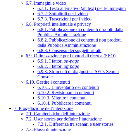
6.7. Immagini e video
6.7.1. Testo alternativo (alt text) per le immagini
6.7.2. Sottotitoli per i video
6.7.3. Trascrizioni per i video
6.8. Proprietà intellettuale e privacy
6.8.1. Pubblicazione di contenuti prodotti dalla
Pubblica Amministrazione
6.8.2. Pubblicazione di contenuti non prodotti
dalla Pubblica Amministrazione
6.8.3. Consenso dei soggetti ritratti
6.9. Ottimizzazione per i motori di ricerca (SEO)
6.9.1. I fattori
on-page
6.9.2. I fattori
off-page
6.9.3. Strumenti di diagnostica SEO: Search
Console
6.10. Gestire i contenuti
6.10.1. L’inventario dei contenuti
6.10.2. Revisionare i contenuti
6.10.3. Migrare i contenuti
6.10.4. Pubblicare i contenuti
7. Progettazione dell’interazione
7.1. Caratteristiche dell’interazione
7.2. User stories per definire l’interazione
7.2.1. Differenza tra scenari e user stories
7.3. Flussi di interazione