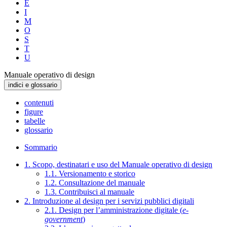
E
I
M
O
S
T
U
Manuale operativo di design
indici e glossario
contenuti
figure
tabelle
glossario
Sommario
1. Scopo, destinatari e uso del Manuale operativo di design
1.1. Versionamento e storico
1.2. Consultazione del manuale
1.3. Contribuisci al manuale
2. Introduzione al design per i servizi pubblici digitali
2.1. Design per l’amministrazione digitale (
e-
government
)