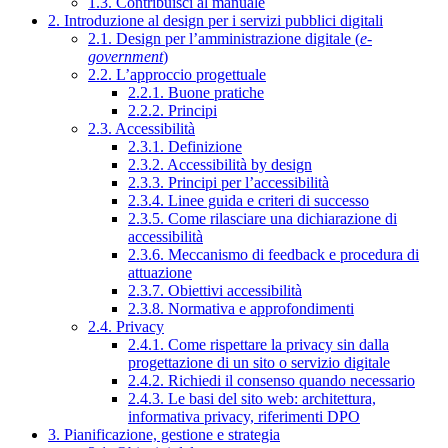
1.3. Contribuisci al manuale
2. Introduzione al design per i servizi pubblici digitali
2.1. Design per l’amministrazione digitale (
e-
government
)
2.2. L’approccio progettuale
2.2.1. Buone pratiche
2.2.2. Principi
2.3. Accessibilità
2.3.1. Definizione
2.3.2. Accessibilità by design
2.3.3. Principi per l’accessibilità
2.3.4. Linee guida e criteri di successo
2.3.5. Come rilasciare una dichiarazione di
accessibilità
2.3.6. Meccanismo di feedback e procedura di
attuazione
2.3.7. Obiettivi accessibilità
2.3.8. Normativa e approfondimenti
2.4. Privacy
2.4.1. Come rispettare la privacy sin dalla
progettazione di un sito o servizio digitale
2.4.2. Richiedi il consenso quando necessario
2.4.3. Le basi del sito web: architettura,
informativa privacy, riferimenti DPO
3. Pianificazione, gestione e strategia