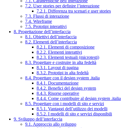
7.1. Caratteristiche dell’interazione
7.2. User stories per definire l’interazione
7.2.1. Differenza tra scenari e user stories
7.3. Flussi di interazione
7.4. Wireframe
7.5. Prototipi interattivi
8. Progettazione dell’interfaccia
8.1. Obiettivi dell’interfaccia
8.2. Elementi dell’interfaccia
8.2.1. Elementi di composizione
8.2.2. Elementi interattivi
8.2.3. Elementi testuali (microtesti)
8.3. Progettare e costruire in alta fedeltà
8.3.1. Layout di pagina
8.3.2. Prototipi in alta fedeltà
8.4. Progettare con il design system .italia
8.4.1. Documentazione
8.4.2. Benefici del design system
8.4.3. Risorse operative
8.4.4. Come contribuire al design system .italia
8.5. Progettare con i modelli di sito e servizi
8.5.1. Vantaggi dell’utilizzo dei modelli
8.5.2. I modelli di sito e servizi disponibili
9. Sviluppo dell’interfaccia
9.1. Approccio allo sviluppo