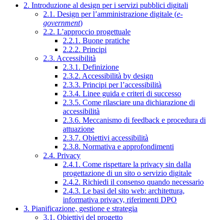
2. Introduzione al design per i servizi pubblici digitali
2.1. Design per l’amministrazione digitale (
e-
government
)
2.2. L’approccio progettuale
2.2.1. Buone pratiche
2.2.2. Principi
2.3. Accessibilità
2.3.1. Definizione
2.3.2. Accessibilità by design
2.3.3. Principi per l’accessibilità
2.3.4. Linee guida e criteri di successo
2.3.5. Come rilasciare una dichiarazione di
accessibilità
2.3.6. Meccanismo di feedback e procedura di
attuazione
2.3.7. Obiettivi accessibilità
2.3.8. Normativa e approfondimenti
2.4. Privacy
2.4.1. Come rispettare la privacy sin dalla
progettazione di un sito o servizio digitale
2.4.2. Richiedi il consenso quando necessario
2.4.3. Le basi del sito web: architettura,
informativa privacy, riferimenti DPO
3. Pianificazione, gestione e strategia
3.1. Obiettivi del progetto