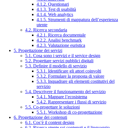
4.1.2. Questionari
4.1.3. Test di usabilità
4.1.4. Web analytics
4.1.5. Strumenti di mappatura dell’esperienza
utente
4.2. Ricerca secondaria
4.2.1. Ricerca documentale
4.2.2. Analisi benchmark
4.2.3. Valutazione euristica
5. Progettazione dei servizi
5.1. Cosa sono i servizi e il service design
5.2. Progettare servizi pubblici digitali
5.3. Definire il modello di servizio
5.3.1. Identificare gli attori coinvolti
5.3.2. Formulare la proposta di valore
5.3.3. Inquadrare gli elementi costitutivi del
servizio
5.4. Descrivere il funzionamento del servizio
5.4.1. Mappare l’ecosistema
5.4.2. Rappresentare i flussi di servizio
5.5. Co-progettare le soluzioni
5.5.1. Workshop di co-progettazione
6. Progettazione dei contenuti
6.1. Cos’è il content design
6.2. Ricerca utente sui contenuti e il linguaggio