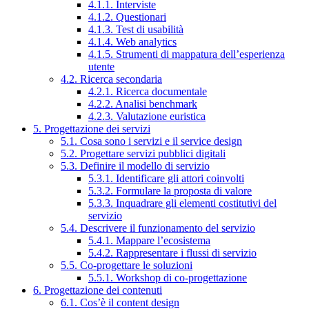
4.1.1. Interviste
4.1.2. Questionari
4.1.3. Test di usabilità
4.1.4. Web analytics
4.1.5. Strumenti di mappatura dell’esperienza
utente
4.2. Ricerca secondaria
4.2.1. Ricerca documentale
4.2.2. Analisi benchmark
4.2.3. Valutazione euristica
5. Progettazione dei servizi
5.1. Cosa sono i servizi e il service design
5.2. Progettare servizi pubblici digitali
5.3. Definire il modello di servizio
5.3.1. Identificare gli attori coinvolti
5.3.2. Formulare la proposta di valore
5.3.3. Inquadrare gli elementi costitutivi del
servizio
5.4. Descrivere il funzionamento del servizio
5.4.1. Mappare l’ecosistema
5.4.2. Rappresentare i flussi di servizio
5.5. Co-progettare le soluzioni
5.5.1. Workshop di co-progettazione
6. Progettazione dei contenuti
6.1. Cos’è il content design