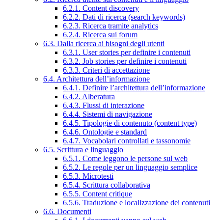
6.2.1. Content discovery
6.2.2. Dati di ricerca (search keywords)
6.2.3. Ricerca tramite analytics
6.2.4. Ricerca sui forum
6.3. Dalla ricerca ai bisogni degli utenti
6.3.1. User stories per definire i contenuti
6.3.2. Job stories per definire i contenuti
6.3.3. Criteri di accettazione
6.4. Architettura dell’informazione
6.4.1. Definire l’architettura dell’informazione
6.4.2. Alberatura
6.4.3. Flussi di interazione
6.4.4. Sistemi di navigazione
6.4.5. Tipologie di contenuto (content type)
6.4.6. Ontologie e standard
6.4.7. Vocabolari controllati e tassonomie
6.5. Scrittura e linguaggio
6.5.1. Come leggono le persone sul web
6.5.2. Le regole per un linguaggio semplice
6.5.3. Microtesti
6.5.4. Scrittura collaborativa
6.5.5. Content critique
6.5.6. Traduzione e localizzazione dei contenuti
6.6. Documenti