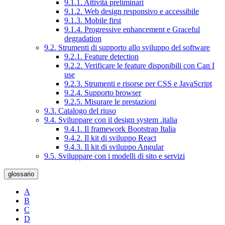
9.1.1. Attività preliminari
9.1.2. Web design responsivo e accessibile
9.1.3. Mobile first
9.1.4. Progressive enhancement e Graceful
degradation
9.2. Strumenti di supporto allo sviluppo del software
9.2.1. Feature detection
9.2.2. Verificare le feature disponibili con Can I
use
9.2.3. Strumenti e risorse per CSS e JavaScript
9.2.4. Supporto browser
9.2.5. Misurare le prestazioni
9.3. Catalogo del riuso
9.4. Sviluppare con il design system .italia
9.4.1. Il framework Bootstrap Italia
9.4.2. Il kit di sviluppo React
9.4.3. Il kit di sviluppo Angular
9.5. Sviluppare con i modelli di sito e servizi
glossario
A
B
C
D