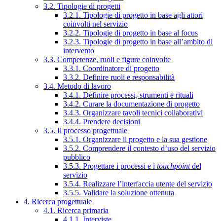
3.2. Tipologie di progetti
3.2.1. Tipologie di progetto in base agli attori
coinvolti nel servizio
3.2.2. Tipologie di progetto in base al focus
3.2.3. Tipologie di progetto in base all’ambito di
intervento
3.3. Competenze, ruoli e figure coinvolte
3.3.1. Coordinatore di progetto
3.3.2. Definire ruoli e responsabilità
3.4. Metodo di lavoro
3.4.1. Definire processi, strumenti e rituali
3.4.2. Curare la documentazione di progetto
3.4.3. Organizzare tavoli tecnici collaborativi
3.4.4. Prendere decisioni
3.5. Il processo progettuale
3.5.1. Organizzare il progetto e la sua gestione
3.5.2. Comprendere il contesto d’uso del servizio
pubblico
3.5.3. Progettare i processi e i
touchpoint
del
servizio
3.5.4. Realizzare l’interfaccia utente del servizio
3.5.5. Validare la soluzione ottenuta
4. Ricerca progettuale
4.1. Ricerca primaria
4.1.1. Interviste