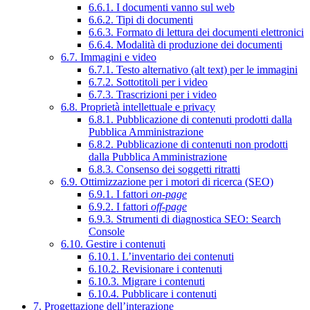
6.6.1. I documenti vanno sul web
6.6.2. Tipi di documenti
6.6.3. Formato di lettura dei documenti elettronici
6.6.4. Modalità di produzione dei documenti
6.7. Immagini e video
6.7.1. Testo alternativo (alt text) per le immagini
6.7.2. Sottotitoli per i video
6.7.3. Trascrizioni per i video
6.8. Proprietà intellettuale e privacy
6.8.1. Pubblicazione di contenuti prodotti dalla
Pubblica Amministrazione
6.8.2. Pubblicazione di contenuti non prodotti
dalla Pubblica Amministrazione
6.8.3. Consenso dei soggetti ritratti
6.9. Ottimizzazione per i motori di ricerca (SEO)
6.9.1. I fattori
on-page
6.9.2. I fattori
off-page
6.9.3. Strumenti di diagnostica SEO: Search
Console
6.10. Gestire i contenuti
6.10.1. L’inventario dei contenuti
6.10.2. Revisionare i contenuti
6.10.3. Migrare i contenuti
6.10.4. Pubblicare i contenuti
7. Progettazione dell’interazione