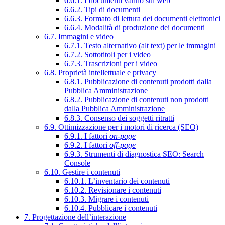
6.6.1. I documenti vanno sul web
6.6.2. Tipi di documenti
6.6.3. Formato di lettura dei documenti elettronici
6.6.4. Modalità di produzione dei documenti
6.7. Immagini e video
6.7.1. Testo alternativo (alt text) per le immagini
6.7.2. Sottotitoli per i video
6.7.3. Trascrizioni per i video
6.8. Proprietà intellettuale e privacy
6.8.1. Pubblicazione di contenuti prodotti dalla
Pubblica Amministrazione
6.8.2. Pubblicazione di contenuti non prodotti
dalla Pubblica Amministrazione
6.8.3. Consenso dei soggetti ritratti
6.9. Ottimizzazione per i motori di ricerca (SEO)
6.9.1. I fattori
on-page
6.9.2. I fattori
off-page
6.9.3. Strumenti di diagnostica SEO: Search
Console
6.10. Gestire i contenuti
6.10.1. L’inventario dei contenuti
6.10.2. Revisionare i contenuti
6.10.3. Migrare i contenuti
6.10.4. Pubblicare i contenuti
7. Progettazione dell’interazione