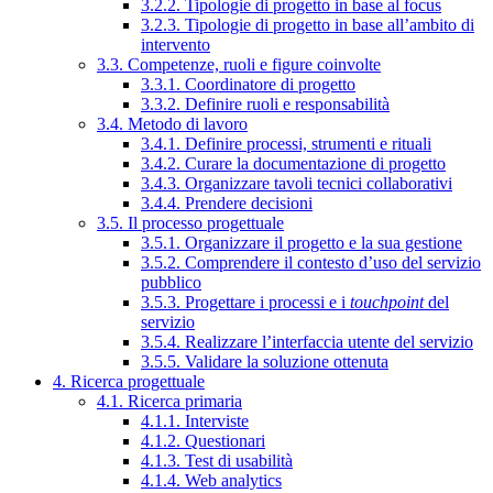
3.2.2. Tipologie di progetto in base al focus
3.2.3. Tipologie di progetto in base all’ambito di
intervento
3.3. Competenze, ruoli e figure coinvolte
3.3.1. Coordinatore di progetto
3.3.2. Definire ruoli e responsabilità
3.4. Metodo di lavoro
3.4.1. Definire processi, strumenti e rituali
3.4.2. Curare la documentazione di progetto
3.4.3. Organizzare tavoli tecnici collaborativi
3.4.4. Prendere decisioni
3.5. Il processo progettuale
3.5.1. Organizzare il progetto e la sua gestione
3.5.2. Comprendere il contesto d’uso del servizio
pubblico
3.5.3. Progettare i processi e i
touchpoint
del
servizio
3.5.4. Realizzare l’interfaccia utente del servizio
3.5.5. Validare la soluzione ottenuta
4. Ricerca progettuale
4.1. Ricerca primaria
4.1.1. Interviste
4.1.2. Questionari
4.1.3. Test di usabilità
4.1.4. Web analytics