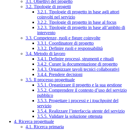
3.1. Obiettivi del progetto
3.2. Tipologie di progetti
3.2.1. Tipologie di progetto in base agli attori
coinvolti nel servizio
3.2.2. Tipologie di progetto in base al focus
3.2.3. Tipologie di progetto in base all’ambito di
intervento
3.3. Competenze, ruoli e figure coinvolte
3.3.1. Coordinatore di progetto
3.3.2. Definire ruoli e responsabilità
3.4. Metodo di lavoro
3.4.1. Definire processi, strumenti e rituali
3.4.2. Curare la documentazione di progetto
3.4.3. Organizzare tavoli tecnici collaborativi
3.4.4. Prendere decisioni
3.5. Il processo progettuale
3.5.1. Organizzare il progetto e la sua gestione
3.5.2. Comprendere il contesto d’uso del servizio
pubblico
3.5.3. Progettare i processi e i
touchpoint
del
servizio
3.5.4. Realizzare l’interfaccia utente del servizio
3.5.5. Validare la soluzione ottenuta
4. Ricerca progettuale
4.1. Ricerca primaria