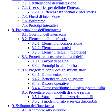
7.1. Caratteristiche dell’interazione
7.2. User stories per definire l’interazione
7.2.1. Differenza tra scenari e user stories
7.3. Flussi di interazione
7.4. Wireframe
7.5. Prototipi interattivi
8. Progettazione dell’interfaccia
8.1. Obiettivi dell’interfaccia
8.2. Elementi dell’interfaccia
8.2.1. Elementi di composizione
8.2.2. Elementi interattivi
8.2.3. Elementi testuali (microtesti)
8.3. Progettare e costruire in alta fedeltà
8.3.1. Layout di pagina
8.3.2. Prototipi in alta fedeltà
8.4. Progettare con il design system .italia
8.4.1. Documentazione
8.4.2. Benefici del design system
8.4.3. Risorse operative
8.4.4. Come contribuire al design system .italia
8.5. Progettare con i modelli di sito e servizi
8.5.1. Vantaggi dell’utilizzo dei modelli
8.5.2. I modelli di sito e servizi disponibili
9. Sviluppo dell’interfaccia
9.1. Approccio allo sviluppo