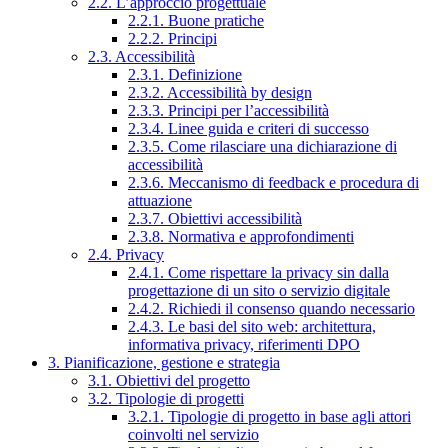
2.2. L’approccio progettuale
2.2.1. Buone pratiche
2.2.2. Principi
2.3. Accessibilità
2.3.1. Definizione
2.3.2. Accessibilità by design
2.3.3. Principi per l’accessibilità
2.3.4. Linee guida e criteri di successo
2.3.5. Come rilasciare una dichiarazione di
accessibilità
2.3.6. Meccanismo di feedback e procedura di
attuazione
2.3.7. Obiettivi accessibilità
2.3.8. Normativa e approfondimenti
2.4. Privacy
2.4.1. Come rispettare la privacy sin dalla
progettazione di un sito o servizio digitale
2.4.2. Richiedi il consenso quando necessario
2.4.3. Le basi del sito web: architettura,
informativa privacy, riferimenti DPO
3. Pianificazione, gestione e strategia
3.1. Obiettivi del progetto
3.2. Tipologie di progetti
3.2.1. Tipologie di progetto in base agli attori
coinvolti nel servizio