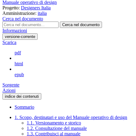
Manuale operativo di design
Progetto:
Designers Italia
Amministrazione:
italia
Cerca nel documento
Cerca nel documento
Informazioni
versione-corrente
Scarica
pdf
html
epub
Sorgente
Azioni
indice dei contenuti
Sommario
1. Scopo, destinatari e uso del Manuale operativo di design
1.1. Versionamento e storico
1.2. Consultazione del manuale
1.3. Contribuisci al manuale