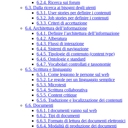
6.2.4. Ricerca sui forum
6.3. Dalla ricerca ai bisogni degli utenti
6.3.1. User stories per definire i contenuti
6.3.2. Job stories per definire i contenuti
6.3.3. Criteri di accettazione
6.4. Architettura dell’informazione
6.4.1. Definire l’architettura dell’informazione
6.4.2. Alberatura
6.4.3. Flussi di interazione
6.4.4. Sistemi di navigazione
6.4.5. Tipologie di contenuto (content type)
6.4.6. Ontologie e standard
6.4.7. Vocabolari controllati e tassonomie
6.5. Scrittura e linguaggio
6.5.1. Come leggono le persone sul web
6.5.2. Le regole per un linguaggio semplice
6.5.3. Microtesti
6.5.4. Scrittura collaborativa
6.5.5. Content critique
6.5.6. Traduzione e localizzazione dei contenuti
6.6. Documenti
6.6.1. I documenti vanno sul web
6.6.2. Tipi di documenti
6.6.3. Formato di lettura dei documenti elettronici
6.6.4. Modalità di produzione dei documenti