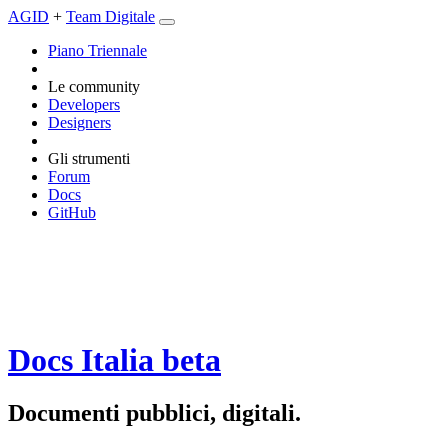
AGID
+
Team Digitale
Piano Triennale
Le community
Developers
Designers
Gli strumenti
Forum
Docs
GitHub
Docs Italia
beta
Documenti pubblici, digitali.