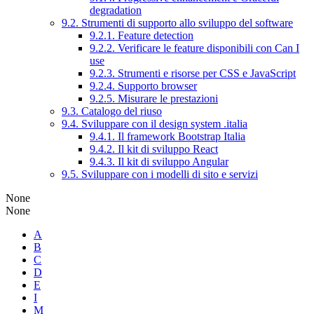
degradation
9.2. Strumenti di supporto allo sviluppo del software
9.2.1. Feature detection
9.2.2. Verificare le feature disponibili con Can I
use
9.2.3. Strumenti e risorse per CSS e JavaScript
9.2.4. Supporto browser
9.2.5. Misurare le prestazioni
9.3. Catalogo del riuso
9.4. Sviluppare con il design system .italia
9.4.1. Il framework Bootstrap Italia
9.4.2. Il kit di sviluppo React
9.4.3. Il kit di sviluppo Angular
9.5. Sviluppare con i modelli di sito e servizi
None
None
A
B
C
D
E
I
M