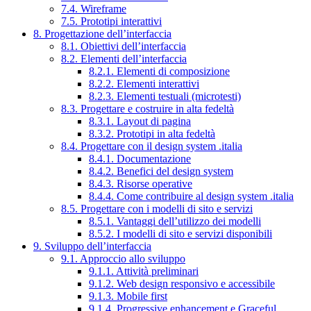
7.4. Wireframe
7.5. Prototipi interattivi
8. Progettazione dell’interfaccia
8.1. Obiettivi dell’interfaccia
8.2. Elementi dell’interfaccia
8.2.1. Elementi di composizione
8.2.2. Elementi interattivi
8.2.3. Elementi testuali (microtesti)
8.3. Progettare e costruire in alta fedeltà
8.3.1. Layout di pagina
8.3.2. Prototipi in alta fedeltà
8.4. Progettare con il design system .italia
8.4.1. Documentazione
8.4.2. Benefici del design system
8.4.3. Risorse operative
8.4.4. Come contribuire al design system .italia
8.5. Progettare con i modelli di sito e servizi
8.5.1. Vantaggi dell’utilizzo dei modelli
8.5.2. I modelli di sito e servizi disponibili
9. Sviluppo dell’interfaccia
9.1. Approccio allo sviluppo
9.1.1. Attività preliminari
9.1.2. Web design responsivo e accessibile
9.1.3. Mobile first
9.1.4. Progressive enhancement e Graceful