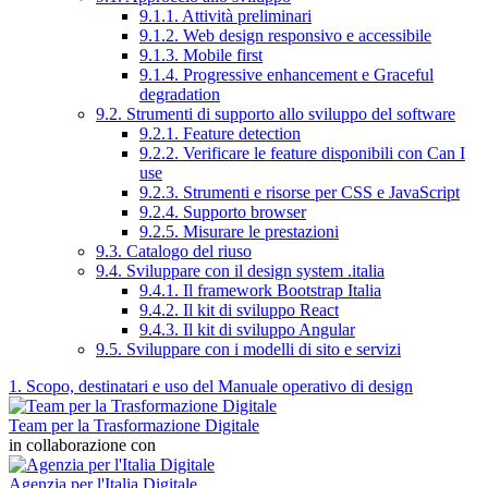
9.1.1. Attività preliminari
9.1.2. Web design responsivo e accessibile
9.1.3. Mobile first
9.1.4. Progressive enhancement e Graceful
degradation
9.2. Strumenti di supporto allo sviluppo del software
9.2.1. Feature detection
9.2.2. Verificare le feature disponibili con Can I
use
9.2.3. Strumenti e risorse per CSS e JavaScript
9.2.4. Supporto browser
9.2.5. Misurare le prestazioni
9.3. Catalogo del riuso
9.4. Sviluppare con il design system .italia
9.4.1. Il framework Bootstrap Italia
9.4.2. Il kit di sviluppo React
9.4.3. Il kit di sviluppo Angular
9.5. Sviluppare con i modelli di sito e servizi
1. Scopo, destinatari e uso del Manuale operativo di design
Team per la Trasformazione Digitale
in collaborazione con
Agenzia per l'Italia Digitale