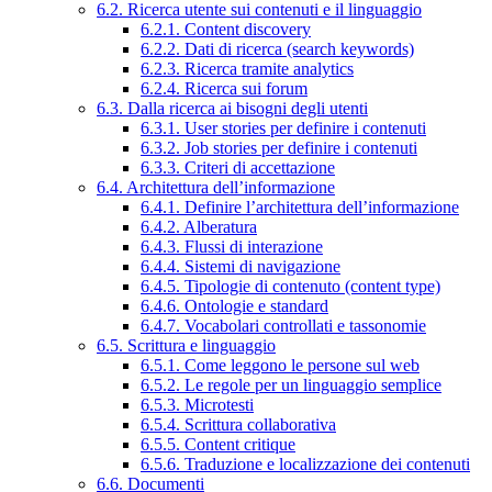
6.2. Ricerca utente sui contenuti e il linguaggio
6.2.1. Content discovery
6.2.2. Dati di ricerca (search keywords)
6.2.3. Ricerca tramite analytics
6.2.4. Ricerca sui forum
6.3. Dalla ricerca ai bisogni degli utenti
6.3.1. User stories per definire i contenuti
6.3.2. Job stories per definire i contenuti
6.3.3. Criteri di accettazione
6.4. Architettura dell’informazione
6.4.1. Definire l’architettura dell’informazione
6.4.2. Alberatura
6.4.3. Flussi di interazione
6.4.4. Sistemi di navigazione
6.4.5. Tipologie di contenuto (content type)
6.4.6. Ontologie e standard
6.4.7. Vocabolari controllati e tassonomie
6.5. Scrittura e linguaggio
6.5.1. Come leggono le persone sul web
6.5.2. Le regole per un linguaggio semplice
6.5.3. Microtesti
6.5.4. Scrittura collaborativa
6.5.5. Content critique
6.5.6. Traduzione e localizzazione dei contenuti
6.6. Documenti