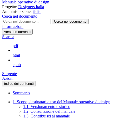
Manuale operativo di design
Progetto:
Designers Italia
Amministrazione:
italia
Cerca nel documento
Cerca nel documento
Informazioni
versione-corrente
Scarica
pdf
html
epub
Sorgente
Azioni
indice dei contenuti
Sommario
1. Scopo, destinatari e uso del Manuale operativo di design
1.1. Versionamento e storico
1.2. Consultazione del manuale
1.3. Contribuisci al manuale