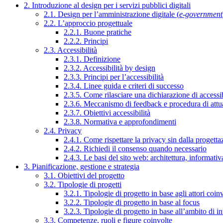
2. Introduzione al design per i servizi pubblici digitali
2.1. Design per l’amministrazione digitale (
e-government
2.2. L’approccio progettuale
2.2.1. Buone pratiche
2.2.2. Principi
2.3. Accessibilità
2.3.1. Definizione
2.3.2. Accessibilità by design
2.3.3. Principi per l’accessibilità
2.3.4. Linee guida e criteri di successo
2.3.5. Come rilasciare una dichiarazione di accessib
2.3.6. Meccanismo di feedback e procedura di attu
2.3.7. Obiettivi accessibilità
2.3.8. Normativa e approfondimenti
2.4. Privacy
2.4.1. Come rispettare la privacy sin dalla progettaz
2.4.2. Richiedi il consenso quando necessario
2.4.3. Le basi del sito web: architettura, informati
3. Pianificazione, gestione e strategia
3.1. Obiettivi del progetto
3.2. Tipologie di progetti
3.2.1. Tipologie di progetto in base agli attori coinv
3.2.2. Tipologie di progetto in base al focus
3.2.3. Tipologie di progetto in base all’ambito di i
3.3. Competenze, ruoli e figure coinvolte