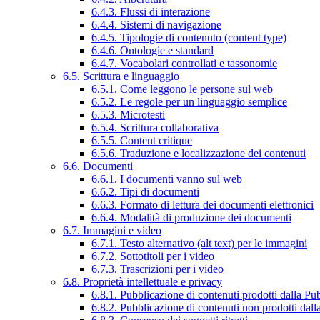
6.4.3. Flussi di interazione
6.4.4. Sistemi di navigazione
6.4.5. Tipologie di contenuto (content type)
6.4.6. Ontologie e standard
6.4.7. Vocabolari controllati e tassonomie
6.5. Scrittura e linguaggio
6.5.1. Come leggono le persone sul web
6.5.2. Le regole per un linguaggio semplice
6.5.3. Microtesti
6.5.4. Scrittura collaborativa
6.5.5. Content critique
6.5.6. Traduzione e localizzazione dei contenuti
6.6. Documenti
6.6.1. I documenti vanno sul web
6.6.2. Tipi di documenti
6.6.3. Formato di lettura dei documenti elettronici
6.6.4. Modalità di produzione dei documenti
6.7. Immagini e video
6.7.1. Testo alternativo (alt text) per le immagini
6.7.2. Sottotitoli per i video
6.7.3. Trascrizioni per i video
6.8. Proprietà intellettuale e privacy
6.8.1. Pubblicazione di contenuti prodotti dalla P
6.8.2. Pubblicazione di contenuti non prodotti dal