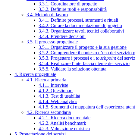
3.3.1. Coordinatore di progetto
3.3.2. Definire ruoli e responsabilità
3.4. Metodo di lavoro
3.4.1. Definire processi, strumenti e rituali
3.4.2. Curare la documentazione di progetto
3.4.3. Organizzare tavoli tecnici collaborativi
3.4.4. Prendere decisioni
3.5. Il processo progettuale
3.5.1. Organizzare il progetto e la sua gestione
3.5.2. Comprendere il contesto d’uso del servizio 
3.5.3. Progettare i processi e i
touchpoint
del servi
3.5.4. Realizzare l’interfaccia utente del servizio
3.5.5. Validare la soluzione ottenuta
4. Ricerca progettuale
4.1. Ricerca primaria
4.1.1. Interviste
4.1.2. Questionari
4.1.3. Test di usabilità
4.1.4. Web analytics
4.1.5. Strumenti di mappatura dell’esperienza uten
4.2. Ricerca secondaria
4.2.1. Ricerca documentale
4.2.2. Analisi benchmark
4.2.3. Valutazione euristica
5. Progettazione dei servizi