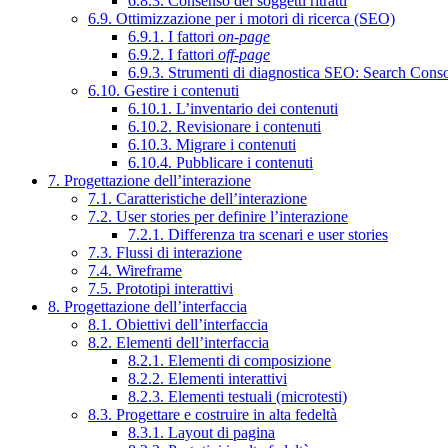
6.8.3. Consenso dei soggetti ritratti
6.9. Ottimizzazione per i motori di ricerca (SEO)
6.9.1. I fattori
on-page
6.9.2. I fattori
off-page
6.9.3. Strumenti di diagnostica SEO: Search Cons
6.10. Gestire i contenuti
6.10.1. L’inventario dei contenuti
6.10.2. Revisionare i contenuti
6.10.3. Migrare i contenuti
6.10.4. Pubblicare i contenuti
7. Progettazione dell’interazione
7.1. Caratteristiche dell’interazione
7.2. User stories per definire l’interazione
7.2.1. Differenza tra scenari e user stories
7.3. Flussi di interazione
7.4. Wireframe
7.5. Prototipi interattivi
8. Progettazione dell’interfaccia
8.1. Obiettivi dell’interfaccia
8.2. Elementi dell’interfaccia
8.2.1. Elementi di composizione
8.2.2. Elementi interattivi
8.2.3. Elementi testuali (microtesti)
8.3. Progettare e costruire in alta fedeltà
8.3.1. Layout di pagina