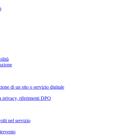
)
ilità
azione
ione di un sito o servizio digitale
va privacy, riferimenti DPO
olti nel servizio
ntervento