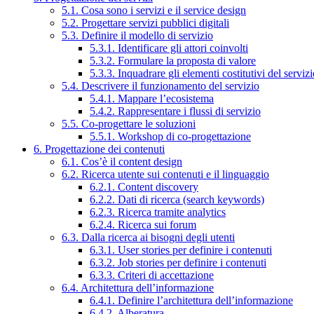
5.1. Cosa sono i servizi e il service design
5.2. Progettare servizi pubblici digitali
5.3. Definire il modello di servizio
5.3.1. Identificare gli attori coinvolti
5.3.2. Formulare la proposta di valore
5.3.3. Inquadrare gli elementi costitutivi del serviz
5.4. Descrivere il funzionamento del servizio
5.4.1. Mappare l’ecosistema
5.4.2. Rappresentare i flussi di servizio
5.5. Co-progettare le soluzioni
5.5.1. Workshop di co-progettazione
6. Progettazione dei contenuti
6.1. Cos’è il content design
6.2. Ricerca utente sui contenuti e il linguaggio
6.2.1. Content discovery
6.2.2. Dati di ricerca (search keywords)
6.2.3. Ricerca tramite analytics
6.2.4. Ricerca sui forum
6.3. Dalla ricerca ai bisogni degli utenti
6.3.1. User stories per definire i contenuti
6.3.2. Job stories per definire i contenuti
6.3.3. Criteri di accettazione
6.4. Architettura dell’informazione
6.4.1. Definire l’architettura dell’informazione
6.4.2. Alberatura