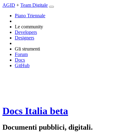
AGID
+
Team Digitale
Piano Triennale
Le community
Developers
Designers
Gli strumenti
Forum
Docs
GitHub
Docs Italia
beta
Documenti pubblici, digitali.