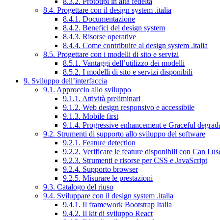
8.3.2. Prototipi in alta fedeltà
8.4. Progettare con il design system .italia
8.4.1. Documentazione
8.4.2. Benefici del design system
8.4.3. Risorse operative
8.4.4. Come contribuire al design system .italia
8.5. Progettare con i modelli di sito e servizi
8.5.1. Vantaggi dell’utilizzo dei modelli
8.5.2. I modelli di sito e servizi disponibili
9. Sviluppo dell’interfaccia
9.1. Approccio allo sviluppo
9.1.1. Attività preliminari
9.1.2. Web design responsivo e accessibile
9.1.3. Mobile first
9.1.4. Progressive enhancement e Graceful degrad
9.2. Strumenti di supporto allo sviluppo del software
9.2.1. Feature detection
9.2.2. Verificare le feature disponibili con Can I us
9.2.3. Strumenti e risorse per CSS e JavaScript
9.2.4. Supporto browser
9.2.5. Misurare le prestazioni
9.3. Catalogo del riuso
9.4. Sviluppare con il design system .italia
9.4.1. Il framework Bootstrap Italia
9.4.2. Il kit di sviluppo React