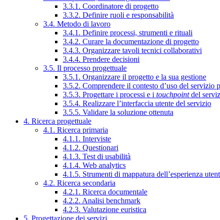
3.3.1. Coordinatore di progetto
3.3.2. Definire ruoli e responsabilità
3.4. Metodo di lavoro
3.4.1. Definire processi, strumenti e rituali
3.4.2. Curare la documentazione di progetto
3.4.3. Organizzare tavoli tecnici collaborativi
3.4.4. Prendere decisioni
3.5. Il processo progettuale
3.5.1. Organizzare il progetto e la sua gestione
3.5.2. Comprendere il contesto d’uso del servizio 
3.5.3. Progettare i processi e i
touchpoint
del servi
3.5.4. Realizzare l’interfaccia utente del servizio
3.5.5. Validare la soluzione ottenuta
4. Ricerca progettuale
4.1. Ricerca primaria
4.1.1. Interviste
4.1.2. Questionari
4.1.3. Test di usabilità
4.1.4. Web analytics
4.1.5. Strumenti di mappatura dell’esperienza uten
4.2. Ricerca secondaria
4.2.1. Ricerca documentale
4.2.2. Analisi benchmark
4.2.3. Valutazione euristica
5. Progettazione dei servizi