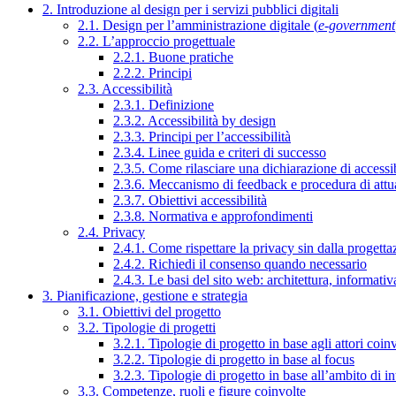
2. Introduzione al design per i servizi pubblici digitali
2.1. Design per l’amministrazione digitale (
e-government
2.2. L’approccio progettuale
2.2.1. Buone pratiche
2.2.2. Principi
2.3. Accessibilità
2.3.1. Definizione
2.3.2. Accessibilità by design
2.3.3. Principi per l’accessibilità
2.3.4. Linee guida e criteri di successo
2.3.5. Come rilasciare una dichiarazione di accessib
2.3.6. Meccanismo di feedback e procedura di attu
2.3.7. Obiettivi accessibilità
2.3.8. Normativa e approfondimenti
2.4. Privacy
2.4.1. Come rispettare la privacy sin dalla progettaz
2.4.2. Richiedi il consenso quando necessario
2.4.3. Le basi del sito web: architettura, informati
3. Pianificazione, gestione e strategia
3.1. Obiettivi del progetto
3.2. Tipologie di progetti
3.2.1. Tipologie di progetto in base agli attori coinv
3.2.2. Tipologie di progetto in base al focus
3.2.3. Tipologie di progetto in base all’ambito di i
3.3. Competenze, ruoli e figure coinvolte