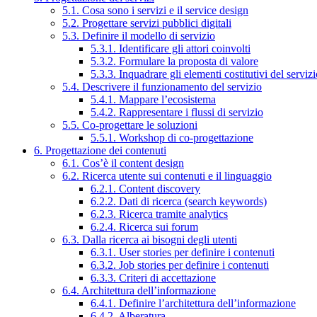
5.1. Cosa sono i servizi e il service design
5.2. Progettare servizi pubblici digitali
5.3. Definire il modello di servizio
5.3.1. Identificare gli attori coinvolti
5.3.2. Formulare la proposta di valore
5.3.3. Inquadrare gli elementi costitutivi del serviz
5.4. Descrivere il funzionamento del servizio
5.4.1. Mappare l’ecosistema
5.4.2. Rappresentare i flussi di servizio
5.5. Co-progettare le soluzioni
5.5.1. Workshop di co-progettazione
6. Progettazione dei contenuti
6.1. Cos’è il content design
6.2. Ricerca utente sui contenuti e il linguaggio
6.2.1. Content discovery
6.2.2. Dati di ricerca (search keywords)
6.2.3. Ricerca tramite analytics
6.2.4. Ricerca sui forum
6.3. Dalla ricerca ai bisogni degli utenti
6.3.1. User stories per definire i contenuti
6.3.2. Job stories per definire i contenuti
6.3.3. Criteri di accettazione
6.4. Architettura dell’informazione
6.4.1. Definire l’architettura dell’informazione
6.4.2. Alberatura