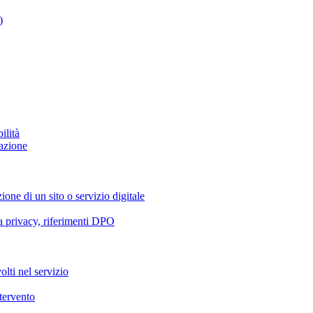
)
ilità
azione
ione di un sito o servizio digitale
va privacy, riferimenti DPO
olti nel servizio
ntervento