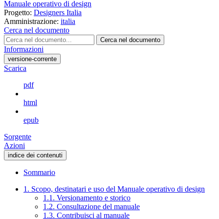
Manuale operativo di design
Progetto:
Designers Italia
Amministrazione:
italia
Cerca nel documento
Cerca nel documento
Informazioni
versione-corrente
Scarica
pdf
html
epub
Sorgente
Azioni
indice dei contenuti
Sommario
1. Scopo, destinatari e uso del Manuale operativo di design
1.1. Versionamento e storico
1.2. Consultazione del manuale
1.3. Contribuisci al manuale