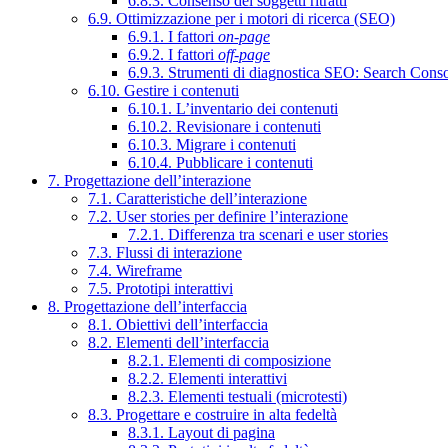
6.8.3. Consenso dei soggetti ritratti
6.9. Ottimizzazione per i motori di ricerca (SEO)
6.9.1. I fattori
on-page
6.9.2. I fattori
off-page
6.9.3. Strumenti di diagnostica SEO: Search Cons
6.10. Gestire i contenuti
6.10.1. L’inventario dei contenuti
6.10.2. Revisionare i contenuti
6.10.3. Migrare i contenuti
6.10.4. Pubblicare i contenuti
7. Progettazione dell’interazione
7.1. Caratteristiche dell’interazione
7.2. User stories per definire l’interazione
7.2.1. Differenza tra scenari e user stories
7.3. Flussi di interazione
7.4. Wireframe
7.5. Prototipi interattivi
8. Progettazione dell’interfaccia
8.1. Obiettivi dell’interfaccia
8.2. Elementi dell’interfaccia
8.2.1. Elementi di composizione
8.2.2. Elementi interattivi
8.2.3. Elementi testuali (microtesti)
8.3. Progettare e costruire in alta fedeltà
8.3.1. Layout di pagina