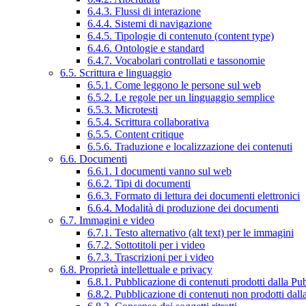
6.4.3. Flussi di interazione
6.4.4. Sistemi di navigazione
6.4.5. Tipologie di contenuto (content type)
6.4.6. Ontologie e standard
6.4.7. Vocabolari controllati e tassonomie
6.5. Scrittura e linguaggio
6.5.1. Come leggono le persone sul web
6.5.2. Le regole per un linguaggio semplice
6.5.3. Microtesti
6.5.4. Scrittura collaborativa
6.5.5. Content critique
6.5.6. Traduzione e localizzazione dei contenuti
6.6. Documenti
6.6.1. I documenti vanno sul web
6.6.2. Tipi di documenti
6.6.3. Formato di lettura dei documenti elettronici
6.6.4. Modalità di produzione dei documenti
6.7. Immagini e video
6.7.1. Testo alternativo (alt text) per le immagini
6.7.2. Sottotitoli per i video
6.7.3. Trascrizioni per i video
6.8. Proprietà intellettuale e privacy
6.8.1. Pubblicazione di contenuti prodotti dalla P
6.8.2. Pubblicazione di contenuti non prodotti dal