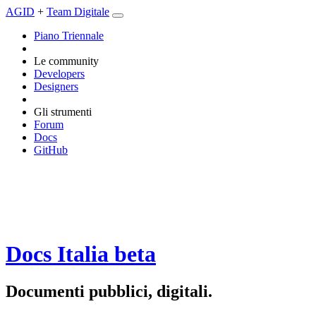
AGID
+
Team Digitale
Piano Triennale
Le community
Developers
Designers
Gli strumenti
Forum
Docs
GitHub
Docs Italia
beta
Documenti pubblici, digitali.