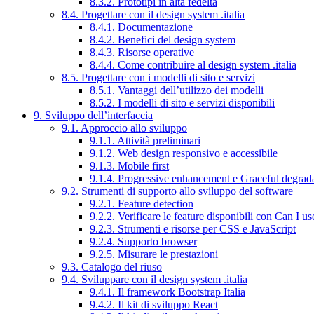
8.3.2. Prototipi in alta fedeltà
8.4. Progettare con il design system .italia
8.4.1. Documentazione
8.4.2. Benefici del design system
8.4.3. Risorse operative
8.4.4. Come contribuire al design system .italia
8.5. Progettare con i modelli di sito e servizi
8.5.1. Vantaggi dell’utilizzo dei modelli
8.5.2. I modelli di sito e servizi disponibili
9. Sviluppo dell’interfaccia
9.1. Approccio allo sviluppo
9.1.1. Attività preliminari
9.1.2. Web design responsivo e accessibile
9.1.3. Mobile first
9.1.4. Progressive enhancement e Graceful degrad
9.2. Strumenti di supporto allo sviluppo del software
9.2.1. Feature detection
9.2.2. Verificare le feature disponibili con Can I us
9.2.3. Strumenti e risorse per CSS e JavaScript
9.2.4. Supporto browser
9.2.5. Misurare le prestazioni
9.3. Catalogo del riuso
9.4. Sviluppare con il design system .italia
9.4.1. Il framework Bootstrap Italia
9.4.2. Il kit di sviluppo React