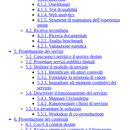
4.1.2. Questionari
4.1.3. Test di usabilità
4.1.4. Web analytics
4.1.5. Strumenti di mappatura dell’esperienza
utente
4.2. Ricerca secondaria
4.2.1. Ricerca documentale
4.2.2. Analisi benchmark
4.2.3. Valutazione euristica
5. Progettazione dei servizi
5.1. Cosa sono i servizi e il service design
5.2. Progettare servizi pubblici digitali
5.3. Definire il modello di servizio
5.3.1. Identificare gli attori coinvolti
5.3.2. Formulare la proposta di valore
5.3.3. Inquadrare gli elementi costitutivi del
servizio
5.4. Descrivere il funzionamento del servizio
5.4.1. Mappare l’ecosistema
5.4.2. Rappresentare i flussi di servizio
5.5. Co-progettare le soluzioni
5.5.1. Workshop di co-progettazione
6. Progettazione dei contenuti
6.1. Cos’è il content design
6.2. Ricerca utente sui contenuti e il linguaggio