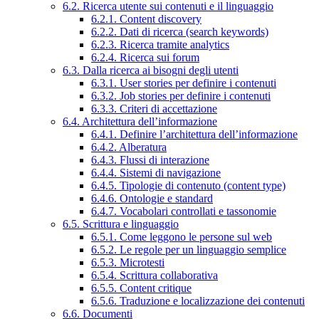
6.2. Ricerca utente sui contenuti e il linguaggio
6.2.1. Content discovery
6.2.2. Dati di ricerca (search keywords)
6.2.3. Ricerca tramite analytics
6.2.4. Ricerca sui forum
6.3. Dalla ricerca ai bisogni degli utenti
6.3.1. User stories per definire i contenuti
6.3.2. Job stories per definire i contenuti
6.3.3. Criteri di accettazione
6.4. Architettura dell’informazione
6.4.1. Definire l’architettura dell’informazione
6.4.2. Alberatura
6.4.3. Flussi di interazione
6.4.4. Sistemi di navigazione
6.4.5. Tipologie di contenuto (content type)
6.4.6. Ontologie e standard
6.4.7. Vocabolari controllati e tassonomie
6.5. Scrittura e linguaggio
6.5.1. Come leggono le persone sul web
6.5.2. Le regole per un linguaggio semplice
6.5.3. Microtesti
6.5.4. Scrittura collaborativa
6.5.5. Content critique
6.5.6. Traduzione e localizzazione dei contenuti
6.6. Documenti