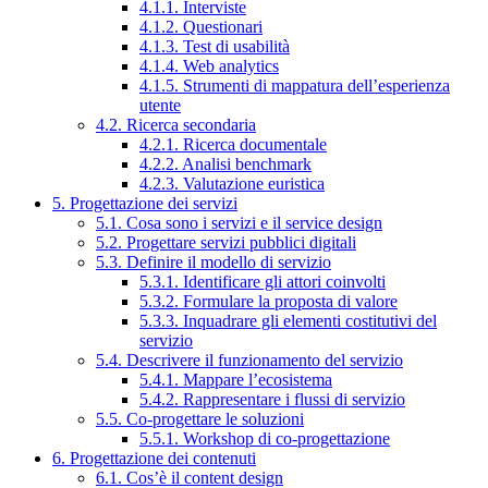
4.1.1. Interviste
4.1.2. Questionari
4.1.3. Test di usabilità
4.1.4. Web analytics
4.1.5. Strumenti di mappatura dell’esperienza
utente
4.2. Ricerca secondaria
4.2.1. Ricerca documentale
4.2.2. Analisi benchmark
4.2.3. Valutazione euristica
5. Progettazione dei servizi
5.1. Cosa sono i servizi e il service design
5.2. Progettare servizi pubblici digitali
5.3. Definire il modello di servizio
5.3.1. Identificare gli attori coinvolti
5.3.2. Formulare la proposta di valore
5.3.3. Inquadrare gli elementi costitutivi del
servizio
5.4. Descrivere il funzionamento del servizio
5.4.1. Mappare l’ecosistema
5.4.2. Rappresentare i flussi di servizio
5.5. Co-progettare le soluzioni
5.5.1. Workshop di co-progettazione
6. Progettazione dei contenuti
6.1. Cos’è il content design