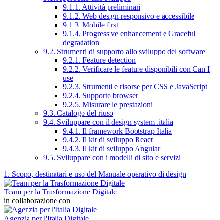
9.1.1. Attività preliminari
9.1.2. Web design responsivo e accessibile
9.1.3. Mobile first
9.1.4. Progressive enhancement e Graceful
degradation
9.2. Strumenti di supporto allo sviluppo del software
9.2.1. Feature detection
9.2.2. Verificare le feature disponibili con Can I
use
9.2.3. Strumenti e risorse per CSS e JavaScript
9.2.4. Supporto browser
9.2.5. Misurare le prestazioni
9.3. Catalogo del riuso
9.4. Sviluppare con il design system .italia
9.4.1. Il framework Bootstrap Italia
9.4.2. Il kit di sviluppo React
9.4.3. Il kit di sviluppo Angular
9.5. Sviluppare con i modelli di sito e servizi
1. Scopo, destinatari e uso del Manuale operativo di design
Team per la Trasformazione Digitale
in collaborazione con
Agenzia per l'Italia Digitale