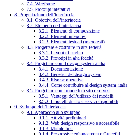
7.4. Wireframe
7.5. Prototipi interattivi
8. Progettazione dell’interfaccia
8.1. Obiettivi dell’interfaccia
8.2. Elementi dell’interfaccia
8.2.1. Elementi di composizione
8.2.2. Elementi interattivi
8.2.3. Elementi testuali (microtesti)
8.3. Progettare e costruire in alta fedeltà
8.3.1. Layout di pagina
8.3.2. Prototipi in alta fedeltà
8.4. Progettare con il design system .italia
8.4.1. Documentazione
8.4.2. Benefici del design system
8.4.3. Risorse operative
8.4.4. Come contribuire al design system .italia
8.5. Progettare con i modelli di sito e servizi
8.5.1. Vantaggi dell’utilizzo dei modelli
8.5.2. I modelli di sito e servizi disponibili
9. Sviluppo dell’interfaccia
9.1. Approccio allo sviluppo
9.1.1. Attività preliminari
9.1.2. Web design responsivo e accessibile
9.1.3. Mobile first
9.1.4. Progressive enhancement e Graceful