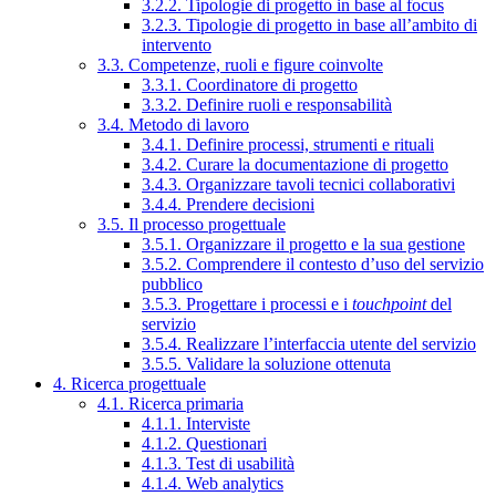
3.2.2. Tipologie di progetto in base al focus
3.2.3. Tipologie di progetto in base all’ambito di
intervento
3.3. Competenze, ruoli e figure coinvolte
3.3.1. Coordinatore di progetto
3.3.2. Definire ruoli e responsabilità
3.4. Metodo di lavoro
3.4.1. Definire processi, strumenti e rituali
3.4.2. Curare la documentazione di progetto
3.4.3. Organizzare tavoli tecnici collaborativi
3.4.4. Prendere decisioni
3.5. Il processo progettuale
3.5.1. Organizzare il progetto e la sua gestione
3.5.2. Comprendere il contesto d’uso del servizio
pubblico
3.5.3. Progettare i processi e i
touchpoint
del
servizio
3.5.4. Realizzare l’interfaccia utente del servizio
3.5.5. Validare la soluzione ottenuta
4. Ricerca progettuale
4.1. Ricerca primaria
4.1.1. Interviste
4.1.2. Questionari
4.1.3. Test di usabilità
4.1.4. Web analytics