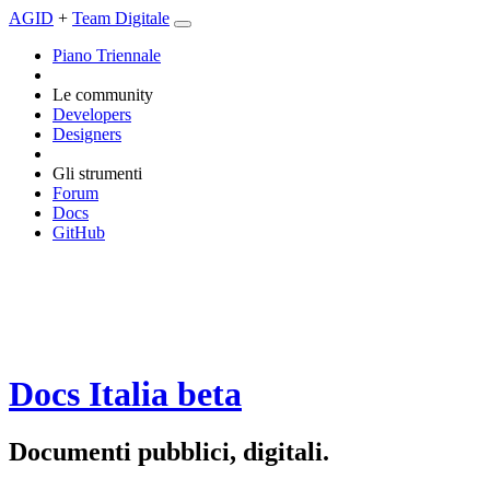
AGID
+
Team Digitale
Piano Triennale
Le community
Developers
Designers
Gli strumenti
Forum
Docs
GitHub
Docs Italia
beta
Documenti pubblici, digitali.