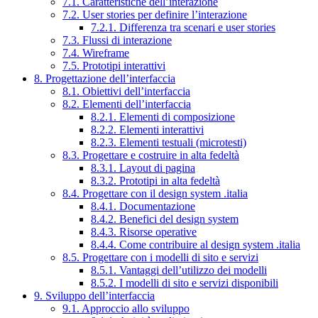
7.1. Caratteristiche dell’interazione
7.2. User stories per definire l’interazione
7.2.1. Differenza tra scenari e user stories
7.3. Flussi di interazione
7.4. Wireframe
7.5. Prototipi interattivi
8. Progettazione dell’interfaccia
8.1. Obiettivi dell’interfaccia
8.2. Elementi dell’interfaccia
8.2.1. Elementi di composizione
8.2.2. Elementi interattivi
8.2.3. Elementi testuali (microtesti)
8.3. Progettare e costruire in alta fedeltà
8.3.1. Layout di pagina
8.3.2. Prototipi in alta fedeltà
8.4. Progettare con il design system .italia
8.4.1. Documentazione
8.4.2. Benefici del design system
8.4.3. Risorse operative
8.4.4. Come contribuire al design system .italia
8.5. Progettare con i modelli di sito e servizi
8.5.1. Vantaggi dell’utilizzo dei modelli
8.5.2. I modelli di sito e servizi disponibili
9. Sviluppo dell’interfaccia
9.1. Approccio allo sviluppo