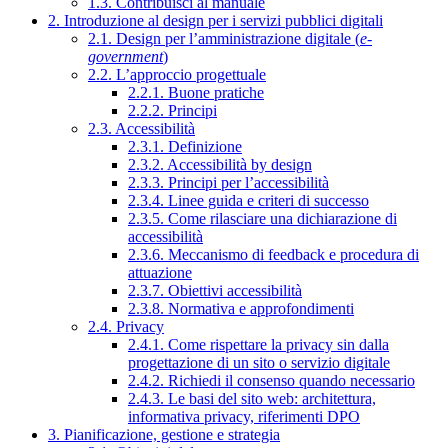
1.3. Contribuisci al manuale
2. Introduzione al design per i servizi pubblici digitali
2.1. Design per l’amministrazione digitale (
e-
government
)
2.2. L’approccio progettuale
2.2.1. Buone pratiche
2.2.2. Principi
2.3. Accessibilità
2.3.1. Definizione
2.3.2. Accessibilità by design
2.3.3. Principi per l’accessibilità
2.3.4. Linee guida e criteri di successo
2.3.5. Come rilasciare una dichiarazione di
accessibilità
2.3.6. Meccanismo di feedback e procedura di
attuazione
2.3.7. Obiettivi accessibilità
2.3.8. Normativa e approfondimenti
2.4. Privacy
2.4.1. Come rispettare la privacy sin dalla
progettazione di un sito o servizio digitale
2.4.2. Richiedi il consenso quando necessario
2.4.3. Le basi del sito web: architettura,
informativa privacy, riferimenti DPO
3. Pianificazione, gestione e strategia