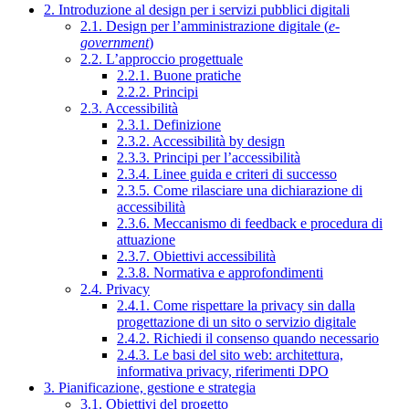
2. Introduzione al design per i servizi pubblici digitali
2.1. Design per l’amministrazione digitale (
e-
government
)
2.2. L’approccio progettuale
2.2.1. Buone pratiche
2.2.2. Principi
2.3. Accessibilità
2.3.1. Definizione
2.3.2. Accessibilità by design
2.3.3. Principi per l’accessibilità
2.3.4. Linee guida e criteri di successo
2.3.5. Come rilasciare una dichiarazione di
accessibilità
2.3.6. Meccanismo di feedback e procedura di
attuazione
2.3.7. Obiettivi accessibilità
2.3.8. Normativa e approfondimenti
2.4. Privacy
2.4.1. Come rispettare la privacy sin dalla
progettazione di un sito o servizio digitale
2.4.2. Richiedi il consenso quando necessario
2.4.3. Le basi del sito web: architettura,
informativa privacy, riferimenti DPO
3. Pianificazione, gestione e strategia
3.1. Obiettivi del progetto