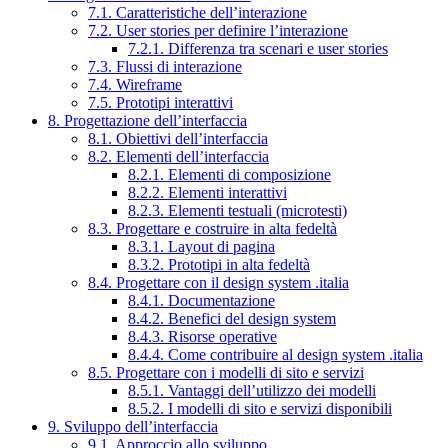
7.1. Caratteristiche dell’interazione
7.2. User stories per definire l’interazione
7.2.1. Differenza tra scenari e user stories
7.3. Flussi di interazione
7.4. Wireframe
7.5. Prototipi interattivi
8. Progettazione dell’interfaccia
8.1. Obiettivi dell’interfaccia
8.2. Elementi dell’interfaccia
8.2.1. Elementi di composizione
8.2.2. Elementi interattivi
8.2.3. Elementi testuali (microtesti)
8.3. Progettare e costruire in alta fedeltà
8.3.1. Layout di pagina
8.3.2. Prototipi in alta fedeltà
8.4. Progettare con il design system .italia
8.4.1. Documentazione
8.4.2. Benefici del design system
8.4.3. Risorse operative
8.4.4. Come contribuire al design system .italia
8.5. Progettare con i modelli di sito e servizi
8.5.1. Vantaggi dell’utilizzo dei modelli
8.5.2. I modelli di sito e servizi disponibili
9. Sviluppo dell’interfaccia
9.1. Approccio allo sviluppo