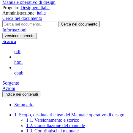
Manuale operativo di design
Progetto:
Designers Italia
Amministrazione:
italia
Cerca nel documento
Cerca nel documento
Informazioni
versione-corrente
Scarica
pdf
html
epub
Sorgente
Azioni
indice dei contenuti
Sommario
1. Scopo, destinatari e uso del Manuale operativo di design
1.1. Versionamento e storico
1.2. Consultazione del manuale
1.3. Contribuisci al manuale