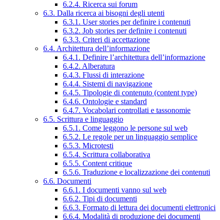
6.2.4. Ricerca sui forum
6.3. Dalla ricerca ai bisogni degli utenti
6.3.1. User stories per definire i contenuti
6.3.2. Job stories per definire i contenuti
6.3.3. Criteri di accettazione
6.4. Architettura dell’informazione
6.4.1. Definire l’architettura dell’informazione
6.4.2. Alberatura
6.4.3. Flussi di interazione
6.4.4. Sistemi di navigazione
6.4.5. Tipologie di contenuto (content type)
6.4.6. Ontologie e standard
6.4.7. Vocabolari controllati e tassonomie
6.5. Scrittura e linguaggio
6.5.1. Come leggono le persone sul web
6.5.2. Le regole per un linguaggio semplice
6.5.3. Microtesti
6.5.4. Scrittura collaborativa
6.5.5. Content critique
6.5.6. Traduzione e localizzazione dei contenuti
6.6. Documenti
6.6.1. I documenti vanno sul web
6.6.2. Tipi di documenti
6.6.3. Formato di lettura dei documenti elettronici
6.6.4. Modalità di produzione dei documenti