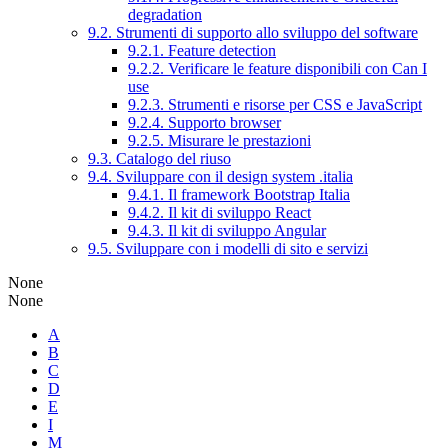
degradation
9.2. Strumenti di supporto allo sviluppo del software
9.2.1. Feature detection
9.2.2. Verificare le feature disponibili con Can I
use
9.2.3. Strumenti e risorse per CSS e JavaScript
9.2.4. Supporto browser
9.2.5. Misurare le prestazioni
9.3. Catalogo del riuso
9.4. Sviluppare con il design system .italia
9.4.1. Il framework Bootstrap Italia
9.4.2. Il kit di sviluppo React
9.4.3. Il kit di sviluppo Angular
9.5. Sviluppare con i modelli di sito e servizi
None
None
A
B
C
D
E
I
M