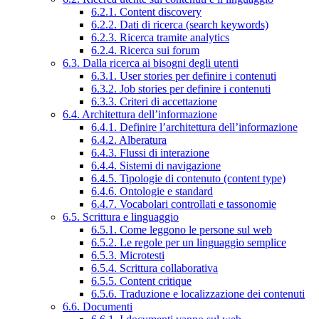
6.2.1. Content discovery
6.2.2. Dati di ricerca (search keywords)
6.2.3. Ricerca tramite analytics
6.2.4. Ricerca sui forum
6.3. Dalla ricerca ai bisogni degli utenti
6.3.1. User stories per definire i contenuti
6.3.2. Job stories per definire i contenuti
6.3.3. Criteri di accettazione
6.4. Architettura dell’informazione
6.4.1. Definire l’architettura dell’informazione
6.4.2. Alberatura
6.4.3. Flussi di interazione
6.4.4. Sistemi di navigazione
6.4.5. Tipologie di contenuto (content type)
6.4.6. Ontologie e standard
6.4.7. Vocabolari controllati e tassonomie
6.5. Scrittura e linguaggio
6.5.1. Come leggono le persone sul web
6.5.2. Le regole per un linguaggio semplice
6.5.3. Microtesti
6.5.4. Scrittura collaborativa
6.5.5. Content critique
6.5.6. Traduzione e localizzazione dei contenuti
6.6. Documenti