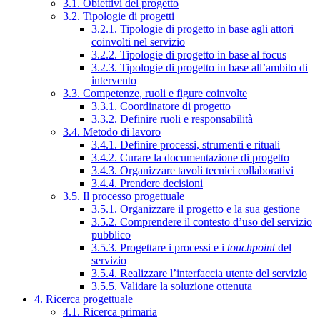
3.1. Obiettivi del progetto
3.2. Tipologie di progetti
3.2.1. Tipologie di progetto in base agli attori
coinvolti nel servizio
3.2.2. Tipologie di progetto in base al focus
3.2.3. Tipologie di progetto in base all’ambito di
intervento
3.3. Competenze, ruoli e figure coinvolte
3.3.1. Coordinatore di progetto
3.3.2. Definire ruoli e responsabilità
3.4. Metodo di lavoro
3.4.1. Definire processi, strumenti e rituali
3.4.2. Curare la documentazione di progetto
3.4.3. Organizzare tavoli tecnici collaborativi
3.4.4. Prendere decisioni
3.5. Il processo progettuale
3.5.1. Organizzare il progetto e la sua gestione
3.5.2. Comprendere il contesto d’uso del servizio
pubblico
3.5.3. Progettare i processi e i
touchpoint
del
servizio
3.5.4. Realizzare l’interfaccia utente del servizio
3.5.5. Validare la soluzione ottenuta
4. Ricerca progettuale
4.1. Ricerca primaria