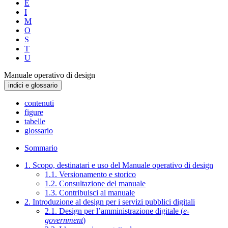
E
I
M
O
S
T
U
Manuale operativo di design
indici e glossario
contenuti
figure
tabelle
glossario
Sommario
1. Scopo, destinatari e uso del Manuale operativo di design
1.1. Versionamento e storico
1.2. Consultazione del manuale
1.3. Contribuisci al manuale
2. Introduzione al design per i servizi pubblici digitali
2.1. Design per l’amministrazione digitale (
e-
government
)