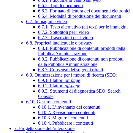
6.6.1. I documenti vanno sul web
6.6.2. Tipi di documenti
6.6.3. Formato di lettura dei documenti elettronici
6.6.4. Modalità di produzione dei documenti
6.7. Immagini e video
6.7.1. Testo alternativo (alt text) per le immagini
6.7.2. Sottotitoli per i video
6.7.3. Trascrizioni per i video
6.8. Proprietà intellettuale e privacy
6.8.1. Pubblicazione di contenuti prodotti dalla
Pubblica Amministrazione
6.8.2. Pubblicazione di contenuti non prodotti
dalla Pubblica Amministrazione
6.8.3. Consenso dei soggetti ritratti
6.9. Ottimizzazione per i motori di ricerca (SEO)
6.9.1. I fattori
on-page
6.9.2. I fattori
off-page
6.9.3. Strumenti di diagnostica SEO: Search
Console
6.10. Gestire i contenuti
6.10.1. L’inventario dei contenuti
6.10.2. Revisionare i contenuti
6.10.3. Migrare i contenuti
6.10.4. Pubblicare i contenuti
7. Progettazione dell’interazione