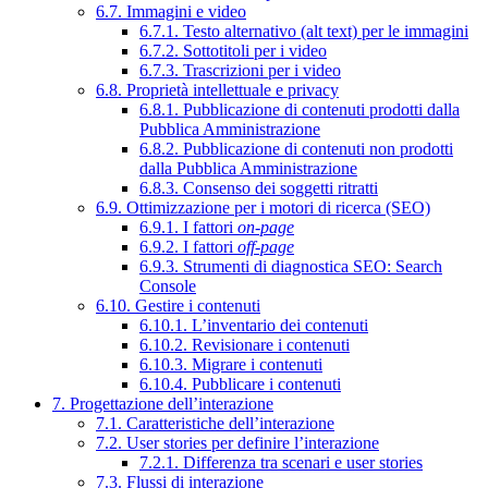
6.7. Immagini e video
6.7.1. Testo alternativo (alt text) per le immagini
6.7.2. Sottotitoli per i video
6.7.3. Trascrizioni per i video
6.8. Proprietà intellettuale e privacy
6.8.1. Pubblicazione di contenuti prodotti dalla
Pubblica Amministrazione
6.8.2. Pubblicazione di contenuti non prodotti
dalla Pubblica Amministrazione
6.8.3. Consenso dei soggetti ritratti
6.9. Ottimizzazione per i motori di ricerca (SEO)
6.9.1. I fattori
on-page
6.9.2. I fattori
off-page
6.9.3. Strumenti di diagnostica SEO: Search
Console
6.10. Gestire i contenuti
6.10.1. L’inventario dei contenuti
6.10.2. Revisionare i contenuti
6.10.3. Migrare i contenuti
6.10.4. Pubblicare i contenuti
7. Progettazione dell’interazione
7.1. Caratteristiche dell’interazione
7.2. User stories per definire l’interazione
7.2.1. Differenza tra scenari e user stories
7.3. Flussi di interazione