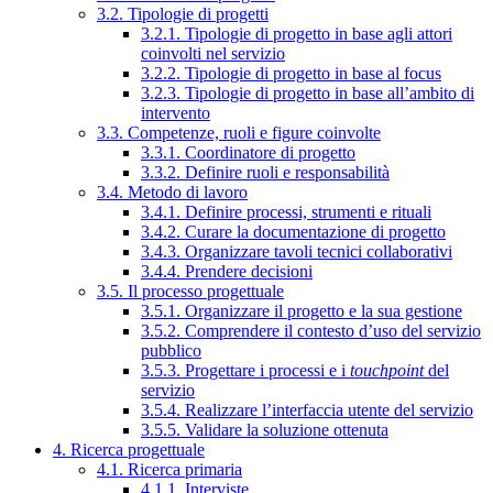
3.2. Tipologie di progetti
3.2.1. Tipologie di progetto in base agli attori
coinvolti nel servizio
3.2.2. Tipologie di progetto in base al focus
3.2.3. Tipologie di progetto in base all’ambito di
intervento
3.3. Competenze, ruoli e figure coinvolte
3.3.1. Coordinatore di progetto
3.3.2. Definire ruoli e responsabilità
3.4. Metodo di lavoro
3.4.1. Definire processi, strumenti e rituali
3.4.2. Curare la documentazione di progetto
3.4.3. Organizzare tavoli tecnici collaborativi
3.4.4. Prendere decisioni
3.5. Il processo progettuale
3.5.1. Organizzare il progetto e la sua gestione
3.5.2. Comprendere il contesto d’uso del servizio
pubblico
3.5.3. Progettare i processi e i
touchpoint
del
servizio
3.5.4. Realizzare l’interfaccia utente del servizio
3.5.5. Validare la soluzione ottenuta
4. Ricerca progettuale
4.1. Ricerca primaria
4.1.1. Interviste