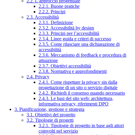
2.2. L’approccio progettuale
2.2.1. Buone pratiche
2.2.2. Principi
2.3. Accessibilità
2.3.1. Definizione
2.3.2. Accessibilità by design
2.3.3. Principi per l’accessibilità
2.3.4. Linee guida e criteri di successo
2.3.5. Come rilasciare una dichiarazione di
accessibilità
2.3.6. Meccanismo di feedback e procedura di
attuazione
2.3.7. Obiettivi accessibilità
2.3.8. Normativa e approfondimenti
2.4. Privacy
2.4.1. Come rispettare la privacy sin dalla
progettazione di un sito o servizio digitale
2.4.2. Richiedi il consenso quando necessario
2.4.3. Le basi del sito web: architettura,
informativa privacy, riferimenti DPO
3. Pianificazione, gestione e strategia
3.1. Obiettivi del progetto
3.2. Tipologie di progetti
3.2.1. Tipologie di progetto in base agli attori
coinvolti nel servizio