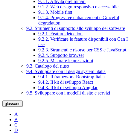
9.1.1. Attività preliminari
9.1.2. Web design responsivo e accessibile
9.1.3. Mobile first
9.1.4. Progressive enhancement e Graceful
degradation
9.2. Strumenti di supporto allo sviluppo del software
9.2.1. Feature detection
9.2.2. Verificare le feature disponibili con Can I
use
9.2.3. Strumenti e risorse per CSS e JavaScript
9.2.4. Supporto browser
9.2.5. Misurare le prestazioni
9.3. Catalogo del riuso
9.4. Sviluppare con il design system .italia
9.4.1. Il framework Bootstrap Italia
9.4.2. Il kit di sviluppo React
9.4.3. Il kit di sviluppo Angular
9.5. Sviluppare con i modelli di sito e servizi
glossario
A
B
C
D