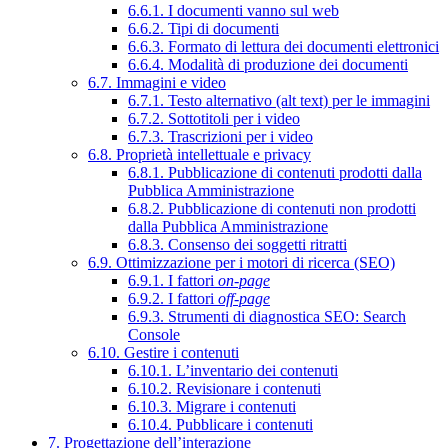
6.6.1. I documenti vanno sul web
6.6.2. Tipi di documenti
6.6.3. Formato di lettura dei documenti elettronici
6.6.4. Modalità di produzione dei documenti
6.7. Immagini e video
6.7.1. Testo alternativo (alt text) per le immagini
6.7.2. Sottotitoli per i video
6.7.3. Trascrizioni per i video
6.8. Proprietà intellettuale e privacy
6.8.1. Pubblicazione di contenuti prodotti dalla
Pubblica Amministrazione
6.8.2. Pubblicazione di contenuti non prodotti
dalla Pubblica Amministrazione
6.8.3. Consenso dei soggetti ritratti
6.9. Ottimizzazione per i motori di ricerca (SEO)
6.9.1. I fattori
on-page
6.9.2. I fattori
off-page
6.9.3. Strumenti di diagnostica SEO: Search
Console
6.10. Gestire i contenuti
6.10.1. L’inventario dei contenuti
6.10.2. Revisionare i contenuti
6.10.3. Migrare i contenuti
6.10.4. Pubblicare i contenuti
7. Progettazione dell’interazione