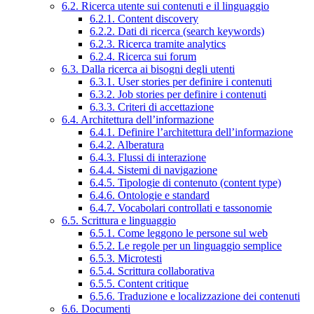
6.2. Ricerca utente sui contenuti e il linguaggio
6.2.1. Content discovery
6.2.2. Dati di ricerca (search keywords)
6.2.3. Ricerca tramite analytics
6.2.4. Ricerca sui forum
6.3. Dalla ricerca ai bisogni degli utenti
6.3.1. User stories per definire i contenuti
6.3.2. Job stories per definire i contenuti
6.3.3. Criteri di accettazione
6.4. Architettura dell’informazione
6.4.1. Definire l’architettura dell’informazione
6.4.2. Alberatura
6.4.3. Flussi di interazione
6.4.4. Sistemi di navigazione
6.4.5. Tipologie di contenuto (content type)
6.4.6. Ontologie e standard
6.4.7. Vocabolari controllati e tassonomie
6.5. Scrittura e linguaggio
6.5.1. Come leggono le persone sul web
6.5.2. Le regole per un linguaggio semplice
6.5.3. Microtesti
6.5.4. Scrittura collaborativa
6.5.5. Content critique
6.5.6. Traduzione e localizzazione dei contenuti
6.6. Documenti