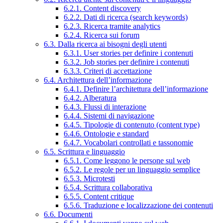
6.2.1. Content discovery
6.2.2. Dati di ricerca (search keywords)
6.2.3. Ricerca tramite analytics
6.2.4. Ricerca sui forum
6.3. Dalla ricerca ai bisogni degli utenti
6.3.1. User stories per definire i contenuti
6.3.2. Job stories per definire i contenuti
6.3.3. Criteri di accettazione
6.4. Architettura dell’informazione
6.4.1. Definire l’architettura dell’informazione
6.4.2. Alberatura
6.4.3. Flussi di interazione
6.4.4. Sistemi di navigazione
6.4.5. Tipologie di contenuto (content type)
6.4.6. Ontologie e standard
6.4.7. Vocabolari controllati e tassonomie
6.5. Scrittura e linguaggio
6.5.1. Come leggono le persone sul web
6.5.2. Le regole per un linguaggio semplice
6.5.3. Microtesti
6.5.4. Scrittura collaborativa
6.5.5. Content critique
6.5.6. Traduzione e localizzazione dei contenuti
6.6. Documenti