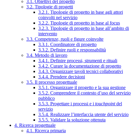
3.1. Obiettivi del progetto
3.2. Tipologie di progetti
3.2.1. Tipologie di progetto in base agli attori
coinvolti nel servizio
3.2.2. Tipologie di progetto in base al focus
3.2.3. Tipologie di progetto in base all’ambito di
intervento
3.3. Competenze, ruoli e figure coinvolte
3.3.1. Coordinatore di progetto
3.3.2. Definire ruoli e responsabilità
3.4. Metodo di lavoro
3.4.1. Definire processi, strumenti e rituali
3.4.2. Curare la documentazione di progetto
3.4.3. Organizzare tavoli tecnici collaborativi
3.4.4. Prendere decisioni
3.5. Il processo progettuale
3.5.1. Organizzare il progetto e la sua gestione
3.5.2. Comprendere il contesto d’uso del servizio
pubblico
3.5.3. Progettare i processi e i
touchpoint
del
servizio
3.5.4. Realizzare l’interfaccia utente del servizio
3.5.5. Validare la soluzione ottenuta
4. Ricerca progettuale
4.1. Ricerca primaria