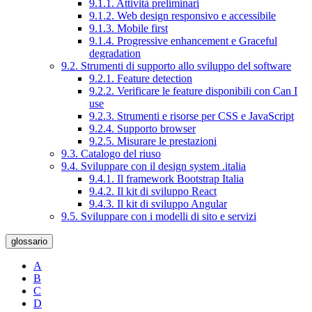
9.1.1. Attività preliminari
9.1.2. Web design responsivo e accessibile
9.1.3. Mobile first
9.1.4. Progressive enhancement e Graceful
degradation
9.2. Strumenti di supporto allo sviluppo del software
9.2.1. Feature detection
9.2.2. Verificare le feature disponibili con Can I
use
9.2.3. Strumenti e risorse per CSS e JavaScript
9.2.4. Supporto browser
9.2.5. Misurare le prestazioni
9.3. Catalogo del riuso
9.4. Sviluppare con il design system .italia
9.4.1. Il framework Bootstrap Italia
9.4.2. Il kit di sviluppo React
9.4.3. Il kit di sviluppo Angular
9.5. Sviluppare con i modelli di sito e servizi
glossario
A
B
C
D