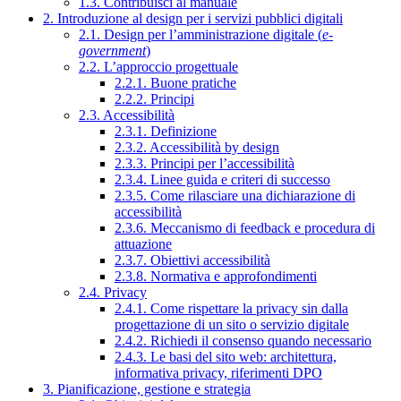
1.3. Contribuisci al manuale
2. Introduzione al design per i servizi pubblici digitali
2.1. Design per l’amministrazione digitale (
e-
government
)
2.2. L’approccio progettuale
2.2.1. Buone pratiche
2.2.2. Principi
2.3. Accessibilità
2.3.1. Definizione
2.3.2. Accessibilità by design
2.3.3. Principi per l’accessibilità
2.3.4. Linee guida e criteri di successo
2.3.5. Come rilasciare una dichiarazione di
accessibilità
2.3.6. Meccanismo di feedback e procedura di
attuazione
2.3.7. Obiettivi accessibilità
2.3.8. Normativa e approfondimenti
2.4. Privacy
2.4.1. Come rispettare la privacy sin dalla
progettazione di un sito o servizio digitale
2.4.2. Richiedi il consenso quando necessario
2.4.3. Le basi del sito web: architettura,
informativa privacy, riferimenti DPO
3. Pianificazione, gestione e strategia