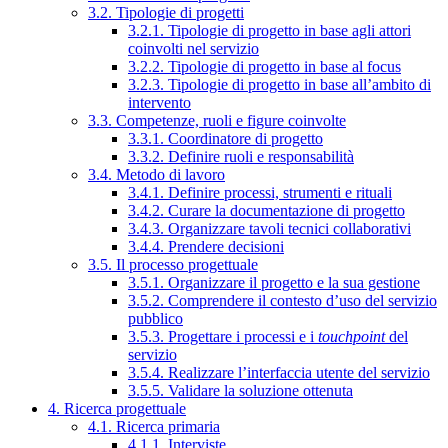
3.2. Tipologie di progetti
3.2.1. Tipologie di progetto in base agli attori
coinvolti nel servizio
3.2.2. Tipologie di progetto in base al focus
3.2.3. Tipologie di progetto in base all’ambito di
intervento
3.3. Competenze, ruoli e figure coinvolte
3.3.1. Coordinatore di progetto
3.3.2. Definire ruoli e responsabilità
3.4. Metodo di lavoro
3.4.1. Definire processi, strumenti e rituali
3.4.2. Curare la documentazione di progetto
3.4.3. Organizzare tavoli tecnici collaborativi
3.4.4. Prendere decisioni
3.5. Il processo progettuale
3.5.1. Organizzare il progetto e la sua gestione
3.5.2. Comprendere il contesto d’uso del servizio
pubblico
3.5.3. Progettare i processi e i
touchpoint
del
servizio
3.5.4. Realizzare l’interfaccia utente del servizio
3.5.5. Validare la soluzione ottenuta
4. Ricerca progettuale
4.1. Ricerca primaria
4.1.1. Interviste