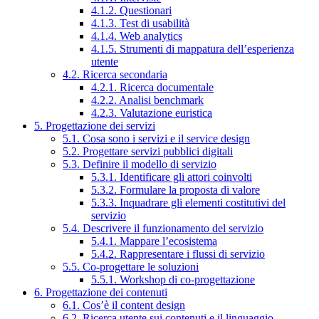
4.1.2. Questionari
4.1.3. Test di usabilità
4.1.4. Web analytics
4.1.5. Strumenti di mappatura dell’esperienza
utente
4.2. Ricerca secondaria
4.2.1. Ricerca documentale
4.2.2. Analisi benchmark
4.2.3. Valutazione euristica
5. Progettazione dei servizi
5.1. Cosa sono i servizi e il service design
5.2. Progettare servizi pubblici digitali
5.3. Definire il modello di servizio
5.3.1. Identificare gli attori coinvolti
5.3.2. Formulare la proposta di valore
5.3.3. Inquadrare gli elementi costitutivi del
servizio
5.4. Descrivere il funzionamento del servizio
5.4.1. Mappare l’ecosistema
5.4.2. Rappresentare i flussi di servizio
5.5. Co-progettare le soluzioni
5.5.1. Workshop di co-progettazione
6. Progettazione dei contenuti
6.1. Cos’è il content design
6.2. Ricerca utente sui contenuti e il linguaggio