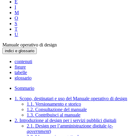
E
I
M
O
S
T
U
Manuale operativo di design
indici e glossario
contenuti
figure
tabelle
glossario
Sommario
1. Scopo, destinatari e uso del Manuale operativo di design
1.1. Versionamento e storico
1.2. Consultazione del manuale
1.3. Contribuisci al manuale
2. Introduzione al design per i servizi pubblici digitali
2.1. Design per l’amministrazione digitale (
e-
government
)