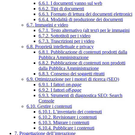
6.6.1. I documenti vanno sul web
6.6.2. Tipi di documenti
6.6.3. Formato di lettura dei documenti elettronici
6.6.4. Modalità di produzione dei documenti
6.7. Immagini e video
6.7.1. Testo alternativo (alt text) per le immagini
6.7.2. Sottotitoli per i video
6.7.3. Trascrizioni per i video
6.8. Proprietà intellettuale e privacy
6.8.1. Pubblicazione di contenuti prodotti dalla
Pubblica Amministrazione
6.8.2. Pubblicazione di contenuti non prodotti
dalla Pubblica Amministrazione
6.8.3. Consenso dei soggetti ritratti
6.9. Ottimizzazione per i motori di ricerca (SEO)
6.9.1. I fattori
on-page
6.9.2. I fattori
off-page
6.9.3. Strumenti di diagnostica SEO: Search
Console
6.10. Gestire i contenuti
6.10.1. L’inventario dei contenuti
6.10.2. Revisionare i contenuti
6.10.3. Migrare i contenuti
6.10.4. Pubblicare i contenuti
7. Progettazione dell’interazione