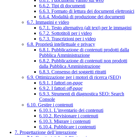
6.6.1. I documenti vanno sul web
6.6.2. Tipi di documenti
6.6.3. Formato di lettura dei documenti elettronici
6.6.4. Modalità di produzione dei documenti
6.7. Immagini e video
6.7.1. Testo alternativo (alt text) per le immagini
6.7.2. Sottotitoli per i video
6.7.3. Trascrizioni per i video
6.8. Proprietà intellettuale e privacy
6.8.1. Pubblicazione di contenuti prodotti dalla
Pubblica Amministrazione
6.8.2. Pubblicazione di contenuti non prodotti
dalla Pubblica Amministrazione
6.8.3. Consenso dei soggetti ritratti
6.9. Ottimizzazione per i motori di ricerca (SEO)
6.9.1. I fattori
on-page
6.9.2. I fattori
off-page
6.9.3. Strumenti di diagnostica SEO: Search
Console
6.10. Gestire i contenuti
6.10.1. L’inventario dei contenuti
6.10.2. Revisionare i contenuti
6.10.3. Migrare i contenuti
6.10.4. Pubblicare i contenuti
7. Progettazione dell’interazione