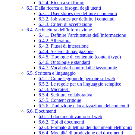
6.2.4. Ricerca sui forum
6.3. Dalla ricerca ai bisogni degli utenti
6.3.1. User stories per definire i contenuti
6.3.2. Job stories per definire i contenuti
6.3.3. Criteri di accettazione
6.4. Architettura dell’informazione
6.4.1. Definire l’architettura dell’informazione
6.4.2. Alberatura
6.4.3. Flussi di interazione
6.4.4. Sistemi di navigazione
6.4.5. Tipologie di contenuto (content type)
6.4.6. Ontologie e standard
6.4.7. Vocabolari controllati e tassonomie
6.5. Scrittura e linguaggio
6.5.1. Come leggono le persone sul web
6.5.2. Le regole per un linguaggio semplice
6.5.3. Microtesti
6.5.4. Scrittura collaborativa
6.5.5. Content critique
6.5.6. Traduzione e localizzazione dei contenuti
6.6. Documenti
6.6.1. I documenti vanno sul web
6.6.2. Tipi di documenti
6.6.3. Formato di lettura dei documenti elettronici
6.6.4. Modalità di produzione dei documenti