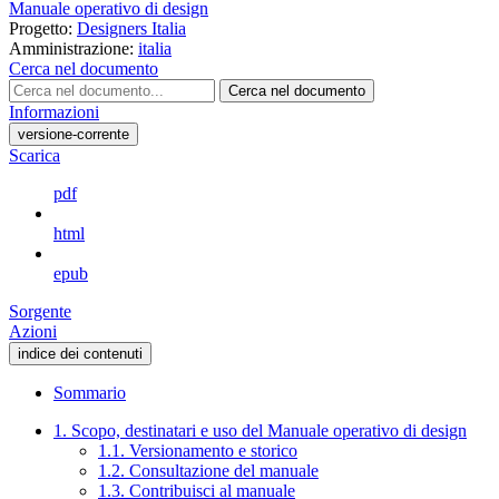
Manuale operativo di design
Progetto:
Designers Italia
Amministrazione:
italia
Cerca nel documento
Cerca nel documento
Informazioni
versione-corrente
Scarica
pdf
html
epub
Sorgente
Azioni
indice dei contenuti
Sommario
1. Scopo, destinatari e uso del Manuale operativo di design
1.1. Versionamento e storico
1.2. Consultazione del manuale
1.3. Contribuisci al manuale