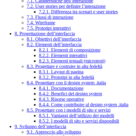
7.1. Caratteristiche dell’interazione
7.2. User stories per definire l’interazione
7.2.1. Differenza tra scenari e user stories
7.3. Flussi di interazione
7.4. Wireframe
7.5. Prototipi interattivi
8. Progettazione dell’interfaccia
8.1. Obiettivi dell’interfaccia
8.2. Elementi dell’interfaccia
8.2.1. Elementi di composizione
8.2.2. Elementi interattivi
8.2.3. Elementi testuali (microtesti)
8.3. Progettare e costruire in alta fedeltà
8.3.1. Layout di pagina
8.3.2. Prototipi in alta fedeltà
8.4. Progettare con il design system .italia
8.4.1. Documentazione
8.4.2. Benefici del design system
8.4.3. Risorse operative
8.4.4. Come contribuire al design system .italia
8.5. Progettare con i modelli di sito e servizi
8.5.1. Vantaggi dell’utilizzo dei modelli
8.5.2. I modelli di sito e servizi disponibili
9. Sviluppo dell’interfaccia
9.1. Approccio allo sviluppo