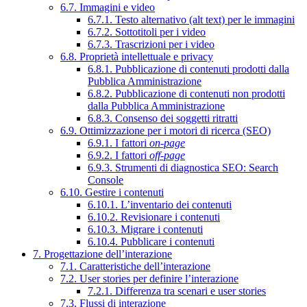
6.7. Immagini e video
6.7.1. Testo alternativo (alt text) per le immagini
6.7.2. Sottotitoli per i video
6.7.3. Trascrizioni per i video
6.8. Proprietà intellettuale e privacy
6.8.1. Pubblicazione di contenuti prodotti dalla
Pubblica Amministrazione
6.8.2. Pubblicazione di contenuti non prodotti
dalla Pubblica Amministrazione
6.8.3. Consenso dei soggetti ritratti
6.9. Ottimizzazione per i motori di ricerca (SEO)
6.9.1. I fattori
on-page
6.9.2. I fattori
off-page
6.9.3. Strumenti di diagnostica SEO: Search
Console
6.10. Gestire i contenuti
6.10.1. L’inventario dei contenuti
6.10.2. Revisionare i contenuti
6.10.3. Migrare i contenuti
6.10.4. Pubblicare i contenuti
7. Progettazione dell’interazione
7.1. Caratteristiche dell’interazione
7.2. User stories per definire l’interazione
7.2.1. Differenza tra scenari e user stories
7.3. Flussi di interazione