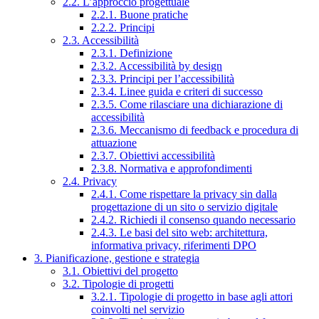
2.2. L’approccio progettuale
2.2.1. Buone pratiche
2.2.2. Principi
2.3. Accessibilità
2.3.1. Definizione
2.3.2. Accessibilità by design
2.3.3. Principi per l’accessibilità
2.3.4. Linee guida e criteri di successo
2.3.5. Come rilasciare una dichiarazione di
accessibilità
2.3.6. Meccanismo di feedback e procedura di
attuazione
2.3.7. Obiettivi accessibilità
2.3.8. Normativa e approfondimenti
2.4. Privacy
2.4.1. Come rispettare la privacy sin dalla
progettazione di un sito o servizio digitale
2.4.2. Richiedi il consenso quando necessario
2.4.3. Le basi del sito web: architettura,
informativa privacy, riferimenti DPO
3. Pianificazione, gestione e strategia
3.1. Obiettivi del progetto
3.2. Tipologie di progetti
3.2.1. Tipologie di progetto in base agli attori
coinvolti nel servizio