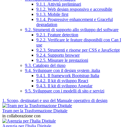
9.1.1. Attività preliminari
9.1.2. Web design responsivo e accessibile
9.1.3. Mobile first
9.1.4. Progressive enhancement e Graceful
degradation
9.2. Strumenti di supporto allo sviluppo del software
9.2.1. Feature detection
9.2.2. Verificare le feature disponibili con Can I
use
9.2.3. Strumenti e risorse per CSS e JavaScript
9.2.4. Supporto browser
9.2.5. Misurare le prestazioni
9.3. Catalogo del riuso
9.4. Sviluppare con il design system .italia
9.4.1. Il framework Bootstrap Italia
9.4.2. Il kit di sviluppo React
9.4.3. Il kit di sviluppo Angular
9.5. Sviluppare con i modelli di sito e servizi
1. Scopo, destinatari e uso del Manuale operativo di design
Team per la Trasformazione Digitale
in collaborazione con
Agenzia per l'Italia Digitale