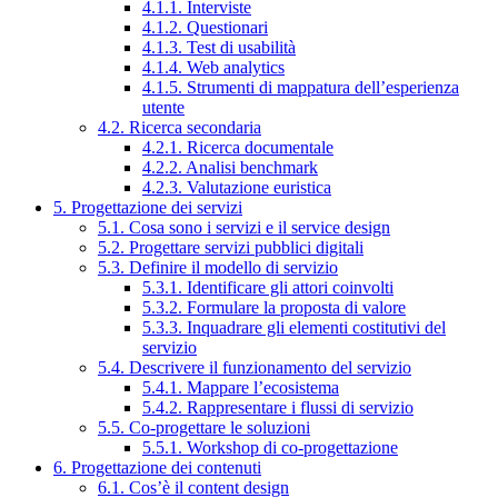
4.1.1. Interviste
4.1.2. Questionari
4.1.3. Test di usabilità
4.1.4. Web analytics
4.1.5. Strumenti di mappatura dell’esperienza
utente
4.2. Ricerca secondaria
4.2.1. Ricerca documentale
4.2.2. Analisi benchmark
4.2.3. Valutazione euristica
5. Progettazione dei servizi
5.1. Cosa sono i servizi e il service design
5.2. Progettare servizi pubblici digitali
5.3. Definire il modello di servizio
5.3.1. Identificare gli attori coinvolti
5.3.2. Formulare la proposta di valore
5.3.3. Inquadrare gli elementi costitutivi del
servizio
5.4. Descrivere il funzionamento del servizio
5.4.1. Mappare l’ecosistema
5.4.2. Rappresentare i flussi di servizio
5.5. Co-progettare le soluzioni
5.5.1. Workshop di co-progettazione
6. Progettazione dei contenuti
6.1. Cos’è il content design