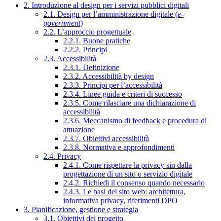
2. Introduzione al design per i servizi pubblici digitali
2.1. Design per l’amministrazione digitale (
e-
government
)
2.2. L’approccio progettuale
2.2.1. Buone pratiche
2.2.2. Principi
2.3. Accessibilità
2.3.1. Definizione
2.3.2. Accessibilità by design
2.3.3. Principi per l’accessibilità
2.3.4. Linee guida e criteri di successo
2.3.5. Come rilasciare una dichiarazione di
accessibilità
2.3.6. Meccanismo di feedback e procedura di
attuazione
2.3.7. Obiettivi accessibilità
2.3.8. Normativa e approfondimenti
2.4. Privacy
2.4.1. Come rispettare la privacy sin dalla
progettazione di un sito o servizio digitale
2.4.2. Richiedi il consenso quando necessario
2.4.3. Le basi del sito web: architettura,
informativa privacy, riferimenti DPO
3. Pianificazione, gestione e strategia
3.1. Obiettivi del progetto