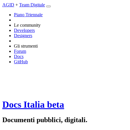
AGID
+
Team Digitale
Piano Triennale
Le community
Developers
Designers
Gli strumenti
Forum
Docs
GitHub
Docs Italia
beta
Documenti pubblici, digitali.