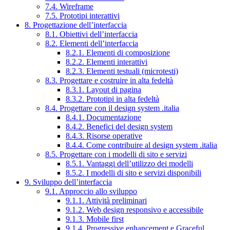
7.4. Wireframe
7.5. Prototipi interattivi
8. Progettazione dell’interfaccia
8.1. Obiettivi dell’interfaccia
8.2. Elementi dell’interfaccia
8.2.1. Elementi di composizione
8.2.2. Elementi interattivi
8.2.3. Elementi testuali (microtesti)
8.3. Progettare e costruire in alta fedeltà
8.3.1. Layout di pagina
8.3.2. Prototipi in alta fedeltà
8.4. Progettare con il design system .italia
8.4.1. Documentazione
8.4.2. Benefici del design system
8.4.3. Risorse operative
8.4.4. Come contribuire al design system .italia
8.5. Progettare con i modelli di sito e servizi
8.5.1. Vantaggi dell’utilizzo dei modelli
8.5.2. I modelli di sito e servizi disponibili
9. Sviluppo dell’interfaccia
9.1. Approccio allo sviluppo
9.1.1. Attività preliminari
9.1.2. Web design responsivo e accessibile
9.1.3. Mobile first
9.1.4. Progressive enhancement e Graceful