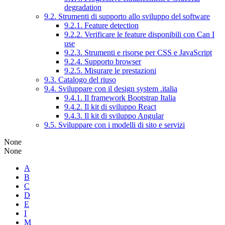
degradation
9.2. Strumenti di supporto allo sviluppo del software
9.2.1. Feature detection
9.2.2. Verificare le feature disponibili con Can I
use
9.2.3. Strumenti e risorse per CSS e JavaScript
9.2.4. Supporto browser
9.2.5. Misurare le prestazioni
9.3. Catalogo del riuso
9.4. Sviluppare con il design system .italia
9.4.1. Il framework Bootstrap Italia
9.4.2. Il kit di sviluppo React
9.4.3. Il kit di sviluppo Angular
9.5. Sviluppare con i modelli di sito e servizi
None
None
A
B
C
D
E
I
M