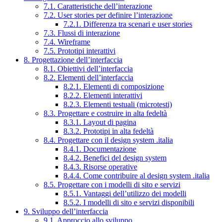
7.1. Caratteristiche dell’interazione
7.2. User stories per definire l’interazione
7.2.1. Differenza tra scenari e user stories
7.3. Flussi di interazione
7.4. Wireframe
7.5. Prototipi interattivi
8. Progettazione dell’interfaccia
8.1. Obiettivi dell’interfaccia
8.2. Elementi dell’interfaccia
8.2.1. Elementi di composizione
8.2.2. Elementi interattivi
8.2.3. Elementi testuali (microtesti)
8.3. Progettare e costruire in alta fedeltà
8.3.1. Layout di pagina
8.3.2. Prototipi in alta fedeltà
8.4. Progettare con il design system .italia
8.4.1. Documentazione
8.4.2. Benefici del design system
8.4.3. Risorse operative
8.4.4. Come contribuire al design system .italia
8.5. Progettare con i modelli di sito e servizi
8.5.1. Vantaggi dell’utilizzo dei modelli
8.5.2. I modelli di sito e servizi disponibili
9. Sviluppo dell’interfaccia
9.1. Approccio allo sviluppo