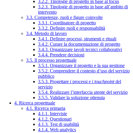
3.2.2. Tipologie di progetto in base al focus
3.2.3. Tipologie di progetto in base all’ambito di
intervento
3.3. Competenze, ruoli e figure coinvolte
3.3.1. Coordinatore di progetto
3.3.2. Definire ruoli e responsabilità
3.4. Metodo di lavoro
3.4.1. Definire processi, strumenti e rituali
3.4.2. Curare la documentazione di progetto
3.4.3. Organizzare tavoli tecnici collaborativi
3.4.4. Prendere decisioni
3.5. Il processo progettuale
3.5.1. Organizzare il progetto e la sua gestione
3.5.2. Comprendere il contesto d’uso del servizio
pubblico
3.5.3. Progettare i processi e i
touchpoint
del
servizio
3.5.4. Realizzare l’interfaccia utente del servizio
3.5.5. Validare la soluzione ottenuta
4. Ricerca progettuale
4.1. Ricerca primaria
4.1.1. Interviste
4.1.2. Questionari
4.1.3. Test di usabilità
4.1.4. Web analytics