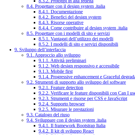
8.3.2. Prototipi in alta fedeltà
8.4. Progettare con il design system .italia
8.4.1. Documentazione
8.4.2. Benefici del design system
8.4.3. Risorse operative
8.4.4. Come contribuire al design system .italia
8.5. Progettare con i modelli di sito e servizi
8.5.1. Vantaggi dell’utilizzo dei modelli
8.5.2. I modelli di sito e servizi disponibili
9. Sviluppo dell’interfaccia
9.1. Approccio allo sviluppo
9.1.1. Attività preliminari
9.1.2. Web design responsivo e accessibile
9.1.3. Mobile first
9.1.4. Progressive enhancement e Graceful degrad
9.2. Strumenti di supporto allo sviluppo del software
9.2.1. Feature detection
9.2.2. Verificare le feature disponibili con Can I us
9.2.3. Strumenti e risorse per CSS e JavaScript
9.2.4. Supporto browser
9.2.5. Misurare le prestazioni
9.3. Catalogo del riuso
9.4. Sviluppare con il design system .italia
9.4.1. Il framework Bootstrap Italia
9.4.2. Il kit di sviluppo React