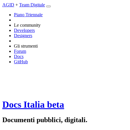
AGID
+
Team Digitale
Piano Triennale
Le community
Developers
Designers
Gli strumenti
Forum
Docs
GitHub
Docs Italia
beta
Documenti pubblici, digitali.