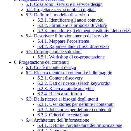
5.1. Cosa sono i servizi e il service design
5.2. Progettare servizi pubblici digitali
5.3. Definire il modello di servizio
5.3.1. Identificare gli attori coinvolti
5.3.2. Formulare la proposta di valore
5.3.3. Inquadrare gli elementi costitutivi del serviz
5.4. Descrivere il funzionamento del servizio
5.4.1. Mappare l’ecosistema
5.4.2. Rappresentare i flussi di servizio
5.5. Co-progettare le soluzioni
5.5.1. Workshop di co-progettazione
6. Progettazione dei contenuti
6.1. Cos’è il content design
6.2. Ricerca utente sui contenuti e il linguaggio
6.2.1. Content discovery
6.2.2. Dati di ricerca (search keywords)
6.2.3. Ricerca tramite analytics
6.2.4. Ricerca sui forum
6.3. Dalla ricerca ai bisogni degli utenti
6.3.1. User stories per definire i contenuti
6.3.2. Job stories per definire i contenuti
6.3.3. Criteri di accettazione
6.4. Architettura dell’informazione
6.4.1. Definire l’architettura dell’informazione
6.4.2. Alberatura