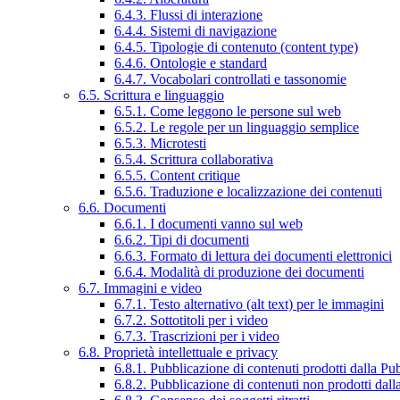
6.4.3. Flussi di interazione
6.4.4. Sistemi di navigazione
6.4.5. Tipologie di contenuto (content type)
6.4.6. Ontologie e standard
6.4.7. Vocabolari controllati e tassonomie
6.5. Scrittura e linguaggio
6.5.1. Come leggono le persone sul web
6.5.2. Le regole per un linguaggio semplice
6.5.3. Microtesti
6.5.4. Scrittura collaborativa
6.5.5. Content critique
6.5.6. Traduzione e localizzazione dei contenuti
6.6. Documenti
6.6.1. I documenti vanno sul web
6.6.2. Tipi di documenti
6.6.3. Formato di lettura dei documenti elettronici
6.6.4. Modalità di produzione dei documenti
6.7. Immagini e video
6.7.1. Testo alternativo (alt text) per le immagini
6.7.2. Sottotitoli per i video
6.7.3. Trascrizioni per i video
6.8. Proprietà intellettuale e privacy
6.8.1. Pubblicazione di contenuti prodotti dalla P
6.8.2. Pubblicazione di contenuti non prodotti dal