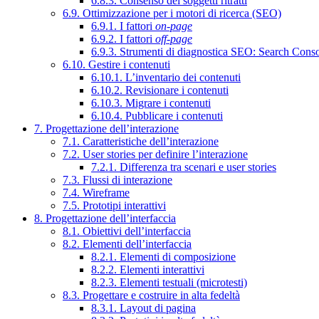
6.8.3. Consenso dei soggetti ritratti
6.9. Ottimizzazione per i motori di ricerca (SEO)
6.9.1. I fattori
on-page
6.9.2. I fattori
off-page
6.9.3. Strumenti di diagnostica SEO: Search Cons
6.10. Gestire i contenuti
6.10.1. L’inventario dei contenuti
6.10.2. Revisionare i contenuti
6.10.3. Migrare i contenuti
6.10.4. Pubblicare i contenuti
7. Progettazione dell’interazione
7.1. Caratteristiche dell’interazione
7.2. User stories per definire l’interazione
7.2.1. Differenza tra scenari e user stories
7.3. Flussi di interazione
7.4. Wireframe
7.5. Prototipi interattivi
8. Progettazione dell’interfaccia
8.1. Obiettivi dell’interfaccia
8.2. Elementi dell’interfaccia
8.2.1. Elementi di composizione
8.2.2. Elementi interattivi
8.2.3. Elementi testuali (microtesti)
8.3. Progettare e costruire in alta fedeltà
8.3.1. Layout di pagina