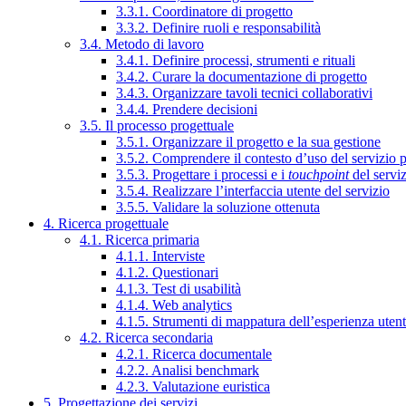
3.3.1. Coordinatore di progetto
3.3.2. Definire ruoli e responsabilità
3.4. Metodo di lavoro
3.4.1. Definire processi, strumenti e rituali
3.4.2. Curare la documentazione di progetto
3.4.3. Organizzare tavoli tecnici collaborativi
3.4.4. Prendere decisioni
3.5. Il processo progettuale
3.5.1. Organizzare il progetto e la sua gestione
3.5.2. Comprendere il contesto d’uso del servizio 
3.5.3. Progettare i processi e i
touchpoint
del servi
3.5.4. Realizzare l’interfaccia utente del servizio
3.5.5. Validare la soluzione ottenuta
4. Ricerca progettuale
4.1. Ricerca primaria
4.1.1. Interviste
4.1.2. Questionari
4.1.3. Test di usabilità
4.1.4. Web analytics
4.1.5. Strumenti di mappatura dell’esperienza uten
4.2. Ricerca secondaria
4.2.1. Ricerca documentale
4.2.2. Analisi benchmark
4.2.3. Valutazione euristica
5. Progettazione dei servizi