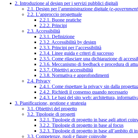
2. Introduzione al design per i servizi pubblici digitali
2.1. Design per l’amministrazione digitale (
e-government
2.2. L’approccio progettuale
2.2.1. Buone pratiche
2.2.2. Principi
2.3. Accessibilità
2.3.1. Definizione
2.3.2. Accessibilità by design
2.3.3. Principi per l’accessibilità
2.3.4. Linee guida e criteri di successo
2.3.5. Come rilasciare una dichiarazione di accessib
2.3.6. Meccanismo di feedback e procedura di attu
2.3.7. Obiettivi accessibilità
2.3.8. Normativa e approfondimenti
2.4. Privacy
2.4.1. Come rispettare la privacy sin dalla progettaz
2.4.2. Richiedi il consenso quando necessario
2.4.3. Le basi del sito web: architettura, informati
3. Pianificazione, gestione e strategia
3.1. Obiettivi del progetto
3.2. Tipologie di progetti
3.2.1. Tipologie di progetto in base agli attori coinv
3.2.2. Tipologie di progetto in base al focus
3.2.3. Tipologie di progetto in base all’ambito di i
3.3. Competenze, ruoli e figure coinvolte