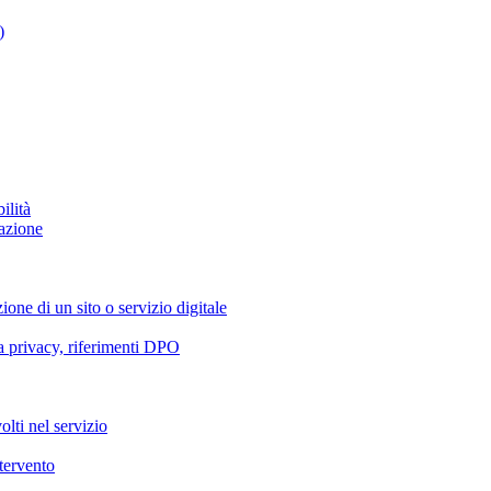
)
ilità
azione
ione di un sito o servizio digitale
va privacy, riferimenti DPO
olti nel servizio
ntervento