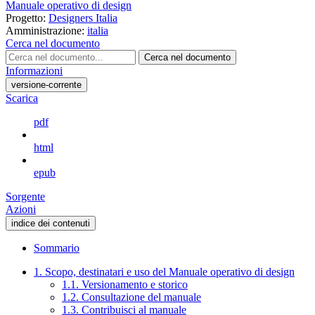
Manuale operativo di design
Progetto:
Designers Italia
Amministrazione:
italia
Cerca nel documento
Cerca nel documento
Informazioni
versione-corrente
Scarica
pdf
html
epub
Sorgente
Azioni
indice dei contenuti
Sommario
1. Scopo, destinatari e uso del Manuale operativo di design
1.1. Versionamento e storico
1.2. Consultazione del manuale
1.3. Contribuisci al manuale