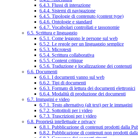
6.4.3. Flussi di interazione
6.4.4. Sistemi di navigazione
6.4.5. Tipologie di contenuto (content type)
6.4.6. Ontologie e standard
6.4.7. Vocabolari controllati e tassonomie
6.5. Scrittura e linguaggio
6.5.1. Come leggono le persone sul web
6.5.2. Le regole per un linguaggio semplice
6.5.3. Microtesti
6.5.4. Scrittura collaborativa
6.5.5. Content critique
6.5.6. Traduzione e localizzazione dei contenuti
6.6. Documenti
6.6.1. I documenti vanno sul web
6.6.2. Tipi di documenti
6.6.3. Formato di lettura dei documenti elettronici
6.6.4. Modalità di produzione dei documenti
6.7. Immagini e video
6.7.1. Testo alternativo (alt text) per le immagini
6.7.2. Sottotitoli per i video
6.7.3. Trascrizioni per i video
6.8. Proprietà intellettuale e privacy
6.8.1. Pubblicazione di contenuti prodotti dalla P
6.8.2. Pubblicazione di contenuti non prodotti dal