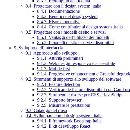
8.3.2. Prototipi in alta fedeltà
8.4. Progettare con il design system .italia
8.4.1. Documentazione
8.4.2. Benefici del design system
8.4.3. Risorse operative
8.4.4. Come contribuire al design system .italia
8.5. Progettare con i modelli di sito e servizi
8.5.1. Vantaggi dell’utilizzo dei modelli
8.5.2. I modelli di sito e servizi disponibili
9. Sviluppo dell’interfaccia
9.1. Approccio allo sviluppo
9.1.1. Attività preliminari
9.1.2. Web design responsivo e accessibile
9.1.3. Mobile first
9.1.4. Progressive enhancement e Graceful degrad
9.2. Strumenti di supporto allo sviluppo del software
9.2.1. Feature detection
9.2.2. Verificare le feature disponibili con Can I us
9.2.3. Strumenti e risorse per CSS e JavaScript
9.2.4. Supporto browser
9.2.5. Misurare le prestazioni
9.3. Catalogo del riuso
9.4. Sviluppare con il design system .italia
9.4.1. Il framework Bootstrap Italia
9.4.2. Il kit di sviluppo React