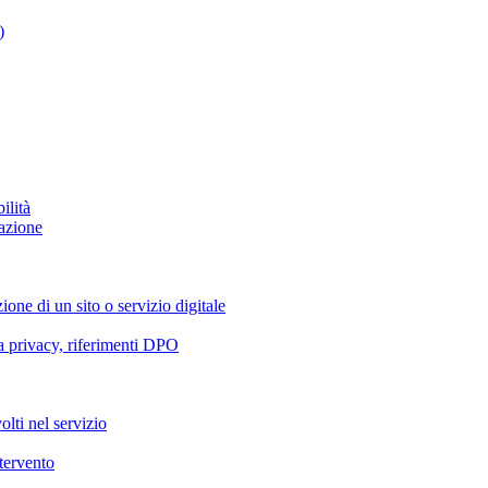
)
ilità
azione
ione di un sito o servizio digitale
va privacy, riferimenti DPO
olti nel servizio
ntervento