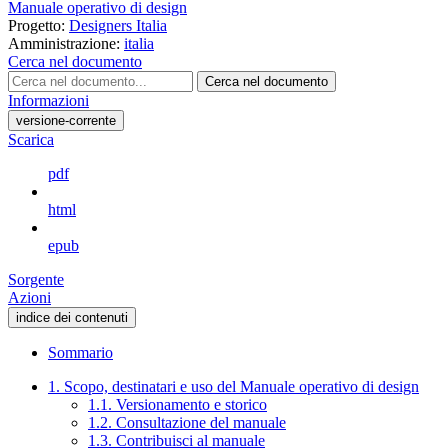
Manuale operativo di design
Progetto:
Designers Italia
Amministrazione:
italia
Cerca nel documento
Cerca nel documento
Informazioni
versione-corrente
Scarica
pdf
html
epub
Sorgente
Azioni
indice dei contenuti
Sommario
1. Scopo, destinatari e uso del Manuale operativo di design
1.1. Versionamento e storico
1.2. Consultazione del manuale
1.3. Contribuisci al manuale