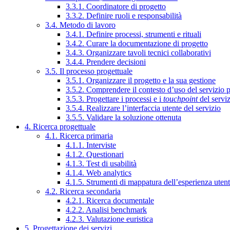
3.3.1. Coordinatore di progetto
3.3.2. Definire ruoli e responsabilità
3.4. Metodo di lavoro
3.4.1. Definire processi, strumenti e rituali
3.4.2. Curare la documentazione di progetto
3.4.3. Organizzare tavoli tecnici collaborativi
3.4.4. Prendere decisioni
3.5. Il processo progettuale
3.5.1. Organizzare il progetto e la sua gestione
3.5.2. Comprendere il contesto d’uso del servizio 
3.5.3. Progettare i processi e i
touchpoint
del servi
3.5.4. Realizzare l’interfaccia utente del servizio
3.5.5. Validare la soluzione ottenuta
4. Ricerca progettuale
4.1. Ricerca primaria
4.1.1. Interviste
4.1.2. Questionari
4.1.3. Test di usabilità
4.1.4. Web analytics
4.1.5. Strumenti di mappatura dell’esperienza uten
4.2. Ricerca secondaria
4.2.1. Ricerca documentale
4.2.2. Analisi benchmark
4.2.3. Valutazione euristica
5. Progettazione dei servizi