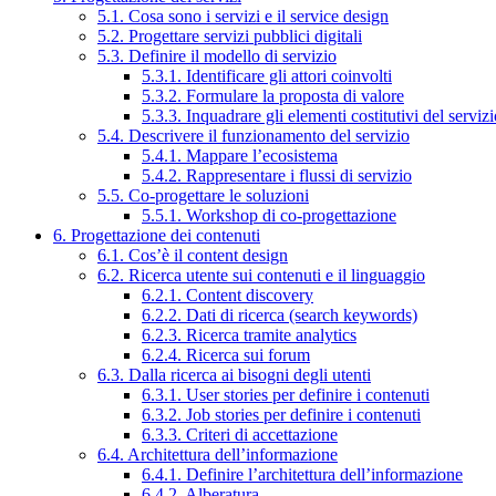
5.1. Cosa sono i servizi e il service design
5.2. Progettare servizi pubblici digitali
5.3. Definire il modello di servizio
5.3.1. Identificare gli attori coinvolti
5.3.2. Formulare la proposta di valore
5.3.3. Inquadrare gli elementi costitutivi del serviz
5.4. Descrivere il funzionamento del servizio
5.4.1. Mappare l’ecosistema
5.4.2. Rappresentare i flussi di servizio
5.5. Co-progettare le soluzioni
5.5.1. Workshop di co-progettazione
6. Progettazione dei contenuti
6.1. Cos’è il content design
6.2. Ricerca utente sui contenuti e il linguaggio
6.2.1. Content discovery
6.2.2. Dati di ricerca (search keywords)
6.2.3. Ricerca tramite analytics
6.2.4. Ricerca sui forum
6.3. Dalla ricerca ai bisogni degli utenti
6.3.1. User stories per definire i contenuti
6.3.2. Job stories per definire i contenuti
6.3.3. Criteri di accettazione
6.4. Architettura dell’informazione
6.4.1. Definire l’architettura dell’informazione
6.4.2. Alberatura