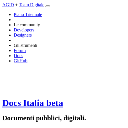
AGID
+
Team Digitale
Piano Triennale
Le community
Developers
Designers
Gli strumenti
Forum
Docs
GitHub
Docs Italia
beta
Documenti pubblici, digitali.