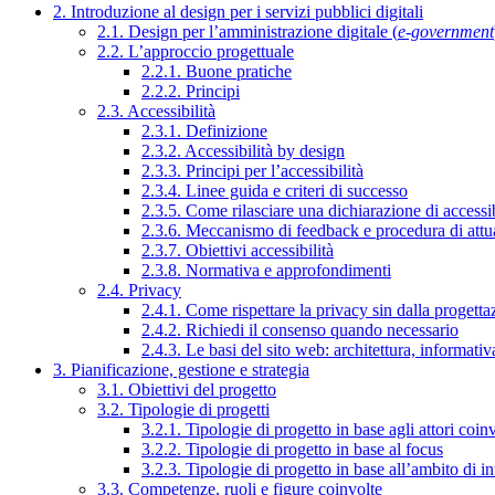
2. Introduzione al design per i servizi pubblici digitali
2.1. Design per l’amministrazione digitale (
e-government
2.2. L’approccio progettuale
2.2.1. Buone pratiche
2.2.2. Principi
2.3. Accessibilità
2.3.1. Definizione
2.3.2. Accessibilità by design
2.3.3. Principi per l’accessibilità
2.3.4. Linee guida e criteri di successo
2.3.5. Come rilasciare una dichiarazione di accessib
2.3.6. Meccanismo di feedback e procedura di attu
2.3.7. Obiettivi accessibilità
2.3.8. Normativa e approfondimenti
2.4. Privacy
2.4.1. Come rispettare la privacy sin dalla progettaz
2.4.2. Richiedi il consenso quando necessario
2.4.3. Le basi del sito web: architettura, informati
3. Pianificazione, gestione e strategia
3.1. Obiettivi del progetto
3.2. Tipologie di progetti
3.2.1. Tipologie di progetto in base agli attori coinv
3.2.2. Tipologie di progetto in base al focus
3.2.3. Tipologie di progetto in base all’ambito di i
3.3. Competenze, ruoli e figure coinvolte