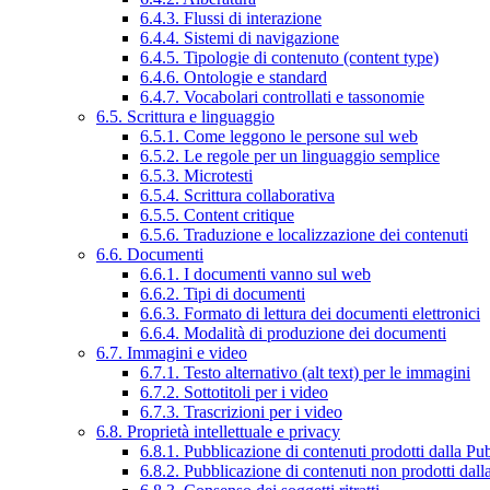
6.4.3. Flussi di interazione
6.4.4. Sistemi di navigazione
6.4.5. Tipologie di contenuto (content type)
6.4.6. Ontologie e standard
6.4.7. Vocabolari controllati e tassonomie
6.5. Scrittura e linguaggio
6.5.1. Come leggono le persone sul web
6.5.2. Le regole per un linguaggio semplice
6.5.3. Microtesti
6.5.4. Scrittura collaborativa
6.5.5. Content critique
6.5.6. Traduzione e localizzazione dei contenuti
6.6. Documenti
6.6.1. I documenti vanno sul web
6.6.2. Tipi di documenti
6.6.3. Formato di lettura dei documenti elettronici
6.6.4. Modalità di produzione dei documenti
6.7. Immagini e video
6.7.1. Testo alternativo (alt text) per le immagini
6.7.2. Sottotitoli per i video
6.7.3. Trascrizioni per i video
6.8. Proprietà intellettuale e privacy
6.8.1. Pubblicazione di contenuti prodotti dalla P
6.8.2. Pubblicazione di contenuti non prodotti dal