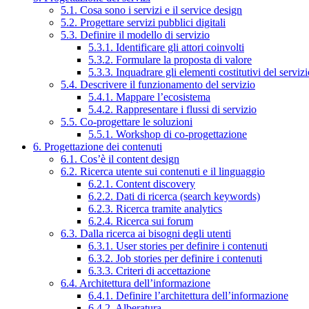
5.1. Cosa sono i servizi e il service design
5.2. Progettare servizi pubblici digitali
5.3. Definire il modello di servizio
5.3.1. Identificare gli attori coinvolti
5.3.2. Formulare la proposta di valore
5.3.3. Inquadrare gli elementi costitutivi del serviz
5.4. Descrivere il funzionamento del servizio
5.4.1. Mappare l’ecosistema
5.4.2. Rappresentare i flussi di servizio
5.5. Co-progettare le soluzioni
5.5.1. Workshop di co-progettazione
6. Progettazione dei contenuti
6.1. Cos’è il content design
6.2. Ricerca utente sui contenuti e il linguaggio
6.2.1. Content discovery
6.2.2. Dati di ricerca (search keywords)
6.2.3. Ricerca tramite analytics
6.2.4. Ricerca sui forum
6.3. Dalla ricerca ai bisogni degli utenti
6.3.1. User stories per definire i contenuti
6.3.2. Job stories per definire i contenuti
6.3.3. Criteri di accettazione
6.4. Architettura dell’informazione
6.4.1. Definire l’architettura dell’informazione
6.4.2. Alberatura