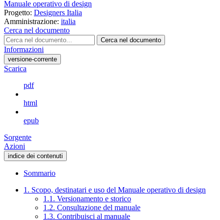
Manuale operativo di design
Progetto:
Designers Italia
Amministrazione:
italia
Cerca nel documento
Cerca nel documento
Informazioni
versione-corrente
Scarica
pdf
html
epub
Sorgente
Azioni
indice dei contenuti
Sommario
1. Scopo, destinatari e uso del Manuale operativo di design
1.1. Versionamento e storico
1.2. Consultazione del manuale
1.3. Contribuisci al manuale