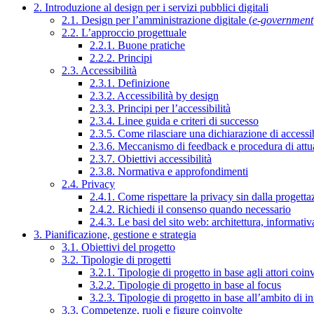
2. Introduzione al design per i servizi pubblici digitali
2.1. Design per l’amministrazione digitale (
e-government
2.2. L’approccio progettuale
2.2.1. Buone pratiche
2.2.2. Principi
2.3. Accessibilità
2.3.1. Definizione
2.3.2. Accessibilità by design
2.3.3. Principi per l’accessibilità
2.3.4. Linee guida e criteri di successo
2.3.5. Come rilasciare una dichiarazione di accessib
2.3.6. Meccanismo di feedback e procedura di attu
2.3.7. Obiettivi accessibilità
2.3.8. Normativa e approfondimenti
2.4. Privacy
2.4.1. Come rispettare la privacy sin dalla progettaz
2.4.2. Richiedi il consenso quando necessario
2.4.3. Le basi del sito web: architettura, informati
3. Pianificazione, gestione e strategia
3.1. Obiettivi del progetto
3.2. Tipologie di progetti
3.2.1. Tipologie di progetto in base agli attori coinv
3.2.2. Tipologie di progetto in base al focus
3.2.3. Tipologie di progetto in base all’ambito di i
3.3. Competenze, ruoli e figure coinvolte