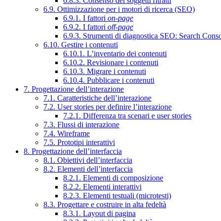
6.8.3. Consenso dei soggetti ritratti
6.9. Ottimizzazione per i motori di ricerca (SEO)
6.9.1. I fattori
on-page
6.9.2. I fattori
off-page
6.9.3. Strumenti di diagnostica SEO: Search Cons
6.10. Gestire i contenuti
6.10.1. L’inventario dei contenuti
6.10.2. Revisionare i contenuti
6.10.3. Migrare i contenuti
6.10.4. Pubblicare i contenuti
7. Progettazione dell’interazione
7.1. Caratteristiche dell’interazione
7.2. User stories per definire l’interazione
7.2.1. Differenza tra scenari e user stories
7.3. Flussi di interazione
7.4. Wireframe
7.5. Prototipi interattivi
8. Progettazione dell’interfaccia
8.1. Obiettivi dell’interfaccia
8.2. Elementi dell’interfaccia
8.2.1. Elementi di composizione
8.2.2. Elementi interattivi
8.2.3. Elementi testuali (microtesti)
8.3. Progettare e costruire in alta fedeltà
8.3.1. Layout di pagina