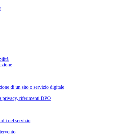
)
ilità
azione
ione di un sito o servizio digitale
va privacy, riferimenti DPO
olti nel servizio
ntervento