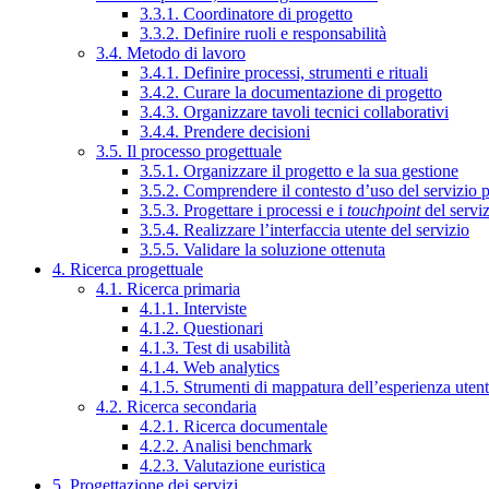
3.3.1. Coordinatore di progetto
3.3.2. Definire ruoli e responsabilità
3.4. Metodo di lavoro
3.4.1. Definire processi, strumenti e rituali
3.4.2. Curare la documentazione di progetto
3.4.3. Organizzare tavoli tecnici collaborativi
3.4.4. Prendere decisioni
3.5. Il processo progettuale
3.5.1. Organizzare il progetto e la sua gestione
3.5.2. Comprendere il contesto d’uso del servizio 
3.5.3. Progettare i processi e i
touchpoint
del servi
3.5.4. Realizzare l’interfaccia utente del servizio
3.5.5. Validare la soluzione ottenuta
4. Ricerca progettuale
4.1. Ricerca primaria
4.1.1. Interviste
4.1.2. Questionari
4.1.3. Test di usabilità
4.1.4. Web analytics
4.1.5. Strumenti di mappatura dell’esperienza uten
4.2. Ricerca secondaria
4.2.1. Ricerca documentale
4.2.2. Analisi benchmark
4.2.3. Valutazione euristica
5. Progettazione dei servizi