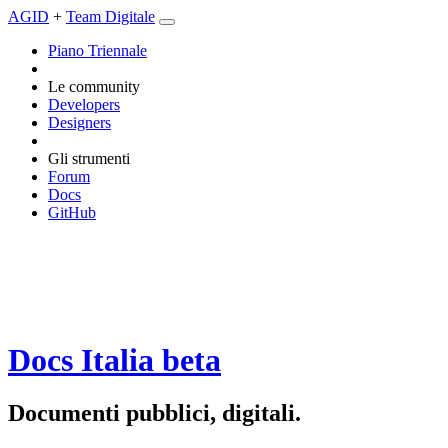
AGID
+
Team Digitale
Piano Triennale
Le community
Developers
Designers
Gli strumenti
Forum
Docs
GitHub
Docs Italia
beta
Documenti pubblici, digitali.