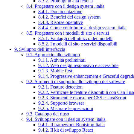
8.3.2. Prototipi in alta fedeltà
8.4. Progettare con il design system .italia
8.4.1. Documentazione
8.4.2. Benefici del design system
8.4.3. Risorse operative
8.4.4. Come contribuire al design system .italia
8.5. Progettare con i modelli di sito e servizi
8.5.1. Vantaggi dell’utilizzo dei modelli
8.5.2. I modelli di sito e servizi disponibili
9. Sviluppo dell’interfaccia
9.1. Approccio allo sviluppo
9.1.1. Attività preliminari
9.1.2. Web design responsivo e accessibile
9.1.3. Mobile first
9.1.4. Progressive enhancement e Graceful degrad
9.2. Strumenti di supporto allo sviluppo del software
9.2.1. Feature detection
9.2.2. Verificare le feature disponibili con Can I us
9.2.3. Strumenti e risorse per CSS e JavaScript
9.2.4. Supporto browser
9.2.5. Misurare le prestazioni
9.3. Catalogo del riuso
9.4. Sviluppare con il design system .italia
9.4.1. Il framework Bootstrap Italia
9.4.2. Il kit di sviluppo React