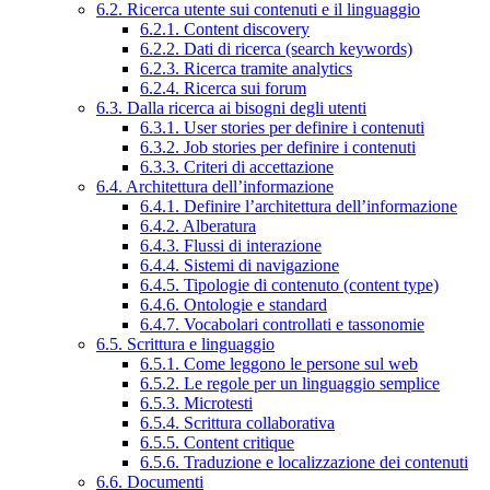
6.2. Ricerca utente sui contenuti e il linguaggio
6.2.1. Content discovery
6.2.2. Dati di ricerca (search keywords)
6.2.3. Ricerca tramite analytics
6.2.4. Ricerca sui forum
6.3. Dalla ricerca ai bisogni degli utenti
6.3.1. User stories per definire i contenuti
6.3.2. Job stories per definire i contenuti
6.3.3. Criteri di accettazione
6.4. Architettura dell’informazione
6.4.1. Definire l’architettura dell’informazione
6.4.2. Alberatura
6.4.3. Flussi di interazione
6.4.4. Sistemi di navigazione
6.4.5. Tipologie di contenuto (content type)
6.4.6. Ontologie e standard
6.4.7. Vocabolari controllati e tassonomie
6.5. Scrittura e linguaggio
6.5.1. Come leggono le persone sul web
6.5.2. Le regole per un linguaggio semplice
6.5.3. Microtesti
6.5.4. Scrittura collaborativa
6.5.5. Content critique
6.5.6. Traduzione e localizzazione dei contenuti
6.6. Documenti