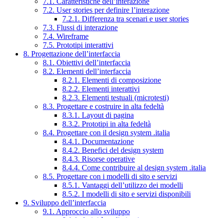
7.1. Caratteristiche dell’interazione
7.2. User stories per definire l’interazione
7.2.1. Differenza tra scenari e user stories
7.3. Flussi di interazione
7.4. Wireframe
7.5. Prototipi interattivi
8. Progettazione dell’interfaccia
8.1. Obiettivi dell’interfaccia
8.2. Elementi dell’interfaccia
8.2.1. Elementi di composizione
8.2.2. Elementi interattivi
8.2.3. Elementi testuali (microtesti)
8.3. Progettare e costruire in alta fedeltà
8.3.1. Layout di pagina
8.3.2. Prototipi in alta fedeltà
8.4. Progettare con il design system .italia
8.4.1. Documentazione
8.4.2. Benefici del design system
8.4.3. Risorse operative
8.4.4. Come contribuire al design system .italia
8.5. Progettare con i modelli di sito e servizi
8.5.1. Vantaggi dell’utilizzo dei modelli
8.5.2. I modelli di sito e servizi disponibili
9. Sviluppo dell’interfaccia
9.1. Approccio allo sviluppo