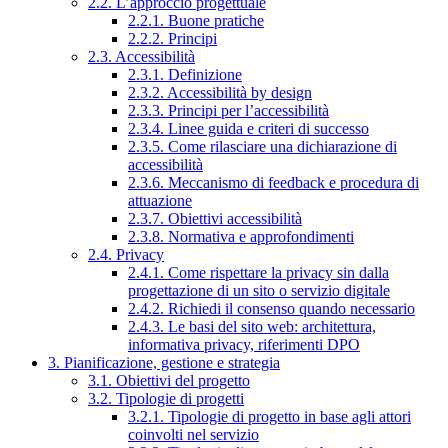
2.2. L’approccio progettuale
2.2.1. Buone pratiche
2.2.2. Principi
2.3. Accessibilità
2.3.1. Definizione
2.3.2. Accessibilità by design
2.3.3. Principi per l’accessibilità
2.3.4. Linee guida e criteri di successo
2.3.5. Come rilasciare una dichiarazione di
accessibilità
2.3.6. Meccanismo di feedback e procedura di
attuazione
2.3.7. Obiettivi accessibilità
2.3.8. Normativa e approfondimenti
2.4. Privacy
2.4.1. Come rispettare la privacy sin dalla
progettazione di un sito o servizio digitale
2.4.2. Richiedi il consenso quando necessario
2.4.3. Le basi del sito web: architettura,
informativa privacy, riferimenti DPO
3. Pianificazione, gestione e strategia
3.1. Obiettivi del progetto
3.2. Tipologie di progetti
3.2.1. Tipologie di progetto in base agli attori
coinvolti nel servizio