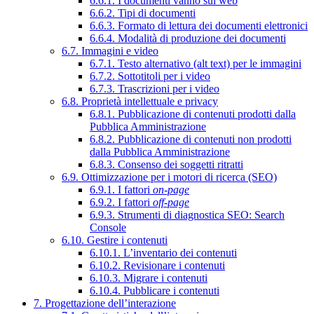
6.6.1. I documenti vanno sul web
6.6.2. Tipi di documenti
6.6.3. Formato di lettura dei documenti elettronici
6.6.4. Modalità di produzione dei documenti
6.7. Immagini e video
6.7.1. Testo alternativo (alt text) per le immagini
6.7.2. Sottotitoli per i video
6.7.3. Trascrizioni per i video
6.8. Proprietà intellettuale e privacy
6.8.1. Pubblicazione di contenuti prodotti dalla
Pubblica Amministrazione
6.8.2. Pubblicazione di contenuti non prodotti
dalla Pubblica Amministrazione
6.8.3. Consenso dei soggetti ritratti
6.9. Ottimizzazione per i motori di ricerca (SEO)
6.9.1. I fattori
on-page
6.9.2. I fattori
off-page
6.9.3. Strumenti di diagnostica SEO: Search
Console
6.10. Gestire i contenuti
6.10.1. L’inventario dei contenuti
6.10.2. Revisionare i contenuti
6.10.3. Migrare i contenuti
6.10.4. Pubblicare i contenuti
7. Progettazione dell’interazione