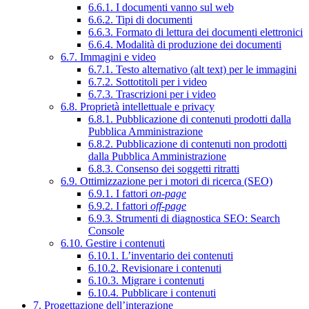
6.6.1. I documenti vanno sul web
6.6.2. Tipi di documenti
6.6.3. Formato di lettura dei documenti elettronici
6.6.4. Modalità di produzione dei documenti
6.7. Immagini e video
6.7.1. Testo alternativo (alt text) per le immagini
6.7.2. Sottotitoli per i video
6.7.3. Trascrizioni per i video
6.8. Proprietà intellettuale e privacy
6.8.1. Pubblicazione di contenuti prodotti dalla
Pubblica Amministrazione
6.8.2. Pubblicazione di contenuti non prodotti
dalla Pubblica Amministrazione
6.8.3. Consenso dei soggetti ritratti
6.9. Ottimizzazione per i motori di ricerca (SEO)
6.9.1. I fattori
on-page
6.9.2. I fattori
off-page
6.9.3. Strumenti di diagnostica SEO: Search
Console
6.10. Gestire i contenuti
6.10.1. L’inventario dei contenuti
6.10.2. Revisionare i contenuti
6.10.3. Migrare i contenuti
6.10.4. Pubblicare i contenuti
7. Progettazione dell’interazione