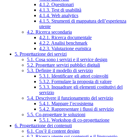
4.1.2. Questionari
4.1.3. Test di usabilità
4.1.4. Web analytics
4.1.5. Strumenti di mappatura dell’esperienza
utente
4.2. Ricerca secondaria
4.2.1. Ricerca documentale
4.2.2. Analisi benchmark
4.2.3. Valutazione euristica
5. Progettazione dei servizi
5.1. Cosa sono i servizi e il service design
5.2. Progettare servizi pubblici digitali
5.3. Definire il modello di servizio
5.3.1. Identificare gli attori coinvolti
5.3.2. Formulare la proposta di valore
5.3.3. Inquadrare gli elementi costitutivi del
servizio
5.4. Descrivere il funzionamento del servizio
5.4.1. Mappare l’ecosistema
5.4.2. Rappresentare i flussi di servizio
5.5. Co-progettare le soluzioni
5.5.1. Workshop di co-progettazione
6. Progettazione dei contenuti
6.1. Cos’è il content design
6.2. Ricerca utente sui contenuti e il linguaggio