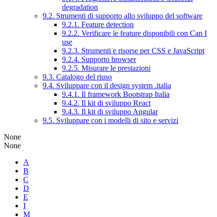
degradation
9.2. Strumenti di supporto allo sviluppo del software
9.2.1. Feature detection
9.2.2. Verificare le feature disponibili con Can I
use
9.2.3. Strumenti e risorse per CSS e JavaScript
9.2.4. Supporto browser
9.2.5. Misurare le prestazioni
9.3. Catalogo del riuso
9.4. Sviluppare con il design system .italia
9.4.1. Il framework Bootstrap Italia
9.4.2. Il kit di sviluppo React
9.4.3. Il kit di sviluppo Angular
9.5. Sviluppare con i modelli di sito e servizi
None
None
A
B
C
D
E
I
M