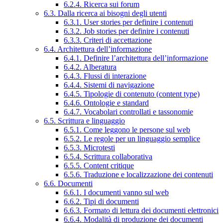
6.2.4. Ricerca sui forum
6.3. Dalla ricerca ai bisogni degli utenti
6.3.1. User stories per definire i contenuti
6.3.2. Job stories per definire i contenuti
6.3.3. Criteri di accettazione
6.4. Architettura dell’informazione
6.4.1. Definire l’architettura dell’informazione
6.4.2. Alberatura
6.4.3. Flussi di interazione
6.4.4. Sistemi di navigazione
6.4.5. Tipologie di contenuto (content type)
6.4.6. Ontologie e standard
6.4.7. Vocabolari controllati e tassonomie
6.5. Scrittura e linguaggio
6.5.1. Come leggono le persone sul web
6.5.2. Le regole per un linguaggio semplice
6.5.3. Microtesti
6.5.4. Scrittura collaborativa
6.5.5. Content critique
6.5.6. Traduzione e localizzazione dei contenuti
6.6. Documenti
6.6.1. I documenti vanno sul web
6.6.2. Tipi di documenti
6.6.3. Formato di lettura dei documenti elettronici
6.6.4. Modalità di produzione dei documenti