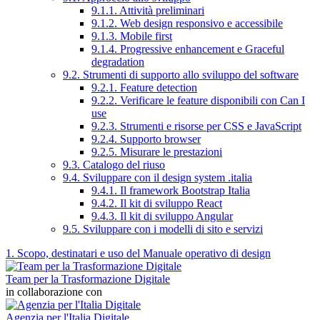
9.1.1. Attività preliminari
9.1.2. Web design responsivo e accessibile
9.1.3. Mobile first
9.1.4. Progressive enhancement e Graceful
degradation
9.2. Strumenti di supporto allo sviluppo del software
9.2.1. Feature detection
9.2.2. Verificare le feature disponibili con Can I
use
9.2.3. Strumenti e risorse per CSS e JavaScript
9.2.4. Supporto browser
9.2.5. Misurare le prestazioni
9.3. Catalogo del riuso
9.4. Sviluppare con il design system .italia
9.4.1. Il framework Bootstrap Italia
9.4.2. Il kit di sviluppo React
9.4.3. Il kit di sviluppo Angular
9.5. Sviluppare con i modelli di sito e servizi
1. Scopo, destinatari e uso del Manuale operativo di design
Team per la Trasformazione Digitale
in collaborazione con
Agenzia per l'Italia Digitale