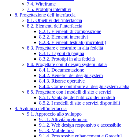
7.4. Wireframe
7.5. Prototipi interattivi
8. Progettazione dell’interfaccia
8.1. Obiettivi dell’interfaccia
8.2. Elementi dell’interfaccia
8.2.1. Elementi di composizione
8.2.2. Elementi interattivi
8.2.3. Elementi testuali (microtesti)
8.3. Progettare e costruire in alta fedeltà
8.3.1. Layout di pagina
8.3.2. Prototipi in alta fedeltà
8.4. Progettare con il design system .italia
8.4.1. Documentazione
8.4.2. Benefici del design system
8.4.3. Risorse operative
8.4.4. Come contribuire al design system .italia
8.5. Progettare con i modelli di sito e servizi
8.5.1. Vantaggi dell’utilizzo dei modelli
8.5.2. I modelli di sito e servizi disponibili
9. Sviluppo dell’interfaccia
9.1. Approccio allo sviluppo
9.1.1. Attività preliminari
9.1.2. Web design responsivo e accessibile
9.1.3. Mobile first
9.1.4. Progressive enhancement e Graceful