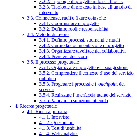
3.2.2. Tipologie di progetto in base al focus
3.2.3. Tipologie di progetto in base all’ambito di
intervento
3.3. Competenze, ruoli e figure coinvolte
3.3.1. Coordinatore di progetto
3.3.2. Definire ruoli e responsabilità
3.4. Metodo di lavoro
3.4.1. Definire processi, strumenti e rituali
3.4.2. Curare la documentazione di progetto
3.4.3. Organizzare tavoli tecnici collaborativi
3.4.4. Prendere decisioni
3.5. Il processo progettuale
3.5.1. Organizzare il progetto e la sua gestione
3.5.2. Comprendere il contesto d’uso del servizio
pubblico
3.5.3. Progettare i processi e i
touchpoint
del
servizio
3.5.4. Realizzare l’interfaccia utente del servizio
3.5.5. Validare la soluzione ottenuta
4. Ricerca progettuale
4.1. Ricerca primaria
4.1.1. Interviste
4.1.2. Questionari
4.1.3. Test di usabilità
4.1.4. Web analytics