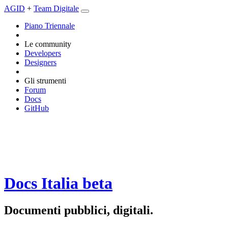
AGID
+
Team Digitale
Piano Triennale
Le community
Developers
Designers
Gli strumenti
Forum
Docs
GitHub
Docs Italia
beta
Documenti pubblici, digitali.