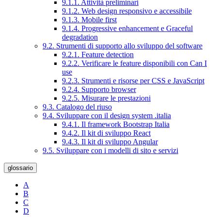
9.1.1. Attività preliminari
9.1.2. Web design responsivo e accessibile
9.1.3. Mobile first
9.1.4. Progressive enhancement e Graceful
degradation
9.2. Strumenti di supporto allo sviluppo del software
9.2.1. Feature detection
9.2.2. Verificare le feature disponibili con Can I
use
9.2.3. Strumenti e risorse per CSS e JavaScript
9.2.4. Supporto browser
9.2.5. Misurare le prestazioni
9.3. Catalogo del riuso
9.4. Sviluppare con il design system .italia
9.4.1. Il framework Bootstrap Italia
9.4.2. Il kit di sviluppo React
9.4.3. Il kit di sviluppo Angular
9.5. Sviluppare con i modelli di sito e servizi
glossario
A
B
C
D