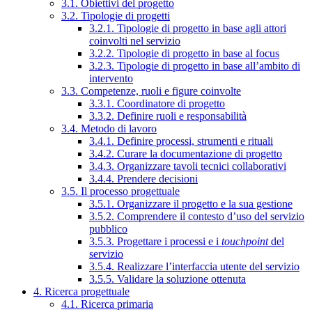
3.1. Obiettivi del progetto
3.2. Tipologie di progetti
3.2.1. Tipologie di progetto in base agli attori
coinvolti nel servizio
3.2.2. Tipologie di progetto in base al focus
3.2.3. Tipologie di progetto in base all’ambito di
intervento
3.3. Competenze, ruoli e figure coinvolte
3.3.1. Coordinatore di progetto
3.3.2. Definire ruoli e responsabilità
3.4. Metodo di lavoro
3.4.1. Definire processi, strumenti e rituali
3.4.2. Curare la documentazione di progetto
3.4.3. Organizzare tavoli tecnici collaborativi
3.4.4. Prendere decisioni
3.5. Il processo progettuale
3.5.1. Organizzare il progetto e la sua gestione
3.5.2. Comprendere il contesto d’uso del servizio
pubblico
3.5.3. Progettare i processi e i
touchpoint
del
servizio
3.5.4. Realizzare l’interfaccia utente del servizio
3.5.5. Validare la soluzione ottenuta
4. Ricerca progettuale
4.1. Ricerca primaria