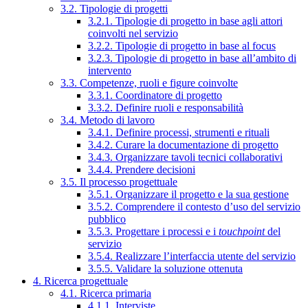
3.2. Tipologie di progetti
3.2.1. Tipologie di progetto in base agli attori
coinvolti nel servizio
3.2.2. Tipologie di progetto in base al focus
3.2.3. Tipologie di progetto in base all’ambito di
intervento
3.3. Competenze, ruoli e figure coinvolte
3.3.1. Coordinatore di progetto
3.3.2. Definire ruoli e responsabilità
3.4. Metodo di lavoro
3.4.1. Definire processi, strumenti e rituali
3.4.2. Curare la documentazione di progetto
3.4.3. Organizzare tavoli tecnici collaborativi
3.4.4. Prendere decisioni
3.5. Il processo progettuale
3.5.1. Organizzare il progetto e la sua gestione
3.5.2. Comprendere il contesto d’uso del servizio
pubblico
3.5.3. Progettare i processi e i
touchpoint
del
servizio
3.5.4. Realizzare l’interfaccia utente del servizio
3.5.5. Validare la soluzione ottenuta
4. Ricerca progettuale
4.1. Ricerca primaria
4.1.1. Interviste