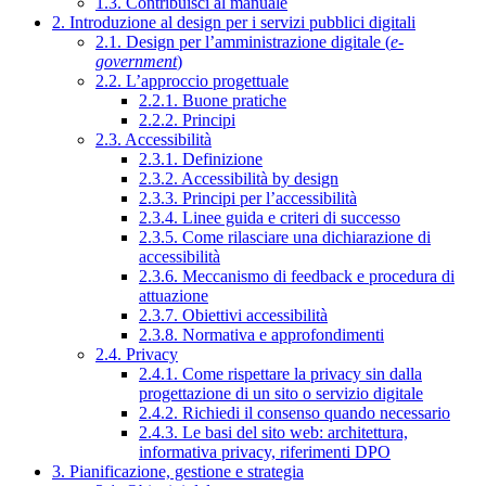
1.3. Contribuisci al manuale
2. Introduzione al design per i servizi pubblici digitali
2.1. Design per l’amministrazione digitale (
e-
government
)
2.2. L’approccio progettuale
2.2.1. Buone pratiche
2.2.2. Principi
2.3. Accessibilità
2.3.1. Definizione
2.3.2. Accessibilità by design
2.3.3. Principi per l’accessibilità
2.3.4. Linee guida e criteri di successo
2.3.5. Come rilasciare una dichiarazione di
accessibilità
2.3.6. Meccanismo di feedback e procedura di
attuazione
2.3.7. Obiettivi accessibilità
2.3.8. Normativa e approfondimenti
2.4. Privacy
2.4.1. Come rispettare la privacy sin dalla
progettazione di un sito o servizio digitale
2.4.2. Richiedi il consenso quando necessario
2.4.3. Le basi del sito web: architettura,
informativa privacy, riferimenti DPO
3. Pianificazione, gestione e strategia