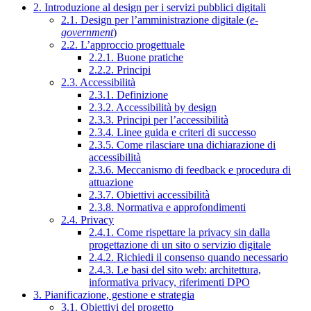
2. Introduzione al design per i servizi pubblici digitali
2.1. Design per l’amministrazione digitale (
e-
government
)
2.2. L’approccio progettuale
2.2.1. Buone pratiche
2.2.2. Principi
2.3. Accessibilità
2.3.1. Definizione
2.3.2. Accessibilità by design
2.3.3. Principi per l’accessibilità
2.3.4. Linee guida e criteri di successo
2.3.5. Come rilasciare una dichiarazione di
accessibilità
2.3.6. Meccanismo di feedback e procedura di
attuazione
2.3.7. Obiettivi accessibilità
2.3.8. Normativa e approfondimenti
2.4. Privacy
2.4.1. Come rispettare la privacy sin dalla
progettazione di un sito o servizio digitale
2.4.2. Richiedi il consenso quando necessario
2.4.3. Le basi del sito web: architettura,
informativa privacy, riferimenti DPO
3. Pianificazione, gestione e strategia
3.1. Obiettivi del progetto