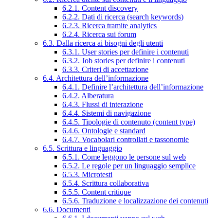
6.2.1. Content discovery
6.2.2. Dati di ricerca (search keywords)
6.2.3. Ricerca tramite analytics
6.2.4. Ricerca sui forum
6.3. Dalla ricerca ai bisogni degli utenti
6.3.1. User stories per definire i contenuti
6.3.2. Job stories per definire i contenuti
6.3.3. Criteri di accettazione
6.4. Architettura dell’informazione
6.4.1. Definire l’architettura dell’informazione
6.4.2. Alberatura
6.4.3. Flussi di interazione
6.4.4. Sistemi di navigazione
6.4.5. Tipologie di contenuto (content type)
6.4.6. Ontologie e standard
6.4.7. Vocabolari controllati e tassonomie
6.5. Scrittura e linguaggio
6.5.1. Come leggono le persone sul web
6.5.2. Le regole per un linguaggio semplice
6.5.3. Microtesti
6.5.4. Scrittura collaborativa
6.5.5. Content critique
6.5.6. Traduzione e localizzazione dei contenuti
6.6. Documenti