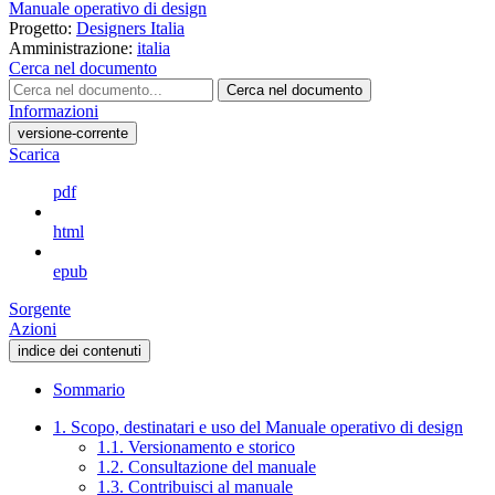
Manuale operativo di design
Progetto:
Designers Italia
Amministrazione:
italia
Cerca nel documento
Cerca nel documento
Informazioni
versione-corrente
Scarica
pdf
html
epub
Sorgente
Azioni
indice dei contenuti
Sommario
1. Scopo, destinatari e uso del Manuale operativo di design
1.1. Versionamento e storico
1.2. Consultazione del manuale
1.3. Contribuisci al manuale