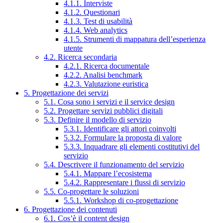
4.1.1. Interviste
4.1.2. Questionari
4.1.3. Test di usabilità
4.1.4. Web analytics
4.1.5. Strumenti di mappatura dell’esperienza
utente
4.2. Ricerca secondaria
4.2.1. Ricerca documentale
4.2.2. Analisi benchmark
4.2.3. Valutazione euristica
5. Progettazione dei servizi
5.1. Cosa sono i servizi e il service design
5.2. Progettare servizi pubblici digitali
5.3. Definire il modello di servizio
5.3.1. Identificare gli attori coinvolti
5.3.2. Formulare la proposta di valore
5.3.3. Inquadrare gli elementi costitutivi del
servizio
5.4. Descrivere il funzionamento del servizio
5.4.1. Mappare l’ecosistema
5.4.2. Rappresentare i flussi di servizio
5.5. Co-progettare le soluzioni
5.5.1. Workshop di co-progettazione
6. Progettazione dei contenuti
6.1. Cos’è il content design