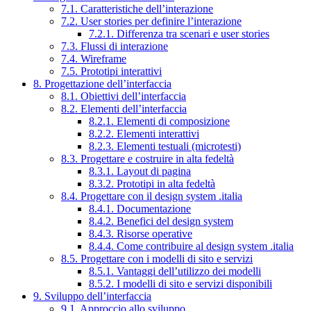
7.1. Caratteristiche dell’interazione
7.2. User stories per definire l’interazione
7.2.1. Differenza tra scenari e user stories
7.3. Flussi di interazione
7.4. Wireframe
7.5. Prototipi interattivi
8. Progettazione dell’interfaccia
8.1. Obiettivi dell’interfaccia
8.2. Elementi dell’interfaccia
8.2.1. Elementi di composizione
8.2.2. Elementi interattivi
8.2.3. Elementi testuali (microtesti)
8.3. Progettare e costruire in alta fedeltà
8.3.1. Layout di pagina
8.3.2. Prototipi in alta fedeltà
8.4. Progettare con il design system .italia
8.4.1. Documentazione
8.4.2. Benefici del design system
8.4.3. Risorse operative
8.4.4. Come contribuire al design system .italia
8.5. Progettare con i modelli di sito e servizi
8.5.1. Vantaggi dell’utilizzo dei modelli
8.5.2. I modelli di sito e servizi disponibili
9. Sviluppo dell’interfaccia
9.1. Approccio allo sviluppo