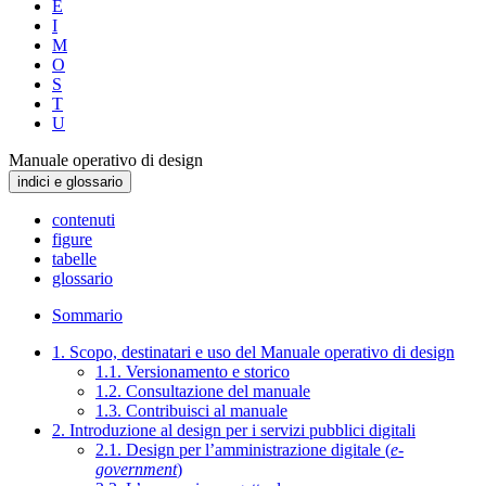
E
I
M
O
S
T
U
Manuale operativo di design
indici e glossario
contenuti
figure
tabelle
glossario
Sommario
1. Scopo, destinatari e uso del Manuale operativo di design
1.1. Versionamento e storico
1.2. Consultazione del manuale
1.3. Contribuisci al manuale
2. Introduzione al design per i servizi pubblici digitali
2.1. Design per l’amministrazione digitale (
e-
government
)