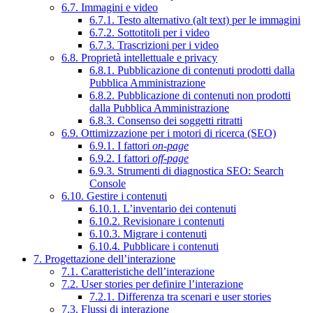
6.7. Immagini e video
6.7.1. Testo alternativo (alt text) per le immagini
6.7.2. Sottotitoli per i video
6.7.3. Trascrizioni per i video
6.8. Proprietà intellettuale e privacy
6.8.1. Pubblicazione di contenuti prodotti dalla
Pubblica Amministrazione
6.8.2. Pubblicazione di contenuti non prodotti
dalla Pubblica Amministrazione
6.8.3. Consenso dei soggetti ritratti
6.9. Ottimizzazione per i motori di ricerca (SEO)
6.9.1. I fattori
on-page
6.9.2. I fattori
off-page
6.9.3. Strumenti di diagnostica SEO: Search
Console
6.10. Gestire i contenuti
6.10.1. L’inventario dei contenuti
6.10.2. Revisionare i contenuti
6.10.3. Migrare i contenuti
6.10.4. Pubblicare i contenuti
7. Progettazione dell’interazione
7.1. Caratteristiche dell’interazione
7.2. User stories per definire l’interazione
7.2.1. Differenza tra scenari e user stories
7.3. Flussi di interazione