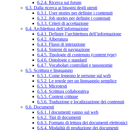
6.2.4. Ricerca sui forum
6.3. Dalla ricerca ai bisogni degli utenti
6.3.1. User stories per definire i contenuti
6.3.2. Job stories per definire i contenuti
6.3.3. Criteri di accettazione
6.4. Architettura dell’informazione
6.4.1. Definire l’architettura dell’informazione
6.4.2. Alberatura
6.4.3. Flussi di interazione
6.4.4. Sistemi di navigazione
6.4.5. Tipologie di contenuto (content type)
6.4.6. Ontologie e standard
6.4.7. Vocabolari controllati e tassonomie
6.5. Scrittura e linguaggio
6.5.1. Come leggono le persone sul web
6.5.2. Le regole per un linguaggio semplice
6.5.3. Microtesti
6.5.4. Scrittura collaborativa
6.5.5. Content critique
6.5.6. Traduzione e localizzazione dei contenuti
6.6. Documenti
6.6.1. I documenti vanno sul web
6.6.2. Tipi di documenti
6.6.3. Formato di lettura dei documenti elettronici
6.6.4. Modalità di produzione dei documenti