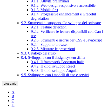
9.1.1. Attività preliminari
9.1.2. Web design responsivo e accessibile
9.1.3. Mobile first
9.1.4. Progressive enhancement e Graceful
degradation
9.2. Strumenti di supporto allo sviluppo del software
9.2.1. Feature detection
9.2.2. Verificare le feature disponibili con Can I
use
9.2.3. Strumenti e risorse per CSS e JavaScript
9.2.4. Supporto browser
9.2.5. Misurare le prestazioni
9.3. Catalogo del riuso
9.4. Sviluppare con il design system .italia
9.4.1. Il framework Bootstrap Italia
9.4.2. Il kit di sviluppo React
9.4.3. Il kit di sviluppo Angular
9.5. Sviluppare con i modelli di sito e servizi
glossario
A
B
C
D