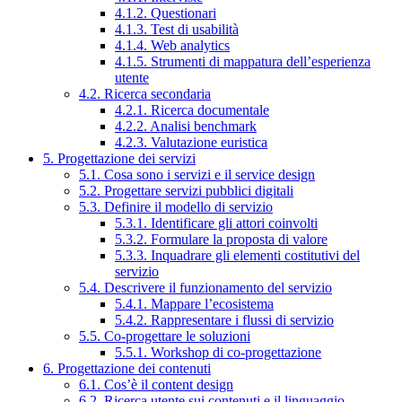
4.1.2. Questionari
4.1.3. Test di usabilità
4.1.4. Web analytics
4.1.5. Strumenti di mappatura dell’esperienza
utente
4.2. Ricerca secondaria
4.2.1. Ricerca documentale
4.2.2. Analisi benchmark
4.2.3. Valutazione euristica
5. Progettazione dei servizi
5.1. Cosa sono i servizi e il service design
5.2. Progettare servizi pubblici digitali
5.3. Definire il modello di servizio
5.3.1. Identificare gli attori coinvolti
5.3.2. Formulare la proposta di valore
5.3.3. Inquadrare gli elementi costitutivi del
servizio
5.4. Descrivere il funzionamento del servizio
5.4.1. Mappare l’ecosistema
5.4.2. Rappresentare i flussi di servizio
5.5. Co-progettare le soluzioni
5.5.1. Workshop di co-progettazione
6. Progettazione dei contenuti
6.1. Cos’è il content design
6.2. Ricerca utente sui contenuti e il linguaggio