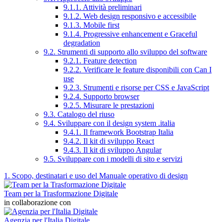
9.1.1. Attività preliminari
9.1.2. Web design responsivo e accessibile
9.1.3. Mobile first
9.1.4. Progressive enhancement e Graceful
degradation
9.2. Strumenti di supporto allo sviluppo del software
9.2.1. Feature detection
9.2.2. Verificare le feature disponibili con Can I
use
9.2.3. Strumenti e risorse per CSS e JavaScript
9.2.4. Supporto browser
9.2.5. Misurare le prestazioni
9.3. Catalogo del riuso
9.4. Sviluppare con il design system .italia
9.4.1. Il framework Bootstrap Italia
9.4.2. Il kit di sviluppo React
9.4.3. Il kit di sviluppo Angular
9.5. Sviluppare con i modelli di sito e servizi
1. Scopo, destinatari e uso del Manuale operativo di design
Team per la Trasformazione Digitale
in collaborazione con
Agenzia per l'Italia Digitale