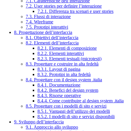
7.1. Caratteristiche dell’interazione
7.2. User stories per definire l’interazione
7.2.1. Differenza tra scenari e user stories
7.3. Flussi di interazione
7.4. Wireframe
7.5. Prototipi interattivi
8. Progettazione dell’interfaccia
8.1. Obiettivi dell’interfaccia
8.2. Elementi dell’interfaccia
8.2.1. Elementi di composizione
8.2.2. Elementi interattivi
8.2.3. Elementi testuali (microtesti)
8.3. Progettare e costruire in alta fedeltà
8.3.1. Layout di pagina
8.3.2. Prototipi in alta fedeltà
8.4. Progettare con il design system .italia
8.4.1. Documentazione
8.4.2. Benefici del design system
8.4.3. Risorse operative
8.4.4. Come contribuire al design system .italia
8.5. Progettare con i modelli di sito e servizi
8.5.1. Vantaggi dell’utilizzo dei modelli
8.5.2. I modelli di sito e servizi disponibili
9. Sviluppo dell’interfaccia
9.1. Approccio allo sviluppo