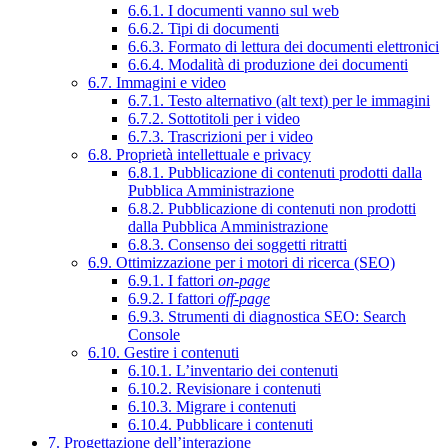
6.6.1. I documenti vanno sul web
6.6.2. Tipi di documenti
6.6.3. Formato di lettura dei documenti elettronici
6.6.4. Modalità di produzione dei documenti
6.7. Immagini e video
6.7.1. Testo alternativo (alt text) per le immagini
6.7.2. Sottotitoli per i video
6.7.3. Trascrizioni per i video
6.8. Proprietà intellettuale e privacy
6.8.1. Pubblicazione di contenuti prodotti dalla
Pubblica Amministrazione
6.8.2. Pubblicazione di contenuti non prodotti
dalla Pubblica Amministrazione
6.8.3. Consenso dei soggetti ritratti
6.9. Ottimizzazione per i motori di ricerca (SEO)
6.9.1. I fattori
on-page
6.9.2. I fattori
off-page
6.9.3. Strumenti di diagnostica SEO: Search
Console
6.10. Gestire i contenuti
6.10.1. L’inventario dei contenuti
6.10.2. Revisionare i contenuti
6.10.3. Migrare i contenuti
6.10.4. Pubblicare i contenuti
7. Progettazione dell’interazione