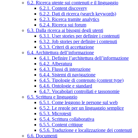
6.2. Ricerca utente sui contenuti e il linguaggio
6.2.1. Content discovery
6.2.2. Dati di ricerca (search keywords)
6.2.3. Ricerca tramite analytics
6.2.4. Ricerca sui forum
6.3. Dalla ricerca ai bisogni degli utenti
6.3.1. User stories per definire i contenuti
6.3.2. Job stories per definire i contenuti
6.3.3. Criteri di accettazione
6.4. Architettura dell’informazione
6.4.1. Definire l’architettura dell’informazione
6.4.2. Alberatura
6.4.3. Flussi di interazione
6.4.4. Sistemi di navigazione
6.4.5. Tipologie di contenuto (content type)
6.4.6. Ontologie e standard
6.4.7. Vocabolari controllati e tassonomie
6.5. Scrittura e linguaggio
6.5.1. Come leggono le persone sul web
6.5.2. Le regole per un linguaggio semplice
6.5.3. Microtesti
6.5.4. Scrittura collaborativa
6.5.5. Content critique
6.5.6. Traduzione e localizzazione dei contenuti
6.6. Documenti