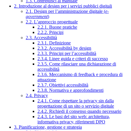
1.3. Contribuisci al manuale
2. Introduzione al design per i servizi pubblici digitali
2.1. Design per l’amministrazione digitale (
e-
government
)
2.2. L’approccio progettuale
2.2.1. Buone pratiche
2.2.2. Principi
2.3. Accessibilità
2.3.1. Definizione
2.3.2. Accessibilità by design
2.3.3. Principi per l’accessibilità
2.3.4. Linee guida e criteri di successo
2.3.5. Come rilasciare una dichiarazione di
accessibilità
2.3.6. Meccanismo di feedback e procedura di
attuazione
2.3.7. Obiettivi accessibilità
2.3.8. Normativa e approfondimenti
2.4. Privacy
2.4.1. Come rispettare la privacy sin dalla
progettazione di un sito o servizio digitale
2.4.2. Richiedi il consenso quando necessario
2.4.3. Le basi del sito web: architettura,
informativa privacy, riferimenti DPO
3. Pianificazione, gestione e strategia