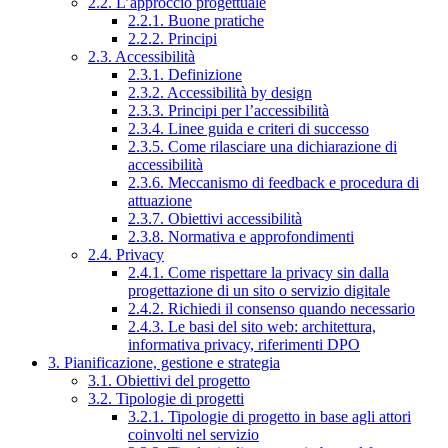
2.2. L’approccio progettuale
2.2.1. Buone pratiche
2.2.2. Principi
2.3. Accessibilità
2.3.1. Definizione
2.3.2. Accessibilità by design
2.3.3. Principi per l’accessibilità
2.3.4. Linee guida e criteri di successo
2.3.5. Come rilasciare una dichiarazione di
accessibilità
2.3.6. Meccanismo di feedback e procedura di
attuazione
2.3.7. Obiettivi accessibilità
2.3.8. Normativa e approfondimenti
2.4. Privacy
2.4.1. Come rispettare la privacy sin dalla
progettazione di un sito o servizio digitale
2.4.2. Richiedi il consenso quando necessario
2.4.3. Le basi del sito web: architettura,
informativa privacy, riferimenti DPO
3. Pianificazione, gestione e strategia
3.1. Obiettivi del progetto
3.2. Tipologie di progetti
3.2.1. Tipologie di progetto in base agli attori
coinvolti nel servizio