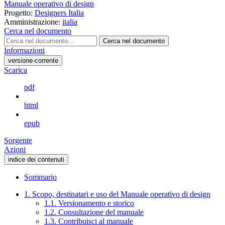
Manuale operativo di design
Progetto:
Designers Italia
Amministrazione:
italia
Cerca nel documento
Cerca nel documento
Informazioni
versione-corrente
Scarica
pdf
html
epub
Sorgente
Azioni
indice dei contenuti
Sommario
1. Scopo, destinatari e uso del Manuale operativo di design
1.1. Versionamento e storico
1.2. Consultazione del manuale
1.3. Contribuisci al manuale