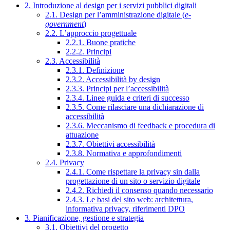
2. Introduzione al design per i servizi pubblici digitali
2.1. Design per l’amministrazione digitale (
e-
government
)
2.2. L’approccio progettuale
2.2.1. Buone pratiche
2.2.2. Principi
2.3. Accessibilità
2.3.1. Definizione
2.3.2. Accessibilità by design
2.3.3. Principi per l’accessibilità
2.3.4. Linee guida e criteri di successo
2.3.5. Come rilasciare una dichiarazione di
accessibilità
2.3.6. Meccanismo di feedback e procedura di
attuazione
2.3.7. Obiettivi accessibilità
2.3.8. Normativa e approfondimenti
2.4. Privacy
2.4.1. Come rispettare la privacy sin dalla
progettazione di un sito o servizio digitale
2.4.2. Richiedi il consenso quando necessario
2.4.3. Le basi del sito web: architettura,
informativa privacy, riferimenti DPO
3. Pianificazione, gestione e strategia
3.1. Obiettivi del progetto