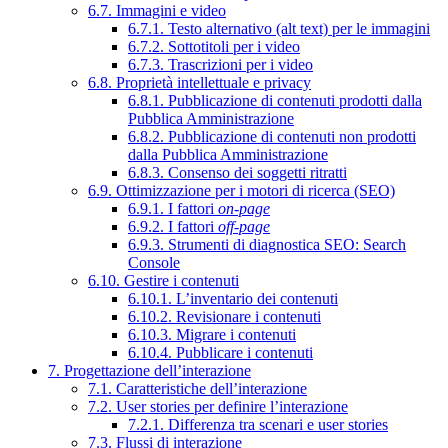
6.7. Immagini e video
6.7.1. Testo alternativo (alt text) per le immagini
6.7.2. Sottotitoli per i video
6.7.3. Trascrizioni per i video
6.8. Proprietà intellettuale e privacy
6.8.1. Pubblicazione di contenuti prodotti dalla
Pubblica Amministrazione
6.8.2. Pubblicazione di contenuti non prodotti
dalla Pubblica Amministrazione
6.8.3. Consenso dei soggetti ritratti
6.9. Ottimizzazione per i motori di ricerca (SEO)
6.9.1. I fattori
on-page
6.9.2. I fattori
off-page
6.9.3. Strumenti di diagnostica SEO: Search
Console
6.10. Gestire i contenuti
6.10.1. L’inventario dei contenuti
6.10.2. Revisionare i contenuti
6.10.3. Migrare i contenuti
6.10.4. Pubblicare i contenuti
7. Progettazione dell’interazione
7.1. Caratteristiche dell’interazione
7.2. User stories per definire l’interazione
7.2.1. Differenza tra scenari e user stories
7.3. Flussi di interazione