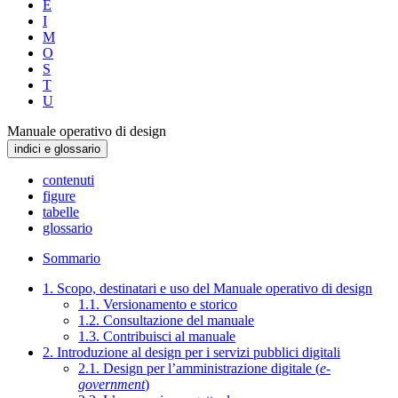
E
I
M
O
S
T
U
Manuale operativo di design
indici e glossario
contenuti
figure
tabelle
glossario
Sommario
1. Scopo, destinatari e uso del Manuale operativo di design
1.1. Versionamento e storico
1.2. Consultazione del manuale
1.3. Contribuisci al manuale
2. Introduzione al design per i servizi pubblici digitali
2.1. Design per l’amministrazione digitale (
e-
government
)