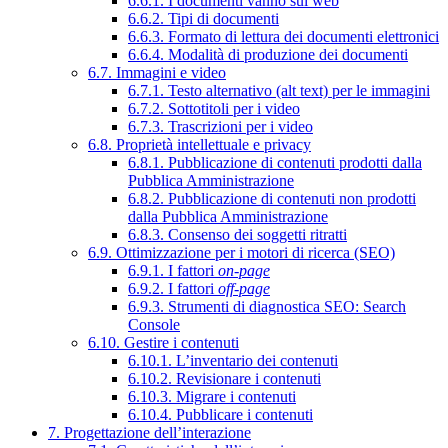
6.6.1. I documenti vanno sul web
6.6.2. Tipi di documenti
6.6.3. Formato di lettura dei documenti elettronici
6.6.4. Modalità di produzione dei documenti
6.7. Immagini e video
6.7.1. Testo alternativo (alt text) per le immagini
6.7.2. Sottotitoli per i video
6.7.3. Trascrizioni per i video
6.8. Proprietà intellettuale e privacy
6.8.1. Pubblicazione di contenuti prodotti dalla
Pubblica Amministrazione
6.8.2. Pubblicazione di contenuti non prodotti
dalla Pubblica Amministrazione
6.8.3. Consenso dei soggetti ritratti
6.9. Ottimizzazione per i motori di ricerca (SEO)
6.9.1. I fattori
on-page
6.9.2. I fattori
off-page
6.9.3. Strumenti di diagnostica SEO: Search
Console
6.10. Gestire i contenuti
6.10.1. L’inventario dei contenuti
6.10.2. Revisionare i contenuti
6.10.3. Migrare i contenuti
6.10.4. Pubblicare i contenuti
7. Progettazione dell’interazione