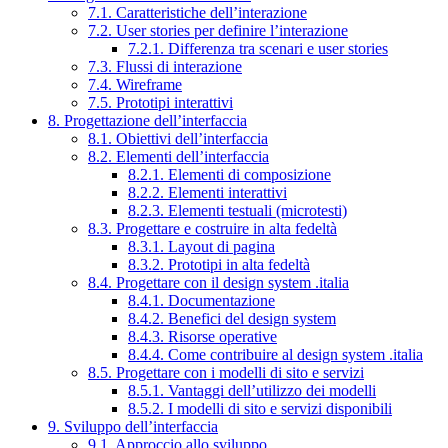
7.1. Caratteristiche dell’interazione
7.2. User stories per definire l’interazione
7.2.1. Differenza tra scenari e user stories
7.3. Flussi di interazione
7.4. Wireframe
7.5. Prototipi interattivi
8. Progettazione dell’interfaccia
8.1. Obiettivi dell’interfaccia
8.2. Elementi dell’interfaccia
8.2.1. Elementi di composizione
8.2.2. Elementi interattivi
8.2.3. Elementi testuali (microtesti)
8.3. Progettare e costruire in alta fedeltà
8.3.1. Layout di pagina
8.3.2. Prototipi in alta fedeltà
8.4. Progettare con il design system .italia
8.4.1. Documentazione
8.4.2. Benefici del design system
8.4.3. Risorse operative
8.4.4. Come contribuire al design system .italia
8.5. Progettare con i modelli di sito e servizi
8.5.1. Vantaggi dell’utilizzo dei modelli
8.5.2. I modelli di sito e servizi disponibili
9. Sviluppo dell’interfaccia
9.1. Approccio allo sviluppo