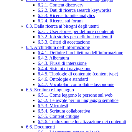
6.2.1. Content discovery
6.2.2. Dati di ricerca (search keywords)
6.2.3. Ricerca tramite analytics
6.2.4. Ricerca sui forum
6.3. Dalla ricerca ai bisogni degli utenti
6.3.1. User stories per definire i contenuti
6.3.2. Job stories per definire i contenuti
6.3.3. Criteri di accettazione
6.4. Architettura dell’informazione
6.4.1. Definire l’architettura dell’informazione
6.4.2. Alberatura
6.4.3. Flussi di interazione
6.4.4. Sistemi di navigazione
6.4.5. Tipologie di contenuto (content type)
6.4.6. Ontologie e standard
6.4.7. Vocabolari controllati e tassonomie
6.5. Scrittura e linguaggio
6.5.1. Come leggono le persone sul web
6.5.2. Le regole per un linguaggio semplice
6.5.3. Microtesti
6.5.4. Scrittura collaborativa
6.5.5. Content critique
6.5.6. Traduzione e localizzazione dei contenuti
6.6. Documenti