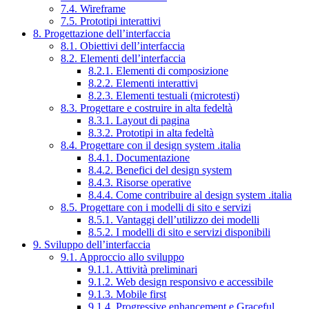
7.4. Wireframe
7.5. Prototipi interattivi
8. Progettazione dell’interfaccia
8.1. Obiettivi dell’interfaccia
8.2. Elementi dell’interfaccia
8.2.1. Elementi di composizione
8.2.2. Elementi interattivi
8.2.3. Elementi testuali (microtesti)
8.3. Progettare e costruire in alta fedeltà
8.3.1. Layout di pagina
8.3.2. Prototipi in alta fedeltà
8.4. Progettare con il design system .italia
8.4.1. Documentazione
8.4.2. Benefici del design system
8.4.3. Risorse operative
8.4.4. Come contribuire al design system .italia
8.5. Progettare con i modelli di sito e servizi
8.5.1. Vantaggi dell’utilizzo dei modelli
8.5.2. I modelli di sito e servizi disponibili
9. Sviluppo dell’interfaccia
9.1. Approccio allo sviluppo
9.1.1. Attività preliminari
9.1.2. Web design responsivo e accessibile
9.1.3. Mobile first
9.1.4. Progressive enhancement e Graceful