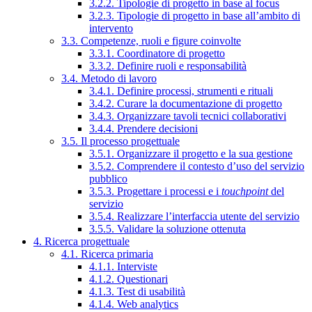
3.2.2. Tipologie di progetto in base al focus
3.2.3. Tipologie di progetto in base all’ambito di
intervento
3.3. Competenze, ruoli e figure coinvolte
3.3.1. Coordinatore di progetto
3.3.2. Definire ruoli e responsabilità
3.4. Metodo di lavoro
3.4.1. Definire processi, strumenti e rituali
3.4.2. Curare la documentazione di progetto
3.4.3. Organizzare tavoli tecnici collaborativi
3.4.4. Prendere decisioni
3.5. Il processo progettuale
3.5.1. Organizzare il progetto e la sua gestione
3.5.2. Comprendere il contesto d’uso del servizio
pubblico
3.5.3. Progettare i processi e i
touchpoint
del
servizio
3.5.4. Realizzare l’interfaccia utente del servizio
3.5.5. Validare la soluzione ottenuta
4. Ricerca progettuale
4.1. Ricerca primaria
4.1.1. Interviste
4.1.2. Questionari
4.1.3. Test di usabilità
4.1.4. Web analytics