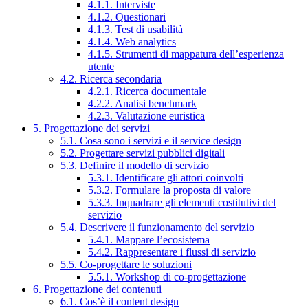
4.1.1. Interviste
4.1.2. Questionari
4.1.3. Test di usabilità
4.1.4. Web analytics
4.1.5. Strumenti di mappatura dell’esperienza
utente
4.2. Ricerca secondaria
4.2.1. Ricerca documentale
4.2.2. Analisi benchmark
4.2.3. Valutazione euristica
5. Progettazione dei servizi
5.1. Cosa sono i servizi e il service design
5.2. Progettare servizi pubblici digitali
5.3. Definire il modello di servizio
5.3.1. Identificare gli attori coinvolti
5.3.2. Formulare la proposta di valore
5.3.3. Inquadrare gli elementi costitutivi del
servizio
5.4. Descrivere il funzionamento del servizio
5.4.1. Mappare l’ecosistema
5.4.2. Rappresentare i flussi di servizio
5.5. Co-progettare le soluzioni
5.5.1. Workshop di co-progettazione
6. Progettazione dei contenuti
6.1. Cos’è il content design