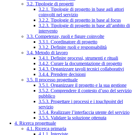
3.2. Tipologie di progetti
3.2.1. Tipologie di progetto in base agli attori
coinvolti nel servizio
3.2.2. Tipologie di progetto in base al focus
3.2.3. Tipologie di progetto in base all’ambito di
intervento
3.3. Competenze, ruoli e figure coinvolte
3.3.1. Coordinatore di progetto
3.3.2. Definire ruoli e responsabilità
3.4. Metodo di lavoro
3.4.1. Definire processi, strumenti e rituali
3.4.2. Curare la documentazione di progetto
3.4.3. Organizzare tavoli tecnici collaborativi
3.4.4. Prendere decisioni
3.5. Il processo progettuale
3.5.1. Organizzare il progetto e la sua gestione
3.5.2. Comprendere il contesto d’uso del servizio
pubblico
3.5.3. Progettare i processi e i
touchpoint
del
servizio
3.5.4. Realizzare l’interfaccia utente del servizio
3.5.5. Validare la soluzione ottenuta
4. Ricerca progettuale
4.1. Ricerca primaria
4.1.1. Interviste