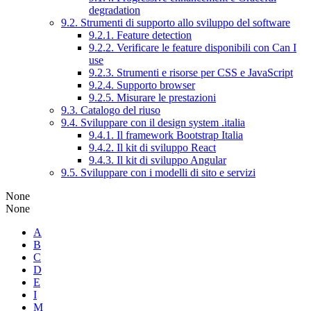
degradation
9.2. Strumenti di supporto allo sviluppo del software
9.2.1. Feature detection
9.2.2. Verificare le feature disponibili con Can I
use
9.2.3. Strumenti e risorse per CSS e JavaScript
9.2.4. Supporto browser
9.2.5. Misurare le prestazioni
9.3. Catalogo del riuso
9.4. Sviluppare con il design system .italia
9.4.1. Il framework Bootstrap Italia
9.4.2. Il kit di sviluppo React
9.4.3. Il kit di sviluppo Angular
9.5. Sviluppare con i modelli di sito e servizi
None
None
A
B
C
D
E
I
M