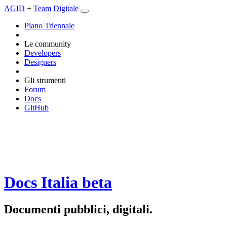
AGID
+
Team Digitale
Piano Triennale
Le community
Developers
Designers
Gli strumenti
Forum
Docs
GitHub
Docs Italia
beta
Documenti pubblici, digitali.