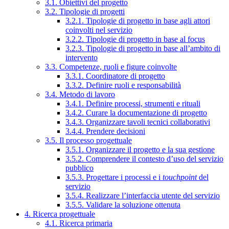
3.1. Obiettivi del progetto
3.2. Tipologie di progetti
3.2.1. Tipologie di progetto in base agli attori
coinvolti nel servizio
3.2.2. Tipologie di progetto in base al focus
3.2.3. Tipologie di progetto in base all’ambito di
intervento
3.3. Competenze, ruoli e figure coinvolte
3.3.1. Coordinatore di progetto
3.3.2. Definire ruoli e responsabilità
3.4. Metodo di lavoro
3.4.1. Definire processi, strumenti e rituali
3.4.2. Curare la documentazione di progetto
3.4.3. Organizzare tavoli tecnici collaborativi
3.4.4. Prendere decisioni
3.5. Il processo progettuale
3.5.1. Organizzare il progetto e la sua gestione
3.5.2. Comprendere il contesto d’uso del servizio
pubblico
3.5.3. Progettare i processi e i
touchpoint
del
servizio
3.5.4. Realizzare l’interfaccia utente del servizio
3.5.5. Validare la soluzione ottenuta
4. Ricerca progettuale
4.1. Ricerca primaria