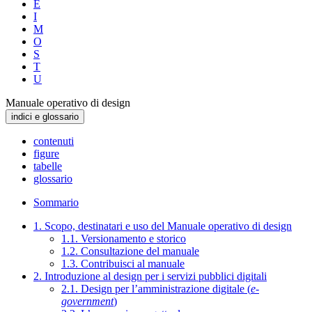
E
I
M
O
S
T
U
Manuale operativo di design
indici e glossario
contenuti
figure
tabelle
glossario
Sommario
1. Scopo, destinatari e uso del Manuale operativo di design
1.1. Versionamento e storico
1.2. Consultazione del manuale
1.3. Contribuisci al manuale
2. Introduzione al design per i servizi pubblici digitali
2.1. Design per l’amministrazione digitale (
e-
government
)