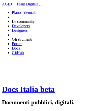
AGID
+
Team Digitale
Piano Triennale
Le community
Developers
Designers
Gli strumenti
Forum
Docs
GitHub
Docs Italia
beta
Documenti pubblici, digitali.