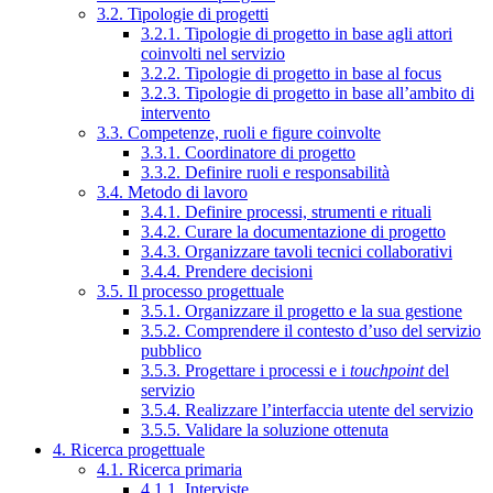
3.2. Tipologie di progetti
3.2.1. Tipologie di progetto in base agli attori
coinvolti nel servizio
3.2.2. Tipologie di progetto in base al focus
3.2.3. Tipologie di progetto in base all’ambito di
intervento
3.3. Competenze, ruoli e figure coinvolte
3.3.1. Coordinatore di progetto
3.3.2. Definire ruoli e responsabilità
3.4. Metodo di lavoro
3.4.1. Definire processi, strumenti e rituali
3.4.2. Curare la documentazione di progetto
3.4.3. Organizzare tavoli tecnici collaborativi
3.4.4. Prendere decisioni
3.5. Il processo progettuale
3.5.1. Organizzare il progetto e la sua gestione
3.5.2. Comprendere il contesto d’uso del servizio
pubblico
3.5.3. Progettare i processi e i
touchpoint
del
servizio
3.5.4. Realizzare l’interfaccia utente del servizio
3.5.5. Validare la soluzione ottenuta
4. Ricerca progettuale
4.1. Ricerca primaria
4.1.1. Interviste