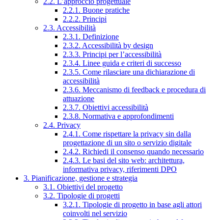
2.2. L’approccio progettuale
2.2.1. Buone pratiche
2.2.2. Principi
2.3. Accessibilità
2.3.1. Definizione
2.3.2. Accessibilità by design
2.3.3. Principi per l’accessibilità
2.3.4. Linee guida e criteri di successo
2.3.5. Come rilasciare una dichiarazione di
accessibilità
2.3.6. Meccanismo di feedback e procedura di
attuazione
2.3.7. Obiettivi accessibilità
2.3.8. Normativa e approfondimenti
2.4. Privacy
2.4.1. Come rispettare la privacy sin dalla
progettazione di un sito o servizio digitale
2.4.2. Richiedi il consenso quando necessario
2.4.3. Le basi del sito web: architettura,
informativa privacy, riferimenti DPO
3. Pianificazione, gestione e strategia
3.1. Obiettivi del progetto
3.2. Tipologie di progetti
3.2.1. Tipologie di progetto in base agli attori
coinvolti nel servizio