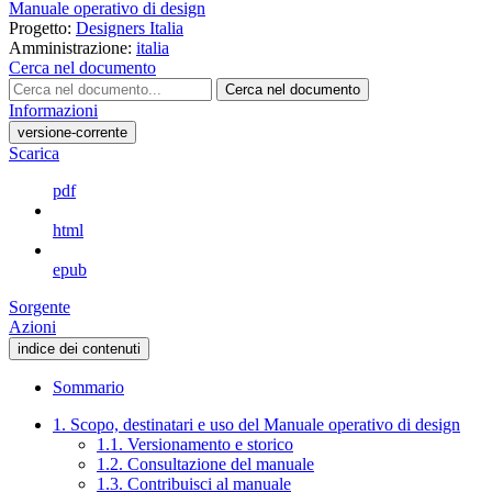
Manuale operativo di design
Progetto:
Designers Italia
Amministrazione:
italia
Cerca nel documento
Cerca nel documento
Informazioni
versione-corrente
Scarica
pdf
html
epub
Sorgente
Azioni
indice dei contenuti
Sommario
1. Scopo, destinatari e uso del Manuale operativo di design
1.1. Versionamento e storico
1.2. Consultazione del manuale
1.3. Contribuisci al manuale