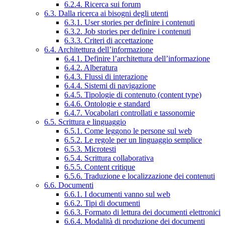
6.2.4. Ricerca sui forum
6.3. Dalla ricerca ai bisogni degli utenti
6.3.1. User stories per definire i contenuti
6.3.2. Job stories per definire i contenuti
6.3.3. Criteri di accettazione
6.4. Architettura dell’informazione
6.4.1. Definire l’architettura dell’informazione
6.4.2. Alberatura
6.4.3. Flussi di interazione
6.4.4. Sistemi di navigazione
6.4.5. Tipologie di contenuto (content type)
6.4.6. Ontologie e standard
6.4.7. Vocabolari controllati e tassonomie
6.5. Scrittura e linguaggio
6.5.1. Come leggono le persone sul web
6.5.2. Le regole per un linguaggio semplice
6.5.3. Microtesti
6.5.4. Scrittura collaborativa
6.5.5. Content critique
6.5.6. Traduzione e localizzazione dei contenuti
6.6. Documenti
6.6.1. I documenti vanno sul web
6.6.2. Tipi di documenti
6.6.3. Formato di lettura dei documenti elettronici
6.6.4. Modalità di produzione dei documenti