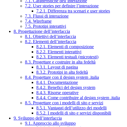
7.1. Caratteristiche dell’interazione
7.2. User stories per definire l’interazione
7.2.1. Differenza tra scenari e user stories
7.3. Flussi di interazione
7.4. Wireframe
7.5. Prototipi interattivi
8. Progettazione dell’interfaccia
8.1. Obiettivi dell’interfaccia
8.2. Elementi dell’interfaccia
8.2.1. Elementi di composizione
8.2.2. Elementi interattivi
8.2.3. Elementi testuali (microtesti)
8.3. Progettare e costruire in alta fedeltà
8.3.1. Layout di pagina
8.3.2. Prototipi in alta fedeltà
8.4. Progettare con il design system .italia
8.4.1. Documentazione
8.4.2. Benefici del design system
8.4.3. Risorse operative
8.4.4. Come contribuire al design system .italia
8.5. Progettare con i modelli di sito e servizi
8.5.1. Vantaggi dell’utilizzo dei modelli
8.5.2. I modelli di sito e servizi disponibili
9. Sviluppo dell’interfaccia
9.1. Approccio allo sviluppo