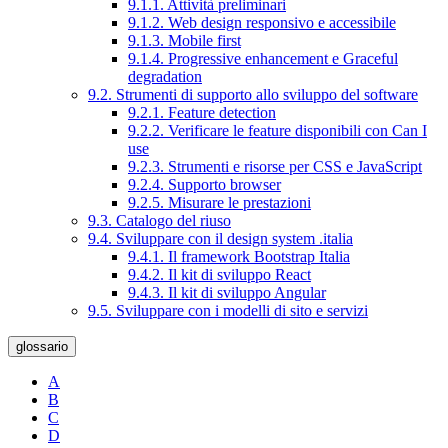
9.1.1. Attività preliminari
9.1.2. Web design responsivo e accessibile
9.1.3. Mobile first
9.1.4. Progressive enhancement e Graceful
degradation
9.2. Strumenti di supporto allo sviluppo del software
9.2.1. Feature detection
9.2.2. Verificare le feature disponibili con Can I
use
9.2.3. Strumenti e risorse per CSS e JavaScript
9.2.4. Supporto browser
9.2.5. Misurare le prestazioni
9.3. Catalogo del riuso
9.4. Sviluppare con il design system .italia
9.4.1. Il framework Bootstrap Italia
9.4.2. Il kit di sviluppo React
9.4.3. Il kit di sviluppo Angular
9.5. Sviluppare con i modelli di sito e servizi
glossario
A
B
C
D