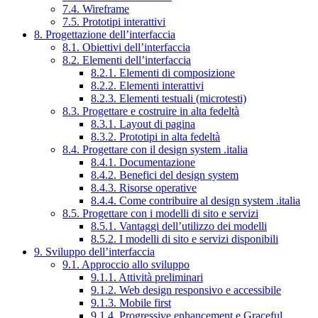
7.4. Wireframe
7.5. Prototipi interattivi
8. Progettazione dell’interfaccia
8.1. Obiettivi dell’interfaccia
8.2. Elementi dell’interfaccia
8.2.1. Elementi di composizione
8.2.2. Elementi interattivi
8.2.3. Elementi testuali (microtesti)
8.3. Progettare e costruire in alta fedeltà
8.3.1. Layout di pagina
8.3.2. Prototipi in alta fedeltà
8.4. Progettare con il design system .italia
8.4.1. Documentazione
8.4.2. Benefici del design system
8.4.3. Risorse operative
8.4.4. Come contribuire al design system .italia
8.5. Progettare con i modelli di sito e servizi
8.5.1. Vantaggi dell’utilizzo dei modelli
8.5.2. I modelli di sito e servizi disponibili
9. Sviluppo dell’interfaccia
9.1. Approccio allo sviluppo
9.1.1. Attività preliminari
9.1.2. Web design responsivo e accessibile
9.1.3. Mobile first
9.1.4. Progressive enhancement e Graceful