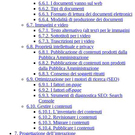
6.6.1. I documenti vanno sul web
6.6.2. Tipi di documenti
6.6.3. Formato di lettura dei documenti elettronici
6.6.4. Modalità di produzione dei documenti
6.7. Immagini e video
6.7.1. Testo alternativo (alt text) per le immagini
6.7.2. Sottotitoli per i video
6.7.3. Trascrizioni per i video
6.8. Proprietà intellettuale e privacy
6.8.1. Pubblicazione di contenuti prodotti dalla
Pubblica Amministrazione
6.8.2. Pubblicazione di contenuti non prodotti
dalla Pubblica Amministrazione
6.8.3. Consenso dei soggetti ritratti
6.9. Ottimizzazione per i motori di ricerca (SEO)
6.9.1. I fattori
on-page
6.9.2. I fattori
off-page
6.9.3. Strumenti di diagnostica SEO: Search
Console
6.10. Gestire i contenuti
6.10.1. L’inventario dei contenuti
6.10.2. Revisionare i contenuti
6.10.3. Migrare i contenuti
6.10.4. Pubblicare i contenuti
7. Progettazione dell’interazione