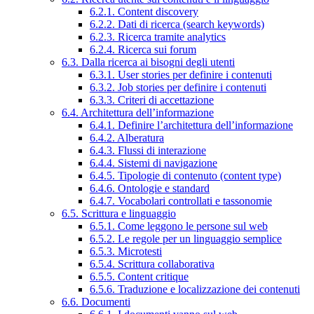
6.2.1. Content discovery
6.2.2. Dati di ricerca (search keywords)
6.2.3. Ricerca tramite analytics
6.2.4. Ricerca sui forum
6.3. Dalla ricerca ai bisogni degli utenti
6.3.1. User stories per definire i contenuti
6.3.2. Job stories per definire i contenuti
6.3.3. Criteri di accettazione
6.4. Architettura dell’informazione
6.4.1. Definire l’architettura dell’informazione
6.4.2. Alberatura
6.4.3. Flussi di interazione
6.4.4. Sistemi di navigazione
6.4.5. Tipologie di contenuto (content type)
6.4.6. Ontologie e standard
6.4.7. Vocabolari controllati e tassonomie
6.5. Scrittura e linguaggio
6.5.1. Come leggono le persone sul web
6.5.2. Le regole per un linguaggio semplice
6.5.3. Microtesti
6.5.4. Scrittura collaborativa
6.5.5. Content critique
6.5.6. Traduzione e localizzazione dei contenuti
6.6. Documenti