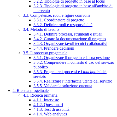
3.2.2. Tipologie di progetto in base al focus
3.2.3. Tipologie di progetto in base all’ambito di
intervento
3.3. Competenze, ruoli e figure coinvolte
3.3.1. Coordinatore di progetto
3.3.2. Definire ruoli e responsabilità
3.4. Metodo di lavoro
3.4.1. Definire processi, strumenti e rituali
3.4.2. Curare la documentazione di progetto
3.4.3. Organizzare tavoli tecnici collaborativi
3.4.4. Prendere decisioni
3.5. Il processo progettuale
3.5.1. Organizzare il progetto e la sua gestione
3.5.2. Comprendere il contesto d’uso del servizio
pubblico
3.5.3. Progettare i processi e i
touchpoint
del
servizio
3.5.4. Realizzare l’interfaccia utente del servizio
3.5.5. Validare la soluzione ottenuta
4. Ricerca progettuale
4.1. Ricerca primaria
4.1.1. Interviste
4.1.2. Questionari
4.1.3. Test di usabilità
4.1.4. Web analytics