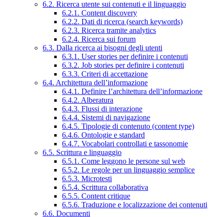
6.2. Ricerca utente sui contenuti e il linguaggio
6.2.1. Content discovery
6.2.2. Dati di ricerca (search keywords)
6.2.3. Ricerca tramite analytics
6.2.4. Ricerca sui forum
6.3. Dalla ricerca ai bisogni degli utenti
6.3.1. User stories per definire i contenuti
6.3.2. Job stories per definire i contenuti
6.3.3. Criteri di accettazione
6.4. Architettura dell’informazione
6.4.1. Definire l’architettura dell’informazione
6.4.2. Alberatura
6.4.3. Flussi di interazione
6.4.4. Sistemi di navigazione
6.4.5. Tipologie di contenuto (content type)
6.4.6. Ontologie e standard
6.4.7. Vocabolari controllati e tassonomie
6.5. Scrittura e linguaggio
6.5.1. Come leggono le persone sul web
6.5.2. Le regole per un linguaggio semplice
6.5.3. Microtesti
6.5.4. Scrittura collaborativa
6.5.5. Content critique
6.5.6. Traduzione e localizzazione dei contenuti
6.6. Documenti