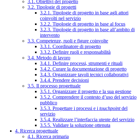
3.1. Obiettivi del progetto
3.2. Tipologie di progetti
3.2.1. Tipologie di progetto in base agli attori
coinvolti nel servizio
3.2.2. Tipologie di progetto in base al focus
3.2.3. Tipologie di progetto in base all’ambito di
intervento
3.3. Competenze, ruoli e figure coinvolte
3.3.1. Coordinatore di progetto
3.3.2. Definire ruoli e responsabilità
3.4. Metodo di lavoro
3.4.1. Definire processi, strumenti e rituali
3.4.2. Curare la documentazione di progetto
3.4.3. Organizzare tavoli tecnici collaborativi
3.4.4. Prendere decisioni
3.5. Il processo progettuale
3.5.1. Organizzare il progetto e la sua gestione
3.5.2. Comprendere il contesto d’uso del servizio
pubblico
3.5.3. Progettare i processi e i
touchpoint
del
servizio
3.5.4. Realizzare l’interfaccia utente del servizio
3.5.5. Validare la soluzione ottenuta
4. Ricerca progettuale
4.1. Ricerca primaria