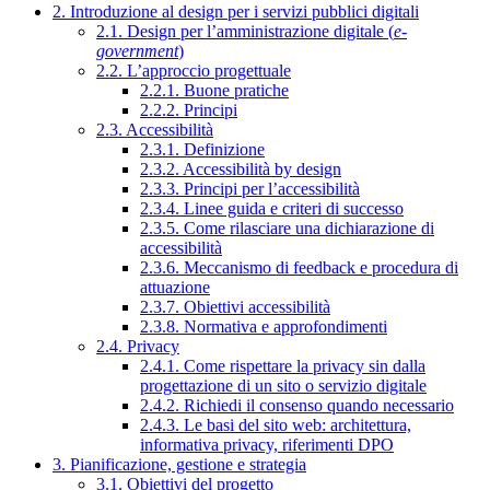
2. Introduzione al design per i servizi pubblici digitali
2.1. Design per l’amministrazione digitale (
e-
government
)
2.2. L’approccio progettuale
2.2.1. Buone pratiche
2.2.2. Principi
2.3. Accessibilità
2.3.1. Definizione
2.3.2. Accessibilità by design
2.3.3. Principi per l’accessibilità
2.3.4. Linee guida e criteri di successo
2.3.5. Come rilasciare una dichiarazione di
accessibilità
2.3.6. Meccanismo di feedback e procedura di
attuazione
2.3.7. Obiettivi accessibilità
2.3.8. Normativa e approfondimenti
2.4. Privacy
2.4.1. Come rispettare la privacy sin dalla
progettazione di un sito o servizio digitale
2.4.2. Richiedi il consenso quando necessario
2.4.3. Le basi del sito web: architettura,
informativa privacy, riferimenti DPO
3. Pianificazione, gestione e strategia
3.1. Obiettivi del progetto