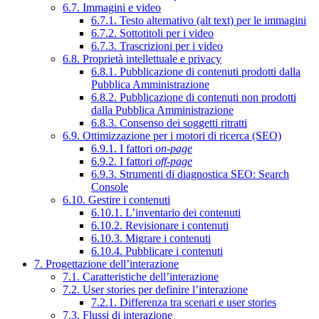
6.7. Immagini e video
6.7.1. Testo alternativo (alt text) per le immagini
6.7.2. Sottotitoli per i video
6.7.3. Trascrizioni per i video
6.8. Proprietà intellettuale e privacy
6.8.1. Pubblicazione di contenuti prodotti dalla
Pubblica Amministrazione
6.8.2. Pubblicazione di contenuti non prodotti
dalla Pubblica Amministrazione
6.8.3. Consenso dei soggetti ritratti
6.9. Ottimizzazione per i motori di ricerca (SEO)
6.9.1. I fattori
on-page
6.9.2. I fattori
off-page
6.9.3. Strumenti di diagnostica SEO: Search
Console
6.10. Gestire i contenuti
6.10.1. L’inventario dei contenuti
6.10.2. Revisionare i contenuti
6.10.3. Migrare i contenuti
6.10.4. Pubblicare i contenuti
7. Progettazione dell’interazione
7.1. Caratteristiche dell’interazione
7.2. User stories per definire l’interazione
7.2.1. Differenza tra scenari e user stories
7.3. Flussi di interazione