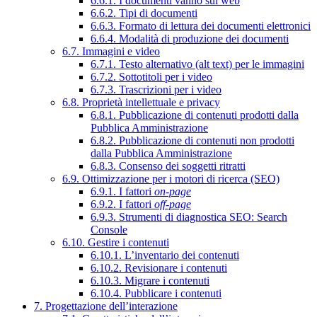
6.6.1. I documenti vanno sul web
6.6.2. Tipi di documenti
6.6.3. Formato di lettura dei documenti elettronici
6.6.4. Modalità di produzione dei documenti
6.7. Immagini e video
6.7.1. Testo alternativo (alt text) per le immagini
6.7.2. Sottotitoli per i video
6.7.3. Trascrizioni per i video
6.8. Proprietà intellettuale e privacy
6.8.1. Pubblicazione di contenuti prodotti dalla
Pubblica Amministrazione
6.8.2. Pubblicazione di contenuti non prodotti
dalla Pubblica Amministrazione
6.8.3. Consenso dei soggetti ritratti
6.9. Ottimizzazione per i motori di ricerca (SEO)
6.9.1. I fattori
on-page
6.9.2. I fattori
off-page
6.9.3. Strumenti di diagnostica SEO: Search
Console
6.10. Gestire i contenuti
6.10.1. L’inventario dei contenuti
6.10.2. Revisionare i contenuti
6.10.3. Migrare i contenuti
6.10.4. Pubblicare i contenuti
7. Progettazione dell’interazione