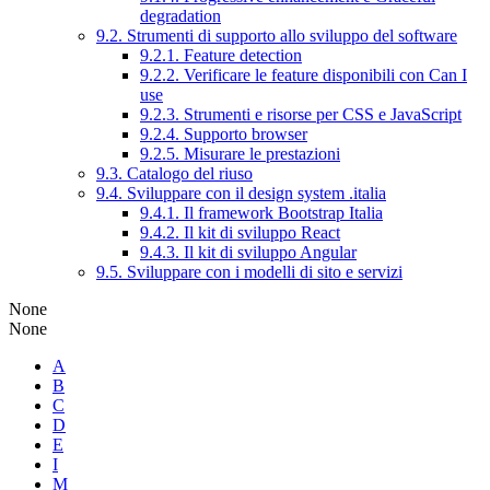
degradation
9.2. Strumenti di supporto allo sviluppo del software
9.2.1. Feature detection
9.2.2. Verificare le feature disponibili con Can I
use
9.2.3. Strumenti e risorse per CSS e JavaScript
9.2.4. Supporto browser
9.2.5. Misurare le prestazioni
9.3. Catalogo del riuso
9.4. Sviluppare con il design system .italia
9.4.1. Il framework Bootstrap Italia
9.4.2. Il kit di sviluppo React
9.4.3. Il kit di sviluppo Angular
9.5. Sviluppare con i modelli di sito e servizi
None
None
A
B
C
D
E
I
M