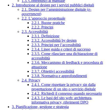
1.3. Contribuisci al manuale
2. Introduzione al design per i servizi pubblici digitali
2.1. Design per l’amministrazione digitale (
e-
government
)
2.2. L’approccio progettuale
2.2.1. Buone pratiche
2.2.2. Principi
2.3. Accessibilità
2.3.1. Definizione
2.3.2. Accessibilità by design
2.3.3. Principi per l’accessibilità
2.3.4. Linee guida e criteri di successo
2.3.5. Come rilasciare una dichiarazione di
accessibilità
2.3.6. Meccanismo di feedback e procedura di
attuazione
2.3.7. Obiettivi accessibilità
2.3.8. Normativa e approfondimenti
2.4. Privacy
2.4.1. Come rispettare la privacy sin dalla
progettazione di un sito o servizio digitale
2.4.2. Richiedi il consenso quando necessario
2.4.3. Le basi del sito web: architettura,
informativa privacy, riferimenti DPO
3. Pianificazione, gestione e strategia