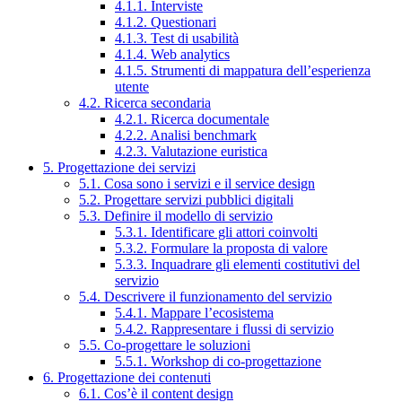
4.1.1. Interviste
4.1.2. Questionari
4.1.3. Test di usabilità
4.1.4. Web analytics
4.1.5. Strumenti di mappatura dell’esperienza
utente
4.2. Ricerca secondaria
4.2.1. Ricerca documentale
4.2.2. Analisi benchmark
4.2.3. Valutazione euristica
5. Progettazione dei servizi
5.1. Cosa sono i servizi e il service design
5.2. Progettare servizi pubblici digitali
5.3. Definire il modello di servizio
5.3.1. Identificare gli attori coinvolti
5.3.2. Formulare la proposta di valore
5.3.3. Inquadrare gli elementi costitutivi del
servizio
5.4. Descrivere il funzionamento del servizio
5.4.1. Mappare l’ecosistema
5.4.2. Rappresentare i flussi di servizio
5.5. Co-progettare le soluzioni
5.5.1. Workshop di co-progettazione
6. Progettazione dei contenuti
6.1. Cos’è il content design