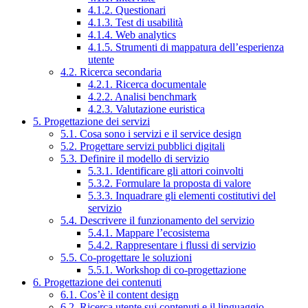
4.1.2. Questionari
4.1.3. Test di usabilità
4.1.4. Web analytics
4.1.5. Strumenti di mappatura dell’esperienza
utente
4.2. Ricerca secondaria
4.2.1. Ricerca documentale
4.2.2. Analisi benchmark
4.2.3. Valutazione euristica
5. Progettazione dei servizi
5.1. Cosa sono i servizi e il service design
5.2. Progettare servizi pubblici digitali
5.3. Definire il modello di servizio
5.3.1. Identificare gli attori coinvolti
5.3.2. Formulare la proposta di valore
5.3.3. Inquadrare gli elementi costitutivi del
servizio
5.4. Descrivere il funzionamento del servizio
5.4.1. Mappare l’ecosistema
5.4.2. Rappresentare i flussi di servizio
5.5. Co-progettare le soluzioni
5.5.1. Workshop di co-progettazione
6. Progettazione dei contenuti
6.1. Cos’è il content design
6.2. Ricerca utente sui contenuti e il linguaggio