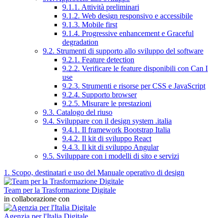
9.1.1. Attività preliminari
9.1.2. Web design responsivo e accessibile
9.1.3. Mobile first
9.1.4. Progressive enhancement e Graceful
degradation
9.2. Strumenti di supporto allo sviluppo del software
9.2.1. Feature detection
9.2.2. Verificare le feature disponibili con Can I
use
9.2.3. Strumenti e risorse per CSS e JavaScript
9.2.4. Supporto browser
9.2.5. Misurare le prestazioni
9.3. Catalogo del riuso
9.4. Sviluppare con il design system .italia
9.4.1. Il framework Bootstrap Italia
9.4.2. Il kit di sviluppo React
9.4.3. Il kit di sviluppo Angular
9.5. Sviluppare con i modelli di sito e servizi
1. Scopo, destinatari e uso del Manuale operativo di design
Team per la Trasformazione Digitale
in collaborazione con
Agenzia per l'Italia Digitale