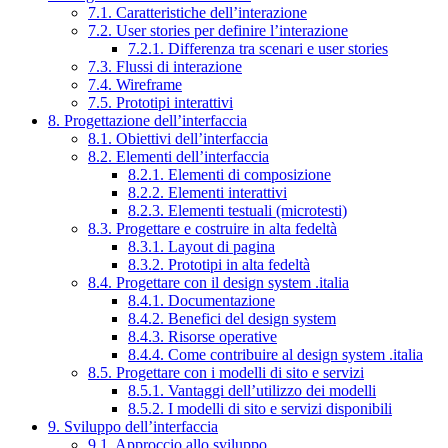
7.1. Caratteristiche dell’interazione
7.2. User stories per definire l’interazione
7.2.1. Differenza tra scenari e user stories
7.3. Flussi di interazione
7.4. Wireframe
7.5. Prototipi interattivi
8. Progettazione dell’interfaccia
8.1. Obiettivi dell’interfaccia
8.2. Elementi dell’interfaccia
8.2.1. Elementi di composizione
8.2.2. Elementi interattivi
8.2.3. Elementi testuali (microtesti)
8.3. Progettare e costruire in alta fedeltà
8.3.1. Layout di pagina
8.3.2. Prototipi in alta fedeltà
8.4. Progettare con il design system .italia
8.4.1. Documentazione
8.4.2. Benefici del design system
8.4.3. Risorse operative
8.4.4. Come contribuire al design system .italia
8.5. Progettare con i modelli di sito e servizi
8.5.1. Vantaggi dell’utilizzo dei modelli
8.5.2. I modelli di sito e servizi disponibili
9. Sviluppo dell’interfaccia
9.1. Approccio allo sviluppo