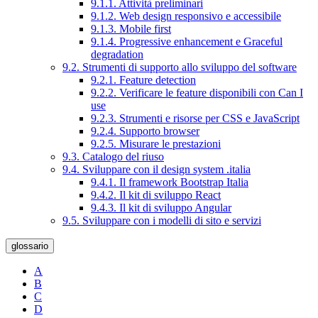
9.1.1. Attività preliminari
9.1.2. Web design responsivo e accessibile
9.1.3. Mobile first
9.1.4. Progressive enhancement e Graceful
degradation
9.2. Strumenti di supporto allo sviluppo del software
9.2.1. Feature detection
9.2.2. Verificare le feature disponibili con Can I
use
9.2.3. Strumenti e risorse per CSS e JavaScript
9.2.4. Supporto browser
9.2.5. Misurare le prestazioni
9.3. Catalogo del riuso
9.4. Sviluppare con il design system .italia
9.4.1. Il framework Bootstrap Italia
9.4.2. Il kit di sviluppo React
9.4.3. Il kit di sviluppo Angular
9.5. Sviluppare con i modelli di sito e servizi
glossario
A
B
C
D