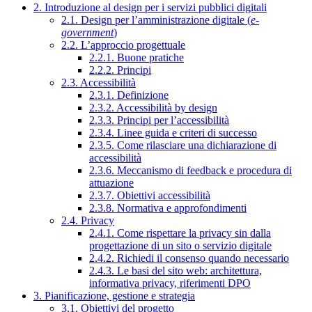
2. Introduzione al design per i servizi pubblici digitali
2.1. Design per l’amministrazione digitale (
e-
government
)
2.2. L’approccio progettuale
2.2.1. Buone pratiche
2.2.2. Principi
2.3. Accessibilità
2.3.1. Definizione
2.3.2. Accessibilità by design
2.3.3. Principi per l’accessibilità
2.3.4. Linee guida e criteri di successo
2.3.5. Come rilasciare una dichiarazione di
accessibilità
2.3.6. Meccanismo di feedback e procedura di
attuazione
2.3.7. Obiettivi accessibilità
2.3.8. Normativa e approfondimenti
2.4. Privacy
2.4.1. Come rispettare la privacy sin dalla
progettazione di un sito o servizio digitale
2.4.2. Richiedi il consenso quando necessario
2.4.3. Le basi del sito web: architettura,
informativa privacy, riferimenti DPO
3. Pianificazione, gestione e strategia
3.1. Obiettivi del progetto