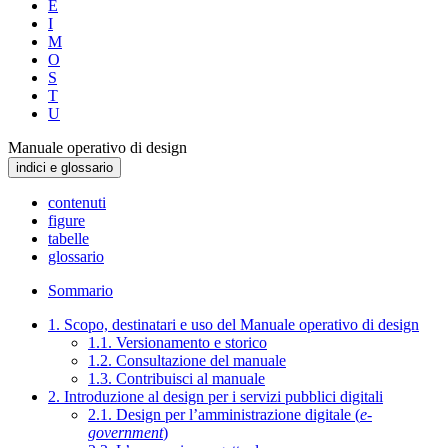
E
I
M
O
S
T
U
Manuale operativo di design
indici e glossario
contenuti
figure
tabelle
glossario
Sommario
1. Scopo, destinatari e uso del Manuale operativo di design
1.1. Versionamento e storico
1.2. Consultazione del manuale
1.3. Contribuisci al manuale
2. Introduzione al design per i servizi pubblici digitali
2.1. Design per l’amministrazione digitale (
e-
government
)