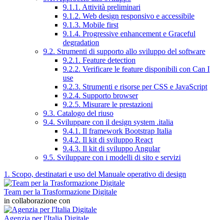
9.1.1. Attività preliminari
9.1.2. Web design responsivo e accessibile
9.1.3. Mobile first
9.1.4. Progressive enhancement e Graceful
degradation
9.2. Strumenti di supporto allo sviluppo del software
9.2.1. Feature detection
9.2.2. Verificare le feature disponibili con Can I
use
9.2.3. Strumenti e risorse per CSS e JavaScript
9.2.4. Supporto browser
9.2.5. Misurare le prestazioni
9.3. Catalogo del riuso
9.4. Sviluppare con il design system .italia
9.4.1. Il framework Bootstrap Italia
9.4.2. Il kit di sviluppo React
9.4.3. Il kit di sviluppo Angular
9.5. Sviluppare con i modelli di sito e servizi
1. Scopo, destinatari e uso del Manuale operativo di design
Team per la Trasformazione Digitale
in collaborazione con
Agenzia per l'Italia Digitale