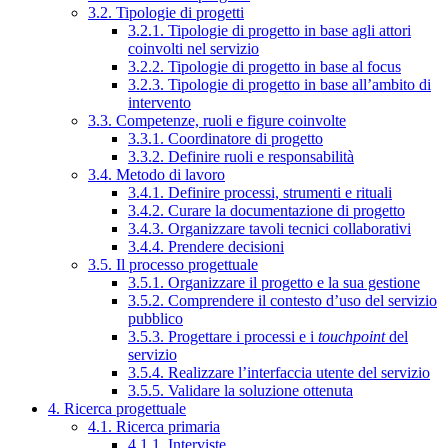
3.2. Tipologie di progetti
3.2.1. Tipologie di progetto in base agli attori
coinvolti nel servizio
3.2.2. Tipologie di progetto in base al focus
3.2.3. Tipologie di progetto in base all’ambito di
intervento
3.3. Competenze, ruoli e figure coinvolte
3.3.1. Coordinatore di progetto
3.3.2. Definire ruoli e responsabilità
3.4. Metodo di lavoro
3.4.1. Definire processi, strumenti e rituali
3.4.2. Curare la documentazione di progetto
3.4.3. Organizzare tavoli tecnici collaborativi
3.4.4. Prendere decisioni
3.5. Il processo progettuale
3.5.1. Organizzare il progetto e la sua gestione
3.5.2. Comprendere il contesto d’uso del servizio
pubblico
3.5.3. Progettare i processi e i
touchpoint
del
servizio
3.5.4. Realizzare l’interfaccia utente del servizio
3.5.5. Validare la soluzione ottenuta
4. Ricerca progettuale
4.1. Ricerca primaria
4.1.1. Interviste