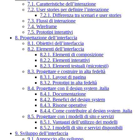
7.1. Caratteristiche dell’interazione
7.2. User stories per definire l’interazione
7.2.1. Differenza tra scenari e user stories
7.3. Flussi di interazione
7.4. Wireframe
7.5. Prototipi interattivi
8. Progettazione dell’interfaccia
8.1. Obiettivi dell’interfaccia
8.2. Elementi dell’interfaccia
8.2.1. Elementi di composizione
8.2.2. Elementi interattivi
8.2.3. Elementi testuali (microtesti)
8.3. Progettare e costruire in alta fedeltà
8.3.1. Layout di pagina
8.3.2. Prototipi in alta fedeltà
8.4. Progettare con il design system .italia
8.4.1. Documentazione
8.4.2. Benefici del design system
8.4.3. Risorse operative
8.4.4. Come contribuire al design system .italia
8.5. Progettare con i modelli di sito e servizi
8.5.1. Vantaggi dell’utilizzo dei modelli
8.5.2. I modelli di sito e servizi disponibili
9. Sviluppo dell’interfaccia
9.1. Approccio allo sviluppo