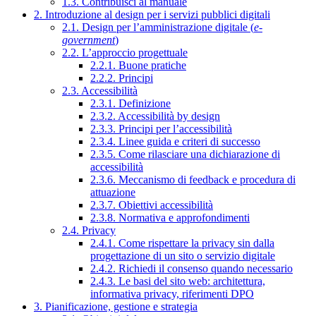
1.3. Contribuisci al manuale
2. Introduzione al design per i servizi pubblici digitali
2.1. Design per l’amministrazione digitale (
e-
government
)
2.2. L’approccio progettuale
2.2.1. Buone pratiche
2.2.2. Principi
2.3. Accessibilità
2.3.1. Definizione
2.3.2. Accessibilità by design
2.3.3. Principi per l’accessibilità
2.3.4. Linee guida e criteri di successo
2.3.5. Come rilasciare una dichiarazione di
accessibilità
2.3.6. Meccanismo di feedback e procedura di
attuazione
2.3.7. Obiettivi accessibilità
2.3.8. Normativa e approfondimenti
2.4. Privacy
2.4.1. Come rispettare la privacy sin dalla
progettazione di un sito o servizio digitale
2.4.2. Richiedi il consenso quando necessario
2.4.3. Le basi del sito web: architettura,
informativa privacy, riferimenti DPO
3. Pianificazione, gestione e strategia