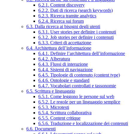
6.2.1. Content discovery
6.2.2. Dati di ricerca (search keywords)
6.2.3. Ricerca tramite analytics
6.2.4. Ricerca sui forum
6.3. Dalla ricerca ai bisogni degli utenti
6.3.1. User stories per definire i contenuti
6.3.2. Job stories per definire i contenuti
6.3.3. Criteri di accettazione
6.4. Architettura dell’informazione
6.4.1. Definire l’architettura dell’informazione
6.4.2. Alberatura
6.4.3. Flussi di interazione
6.4.4. Sistemi di navigazione
6.4.5. Tipologie di contenuto (content type)
6.4.6. Ontologie e standard
6.4.7. Vocabolari controllati e tassonomie
6.5. Scrittura e linguaggio
6.5.1. Come leggono le persone sul web
6.5.2. Le regole per un linguaggio semplice
6.5.3. Microtesti
6.5.4. Scrittura collaborativa
6.5.5. Content critique
6.5.6. Traduzione e localizzazione dei contenuti
6.6. Documenti