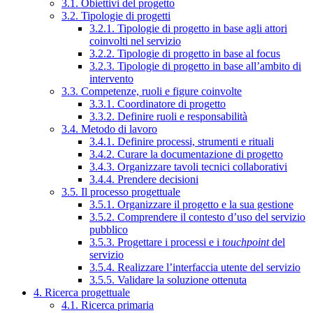
3.1. Obiettivi del progetto
3.2. Tipologie di progetti
3.2.1. Tipologie di progetto in base agli attori
coinvolti nel servizio
3.2.2. Tipologie di progetto in base al focus
3.2.3. Tipologie di progetto in base all’ambito di
intervento
3.3. Competenze, ruoli e figure coinvolte
3.3.1. Coordinatore di progetto
3.3.2. Definire ruoli e responsabilità
3.4. Metodo di lavoro
3.4.1. Definire processi, strumenti e rituali
3.4.2. Curare la documentazione di progetto
3.4.3. Organizzare tavoli tecnici collaborativi
3.4.4. Prendere decisioni
3.5. Il processo progettuale
3.5.1. Organizzare il progetto e la sua gestione
3.5.2. Comprendere il contesto d’uso del servizio
pubblico
3.5.3. Progettare i processi e i
touchpoint
del
servizio
3.5.4. Realizzare l’interfaccia utente del servizio
3.5.5. Validare la soluzione ottenuta
4. Ricerca progettuale
4.1. Ricerca primaria