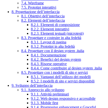
7.4. Wireframe
7.5. Prototipi interattivi
8. Progettazione dell’interfaccia
8.1. Obiettivi dell’interfaccia
8.2. Elementi dell’interfaccia
8.2.1. Elementi di composizione
8.2.2. Elementi interattivi
8.2.3. Elementi testuali (microtesti)
8.3. Progettare e costruire in alta fedeltà
8.3.1. Layout di pagina
8.3.2. Prototipi in alta fedeltà
8.4. Progettare con il design system .italia
8.4.1. Documentazione
8.4.2. Benefici del design system
8.4.3. Risorse operative
8.4.4. Come contribuire al design system .italia
8.5. Progettare con i modelli di sito e servizi
8.5.1. Vantaggi dell’utilizzo dei modelli
8.5.2. I modelli di sito e servizi disponibili
9. Sviluppo dell’interfaccia
9.1. Approccio allo sviluppo
9.1.1. Attività preliminari
9.1.2. Web design responsivo e accessibile
9.1.3. Mobile first
9.1.4. Progressive enhancement e Graceful