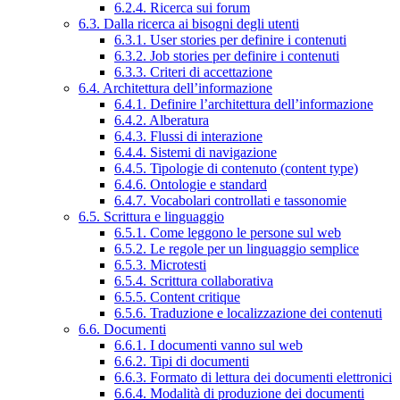
6.2.4. Ricerca sui forum
6.3. Dalla ricerca ai bisogni degli utenti
6.3.1. User stories per definire i contenuti
6.3.2. Job stories per definire i contenuti
6.3.3. Criteri di accettazione
6.4. Architettura dell’informazione
6.4.1. Definire l’architettura dell’informazione
6.4.2. Alberatura
6.4.3. Flussi di interazione
6.4.4. Sistemi di navigazione
6.4.5. Tipologie di contenuto (content type)
6.4.6. Ontologie e standard
6.4.7. Vocabolari controllati e tassonomie
6.5. Scrittura e linguaggio
6.5.1. Come leggono le persone sul web
6.5.2. Le regole per un linguaggio semplice
6.5.3. Microtesti
6.5.4. Scrittura collaborativa
6.5.5. Content critique
6.5.6. Traduzione e localizzazione dei contenuti
6.6. Documenti
6.6.1. I documenti vanno sul web
6.6.2. Tipi di documenti
6.6.3. Formato di lettura dei documenti elettronici
6.6.4. Modalità di produzione dei documenti