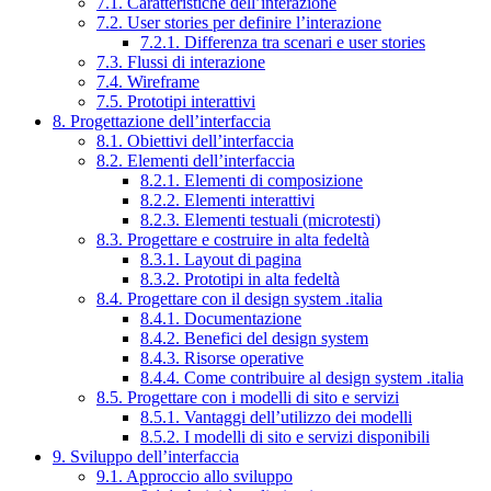
7.1. Caratteristiche dell’interazione
7.2. User stories per definire l’interazione
7.2.1. Differenza tra scenari e user stories
7.3. Flussi di interazione
7.4. Wireframe
7.5. Prototipi interattivi
8. Progettazione dell’interfaccia
8.1. Obiettivi dell’interfaccia
8.2. Elementi dell’interfaccia
8.2.1. Elementi di composizione
8.2.2. Elementi interattivi
8.2.3. Elementi testuali (microtesti)
8.3. Progettare e costruire in alta fedeltà
8.3.1. Layout di pagina
8.3.2. Prototipi in alta fedeltà
8.4. Progettare con il design system .italia
8.4.1. Documentazione
8.4.2. Benefici del design system
8.4.3. Risorse operative
8.4.4. Come contribuire al design system .italia
8.5. Progettare con i modelli di sito e servizi
8.5.1. Vantaggi dell’utilizzo dei modelli
8.5.2. I modelli di sito e servizi disponibili
9. Sviluppo dell’interfaccia
9.1. Approccio allo sviluppo