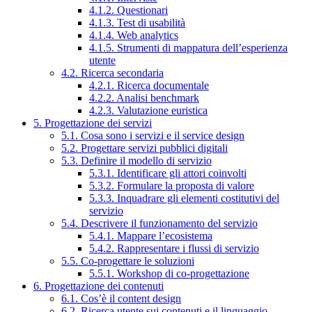
4.1.2. Questionari
4.1.3. Test di usabilità
4.1.4. Web analytics
4.1.5. Strumenti di mappatura dell’esperienza
utente
4.2. Ricerca secondaria
4.2.1. Ricerca documentale
4.2.2. Analisi benchmark
4.2.3. Valutazione euristica
5. Progettazione dei servizi
5.1. Cosa sono i servizi e il service design
5.2. Progettare servizi pubblici digitali
5.3. Definire il modello di servizio
5.3.1. Identificare gli attori coinvolti
5.3.2. Formulare la proposta di valore
5.3.3. Inquadrare gli elementi costitutivi del
servizio
5.4. Descrivere il funzionamento del servizio
5.4.1. Mappare l’ecosistema
5.4.2. Rappresentare i flussi di servizio
5.5. Co-progettare le soluzioni
5.5.1. Workshop di co-progettazione
6. Progettazione dei contenuti
6.1. Cos’è il content design
6.2. Ricerca utente sui contenuti e il linguaggio