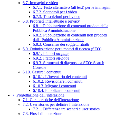
6.7. Immagini e video
6.7.1. Testo alternativo (alt text) per le immagini
6.7.2. Sottotitoli per i video
6.7.3. Trascrizioni per i video
6.8. Proprietà intellettuale e privacy
6.8.1. Pubblicazione di contenuti prodotti dalla
Pubblica Amministrazione
6.8.2. Pubblicazione di contenuti non prodotti
dalla Pubblica Amministrazione
6.8.3. Consenso dei soggetti ritratti
6.9. Ottimizzazione per i motori di ricerca (SEO)
6.9.1. I fattori
on-page
6.9.2. I fattori
off-page
6.9.3. Strumenti di diagnostica SEO: Search
Console
6.10. Gestire i contenuti
6.10.1. L’inventario dei contenuti
6.10.2. Revisionare i contenuti
6.10.3. Migrare i contenuti
6.10.4. Pubblicare i contenuti
7. Progettazione dell’interazione
7.1. Caratteristiche dell’interazione
7.2. User stories per definire l’interazione
7.2.1. Differenza tra scenari e user stories
7.3. Flussi di interazione