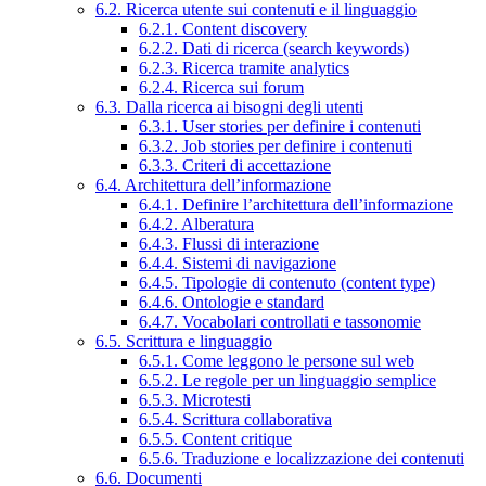
6.2. Ricerca utente sui contenuti e il linguaggio
6.2.1. Content discovery
6.2.2. Dati di ricerca (search keywords)
6.2.3. Ricerca tramite analytics
6.2.4. Ricerca sui forum
6.3. Dalla ricerca ai bisogni degli utenti
6.3.1. User stories per definire i contenuti
6.3.2. Job stories per definire i contenuti
6.3.3. Criteri di accettazione
6.4. Architettura dell’informazione
6.4.1. Definire l’architettura dell’informazione
6.4.2. Alberatura
6.4.3. Flussi di interazione
6.4.4. Sistemi di navigazione
6.4.5. Tipologie di contenuto (content type)
6.4.6. Ontologie e standard
6.4.7. Vocabolari controllati e tassonomie
6.5. Scrittura e linguaggio
6.5.1. Come leggono le persone sul web
6.5.2. Le regole per un linguaggio semplice
6.5.3. Microtesti
6.5.4. Scrittura collaborativa
6.5.5. Content critique
6.5.6. Traduzione e localizzazione dei contenuti
6.6. Documenti