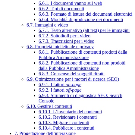
6.6.1. I documenti vanno sul web
6.6.2. Tipi di documenti
6.6.3. Formato di lettura dei documenti elettronici
6.6.4. Modalità di produzione dei documenti
6.7. Immagini e video
6.7.1. Testo alternativo (alt text) per le immagini
6.7.2. Sottotitoli per i video
6.7.3. Trascrizioni per i video
6.8. Proprietà intellettuale e privacy
6.8.1. Pubblicazione di contenuti prodotti dalla
Pubblica Amministrazione
6.8.2. Pubblicazione di contenuti non prodotti
dalla Pubblica Amministrazione
6.8.3. Consenso dei soggetti ritratti
6.9. Ottimizzazione per i motori di ricerca (SEO)
6.9.1. I fattori
on-page
6.9.2. I fattori
off-page
6.9.3. Strumenti di diagnostica SEO: Search
Console
6.10. Gestire i contenuti
6.10.1. L’inventario dei contenuti
6.10.2. Revisionare i contenuti
6.10.3. Migrare i contenuti
6.10.4. Pubblicare i contenuti
7. Progettazione dell’interazione