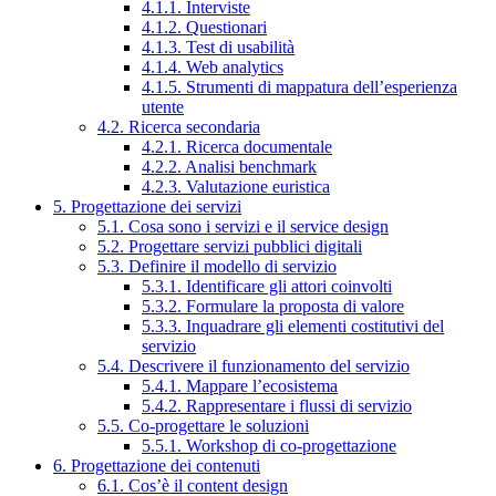
4.1.1. Interviste
4.1.2. Questionari
4.1.3. Test di usabilità
4.1.4. Web analytics
4.1.5. Strumenti di mappatura dell’esperienza
utente
4.2. Ricerca secondaria
4.2.1. Ricerca documentale
4.2.2. Analisi benchmark
4.2.3. Valutazione euristica
5. Progettazione dei servizi
5.1. Cosa sono i servizi e il service design
5.2. Progettare servizi pubblici digitali
5.3. Definire il modello di servizio
5.3.1. Identificare gli attori coinvolti
5.3.2. Formulare la proposta di valore
5.3.3. Inquadrare gli elementi costitutivi del
servizio
5.4. Descrivere il funzionamento del servizio
5.4.1. Mappare l’ecosistema
5.4.2. Rappresentare i flussi di servizio
5.5. Co-progettare le soluzioni
5.5.1. Workshop di co-progettazione
6. Progettazione dei contenuti
6.1. Cos’è il content design