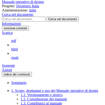
Manuale operativo di design
Progetto:
Designers Italia
Amministrazione:
italia
Cerca nel documento
Cerca nel documento
Informazioni
versione-corrente
Scarica
pdf
html
epub
Sorgente
Azioni
indice dei contenuti
Sommario
1. Scopo, destinatari e uso del Manuale operativo di design
1.1. Versionamento e storico
1.2. Consultazione del manuale
1.3. Contribuisci al manuale