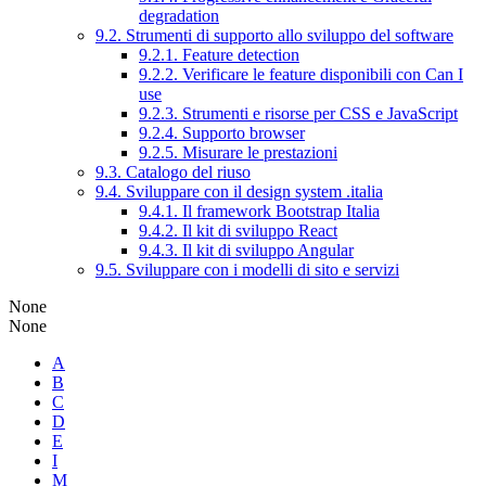
degradation
9.2. Strumenti di supporto allo sviluppo del software
9.2.1. Feature detection
9.2.2. Verificare le feature disponibili con Can I
use
9.2.3. Strumenti e risorse per CSS e JavaScript
9.2.4. Supporto browser
9.2.5. Misurare le prestazioni
9.3. Catalogo del riuso
9.4. Sviluppare con il design system .italia
9.4.1. Il framework Bootstrap Italia
9.4.2. Il kit di sviluppo React
9.4.3. Il kit di sviluppo Angular
9.5. Sviluppare con i modelli di sito e servizi
None
None
A
B
C
D
E
I
M