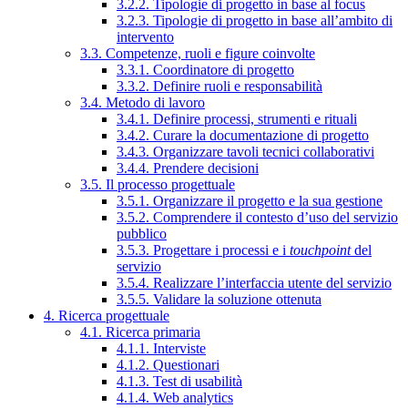
3.2.2. Tipologie di progetto in base al focus
3.2.3. Tipologie di progetto in base all’ambito di
intervento
3.3. Competenze, ruoli e figure coinvolte
3.3.1. Coordinatore di progetto
3.3.2. Definire ruoli e responsabilità
3.4. Metodo di lavoro
3.4.1. Definire processi, strumenti e rituali
3.4.2. Curare la documentazione di progetto
3.4.3. Organizzare tavoli tecnici collaborativi
3.4.4. Prendere decisioni
3.5. Il processo progettuale
3.5.1. Organizzare il progetto e la sua gestione
3.5.2. Comprendere il contesto d’uso del servizio
pubblico
3.5.3. Progettare i processi e i
touchpoint
del
servizio
3.5.4. Realizzare l’interfaccia utente del servizio
3.5.5. Validare la soluzione ottenuta
4. Ricerca progettuale
4.1. Ricerca primaria
4.1.1. Interviste
4.1.2. Questionari
4.1.3. Test di usabilità
4.1.4. Web analytics