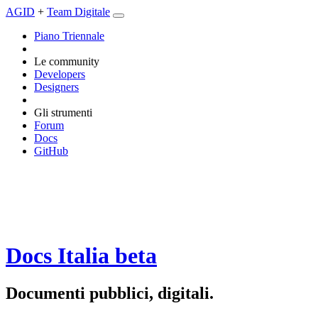
AGID
+
Team Digitale
Piano Triennale
Le community
Developers
Designers
Gli strumenti
Forum
Docs
GitHub
Docs Italia
beta
Documenti pubblici, digitali.