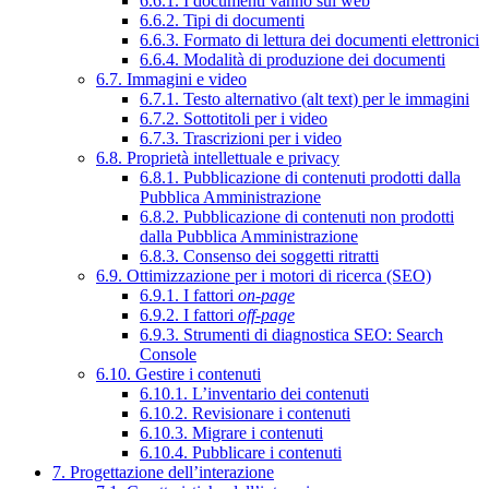
6.6.1. I documenti vanno sul web
6.6.2. Tipi di documenti
6.6.3. Formato di lettura dei documenti elettronici
6.6.4. Modalità di produzione dei documenti
6.7. Immagini e video
6.7.1. Testo alternativo (alt text) per le immagini
6.7.2. Sottotitoli per i video
6.7.3. Trascrizioni per i video
6.8. Proprietà intellettuale e privacy
6.8.1. Pubblicazione di contenuti prodotti dalla
Pubblica Amministrazione
6.8.2. Pubblicazione di contenuti non prodotti
dalla Pubblica Amministrazione
6.8.3. Consenso dei soggetti ritratti
6.9. Ottimizzazione per i motori di ricerca (SEO)
6.9.1. I fattori
on-page
6.9.2. I fattori
off-page
6.9.3. Strumenti di diagnostica SEO: Search
Console
6.10. Gestire i contenuti
6.10.1. L’inventario dei contenuti
6.10.2. Revisionare i contenuti
6.10.3. Migrare i contenuti
6.10.4. Pubblicare i contenuti
7. Progettazione dell’interazione