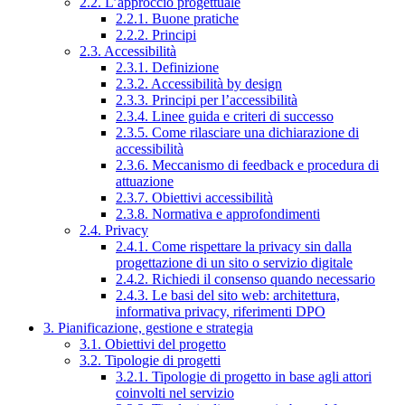
2.2. L’approccio progettuale
2.2.1. Buone pratiche
2.2.2. Principi
2.3. Accessibilità
2.3.1. Definizione
2.3.2. Accessibilità by design
2.3.3. Principi per l’accessibilità
2.3.4. Linee guida e criteri di successo
2.3.5. Come rilasciare una dichiarazione di
accessibilità
2.3.6. Meccanismo di feedback e procedura di
attuazione
2.3.7. Obiettivi accessibilità
2.3.8. Normativa e approfondimenti
2.4. Privacy
2.4.1. Come rispettare la privacy sin dalla
progettazione di un sito o servizio digitale
2.4.2. Richiedi il consenso quando necessario
2.4.3. Le basi del sito web: architettura,
informativa privacy, riferimenti DPO
3. Pianificazione, gestione e strategia
3.1. Obiettivi del progetto
3.2. Tipologie di progetti
3.2.1. Tipologie di progetto in base agli attori
coinvolti nel servizio