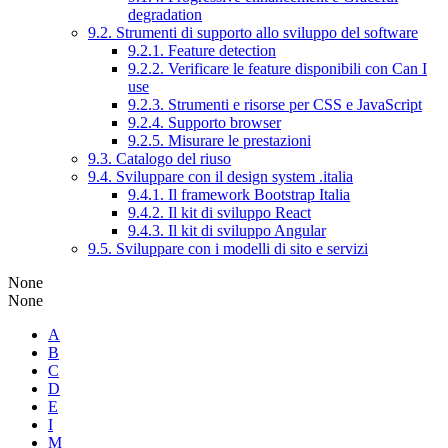
degradation
9.2. Strumenti di supporto allo sviluppo del software
9.2.1. Feature detection
9.2.2. Verificare le feature disponibili con Can I
use
9.2.3. Strumenti e risorse per CSS e JavaScript
9.2.4. Supporto browser
9.2.5. Misurare le prestazioni
9.3. Catalogo del riuso
9.4. Sviluppare con il design system .italia
9.4.1. Il framework Bootstrap Italia
9.4.2. Il kit di sviluppo React
9.4.3. Il kit di sviluppo Angular
9.5. Sviluppare con i modelli di sito e servizi
None
None
A
B
C
D
E
I
M