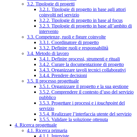
3.2. Tipologie di progetti
3.2.1. Tipologie di progetto in base agli attori
coinvolti nel servizio
3.2.2. Tipologie di progetto in base al focus
3.2.3. Tipologie di progetto in base all’ambito di
intervento
3.3. Competenze, ruoli e figure coinvolte
3.3.1. Coordinatore di progetto
3.3.2. Definire ruoli e responsabilità
3.4. Metodo di lavoro
3.4.1. Definire processi, strumenti e rituali
3.4.2. Curare la documentazione di progetto
3.4.3. Organizzare tavoli tecnici collaborativi
3.4.4. Prendere decisioni
3.5. Il processo progettuale
3.5.1. Organizzare il progetto e la sua gestione
3.5.2. Comprendere il contesto d’uso del servizio
pubblico
3.5.3. Progettare i processi e i
touchpoint
del
servizio
3.5.4. Realizzare l’interfaccia utente del servizio
3.5.5. Validare la soluzione ottenuta
4. Ricerca progettuale
4.1. Ricerca primaria
4.1.1. Interviste