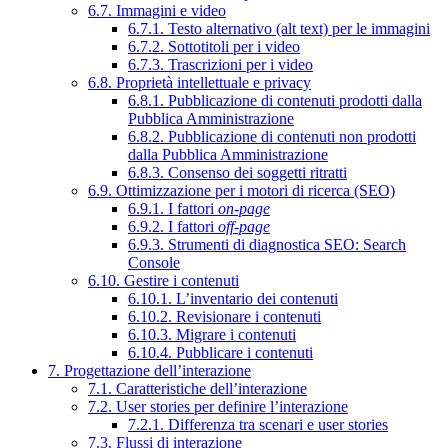
6.7. Immagini e video
6.7.1. Testo alternativo (alt text) per le immagini
6.7.2. Sottotitoli per i video
6.7.3. Trascrizioni per i video
6.8. Proprietà intellettuale e privacy
6.8.1. Pubblicazione di contenuti prodotti dalla
Pubblica Amministrazione
6.8.2. Pubblicazione di contenuti non prodotti
dalla Pubblica Amministrazione
6.8.3. Consenso dei soggetti ritratti
6.9. Ottimizzazione per i motori di ricerca (SEO)
6.9.1. I fattori
on-page
6.9.2. I fattori
off-page
6.9.3. Strumenti di diagnostica SEO: Search
Console
6.10. Gestire i contenuti
6.10.1. L’inventario dei contenuti
6.10.2. Revisionare i contenuti
6.10.3. Migrare i contenuti
6.10.4. Pubblicare i contenuti
7. Progettazione dell’interazione
7.1. Caratteristiche dell’interazione
7.2. User stories per definire l’interazione
7.2.1. Differenza tra scenari e user stories
7.3. Flussi di interazione