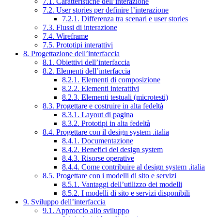
7.1. Caratteristiche dell’interazione
7.2. User stories per definire l’interazione
7.2.1. Differenza tra scenari e user stories
7.3. Flussi di interazione
7.4. Wireframe
7.5. Prototipi interattivi
8. Progettazione dell’interfaccia
8.1. Obiettivi dell’interfaccia
8.2. Elementi dell’interfaccia
8.2.1. Elementi di composizione
8.2.2. Elementi interattivi
8.2.3. Elementi testuali (microtesti)
8.3. Progettare e costruire in alta fedeltà
8.3.1. Layout di pagina
8.3.2. Prototipi in alta fedeltà
8.4. Progettare con il design system .italia
8.4.1. Documentazione
8.4.2. Benefici del design system
8.4.3. Risorse operative
8.4.4. Come contribuire al design system .italia
8.5. Progettare con i modelli di sito e servizi
8.5.1. Vantaggi dell’utilizzo dei modelli
8.5.2. I modelli di sito e servizi disponibili
9. Sviluppo dell’interfaccia
9.1. Approccio allo sviluppo