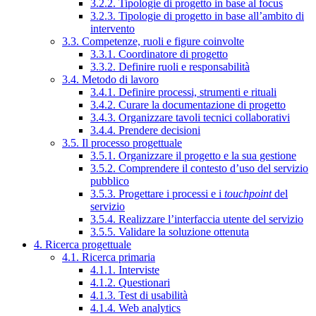
3.2.2. Tipologie di progetto in base al focus
3.2.3. Tipologie di progetto in base all’ambito di
intervento
3.3. Competenze, ruoli e figure coinvolte
3.3.1. Coordinatore di progetto
3.3.2. Definire ruoli e responsabilità
3.4. Metodo di lavoro
3.4.1. Definire processi, strumenti e rituali
3.4.2. Curare la documentazione di progetto
3.4.3. Organizzare tavoli tecnici collaborativi
3.4.4. Prendere decisioni
3.5. Il processo progettuale
3.5.1. Organizzare il progetto e la sua gestione
3.5.2. Comprendere il contesto d’uso del servizio
pubblico
3.5.3. Progettare i processi e i
touchpoint
del
servizio
3.5.4. Realizzare l’interfaccia utente del servizio
3.5.5. Validare la soluzione ottenuta
4. Ricerca progettuale
4.1. Ricerca primaria
4.1.1. Interviste
4.1.2. Questionari
4.1.3. Test di usabilità
4.1.4. Web analytics