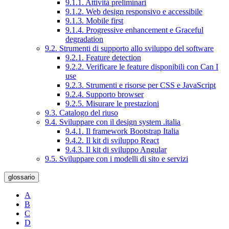
9.1.1. Attività preliminari
9.1.2. Web design responsivo e accessibile
9.1.3. Mobile first
9.1.4. Progressive enhancement e Graceful
degradation
9.2. Strumenti di supporto allo sviluppo del software
9.2.1. Feature detection
9.2.2. Verificare le feature disponibili con Can I
use
9.2.3. Strumenti e risorse per CSS e JavaScript
9.2.4. Supporto browser
9.2.5. Misurare le prestazioni
9.3. Catalogo del riuso
9.4. Sviluppare con il design system .italia
9.4.1. Il framework Bootstrap Italia
9.4.2. Il kit di sviluppo React
9.4.3. Il kit di sviluppo Angular
9.5. Sviluppare con i modelli di sito e servizi
glossario
A
B
C
D