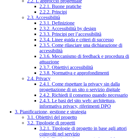
2.2. L’approccio progettuale
2.2.1. Buone pratiche
2.2.2. Principi
2.3. Accessibilità
2.3.1. Definizione
2.3.2. Accessibilità by design
2.3.3. Principi per l’accessibilità
2.3.4. Linee guida e criteri di successo
2.3.5. Come rilasciare una dichiarazione di
accessibilità
2.3.6. Meccanismo di feedback e procedura di
attuazione
2.3.7. Obiettivi accessibilità
2.3.8. Normativa e approfondimenti
2.4. Privacy
2.4.1. Come rispettare la privacy sin dalla
progettazione di un sito o servizio digitale
2.4.2. Richiedi il consenso quando necessario
2.4.3. Le basi del sito web: architettura,
informativa privacy, riferimenti DPO
3. Pianificazione, gestione e strategia
3.1. Obiettivi del progetto
3.2. Tipologie di progetti
3.2.1. Tipologie di progetto in base agli attori
coinvolti nel servizio