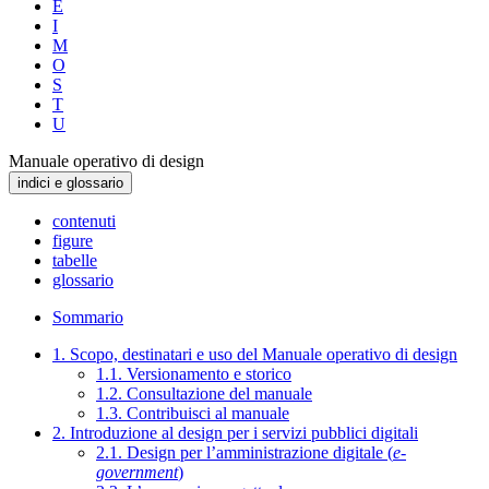
E
I
M
O
S
T
U
Manuale operativo di design
indici e glossario
contenuti
figure
tabelle
glossario
Sommario
1. Scopo, destinatari e uso del Manuale operativo di design
1.1. Versionamento e storico
1.2. Consultazione del manuale
1.3. Contribuisci al manuale
2. Introduzione al design per i servizi pubblici digitali
2.1. Design per l’amministrazione digitale (
e-
government
)