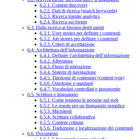
6.2.1. Content discovery
6.2.2. Dati di ricerca (search keywords)
6.2.3. Ricerca tramite analytics
6.2.4. Ricerca sui forum
6.3. Dalla ricerca ai bisogni degli utenti
6.3.1. User stories per definire i contenuti
6.3.2. Job stories per definire i contenuti
6.3.3. Criteri di accettazione
6.4. Architettura dell’informazione
6.4.1. Definire l’architettura dell’informazione
6.4.2. Alberatura
6.4.3. Flussi di interazione
6.4.4. Sistemi di navigazione
6.4.5. Tipologie di contenuto (content type)
6.4.6. Ontologie e standard
6.4.7. Vocabolari controllati e tassonomie
6.5. Scrittura e linguaggio
6.5.1. Come leggono le persone sul web
6.5.2. Le regole per un linguaggio semplice
6.5.3. Microtesti
6.5.4. Scrittura collaborativa
6.5.5. Content critique
6.5.6. Traduzione e localizzazione dei contenuti
6.6. Documenti