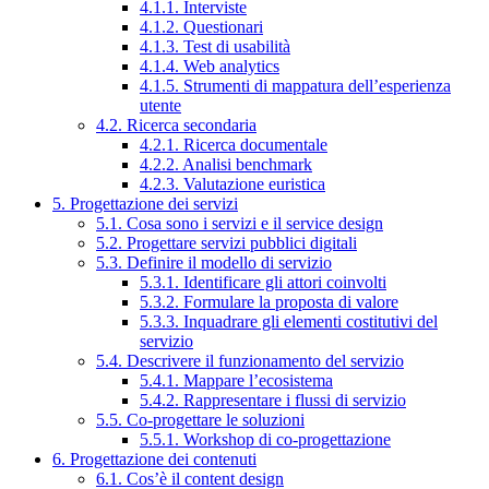
4.1.1. Interviste
4.1.2. Questionari
4.1.3. Test di usabilità
4.1.4. Web analytics
4.1.5. Strumenti di mappatura dell’esperienza
utente
4.2. Ricerca secondaria
4.2.1. Ricerca documentale
4.2.2. Analisi benchmark
4.2.3. Valutazione euristica
5. Progettazione dei servizi
5.1. Cosa sono i servizi e il service design
5.2. Progettare servizi pubblici digitali
5.3. Definire il modello di servizio
5.3.1. Identificare gli attori coinvolti
5.3.2. Formulare la proposta di valore
5.3.3. Inquadrare gli elementi costitutivi del
servizio
5.4. Descrivere il funzionamento del servizio
5.4.1. Mappare l’ecosistema
5.4.2. Rappresentare i flussi di servizio
5.5. Co-progettare le soluzioni
5.5.1. Workshop di co-progettazione
6. Progettazione dei contenuti
6.1. Cos’è il content design