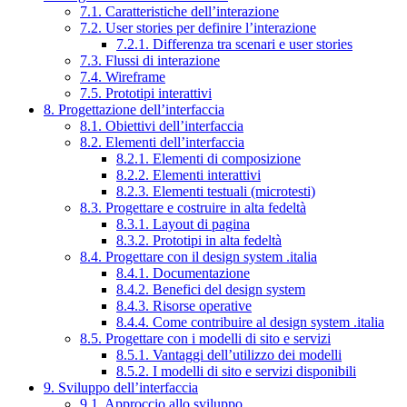
7.1. Caratteristiche dell’interazione
7.2. User stories per definire l’interazione
7.2.1. Differenza tra scenari e user stories
7.3. Flussi di interazione
7.4. Wireframe
7.5. Prototipi interattivi
8. Progettazione dell’interfaccia
8.1. Obiettivi dell’interfaccia
8.2. Elementi dell’interfaccia
8.2.1. Elementi di composizione
8.2.2. Elementi interattivi
8.2.3. Elementi testuali (microtesti)
8.3. Progettare e costruire in alta fedeltà
8.3.1. Layout di pagina
8.3.2. Prototipi in alta fedeltà
8.4. Progettare con il design system .italia
8.4.1. Documentazione
8.4.2. Benefici del design system
8.4.3. Risorse operative
8.4.4. Come contribuire al design system .italia
8.5. Progettare con i modelli di sito e servizi
8.5.1. Vantaggi dell’utilizzo dei modelli
8.5.2. I modelli di sito e servizi disponibili
9. Sviluppo dell’interfaccia
9.1. Approccio allo sviluppo