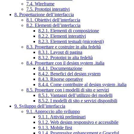
7.4. Wireframe
7.5. Prototipi interattivi
8. Progettazione dell’interfaccia
8.1. Obiettivi dell’interfaccia
8.2. Elementi dell’interfaccia
8.2.1. Elementi di composizione
8.2.2. Elementi interattivi
8.2.3. Elementi testuali (microtesti)
8.3. Progettare e costruire in alta fedeltà
8.3.1. Layout di pagina
8.3.2. Prototipi in alta fedeltà
8.4. Progettare con il design system .italia
8.4.1. Documentazione
8.4.2. Benefici del design system
8.4.3. Risorse operative
8.4.4. Come contribuire al design system .italia
8.5. Progettare con i modelli di sito e servizi
8.5.1. Vantaggi dell’utilizzo dei modelli
8.5.2. I modelli di sito e servizi disponibili
9. Sviluppo dell’interfaccia
9.1. Approccio allo sviluppo
9.1.1. Attività preliminari
9.1.2. Web design responsivo e accessibile
9.1.3. Mobile first
9.1.4. Progressive enhancement e Graceful