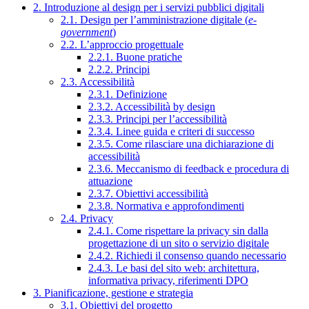
2. Introduzione al design per i servizi pubblici digitali
2.1. Design per l’amministrazione digitale (
e-
government
)
2.2. L’approccio progettuale
2.2.1. Buone pratiche
2.2.2. Principi
2.3. Accessibilità
2.3.1. Definizione
2.3.2. Accessibilità by design
2.3.3. Principi per l’accessibilità
2.3.4. Linee guida e criteri di successo
2.3.5. Come rilasciare una dichiarazione di
accessibilità
2.3.6. Meccanismo di feedback e procedura di
attuazione
2.3.7. Obiettivi accessibilità
2.3.8. Normativa e approfondimenti
2.4. Privacy
2.4.1. Come rispettare la privacy sin dalla
progettazione di un sito o servizio digitale
2.4.2. Richiedi il consenso quando necessario
2.4.3. Le basi del sito web: architettura,
informativa privacy, riferimenti DPO
3. Pianificazione, gestione e strategia
3.1. Obiettivi del progetto