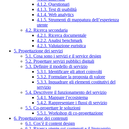
4.1.2. Questionari
4.1.3. Test di usabilità
4.1.4. Web analytics
4.1.5. Strumenti di mappatura dell’esperienza
utente
4.2. Ricerca secondaria
4.2.1. Ricerca documentale
4.2.2. Analisi benchmark
4.2.3. Valutazione euristica
5. Progettazione dei servizi
5.1. Cosa sono i servizi e il service design
5.2. Progettare servizi pubblici digitali
5.3. Definire il modello di servizio
5.3.1. Identificare gli attori coinvolti
5.3.2. Formulare la proposta di valore
5.3.3. Inquadrare gli elementi costitutivi del
servizio
5.4. Descrivere il funzionamento del servizio
5.4.1. Mappare l’ecosistema
5.4.2. Rappresentare i flussi di servizio
5.5. Co-progettare le soluzioni
5.5.1. Workshop di co-progettazione
6. Progettazione dei contenuti
6.1. Cos’è il content design
6.2. Ricerca utente sui contenuti e il linguaggio