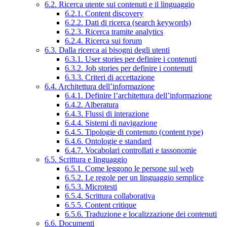
6.2. Ricerca utente sui contenuti e il linguaggio
6.2.1. Content discovery
6.2.2. Dati di ricerca (search keywords)
6.2.3. Ricerca tramite analytics
6.2.4. Ricerca sui forum
6.3. Dalla ricerca ai bisogni degli utenti
6.3.1. User stories per definire i contenuti
6.3.2. Job stories per definire i contenuti
6.3.3. Criteri di accettazione
6.4. Architettura dell’informazione
6.4.1. Definire l’architettura dell’informazione
6.4.2. Alberatura
6.4.3. Flussi di interazione
6.4.4. Sistemi di navigazione
6.4.5. Tipologie di contenuto (content type)
6.4.6. Ontologie e standard
6.4.7. Vocabolari controllati e tassonomie
6.5. Scrittura e linguaggio
6.5.1. Come leggono le persone sul web
6.5.2. Le regole per un linguaggio semplice
6.5.3. Microtesti
6.5.4. Scrittura collaborativa
6.5.5. Content critique
6.5.6. Traduzione e localizzazione dei contenuti
6.6. Documenti