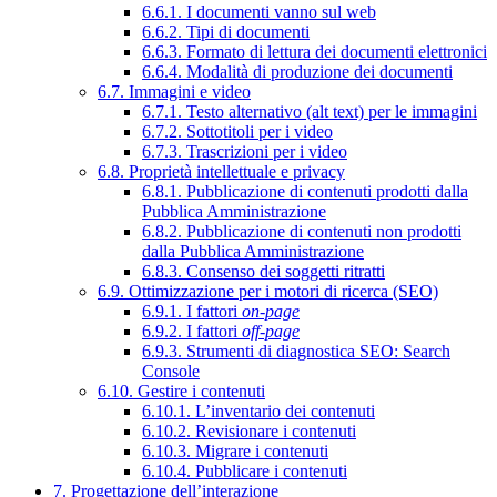
6.6.1. I documenti vanno sul web
6.6.2. Tipi di documenti
6.6.3. Formato di lettura dei documenti elettronici
6.6.4. Modalità di produzione dei documenti
6.7. Immagini e video
6.7.1. Testo alternativo (alt text) per le immagini
6.7.2. Sottotitoli per i video
6.7.3. Trascrizioni per i video
6.8. Proprietà intellettuale e privacy
6.8.1. Pubblicazione di contenuti prodotti dalla
Pubblica Amministrazione
6.8.2. Pubblicazione di contenuti non prodotti
dalla Pubblica Amministrazione
6.8.3. Consenso dei soggetti ritratti
6.9. Ottimizzazione per i motori di ricerca (SEO)
6.9.1. I fattori
on-page
6.9.2. I fattori
off-page
6.9.3. Strumenti di diagnostica SEO: Search
Console
6.10. Gestire i contenuti
6.10.1. L’inventario dei contenuti
6.10.2. Revisionare i contenuti
6.10.3. Migrare i contenuti
6.10.4. Pubblicare i contenuti
7. Progettazione dell’interazione