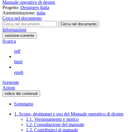
Manuale operativo di design
Progetto:
Designers Italia
Amministrazione:
italia
Cerca nel documento
Cerca nel documento
Informazioni
versione-corrente
Scarica
pdf
html
epub
Sorgente
Azioni
indice dei contenuti
Sommario
1. Scopo, destinatari e uso del Manuale operativo di design
1.1. Versionamento e storico
1.2. Consultazione del manuale
1.3. Contribuisci al manuale