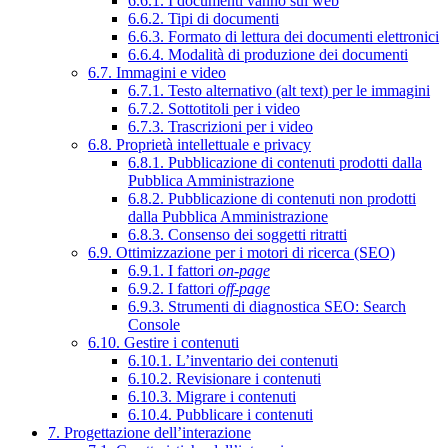
6.6.1. I documenti vanno sul web
6.6.2. Tipi di documenti
6.6.3. Formato di lettura dei documenti elettronici
6.6.4. Modalità di produzione dei documenti
6.7. Immagini e video
6.7.1. Testo alternativo (alt text) per le immagini
6.7.2. Sottotitoli per i video
6.7.3. Trascrizioni per i video
6.8. Proprietà intellettuale e privacy
6.8.1. Pubblicazione di contenuti prodotti dalla
Pubblica Amministrazione
6.8.2. Pubblicazione di contenuti non prodotti
dalla Pubblica Amministrazione
6.8.3. Consenso dei soggetti ritratti
6.9. Ottimizzazione per i motori di ricerca (SEO)
6.9.1. I fattori
on-page
6.9.2. I fattori
off-page
6.9.3. Strumenti di diagnostica SEO: Search
Console
6.10. Gestire i contenuti
6.10.1. L’inventario dei contenuti
6.10.2. Revisionare i contenuti
6.10.3. Migrare i contenuti
6.10.4. Pubblicare i contenuti
7. Progettazione dell’interazione