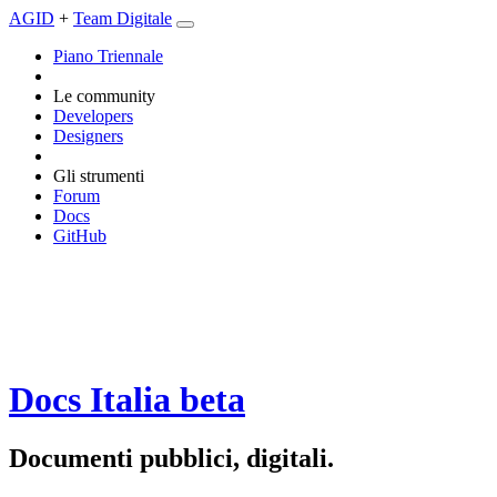
AGID
+
Team Digitale
Piano Triennale
Le community
Developers
Designers
Gli strumenti
Forum
Docs
GitHub
Docs Italia
beta
Documenti pubblici, digitali.