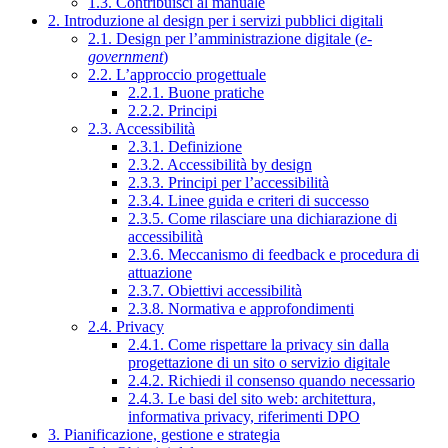
1.3. Contribuisci al manuale
2. Introduzione al design per i servizi pubblici digitali
2.1. Design per l’amministrazione digitale (
e-
government
)
2.2. L’approccio progettuale
2.2.1. Buone pratiche
2.2.2. Principi
2.3. Accessibilità
2.3.1. Definizione
2.3.2. Accessibilità by design
2.3.3. Principi per l’accessibilità
2.3.4. Linee guida e criteri di successo
2.3.5. Come rilasciare una dichiarazione di
accessibilità
2.3.6. Meccanismo di feedback e procedura di
attuazione
2.3.7. Obiettivi accessibilità
2.3.8. Normativa e approfondimenti
2.4. Privacy
2.4.1. Come rispettare la privacy sin dalla
progettazione di un sito o servizio digitale
2.4.2. Richiedi il consenso quando necessario
2.4.3. Le basi del sito web: architettura,
informativa privacy, riferimenti DPO
3. Pianificazione, gestione e strategia