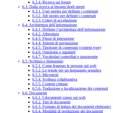
6.2.4. Ricerca sui forum
6.3. Dalla ricerca ai bisogni degli utenti
6.3.1. User stories per definire i contenuti
6.3.2. Job stories per definire i contenuti
6.3.3. Criteri di accettazione
6.4. Architettura dell’informazione
6.4.1. Definire l’architettura dell’informazione
6.4.2. Alberatura
6.4.3. Flussi di interazione
6.4.4. Sistemi di navigazione
6.4.5. Tipologie di contenuto (content type)
6.4.6. Ontologie e standard
6.4.7. Vocabolari controllati e tassonomie
6.5. Scrittura e linguaggio
6.5.1. Come leggono le persone sul web
6.5.2. Le regole per un linguaggio semplice
6.5.3. Microtesti
6.5.4. Scrittura collaborativa
6.5.5. Content critique
6.5.6. Traduzione e localizzazione dei contenuti
6.6. Documenti
6.6.1. I documenti vanno sul web
6.6.2. Tipi di documenti
6.6.3. Formato di lettura dei documenti elettronici
6.6.4. Modalità di produzione dei documenti