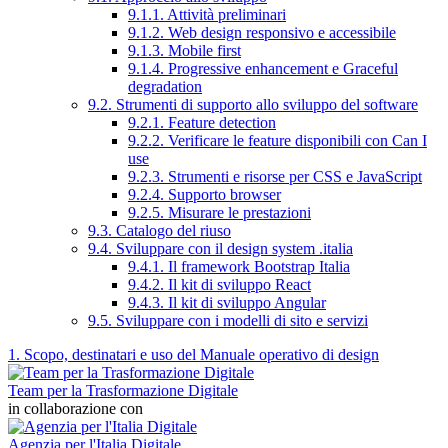
9.1.1. Attività preliminari
9.1.2. Web design responsivo e accessibile
9.1.3. Mobile first
9.1.4. Progressive enhancement e Graceful
degradation
9.2. Strumenti di supporto allo sviluppo del software
9.2.1. Feature detection
9.2.2. Verificare le feature disponibili con Can I
use
9.2.3. Strumenti e risorse per CSS e JavaScript
9.2.4. Supporto browser
9.2.5. Misurare le prestazioni
9.3. Catalogo del riuso
9.4. Sviluppare con il design system .italia
9.4.1. Il framework Bootstrap Italia
9.4.2. Il kit di sviluppo React
9.4.3. Il kit di sviluppo Angular
9.5. Sviluppare con i modelli di sito e servizi
1. Scopo, destinatari e uso del Manuale operativo di design
Team per la Trasformazione Digitale
in collaborazione con
Agenzia per l'Italia Digitale