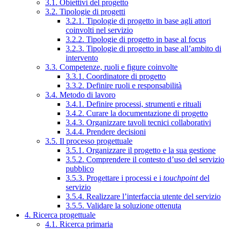
3.1. Obiettivi del progetto
3.2. Tipologie di progetti
3.2.1. Tipologie di progetto in base agli attori
coinvolti nel servizio
3.2.2. Tipologie di progetto in base al focus
3.2.3. Tipologie di progetto in base all’ambito di
intervento
3.3. Competenze, ruoli e figure coinvolte
3.3.1. Coordinatore di progetto
3.3.2. Definire ruoli e responsabilità
3.4. Metodo di lavoro
3.4.1. Definire processi, strumenti e rituali
3.4.2. Curare la documentazione di progetto
3.4.3. Organizzare tavoli tecnici collaborativi
3.4.4. Prendere decisioni
3.5. Il processo progettuale
3.5.1. Organizzare il progetto e la sua gestione
3.5.2. Comprendere il contesto d’uso del servizio
pubblico
3.5.3. Progettare i processi e i
touchpoint
del
servizio
3.5.4. Realizzare l’interfaccia utente del servizio
3.5.5. Validare la soluzione ottenuta
4. Ricerca progettuale
4.1. Ricerca primaria