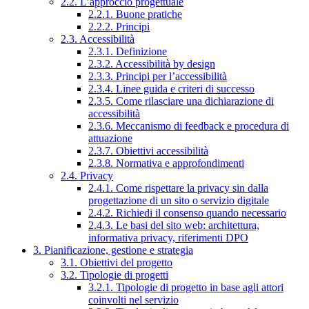
2.2. L’approccio progettuale
2.2.1. Buone pratiche
2.2.2. Principi
2.3. Accessibilità
2.3.1. Definizione
2.3.2. Accessibilità by design
2.3.3. Principi per l’accessibilità
2.3.4. Linee guida e criteri di successo
2.3.5. Come rilasciare una dichiarazione di
accessibilità
2.3.6. Meccanismo di feedback e procedura di
attuazione
2.3.7. Obiettivi accessibilità
2.3.8. Normativa e approfondimenti
2.4. Privacy
2.4.1. Come rispettare la privacy sin dalla
progettazione di un sito o servizio digitale
2.4.2. Richiedi il consenso quando necessario
2.4.3. Le basi del sito web: architettura,
informativa privacy, riferimenti DPO
3. Pianificazione, gestione e strategia
3.1. Obiettivi del progetto
3.2. Tipologie di progetti
3.2.1. Tipologie di progetto in base agli attori
coinvolti nel servizio