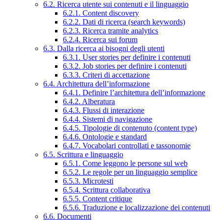
6.2. Ricerca utente sui contenuti e il linguaggio
6.2.1. Content discovery
6.2.2. Dati di ricerca (search keywords)
6.2.3. Ricerca tramite analytics
6.2.4. Ricerca sui forum
6.3. Dalla ricerca ai bisogni degli utenti
6.3.1. User stories per definire i contenuti
6.3.2. Job stories per definire i contenuti
6.3.3. Criteri di accettazione
6.4. Architettura dell’informazione
6.4.1. Definire l’architettura dell’informazione
6.4.2. Alberatura
6.4.3. Flussi di interazione
6.4.4. Sistemi di navigazione
6.4.5. Tipologie di contenuto (content type)
6.4.6. Ontologie e standard
6.4.7. Vocabolari controllati e tassonomie
6.5. Scrittura e linguaggio
6.5.1. Come leggono le persone sul web
6.5.2. Le regole per un linguaggio semplice
6.5.3. Microtesti
6.5.4. Scrittura collaborativa
6.5.5. Content critique
6.5.6. Traduzione e localizzazione dei contenuti
6.6. Documenti