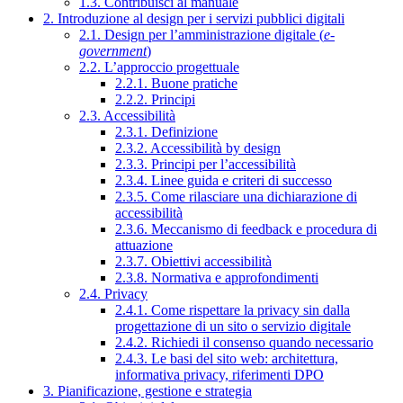
1.3. Contribuisci al manuale
2. Introduzione al design per i servizi pubblici digitali
2.1. Design per l’amministrazione digitale (
e-
government
)
2.2. L’approccio progettuale
2.2.1. Buone pratiche
2.2.2. Principi
2.3. Accessibilità
2.3.1. Definizione
2.3.2. Accessibilità by design
2.3.3. Principi per l’accessibilità
2.3.4. Linee guida e criteri di successo
2.3.5. Come rilasciare una dichiarazione di
accessibilità
2.3.6. Meccanismo di feedback e procedura di
attuazione
2.3.7. Obiettivi accessibilità
2.3.8. Normativa e approfondimenti
2.4. Privacy
2.4.1. Come rispettare la privacy sin dalla
progettazione di un sito o servizio digitale
2.4.2. Richiedi il consenso quando necessario
2.4.3. Le basi del sito web: architettura,
informativa privacy, riferimenti DPO
3. Pianificazione, gestione e strategia