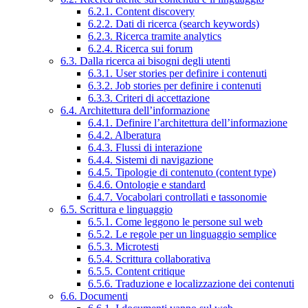
6.2.1. Content discovery
6.2.2. Dati di ricerca (search keywords)
6.2.3. Ricerca tramite analytics
6.2.4. Ricerca sui forum
6.3. Dalla ricerca ai bisogni degli utenti
6.3.1. User stories per definire i contenuti
6.3.2. Job stories per definire i contenuti
6.3.3. Criteri di accettazione
6.4. Architettura dell’informazione
6.4.1. Definire l’architettura dell’informazione
6.4.2. Alberatura
6.4.3. Flussi di interazione
6.4.4. Sistemi di navigazione
6.4.5. Tipologie di contenuto (content type)
6.4.6. Ontologie e standard
6.4.7. Vocabolari controllati e tassonomie
6.5. Scrittura e linguaggio
6.5.1. Come leggono le persone sul web
6.5.2. Le regole per un linguaggio semplice
6.5.3. Microtesti
6.5.4. Scrittura collaborativa
6.5.5. Content critique
6.5.6. Traduzione e localizzazione dei contenuti
6.6. Documenti