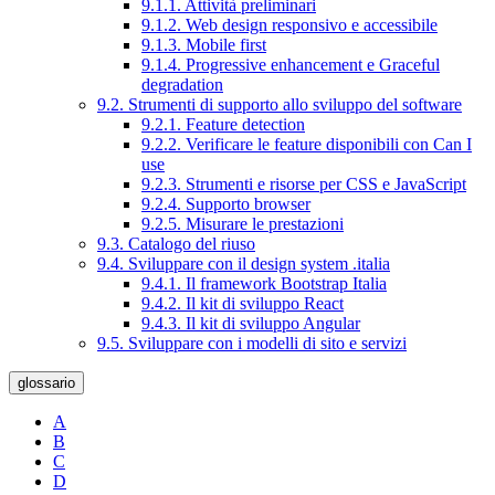
9.1.1. Attività preliminari
9.1.2. Web design responsivo e accessibile
9.1.3. Mobile first
9.1.4. Progressive enhancement e Graceful
degradation
9.2. Strumenti di supporto allo sviluppo del software
9.2.1. Feature detection
9.2.2. Verificare le feature disponibili con Can I
use
9.2.3. Strumenti e risorse per CSS e JavaScript
9.2.4. Supporto browser
9.2.5. Misurare le prestazioni
9.3. Catalogo del riuso
9.4. Sviluppare con il design system .italia
9.4.1. Il framework Bootstrap Italia
9.4.2. Il kit di sviluppo React
9.4.3. Il kit di sviluppo Angular
9.5. Sviluppare con i modelli di sito e servizi
glossario
A
B
C
D