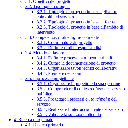
3.1. Obiettivi del progetto
3.2. Tipologie di progetti
3.2.1. Tipologie di progetto in base agli attori
coinvolti nel servizio
3.2.2. Tipologie di progetto in base al focus
3.2.3. Tipologie di progetto in base all’ambito di
intervento
3.3. Competenze, ruoli e figure coinvolte
3.3.1. Coordinatore di progetto
3.3.2. Definire ruoli e responsabilità
3.4. Metodo di lavoro
3.4.1. Definire processi, strumenti e rituali
3.4.2. Curare la documentazione di progetto
3.4.3. Organizzare tavoli tecnici collaborativi
3.4.4. Prendere decisioni
3.5. Il processo progettuale
3.5.1. Organizzare il progetto e la sua gestione
3.5.2. Comprendere il contesto d’uso del servizio
pubblico
3.5.3. Progettare i processi e i
touchpoint
del
servizio
3.5.4. Realizzare l’interfaccia utente del servizio
3.5.5. Validare la soluzione ottenuta
4. Ricerca progettuale
4.1. Ricerca primaria