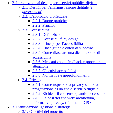
2. Introduzione al design per i servizi pubblici digitali
2.1. Design per l’amministrazione digitale (
e-
government
)
2.2. L’approccio progettuale
2.2.1. Buone pratiche
2.2.2. Principi
2.3. Accessibilità
2.3.1. Definizione
2.3.2. Accessibilità by design
2.3.3. Principi per l’accessibilità
2.3.4. Linee guida e criteri di successo
2.3.5. Come rilasciare una dichiarazione di
accessibilità
2.3.6. Meccanismo di feedback e procedura di
attuazione
2.3.7. Obiettivi accessibilità
2.3.8. Normativa e approfondimenti
2.4. Privacy
2.4.1. Come rispettare la privacy sin dalla
progettazione di un sito o servizio digitale
2.4.2. Richiedi il consenso quando necessario
2.4.3. Le basi del sito web: architettura,
informativa privacy, riferimenti DPO
3. Pianificazione, gestione e strategia
3.1. Obiettivi del progetto