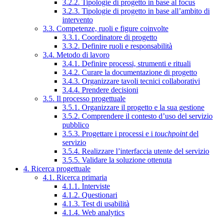
3.2.2. Tipologie di progetto in base al focus
3.2.3. Tipologie di progetto in base all’ambito di
intervento
3.3. Competenze, ruoli e figure coinvolte
3.3.1. Coordinatore di progetto
3.3.2. Definire ruoli e responsabilità
3.4. Metodo di lavoro
3.4.1. Definire processi, strumenti e rituali
3.4.2. Curare la documentazione di progetto
3.4.3. Organizzare tavoli tecnici collaborativi
3.4.4. Prendere decisioni
3.5. Il processo progettuale
3.5.1. Organizzare il progetto e la sua gestione
3.5.2. Comprendere il contesto d’uso del servizio
pubblico
3.5.3. Progettare i processi e i
touchpoint
del
servizio
3.5.4. Realizzare l’interfaccia utente del servizio
3.5.5. Validare la soluzione ottenuta
4. Ricerca progettuale
4.1. Ricerca primaria
4.1.1. Interviste
4.1.2. Questionari
4.1.3. Test di usabilità
4.1.4. Web analytics