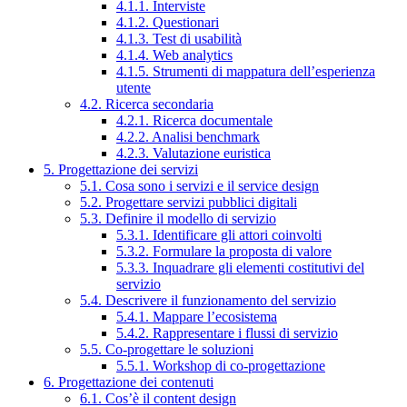
4.1.1. Interviste
4.1.2. Questionari
4.1.3. Test di usabilità
4.1.4. Web analytics
4.1.5. Strumenti di mappatura dell’esperienza
utente
4.2. Ricerca secondaria
4.2.1. Ricerca documentale
4.2.2. Analisi benchmark
4.2.3. Valutazione euristica
5. Progettazione dei servizi
5.1. Cosa sono i servizi e il service design
5.2. Progettare servizi pubblici digitali
5.3. Definire il modello di servizio
5.3.1. Identificare gli attori coinvolti
5.3.2. Formulare la proposta di valore
5.3.3. Inquadrare gli elementi costitutivi del
servizio
5.4. Descrivere il funzionamento del servizio
5.4.1. Mappare l’ecosistema
5.4.2. Rappresentare i flussi di servizio
5.5. Co-progettare le soluzioni
5.5.1. Workshop di co-progettazione
6. Progettazione dei contenuti
6.1. Cos’è il content design