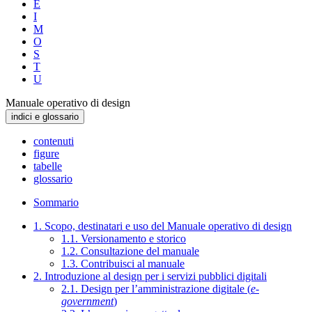
E
I
M
O
S
T
U
Manuale operativo di design
indici e glossario
contenuti
figure
tabelle
glossario
Sommario
1. Scopo, destinatari e uso del Manuale operativo di design
1.1. Versionamento e storico
1.2. Consultazione del manuale
1.3. Contribuisci al manuale
2. Introduzione al design per i servizi pubblici digitali
2.1. Design per l’amministrazione digitale (
e-
government
)