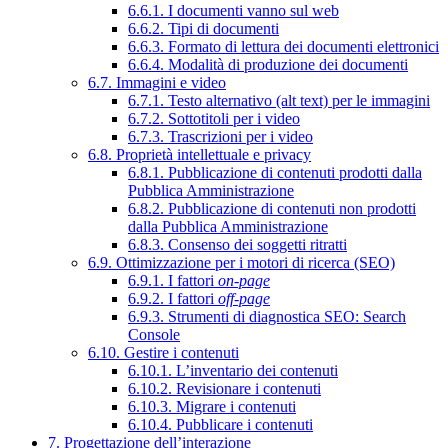
6.6.1. I documenti vanno sul web
6.6.2. Tipi di documenti
6.6.3. Formato di lettura dei documenti elettronici
6.6.4. Modalità di produzione dei documenti
6.7. Immagini e video
6.7.1. Testo alternativo (alt text) per le immagini
6.7.2. Sottotitoli per i video
6.7.3. Trascrizioni per i video
6.8. Proprietà intellettuale e privacy
6.8.1. Pubblicazione di contenuti prodotti dalla
Pubblica Amministrazione
6.8.2. Pubblicazione di contenuti non prodotti
dalla Pubblica Amministrazione
6.8.3. Consenso dei soggetti ritratti
6.9. Ottimizzazione per i motori di ricerca (SEO)
6.9.1. I fattori
on-page
6.9.2. I fattori
off-page
6.9.3. Strumenti di diagnostica SEO: Search
Console
6.10. Gestire i contenuti
6.10.1. L’inventario dei contenuti
6.10.2. Revisionare i contenuti
6.10.3. Migrare i contenuti
6.10.4. Pubblicare i contenuti
7. Progettazione dell’interazione