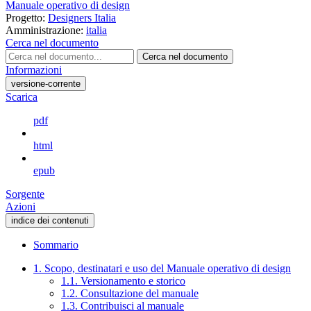
Manuale operativo di design
Progetto:
Designers Italia
Amministrazione:
italia
Cerca nel documento
Cerca nel documento
Informazioni
versione-corrente
Scarica
pdf
html
epub
Sorgente
Azioni
indice dei contenuti
Sommario
1. Scopo, destinatari e uso del Manuale operativo di design
1.1. Versionamento e storico
1.2. Consultazione del manuale
1.3. Contribuisci al manuale