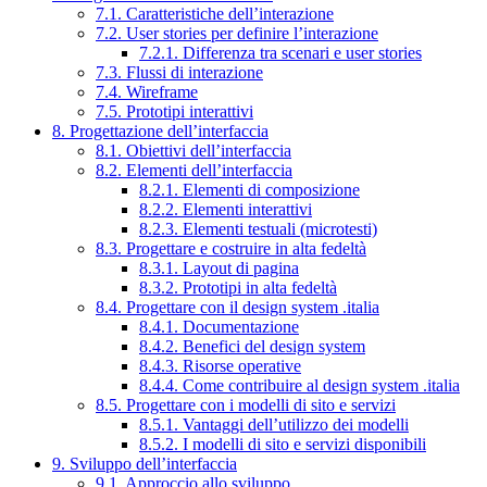
7.1. Caratteristiche dell’interazione
7.2. User stories per definire l’interazione
7.2.1. Differenza tra scenari e user stories
7.3. Flussi di interazione
7.4. Wireframe
7.5. Prototipi interattivi
8. Progettazione dell’interfaccia
8.1. Obiettivi dell’interfaccia
8.2. Elementi dell’interfaccia
8.2.1. Elementi di composizione
8.2.2. Elementi interattivi
8.2.3. Elementi testuali (microtesti)
8.3. Progettare e costruire in alta fedeltà
8.3.1. Layout di pagina
8.3.2. Prototipi in alta fedeltà
8.4. Progettare con il design system .italia
8.4.1. Documentazione
8.4.2. Benefici del design system
8.4.3. Risorse operative
8.4.4. Come contribuire al design system .italia
8.5. Progettare con i modelli di sito e servizi
8.5.1. Vantaggi dell’utilizzo dei modelli
8.5.2. I modelli di sito e servizi disponibili
9. Sviluppo dell’interfaccia
9.1. Approccio allo sviluppo