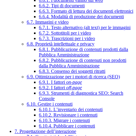
6.6.1. I documenti vanno sul web
6.6.2. Tipi di documenti
6.6.3. Formato di lettura dei documenti elettronici
6.6.4. Modalità di produzione dei documenti
6.7. Immagini e video
6.7.1. Testo alternativo (alt text) per le immagini
6.7.2. Sottotitoli per i video
6.7.3. Trascrizioni per i video
6.8. Proprietà intellettuale e privacy
6.8.1. Pubblicazione di contenuti prodotti dalla
Pubblica Amministrazione
6.8.2. Pubblicazione di contenuti non prodotti
dalla Pubblica Amministrazione
6.8.3. Consenso dei soggetti ritratti
6.9. Ottimizzazione per i motori di ricerca (SEO)
6.9.1. I fattori
on-page
6.9.2. I fattori
off-page
6.9.3. Strumenti di diagnostica SEO: Search
Console
6.10. Gestire i contenuti
6.10.1. L’inventario dei contenuti
6.10.2. Revisionare i contenuti
6.10.3. Migrare i contenuti
6.10.4. Pubblicare i contenuti
7. Progettazione dell’interazione