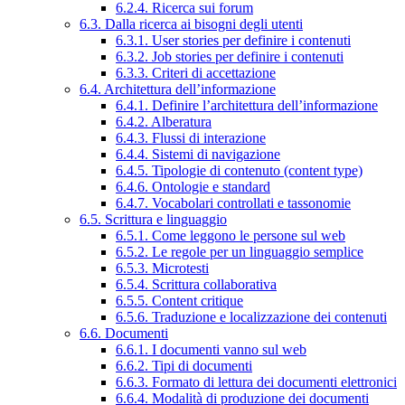
6.2.4. Ricerca sui forum
6.3. Dalla ricerca ai bisogni degli utenti
6.3.1. User stories per definire i contenuti
6.3.2. Job stories per definire i contenuti
6.3.3. Criteri di accettazione
6.4. Architettura dell’informazione
6.4.1. Definire l’architettura dell’informazione
6.4.2. Alberatura
6.4.3. Flussi di interazione
6.4.4. Sistemi di navigazione
6.4.5. Tipologie di contenuto (content type)
6.4.6. Ontologie e standard
6.4.7. Vocabolari controllati e tassonomie
6.5. Scrittura e linguaggio
6.5.1. Come leggono le persone sul web
6.5.2. Le regole per un linguaggio semplice
6.5.3. Microtesti
6.5.4. Scrittura collaborativa
6.5.5. Content critique
6.5.6. Traduzione e localizzazione dei contenuti
6.6. Documenti
6.6.1. I documenti vanno sul web
6.6.2. Tipi di documenti
6.6.3. Formato di lettura dei documenti elettronici
6.6.4. Modalità di produzione dei documenti