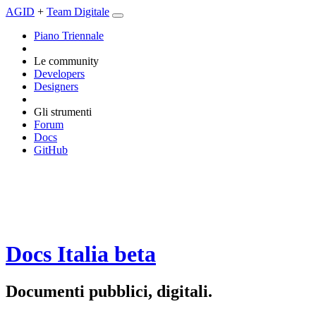
AGID
+
Team Digitale
Piano Triennale
Le community
Developers
Designers
Gli strumenti
Forum
Docs
GitHub
Docs Italia
beta
Documenti pubblici, digitali.