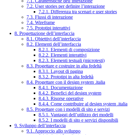
7.1. Caratteristiche dell’interazione
7.2. User stories per definire l’interazione
7.2.1. Differenza tra scenari e user stories
7.3. Flussi di interazione
7.4. Wireframe
7.5. Prototipi interattivi
8. Progettazione dell’interfaccia
8.1. Obiettivi dell’interfaccia
8.2. Elementi dell’interfaccia
8.2.1. Elementi di composizione
8.2.2. Elementi interattivi
8.2.3. Elementi testuali (microtesti)
8.3. Progettare e costruire in alta fedeltà
8.3.1. Layout di pagina
8.3.2. Prototipi in alta fedeltà
8.4. Progettare con il design system .italia
8.4.1. Documentazione
8.4.2. Benefici del design system
8.4.3. Risorse operative
8.4.4. Come contribuire al design system .italia
8.5. Progettare con i modelli di sito e servizi
8.5.1. Vantaggi dell’utilizzo dei modelli
8.5.2. I modelli di sito e servizi disponibili
9. Sviluppo dell’interfaccia
9.1. Approccio allo sviluppo