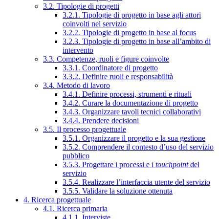
3.2. Tipologie di progetti
3.2.1. Tipologie di progetto in base agli attori
coinvolti nel servizio
3.2.2. Tipologie di progetto in base al focus
3.2.3. Tipologie di progetto in base all’ambito di
intervento
3.3. Competenze, ruoli e figure coinvolte
3.3.1. Coordinatore di progetto
3.3.2. Definire ruoli e responsabilità
3.4. Metodo di lavoro
3.4.1. Definire processi, strumenti e rituali
3.4.2. Curare la documentazione di progetto
3.4.3. Organizzare tavoli tecnici collaborativi
3.4.4. Prendere decisioni
3.5. Il processo progettuale
3.5.1. Organizzare il progetto e la sua gestione
3.5.2. Comprendere il contesto d’uso del servizio
pubblico
3.5.3. Progettare i processi e i
touchpoint
del
servizio
3.5.4. Realizzare l’interfaccia utente del servizio
3.5.5. Validare la soluzione ottenuta
4. Ricerca progettuale
4.1. Ricerca primaria
4.1.1. Interviste