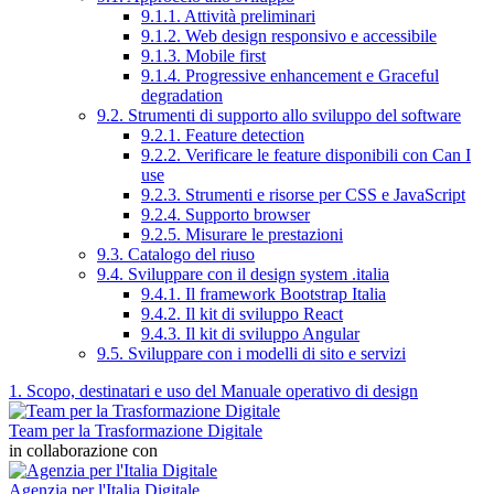
9.1.1. Attività preliminari
9.1.2. Web design responsivo e accessibile
9.1.3. Mobile first
9.1.4. Progressive enhancement e Graceful
degradation
9.2. Strumenti di supporto allo sviluppo del software
9.2.1. Feature detection
9.2.2. Verificare le feature disponibili con Can I
use
9.2.3. Strumenti e risorse per CSS e JavaScript
9.2.4. Supporto browser
9.2.5. Misurare le prestazioni
9.3. Catalogo del riuso
9.4. Sviluppare con il design system .italia
9.4.1. Il framework Bootstrap Italia
9.4.2. Il kit di sviluppo React
9.4.3. Il kit di sviluppo Angular
9.5. Sviluppare con i modelli di sito e servizi
1. Scopo, destinatari e uso del Manuale operativo di design
Team per la Trasformazione Digitale
in collaborazione con
Agenzia per l'Italia Digitale