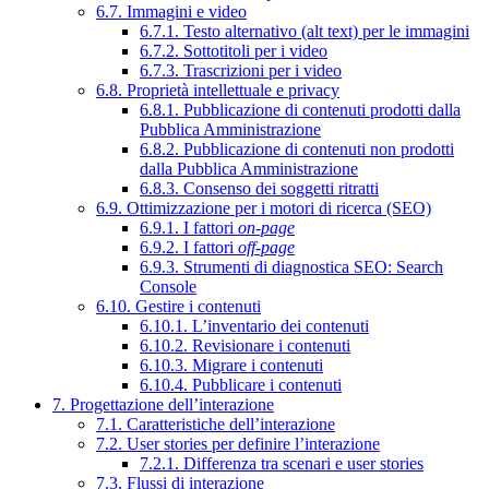
6.7. Immagini e video
6.7.1. Testo alternativo (alt text) per le immagini
6.7.2. Sottotitoli per i video
6.7.3. Trascrizioni per i video
6.8. Proprietà intellettuale e privacy
6.8.1. Pubblicazione di contenuti prodotti dalla
Pubblica Amministrazione
6.8.2. Pubblicazione di contenuti non prodotti
dalla Pubblica Amministrazione
6.8.3. Consenso dei soggetti ritratti
6.9. Ottimizzazione per i motori di ricerca (SEO)
6.9.1. I fattori
on-page
6.9.2. I fattori
off-page
6.9.3. Strumenti di diagnostica SEO: Search
Console
6.10. Gestire i contenuti
6.10.1. L’inventario dei contenuti
6.10.2. Revisionare i contenuti
6.10.3. Migrare i contenuti
6.10.4. Pubblicare i contenuti
7. Progettazione dell’interazione
7.1. Caratteristiche dell’interazione
7.2. User stories per definire l’interazione
7.2.1. Differenza tra scenari e user stories
7.3. Flussi di interazione