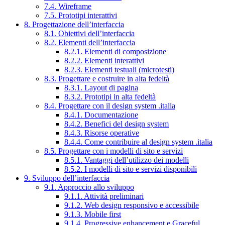
7.4. Wireframe
7.5. Prototipi interattivi
8. Progettazione dell’interfaccia
8.1. Obiettivi dell’interfaccia
8.2. Elementi dell’interfaccia
8.2.1. Elementi di composizione
8.2.2. Elementi interattivi
8.2.3. Elementi testuali (microtesti)
8.3. Progettare e costruire in alta fedeltà
8.3.1. Layout di pagina
8.3.2. Prototipi in alta fedeltà
8.4. Progettare con il design system .italia
8.4.1. Documentazione
8.4.2. Benefici del design system
8.4.3. Risorse operative
8.4.4. Come contribuire al design system .italia
8.5. Progettare con i modelli di sito e servizi
8.5.1. Vantaggi dell’utilizzo dei modelli
8.5.2. I modelli di sito e servizi disponibili
9. Sviluppo dell’interfaccia
9.1. Approccio allo sviluppo
9.1.1. Attività preliminari
9.1.2. Web design responsivo e accessibile
9.1.3. Mobile first
9.1.4. Progressive enhancement e Graceful