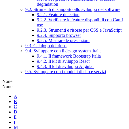
degradation
9.2. Strumenti di supporto allo sviluppo del software
9.2.1. Feature detection
9.2.2. Verificare le feature disponibili con Can I
use
9.2.3. Strumenti e risorse per CSS e JavaScript
9.2.4. Supporto browser
9.2.5. Misurare le prestazioni
9.3. Catalogo del riuso
9.4. Sviluppare con il design system .italia
9.4.1. Il framework Bootstrap Italia
9.4.2. Il kit di sviluppo React
9.4.3. Il kit di sviluppo Angular
9.5. Sviluppare con i modelli di sito e servizi
None
None
A
B
C
D
E
I
M