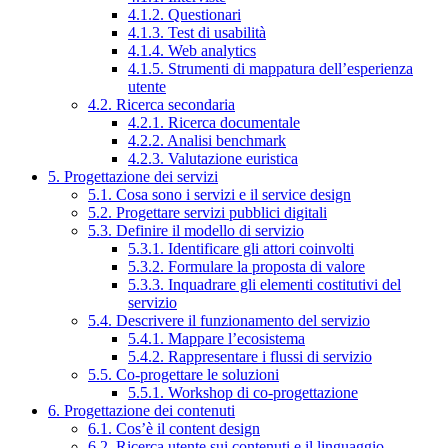
4.1.2. Questionari
4.1.3. Test di usabilità
4.1.4. Web analytics
4.1.5. Strumenti di mappatura dell’esperienza
utente
4.2. Ricerca secondaria
4.2.1. Ricerca documentale
4.2.2. Analisi benchmark
4.2.3. Valutazione euristica
5. Progettazione dei servizi
5.1. Cosa sono i servizi e il service design
5.2. Progettare servizi pubblici digitali
5.3. Definire il modello di servizio
5.3.1. Identificare gli attori coinvolti
5.3.2. Formulare la proposta di valore
5.3.3. Inquadrare gli elementi costitutivi del
servizio
5.4. Descrivere il funzionamento del servizio
5.4.1. Mappare l’ecosistema
5.4.2. Rappresentare i flussi di servizio
5.5. Co-progettare le soluzioni
5.5.1. Workshop di co-progettazione
6. Progettazione dei contenuti
6.1. Cos’è il content design
6.2. Ricerca utente sui contenuti e il linguaggio