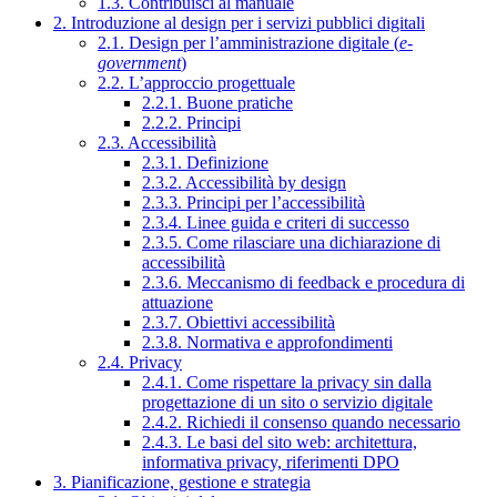
1.3. Contribuisci al manuale
2. Introduzione al design per i servizi pubblici digitali
2.1. Design per l’amministrazione digitale (
e-
government
)
2.2. L’approccio progettuale
2.2.1. Buone pratiche
2.2.2. Principi
2.3. Accessibilità
2.3.1. Definizione
2.3.2. Accessibilità by design
2.3.3. Principi per l’accessibilità
2.3.4. Linee guida e criteri di successo
2.3.5. Come rilasciare una dichiarazione di
accessibilità
2.3.6. Meccanismo di feedback e procedura di
attuazione
2.3.7. Obiettivi accessibilità
2.3.8. Normativa e approfondimenti
2.4. Privacy
2.4.1. Come rispettare la privacy sin dalla
progettazione di un sito o servizio digitale
2.4.2. Richiedi il consenso quando necessario
2.4.3. Le basi del sito web: architettura,
informativa privacy, riferimenti DPO
3. Pianificazione, gestione e strategia