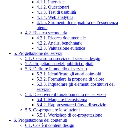
4.1.1. Interviste
4.1.2. Questionari
4.1.3. Test di usabilità
4.1.4. Web analytics
4.1.5. Strumenti di mappatura dell’esperienza
utente
4.2. Ricerca secondaria
4.2.1. Ricerca documentale
4.2.2. Analisi benchmark
4.2.3. Valutazione euristica
5. Progettazione dei servizi
5.1. Cosa sono i servizi e il service design
5.2. Progettare servizi pubblici digitali
5.3. Definire il modello di servizio
5.3.1. Identificare gli attori coinvolti
5.3.2. Formulare la proposta di valore
5.3.3. Inquadrare gli elementi costitutivi del
servizio
5.4. Descrivere il funzionamento del servizio
5.4.1. Mappare l’ecosistema
5.4.2. Rappresentare i flussi di servizio
5.5. Co-progettare le soluzioni
5.5.1. Workshop di co-progettazione
6. Progettazione dei contenuti
6.1. Cos’è il content design