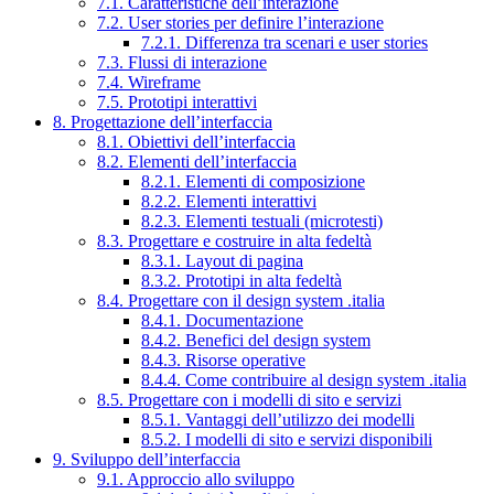
7.1. Caratteristiche dell’interazione
7.2. User stories per definire l’interazione
7.2.1. Differenza tra scenari e user stories
7.3. Flussi di interazione
7.4. Wireframe
7.5. Prototipi interattivi
8. Progettazione dell’interfaccia
8.1. Obiettivi dell’interfaccia
8.2. Elementi dell’interfaccia
8.2.1. Elementi di composizione
8.2.2. Elementi interattivi
8.2.3. Elementi testuali (microtesti)
8.3. Progettare e costruire in alta fedeltà
8.3.1. Layout di pagina
8.3.2. Prototipi in alta fedeltà
8.4. Progettare con il design system .italia
8.4.1. Documentazione
8.4.2. Benefici del design system
8.4.3. Risorse operative
8.4.4. Come contribuire al design system .italia
8.5. Progettare con i modelli di sito e servizi
8.5.1. Vantaggi dell’utilizzo dei modelli
8.5.2. I modelli di sito e servizi disponibili
9. Sviluppo dell’interfaccia
9.1. Approccio allo sviluppo