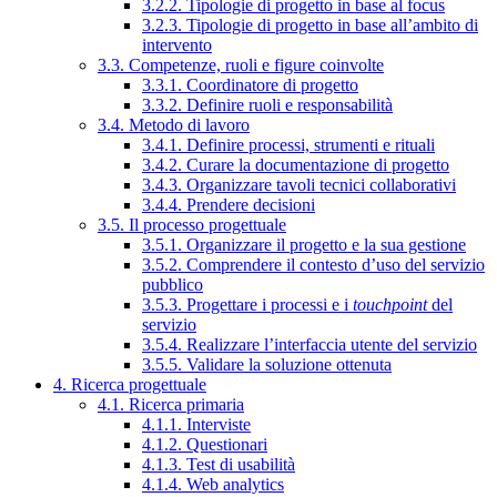
3.2.2. Tipologie di progetto in base al focus
3.2.3. Tipologie di progetto in base all’ambito di
intervento
3.3. Competenze, ruoli e figure coinvolte
3.3.1. Coordinatore di progetto
3.3.2. Definire ruoli e responsabilità
3.4. Metodo di lavoro
3.4.1. Definire processi, strumenti e rituali
3.4.2. Curare la documentazione di progetto
3.4.3. Organizzare tavoli tecnici collaborativi
3.4.4. Prendere decisioni
3.5. Il processo progettuale
3.5.1. Organizzare il progetto e la sua gestione
3.5.2. Comprendere il contesto d’uso del servizio
pubblico
3.5.3. Progettare i processi e i
touchpoint
del
servizio
3.5.4. Realizzare l’interfaccia utente del servizio
3.5.5. Validare la soluzione ottenuta
4. Ricerca progettuale
4.1. Ricerca primaria
4.1.1. Interviste
4.1.2. Questionari
4.1.3. Test di usabilità
4.1.4. Web analytics