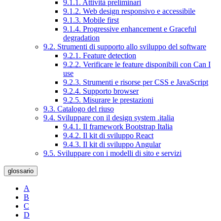
9.1.1. Attività preliminari
9.1.2. Web design responsivo e accessibile
9.1.3. Mobile first
9.1.4. Progressive enhancement e Graceful
degradation
9.2. Strumenti di supporto allo sviluppo del software
9.2.1. Feature detection
9.2.2. Verificare le feature disponibili con Can I
use
9.2.3. Strumenti e risorse per CSS e JavaScript
9.2.4. Supporto browser
9.2.5. Misurare le prestazioni
9.3. Catalogo del riuso
9.4. Sviluppare con il design system .italia
9.4.1. Il framework Bootstrap Italia
9.4.2. Il kit di sviluppo React
9.4.3. Il kit di sviluppo Angular
9.5. Sviluppare con i modelli di sito e servizi
glossario
A
B
C
D