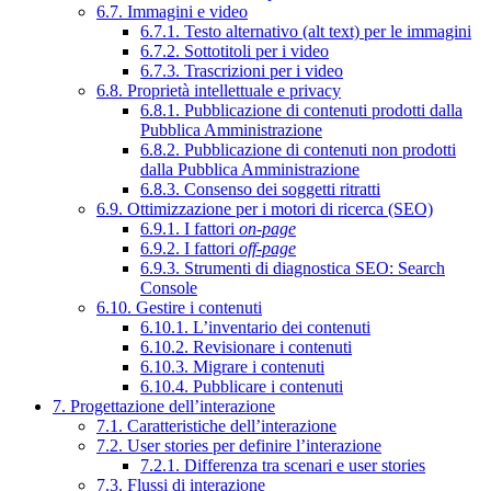
6.7. Immagini e video
6.7.1. Testo alternativo (alt text) per le immagini
6.7.2. Sottotitoli per i video
6.7.3. Trascrizioni per i video
6.8. Proprietà intellettuale e privacy
6.8.1. Pubblicazione di contenuti prodotti dalla
Pubblica Amministrazione
6.8.2. Pubblicazione di contenuti non prodotti
dalla Pubblica Amministrazione
6.8.3. Consenso dei soggetti ritratti
6.9. Ottimizzazione per i motori di ricerca (SEO)
6.9.1. I fattori
on-page
6.9.2. I fattori
off-page
6.9.3. Strumenti di diagnostica SEO: Search
Console
6.10. Gestire i contenuti
6.10.1. L’inventario dei contenuti
6.10.2. Revisionare i contenuti
6.10.3. Migrare i contenuti
6.10.4. Pubblicare i contenuti
7. Progettazione dell’interazione
7.1. Caratteristiche dell’interazione
7.2. User stories per definire l’interazione
7.2.1. Differenza tra scenari e user stories
7.3. Flussi di interazione