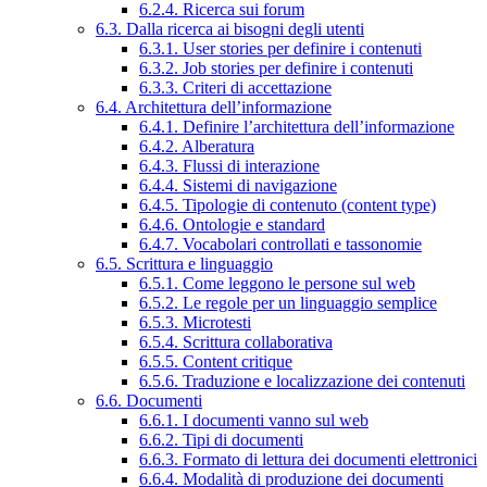
6.2.4. Ricerca sui forum
6.3. Dalla ricerca ai bisogni degli utenti
6.3.1. User stories per definire i contenuti
6.3.2. Job stories per definire i contenuti
6.3.3. Criteri di accettazione
6.4. Architettura dell’informazione
6.4.1. Definire l’architettura dell’informazione
6.4.2. Alberatura
6.4.3. Flussi di interazione
6.4.4. Sistemi di navigazione
6.4.5. Tipologie di contenuto (content type)
6.4.6. Ontologie e standard
6.4.7. Vocabolari controllati e tassonomie
6.5. Scrittura e linguaggio
6.5.1. Come leggono le persone sul web
6.5.2. Le regole per un linguaggio semplice
6.5.3. Microtesti
6.5.4. Scrittura collaborativa
6.5.5. Content critique
6.5.6. Traduzione e localizzazione dei contenuti
6.6. Documenti
6.6.1. I documenti vanno sul web
6.6.2. Tipi di documenti
6.6.3. Formato di lettura dei documenti elettronici
6.6.4. Modalità di produzione dei documenti