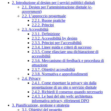
2. Introduzione al design per i servizi pubblici digitali
2.1. Design per l’amministrazione digitale (
e-
government
)
2.2. L’approccio progettuale
2.2.1. Buone pratiche
2.2.2. Principi
2.3. Accessibilità
2.3.1. Definizione
2.3.2. Accessibilità by design
2.3.3. Principi per l’accessibilità
2.3.4. Linee guida e criteri di successo
2.3.5. Come rilasciare una dichiarazione di
accessibilità
2.3.6. Meccanismo di feedback e procedura di
attuazione
2.3.7. Obiettivi accessibilità
2.3.8. Normativa e approfondimenti
2.4. Privacy
2.4.1. Come rispettare la privacy sin dalla
progettazione di un sito o servizio digitale
2.4.2. Richiedi il consenso quando necessario
2.4.3. Le basi del sito web: architettura,
informativa privacy, riferimenti DPO
3. Pianificazione, gestione e strategia
3.1. Obiettivi del progetto