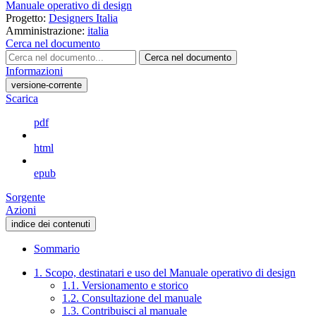
Manuale operativo di design
Progetto:
Designers Italia
Amministrazione:
italia
Cerca nel documento
Cerca nel documento
Informazioni
versione-corrente
Scarica
pdf
html
epub
Sorgente
Azioni
indice dei contenuti
Sommario
1. Scopo, destinatari e uso del Manuale operativo di design
1.1. Versionamento e storico
1.2. Consultazione del manuale
1.3. Contribuisci al manuale