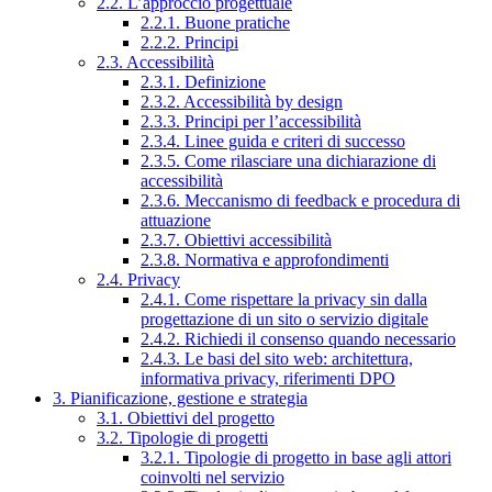
2.2. L’approccio progettuale
2.2.1. Buone pratiche
2.2.2. Principi
2.3. Accessibilità
2.3.1. Definizione
2.3.2. Accessibilità by design
2.3.3. Principi per l’accessibilità
2.3.4. Linee guida e criteri di successo
2.3.5. Come rilasciare una dichiarazione di
accessibilità
2.3.6. Meccanismo di feedback e procedura di
attuazione
2.3.7. Obiettivi accessibilità
2.3.8. Normativa e approfondimenti
2.4. Privacy
2.4.1. Come rispettare la privacy sin dalla
progettazione di un sito o servizio digitale
2.4.2. Richiedi il consenso quando necessario
2.4.3. Le basi del sito web: architettura,
informativa privacy, riferimenti DPO
3. Pianificazione, gestione e strategia
3.1. Obiettivi del progetto
3.2. Tipologie di progetti
3.2.1. Tipologie di progetto in base agli attori
coinvolti nel servizio