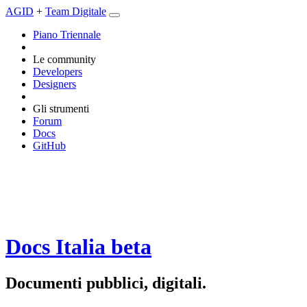
AGID
+
Team Digitale
Piano Triennale
Le community
Developers
Designers
Gli strumenti
Forum
Docs
GitHub
Docs Italia
beta
Documenti pubblici, digitali.