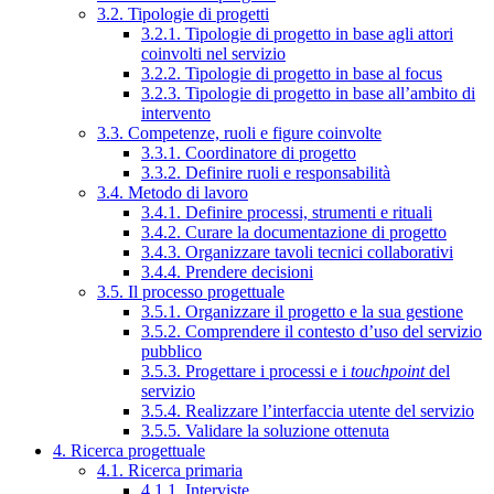
3.2. Tipologie di progetti
3.2.1. Tipologie di progetto in base agli attori
coinvolti nel servizio
3.2.2. Tipologie di progetto in base al focus
3.2.3. Tipologie di progetto in base all’ambito di
intervento
3.3. Competenze, ruoli e figure coinvolte
3.3.1. Coordinatore di progetto
3.3.2. Definire ruoli e responsabilità
3.4. Metodo di lavoro
3.4.1. Definire processi, strumenti e rituali
3.4.2. Curare la documentazione di progetto
3.4.3. Organizzare tavoli tecnici collaborativi
3.4.4. Prendere decisioni
3.5. Il processo progettuale
3.5.1. Organizzare il progetto e la sua gestione
3.5.2. Comprendere il contesto d’uso del servizio
pubblico
3.5.3. Progettare i processi e i
touchpoint
del
servizio
3.5.4. Realizzare l’interfaccia utente del servizio
3.5.5. Validare la soluzione ottenuta
4. Ricerca progettuale
4.1. Ricerca primaria
4.1.1. Interviste