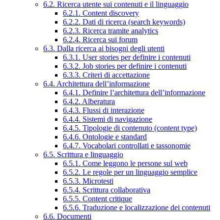
6.2. Ricerca utente sui contenuti e il linguaggio
6.2.1. Content discovery
6.2.2. Dati di ricerca (search keywords)
6.2.3. Ricerca tramite analytics
6.2.4. Ricerca sui forum
6.3. Dalla ricerca ai bisogni degli utenti
6.3.1. User stories per definire i contenuti
6.3.2. Job stories per definire i contenuti
6.3.3. Criteri di accettazione
6.4. Architettura dell’informazione
6.4.1. Definire l’architettura dell’informazione
6.4.2. Alberatura
6.4.3. Flussi di interazione
6.4.4. Sistemi di navigazione
6.4.5. Tipologie di contenuto (content type)
6.4.6. Ontologie e standard
6.4.7. Vocabolari controllati e tassonomie
6.5. Scrittura e linguaggio
6.5.1. Come leggono le persone sul web
6.5.2. Le regole per un linguaggio semplice
6.5.3. Microtesti
6.5.4. Scrittura collaborativa
6.5.5. Content critique
6.5.6. Traduzione e localizzazione dei contenuti
6.6. Documenti