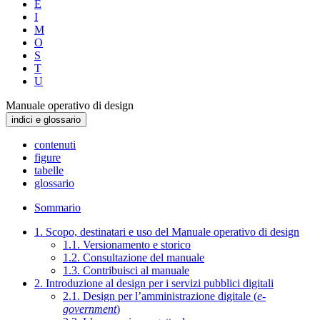
E
I
M
O
S
T
U
Manuale operativo di design
indici e glossario
contenuti
figure
tabelle
glossario
Sommario
1. Scopo, destinatari e uso del Manuale operativo di design
1.1. Versionamento e storico
1.2. Consultazione del manuale
1.3. Contribuisci al manuale
2. Introduzione al design per i servizi pubblici digitali
2.1. Design per l’amministrazione digitale (
e-
government
)