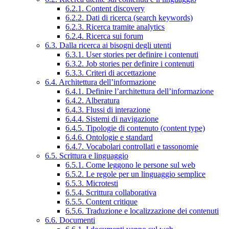
6.2.1. Content discovery
6.2.2. Dati di ricerca (search keywords)
6.2.3. Ricerca tramite analytics
6.2.4. Ricerca sui forum
6.3. Dalla ricerca ai bisogni degli utenti
6.3.1. User stories per definire i contenuti
6.3.2. Job stories per definire i contenuti
6.3.3. Criteri di accettazione
6.4. Architettura dell’informazione
6.4.1. Definire l’architettura dell’informazione
6.4.2. Alberatura
6.4.3. Flussi di interazione
6.4.4. Sistemi di navigazione
6.4.5. Tipologie di contenuto (content type)
6.4.6. Ontologie e standard
6.4.7. Vocabolari controllati e tassonomie
6.5. Scrittura e linguaggio
6.5.1. Come leggono le persone sul web
6.5.2. Le regole per un linguaggio semplice
6.5.3. Microtesti
6.5.4. Scrittura collaborativa
6.5.5. Content critique
6.5.6. Traduzione e localizzazione dei contenuti
6.6. Documenti