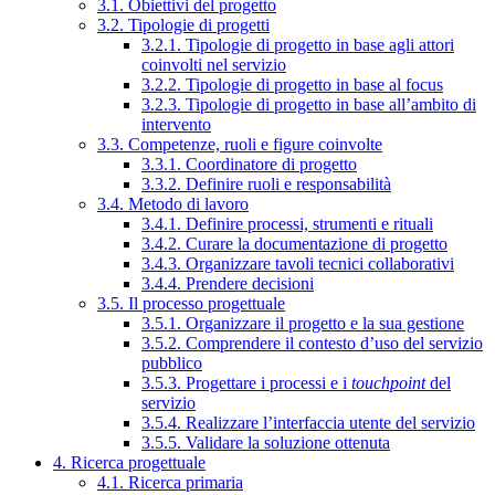
3.1. Obiettivi del progetto
3.2. Tipologie di progetti
3.2.1. Tipologie di progetto in base agli attori
coinvolti nel servizio
3.2.2. Tipologie di progetto in base al focus
3.2.3. Tipologie di progetto in base all’ambito di
intervento
3.3. Competenze, ruoli e figure coinvolte
3.3.1. Coordinatore di progetto
3.3.2. Definire ruoli e responsabilità
3.4. Metodo di lavoro
3.4.1. Definire processi, strumenti e rituali
3.4.2. Curare la documentazione di progetto
3.4.3. Organizzare tavoli tecnici collaborativi
3.4.4. Prendere decisioni
3.5. Il processo progettuale
3.5.1. Organizzare il progetto e la sua gestione
3.5.2. Comprendere il contesto d’uso del servizio
pubblico
3.5.3. Progettare i processi e i
touchpoint
del
servizio
3.5.4. Realizzare l’interfaccia utente del servizio
3.5.5. Validare la soluzione ottenuta
4. Ricerca progettuale
4.1. Ricerca primaria