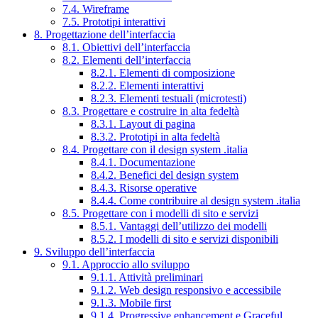
7.4. Wireframe
7.5. Prototipi interattivi
8. Progettazione dell’interfaccia
8.1. Obiettivi dell’interfaccia
8.2. Elementi dell’interfaccia
8.2.1. Elementi di composizione
8.2.2. Elementi interattivi
8.2.3. Elementi testuali (microtesti)
8.3. Progettare e costruire in alta fedeltà
8.3.1. Layout di pagina
8.3.2. Prototipi in alta fedeltà
8.4. Progettare con il design system .italia
8.4.1. Documentazione
8.4.2. Benefici del design system
8.4.3. Risorse operative
8.4.4. Come contribuire al design system .italia
8.5. Progettare con i modelli di sito e servizi
8.5.1. Vantaggi dell’utilizzo dei modelli
8.5.2. I modelli di sito e servizi disponibili
9. Sviluppo dell’interfaccia
9.1. Approccio allo sviluppo
9.1.1. Attività preliminari
9.1.2. Web design responsivo e accessibile
9.1.3. Mobile first
9.1.4. Progressive enhancement e Graceful