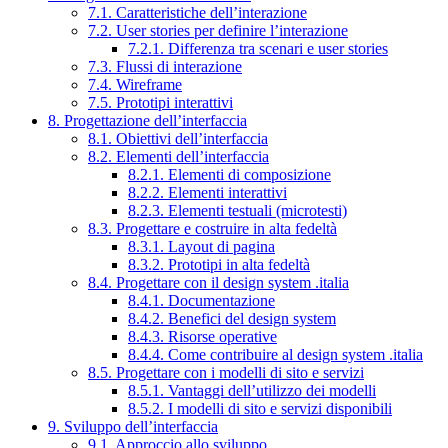
7.1. Caratteristiche dell’interazione
7.2. User stories per definire l’interazione
7.2.1. Differenza tra scenari e user stories
7.3. Flussi di interazione
7.4. Wireframe
7.5. Prototipi interattivi
8. Progettazione dell’interfaccia
8.1. Obiettivi dell’interfaccia
8.2. Elementi dell’interfaccia
8.2.1. Elementi di composizione
8.2.2. Elementi interattivi
8.2.3. Elementi testuali (microtesti)
8.3. Progettare e costruire in alta fedeltà
8.3.1. Layout di pagina
8.3.2. Prototipi in alta fedeltà
8.4. Progettare con il design system .italia
8.4.1. Documentazione
8.4.2. Benefici del design system
8.4.3. Risorse operative
8.4.4. Come contribuire al design system .italia
8.5. Progettare con i modelli di sito e servizi
8.5.1. Vantaggi dell’utilizzo dei modelli
8.5.2. I modelli di sito e servizi disponibili
9. Sviluppo dell’interfaccia
9.1. Approccio allo sviluppo