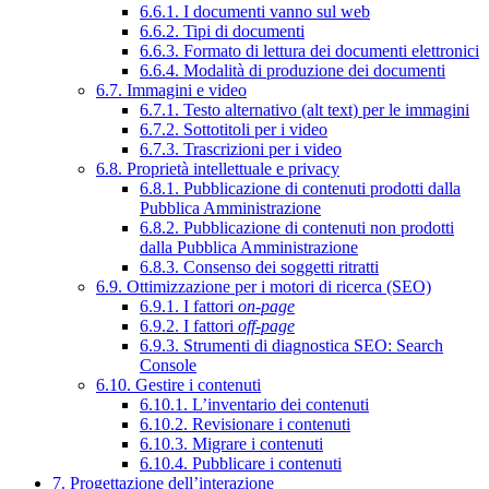
6.6.1. I documenti vanno sul web
6.6.2. Tipi di documenti
6.6.3. Formato di lettura dei documenti elettronici
6.6.4. Modalità di produzione dei documenti
6.7. Immagini e video
6.7.1. Testo alternativo (alt text) per le immagini
6.7.2. Sottotitoli per i video
6.7.3. Trascrizioni per i video
6.8. Proprietà intellettuale e privacy
6.8.1. Pubblicazione di contenuti prodotti dalla
Pubblica Amministrazione
6.8.2. Pubblicazione di contenuti non prodotti
dalla Pubblica Amministrazione
6.8.3. Consenso dei soggetti ritratti
6.9. Ottimizzazione per i motori di ricerca (SEO)
6.9.1. I fattori
on-page
6.9.2. I fattori
off-page
6.9.3. Strumenti di diagnostica SEO: Search
Console
6.10. Gestire i contenuti
6.10.1. L’inventario dei contenuti
6.10.2. Revisionare i contenuti
6.10.3. Migrare i contenuti
6.10.4. Pubblicare i contenuti
7. Progettazione dell’interazione