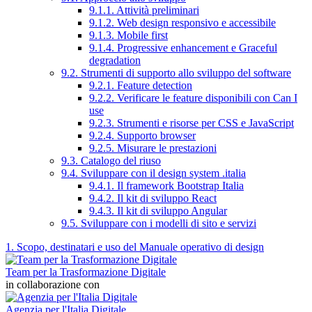
9.1.1. Attività preliminari
9.1.2. Web design responsivo e accessibile
9.1.3. Mobile first
9.1.4. Progressive enhancement e Graceful
degradation
9.2. Strumenti di supporto allo sviluppo del software
9.2.1. Feature detection
9.2.2. Verificare le feature disponibili con Can I
use
9.2.3. Strumenti e risorse per CSS e JavaScript
9.2.4. Supporto browser
9.2.5. Misurare le prestazioni
9.3. Catalogo del riuso
9.4. Sviluppare con il design system .italia
9.4.1. Il framework Bootstrap Italia
9.4.2. Il kit di sviluppo React
9.4.3. Il kit di sviluppo Angular
9.5. Sviluppare con i modelli di sito e servizi
1. Scopo, destinatari e uso del Manuale operativo di design
Team per la Trasformazione Digitale
in collaborazione con
Agenzia per l'Italia Digitale