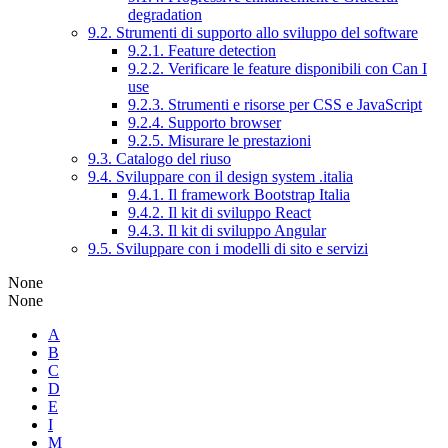
degradation
9.2. Strumenti di supporto allo sviluppo del software
9.2.1. Feature detection
9.2.2. Verificare le feature disponibili con Can I
use
9.2.3. Strumenti e risorse per CSS e JavaScript
9.2.4. Supporto browser
9.2.5. Misurare le prestazioni
9.3. Catalogo del riuso
9.4. Sviluppare con il design system .italia
9.4.1. Il framework Bootstrap Italia
9.4.2. Il kit di sviluppo React
9.4.3. Il kit di sviluppo Angular
9.5. Sviluppare con i modelli di sito e servizi
None
None
A
B
C
D
E
I
M