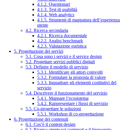
4.1.2. Questionari
4.1.3. Test di usabilità
4.1.4. Web analytics
4.1.5. Strumenti di mappatura dell’esperienza
utente
4.2. Ricerca secondaria
4.2.1. Ricerca documentale
4.2.2. Analisi benchmark
4.2.3. Valutazione euristica
5. Progettazione dei servizi
5.1. Cosa sono i servizi e il service design
5.2. Progettare servizi pubblici digitali
5.3. Definire il modello di servizio
5.3.1. Identificare gli attori coinvolti
5.3.2. Formulare la proposta di valore
5.3.3. Inquadrare gli elementi costitutivi del
servizio
5.4. Descrivere il funzionamento del servizio
5.4.1. Mappare l’ecosistema
5.4.2. Rappresentare i flussi di servizio
5.5. Co-progettare le soluzioni
5.5.1. Workshop di co-progettazione
6. Progettazione dei contenuti
6.1. Cos’è il content design
6.2. Ricerca utente sui contenuti e il linguaggio