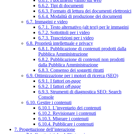
6.6.1. I documenti vanno sul web
6.6.2. Tipi di documenti
6.6.3. Formato di lettura dei documenti elettronici
6.6.4. Modalità di produzione dei documenti
6.7. Immagini e video
6.7.1. Testo alternativo (alt text) per le immagini
6.7.2. Sottotitoli per i video
6.7.3. Trascrizioni per i video
6.8. Proprietà intellettuale e privacy
6.8.1. Pubblicazione di contenuti prodotti dalla
Pubblica Amministrazione
6.8.2. Pubblicazione di contenuti non prodotti
dalla Pubblica Amministrazione
6.8.3. Consenso dei soggetti ritratti
6.9. Ottimizzazione per i motori di ricerca (SEO)
6.9.1. I fattori
on-page
6.9.2. I fattori
off-page
6.9.3. Strumenti di diagnostica SEO: Search
Console
6.10. Gestire i contenuti
6.10.1. L’inventario dei contenuti
6.10.2. Revisionare i contenuti
6.10.3. Migrare i contenuti
6.10.4. Pubblicare i contenuti
7. Progettazione dell’interazione