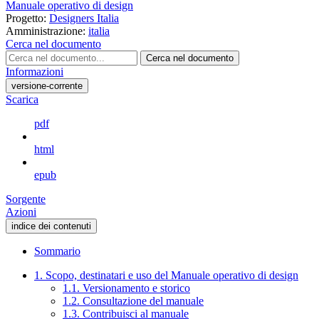
Manuale operativo di design
Progetto:
Designers Italia
Amministrazione:
italia
Cerca nel documento
Cerca nel documento
Informazioni
versione-corrente
Scarica
pdf
html
epub
Sorgente
Azioni
indice dei contenuti
Sommario
1. Scopo, destinatari e uso del Manuale operativo di design
1.1. Versionamento e storico
1.2. Consultazione del manuale
1.3. Contribuisci al manuale