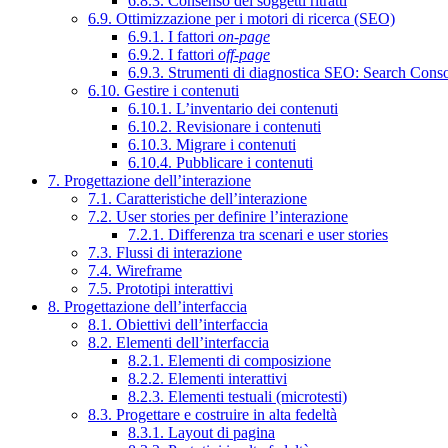
6.8.3. Consenso dei soggetti ritratti
6.9. Ottimizzazione per i motori di ricerca (SEO)
6.9.1. I fattori
on-page
6.9.2. I fattori
off-page
6.9.3. Strumenti di diagnostica SEO: Search Cons
6.10. Gestire i contenuti
6.10.1. L’inventario dei contenuti
6.10.2. Revisionare i contenuti
6.10.3. Migrare i contenuti
6.10.4. Pubblicare i contenuti
7. Progettazione dell’interazione
7.1. Caratteristiche dell’interazione
7.2. User stories per definire l’interazione
7.2.1. Differenza tra scenari e user stories
7.3. Flussi di interazione
7.4. Wireframe
7.5. Prototipi interattivi
8. Progettazione dell’interfaccia
8.1. Obiettivi dell’interfaccia
8.2. Elementi dell’interfaccia
8.2.1. Elementi di composizione
8.2.2. Elementi interattivi
8.2.3. Elementi testuali (microtesti)
8.3. Progettare e costruire in alta fedeltà
8.3.1. Layout di pagina