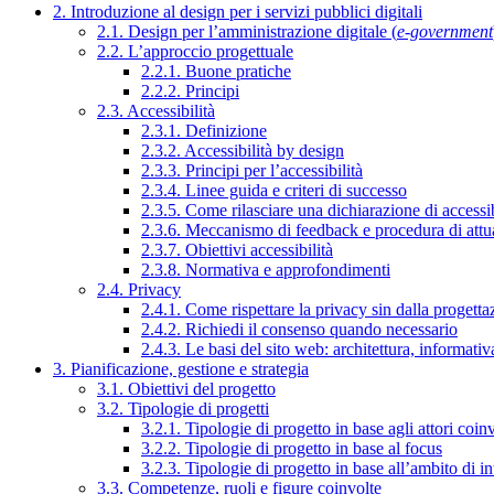
2. Introduzione al design per i servizi pubblici digitali
2.1. Design per l’amministrazione digitale (
e-government
2.2. L’approccio progettuale
2.2.1. Buone pratiche
2.2.2. Principi
2.3. Accessibilità
2.3.1. Definizione
2.3.2. Accessibilità by design
2.3.3. Principi per l’accessibilità
2.3.4. Linee guida e criteri di successo
2.3.5. Come rilasciare una dichiarazione di accessib
2.3.6. Meccanismo di feedback e procedura di attu
2.3.7. Obiettivi accessibilità
2.3.8. Normativa e approfondimenti
2.4. Privacy
2.4.1. Come rispettare la privacy sin dalla progettaz
2.4.2. Richiedi il consenso quando necessario
2.4.3. Le basi del sito web: architettura, informati
3. Pianificazione, gestione e strategia
3.1. Obiettivi del progetto
3.2. Tipologie di progetti
3.2.1. Tipologie di progetto in base agli attori coinv
3.2.2. Tipologie di progetto in base al focus
3.2.3. Tipologie di progetto in base all’ambito di i
3.3. Competenze, ruoli e figure coinvolte