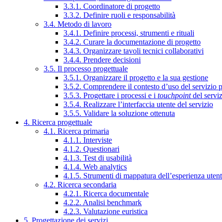
3.3.1. Coordinatore di progetto
3.3.2. Definire ruoli e responsabilità
3.4. Metodo di lavoro
3.4.1. Definire processi, strumenti e rituali
3.4.2. Curare la documentazione di progetto
3.4.3. Organizzare tavoli tecnici collaborativi
3.4.4. Prendere decisioni
3.5. Il processo progettuale
3.5.1. Organizzare il progetto e la sua gestione
3.5.2. Comprendere il contesto d’uso del servizio 
3.5.3. Progettare i processi e i
touchpoint
del servi
3.5.4. Realizzare l’interfaccia utente del servizio
3.5.5. Validare la soluzione ottenuta
4. Ricerca progettuale
4.1. Ricerca primaria
4.1.1. Interviste
4.1.2. Questionari
4.1.3. Test di usabilità
4.1.4. Web analytics
4.1.5. Strumenti di mappatura dell’esperienza uten
4.2. Ricerca secondaria
4.2.1. Ricerca documentale
4.2.2. Analisi benchmark
4.2.3. Valutazione euristica
5. Progettazione dei servizi