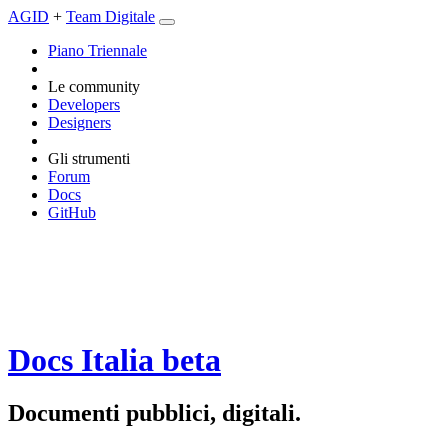
AGID
+
Team Digitale
Piano Triennale
Le community
Developers
Designers
Gli strumenti
Forum
Docs
GitHub
Docs Italia
beta
Documenti pubblici, digitali.