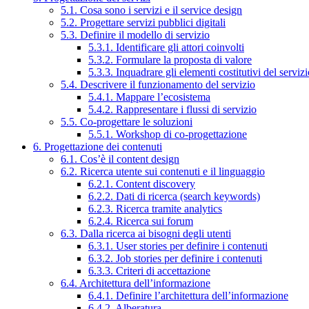
5.1. Cosa sono i servizi e il service design
5.2. Progettare servizi pubblici digitali
5.3. Definire il modello di servizio
5.3.1. Identificare gli attori coinvolti
5.3.2. Formulare la proposta di valore
5.3.3. Inquadrare gli elementi costitutivi del serviz
5.4. Descrivere il funzionamento del servizio
5.4.1. Mappare l’ecosistema
5.4.2. Rappresentare i flussi di servizio
5.5. Co-progettare le soluzioni
5.5.1. Workshop di co-progettazione
6. Progettazione dei contenuti
6.1. Cos’è il content design
6.2. Ricerca utente sui contenuti e il linguaggio
6.2.1. Content discovery
6.2.2. Dati di ricerca (search keywords)
6.2.3. Ricerca tramite analytics
6.2.4. Ricerca sui forum
6.3. Dalla ricerca ai bisogni degli utenti
6.3.1. User stories per definire i contenuti
6.3.2. Job stories per definire i contenuti
6.3.3. Criteri di accettazione
6.4. Architettura dell’informazione
6.4.1. Definire l’architettura dell’informazione
6.4.2. Alberatura