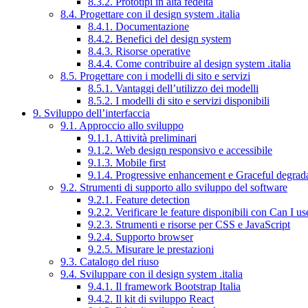
8.3.2. Prototipi in alta fedeltà
8.4. Progettare con il design system .italia
8.4.1. Documentazione
8.4.2. Benefici del design system
8.4.3. Risorse operative
8.4.4. Come contribuire al design system .italia
8.5. Progettare con i modelli di sito e servizi
8.5.1. Vantaggi dell’utilizzo dei modelli
8.5.2. I modelli di sito e servizi disponibili
9. Sviluppo dell’interfaccia
9.1. Approccio allo sviluppo
9.1.1. Attività preliminari
9.1.2. Web design responsivo e accessibile
9.1.3. Mobile first
9.1.4. Progressive enhancement e Graceful degrad
9.2. Strumenti di supporto allo sviluppo del software
9.2.1. Feature detection
9.2.2. Verificare le feature disponibili con Can I us
9.2.3. Strumenti e risorse per CSS e JavaScript
9.2.4. Supporto browser
9.2.5. Misurare le prestazioni
9.3. Catalogo del riuso
9.4. Sviluppare con il design system .italia
9.4.1. Il framework Bootstrap Italia
9.4.2. Il kit di sviluppo React