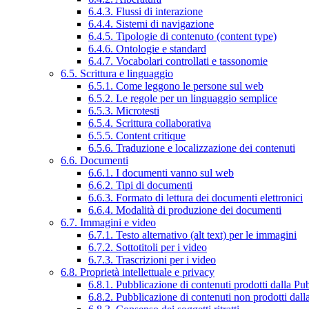
6.4.3. Flussi di interazione
6.4.4. Sistemi di navigazione
6.4.5. Tipologie di contenuto (content type)
6.4.6. Ontologie e standard
6.4.7. Vocabolari controllati e tassonomie
6.5. Scrittura e linguaggio
6.5.1. Come leggono le persone sul web
6.5.2. Le regole per un linguaggio semplice
6.5.3. Microtesti
6.5.4. Scrittura collaborativa
6.5.5. Content critique
6.5.6. Traduzione e localizzazione dei contenuti
6.6. Documenti
6.6.1. I documenti vanno sul web
6.6.2. Tipi di documenti
6.6.3. Formato di lettura dei documenti elettronici
6.6.4. Modalità di produzione dei documenti
6.7. Immagini e video
6.7.1. Testo alternativo (alt text) per le immagini
6.7.2. Sottotitoli per i video
6.7.3. Trascrizioni per i video
6.8. Proprietà intellettuale e privacy
6.8.1. Pubblicazione di contenuti prodotti dalla P
6.8.2. Pubblicazione di contenuti non prodotti dal