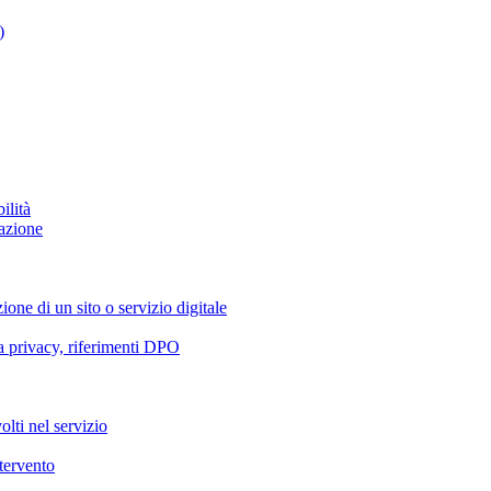
)
ilità
azione
ione di un sito o servizio digitale
va privacy, riferimenti DPO
olti nel servizio
ntervento