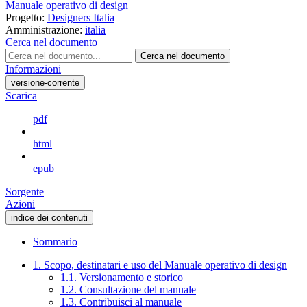
Manuale operativo di design
Progetto:
Designers Italia
Amministrazione:
italia
Cerca nel documento
Cerca nel documento
Informazioni
versione-corrente
Scarica
pdf
html
epub
Sorgente
Azioni
indice dei contenuti
Sommario
1. Scopo, destinatari e uso del Manuale operativo di design
1.1. Versionamento e storico
1.2. Consultazione del manuale
1.3. Contribuisci al manuale