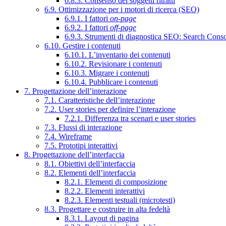
6.8.3. Consenso dei soggetti ritratti
6.9. Ottimizzazione per i motori di ricerca (SEO)
6.9.1. I fattori
on-page
6.9.2. I fattori
off-page
6.9.3. Strumenti di diagnostica SEO: Search Cons
6.10. Gestire i contenuti
6.10.1. L’inventario dei contenuti
6.10.2. Revisionare i contenuti
6.10.3. Migrare i contenuti
6.10.4. Pubblicare i contenuti
7. Progettazione dell’interazione
7.1. Caratteristiche dell’interazione
7.2. User stories per definire l’interazione
7.2.1. Differenza tra scenari e user stories
7.3. Flussi di interazione
7.4. Wireframe
7.5. Prototipi interattivi
8. Progettazione dell’interfaccia
8.1. Obiettivi dell’interfaccia
8.2. Elementi dell’interfaccia
8.2.1. Elementi di composizione
8.2.2. Elementi interattivi
8.2.3. Elementi testuali (microtesti)
8.3. Progettare e costruire in alta fedeltà
8.3.1. Layout di pagina