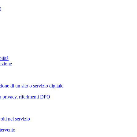
)
ilità
azione
ione di un sito o servizio digitale
va privacy, riferimenti DPO
olti nel servizio
ntervento