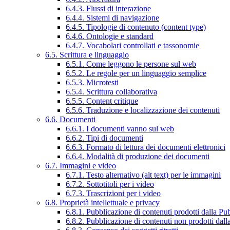
6.4.3. Flussi di interazione
6.4.4. Sistemi di navigazione
6.4.5. Tipologie di contenuto (content type)
6.4.6. Ontologie e standard
6.4.7. Vocabolari controllati e tassonomie
6.5. Scrittura e linguaggio
6.5.1. Come leggono le persone sul web
6.5.2. Le regole per un linguaggio semplice
6.5.3. Microtesti
6.5.4. Scrittura collaborativa
6.5.5. Content critique
6.5.6. Traduzione e localizzazione dei contenuti
6.6. Documenti
6.6.1. I documenti vanno sul web
6.6.2. Tipi di documenti
6.6.3. Formato di lettura dei documenti elettronici
6.6.4. Modalità di produzione dei documenti
6.7. Immagini e video
6.7.1. Testo alternativo (alt text) per le immagini
6.7.2. Sottotitoli per i video
6.7.3. Trascrizioni per i video
6.8. Proprietà intellettuale e privacy
6.8.1. Pubblicazione di contenuti prodotti dalla P
6.8.2. Pubblicazione di contenuti non prodotti dal