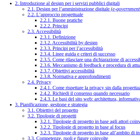
2. Introduzione al design per i servizi pubblici digitali
2.1. Design per l’amministrazione digitale (
e-government
2.2. L’approccio progettuale
2.2.1. Buone pratiche
2.2.2. Principi
2.3. Accessibilità
2.3.1. Definizione
2.3.2. Accessibilità by design
2.3.3. Principi per l’accessibilità
2.3.4. Linee guida e criteri di successo
2.3.5. Come rilasciare una dichiarazione di accessib
2.3.6. Meccanismo di feedback e procedura di attu
2.3.7. Obiettivi accessibilità
2.3.8. Normativa e approfondimenti
2.4. Privacy
2.4.1. Come rispettare la privacy sin dalla progettaz
2.4.2. Richiedi il consenso quando necessario
2.4.3. Le basi del sito web: architettura, informati
3. Pianificazione, gestione e strategia
3.1. Obiettivi del progetto
3.2. Tipologie di progetti
3.2.1. Tipologie di progetto in base agli attori coinv
3.2.2. Tipologie di progetto in base al focus
3.2.3. Tipologie di progetto in base all’ambito di i
3.3. Competenze, ruoli e figure coinvolte