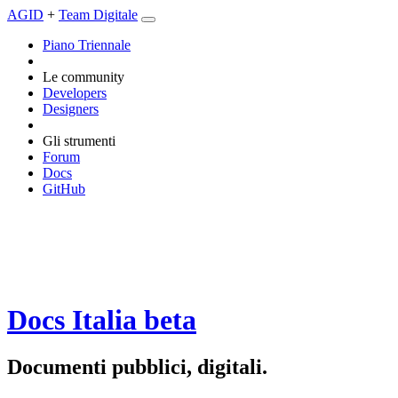
AGID
+
Team Digitale
Piano Triennale
Le community
Developers
Designers
Gli strumenti
Forum
Docs
GitHub
Docs Italia
beta
Documenti pubblici, digitali.