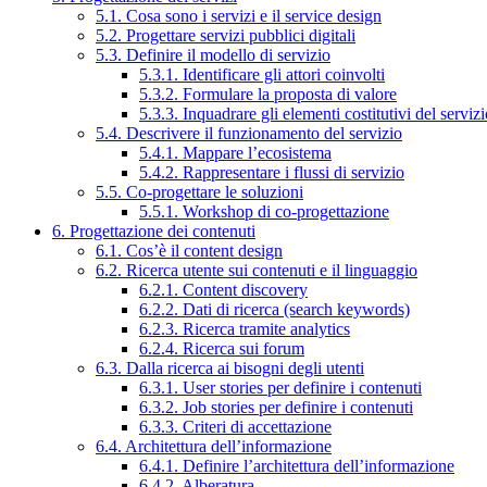
5.1. Cosa sono i servizi e il service design
5.2. Progettare servizi pubblici digitali
5.3. Definire il modello di servizio
5.3.1. Identificare gli attori coinvolti
5.3.2. Formulare la proposta di valore
5.3.3. Inquadrare gli elementi costitutivi del serviz
5.4. Descrivere il funzionamento del servizio
5.4.1. Mappare l’ecosistema
5.4.2. Rappresentare i flussi di servizio
5.5. Co-progettare le soluzioni
5.5.1. Workshop di co-progettazione
6. Progettazione dei contenuti
6.1. Cos’è il content design
6.2. Ricerca utente sui contenuti e il linguaggio
6.2.1. Content discovery
6.2.2. Dati di ricerca (search keywords)
6.2.3. Ricerca tramite analytics
6.2.4. Ricerca sui forum
6.3. Dalla ricerca ai bisogni degli utenti
6.3.1. User stories per definire i contenuti
6.3.2. Job stories per definire i contenuti
6.3.3. Criteri di accettazione
6.4. Architettura dell’informazione
6.4.1. Definire l’architettura dell’informazione
6.4.2. Alberatura