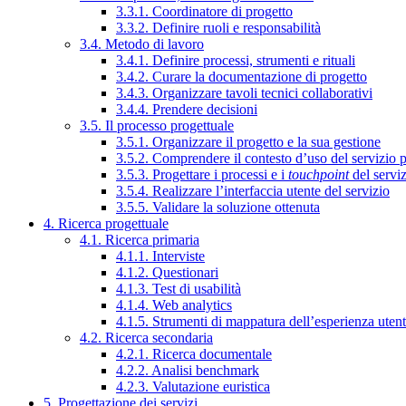
3.3.1. Coordinatore di progetto
3.3.2. Definire ruoli e responsabilità
3.4. Metodo di lavoro
3.4.1. Definire processi, strumenti e rituali
3.4.2. Curare la documentazione di progetto
3.4.3. Organizzare tavoli tecnici collaborativi
3.4.4. Prendere decisioni
3.5. Il processo progettuale
3.5.1. Organizzare il progetto e la sua gestione
3.5.2. Comprendere il contesto d’uso del servizio 
3.5.3. Progettare i processi e i
touchpoint
del servi
3.5.4. Realizzare l’interfaccia utente del servizio
3.5.5. Validare la soluzione ottenuta
4. Ricerca progettuale
4.1. Ricerca primaria
4.1.1. Interviste
4.1.2. Questionari
4.1.3. Test di usabilità
4.1.4. Web analytics
4.1.5. Strumenti di mappatura dell’esperienza uten
4.2. Ricerca secondaria
4.2.1. Ricerca documentale
4.2.2. Analisi benchmark
4.2.3. Valutazione euristica
5. Progettazione dei servizi