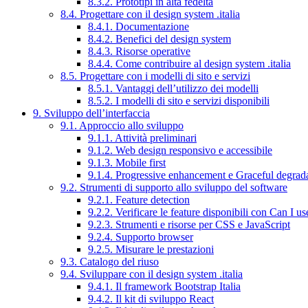
8.3.2. Prototipi in alta fedeltà
8.4. Progettare con il design system .italia
8.4.1. Documentazione
8.4.2. Benefici del design system
8.4.3. Risorse operative
8.4.4. Come contribuire al design system .italia
8.5. Progettare con i modelli di sito e servizi
8.5.1. Vantaggi dell’utilizzo dei modelli
8.5.2. I modelli di sito e servizi disponibili
9. Sviluppo dell’interfaccia
9.1. Approccio allo sviluppo
9.1.1. Attività preliminari
9.1.2. Web design responsivo e accessibile
9.1.3. Mobile first
9.1.4. Progressive enhancement e Graceful degrad
9.2. Strumenti di supporto allo sviluppo del software
9.2.1. Feature detection
9.2.2. Verificare le feature disponibili con Can I us
9.2.3. Strumenti e risorse per CSS e JavaScript
9.2.4. Supporto browser
9.2.5. Misurare le prestazioni
9.3. Catalogo del riuso
9.4. Sviluppare con il design system .italia
9.4.1. Il framework Bootstrap Italia
9.4.2. Il kit di sviluppo React