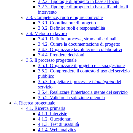
3.2.2. Tipologie di progetto in base al focus
3.2.3. Tipologie di progetto in base all’ambito di
intervento
3.3. Competenze, ruoli e figure coinvolte
3.3.1. Coordinatore di progetto
3.3.2. Definire ruoli e responsabilità
3.4. Metodo di lavoro
3.4.1. Definire processi, strumenti e rituali
3.4.2. Curare la documentazione di progetto
3.4.3. Organizzare tavoli tecnici collaborativi
3.4.4. Prendere decisioni
3.5. Il processo progettuale
3.5.1. Organizzare il progetto e la sua gestione
3.5.2. Comprendere il contesto d’uso del servizio
pubblico
3.5.3. Progettare i processi e i
touchpoint
del
servizio
3.5.4. Realizzare l’interfaccia utente del servizio
3.5.5. Validare la soluzione ottenuta
4. Ricerca progettuale
4.1. Ricerca primaria
4.1.1. Interviste
4.1.2. Questionari
4.1.3. Test di usabilità
4.1.4. Web analytics