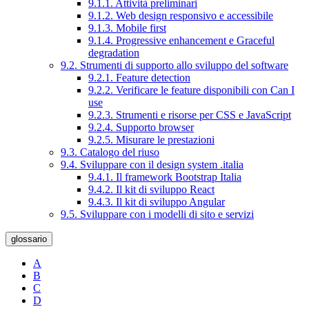
9.1.1. Attività preliminari
9.1.2. Web design responsivo e accessibile
9.1.3. Mobile first
9.1.4. Progressive enhancement e Graceful
degradation
9.2. Strumenti di supporto allo sviluppo del software
9.2.1. Feature detection
9.2.2. Verificare le feature disponibili con Can I
use
9.2.3. Strumenti e risorse per CSS e JavaScript
9.2.4. Supporto browser
9.2.5. Misurare le prestazioni
9.3. Catalogo del riuso
9.4. Sviluppare con il design system .italia
9.4.1. Il framework Bootstrap Italia
9.4.2. Il kit di sviluppo React
9.4.3. Il kit di sviluppo Angular
9.5. Sviluppare con i modelli di sito e servizi
glossario
A
B
C
D