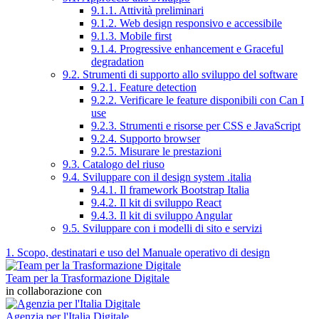
9.1.1. Attività preliminari
9.1.2. Web design responsivo e accessibile
9.1.3. Mobile first
9.1.4. Progressive enhancement e Graceful
degradation
9.2. Strumenti di supporto allo sviluppo del software
9.2.1. Feature detection
9.2.2. Verificare le feature disponibili con Can I
use
9.2.3. Strumenti e risorse per CSS e JavaScript
9.2.4. Supporto browser
9.2.5. Misurare le prestazioni
9.3. Catalogo del riuso
9.4. Sviluppare con il design system .italia
9.4.1. Il framework Bootstrap Italia
9.4.2. Il kit di sviluppo React
9.4.3. Il kit di sviluppo Angular
9.5. Sviluppare con i modelli di sito e servizi
1. Scopo, destinatari e uso del Manuale operativo di design
Team per la Trasformazione Digitale
in collaborazione con
Agenzia per l'Italia Digitale