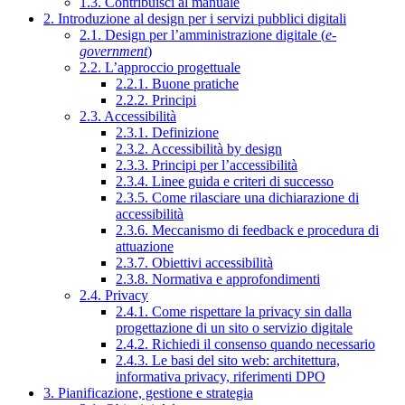
1.3. Contribuisci al manuale
2. Introduzione al design per i servizi pubblici digitali
2.1. Design per l’amministrazione digitale (
e-
government
)
2.2. L’approccio progettuale
2.2.1. Buone pratiche
2.2.2. Principi
2.3. Accessibilità
2.3.1. Definizione
2.3.2. Accessibilità by design
2.3.3. Principi per l’accessibilità
2.3.4. Linee guida e criteri di successo
2.3.5. Come rilasciare una dichiarazione di
accessibilità
2.3.6. Meccanismo di feedback e procedura di
attuazione
2.3.7. Obiettivi accessibilità
2.3.8. Normativa e approfondimenti
2.4. Privacy
2.4.1. Come rispettare la privacy sin dalla
progettazione di un sito o servizio digitale
2.4.2. Richiedi il consenso quando necessario
2.4.3. Le basi del sito web: architettura,
informativa privacy, riferimenti DPO
3. Pianificazione, gestione e strategia