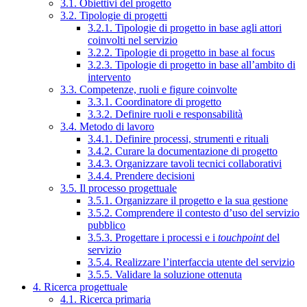
3.1. Obiettivi del progetto
3.2. Tipologie di progetti
3.2.1. Tipologie di progetto in base agli attori
coinvolti nel servizio
3.2.2. Tipologie di progetto in base al focus
3.2.3. Tipologie di progetto in base all’ambito di
intervento
3.3. Competenze, ruoli e figure coinvolte
3.3.1. Coordinatore di progetto
3.3.2. Definire ruoli e responsabilità
3.4. Metodo di lavoro
3.4.1. Definire processi, strumenti e rituali
3.4.2. Curare la documentazione di progetto
3.4.3. Organizzare tavoli tecnici collaborativi
3.4.4. Prendere decisioni
3.5. Il processo progettuale
3.5.1. Organizzare il progetto e la sua gestione
3.5.2. Comprendere il contesto d’uso del servizio
pubblico
3.5.3. Progettare i processi e i
touchpoint
del
servizio
3.5.4. Realizzare l’interfaccia utente del servizio
3.5.5. Validare la soluzione ottenuta
4. Ricerca progettuale
4.1. Ricerca primaria