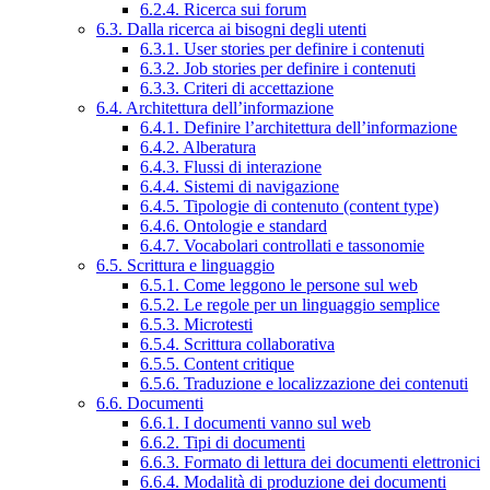
6.2.4. Ricerca sui forum
6.3. Dalla ricerca ai bisogni degli utenti
6.3.1. User stories per definire i contenuti
6.3.2. Job stories per definire i contenuti
6.3.3. Criteri di accettazione
6.4. Architettura dell’informazione
6.4.1. Definire l’architettura dell’informazione
6.4.2. Alberatura
6.4.3. Flussi di interazione
6.4.4. Sistemi di navigazione
6.4.5. Tipologie di contenuto (content type)
6.4.6. Ontologie e standard
6.4.7. Vocabolari controllati e tassonomie
6.5. Scrittura e linguaggio
6.5.1. Come leggono le persone sul web
6.5.2. Le regole per un linguaggio semplice
6.5.3. Microtesti
6.5.4. Scrittura collaborativa
6.5.5. Content critique
6.5.6. Traduzione e localizzazione dei contenuti
6.6. Documenti
6.6.1. I documenti vanno sul web
6.6.2. Tipi di documenti
6.6.3. Formato di lettura dei documenti elettronici
6.6.4. Modalità di produzione dei documenti