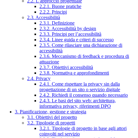
2.2. L’approccio progettuale
2.2.1. Buone pratiche
2.2.2. Principi
2.3. Accessibilità
2.3.1. Definizione
2.3.2. Accessibilità by design
2.3.3. Principi per l’accessibilità
2.3.4. Linee guida e criteri di successo
2.3.5. Come rilasciare una dichiarazione di
accessibilità
2.3.6. Meccanismo di feedback e procedura di
attuazione
2.3.7. Obiettivi accessibilità
2.3.8. Normativa e approfondimenti
2.4. Privacy
2.4.1. Come rispettare la privacy sin dalla
progettazione di un sito o servizio digitale
2.4.2. Richiedi il consenso quando necessario
2.4.3. Le basi del sito web: architettura,
informativa privacy, riferimenti DPO
3. Pianificazione, gestione e strategia
3.1. Obiettivi del progetto
3.2. Tipologie di progetti
3.2.1. Tipologie di progetto in base agli attori
coinvolti nel servizio