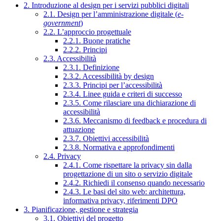
2. Introduzione al design per i servizi pubblici digitali
2.1. Design per l’amministrazione digitale (
e-
government
)
2.2. L’approccio progettuale
2.2.1. Buone pratiche
2.2.2. Principi
2.3. Accessibilità
2.3.1. Definizione
2.3.2. Accessibilità by design
2.3.3. Principi per l’accessibilità
2.3.4. Linee guida e criteri di successo
2.3.5. Come rilasciare una dichiarazione di
accessibilità
2.3.6. Meccanismo di feedback e procedura di
attuazione
2.3.7. Obiettivi accessibilità
2.3.8. Normativa e approfondimenti
2.4. Privacy
2.4.1. Come rispettare la privacy sin dalla
progettazione di un sito o servizio digitale
2.4.2. Richiedi il consenso quando necessario
2.4.3. Le basi del sito web: architettura,
informativa privacy, riferimenti DPO
3. Pianificazione, gestione e strategia
3.1. Obiettivi del progetto