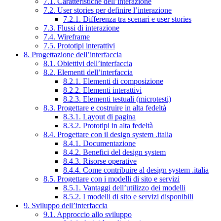
7.1. Caratteristiche dell’interazione
7.2. User stories per definire l’interazione
7.2.1. Differenza tra scenari e user stories
7.3. Flussi di interazione
7.4. Wireframe
7.5. Prototipi interattivi
8. Progettazione dell’interfaccia
8.1. Obiettivi dell’interfaccia
8.2. Elementi dell’interfaccia
8.2.1. Elementi di composizione
8.2.2. Elementi interattivi
8.2.3. Elementi testuali (microtesti)
8.3. Progettare e costruire in alta fedeltà
8.3.1. Layout di pagina
8.3.2. Prototipi in alta fedeltà
8.4. Progettare con il design system .italia
8.4.1. Documentazione
8.4.2. Benefici del design system
8.4.3. Risorse operative
8.4.4. Come contribuire al design system .italia
8.5. Progettare con i modelli di sito e servizi
8.5.1. Vantaggi dell’utilizzo dei modelli
8.5.2. I modelli di sito e servizi disponibili
9. Sviluppo dell’interfaccia
9.1. Approccio allo sviluppo