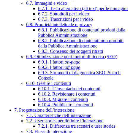
6.7. Immagini e video
6.7.1. Testo alternativo (alt text) per le immagini
6.7.2. Sottotitoli per i video
6.7.3. Trascrizioni per i video
6.8. Proprietà intellettuale e privacy
6.8.1. Pubblicazione di contenuti prodotti dalla
Pubblica Amministrazione
6.8.2. Pubblicazione di contenuti non prodotti
dalla Pubblica Amministrazione
6.8.3. Consenso dei soggetti ritratti
6.9. Ottimizzazione per i motori di ricerca (SEO)
6.9.1. I fattori
on-page
6.9.2. I fattori
off-page
6.9.3. Strumenti di diagnostica SEO: Search
Console
6.10. Gestire i contenuti
6.10.1. L’inventario dei contenuti
6.10.2. Revisionare i contenuti
6.10.3. Migrare i contenuti
6.10.4. Pubblicare i contenuti
7. Progettazione dell’interazione
7.1. Caratteristiche dell’interazione
7.2. User stories per definire l’interazione
7.2.1. Differenza tra scenari e user stories
7.3. Flussi di interazione