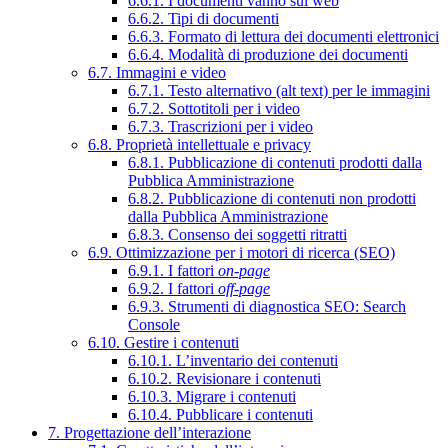
6.6.1. I documenti vanno sul web
6.6.2. Tipi di documenti
6.6.3. Formato di lettura dei documenti elettronici
6.6.4. Modalità di produzione dei documenti
6.7. Immagini e video
6.7.1. Testo alternativo (alt text) per le immagini
6.7.2. Sottotitoli per i video
6.7.3. Trascrizioni per i video
6.8. Proprietà intellettuale e privacy
6.8.1. Pubblicazione di contenuti prodotti dalla
Pubblica Amministrazione
6.8.2. Pubblicazione di contenuti non prodotti
dalla Pubblica Amministrazione
6.8.3. Consenso dei soggetti ritratti
6.9. Ottimizzazione per i motori di ricerca (SEO)
6.9.1. I fattori
on-page
6.9.2. I fattori
off-page
6.9.3. Strumenti di diagnostica SEO: Search
Console
6.10. Gestire i contenuti
6.10.1. L’inventario dei contenuti
6.10.2. Revisionare i contenuti
6.10.3. Migrare i contenuti
6.10.4. Pubblicare i contenuti
7. Progettazione dell’interazione