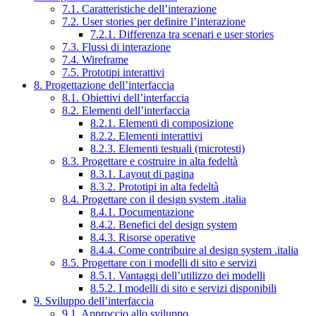
7.1. Caratteristiche dell’interazione
7.2. User stories per definire l’interazione
7.2.1. Differenza tra scenari e user stories
7.3. Flussi di interazione
7.4. Wireframe
7.5. Prototipi interattivi
8. Progettazione dell’interfaccia
8.1. Obiettivi dell’interfaccia
8.2. Elementi dell’interfaccia
8.2.1. Elementi di composizione
8.2.2. Elementi interattivi
8.2.3. Elementi testuali (microtesti)
8.3. Progettare e costruire in alta fedeltà
8.3.1. Layout di pagina
8.3.2. Prototipi in alta fedeltà
8.4. Progettare con il design system .italia
8.4.1. Documentazione
8.4.2. Benefici del design system
8.4.3. Risorse operative
8.4.4. Come contribuire al design system .italia
8.5. Progettare con i modelli di sito e servizi
8.5.1. Vantaggi dell’utilizzo dei modelli
8.5.2. I modelli di sito e servizi disponibili
9. Sviluppo dell’interfaccia
9.1. Approccio allo sviluppo