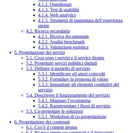
4.1.2. Questionari
4.1.3. Test di usabilità
4.1.4. Web analytics
4.1.5. Strumenti di mappatura dell’esperienza
utente
4.2. Ricerca secondaria
4.2.1. Ricerca documentale
4.2.2. Analisi benchmark
4.2.3. Valutazione euristica
5. Progettazione dei servizi
5.1. Cosa sono i servizi e il service design
5.2. Progettare servizi pubblici digitali
5.3. Definire il modello di servizio
5.3.1. Identificare gli attori coinvolti
5.3.2. Formulare la proposta di valore
5.3.3. Inquadrare gli elementi costitutivi del
servizio
5.4. Descrivere il funzionamento del servizio
5.4.1. Mappare l’ecosistema
5.4.2. Rappresentare i flussi di servizio
5.5. Co-progettare le soluzioni
5.5.1. Workshop di co-progettazione
6. Progettazione dei contenuti
6.1. Cos’è il content design
6.2. Ricerca utente sui contenuti e il linguaggio