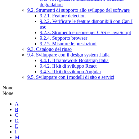
degradation
9.2. Strumenti di supporto allo sviluppo del software
9.2.1. Feature detection
9.2.2. Verificare le feature disponibili con Can I
use
9.2.3. Strumenti e risorse per CSS e JavaScript
9.2.4. Supporto browser
9.2.5. Misurare le prestazioni
9.3. Catalogo del riuso
9.4. Sviluppare con il design system .italia
9.4.1. Il framework Bootstrap Italia
9.4.2. Il kit di sviluppo React
9.4.3. Il kit di sviluppo Angular
9.5. Sviluppare con i modelli di sito e servizi
None
None
A
B
C
D
E
I
M