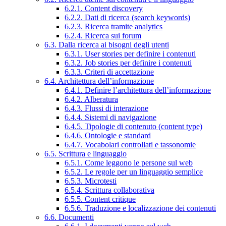
6.2.1. Content discovery
6.2.2. Dati di ricerca (search keywords)
6.2.3. Ricerca tramite analytics
6.2.4. Ricerca sui forum
6.3. Dalla ricerca ai bisogni degli utenti
6.3.1. User stories per definire i contenuti
6.3.2. Job stories per definire i contenuti
6.3.3. Criteri di accettazione
6.4. Architettura dell’informazione
6.4.1. Definire l’architettura dell’informazione
6.4.2. Alberatura
6.4.3. Flussi di interazione
6.4.4. Sistemi di navigazione
6.4.5. Tipologie di contenuto (content type)
6.4.6. Ontologie e standard
6.4.7. Vocabolari controllati e tassonomie
6.5. Scrittura e linguaggio
6.5.1. Come leggono le persone sul web
6.5.2. Le regole per un linguaggio semplice
6.5.3. Microtesti
6.5.4. Scrittura collaborativa
6.5.5. Content critique
6.5.6. Traduzione e localizzazione dei contenuti
6.6. Documenti