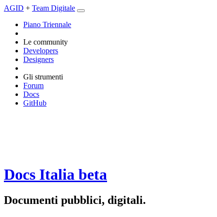
AGID
+
Team Digitale
Piano Triennale
Le community
Developers
Designers
Gli strumenti
Forum
Docs
GitHub
Docs Italia
beta
Documenti pubblici, digitali.