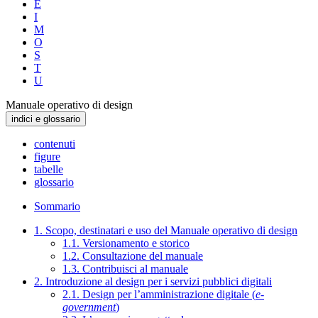
E
I
M
O
S
T
U
Manuale operativo di design
indici e glossario
contenuti
figure
tabelle
glossario
Sommario
1. Scopo, destinatari e uso del Manuale operativo di design
1.1. Versionamento e storico
1.2. Consultazione del manuale
1.3. Contribuisci al manuale
2. Introduzione al design per i servizi pubblici digitali
2.1. Design per l’amministrazione digitale (
e-
government
)