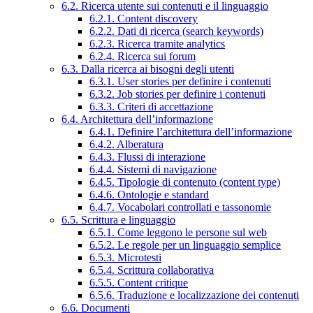
6.2. Ricerca utente sui contenuti e il linguaggio
6.2.1. Content discovery
6.2.2. Dati di ricerca (search keywords)
6.2.3. Ricerca tramite analytics
6.2.4. Ricerca sui forum
6.3. Dalla ricerca ai bisogni degli utenti
6.3.1. User stories per definire i contenuti
6.3.2. Job stories per definire i contenuti
6.3.3. Criteri di accettazione
6.4. Architettura dell’informazione
6.4.1. Definire l’architettura dell’informazione
6.4.2. Alberatura
6.4.3. Flussi di interazione
6.4.4. Sistemi di navigazione
6.4.5. Tipologie di contenuto (content type)
6.4.6. Ontologie e standard
6.4.7. Vocabolari controllati e tassonomie
6.5. Scrittura e linguaggio
6.5.1. Come leggono le persone sul web
6.5.2. Le regole per un linguaggio semplice
6.5.3. Microtesti
6.5.4. Scrittura collaborativa
6.5.5. Content critique
6.5.6. Traduzione e localizzazione dei contenuti
6.6. Documenti