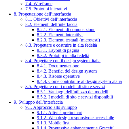
7.4. Wireframe
7.5. Prototipi interattivi
8. Progettazione dell’interfaccia
8.1. Obiettivi dell’interfaccia
8.2. Elementi dell’interfaccia
8.2.1. Elementi di composizione
8.2.2. Elementi interattivi
8.2.3. Elementi testuali (microtesti)
8.3. Progettare e costruire in alta fedeltà
8.3.1. Layout di pagina
8.3.2. Prototipi in alta fedeltà
8.4. Progettare con il design system .italia
8.4.1. Documentazione
8.4.2. Benefici del design system
8.4.3. Risorse operative
8.4.4. Come contribuire al design system .italia
8.5. Progettare con i modelli di sito e servizi
8.5.1. Vantaggi dell’utilizzo dei modelli
8.5.2. I modelli di sito e servizi disponibili
9. Sviluppo dell’interfaccia
9.1. Approccio allo sviluppo
9.1.1. Attività preliminari
9.1.2. Web design responsivo e accessibile
9.1.3. Mobile first
9.1.4. Progressive enhancement e Graceful