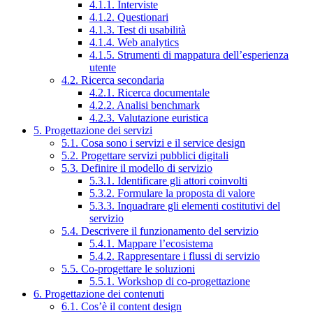
4.1.1. Interviste
4.1.2. Questionari
4.1.3. Test di usabilità
4.1.4. Web analytics
4.1.5. Strumenti di mappatura dell’esperienza
utente
4.2. Ricerca secondaria
4.2.1. Ricerca documentale
4.2.2. Analisi benchmark
4.2.3. Valutazione euristica
5. Progettazione dei servizi
5.1. Cosa sono i servizi e il service design
5.2. Progettare servizi pubblici digitali
5.3. Definire il modello di servizio
5.3.1. Identificare gli attori coinvolti
5.3.2. Formulare la proposta di valore
5.3.3. Inquadrare gli elementi costitutivi del
servizio
5.4. Descrivere il funzionamento del servizio
5.4.1. Mappare l’ecosistema
5.4.2. Rappresentare i flussi di servizio
5.5. Co-progettare le soluzioni
5.5.1. Workshop di co-progettazione
6. Progettazione dei contenuti
6.1. Cos’è il content design