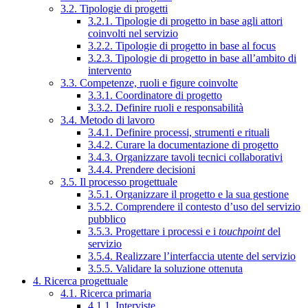
3.2. Tipologie di progetti
3.2.1. Tipologie di progetto in base agli attori
coinvolti nel servizio
3.2.2. Tipologie di progetto in base al focus
3.2.3. Tipologie di progetto in base all’ambito di
intervento
3.3. Competenze, ruoli e figure coinvolte
3.3.1. Coordinatore di progetto
3.3.2. Definire ruoli e responsabilità
3.4. Metodo di lavoro
3.4.1. Definire processi, strumenti e rituali
3.4.2. Curare la documentazione di progetto
3.4.3. Organizzare tavoli tecnici collaborativi
3.4.4. Prendere decisioni
3.5. Il processo progettuale
3.5.1. Organizzare il progetto e la sua gestione
3.5.2. Comprendere il contesto d’uso del servizio
pubblico
3.5.3. Progettare i processi e i
touchpoint
del
servizio
3.5.4. Realizzare l’interfaccia utente del servizio
3.5.5. Validare la soluzione ottenuta
4. Ricerca progettuale
4.1. Ricerca primaria
4.1.1. Interviste