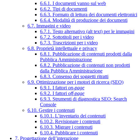
6.6.1. I documenti vanno sul web
6.6.2. Tipi di documenti
6.6.3. Formato di lettura dei documenti elettronici
6.6.4. Modalità di produzione dei documenti
6.7. Immagini e video
6.7.1. Testo alternativo (alt text) per le immagini
6.7.2. Sottotitoli per i video
6.7.3. Trascrizioni per i video
6.8. Proprietà intellettuale e privacy
6.8.1. Pubblicazione di contenuti prodotti dalla
Pubblica Amministrazione
6.8.2. Pubblicazione di contenuti non prodotti
dalla Pubblica Amministrazione
6.8.3. Consenso dei soggetti ritratti
6.9. Ottimizzazione per i motori di ricerca (SEO)
6.9.1. I fattori
on-page
6.9.2. I fattori
off-page
6.9.3. Strumenti di diagnostica SEO: Search
Console
6.10. Gestire i contenuti
6.10.1. L’inventario dei contenuti
6.10.2. Revisionare i contenuti
6.10.3. Migrare i contenuti
6.10.4. Pubblicare i contenuti
7. Progettazione dell’interazione