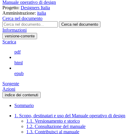
Manuale operativo di design
Progetto:
Designers Italia
Amministrazione:
italia
Cerca nel documento
Cerca nel documento
Informazioni
versione-corrente
Scarica
pdf
html
epub
Sorgente
Azioni
indice dei contenuti
Sommario
1. Scopo, destinatari e uso del Manuale operativo di design
1.1. Versionamento e storico
1.2. Consultazione del manuale
1.3. Contribuisci al manuale