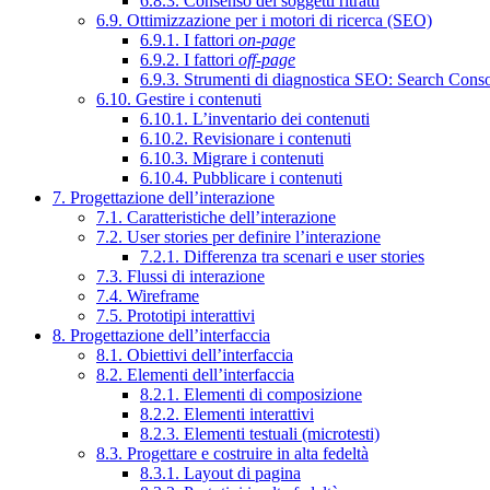
6.8.3. Consenso dei soggetti ritratti
6.9. Ottimizzazione per i motori di ricerca (SEO)
6.9.1. I fattori
on-page
6.9.2. I fattori
off-page
6.9.3. Strumenti di diagnostica SEO: Search Cons
6.10. Gestire i contenuti
6.10.1. L’inventario dei contenuti
6.10.2. Revisionare i contenuti
6.10.3. Migrare i contenuti
6.10.4. Pubblicare i contenuti
7. Progettazione dell’interazione
7.1. Caratteristiche dell’interazione
7.2. User stories per definire l’interazione
7.2.1. Differenza tra scenari e user stories
7.3. Flussi di interazione
7.4. Wireframe
7.5. Prototipi interattivi
8. Progettazione dell’interfaccia
8.1. Obiettivi dell’interfaccia
8.2. Elementi dell’interfaccia
8.2.1. Elementi di composizione
8.2.2. Elementi interattivi
8.2.3. Elementi testuali (microtesti)
8.3. Progettare e costruire in alta fedeltà
8.3.1. Layout di pagina