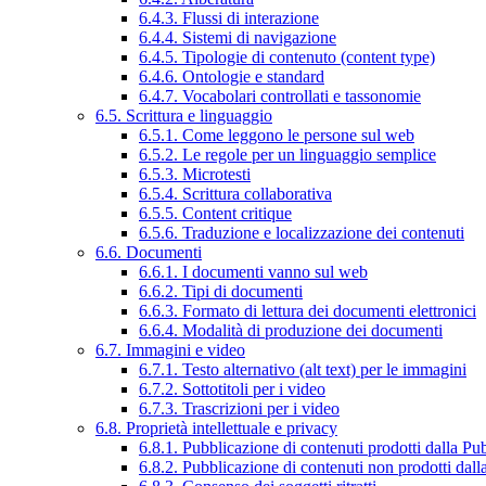
6.4.3. Flussi di interazione
6.4.4. Sistemi di navigazione
6.4.5. Tipologie di contenuto (content type)
6.4.6. Ontologie e standard
6.4.7. Vocabolari controllati e tassonomie
6.5. Scrittura e linguaggio
6.5.1. Come leggono le persone sul web
6.5.2. Le regole per un linguaggio semplice
6.5.3. Microtesti
6.5.4. Scrittura collaborativa
6.5.5. Content critique
6.5.6. Traduzione e localizzazione dei contenuti
6.6. Documenti
6.6.1. I documenti vanno sul web
6.6.2. Tipi di documenti
6.6.3. Formato di lettura dei documenti elettronici
6.6.4. Modalità di produzione dei documenti
6.7. Immagini e video
6.7.1. Testo alternativo (alt text) per le immagini
6.7.2. Sottotitoli per i video
6.7.3. Trascrizioni per i video
6.8. Proprietà intellettuale e privacy
6.8.1. Pubblicazione di contenuti prodotti dalla P
6.8.2. Pubblicazione di contenuti non prodotti dal