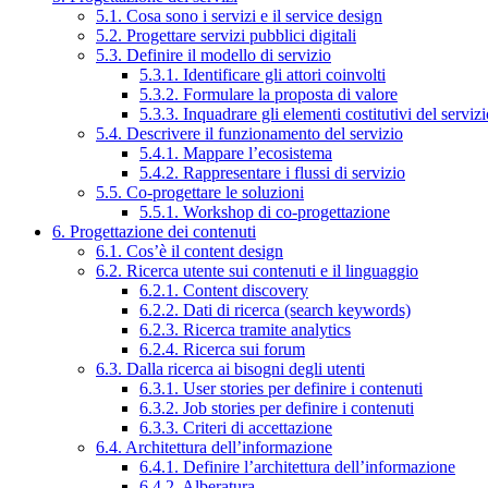
5.1. Cosa sono i servizi e il service design
5.2. Progettare servizi pubblici digitali
5.3. Definire il modello di servizio
5.3.1. Identificare gli attori coinvolti
5.3.2. Formulare la proposta di valore
5.3.3. Inquadrare gli elementi costitutivi del serviz
5.4. Descrivere il funzionamento del servizio
5.4.1. Mappare l’ecosistema
5.4.2. Rappresentare i flussi di servizio
5.5. Co-progettare le soluzioni
5.5.1. Workshop di co-progettazione
6. Progettazione dei contenuti
6.1. Cos’è il content design
6.2. Ricerca utente sui contenuti e il linguaggio
6.2.1. Content discovery
6.2.2. Dati di ricerca (search keywords)
6.2.3. Ricerca tramite analytics
6.2.4. Ricerca sui forum
6.3. Dalla ricerca ai bisogni degli utenti
6.3.1. User stories per definire i contenuti
6.3.2. Job stories per definire i contenuti
6.3.3. Criteri di accettazione
6.4. Architettura dell’informazione
6.4.1. Definire l’architettura dell’informazione
6.4.2. Alberatura