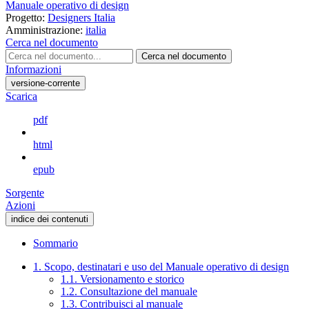
Manuale operativo di design
Progetto:
Designers Italia
Amministrazione:
italia
Cerca nel documento
Cerca nel documento
Informazioni
versione-corrente
Scarica
pdf
html
epub
Sorgente
Azioni
indice dei contenuti
Sommario
1. Scopo, destinatari e uso del Manuale operativo di design
1.1. Versionamento e storico
1.2. Consultazione del manuale
1.3. Contribuisci al manuale