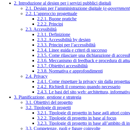
2. Introduzione al design per i servizi pubblici digitali
2.1. Design per l’amministrazione digitale (
e-government
2.2. L’approccio progettuale
2.2.1. Buone pratiche
2.2.2. Principi
2.3. Accessibilità
2.3.1. Definizione
2.3.2. Accessibilità by design
2.3.3. Principi per l’accessibilità
2.3.4. Linee guida e criteri di successo
2.3.5. Come rilasciare una dichiarazione di accessib
2.3.6. Meccanismo di feedback e procedura di attu
2.3.7. Obiettivi accessibilità
2.3.8. Normativa e approfondimenti
2.4. Privacy
2.4.1. Come rispettare la privacy sin dalla progettaz
2.4.2. Richiedi il consenso quando necessario
2.4.3. Le basi del sito web: architettura, informati
3. Pianificazione, gestione e strategia
3.1. Obiettivi del progetto
3.2. Tipologie di progetti
3.2.1. Tipologie di progetto in base agli attori coinv
3.2.2. Tipologie di progetto in base al focus
3.2.3. Tipologie di progetto in base all’ambito di i
3.3. Competenze, ruoli e figure coinvolte