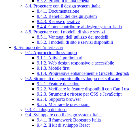
8.3.2. Prototipi in alta fedeltà
8.4. Progettare con il design system .italia
8.4.1. Documentazione
8.4.2. Benefici del design system
8.4.3. Risorse operative
8.4.4. Come contribuire al design system .italia
8.5. Progettare con i modelli di sito e servizi
8.5.1. Vantaggi dell’utilizzo dei modelli
8.5.2. I modelli di sito e servizi disponibili
9. Sviluppo dell’interfaccia
9.1. Approccio allo sviluppo
9.1.1. Attività preliminari
9.1.2. Web design responsivo e accessibile
9.1.3. Mobile first
9.1.4. Progressive enhancement e Graceful degrad
9.2. Strumenti di supporto allo sviluppo del software
9.2.1. Feature detection
9.2.2. Verificare le feature disponibili con Can I us
9.2.3. Strumenti e risorse per CSS e JavaScript
9.2.4. Supporto browser
9.2.5. Misurare le prestazioni
9.3. Catalogo del riuso
9.4. Sviluppare con il design system .italia
9.4.1. Il framework Bootstrap Italia
9.4.2. Il kit di sviluppo React