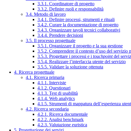
3.3.1. Coordinatore di progetto
3.3.2. Definire ruoli e responsabilità
3.4. Metodo di lavoro
3.4.1. Definire processi, strumenti e rituali
3.4.2. Curare la documentazione di progetto
3.4.3. Organizzare tavoli tecnici collaborativi
3.4.4. Prendere decisioni
3.5. Il processo progettuale
3.5.1. Organizzare il progetto e la sua gestione
3.5.2. Comprendere il contesto d’uso del servizio 
3.5.3. Progettare i processi e i
touchpoint
del servi
3.5.4. Realizzare l’interfaccia utente del servizio
3.5.5. Validare la soluzione ottenuta
4. Ricerca progettuale
4.1. Ricerca primaria
4.1.1. Interviste
4.1.2. Questionari
4.1.3. Test di usabilità
4.1.4. Web analytics
4.1.5. Strumenti di mappatura dell’esperienza uten
4.2. Ricerca secondaria
4.2.1. Ricerca documentale
4.2.2. Analisi benchmark
4.2.3. Valutazione euristica
5. Progettazione dei servizi