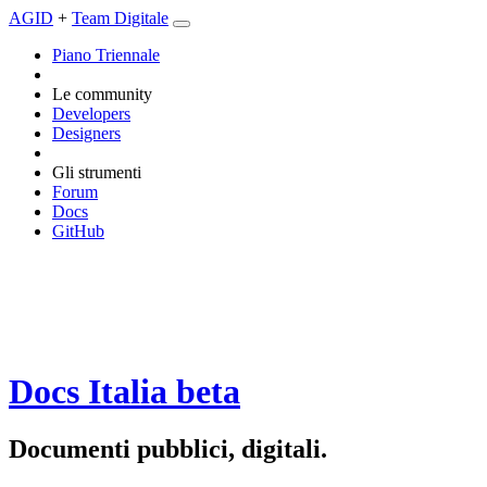
AGID
+
Team Digitale
Piano Triennale
Le community
Developers
Designers
Gli strumenti
Forum
Docs
GitHub
Docs Italia
beta
Documenti pubblici, digitali.