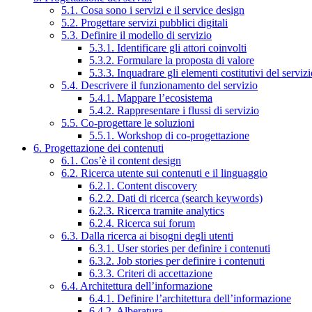
5.1. Cosa sono i servizi e il service design
5.2. Progettare servizi pubblici digitali
5.3. Definire il modello di servizio
5.3.1. Identificare gli attori coinvolti
5.3.2. Formulare la proposta di valore
5.3.3. Inquadrare gli elementi costitutivi del serviz
5.4. Descrivere il funzionamento del servizio
5.4.1. Mappare l’ecosistema
5.4.2. Rappresentare i flussi di servizio
5.5. Co-progettare le soluzioni
5.5.1. Workshop di co-progettazione
6. Progettazione dei contenuti
6.1. Cos’è il content design
6.2. Ricerca utente sui contenuti e il linguaggio
6.2.1. Content discovery
6.2.2. Dati di ricerca (search keywords)
6.2.3. Ricerca tramite analytics
6.2.4. Ricerca sui forum
6.3. Dalla ricerca ai bisogni degli utenti
6.3.1. User stories per definire i contenuti
6.3.2. Job stories per definire i contenuti
6.3.3. Criteri di accettazione
6.4. Architettura dell’informazione
6.4.1. Definire l’architettura dell’informazione
6.4.2. Alberatura