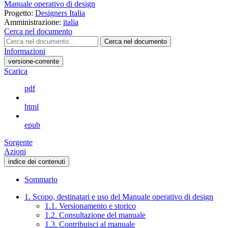
Manuale operativo di design
Progetto:
Designers Italia
Amministrazione:
italia
Cerca nel documento
Cerca nel documento
Informazioni
versione-corrente
Scarica
pdf
html
epub
Sorgente
Azioni
indice dei contenuti
Sommario
1. Scopo, destinatari e uso del Manuale operativo di design
1.1. Versionamento e storico
1.2. Consultazione del manuale
1.3. Contribuisci al manuale