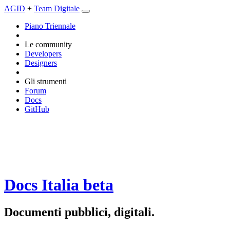
AGID
+
Team Digitale
Piano Triennale
Le community
Developers
Designers
Gli strumenti
Forum
Docs
GitHub
Docs Italia
beta
Documenti pubblici, digitali.