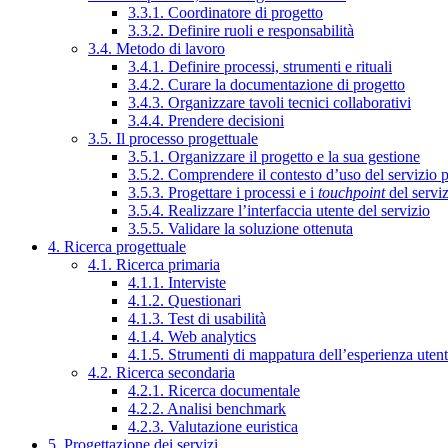
3.3.1. Coordinatore di progetto
3.3.2. Definire ruoli e responsabilità
3.4. Metodo di lavoro
3.4.1. Definire processi, strumenti e rituali
3.4.2. Curare la documentazione di progetto
3.4.3. Organizzare tavoli tecnici collaborativi
3.4.4. Prendere decisioni
3.5. Il processo progettuale
3.5.1. Organizzare il progetto e la sua gestione
3.5.2. Comprendere il contesto d’uso del servizio 
3.5.3. Progettare i processi e i
touchpoint
del servi
3.5.4. Realizzare l’interfaccia utente del servizio
3.5.5. Validare la soluzione ottenuta
4. Ricerca progettuale
4.1. Ricerca primaria
4.1.1. Interviste
4.1.2. Questionari
4.1.3. Test di usabilità
4.1.4. Web analytics
4.1.5. Strumenti di mappatura dell’esperienza uten
4.2. Ricerca secondaria
4.2.1. Ricerca documentale
4.2.2. Analisi benchmark
4.2.3. Valutazione euristica
5. Progettazione dei servizi