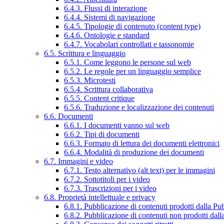
6.4.3. Flussi di interazione
6.4.4. Sistemi di navigazione
6.4.5. Tipologie di contenuto (content type)
6.4.6. Ontologie e standard
6.4.7. Vocabolari controllati e tassonomie
6.5. Scrittura e linguaggio
6.5.1. Come leggono le persone sul web
6.5.2. Le regole per un linguaggio semplice
6.5.3. Microtesti
6.5.4. Scrittura collaborativa
6.5.5. Content critique
6.5.6. Traduzione e localizzazione dei contenuti
6.6. Documenti
6.6.1. I documenti vanno sul web
6.6.2. Tipi di documenti
6.6.3. Formato di lettura dei documenti elettronici
6.6.4. Modalità di produzione dei documenti
6.7. Immagini e video
6.7.1. Testo alternativo (alt text) per le immagini
6.7.2. Sottotitoli per i video
6.7.3. Trascrizioni per i video
6.8. Proprietà intellettuale e privacy
6.8.1. Pubblicazione di contenuti prodotti dalla P
6.8.2. Pubblicazione di contenuti non prodotti dal