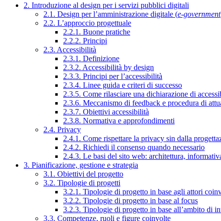
2. Introduzione al design per i servizi pubblici digitali
2.1. Design per l’amministrazione digitale (
e-government
2.2. L’approccio progettuale
2.2.1. Buone pratiche
2.2.2. Principi
2.3. Accessibilità
2.3.1. Definizione
2.3.2. Accessibilità by design
2.3.3. Principi per l’accessibilità
2.3.4. Linee guida e criteri di successo
2.3.5. Come rilasciare una dichiarazione di accessib
2.3.6. Meccanismo di feedback e procedura di attu
2.3.7. Obiettivi accessibilità
2.3.8. Normativa e approfondimenti
2.4. Privacy
2.4.1. Come rispettare la privacy sin dalla progettaz
2.4.2. Richiedi il consenso quando necessario
2.4.3. Le basi del sito web: architettura, informati
3. Pianificazione, gestione e strategia
3.1. Obiettivi del progetto
3.2. Tipologie di progetti
3.2.1. Tipologie di progetto in base agli attori coinv
3.2.2. Tipologie di progetto in base al focus
3.2.3. Tipologie di progetto in base all’ambito di i
3.3. Competenze, ruoli e figure coinvolte