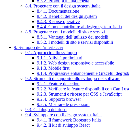
8.3.2. Prototipi in alta fedeltà
8.4. Progettare con il design system .italia
8.4.1. Documentazione
8.4.2. Benefici del design system
8.4.3. Risorse operative
8.4.4. Come contribuire al design system .italia
8.5. Progettare con i modelli di sito e servizi
8.5.1. Vantaggi dell’utilizzo dei modelli
8.5.2. I modelli di sito e servizi disponibili
9. Sviluppo dell’interfaccia
9.1. Approccio allo sviluppo
9.1.1. Attività preliminari
9.1.2. Web design responsivo e accessibile
9.1.3. Mobile first
9.1.4. Progressive enhancement e Graceful degrad
9.2. Strumenti di supporto allo sviluppo del software
9.2.1. Feature detection
9.2.2. Verificare le feature disponibili con Can I us
9.2.3. Strumenti e risorse per CSS e JavaScript
9.2.4. Supporto browser
9.2.5. Misurare le prestazioni
9.3. Catalogo del riuso
9.4. Sviluppare con il design system .italia
9.4.1. Il framework Bootstrap Italia
9.4.2. Il kit di sviluppo React