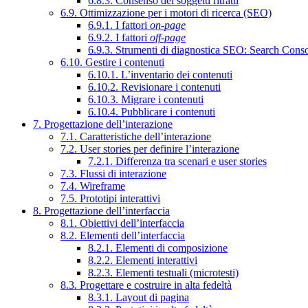
6.8.3. Consenso dei soggetti ritratti
6.9. Ottimizzazione per i motori di ricerca (SEO)
6.9.1. I fattori
on-page
6.9.2. I fattori
off-page
6.9.3. Strumenti di diagnostica SEO: Search Cons
6.10. Gestire i contenuti
6.10.1. L’inventario dei contenuti
6.10.2. Revisionare i contenuti
6.10.3. Migrare i contenuti
6.10.4. Pubblicare i contenuti
7. Progettazione dell’interazione
7.1. Caratteristiche dell’interazione
7.2. User stories per definire l’interazione
7.2.1. Differenza tra scenari e user stories
7.3. Flussi di interazione
7.4. Wireframe
7.5. Prototipi interattivi
8. Progettazione dell’interfaccia
8.1. Obiettivi dell’interfaccia
8.2. Elementi dell’interfaccia
8.2.1. Elementi di composizione
8.2.2. Elementi interattivi
8.2.3. Elementi testuali (microtesti)
8.3. Progettare e costruire in alta fedeltà
8.3.1. Layout di pagina