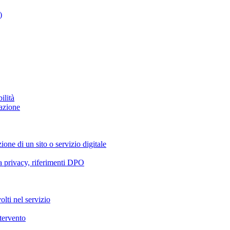
)
ilità
azione
ione di un sito o servizio digitale
va privacy, riferimenti DPO
olti nel servizio
ntervento