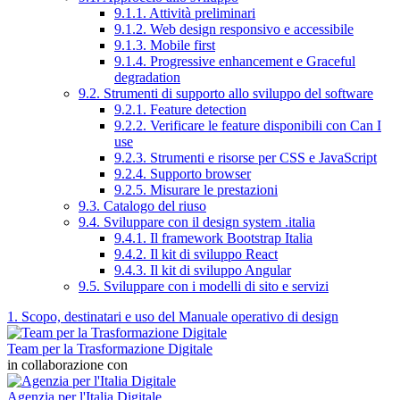
9.1.1. Attività preliminari
9.1.2. Web design responsivo e accessibile
9.1.3. Mobile first
9.1.4. Progressive enhancement e Graceful
degradation
9.2. Strumenti di supporto allo sviluppo del software
9.2.1. Feature detection
9.2.2. Verificare le feature disponibili con Can I
use
9.2.3. Strumenti e risorse per CSS e JavaScript
9.2.4. Supporto browser
9.2.5. Misurare le prestazioni
9.3. Catalogo del riuso
9.4. Sviluppare con il design system .italia
9.4.1. Il framework Bootstrap Italia
9.4.2. Il kit di sviluppo React
9.4.3. Il kit di sviluppo Angular
9.5. Sviluppare con i modelli di sito e servizi
1. Scopo, destinatari e uso del Manuale operativo di design
Team per la Trasformazione Digitale
in collaborazione con
Agenzia per l'Italia Digitale