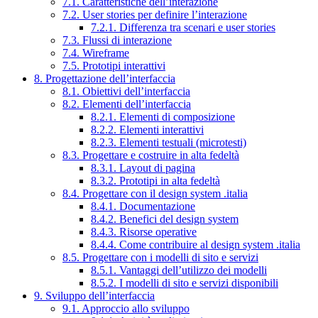
7.1. Caratteristiche dell’interazione
7.2. User stories per definire l’interazione
7.2.1. Differenza tra scenari e user stories
7.3. Flussi di interazione
7.4. Wireframe
7.5. Prototipi interattivi
8. Progettazione dell’interfaccia
8.1. Obiettivi dell’interfaccia
8.2. Elementi dell’interfaccia
8.2.1. Elementi di composizione
8.2.2. Elementi interattivi
8.2.3. Elementi testuali (microtesti)
8.3. Progettare e costruire in alta fedeltà
8.3.1. Layout di pagina
8.3.2. Prototipi in alta fedeltà
8.4. Progettare con il design system .italia
8.4.1. Documentazione
8.4.2. Benefici del design system
8.4.3. Risorse operative
8.4.4. Come contribuire al design system .italia
8.5. Progettare con i modelli di sito e servizi
8.5.1. Vantaggi dell’utilizzo dei modelli
8.5.2. I modelli di sito e servizi disponibili
9. Sviluppo dell’interfaccia
9.1. Approccio allo sviluppo