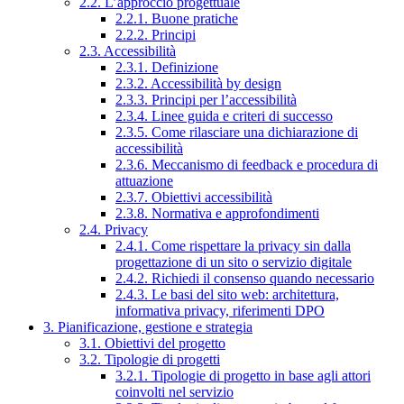
2.2. L’approccio progettuale
2.2.1. Buone pratiche
2.2.2. Principi
2.3. Accessibilità
2.3.1. Definizione
2.3.2. Accessibilità by design
2.3.3. Principi per l’accessibilità
2.3.4. Linee guida e criteri di successo
2.3.5. Come rilasciare una dichiarazione di
accessibilità
2.3.6. Meccanismo di feedback e procedura di
attuazione
2.3.7. Obiettivi accessibilità
2.3.8. Normativa e approfondimenti
2.4. Privacy
2.4.1. Come rispettare la privacy sin dalla
progettazione di un sito o servizio digitale
2.4.2. Richiedi il consenso quando necessario
2.4.3. Le basi del sito web: architettura,
informativa privacy, riferimenti DPO
3. Pianificazione, gestione e strategia
3.1. Obiettivi del progetto
3.2. Tipologie di progetti
3.2.1. Tipologie di progetto in base agli attori
coinvolti nel servizio