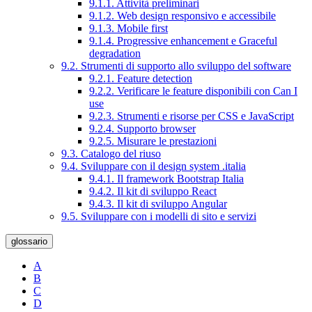
9.1.1. Attività preliminari
9.1.2. Web design responsivo e accessibile
9.1.3. Mobile first
9.1.4. Progressive enhancement e Graceful
degradation
9.2. Strumenti di supporto allo sviluppo del software
9.2.1. Feature detection
9.2.2. Verificare le feature disponibili con Can I
use
9.2.3. Strumenti e risorse per CSS e JavaScript
9.2.4. Supporto browser
9.2.5. Misurare le prestazioni
9.3. Catalogo del riuso
9.4. Sviluppare con il design system .italia
9.4.1. Il framework Bootstrap Italia
9.4.2. Il kit di sviluppo React
9.4.3. Il kit di sviluppo Angular
9.5. Sviluppare con i modelli di sito e servizi
glossario
A
B
C
D