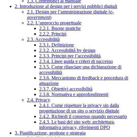
1.3. Contribuisci al manuale
2. Introduzione al design per i servizi pubblici digitali
2.1. Design per l’amministrazione digitale (
e-
government
)
2.2. L’approccio progettuale
2.2.1. Buone pratiche
2.2.2. Principi
2.3. Accessibilità
2.3.1. Definizione
2.3.2. Accessibilità by design
2.3.3. Principi per l’accessibilità
2.3.4. Linee guida e criteri di successo
2.3.5. Come rilasciare una dichiarazione di
accessibilità
2.3.6. Meccanismo di feedback e procedura di
attuazione
2.3.7. Obiettivi accessibilità
2.3.8. Normativa e approfondimenti
2.4. Privacy
2.4.1. Come rispettare la privacy sin dalla
progettazione di un sito o servizio digitale
2.4.2. Richiedi il consenso quando necessario
2.4.3. Le basi del sito web: architettura,
informativa privacy, riferimenti DPO
3. Pianificazione, gestione e strategia