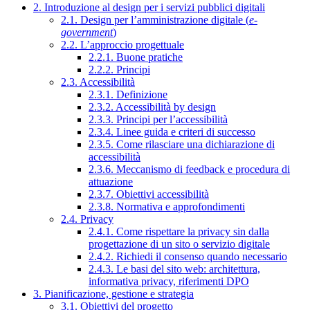
2. Introduzione al design per i servizi pubblici digitali
2.1. Design per l’amministrazione digitale (
e-
government
)
2.2. L’approccio progettuale
2.2.1. Buone pratiche
2.2.2. Principi
2.3. Accessibilità
2.3.1. Definizione
2.3.2. Accessibilità by design
2.3.3. Principi per l’accessibilità
2.3.4. Linee guida e criteri di successo
2.3.5. Come rilasciare una dichiarazione di
accessibilità
2.3.6. Meccanismo di feedback e procedura di
attuazione
2.3.7. Obiettivi accessibilità
2.3.8. Normativa e approfondimenti
2.4. Privacy
2.4.1. Come rispettare la privacy sin dalla
progettazione di un sito o servizio digitale
2.4.2. Richiedi il consenso quando necessario
2.4.3. Le basi del sito web: architettura,
informativa privacy, riferimenti DPO
3. Pianificazione, gestione e strategia
3.1. Obiettivi del progetto