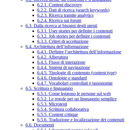
6.2.1. Content discovery
6.2.2. Dati di ricerca (search keywords)
6.2.3. Ricerca tramite analytics
6.2.4. Ricerca sui forum
6.3. Dalla ricerca ai bisogni degli utenti
6.3.1. User stories per definire i contenuti
6.3.2. Job stories per definire i contenuti
6.3.3. Criteri di accettazione
6.4. Architettura dell’informazione
6.4.1. Definire l’architettura dell’informazione
6.4.2. Alberatura
6.4.3. Flussi di interazione
6.4.4. Sistemi di navigazione
6.4.5. Tipologie di contenuto (content type)
6.4.6. Ontologie e standard
6.4.7. Vocabolari controllati e tassonomie
6.5. Scrittura e linguaggio
6.5.1. Come leggono le persone sul web
6.5.2. Le regole per un linguaggio semplice
6.5.3. Microtesti
6.5.4. Scrittura collaborativa
6.5.5. Content critique
6.5.6. Traduzione e localizzazione dei contenuti
6.6. Documenti