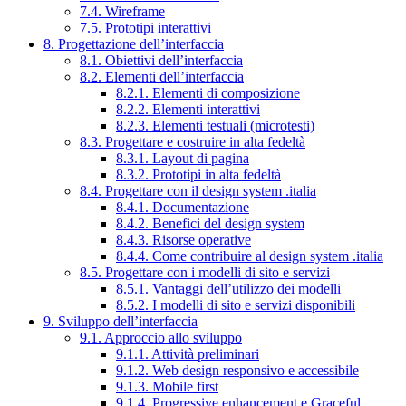
7.4. Wireframe
7.5. Prototipi interattivi
8. Progettazione dell’interfaccia
8.1. Obiettivi dell’interfaccia
8.2. Elementi dell’interfaccia
8.2.1. Elementi di composizione
8.2.2. Elementi interattivi
8.2.3. Elementi testuali (microtesti)
8.3. Progettare e costruire in alta fedeltà
8.3.1. Layout di pagina
8.3.2. Prototipi in alta fedeltà
8.4. Progettare con il design system .italia
8.4.1. Documentazione
8.4.2. Benefici del design system
8.4.3. Risorse operative
8.4.4. Come contribuire al design system .italia
8.5. Progettare con i modelli di sito e servizi
8.5.1. Vantaggi dell’utilizzo dei modelli
8.5.2. I modelli di sito e servizi disponibili
9. Sviluppo dell’interfaccia
9.1. Approccio allo sviluppo
9.1.1. Attività preliminari
9.1.2. Web design responsivo e accessibile
9.1.3. Mobile first
9.1.4. Progressive enhancement e Graceful