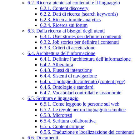
6.2. Ricerca utente sui contenuti e il linguaggio
6.2.1. Content discovery
6.2.2. Dati di ricerca (search keywords)
6.2.3. Ricerca tramite analytics
6.2.4. Ricerca sui forum
6.3. Dalla ricerca ai bisogni degli utenti
6.3.1. User stories per definire i contenuti
6.3.2. Job stories per definire i contenuti
6.3.3. Criteri di accettazione
6.4. Architettura dell’informazione
6.4.1. Definire l’architettura dell’informazione
6.4.2. Alberatura
6.4.3. Flussi di interazione
6.4.4. Sistemi di navigazione
6.4.5. Tipologie di contenuto (content type)
6.4.6. Ontologie e standard
6.4.7. Vocabolari controllati e tassonomie
6.5. Scrittura e linguaggio
6.5.1. Come leggono le persone sul web
6.5.2. Le regole per un linguaggio semplice
6.5.3. Microtesti
6.5.4. Scrittura collaborativa
6.5.5. Content critique
6.5.6. Traduzione e localizzazione dei contenuti
6.6. Documenti