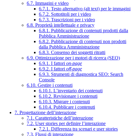
6.7. Immagini e video
6.7.1. Testo alternativo (alt text) per le immagini
6.7.2. Sottotitoli per i video
6.7.3. Trascrizioni per i video
6.8. Proprietà intellettuale e privacy
6.8.1. Pubblicazione di contenuti prodotti dalla
Pubblica Amministrazione
6.8.2. Pubblicazione di contenuti non prodotti
dalla Pubblica Amministrazione
6.8.3. Consenso dei soggetti ritratti
6.9. Ottimizzazione per i motori di ricerca (SEO)
6.9.1. I fattori
on-page
6.9.2. I fattori
off-page
6.9.3. Strumenti di diagnostica SEO: Search
Console
6.10. Gestire i contenuti
6.10.1. L’inventario dei contenuti
6.10.2. Revisionare i contenuti
6.10.3. Migrare i contenuti
6.10.4. Pubblicare i contenuti
7. Progettazione dell’interazione
7.1. Caratteristiche dell’interazione
7.2. User stories per definire l’interazione
7.2.1. Differenza tra scenari e user stories
7.3. Flussi di interazione