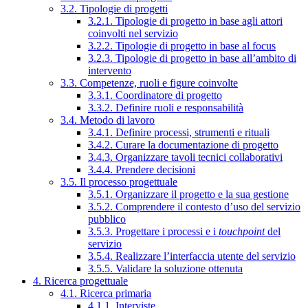
3.2. Tipologie di progetti
3.2.1. Tipologie di progetto in base agli attori
coinvolti nel servizio
3.2.2. Tipologie di progetto in base al focus
3.2.3. Tipologie di progetto in base all’ambito di
intervento
3.3. Competenze, ruoli e figure coinvolte
3.3.1. Coordinatore di progetto
3.3.2. Definire ruoli e responsabilità
3.4. Metodo di lavoro
3.4.1. Definire processi, strumenti e rituali
3.4.2. Curare la documentazione di progetto
3.4.3. Organizzare tavoli tecnici collaborativi
3.4.4. Prendere decisioni
3.5. Il processo progettuale
3.5.1. Organizzare il progetto e la sua gestione
3.5.2. Comprendere il contesto d’uso del servizio
pubblico
3.5.3. Progettare i processi e i
touchpoint
del
servizio
3.5.4. Realizzare l’interfaccia utente del servizio
3.5.5. Validare la soluzione ottenuta
4. Ricerca progettuale
4.1. Ricerca primaria
4.1.1. Interviste