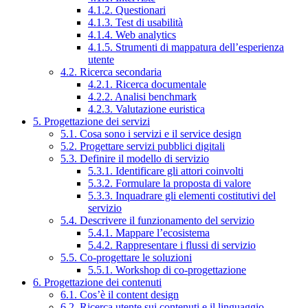
4.1.2. Questionari
4.1.3. Test di usabilità
4.1.4. Web analytics
4.1.5. Strumenti di mappatura dell’esperienza
utente
4.2. Ricerca secondaria
4.2.1. Ricerca documentale
4.2.2. Analisi benchmark
4.2.3. Valutazione euristica
5. Progettazione dei servizi
5.1. Cosa sono i servizi e il service design
5.2. Progettare servizi pubblici digitali
5.3. Definire il modello di servizio
5.3.1. Identificare gli attori coinvolti
5.3.2. Formulare la proposta di valore
5.3.3. Inquadrare gli elementi costitutivi del
servizio
5.4. Descrivere il funzionamento del servizio
5.4.1. Mappare l’ecosistema
5.4.2. Rappresentare i flussi di servizio
5.5. Co-progettare le soluzioni
5.5.1. Workshop di co-progettazione
6. Progettazione dei contenuti
6.1. Cos’è il content design
6.2. Ricerca utente sui contenuti e il linguaggio