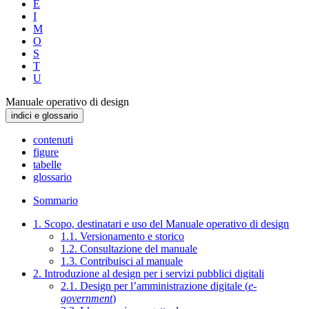
E
I
M
O
S
T
U
Manuale operativo di design
indici e glossario
contenuti
figure
tabelle
glossario
Sommario
1. Scopo, destinatari e uso del Manuale operativo di design
1.1. Versionamento e storico
1.2. Consultazione del manuale
1.3. Contribuisci al manuale
2. Introduzione al design per i servizi pubblici digitali
2.1. Design per l’amministrazione digitale (
e-
government
)