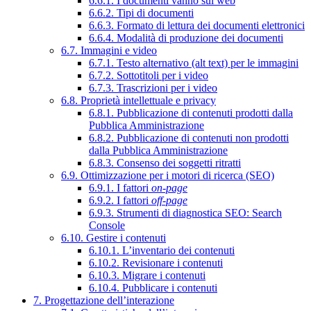
6.6.1. I documenti vanno sul web
6.6.2. Tipi di documenti
6.6.3. Formato di lettura dei documenti elettronici
6.6.4. Modalità di produzione dei documenti
6.7. Immagini e video
6.7.1. Testo alternativo (alt text) per le immagini
6.7.2. Sottotitoli per i video
6.7.3. Trascrizioni per i video
6.8. Proprietà intellettuale e privacy
6.8.1. Pubblicazione di contenuti prodotti dalla
Pubblica Amministrazione
6.8.2. Pubblicazione di contenuti non prodotti
dalla Pubblica Amministrazione
6.8.3. Consenso dei soggetti ritratti
6.9. Ottimizzazione per i motori di ricerca (SEO)
6.9.1. I fattori
on-page
6.9.2. I fattori
off-page
6.9.3. Strumenti di diagnostica SEO: Search
Console
6.10. Gestire i contenuti
6.10.1. L’inventario dei contenuti
6.10.2. Revisionare i contenuti
6.10.3. Migrare i contenuti
6.10.4. Pubblicare i contenuti
7. Progettazione dell’interazione