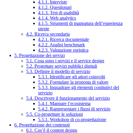
4.1.1. Interviste
4.1.2. Questionari
4.1.3. Test di usabilità
4.1.4. Web analytics
4.1.5. Strumenti di mappatura dell’esperienza
utente
4.2. Ricerca secondaria
4.2.1. Ricerca documentale
4.2.2. Analisi benchmark
4.2.3. Valutazione euristica
5. Progettazione dei servizi
5.1. Cosa sono i servizi e il service design
5.2. Progettare servizi pubblici digitali
5.3. Definire il modello di servizio
5.3.1. Identificare gli attori coinvolti
5.3.2. Formulare la proposta di valore
5.3.3. Inquadrare gli elementi costitutivi del
servizio
5.4. Descrivere il funzionamento del servizio
5.4.1. Mappare l’ecosistema
5.4.2. Rappresentare i flussi di servizio
5.5. Co-progettare le soluzioni
5.5.1. Workshop di co-progettazione
6. Progettazione dei contenuti
6.1. Cos’è il content design