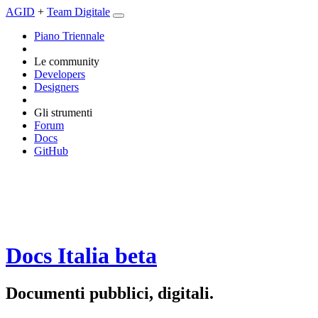
AGID
+
Team Digitale
Piano Triennale
Le community
Developers
Designers
Gli strumenti
Forum
Docs
GitHub
Docs Italia
beta
Documenti pubblici, digitali.