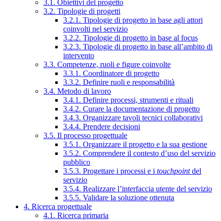
3.1. Obiettivi del progetto
3.2. Tipologie di progetti
3.2.1. Tipologie di progetto in base agli attori
coinvolti nel servizio
3.2.2. Tipologie di progetto in base al focus
3.2.3. Tipologie di progetto in base all’ambito di
intervento
3.3. Competenze, ruoli e figure coinvolte
3.3.1. Coordinatore di progetto
3.3.2. Definire ruoli e responsabilità
3.4. Metodo di lavoro
3.4.1. Definire processi, strumenti e rituali
3.4.2. Curare la documentazione di progetto
3.4.3. Organizzare tavoli tecnici collaborativi
3.4.4. Prendere decisioni
3.5. Il processo progettuale
3.5.1. Organizzare il progetto e la sua gestione
3.5.2. Comprendere il contesto d’uso del servizio
pubblico
3.5.3. Progettare i processi e i
touchpoint
del
servizio
3.5.4. Realizzare l’interfaccia utente del servizio
3.5.5. Validare la soluzione ottenuta
4. Ricerca progettuale
4.1. Ricerca primaria