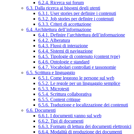
6.2.4. Ricerca sui forum
6.3. Dalla ricerca ai bisogni degli utenti
6.3.1. User stories per definire i contenuti
6.3.2. Job stories per definire i contenuti
6.3.3. Criteri di accettazione
6.4. Architettura dell’informazione
6.4.1. Definire l’architettura dell’informazione
6.4.2. Alberatura
6.4.3. Flussi di interazione
6.4.4. Sistemi di navigazione
6.4.5. Tipologie di contenuto (content type)
6.4.6. Ontologie e standard
6.4.7. Vocabolari controllati e tassonomie
6.5. Scrittura e linguaggio
6.5.1. Come leggono le persone sul web
6.5.2. Le regole per un linguaggio semplice
6.5.3. Microtesti
6.5.4. Scrittura collaborativa
6.5.5. Content critique
6.5.6. Traduzione e localizzazione dei contenuti
6.6. Documenti
6.6.1. I documenti vanno sul web
6.6.2. Tipi di documenti
6.6.3. Formato di lettura dei documenti elettronici
6.6.4. Modalità di produzione dei documenti