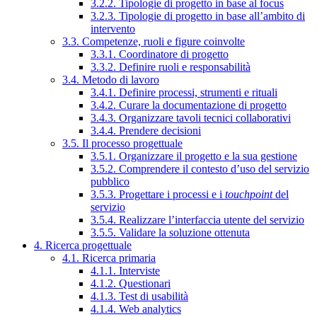
3.2.2. Tipologie di progetto in base al focus
3.2.3. Tipologie di progetto in base all’ambito di
intervento
3.3. Competenze, ruoli e figure coinvolte
3.3.1. Coordinatore di progetto
3.3.2. Definire ruoli e responsabilità
3.4. Metodo di lavoro
3.4.1. Definire processi, strumenti e rituali
3.4.2. Curare la documentazione di progetto
3.4.3. Organizzare tavoli tecnici collaborativi
3.4.4. Prendere decisioni
3.5. Il processo progettuale
3.5.1. Organizzare il progetto e la sua gestione
3.5.2. Comprendere il contesto d’uso del servizio
pubblico
3.5.3. Progettare i processi e i
touchpoint
del
servizio
3.5.4. Realizzare l’interfaccia utente del servizio
3.5.5. Validare la soluzione ottenuta
4. Ricerca progettuale
4.1. Ricerca primaria
4.1.1. Interviste
4.1.2. Questionari
4.1.3. Test di usabilità
4.1.4. Web analytics