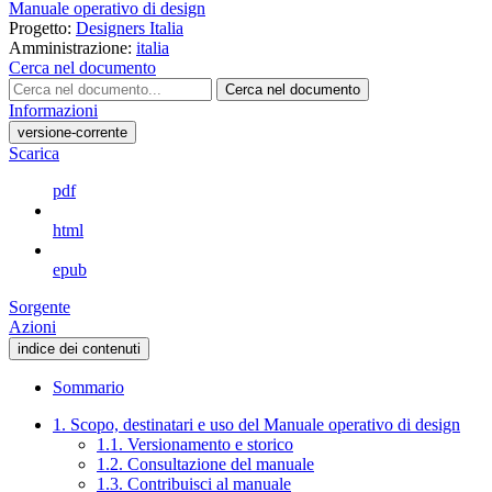
Manuale operativo di design
Progetto:
Designers Italia
Amministrazione:
italia
Cerca nel documento
Cerca nel documento
Informazioni
versione-corrente
Scarica
pdf
html
epub
Sorgente
Azioni
indice dei contenuti
Sommario
1. Scopo, destinatari e uso del Manuale operativo di design
1.1. Versionamento e storico
1.2. Consultazione del manuale
1.3. Contribuisci al manuale