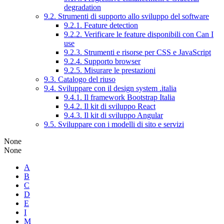
degradation
9.2. Strumenti di supporto allo sviluppo del software
9.2.1. Feature detection
9.2.2. Verificare le feature disponibili con Can I
use
9.2.3. Strumenti e risorse per CSS e JavaScript
9.2.4. Supporto browser
9.2.5. Misurare le prestazioni
9.3. Catalogo del riuso
9.4. Sviluppare con il design system .italia
9.4.1. Il framework Bootstrap Italia
9.4.2. Il kit di sviluppo React
9.4.3. Il kit di sviluppo Angular
9.5. Sviluppare con i modelli di sito e servizi
None
None
A
B
C
D
E
I
M