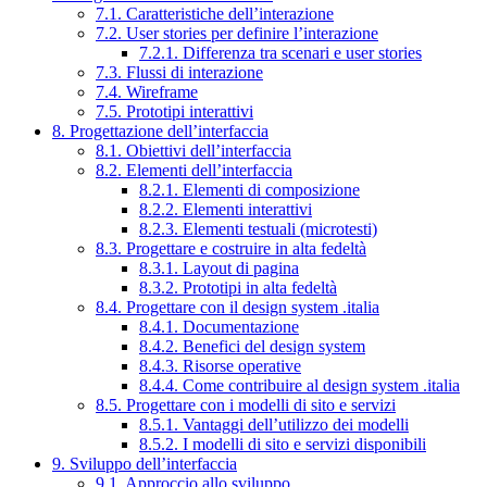
7.1. Caratteristiche dell’interazione
7.2. User stories per definire l’interazione
7.2.1. Differenza tra scenari e user stories
7.3. Flussi di interazione
7.4. Wireframe
7.5. Prototipi interattivi
8. Progettazione dell’interfaccia
8.1. Obiettivi dell’interfaccia
8.2. Elementi dell’interfaccia
8.2.1. Elementi di composizione
8.2.2. Elementi interattivi
8.2.3. Elementi testuali (microtesti)
8.3. Progettare e costruire in alta fedeltà
8.3.1. Layout di pagina
8.3.2. Prototipi in alta fedeltà
8.4. Progettare con il design system .italia
8.4.1. Documentazione
8.4.2. Benefici del design system
8.4.3. Risorse operative
8.4.4. Come contribuire al design system .italia
8.5. Progettare con i modelli di sito e servizi
8.5.1. Vantaggi dell’utilizzo dei modelli
8.5.2. I modelli di sito e servizi disponibili
9. Sviluppo dell’interfaccia
9.1. Approccio allo sviluppo