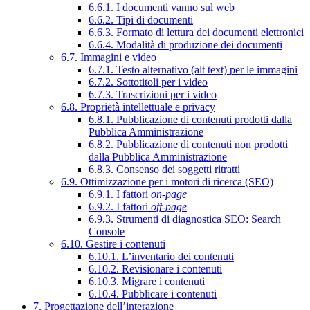
6.6.1. I documenti vanno sul web
6.6.2. Tipi di documenti
6.6.3. Formato di lettura dei documenti elettronici
6.6.4. Modalità di produzione dei documenti
6.7. Immagini e video
6.7.1. Testo alternativo (alt text) per le immagini
6.7.2. Sottotitoli per i video
6.7.3. Trascrizioni per i video
6.8. Proprietà intellettuale e privacy
6.8.1. Pubblicazione di contenuti prodotti dalla
Pubblica Amministrazione
6.8.2. Pubblicazione di contenuti non prodotti
dalla Pubblica Amministrazione
6.8.3. Consenso dei soggetti ritratti
6.9. Ottimizzazione per i motori di ricerca (SEO)
6.9.1. I fattori
on-page
6.9.2. I fattori
off-page
6.9.3. Strumenti di diagnostica SEO: Search
Console
6.10. Gestire i contenuti
6.10.1. L’inventario dei contenuti
6.10.2. Revisionare i contenuti
6.10.3. Migrare i contenuti
6.10.4. Pubblicare i contenuti
7. Progettazione dell’interazione