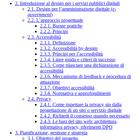
2. Introduzione al design per i servizi pubblici digitali
2.1. Design per l’amministrazione digitale (
e-
government
)
2.2. L’approccio progettuale
2.2.1. Buone pratiche
2.2.2. Principi
2.3. Accessibilità
2.3.1. Definizione
2.3.2. Accessibilità by design
2.3.3. Principi per l’accessibilità
2.3.4. Linee guida e criteri di successo
2.3.5. Come rilasciare una dichiarazione di
accessibilità
2.3.6. Meccanismo di feedback e procedura di
attuazione
2.3.7. Obiettivi accessibilità
2.3.8. Normativa e approfondimenti
2.4. Privacy
2.4.1. Come rispettare la privacy sin dalla
progettazione di un sito o servizio digitale
2.4.2. Richiedi il consenso quando necessario
2.4.3. Le basi del sito web: architettura,
informativa privacy, riferimenti DPO
3. Pianificazione, gestione e strategia
3.1. Obiettivi del progetto