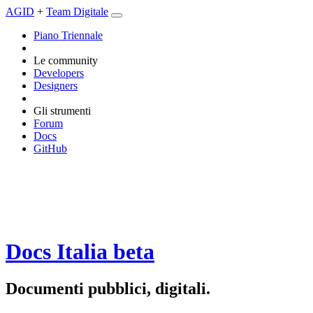
AGID
+
Team Digitale
Piano Triennale
Le community
Developers
Designers
Gli strumenti
Forum
Docs
GitHub
Docs Italia
beta
Documenti pubblici, digitali.