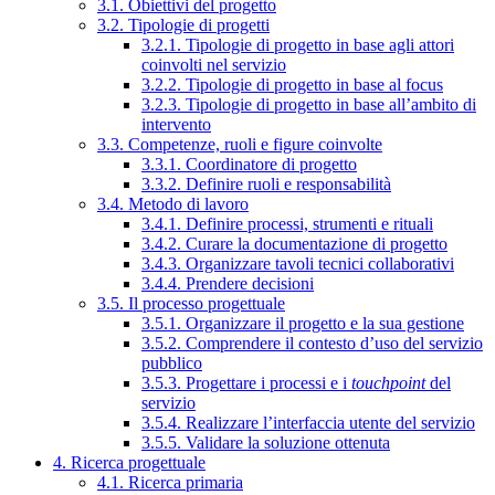
3.1. Obiettivi del progetto
3.2. Tipologie di progetti
3.2.1. Tipologie di progetto in base agli attori
coinvolti nel servizio
3.2.2. Tipologie di progetto in base al focus
3.2.3. Tipologie di progetto in base all’ambito di
intervento
3.3. Competenze, ruoli e figure coinvolte
3.3.1. Coordinatore di progetto
3.3.2. Definire ruoli e responsabilità
3.4. Metodo di lavoro
3.4.1. Definire processi, strumenti e rituali
3.4.2. Curare la documentazione di progetto
3.4.3. Organizzare tavoli tecnici collaborativi
3.4.4. Prendere decisioni
3.5. Il processo progettuale
3.5.1. Organizzare il progetto e la sua gestione
3.5.2. Comprendere il contesto d’uso del servizio
pubblico
3.5.3. Progettare i processi e i
touchpoint
del
servizio
3.5.4. Realizzare l’interfaccia utente del servizio
3.5.5. Validare la soluzione ottenuta
4. Ricerca progettuale
4.1. Ricerca primaria