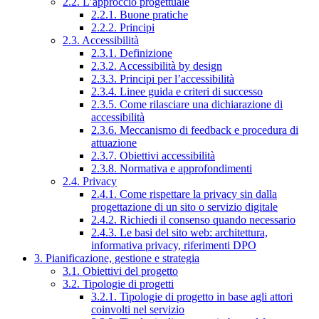
2.2. L’approccio progettuale
2.2.1. Buone pratiche
2.2.2. Principi
2.3. Accessibilità
2.3.1. Definizione
2.3.2. Accessibilità by design
2.3.3. Principi per l’accessibilità
2.3.4. Linee guida e criteri di successo
2.3.5. Come rilasciare una dichiarazione di
accessibilità
2.3.6. Meccanismo di feedback e procedura di
attuazione
2.3.7. Obiettivi accessibilità
2.3.8. Normativa e approfondimenti
2.4. Privacy
2.4.1. Come rispettare la privacy sin dalla
progettazione di un sito o servizio digitale
2.4.2. Richiedi il consenso quando necessario
2.4.3. Le basi del sito web: architettura,
informativa privacy, riferimenti DPO
3. Pianificazione, gestione e strategia
3.1. Obiettivi del progetto
3.2. Tipologie di progetti
3.2.1. Tipologie di progetto in base agli attori
coinvolti nel servizio