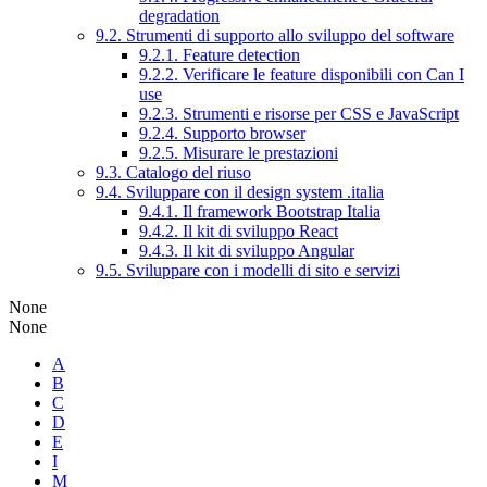
degradation
9.2. Strumenti di supporto allo sviluppo del software
9.2.1. Feature detection
9.2.2. Verificare le feature disponibili con Can I
use
9.2.3. Strumenti e risorse per CSS e JavaScript
9.2.4. Supporto browser
9.2.5. Misurare le prestazioni
9.3. Catalogo del riuso
9.4. Sviluppare con il design system .italia
9.4.1. Il framework Bootstrap Italia
9.4.2. Il kit di sviluppo React
9.4.3. Il kit di sviluppo Angular
9.5. Sviluppare con i modelli di sito e servizi
None
None
A
B
C
D
E
I
M