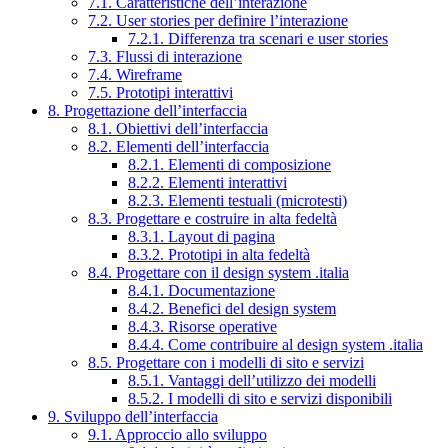
7.1. Caratteristiche dell’interazione
7.2. User stories per definire l’interazione
7.2.1. Differenza tra scenari e user stories
7.3. Flussi di interazione
7.4. Wireframe
7.5. Prototipi interattivi
8. Progettazione dell’interfaccia
8.1. Obiettivi dell’interfaccia
8.2. Elementi dell’interfaccia
8.2.1. Elementi di composizione
8.2.2. Elementi interattivi
8.2.3. Elementi testuali (microtesti)
8.3. Progettare e costruire in alta fedeltà
8.3.1. Layout di pagina
8.3.2. Prototipi in alta fedeltà
8.4. Progettare con il design system .italia
8.4.1. Documentazione
8.4.2. Benefici del design system
8.4.3. Risorse operative
8.4.4. Come contribuire al design system .italia
8.5. Progettare con i modelli di sito e servizi
8.5.1. Vantaggi dell’utilizzo dei modelli
8.5.2. I modelli di sito e servizi disponibili
9. Sviluppo dell’interfaccia
9.1. Approccio allo sviluppo