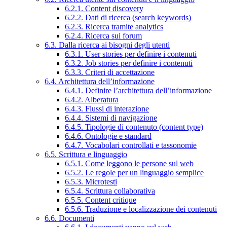
6.2.1. Content discovery
6.2.2. Dati di ricerca (search keywords)
6.2.3. Ricerca tramite analytics
6.2.4. Ricerca sui forum
6.3. Dalla ricerca ai bisogni degli utenti
6.3.1. User stories per definire i contenuti
6.3.2. Job stories per definire i contenuti
6.3.3. Criteri di accettazione
6.4. Architettura dell’informazione
6.4.1. Definire l’architettura dell’informazione
6.4.2. Alberatura
6.4.3. Flussi di interazione
6.4.4. Sistemi di navigazione
6.4.5. Tipologie di contenuto (content type)
6.4.6. Ontologie e standard
6.4.7. Vocabolari controllati e tassonomie
6.5. Scrittura e linguaggio
6.5.1. Come leggono le persone sul web
6.5.2. Le regole per un linguaggio semplice
6.5.3. Microtesti
6.5.4. Scrittura collaborativa
6.5.5. Content critique
6.5.6. Traduzione e localizzazione dei contenuti
6.6. Documenti