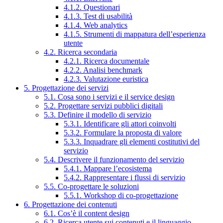
4.1.2. Questionari
4.1.3. Test di usabilità
4.1.4. Web analytics
4.1.5. Strumenti di mappatura dell’esperienza
utente
4.2. Ricerca secondaria
4.2.1. Ricerca documentale
4.2.2. Analisi benchmark
4.2.3. Valutazione euristica
5. Progettazione dei servizi
5.1. Cosa sono i servizi e il service design
5.2. Progettare servizi pubblici digitali
5.3. Definire il modello di servizio
5.3.1. Identificare gli attori coinvolti
5.3.2. Formulare la proposta di valore
5.3.3. Inquadrare gli elementi costitutivi del
servizio
5.4. Descrivere il funzionamento del servizio
5.4.1. Mappare l’ecosistema
5.4.2. Rappresentare i flussi di servizio
5.5. Co-progettare le soluzioni
5.5.1. Workshop di co-progettazione
6. Progettazione dei contenuti
6.1. Cos’è il content design
6.2. Ricerca utente sui contenuti e il linguaggio