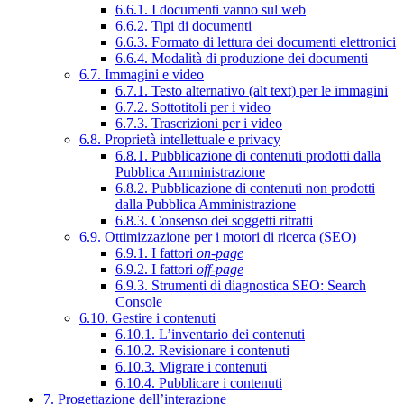
6.6.1. I documenti vanno sul web
6.6.2. Tipi di documenti
6.6.3. Formato di lettura dei documenti elettronici
6.6.4. Modalità di produzione dei documenti
6.7. Immagini e video
6.7.1. Testo alternativo (alt text) per le immagini
6.7.2. Sottotitoli per i video
6.7.3. Trascrizioni per i video
6.8. Proprietà intellettuale e privacy
6.8.1. Pubblicazione di contenuti prodotti dalla
Pubblica Amministrazione
6.8.2. Pubblicazione di contenuti non prodotti
dalla Pubblica Amministrazione
6.8.3. Consenso dei soggetti ritratti
6.9. Ottimizzazione per i motori di ricerca (SEO)
6.9.1. I fattori
on-page
6.9.2. I fattori
off-page
6.9.3. Strumenti di diagnostica SEO: Search
Console
6.10. Gestire i contenuti
6.10.1. L’inventario dei contenuti
6.10.2. Revisionare i contenuti
6.10.3. Migrare i contenuti
6.10.4. Pubblicare i contenuti
7. Progettazione dell’interazione