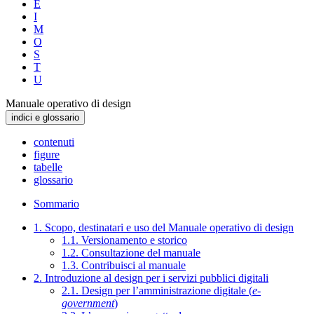
E
I
M
O
S
T
U
Manuale operativo di design
indici e glossario
contenuti
figure
tabelle
glossario
Sommario
1. Scopo, destinatari e uso del Manuale operativo di design
1.1. Versionamento e storico
1.2. Consultazione del manuale
1.3. Contribuisci al manuale
2. Introduzione al design per i servizi pubblici digitali
2.1. Design per l’amministrazione digitale (
e-
government
)