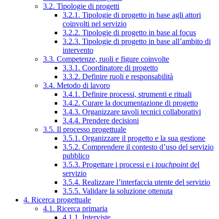
3.2. Tipologie di progetti
3.2.1. Tipologie di progetto in base agli attori
coinvolti nel servizio
3.2.2. Tipologie di progetto in base al focus
3.2.3. Tipologie di progetto in base all’ambito di
intervento
3.3. Competenze, ruoli e figure coinvolte
3.3.1. Coordinatore di progetto
3.3.2. Definire ruoli e responsabilità
3.4. Metodo di lavoro
3.4.1. Definire processi, strumenti e rituali
3.4.2. Curare la documentazione di progetto
3.4.3. Organizzare tavoli tecnici collaborativi
3.4.4. Prendere decisioni
3.5. Il processo progettuale
3.5.1. Organizzare il progetto e la sua gestione
3.5.2. Comprendere il contesto d’uso del servizio
pubblico
3.5.3. Progettare i processi e i
touchpoint
del
servizio
3.5.4. Realizzare l’interfaccia utente del servizio
3.5.5. Validare la soluzione ottenuta
4. Ricerca progettuale
4.1. Ricerca primaria
4.1.1. Interviste