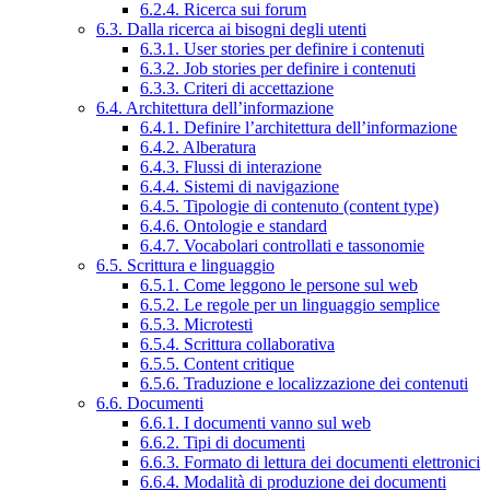
6.2.4. Ricerca sui forum
6.3. Dalla ricerca ai bisogni degli utenti
6.3.1. User stories per definire i contenuti
6.3.2. Job stories per definire i contenuti
6.3.3. Criteri di accettazione
6.4. Architettura dell’informazione
6.4.1. Definire l’architettura dell’informazione
6.4.2. Alberatura
6.4.3. Flussi di interazione
6.4.4. Sistemi di navigazione
6.4.5. Tipologie di contenuto (content type)
6.4.6. Ontologie e standard
6.4.7. Vocabolari controllati e tassonomie
6.5. Scrittura e linguaggio
6.5.1. Come leggono le persone sul web
6.5.2. Le regole per un linguaggio semplice
6.5.3. Microtesti
6.5.4. Scrittura collaborativa
6.5.5. Content critique
6.5.6. Traduzione e localizzazione dei contenuti
6.6. Documenti
6.6.1. I documenti vanno sul web
6.6.2. Tipi di documenti
6.6.3. Formato di lettura dei documenti elettronici
6.6.4. Modalità di produzione dei documenti