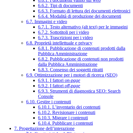
6.6.1. I documenti vanno sul web
6.6.2. Tipi di documenti
6.6.3. Formato di lettura dei documenti elettronici
6.6.4. Modalità di produzione dei documenti
6.7. Immagini e video
6.7.1. Testo alternativo (alt text) per le immagini
6.7.2. Sottotitoli per i video
6.7.3. Trascrizioni per i video
6.8. Proprietà intellettuale e privacy
6.8.1. Pubblicazione di contenuti prodotti dalla
Pubblica Amministrazione
6.8.2. Pubblicazione di contenuti non prodotti
dalla Pubblica Amministrazione
6.8.3. Consenso dei soggetti ritratti
6.9. Ottimizzazione per i motori di ricerca (SEO)
6.9.1. I fattori
on-page
6.9.2. I fattori
off-page
6.9.3. Strumenti di diagnostica SEO: Search
Console
6.10. Gestire i contenuti
6.10.1. L’inventario dei contenuti
6.10.2. Revisionare i contenuti
6.10.3. Migrare i contenuti
6.10.4. Pubblicare i contenuti
7. Progettazione dell’interazione