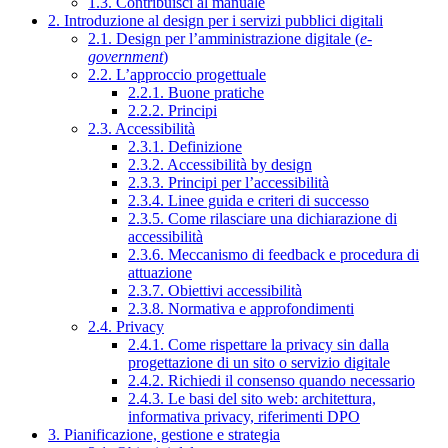
1.3. Contribuisci al manuale
2. Introduzione al design per i servizi pubblici digitali
2.1. Design per l’amministrazione digitale (
e-
government
)
2.2. L’approccio progettuale
2.2.1. Buone pratiche
2.2.2. Principi
2.3. Accessibilità
2.3.1. Definizione
2.3.2. Accessibilità by design
2.3.3. Principi per l’accessibilità
2.3.4. Linee guida e criteri di successo
2.3.5. Come rilasciare una dichiarazione di
accessibilità
2.3.6. Meccanismo di feedback e procedura di
attuazione
2.3.7. Obiettivi accessibilità
2.3.8. Normativa e approfondimenti
2.4. Privacy
2.4.1. Come rispettare la privacy sin dalla
progettazione di un sito o servizio digitale
2.4.2. Richiedi il consenso quando necessario
2.4.3. Le basi del sito web: architettura,
informativa privacy, riferimenti DPO
3. Pianificazione, gestione e strategia