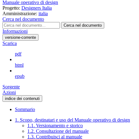
Manuale operativo di design
Progetto:
Designers Italia
Amministrazione:
italia
Cerca nel documento
Cerca nel documento
Informazioni
versione-corrente
Scarica
pdf
html
epub
Sorgente
Azioni
indice dei contenuti
Sommario
1. Scopo, destinatari e uso del Manuale operativo di design
1.1. Versionamento e storico
1.2. Consultazione del manuale
1.3. Contribuisci al manuale