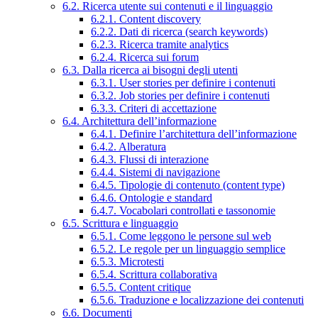
6.2. Ricerca utente sui contenuti e il linguaggio
6.2.1. Content discovery
6.2.2. Dati di ricerca (search keywords)
6.2.3. Ricerca tramite analytics
6.2.4. Ricerca sui forum
6.3. Dalla ricerca ai bisogni degli utenti
6.3.1. User stories per definire i contenuti
6.3.2. Job stories per definire i contenuti
6.3.3. Criteri di accettazione
6.4. Architettura dell’informazione
6.4.1. Definire l’architettura dell’informazione
6.4.2. Alberatura
6.4.3. Flussi di interazione
6.4.4. Sistemi di navigazione
6.4.5. Tipologie di contenuto (content type)
6.4.6. Ontologie e standard
6.4.7. Vocabolari controllati e tassonomie
6.5. Scrittura e linguaggio
6.5.1. Come leggono le persone sul web
6.5.2. Le regole per un linguaggio semplice
6.5.3. Microtesti
6.5.4. Scrittura collaborativa
6.5.5. Content critique
6.5.6. Traduzione e localizzazione dei contenuti
6.6. Documenti