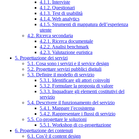
4.1.1. Interviste
4.1.2. Questionari
4.1.3. Test di usabilità
4.1.4. Web analytics
4.1.5. Strumenti di mappatura dell’esperienza
utente
4.2. Ricerca secondaria
4.2.1. Ricerca documentale
4.2.2. Analisi benchmark
4.2.3. Valutazione euristica
5. Progettazione dei servizi
5.1. Cosa sono i servizi e il service design
5.2. Progettare servizi pubblici digitali
5.3. Definire il modello di servizio
5.3.1. Identificare gli attori coinvolti
5.3.2. Formulare la proposta di valore
5.3.3. Inquadrare gli elementi costitutivi del
servizio
5.4. Descrivere il funzionamento del servizio
5.4.1. Mappare l’ecosistema
5.4.2. Rappresentare i flussi di servizio
5.5. Co-progettare le soluzioni
5.5.1. Workshop di co-progettazione
6. Progettazione dei contenuti
6.1. Cos’è il content design