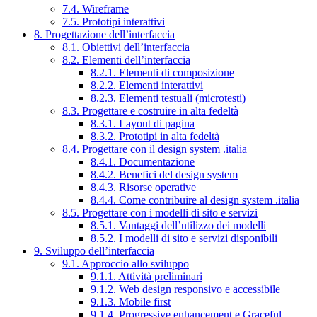
7.4. Wireframe
7.5. Prototipi interattivi
8. Progettazione dell’interfaccia
8.1. Obiettivi dell’interfaccia
8.2. Elementi dell’interfaccia
8.2.1. Elementi di composizione
8.2.2. Elementi interattivi
8.2.3. Elementi testuali (microtesti)
8.3. Progettare e costruire in alta fedeltà
8.3.1. Layout di pagina
8.3.2. Prototipi in alta fedeltà
8.4. Progettare con il design system .italia
8.4.1. Documentazione
8.4.2. Benefici del design system
8.4.3. Risorse operative
8.4.4. Come contribuire al design system .italia
8.5. Progettare con i modelli di sito e servizi
8.5.1. Vantaggi dell’utilizzo dei modelli
8.5.2. I modelli di sito e servizi disponibili
9. Sviluppo dell’interfaccia
9.1. Approccio allo sviluppo
9.1.1. Attività preliminari
9.1.2. Web design responsivo e accessibile
9.1.3. Mobile first
9.1.4. Progressive enhancement e Graceful