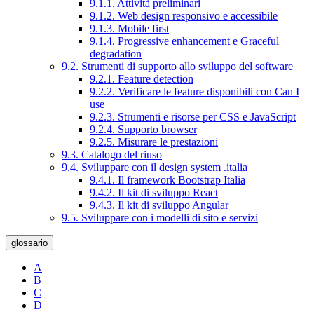
9.1.1. Attività preliminari
9.1.2. Web design responsivo e accessibile
9.1.3. Mobile first
9.1.4. Progressive enhancement e Graceful
degradation
9.2. Strumenti di supporto allo sviluppo del software
9.2.1. Feature detection
9.2.2. Verificare le feature disponibili con Can I
use
9.2.3. Strumenti e risorse per CSS e JavaScript
9.2.4. Supporto browser
9.2.5. Misurare le prestazioni
9.3. Catalogo del riuso
9.4. Sviluppare con il design system .italia
9.4.1. Il framework Bootstrap Italia
9.4.2. Il kit di sviluppo React
9.4.3. Il kit di sviluppo Angular
9.5. Sviluppare con i modelli di sito e servizi
glossario
A
B
C
D