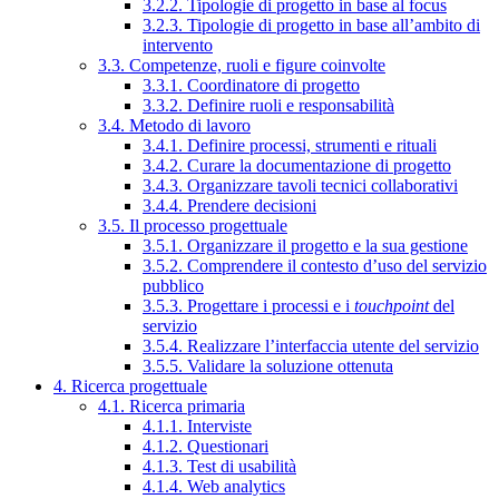
3.2.2. Tipologie di progetto in base al focus
3.2.3. Tipologie di progetto in base all’ambito di
intervento
3.3. Competenze, ruoli e figure coinvolte
3.3.1. Coordinatore di progetto
3.3.2. Definire ruoli e responsabilità
3.4. Metodo di lavoro
3.4.1. Definire processi, strumenti e rituali
3.4.2. Curare la documentazione di progetto
3.4.3. Organizzare tavoli tecnici collaborativi
3.4.4. Prendere decisioni
3.5. Il processo progettuale
3.5.1. Organizzare il progetto e la sua gestione
3.5.2. Comprendere il contesto d’uso del servizio
pubblico
3.5.3. Progettare i processi e i
touchpoint
del
servizio
3.5.4. Realizzare l’interfaccia utente del servizio
3.5.5. Validare la soluzione ottenuta
4. Ricerca progettuale
4.1. Ricerca primaria
4.1.1. Interviste
4.1.2. Questionari
4.1.3. Test di usabilità
4.1.4. Web analytics