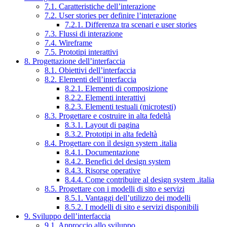
7.1. Caratteristiche dell’interazione
7.2. User stories per definire l’interazione
7.2.1. Differenza tra scenari e user stories
7.3. Flussi di interazione
7.4. Wireframe
7.5. Prototipi interattivi
8. Progettazione dell’interfaccia
8.1. Obiettivi dell’interfaccia
8.2. Elementi dell’interfaccia
8.2.1. Elementi di composizione
8.2.2. Elementi interattivi
8.2.3. Elementi testuali (microtesti)
8.3. Progettare e costruire in alta fedeltà
8.3.1. Layout di pagina
8.3.2. Prototipi in alta fedeltà
8.4. Progettare con il design system .italia
8.4.1. Documentazione
8.4.2. Benefici del design system
8.4.3. Risorse operative
8.4.4. Come contribuire al design system .italia
8.5. Progettare con i modelli di sito e servizi
8.5.1. Vantaggi dell’utilizzo dei modelli
8.5.2. I modelli di sito e servizi disponibili
9. Sviluppo dell’interfaccia
9.1. Approccio allo sviluppo