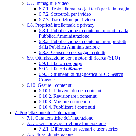
6.7. Immagini e video
6.7.1. Testo alternativo (alt text) per le immagini
6.7.2. Sottotitoli per i video
6.7.3. Trascrizioni per i video
6.8. Proprietà intellettuale e privacy
6.8.1. Pubblicazione di contenuti prodotti dalla
Pubblica Amministrazione
6.8.2. Pubblicazione di contenuti non prodotti
dalla Pubblica Amministrazione
6.8.3. Consenso dei soggetti ritratti
6.9. Ottimizzazione per i motori di ricerca (SEO)
6.9.1. I fattori
on-page
6.9.2. I fattori
off-page
6.9.3. Strumenti di diagnostica SEO: Search
Console
6.10. Gestire i contenuti
6.10.1. L’inventario dei contenuti
6.10.2. Revisionare i contenuti
6.10.3. Migrare i contenuti
6.10.4. Pubblicare i contenuti
7. Progettazione dell’interazione
7.1. Caratteristiche dell’interazione
7.2. User stories per definire l’interazione
7.2.1. Differenza tra scenari e user stories
7.3. Flussi di interazione