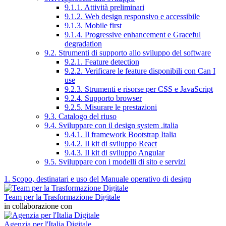
9.1.1. Attività preliminari
9.1.2. Web design responsivo e accessibile
9.1.3. Mobile first
9.1.4. Progressive enhancement e Graceful
degradation
9.2. Strumenti di supporto allo sviluppo del software
9.2.1. Feature detection
9.2.2. Verificare le feature disponibili con Can I
use
9.2.3. Strumenti e risorse per CSS e JavaScript
9.2.4. Supporto browser
9.2.5. Misurare le prestazioni
9.3. Catalogo del riuso
9.4. Sviluppare con il design system .italia
9.4.1. Il framework Bootstrap Italia
9.4.2. Il kit di sviluppo React
9.4.3. Il kit di sviluppo Angular
9.5. Sviluppare con i modelli di sito e servizi
1. Scopo, destinatari e uso del Manuale operativo di design
Team per la Trasformazione Digitale
in collaborazione con
Agenzia per l'Italia Digitale