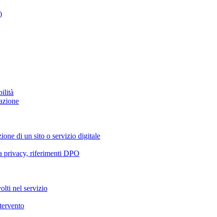
)
ilità
azione
ione di un sito o servizio digitale
va privacy, riferimenti DPO
olti nel servizio
ntervento