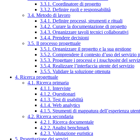
3.3.1. Coordinatore di progetto
3.3.2. Definire ruoli e responsabilità
3.4. Metodo di lavoro
3.4.1. Definire processi, strumenti e rituali
3.4.2. Curare la documentazione di progetto
3.4.3. Organizzare tavoli tecnici collaborativi
3.4.4. Prendere decisioni
3.5. Il processo progettuale
3.5.1. Organizzare il progetto e la sua gestione
3.5.2. Comprendere il contesto d’uso del servizio 
3.5.3. Progettare i processi e i
touchpoint
del servi
3.5.4. Realizzare l’interfaccia utente del servizio
3.5.5. Validare la soluzione ottenuta
4. Ricerca progettuale
4.1. Ricerca primaria
4.1.1. Interviste
4.1.2. Questionari
4.1.3. Test di usabilità
4.1.4. Web analytics
4.1.5. Strumenti di mappatura dell’esperienza uten
4.2. Ricerca secondaria
4.2.1. Ricerca documentale
4.2.2. Analisi benchmark
4.2.3. Valutazione euristica
5. Progettazione dei servizi