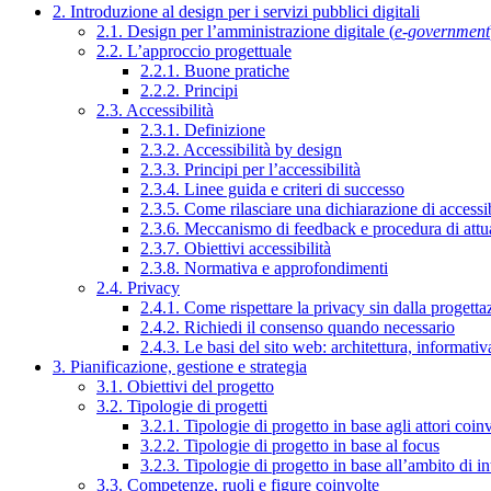
2. Introduzione al design per i servizi pubblici digitali
2.1. Design per l’amministrazione digitale (
e-government
2.2. L’approccio progettuale
2.2.1. Buone pratiche
2.2.2. Principi
2.3. Accessibilità
2.3.1. Definizione
2.3.2. Accessibilità by design
2.3.3. Principi per l’accessibilità
2.3.4. Linee guida e criteri di successo
2.3.5. Come rilasciare una dichiarazione di accessib
2.3.6. Meccanismo di feedback e procedura di attu
2.3.7. Obiettivi accessibilità
2.3.8. Normativa e approfondimenti
2.4. Privacy
2.4.1. Come rispettare la privacy sin dalla progettaz
2.4.2. Richiedi il consenso quando necessario
2.4.3. Le basi del sito web: architettura, informati
3. Pianificazione, gestione e strategia
3.1. Obiettivi del progetto
3.2. Tipologie di progetti
3.2.1. Tipologie di progetto in base agli attori coinv
3.2.2. Tipologie di progetto in base al focus
3.2.3. Tipologie di progetto in base all’ambito di i
3.3. Competenze, ruoli e figure coinvolte