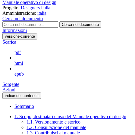
Manuale operativo di design
Progetto:
Designers Italia
Amministrazione:
italia
Cerca nel documento
Cerca nel documento
Informazioni
versione-corrente
Scarica
pdf
html
epub
Sorgente
Azioni
indice dei contenuti
Sommario
1. Scopo, destinatari e uso del Manuale operativo di design
1.1. Versionamento e storico
1.2. Consultazione del manuale
1.3. Contribuisci al manuale