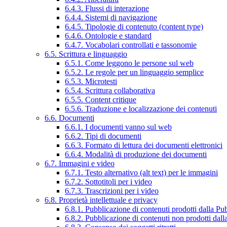
6.4.3. Flussi di interazione
6.4.4. Sistemi di navigazione
6.4.5. Tipologie di contenuto (content type)
6.4.6. Ontologie e standard
6.4.7. Vocabolari controllati e tassonomie
6.5. Scrittura e linguaggio
6.5.1. Come leggono le persone sul web
6.5.2. Le regole per un linguaggio semplice
6.5.3. Microtesti
6.5.4. Scrittura collaborativa
6.5.5. Content critique
6.5.6. Traduzione e localizzazione dei contenuti
6.6. Documenti
6.6.1. I documenti vanno sul web
6.6.2. Tipi di documenti
6.6.3. Formato di lettura dei documenti elettronici
6.6.4. Modalità di produzione dei documenti
6.7. Immagini e video
6.7.1. Testo alternativo (alt text) per le immagini
6.7.2. Sottotitoli per i video
6.7.3. Trascrizioni per i video
6.8. Proprietà intellettuale e privacy
6.8.1. Pubblicazione di contenuti prodotti dalla P
6.8.2. Pubblicazione di contenuti non prodotti dal