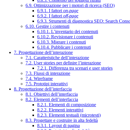
6.8.3. Consenso dei soggetti ritratti
6.9. Ottimizzazione per i motori di ricerca (SEO)
6.9.1. I fattori
on-page
6.9.2. I fattori
off-page
6.9.3. Strumenti di diagnostica SEO: Search Cons
6.10. Gestire i contenuti
6.10.1. L’inventario dei contenuti
6.10.2. Revisionare i contenuti
6.10.3. Migrare i contenuti
6.10.4. Pubblicare i contenuti
7. Progettazione dell’interazione
7.1. Caratteristiche dell’interazione
7.2. User stories per definire l’interazione
7.2.1. Differenza tra scenari e user stories
7.3. Flussi di interazione
7.4. Wireframe
7.5. Prototipi interattivi
8. Progettazione dell’interfaccia
8.1. Obiettivi dell’interfaccia
8.2. Elementi dell’interfaccia
8.2.1. Elementi di composizione
8.2.2. Elementi interattivi
8.2.3. Elementi testuali (microtesti)
8.3. Progettare e costruire in alta fedeltà
8.3.1. Layout di pagina