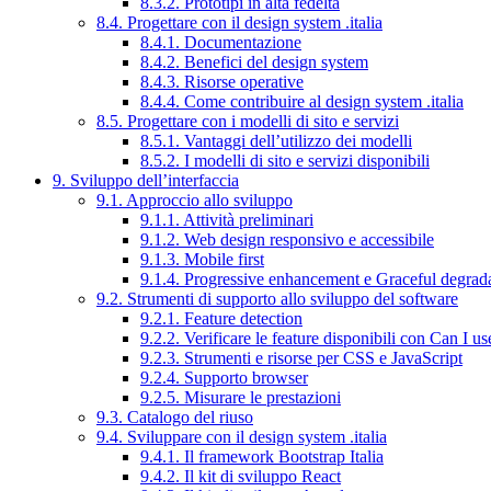
8.3.2. Prototipi in alta fedeltà
8.4. Progettare con il design system .italia
8.4.1. Documentazione
8.4.2. Benefici del design system
8.4.3. Risorse operative
8.4.4. Come contribuire al design system .italia
8.5. Progettare con i modelli di sito e servizi
8.5.1. Vantaggi dell’utilizzo dei modelli
8.5.2. I modelli di sito e servizi disponibili
9. Sviluppo dell’interfaccia
9.1. Approccio allo sviluppo
9.1.1. Attività preliminari
9.1.2. Web design responsivo e accessibile
9.1.3. Mobile first
9.1.4. Progressive enhancement e Graceful degrad
9.2. Strumenti di supporto allo sviluppo del software
9.2.1. Feature detection
9.2.2. Verificare le feature disponibili con Can I us
9.2.3. Strumenti e risorse per CSS e JavaScript
9.2.4. Supporto browser
9.2.5. Misurare le prestazioni
9.3. Catalogo del riuso
9.4. Sviluppare con il design system .italia
9.4.1. Il framework Bootstrap Italia
9.4.2. Il kit di sviluppo React