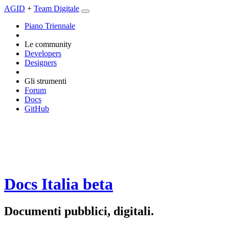
AGID
+
Team Digitale
Piano Triennale
Le community
Developers
Designers
Gli strumenti
Forum
Docs
GitHub
Docs Italia
beta
Documenti pubblici, digitali.