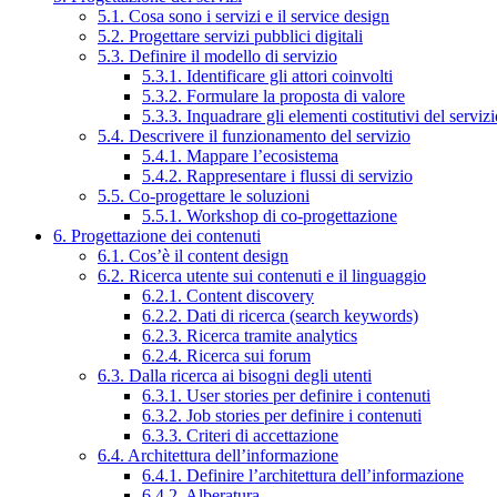
5.1. Cosa sono i servizi e il service design
5.2. Progettare servizi pubblici digitali
5.3. Definire il modello di servizio
5.3.1. Identificare gli attori coinvolti
5.3.2. Formulare la proposta di valore
5.3.3. Inquadrare gli elementi costitutivi del serviz
5.4. Descrivere il funzionamento del servizio
5.4.1. Mappare l’ecosistema
5.4.2. Rappresentare i flussi di servizio
5.5. Co-progettare le soluzioni
5.5.1. Workshop di co-progettazione
6. Progettazione dei contenuti
6.1. Cos’è il content design
6.2. Ricerca utente sui contenuti e il linguaggio
6.2.1. Content discovery
6.2.2. Dati di ricerca (search keywords)
6.2.3. Ricerca tramite analytics
6.2.4. Ricerca sui forum
6.3. Dalla ricerca ai bisogni degli utenti
6.3.1. User stories per definire i contenuti
6.3.2. Job stories per definire i contenuti
6.3.3. Criteri di accettazione
6.4. Architettura dell’informazione
6.4.1. Definire l’architettura dell’informazione
6.4.2. Alberatura