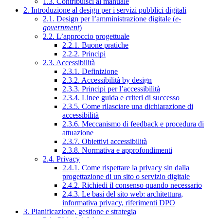
1.3. Contribuisci al manuale
2. Introduzione al design per i servizi pubblici digitali
2.1. Design per l’amministrazione digitale (
e-
government
)
2.2. L’approccio progettuale
2.2.1. Buone pratiche
2.2.2. Principi
2.3. Accessibilità
2.3.1. Definizione
2.3.2. Accessibilità by design
2.3.3. Principi per l’accessibilità
2.3.4. Linee guida e criteri di successo
2.3.5. Come rilasciare una dichiarazione di
accessibilità
2.3.6. Meccanismo di feedback e procedura di
attuazione
2.3.7. Obiettivi accessibilità
2.3.8. Normativa e approfondimenti
2.4. Privacy
2.4.1. Come rispettare la privacy sin dalla
progettazione di un sito o servizio digitale
2.4.2. Richiedi il consenso quando necessario
2.4.3. Le basi del sito web: architettura,
informativa privacy, riferimenti DPO
3. Pianificazione, gestione e strategia