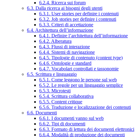
6.2.4. Ricerca sui forum
6.3. Dalla ricerca ai bisogni degli utenti
6.3.1. User stories per definire i contenuti
6.3.2. Job stories per definire i contenuti
6.3.3. Criteri di accettazione
6.4. Architettura dell’informazione
6.4.1. Definire l’architettura dell’informazione
6.4.2. Alberatura
6.4.3. Flussi di interazione
6.4.4. Sistemi di navigazione
6.4.5. Tipologie di contenuto (content type)
6.4.6. Ontologie e standard
6.4.7. Vocabolari controllati e tassonomie
6.5. Scrittura e linguaggio
6.5.1. Come leggono le persone sul web
6.5.2. Le regole per un linguaggio semplice
6.5.3. Microtesti
6.5.4. Scrittura collaborativa
6.5.5. Content critique
6.5.6. Traduzione e localizzazione dei contenuti
6.6. Documenti
6.6.1. I documenti vanno sul web
6.6.2. Tipi di documenti
6.6.3. Formato di lettura dei documenti elettronici
6.6.4. Modalità di produzione dei documenti