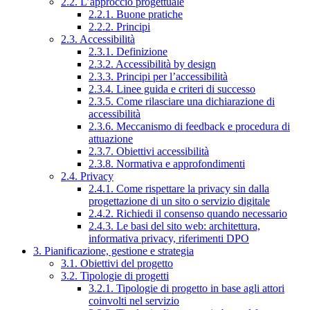
2.2. L’approccio progettuale
2.2.1. Buone pratiche
2.2.2. Principi
2.3. Accessibilità
2.3.1. Definizione
2.3.2. Accessibilità by design
2.3.3. Principi per l’accessibilità
2.3.4. Linee guida e criteri di successo
2.3.5. Come rilasciare una dichiarazione di
accessibilità
2.3.6. Meccanismo di feedback e procedura di
attuazione
2.3.7. Obiettivi accessibilità
2.3.8. Normativa e approfondimenti
2.4. Privacy
2.4.1. Come rispettare la privacy sin dalla
progettazione di un sito o servizio digitale
2.4.2. Richiedi il consenso quando necessario
2.4.3. Le basi del sito web: architettura,
informativa privacy, riferimenti DPO
3. Pianificazione, gestione e strategia
3.1. Obiettivi del progetto
3.2. Tipologie di progetti
3.2.1. Tipologie di progetto in base agli attori
coinvolti nel servizio