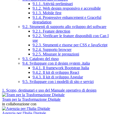
9.1.1. Attività preliminari
9.1.2. Web design responsivo e accessibile
9.1.3. Mobile first
9.1.4. Progressive enhancement e Graceful
degradation
9.2. Strumenti di supporto allo sviluppo del software
9.2.1. Feature detection
9.2.2. Verificare le feature disponibili con Can I
use
9.2.3. Strumenti e risorse per CSS e JavaScript
9.2.4. Supporto browser
9.2.5. Misurare le prestazioni
9.3. Catalogo del riuso
9.4. Sviluppare con il design system .italia
9.4.1. Il framework Bootstrap Italia
9.4.2. Il kit di sviluppo React
9.4.3. Il kit di sviluppo Angular
9.5. Sviluppare con i modelli di sito e servizi
1. Scopo, destinatari e uso del Manuale operativo di design
Team per la Trasformazione Digitale
in collaborazione con
Agenzia per l'Italia Digitale