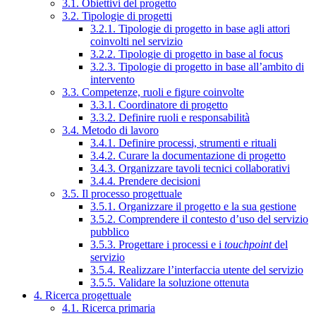
3.1. Obiettivi del progetto
3.2. Tipologie di progetti
3.2.1. Tipologie di progetto in base agli attori
coinvolti nel servizio
3.2.2. Tipologie di progetto in base al focus
3.2.3. Tipologie di progetto in base all’ambito di
intervento
3.3. Competenze, ruoli e figure coinvolte
3.3.1. Coordinatore di progetto
3.3.2. Definire ruoli e responsabilità
3.4. Metodo di lavoro
3.4.1. Definire processi, strumenti e rituali
3.4.2. Curare la documentazione di progetto
3.4.3. Organizzare tavoli tecnici collaborativi
3.4.4. Prendere decisioni
3.5. Il processo progettuale
3.5.1. Organizzare il progetto e la sua gestione
3.5.2. Comprendere il contesto d’uso del servizio
pubblico
3.5.3. Progettare i processi e i
touchpoint
del
servizio
3.5.4. Realizzare l’interfaccia utente del servizio
3.5.5. Validare la soluzione ottenuta
4. Ricerca progettuale
4.1. Ricerca primaria