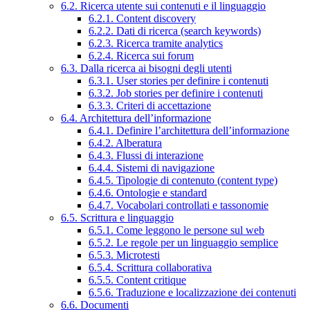
6.2. Ricerca utente sui contenuti e il linguaggio
6.2.1. Content discovery
6.2.2. Dati di ricerca (search keywords)
6.2.3. Ricerca tramite analytics
6.2.4. Ricerca sui forum
6.3. Dalla ricerca ai bisogni degli utenti
6.3.1. User stories per definire i contenuti
6.3.2. Job stories per definire i contenuti
6.3.3. Criteri di accettazione
6.4. Architettura dell’informazione
6.4.1. Definire l’architettura dell’informazione
6.4.2. Alberatura
6.4.3. Flussi di interazione
6.4.4. Sistemi di navigazione
6.4.5. Tipologie di contenuto (content type)
6.4.6. Ontologie e standard
6.4.7. Vocabolari controllati e tassonomie
6.5. Scrittura e linguaggio
6.5.1. Come leggono le persone sul web
6.5.2. Le regole per un linguaggio semplice
6.5.3. Microtesti
6.5.4. Scrittura collaborativa
6.5.5. Content critique
6.5.6. Traduzione e localizzazione dei contenuti
6.6. Documenti