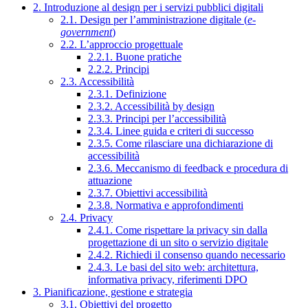
2. Introduzione al design per i servizi pubblici digitali
2.1. Design per l’amministrazione digitale (
e-
government
)
2.2. L’approccio progettuale
2.2.1. Buone pratiche
2.2.2. Principi
2.3. Accessibilità
2.3.1. Definizione
2.3.2. Accessibilità by design
2.3.3. Principi per l’accessibilità
2.3.4. Linee guida e criteri di successo
2.3.5. Come rilasciare una dichiarazione di
accessibilità
2.3.6. Meccanismo di feedback e procedura di
attuazione
2.3.7. Obiettivi accessibilità
2.3.8. Normativa e approfondimenti
2.4. Privacy
2.4.1. Come rispettare la privacy sin dalla
progettazione di un sito o servizio digitale
2.4.2. Richiedi il consenso quando necessario
2.4.3. Le basi del sito web: architettura,
informativa privacy, riferimenti DPO
3. Pianificazione, gestione e strategia
3.1. Obiettivi del progetto