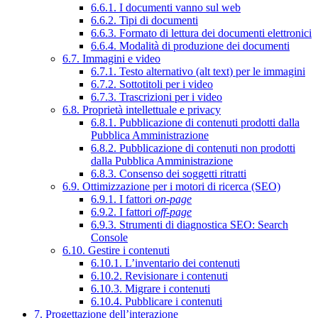
6.6.1. I documenti vanno sul web
6.6.2. Tipi di documenti
6.6.3. Formato di lettura dei documenti elettronici
6.6.4. Modalità di produzione dei documenti
6.7. Immagini e video
6.7.1. Testo alternativo (alt text) per le immagini
6.7.2. Sottotitoli per i video
6.7.3. Trascrizioni per i video
6.8. Proprietà intellettuale e privacy
6.8.1. Pubblicazione di contenuti prodotti dalla
Pubblica Amministrazione
6.8.2. Pubblicazione di contenuti non prodotti
dalla Pubblica Amministrazione
6.8.3. Consenso dei soggetti ritratti
6.9. Ottimizzazione per i motori di ricerca (SEO)
6.9.1. I fattori
on-page
6.9.2. I fattori
off-page
6.9.3. Strumenti di diagnostica SEO: Search
Console
6.10. Gestire i contenuti
6.10.1. L’inventario dei contenuti
6.10.2. Revisionare i contenuti
6.10.3. Migrare i contenuti
6.10.4. Pubblicare i contenuti
7. Progettazione dell’interazione