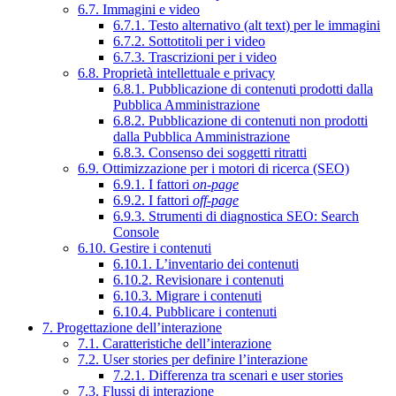
6.7. Immagini e video
6.7.1. Testo alternativo (alt text) per le immagini
6.7.2. Sottotitoli per i video
6.7.3. Trascrizioni per i video
6.8. Proprietà intellettuale e privacy
6.8.1. Pubblicazione di contenuti prodotti dalla
Pubblica Amministrazione
6.8.2. Pubblicazione di contenuti non prodotti
dalla Pubblica Amministrazione
6.8.3. Consenso dei soggetti ritratti
6.9. Ottimizzazione per i motori di ricerca (SEO)
6.9.1. I fattori
on-page
6.9.2. I fattori
off-page
6.9.3. Strumenti di diagnostica SEO: Search
Console
6.10. Gestire i contenuti
6.10.1. L’inventario dei contenuti
6.10.2. Revisionare i contenuti
6.10.3. Migrare i contenuti
6.10.4. Pubblicare i contenuti
7. Progettazione dell’interazione
7.1. Caratteristiche dell’interazione
7.2. User stories per definire l’interazione
7.2.1. Differenza tra scenari e user stories
7.3. Flussi di interazione