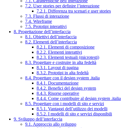
7.1. Caratteristiche dell’interazione
7.2. User stories per definire l’interazione
7.2.1. Differenza tra scenari e user stories
7.3. Flussi di interazione
7.4. Wireframe
7.5. Prototipi interattivi
8. Progettazione dell’interfaccia
8.1. Obiettivi dell’interfaccia
8.2. Elementi dell’interfaccia
8.2.1. Elementi di composizione
8.2.2. Elementi interattivi
8.2.3. Elementi testuali (microtesti)
8.3. Progettare e costruire in alta fedeltà
8.3.1. Layout di pagina
8.3.2. Prototipi in alta fedeltà
8.4. Progettare con il design system .italia
8.4.1. Documentazione
8.4.2. Benefici del design system
8.4.3. Risorse operative
8.4.4. Come contribuire al design system .italia
8.5. Progettare con i modelli di sito e servizi
8.5.1. Vantaggi dell’utilizzo dei modelli
8.5.2. I modelli di sito e servizi disponibili
9. Sviluppo dell’interfaccia
9.1. Approccio allo sviluppo