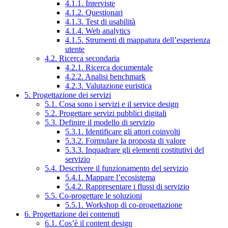
4.1.1. Interviste
4.1.2. Questionari
4.1.3. Test di usabilità
4.1.4. Web analytics
4.1.5. Strumenti di mappatura dell’esperienza
utente
4.2. Ricerca secondaria
4.2.1. Ricerca documentale
4.2.2. Analisi benchmark
4.2.3. Valutazione euristica
5. Progettazione dei servizi
5.1. Cosa sono i servizi e il service design
5.2. Progettare servizi pubblici digitali
5.3. Definire il modello di servizio
5.3.1. Identificare gli attori coinvolti
5.3.2. Formulare la proposta di valore
5.3.3. Inquadrare gli elementi costitutivi del
servizio
5.4. Descrivere il funzionamento del servizio
5.4.1. Mappare l’ecosistema
5.4.2. Rappresentare i flussi di servizio
5.5. Co-progettare le soluzioni
5.5.1. Workshop di co-progettazione
6. Progettazione dei contenuti
6.1. Cos’è il content design