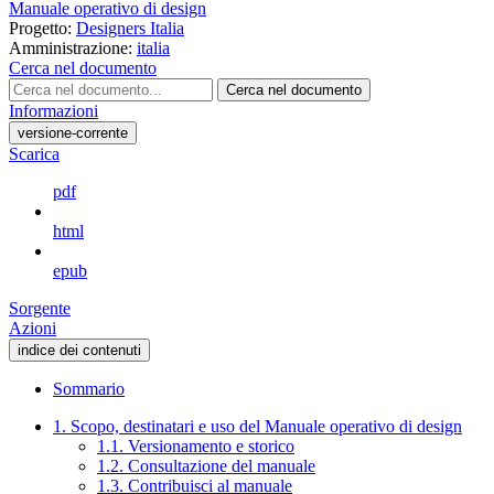
Manuale operativo di design
Progetto:
Designers Italia
Amministrazione:
italia
Cerca nel documento
Cerca nel documento
Informazioni
versione-corrente
Scarica
pdf
html
epub
Sorgente
Azioni
indice dei contenuti
Sommario
1. Scopo, destinatari e uso del Manuale operativo di design
1.1. Versionamento e storico
1.2. Consultazione del manuale
1.3. Contribuisci al manuale