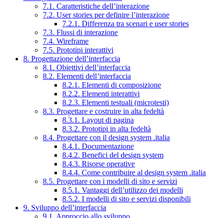
7.1. Caratteristiche dell’interazione
7.2. User stories per definire l’interazione
7.2.1. Differenza tra scenari e user stories
7.3. Flussi di interazione
7.4. Wireframe
7.5. Prototipi interattivi
8. Progettazione dell’interfaccia
8.1. Obiettivi dell’interfaccia
8.2. Elementi dell’interfaccia
8.2.1. Elementi di composizione
8.2.2. Elementi interattivi
8.2.3. Elementi testuali (microtesti)
8.3. Progettare e costruire in alta fedeltà
8.3.1. Layout di pagina
8.3.2. Prototipi in alta fedeltà
8.4. Progettare con il design system .italia
8.4.1. Documentazione
8.4.2. Benefici del design system
8.4.3. Risorse operative
8.4.4. Come contribuire al design system .italia
8.5. Progettare con i modelli di sito e servizi
8.5.1. Vantaggi dell’utilizzo dei modelli
8.5.2. I modelli di sito e servizi disponibili
9. Sviluppo dell’interfaccia
9.1. Approccio allo sviluppo