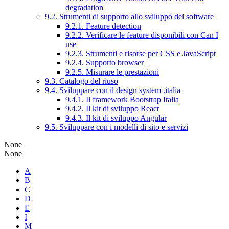
degradation
9.2. Strumenti di supporto allo sviluppo del software
9.2.1. Feature detection
9.2.2. Verificare le feature disponibili con Can I
use
9.2.3. Strumenti e risorse per CSS e JavaScript
9.2.4. Supporto browser
9.2.5. Misurare le prestazioni
9.3. Catalogo del riuso
9.4. Sviluppare con il design system .italia
9.4.1. Il framework Bootstrap Italia
9.4.2. Il kit di sviluppo React
9.4.3. Il kit di sviluppo Angular
9.5. Sviluppare con i modelli di sito e servizi
None
None
A
B
C
D
E
I
M