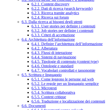
6.2.1. Content discovery
6.2.2. Dati di ricerca (search keywords)
6.2.3. Ricerca tramite analytics
6.2.4. Ricerca sui forum
6.3. Dalla ricerca ai bisogni degli utenti
6.3.1. User stories per definire i contenuti
6.3.2. Job stories per definire i contenuti
6.3.3. Criteri di accettazione
6.4. Architettura dell’informazione
6.4.1. Definire l’architettura dell’informazione
6.4.2. Alberatura
6.4.3. Flussi di interazione
6.4.4. Sistemi di navigazione
6.4.5. Tipologie di contenuto (content type)
6.4.6. Ontologie e standard
6.4.7. Vocabolari controllati e tassonomie
6.5. Scrittura e linguaggio
6.5.1. Come leggono le persone sul web
6.5.2. Le regole per un linguaggio semplice
6.5.3. Microtesti
6.5.4. Scrittura collaborativa
6.5.5. Content critique
6.5.6. Traduzione e localizzazione dei contenuti
6.6. Documenti