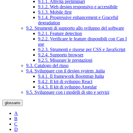
9.1.1. Attività preliminari
9.1.2. Web design responsivo e accessibile
9.1.3. Mobile first
9.1.4. Progressive enhancement e Graceful
degradation
9.2. Strumenti di supporto allo sviluppo del software
9.2.1. Feature detection
9.2.2. Verificare le feature disponibili con Can I
use
9.2.3. Strumenti e risorse per CSS e JavaScript
9.2.4. Supporto browser
9.2.5. Misurare le prestazioni
9.3. Catalogo del riuso
9.4. Sviluppare con il design system .italia
9.4.1. Il framework Bootstrap Italia
9.4.2. Il kit di sviluppo React
9.4.3. Il kit di sviluppo Angular
9.5. Sviluppare con i modelli di sito e servizi
glossario
A
B
C
D