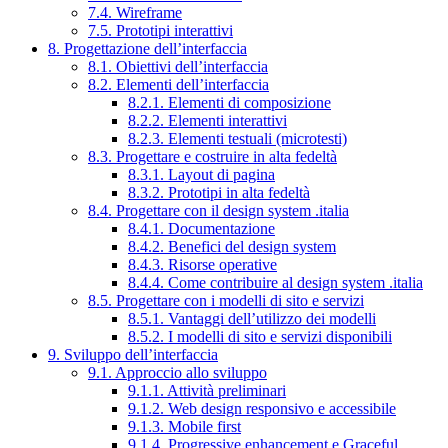
7.4. Wireframe
7.5. Prototipi interattivi
8. Progettazione dell’interfaccia
8.1. Obiettivi dell’interfaccia
8.2. Elementi dell’interfaccia
8.2.1. Elementi di composizione
8.2.2. Elementi interattivi
8.2.3. Elementi testuali (microtesti)
8.3. Progettare e costruire in alta fedeltà
8.3.1. Layout di pagina
8.3.2. Prototipi in alta fedeltà
8.4. Progettare con il design system .italia
8.4.1. Documentazione
8.4.2. Benefici del design system
8.4.3. Risorse operative
8.4.4. Come contribuire al design system .italia
8.5. Progettare con i modelli di sito e servizi
8.5.1. Vantaggi dell’utilizzo dei modelli
8.5.2. I modelli di sito e servizi disponibili
9. Sviluppo dell’interfaccia
9.1. Approccio allo sviluppo
9.1.1. Attività preliminari
9.1.2. Web design responsivo e accessibile
9.1.3. Mobile first
9.1.4. Progressive enhancement e Graceful