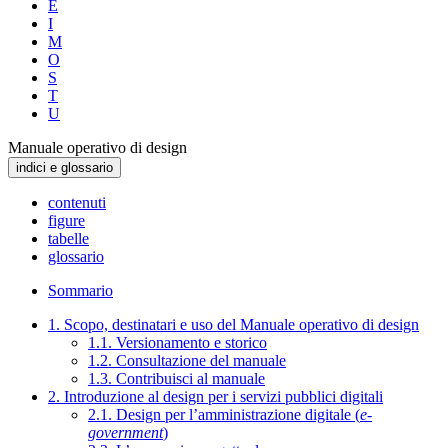
E
I
M
O
S
T
U
Manuale operativo di design
indici e glossario
contenuti
figure
tabelle
glossario
Sommario
1. Scopo, destinatari e uso del Manuale operativo di design
1.1. Versionamento e storico
1.2. Consultazione del manuale
1.3. Contribuisci al manuale
2. Introduzione al design per i servizi pubblici digitali
2.1. Design per l’amministrazione digitale (
e-
government
)