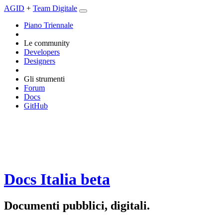
AGID
+
Team Digitale
Piano Triennale
Le community
Developers
Designers
Gli strumenti
Forum
Docs
GitHub
Docs Italia
beta
Documenti pubblici, digitali.