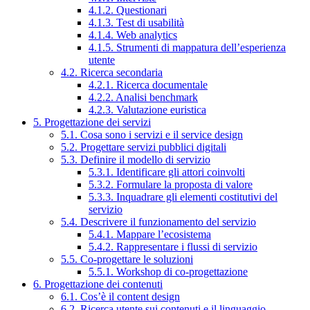
4.1.2. Questionari
4.1.3. Test di usabilità
4.1.4. Web analytics
4.1.5. Strumenti di mappatura dell’esperienza
utente
4.2. Ricerca secondaria
4.2.1. Ricerca documentale
4.2.2. Analisi benchmark
4.2.3. Valutazione euristica
5. Progettazione dei servizi
5.1. Cosa sono i servizi e il service design
5.2. Progettare servizi pubblici digitali
5.3. Definire il modello di servizio
5.3.1. Identificare gli attori coinvolti
5.3.2. Formulare la proposta di valore
5.3.3. Inquadrare gli elementi costitutivi del
servizio
5.4. Descrivere il funzionamento del servizio
5.4.1. Mappare l’ecosistema
5.4.2. Rappresentare i flussi di servizio
5.5. Co-progettare le soluzioni
5.5.1. Workshop di co-progettazione
6. Progettazione dei contenuti
6.1. Cos’è il content design
6.2. Ricerca utente sui contenuti e il linguaggio