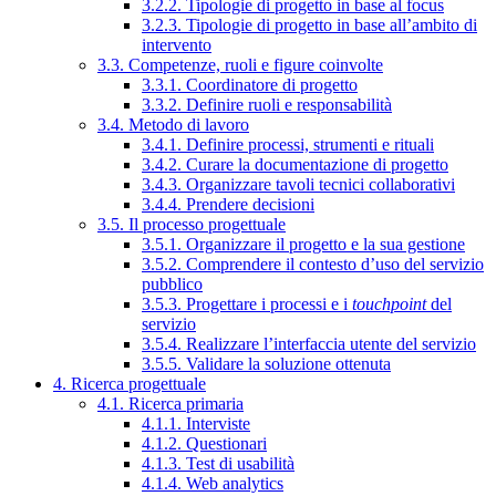
3.2.2. Tipologie di progetto in base al focus
3.2.3. Tipologie di progetto in base all’ambito di
intervento
3.3. Competenze, ruoli e figure coinvolte
3.3.1. Coordinatore di progetto
3.3.2. Definire ruoli e responsabilità
3.4. Metodo di lavoro
3.4.1. Definire processi, strumenti e rituali
3.4.2. Curare la documentazione di progetto
3.4.3. Organizzare tavoli tecnici collaborativi
3.4.4. Prendere decisioni
3.5. Il processo progettuale
3.5.1. Organizzare il progetto e la sua gestione
3.5.2. Comprendere il contesto d’uso del servizio
pubblico
3.5.3. Progettare i processi e i
touchpoint
del
servizio
3.5.4. Realizzare l’interfaccia utente del servizio
3.5.5. Validare la soluzione ottenuta
4. Ricerca progettuale
4.1. Ricerca primaria
4.1.1. Interviste
4.1.2. Questionari
4.1.3. Test di usabilità
4.1.4. Web analytics