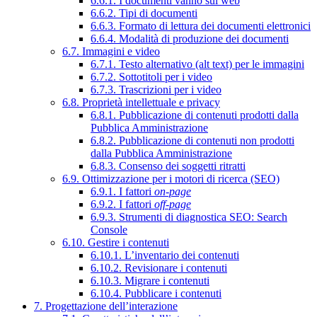
6.6.1. I documenti vanno sul web
6.6.2. Tipi di documenti
6.6.3. Formato di lettura dei documenti elettronici
6.6.4. Modalità di produzione dei documenti
6.7. Immagini e video
6.7.1. Testo alternativo (alt text) per le immagini
6.7.2. Sottotitoli per i video
6.7.3. Trascrizioni per i video
6.8. Proprietà intellettuale e privacy
6.8.1. Pubblicazione di contenuti prodotti dalla
Pubblica Amministrazione
6.8.2. Pubblicazione di contenuti non prodotti
dalla Pubblica Amministrazione
6.8.3. Consenso dei soggetti ritratti
6.9. Ottimizzazione per i motori di ricerca (SEO)
6.9.1. I fattori
on-page
6.9.2. I fattori
off-page
6.9.3. Strumenti di diagnostica SEO: Search
Console
6.10. Gestire i contenuti
6.10.1. L’inventario dei contenuti
6.10.2. Revisionare i contenuti
6.10.3. Migrare i contenuti
6.10.4. Pubblicare i contenuti
7. Progettazione dell’interazione