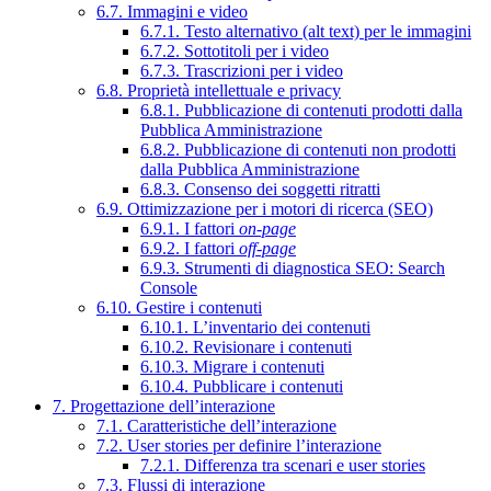
6.7. Immagini e video
6.7.1. Testo alternativo (alt text) per le immagini
6.7.2. Sottotitoli per i video
6.7.3. Trascrizioni per i video
6.8. Proprietà intellettuale e privacy
6.8.1. Pubblicazione di contenuti prodotti dalla
Pubblica Amministrazione
6.8.2. Pubblicazione di contenuti non prodotti
dalla Pubblica Amministrazione
6.8.3. Consenso dei soggetti ritratti
6.9. Ottimizzazione per i motori di ricerca (SEO)
6.9.1. I fattori
on-page
6.9.2. I fattori
off-page
6.9.3. Strumenti di diagnostica SEO: Search
Console
6.10. Gestire i contenuti
6.10.1. L’inventario dei contenuti
6.10.2. Revisionare i contenuti
6.10.3. Migrare i contenuti
6.10.4. Pubblicare i contenuti
7. Progettazione dell’interazione
7.1. Caratteristiche dell’interazione
7.2. User stories per definire l’interazione
7.2.1. Differenza tra scenari e user stories
7.3. Flussi di interazione