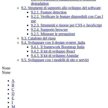
degradation
9.2. Strumenti di supporto allo sviluppo del software
9.2.1. Feature detection
9.2.2. Verificare le feature disponibili con Can I
use
9.2.3. Strumenti e risorse per CSS e JavaScript
9.2.4. Supporto browser
9.2.5. Misurare le prestazioni
9.3. Catalogo del riuso
9.4. Sviluppare con il design system .italia
9.4.1. Il framework Bootstrap Italia
9.4.2. Il kit di sviluppo React
9.4.3. Il kit di sviluppo Angular
9.5. Sviluppare con i modelli di sito e servizi
None
None
A
B
C
D
E
I
M