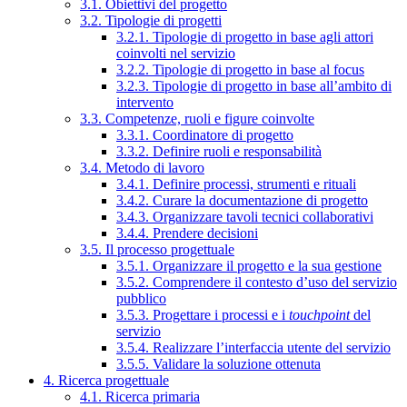
3.1. Obiettivi del progetto
3.2. Tipologie di progetti
3.2.1. Tipologie di progetto in base agli attori
coinvolti nel servizio
3.2.2. Tipologie di progetto in base al focus
3.2.3. Tipologie di progetto in base all’ambito di
intervento
3.3. Competenze, ruoli e figure coinvolte
3.3.1. Coordinatore di progetto
3.3.2. Definire ruoli e responsabilità
3.4. Metodo di lavoro
3.4.1. Definire processi, strumenti e rituali
3.4.2. Curare la documentazione di progetto
3.4.3. Organizzare tavoli tecnici collaborativi
3.4.4. Prendere decisioni
3.5. Il processo progettuale
3.5.1. Organizzare il progetto e la sua gestione
3.5.2. Comprendere il contesto d’uso del servizio
pubblico
3.5.3. Progettare i processi e i
touchpoint
del
servizio
3.5.4. Realizzare l’interfaccia utente del servizio
3.5.5. Validare la soluzione ottenuta
4. Ricerca progettuale
4.1. Ricerca primaria