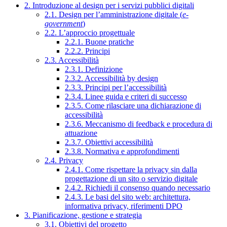
2. Introduzione al design per i servizi pubblici digitali
2.1. Design per l’amministrazione digitale (
e-
government
)
2.2. L’approccio progettuale
2.2.1. Buone pratiche
2.2.2. Principi
2.3. Accessibilità
2.3.1. Definizione
2.3.2. Accessibilità by design
2.3.3. Principi per l’accessibilità
2.3.4. Linee guida e criteri di successo
2.3.5. Come rilasciare una dichiarazione di
accessibilità
2.3.6. Meccanismo di feedback e procedura di
attuazione
2.3.7. Obiettivi accessibilità
2.3.8. Normativa e approfondimenti
2.4. Privacy
2.4.1. Come rispettare la privacy sin dalla
progettazione di un sito o servizio digitale
2.4.2. Richiedi il consenso quando necessario
2.4.3. Le basi del sito web: architettura,
informativa privacy, riferimenti DPO
3. Pianificazione, gestione e strategia
3.1. Obiettivi del progetto