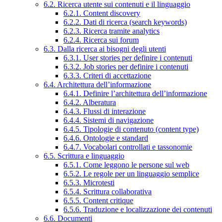
6.2. Ricerca utente sui contenuti e il linguaggio
6.2.1. Content discovery
6.2.2. Dati di ricerca (search keywords)
6.2.3. Ricerca tramite analytics
6.2.4. Ricerca sui forum
6.3. Dalla ricerca ai bisogni degli utenti
6.3.1. User stories per definire i contenuti
6.3.2. Job stories per definire i contenuti
6.3.3. Criteri di accettazione
6.4. Architettura dell’informazione
6.4.1. Definire l’architettura dell’informazione
6.4.2. Alberatura
6.4.3. Flussi di interazione
6.4.4. Sistemi di navigazione
6.4.5. Tipologie di contenuto (content type)
6.4.6. Ontologie e standard
6.4.7. Vocabolari controllati e tassonomie
6.5. Scrittura e linguaggio
6.5.1. Come leggono le persone sul web
6.5.2. Le regole per un linguaggio semplice
6.5.3. Microtesti
6.5.4. Scrittura collaborativa
6.5.5. Content critique
6.5.6. Traduzione e localizzazione dei contenuti
6.6. Documenti