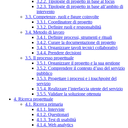
3.2.2. Tipologie di progetto in base al focus
3.2.3. Tipologie di progetto in base all’ambito di
intervento
3.3. Competenze, ruoli e figure coinvolte
3.3.1. Coordinatore di progetto
3.3.2. Definire ruoli e responsabilità
3.4. Metodo di lavoro
3.4.1. Definire processi, strumenti e rituali
3.4.2. Curare la documentazione di progetto
3.4.3. Organizzare tavoli tecnici collaborativi
3.4.4. Prendere decisioni
3.5. Il processo progettuale
3.5.1. Organizzare il progetto e la sua gestione
3.5.2. Comprendere il contesto d’uso del servizio
pubblico
3.5.3. Progettare i processi e i
touchpoint
del
servizio
3.5.4. Realizzare l’interfaccia utente del servizio
3.5.5. Validare la soluzione ottenuta
4. Ricerca progettuale
4.1. Ricerca primaria
4.1.1. Interviste
4.1.2. Questionari
4.1.3. Test di usabilità
4.1.4. Web analytics