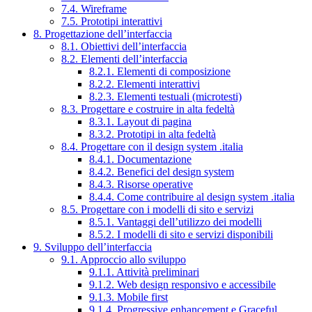
7.4. Wireframe
7.5. Prototipi interattivi
8. Progettazione dell’interfaccia
8.1. Obiettivi dell’interfaccia
8.2. Elementi dell’interfaccia
8.2.1. Elementi di composizione
8.2.2. Elementi interattivi
8.2.3. Elementi testuali (microtesti)
8.3. Progettare e costruire in alta fedeltà
8.3.1. Layout di pagina
8.3.2. Prototipi in alta fedeltà
8.4. Progettare con il design system .italia
8.4.1. Documentazione
8.4.2. Benefici del design system
8.4.3. Risorse operative
8.4.4. Come contribuire al design system .italia
8.5. Progettare con i modelli di sito e servizi
8.5.1. Vantaggi dell’utilizzo dei modelli
8.5.2. I modelli di sito e servizi disponibili
9. Sviluppo dell’interfaccia
9.1. Approccio allo sviluppo
9.1.1. Attività preliminari
9.1.2. Web design responsivo e accessibile
9.1.3. Mobile first
9.1.4. Progressive enhancement e Graceful