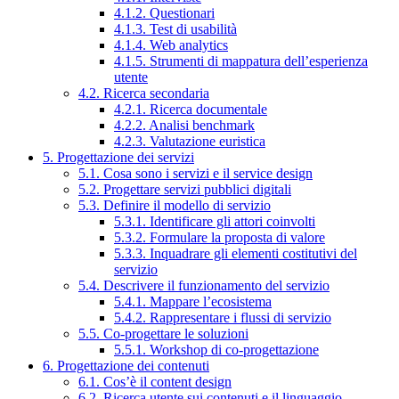
4.1.2. Questionari
4.1.3. Test di usabilità
4.1.4. Web analytics
4.1.5. Strumenti di mappatura dell’esperienza
utente
4.2. Ricerca secondaria
4.2.1. Ricerca documentale
4.2.2. Analisi benchmark
4.2.3. Valutazione euristica
5. Progettazione dei servizi
5.1. Cosa sono i servizi e il service design
5.2. Progettare servizi pubblici digitali
5.3. Definire il modello di servizio
5.3.1. Identificare gli attori coinvolti
5.3.2. Formulare la proposta di valore
5.3.3. Inquadrare gli elementi costitutivi del
servizio
5.4. Descrivere il funzionamento del servizio
5.4.1. Mappare l’ecosistema
5.4.2. Rappresentare i flussi di servizio
5.5. Co-progettare le soluzioni
5.5.1. Workshop di co-progettazione
6. Progettazione dei contenuti
6.1. Cos’è il content design
6.2. Ricerca utente sui contenuti e il linguaggio