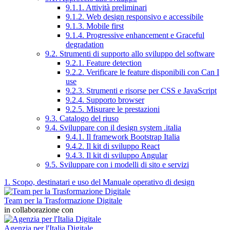
9.1.1. Attività preliminari
9.1.2. Web design responsivo e accessibile
9.1.3. Mobile first
9.1.4. Progressive enhancement e Graceful
degradation
9.2. Strumenti di supporto allo sviluppo del software
9.2.1. Feature detection
9.2.2. Verificare le feature disponibili con Can I
use
9.2.3. Strumenti e risorse per CSS e JavaScript
9.2.4. Supporto browser
9.2.5. Misurare le prestazioni
9.3. Catalogo del riuso
9.4. Sviluppare con il design system .italia
9.4.1. Il framework Bootstrap Italia
9.4.2. Il kit di sviluppo React
9.4.3. Il kit di sviluppo Angular
9.5. Sviluppare con i modelli di sito e servizi
1. Scopo, destinatari e uso del Manuale operativo di design
Team per la Trasformazione Digitale
in collaborazione con
Agenzia per l'Italia Digitale