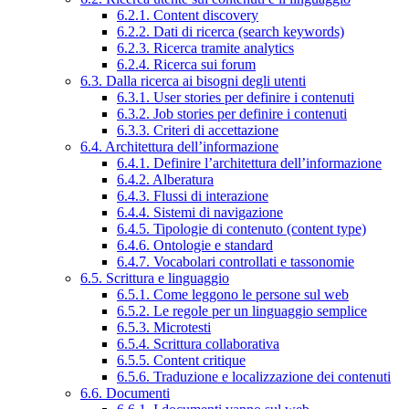
6.2.1. Content discovery
6.2.2. Dati di ricerca (search keywords)
6.2.3. Ricerca tramite analytics
6.2.4. Ricerca sui forum
6.3. Dalla ricerca ai bisogni degli utenti
6.3.1. User stories per definire i contenuti
6.3.2. Job stories per definire i contenuti
6.3.3. Criteri di accettazione
6.4. Architettura dell’informazione
6.4.1. Definire l’architettura dell’informazione
6.4.2. Alberatura
6.4.3. Flussi di interazione
6.4.4. Sistemi di navigazione
6.4.5. Tipologie di contenuto (content type)
6.4.6. Ontologie e standard
6.4.7. Vocabolari controllati e tassonomie
6.5. Scrittura e linguaggio
6.5.1. Come leggono le persone sul web
6.5.2. Le regole per un linguaggio semplice
6.5.3. Microtesti
6.5.4. Scrittura collaborativa
6.5.5. Content critique
6.5.6. Traduzione e localizzazione dei contenuti
6.6. Documenti