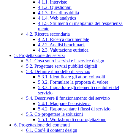
4.1.1. Interviste
4.1.2. Questionari
4.1.3. Test di usabilità
4.1.4. Web analytics
4.1.5. Strumenti di mappatura dell’esperienza
utente
4.2. Ricerca secondaria
4.2.1. Ricerca documentale
4.2.2. Analisi benchmark
4.2.3. Valutazione euristica
5. Progettazione dei servizi
5.1. Cosa sono i servizi e il service design
5.2. Progettare servizi pubblici digitali
5.3. Definire il modello di servizio
5.3.1. Identificare gli attori coinvolti
5.3.2. Formulare la proposta di valore
5.3.3. Inquadrare gli elementi costitutivi del
servizio
5.4. Descrivere il funzionamento del servizio
5.4.1. Mappare l’ecosistema
5.4.2. Rappresentare i flussi di servizio
5.5. Co-progettare le soluzioni
5.5.1. Workshop di co-progettazione
6. Progettazione dei contenuti
6.1. Cos’è il content design