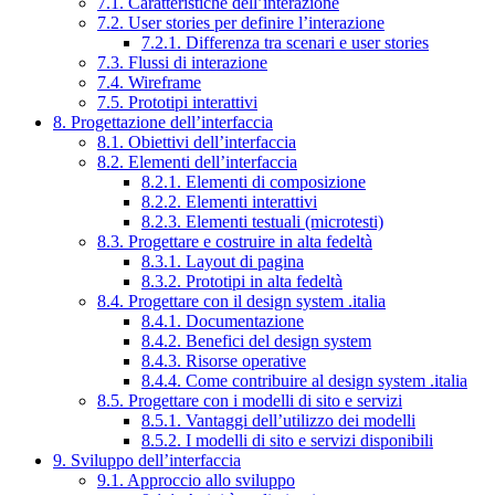
7.1. Caratteristiche dell’interazione
7.2. User stories per definire l’interazione
7.2.1. Differenza tra scenari e user stories
7.3. Flussi di interazione
7.4. Wireframe
7.5. Prototipi interattivi
8. Progettazione dell’interfaccia
8.1. Obiettivi dell’interfaccia
8.2. Elementi dell’interfaccia
8.2.1. Elementi di composizione
8.2.2. Elementi interattivi
8.2.3. Elementi testuali (microtesti)
8.3. Progettare e costruire in alta fedeltà
8.3.1. Layout di pagina
8.3.2. Prototipi in alta fedeltà
8.4. Progettare con il design system .italia
8.4.1. Documentazione
8.4.2. Benefici del design system
8.4.3. Risorse operative
8.4.4. Come contribuire al design system .italia
8.5. Progettare con i modelli di sito e servizi
8.5.1. Vantaggi dell’utilizzo dei modelli
8.5.2. I modelli di sito e servizi disponibili
9. Sviluppo dell’interfaccia
9.1. Approccio allo sviluppo