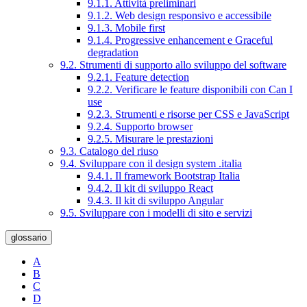
9.1.1. Attività preliminari
9.1.2. Web design responsivo e accessibile
9.1.3. Mobile first
9.1.4. Progressive enhancement e Graceful
degradation
9.2. Strumenti di supporto allo sviluppo del software
9.2.1. Feature detection
9.2.2. Verificare le feature disponibili con Can I
use
9.2.3. Strumenti e risorse per CSS e JavaScript
9.2.4. Supporto browser
9.2.5. Misurare le prestazioni
9.3. Catalogo del riuso
9.4. Sviluppare con il design system .italia
9.4.1. Il framework Bootstrap Italia
9.4.2. Il kit di sviluppo React
9.4.3. Il kit di sviluppo Angular
9.5. Sviluppare con i modelli di sito e servizi
glossario
A
B
C
D