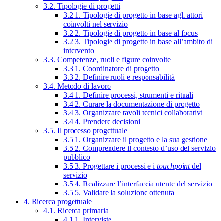
3.2. Tipologie di progetti
3.2.1. Tipologie di progetto in base agli attori
coinvolti nel servizio
3.2.2. Tipologie di progetto in base al focus
3.2.3. Tipologie di progetto in base all’ambito di
intervento
3.3. Competenze, ruoli e figure coinvolte
3.3.1. Coordinatore di progetto
3.3.2. Definire ruoli e responsabilità
3.4. Metodo di lavoro
3.4.1. Definire processi, strumenti e rituali
3.4.2. Curare la documentazione di progetto
3.4.3. Organizzare tavoli tecnici collaborativi
3.4.4. Prendere decisioni
3.5. Il processo progettuale
3.5.1. Organizzare il progetto e la sua gestione
3.5.2. Comprendere il contesto d’uso del servizio
pubblico
3.5.3. Progettare i processi e i
touchpoint
del
servizio
3.5.4. Realizzare l’interfaccia utente del servizio
3.5.5. Validare la soluzione ottenuta
4. Ricerca progettuale
4.1. Ricerca primaria
4.1.1. Interviste