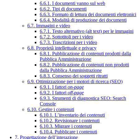
6.6.1. I documenti vanno sul web
6.6.2. Tipi di documenti
6.6.3. Formato di lettura dei documenti elettronici
6.6.4. Modalità di produzione dei documenti
6.7. Immagini e video
6.7.1. Testo alternativo (alt text) per le immagini
6.7.2. Sottotitoli per i video
6.7.3. Trascrizioni per i video
6.8. Proprietà intellettuale e privacy
6.8.1. Pubblicazione di contenuti prodotti dalla
Pubblica Amministrazione
6.8.2. Pubblicazione di contenuti non prodotti
dalla Pubblica Amministrazione
6.8.3. Consenso dei soggetti ritratti
6.9. Ottimizzazione per i motori di ricerca (SEO)
6.9.1. I fattori
on-page
6.9.2. I fattori
off-page
6.9.3. Strumenti di diagnostica SEO: Search
Console
6.10. Gestire i contenuti
6.10.1. L’inventario dei contenuti
6.10.2. Revisionare i contenuti
6.10.3. Migrare i contenuti
6.10.4. Pubblicare i contenuti
7. Progettazione dell’interazione