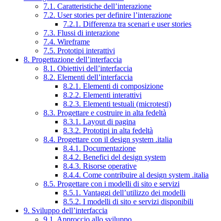
7.1. Caratteristiche dell’interazione
7.2. User stories per definire l’interazione
7.2.1. Differenza tra scenari e user stories
7.3. Flussi di interazione
7.4. Wireframe
7.5. Prototipi interattivi
8. Progettazione dell’interfaccia
8.1. Obiettivi dell’interfaccia
8.2. Elementi dell’interfaccia
8.2.1. Elementi di composizione
8.2.2. Elementi interattivi
8.2.3. Elementi testuali (microtesti)
8.3. Progettare e costruire in alta fedeltà
8.3.1. Layout di pagina
8.3.2. Prototipi in alta fedeltà
8.4. Progettare con il design system .italia
8.4.1. Documentazione
8.4.2. Benefici del design system
8.4.3. Risorse operative
8.4.4. Come contribuire al design system .italia
8.5. Progettare con i modelli di sito e servizi
8.5.1. Vantaggi dell’utilizzo dei modelli
8.5.2. I modelli di sito e servizi disponibili
9. Sviluppo dell’interfaccia
9.1. Approccio allo sviluppo