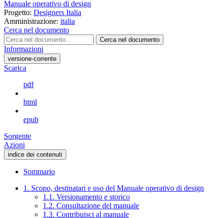
Manuale operativo di design
Progetto:
Designers Italia
Amministrazione:
italia
Cerca nel documento
Cerca nel documento
Informazioni
versione-corrente
Scarica
pdf
html
epub
Sorgente
Azioni
indice dei contenuti
Sommario
1. Scopo, destinatari e uso del Manuale operativo di design
1.1. Versionamento e storico
1.2. Consultazione del manuale
1.3. Contribuisci al manuale