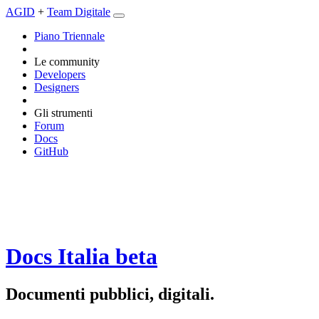
AGID
+
Team Digitale
Piano Triennale
Le community
Developers
Designers
Gli strumenti
Forum
Docs
GitHub
Docs Italia
beta
Documenti pubblici, digitali.