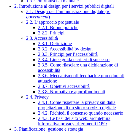
1.3. Contribuisci al manuale
2. Introduzione al design per i servizi pubblici digitali
2.1. Design per l’amministrazione digitale (
e-
government
)
2.2. L’approccio progettuale
2.2.1. Buone pratiche
2.2.2. Principi
2.3. Accessibilità
2.3.1. Definizione
2.3.2. Accessibilità by design
2.3.3. Principi per l’accessibilità
2.3.4. Linee guida e criteri di successo
2.3.5. Come rilasciare una dichiarazione di
accessibilità
2.3.6. Meccanismo di feedback e procedura di
attuazione
2.3.7. Obiettivi accessibilità
2.3.8. Normativa e approfondimenti
2.4. Privacy
2.4.1. Come rispettare la privacy sin dalla
progettazione di un sito o servizio digitale
2.4.2. Richiedi il consenso quando necessario
2.4.3. Le basi del sito web: architettura,
informativa privacy, riferimenti DPO
3. Pianificazione, gestione e strategia