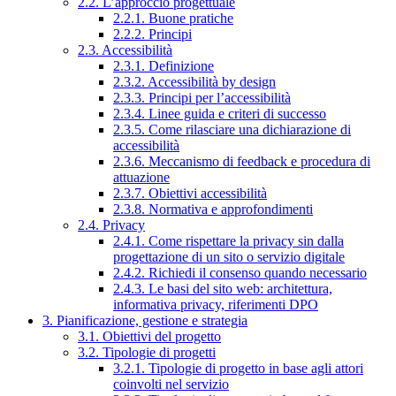
2.2. L’approccio progettuale
2.2.1. Buone pratiche
2.2.2. Principi
2.3. Accessibilità
2.3.1. Definizione
2.3.2. Accessibilità by design
2.3.3. Principi per l’accessibilità
2.3.4. Linee guida e criteri di successo
2.3.5. Come rilasciare una dichiarazione di
accessibilità
2.3.6. Meccanismo di feedback e procedura di
attuazione
2.3.7. Obiettivi accessibilità
2.3.8. Normativa e approfondimenti
2.4. Privacy
2.4.1. Come rispettare la privacy sin dalla
progettazione di un sito o servizio digitale
2.4.2. Richiedi il consenso quando necessario
2.4.3. Le basi del sito web: architettura,
informativa privacy, riferimenti DPO
3. Pianificazione, gestione e strategia
3.1. Obiettivi del progetto
3.2. Tipologie di progetti
3.2.1. Tipologie di progetto in base agli attori
coinvolti nel servizio