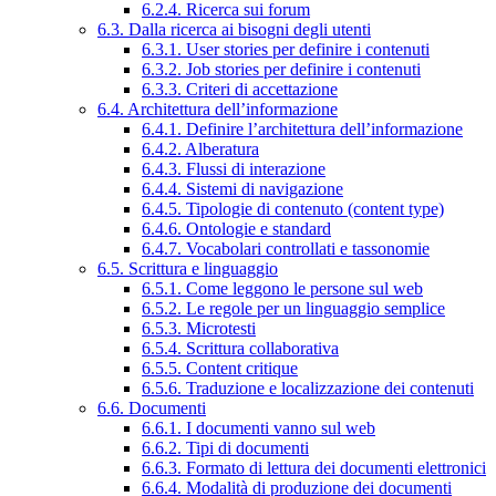
6.2.4. Ricerca sui forum
6.3. Dalla ricerca ai bisogni degli utenti
6.3.1. User stories per definire i contenuti
6.3.2. Job stories per definire i contenuti
6.3.3. Criteri di accettazione
6.4. Architettura dell’informazione
6.4.1. Definire l’architettura dell’informazione
6.4.2. Alberatura
6.4.3. Flussi di interazione
6.4.4. Sistemi di navigazione
6.4.5. Tipologie di contenuto (content type)
6.4.6. Ontologie e standard
6.4.7. Vocabolari controllati e tassonomie
6.5. Scrittura e linguaggio
6.5.1. Come leggono le persone sul web
6.5.2. Le regole per un linguaggio semplice
6.5.3. Microtesti
6.5.4. Scrittura collaborativa
6.5.5. Content critique
6.5.6. Traduzione e localizzazione dei contenuti
6.6. Documenti
6.6.1. I documenti vanno sul web
6.6.2. Tipi di documenti
6.6.3. Formato di lettura dei documenti elettronici
6.6.4. Modalità di produzione dei documenti