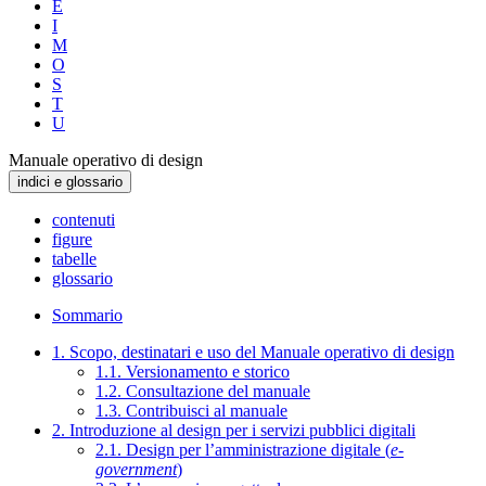
E
I
M
O
S
T
U
Manuale operativo di design
indici e glossario
contenuti
figure
tabelle
glossario
Sommario
1. Scopo, destinatari e uso del Manuale operativo di design
1.1. Versionamento e storico
1.2. Consultazione del manuale
1.3. Contribuisci al manuale
2. Introduzione al design per i servizi pubblici digitali
2.1. Design per l’amministrazione digitale (
e-
government
)