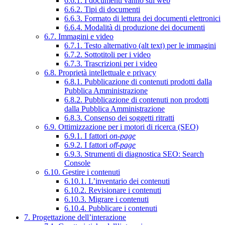
6.6.1. I documenti vanno sul web
6.6.2. Tipi di documenti
6.6.3. Formato di lettura dei documenti elettronici
6.6.4. Modalità di produzione dei documenti
6.7. Immagini e video
6.7.1. Testo alternativo (alt text) per le immagini
6.7.2. Sottotitoli per i video
6.7.3. Trascrizioni per i video
6.8. Proprietà intellettuale e privacy
6.8.1. Pubblicazione di contenuti prodotti dalla
Pubblica Amministrazione
6.8.2. Pubblicazione di contenuti non prodotti
dalla Pubblica Amministrazione
6.8.3. Consenso dei soggetti ritratti
6.9. Ottimizzazione per i motori di ricerca (SEO)
6.9.1. I fattori
on-page
6.9.2. I fattori
off-page
6.9.3. Strumenti di diagnostica SEO: Search
Console
6.10. Gestire i contenuti
6.10.1. L’inventario dei contenuti
6.10.2. Revisionare i contenuti
6.10.3. Migrare i contenuti
6.10.4. Pubblicare i contenuti
7. Progettazione dell’interazione