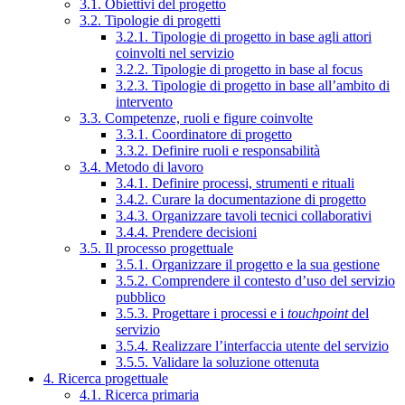
3.1. Obiettivi del progetto
3.2. Tipologie di progetti
3.2.1. Tipologie di progetto in base agli attori
coinvolti nel servizio
3.2.2. Tipologie di progetto in base al focus
3.2.3. Tipologie di progetto in base all’ambito di
intervento
3.3. Competenze, ruoli e figure coinvolte
3.3.1. Coordinatore di progetto
3.3.2. Definire ruoli e responsabilità
3.4. Metodo di lavoro
3.4.1. Definire processi, strumenti e rituali
3.4.2. Curare la documentazione di progetto
3.4.3. Organizzare tavoli tecnici collaborativi
3.4.4. Prendere decisioni
3.5. Il processo progettuale
3.5.1. Organizzare il progetto e la sua gestione
3.5.2. Comprendere il contesto d’uso del servizio
pubblico
3.5.3. Progettare i processi e i
touchpoint
del
servizio
3.5.4. Realizzare l’interfaccia utente del servizio
3.5.5. Validare la soluzione ottenuta
4. Ricerca progettuale
4.1. Ricerca primaria