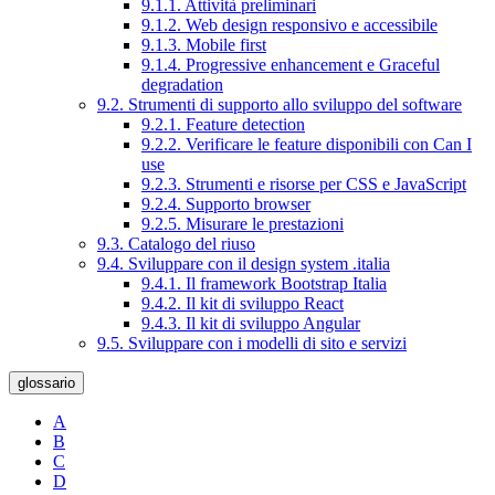
9.1.1. Attività preliminari
9.1.2. Web design responsivo e accessibile
9.1.3. Mobile first
9.1.4. Progressive enhancement e Graceful
degradation
9.2. Strumenti di supporto allo sviluppo del software
9.2.1. Feature detection
9.2.2. Verificare le feature disponibili con Can I
use
9.2.3. Strumenti e risorse per CSS e JavaScript
9.2.4. Supporto browser
9.2.5. Misurare le prestazioni
9.3. Catalogo del riuso
9.4. Sviluppare con il design system .italia
9.4.1. Il framework Bootstrap Italia
9.4.2. Il kit di sviluppo React
9.4.3. Il kit di sviluppo Angular
9.5. Sviluppare con i modelli di sito e servizi
glossario
A
B
C
D