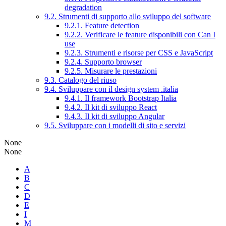
degradation
9.2. Strumenti di supporto allo sviluppo del software
9.2.1. Feature detection
9.2.2. Verificare le feature disponibili con Can I
use
9.2.3. Strumenti e risorse per CSS e JavaScript
9.2.4. Supporto browser
9.2.5. Misurare le prestazioni
9.3. Catalogo del riuso
9.4. Sviluppare con il design system .italia
9.4.1. Il framework Bootstrap Italia
9.4.2. Il kit di sviluppo React
9.4.3. Il kit di sviluppo Angular
9.5. Sviluppare con i modelli di sito e servizi
None
None
A
B
C
D
E
I
M