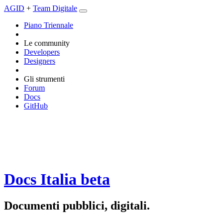
AGID
+
Team Digitale
Piano Triennale
Le community
Developers
Designers
Gli strumenti
Forum
Docs
GitHub
Docs Italia
beta
Documenti pubblici, digitali.