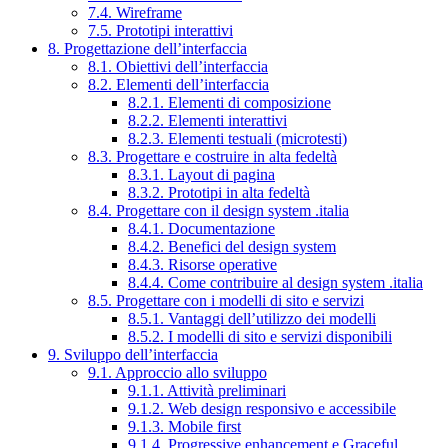
7.4. Wireframe
7.5. Prototipi interattivi
8. Progettazione dell’interfaccia
8.1. Obiettivi dell’interfaccia
8.2. Elementi dell’interfaccia
8.2.1. Elementi di composizione
8.2.2. Elementi interattivi
8.2.3. Elementi testuali (microtesti)
8.3. Progettare e costruire in alta fedeltà
8.3.1. Layout di pagina
8.3.2. Prototipi in alta fedeltà
8.4. Progettare con il design system .italia
8.4.1. Documentazione
8.4.2. Benefici del design system
8.4.3. Risorse operative
8.4.4. Come contribuire al design system .italia
8.5. Progettare con i modelli di sito e servizi
8.5.1. Vantaggi dell’utilizzo dei modelli
8.5.2. I modelli di sito e servizi disponibili
9. Sviluppo dell’interfaccia
9.1. Approccio allo sviluppo
9.1.1. Attività preliminari
9.1.2. Web design responsivo e accessibile
9.1.3. Mobile first
9.1.4. Progressive enhancement e Graceful