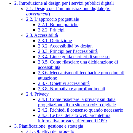
2. Introduzione al design per i servizi pubblici digitali
2.1. Design per l’amministrazione digitale (
e-
government
)
2.2. L’approccio progettuale
2.2.1. Buone pratiche
2.2.2. Principi
2.3. Accessibilità
2.3.1. Definizione
2.3.2. Accessibilità by design
2.3.3. Principi per l’accessibilità
2.3.4. Linee guida e criteri di successo
2.3.5. Come rilasciare una dichiarazione di
accessibilità
2.3.6. Meccanismo di feedback e procedura di
attuazione
2.3.7. Obiettivi accessibilità
2.3.8. Normativa e approfondimenti
2.4. Privacy
2.4.1. Come rispettare la privacy sin dalla
progettazione di un sito o servizio digitale
2.4.2. Richiedi il consenso quando necessario
2.4.3. Le basi del sito web: architettura,
informativa privacy, riferimenti DPO
3. Pianificazione, gestione e strategia
3.1. Obiettivi del progetto