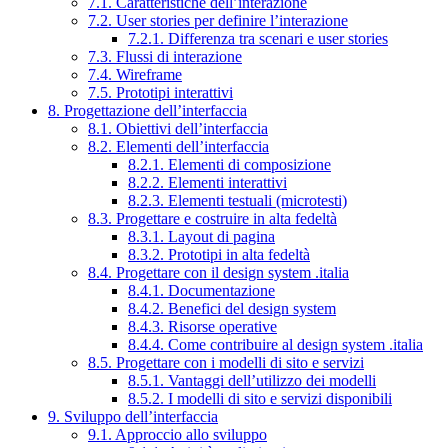
7.1. Caratteristiche dell’interazione
7.2. User stories per definire l’interazione
7.2.1. Differenza tra scenari e user stories
7.3. Flussi di interazione
7.4. Wireframe
7.5. Prototipi interattivi
8. Progettazione dell’interfaccia
8.1. Obiettivi dell’interfaccia
8.2. Elementi dell’interfaccia
8.2.1. Elementi di composizione
8.2.2. Elementi interattivi
8.2.3. Elementi testuali (microtesti)
8.3. Progettare e costruire in alta fedeltà
8.3.1. Layout di pagina
8.3.2. Prototipi in alta fedeltà
8.4. Progettare con il design system .italia
8.4.1. Documentazione
8.4.2. Benefici del design system
8.4.3. Risorse operative
8.4.4. Come contribuire al design system .italia
8.5. Progettare con i modelli di sito e servizi
8.5.1. Vantaggi dell’utilizzo dei modelli
8.5.2. I modelli di sito e servizi disponibili
9. Sviluppo dell’interfaccia
9.1. Approccio allo sviluppo