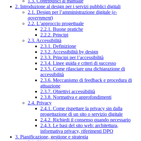
1.3. Contribuisci al manuale
2. Introduzione al design per i servizi pubblici digitali
2.1. Design per l’amministrazione digitale (
e-
government
)
2.2. L’approccio progettuale
2.2.1. Buone pratiche
2.2.2. Principi
2.3. Accessibilità
2.3.1. Definizione
2.3.2. Accessibilità by design
2.3.3. Principi per l’accessibilità
2.3.4. Linee guida e criteri di successo
2.3.5. Come rilasciare una dichiarazione di
accessibilità
2.3.6. Meccanismo di feedback e procedura di
attuazione
2.3.7. Obiettivi accessibilità
2.3.8. Normativa e approfondimenti
2.4. Privacy
2.4.1. Come rispettare la privacy sin dalla
progettazione di un sito o servizio digitale
2.4.2. Richiedi il consenso quando necessario
2.4.3. Le basi del sito web: architettura,
informativa privacy, riferimenti DPO
3. Pianificazione, gestione e strategia