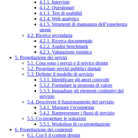
4.1.1. Interviste
4.1.2. Questionari
4.1.3. Test di usabilità
4.1.4. Web analytics
4.1.5. Strumenti di mappatura dell’esperienza
utente
4.2. Ricerca secondaria
4.2.1. Ricerca documentale
4.2.2. Analisi benchmark
4.2.3. Valutazione euristica
5. Progettazione dei servizi
5.1. Cosa sono i servizi e il service design
5.2. Progettare servizi pubblici digitali
5.3. Definire il modello di servizio
5.3.1. Identificare gli attori coinvolti
5.3.2. Formulare la proposta di valore
5.3.3. Inquadrare gli elementi costitutivi del
servizio
5.4. Descrivere il funzionamento del servizio
5.4.1. Mappare l’ecosistema
5.4.2. Rappresentare i flussi di servizio
5.5. Co-progettare le soluzioni
5.5.1. Workshop di co-progettazione
6. Progettazione dei contenuti
6.1. Cos’è il content design