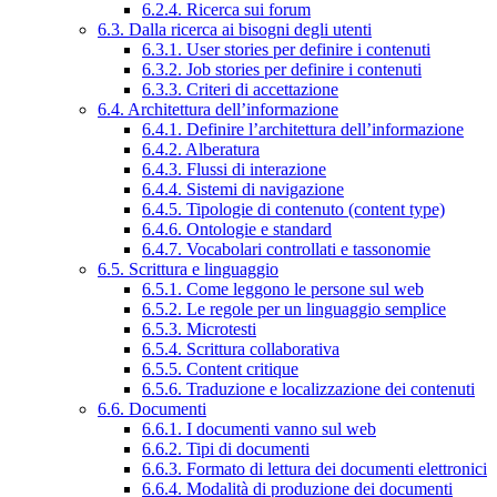
6.2.4. Ricerca sui forum
6.3. Dalla ricerca ai bisogni degli utenti
6.3.1. User stories per definire i contenuti
6.3.2. Job stories per definire i contenuti
6.3.3. Criteri di accettazione
6.4. Architettura dell’informazione
6.4.1. Definire l’architettura dell’informazione
6.4.2. Alberatura
6.4.3. Flussi di interazione
6.4.4. Sistemi di navigazione
6.4.5. Tipologie di contenuto (content type)
6.4.6. Ontologie e standard
6.4.7. Vocabolari controllati e tassonomie
6.5. Scrittura e linguaggio
6.5.1. Come leggono le persone sul web
6.5.2. Le regole per un linguaggio semplice
6.5.3. Microtesti
6.5.4. Scrittura collaborativa
6.5.5. Content critique
6.5.6. Traduzione e localizzazione dei contenuti
6.6. Documenti
6.6.1. I documenti vanno sul web
6.6.2. Tipi di documenti
6.6.3. Formato di lettura dei documenti elettronici
6.6.4. Modalità di produzione dei documenti