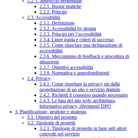
2.2. L’approccio progettuale
2.2.1. Buone pratiche
2.2.2. Principi
2.3. Accessibilità
2.3.1. Definizione
2.3.2. Accessibilità by design
2.3.3. Principi per l’accessibilità
2.3.4. Linee guida e criteri di successo
2.3.5. Come rilasciare una dichiarazione di
accessibilità
2.3.6. Meccanismo di feedback e procedura di
attuazione
2.3.7. Obiettivi accessibilità
2.3.8. Normativa e approfondimenti
2.4. Privacy
2.4.1. Come rispettare la privacy sin dalla
progettazione di un sito o servizio digitale
2.4.2. Richiedi il consenso quando necessario
2.4.3. Le basi del sito web: architettura,
informativa privacy, riferimenti DPO
3. Pianificazione, gestione e strategia
3.1. Obiettivi del progetto
3.2. Tipologie di progetti
3.2.1. Tipologie di progetto in base agli attori
coinvolti nel servizio