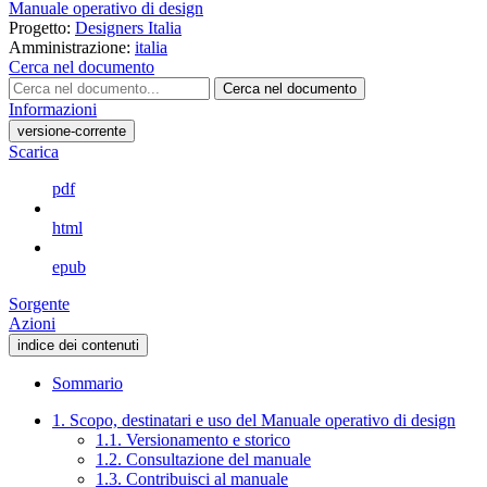
Manuale operativo di design
Progetto:
Designers Italia
Amministrazione:
italia
Cerca nel documento
Cerca nel documento
Informazioni
versione-corrente
Scarica
pdf
html
epub
Sorgente
Azioni
indice dei contenuti
Sommario
1. Scopo, destinatari e uso del Manuale operativo di design
1.1. Versionamento e storico
1.2. Consultazione del manuale
1.3. Contribuisci al manuale