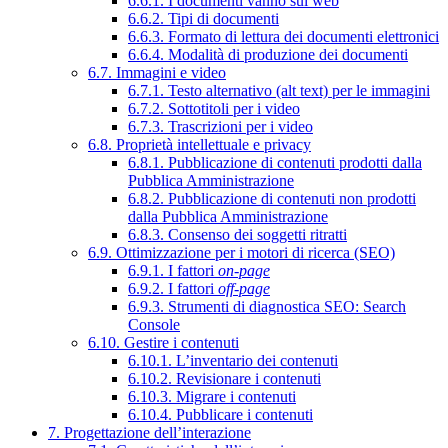
6.6.1. I documenti vanno sul web
6.6.2. Tipi di documenti
6.6.3. Formato di lettura dei documenti elettronici
6.6.4. Modalità di produzione dei documenti
6.7. Immagini e video
6.7.1. Testo alternativo (alt text) per le immagini
6.7.2. Sottotitoli per i video
6.7.3. Trascrizioni per i video
6.8. Proprietà intellettuale e privacy
6.8.1. Pubblicazione di contenuti prodotti dalla
Pubblica Amministrazione
6.8.2. Pubblicazione di contenuti non prodotti
dalla Pubblica Amministrazione
6.8.3. Consenso dei soggetti ritratti
6.9. Ottimizzazione per i motori di ricerca (SEO)
6.9.1. I fattori
on-page
6.9.2. I fattori
off-page
6.9.3. Strumenti di diagnostica SEO: Search
Console
6.10. Gestire i contenuti
6.10.1. L’inventario dei contenuti
6.10.2. Revisionare i contenuti
6.10.3. Migrare i contenuti
6.10.4. Pubblicare i contenuti
7. Progettazione dell’interazione