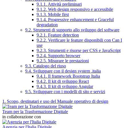
9.1.1. Attività preliminari
9.1.2. Web design responsivo e accessibile
9.1.3. Mobile first
9.1.4. Progressive enhancement e Graceful
degradation
9.2. Strumenti di supporto allo sviluppo del software
9.2.1. Feature detection
9.2.2. Verificare le feature disponibili con Can I
use
9.2.3. Strumenti e risorse per CSS e JavaScript
9.2.4. Supporto browser
9.2.5. Misurare le prestazioni
9.3. Catalogo del riuso
9.4. Sviluppare con il design system .italia
9.4.1. Il framework Bootstrap Italia
9.4.2. Il kit di sviluppo React
9.4.3. Il kit di sviluppo Angular
9.5. Sviluppare con i modelli di sito e servizi
1. Scopo, destinatari e uso del Manuale operativo di design
Team per la Trasformazione Digitale
in collaborazione con
Agenzia per l'Italia Digitale