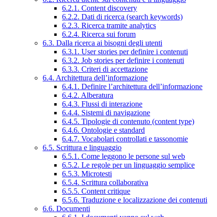
6.2.1. Content discovery
6.2.2. Dati di ricerca (search keywords)
6.2.3. Ricerca tramite analytics
6.2.4. Ricerca sui forum
6.3. Dalla ricerca ai bisogni degli utenti
6.3.1. User stories per definire i contenuti
6.3.2. Job stories per definire i contenuti
6.3.3. Criteri di accettazione
6.4. Architettura dell’informazione
6.4.1. Definire l’architettura dell’informazione
6.4.2. Alberatura
6.4.3. Flussi di interazione
6.4.4. Sistemi di navigazione
6.4.5. Tipologie di contenuto (content type)
6.4.6. Ontologie e standard
6.4.7. Vocabolari controllati e tassonomie
6.5. Scrittura e linguaggio
6.5.1. Come leggono le persone sul web
6.5.2. Le regole per un linguaggio semplice
6.5.3. Microtesti
6.5.4. Scrittura collaborativa
6.5.5. Content critique
6.5.6. Traduzione e localizzazione dei contenuti
6.6. Documenti