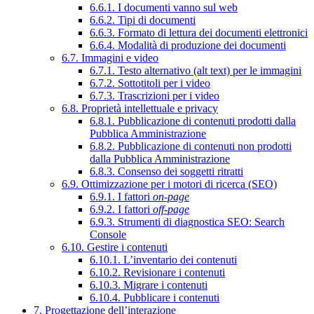
6.6.1. I documenti vanno sul web
6.6.2. Tipi di documenti
6.6.3. Formato di lettura dei documenti elettronici
6.6.4. Modalità di produzione dei documenti
6.7. Immagini e video
6.7.1. Testo alternativo (alt text) per le immagini
6.7.2. Sottotitoli per i video
6.7.3. Trascrizioni per i video
6.8. Proprietà intellettuale e privacy
6.8.1. Pubblicazione di contenuti prodotti dalla
Pubblica Amministrazione
6.8.2. Pubblicazione di contenuti non prodotti
dalla Pubblica Amministrazione
6.8.3. Consenso dei soggetti ritratti
6.9. Ottimizzazione per i motori di ricerca (SEO)
6.9.1. I fattori
on-page
6.9.2. I fattori
off-page
6.9.3. Strumenti di diagnostica SEO: Search
Console
6.10. Gestire i contenuti
6.10.1. L’inventario dei contenuti
6.10.2. Revisionare i contenuti
6.10.3. Migrare i contenuti
6.10.4. Pubblicare i contenuti
7. Progettazione dell’interazione