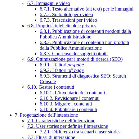
6.7. Immagini e video
6.7.1. Testo alternativo (alt text) per le immagini
6.7.2. Sottotitoli per i video
6.7.3. Trascrizioni per i video
6.8. Proprietà intellettuale e privacy
6.8.1. Pubblicazione di contenuti prodotti dalla
Pubblica Amministrazione
6.8.2. Pubblicazione di contenuti non prodotti
dalla Pubblica Amministrazione
6.8.3. Consenso dei soggetti ritratti
6.9. Ottimizzazione per i motori di ricerca (SEO)
6.9.1. I fattori
on-page
6.9.2. I fattori
off-page
6.9.3. Strumenti di diagnostica SEO: Search
Console
6.10. Gestire i contenuti
6.10.1. L’inventario dei contenuti
6.10.2. Revisionare i contenuti
6.10.3. Migrare i contenuti
6.10.4. Pubblicare i contenuti
7. Progettazione dell’interazione
7.1. Caratteristiche dell’interazione
7.2. User stories per definire l’interazione
7.2.1. Differenza tra scenari e user stories
7.3. Flussi di interazione