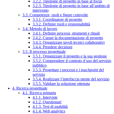
3.2.2. Tipologie di progetto in base al focus
3.2.3. Tipologie di progetto in base all’ambito di
intervento
3.3. Competenze, ruoli e figure coinvolte
3.3.1. Coordinatore di progetto
3.3.2. Definire ruoli e responsabilità
3.4. Metodo di lavoro
3.4.1. Definire processi, strumenti e rituali
3.4.2. Curare la documentazione di progetto
3.4.3. Organizzare tavoli tecnici collaborativi
3.4.4. Prendere decisioni
3.5. Il processo progettuale
3.5.1. Organizzare il progetto e la sua gestione
3.5.2. Comprendere il contesto d’uso del servizio
pubblico
3.5.3. Progettare i processi e i
touchpoint
del
servizio
3.5.4. Realizzare l’interfaccia utente del servizio
3.5.5. Validare la soluzione ottenuta
4. Ricerca progettuale
4.1. Ricerca primaria
4.1.1. Interviste
4.1.2. Questionari
4.1.3. Test di usabilità
4.1.4. Web analytics