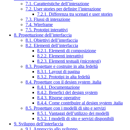
7.1. Caratteristiche dell’interazione
7.2. User stories per definire l’interazione
7.2.1. Differenza tra scenari e user stories
7.3. Flussi di interazione
7.4. Wireframe
7.5. Prototipi interattivi
8. Progettazione dell’interfaccia
8.1. Obiettivi dell’interfaccia
8.2. Elementi dell’interfaccia
8.2.1. Elementi di composizione
8.2.2. Elementi interattivi
8.2.3. Elementi testuali (microtesti)
8.3. Progettare e costruire in alta fedeltà
8.3.1. Layout di pagina
8.3.2. Prototipi in alta fedeltà
8.4. Progettare con il design system .italia
8.4.1. Documentazione
8.4.2. Benefici del design system
8.4.3. Risorse operative
8.4.4. Come contribuire al design system .italia
8.5. Progettare con i modelli di sito e servizi
8.5.1. Vantaggi dell’utilizzo dei modelli
8.5.2. I modelli di sito e servizi disponibili
9. Sviluppo dell’interfaccia
9.1. Approccio allo sviluppo