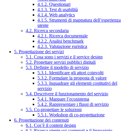
4.1.2. Questionari
4.1.3. Test di usabilità
4.1.4. Web analytics
4.1.5. Strumenti di mappatura dell’esperienza
utente
4.2. Ricerca secondaria
4.2.1. Ricerca documentale
4.2.2. Analisi benchmark
4.2.3. Valutazione euristica
5. Progettazione dei servizi
5.1. Cosa sono i servizi e il service design
5.2. Progettare servizi pubblici digitali
5.3. Definire il modello di servizio
5.3.1. Identificare gli attori coinvolti
5.3.2. Formulare la proposta di valore
5.3.3. Inquadrare gli elementi costitutivi del
servizio
5.4. Descrivere il funzionamento del servizio
5.4.1. Mappare l’ecosistema
5.4.2. Rappresentare i flussi di servizio
5.5. Co-progettare le soluzioni
5.5.1. Workshop di co-progettazione
6. Progettazione dei contenuti
6.1. Cos’è il content design
6.2. Ricerca utente sui contenuti e il linguaggio