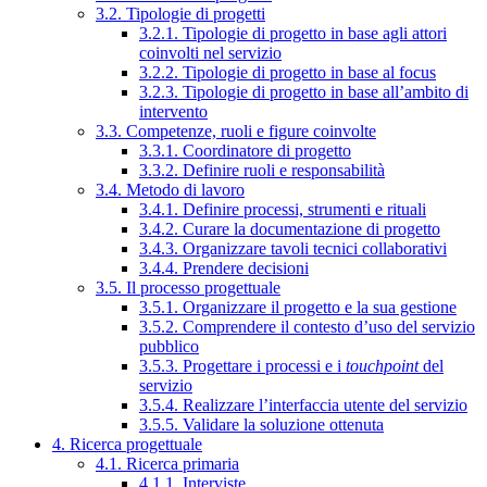
3.2. Tipologie di progetti
3.2.1. Tipologie di progetto in base agli attori
coinvolti nel servizio
3.2.2. Tipologie di progetto in base al focus
3.2.3. Tipologie di progetto in base all’ambito di
intervento
3.3. Competenze, ruoli e figure coinvolte
3.3.1. Coordinatore di progetto
3.3.2. Definire ruoli e responsabilità
3.4. Metodo di lavoro
3.4.1. Definire processi, strumenti e rituali
3.4.2. Curare la documentazione di progetto
3.4.3. Organizzare tavoli tecnici collaborativi
3.4.4. Prendere decisioni
3.5. Il processo progettuale
3.5.1. Organizzare il progetto e la sua gestione
3.5.2. Comprendere il contesto d’uso del servizio
pubblico
3.5.3. Progettare i processi e i
touchpoint
del
servizio
3.5.4. Realizzare l’interfaccia utente del servizio
3.5.5. Validare la soluzione ottenuta
4. Ricerca progettuale
4.1. Ricerca primaria
4.1.1. Interviste