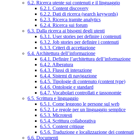
6.2. Ricerca utente sui contenuti e il linguaggio
6.2.1. Content discovery
6.2.2. Dati di ricerca (search keywords)
6.2.3. Ricerca tramite analytics
6.2.4. Ricerca sui forum
6.3. Dalla ricerca ai bisogni degli utenti
6.3.1. User stories per definire i contenuti
6.3.2. Job stories per definire i contenuti
6.3.3. Criteri di accettazione
6.4. Architettura dell’informazione
6.4.1. Definire l’architettura dell’informazione
6.4.2. Alberatura
6.4.3. Flussi di interazione
6.4.4. Sistemi di navigazione
6.4.5. Tipologie di contenuto (content type)
6.4.6. Ontologie e standard
6.4.7. Vocabolari controllati e tassonomie
6.5. Scrittura e linguaggio
6.5.1. Come leggono le persone sul web
6.5.2. Le regole per un linguaggio semplice
6.5.3. Microtesti
6.5.4. Scrittura collaborativa
6.5.5. Content critique
6.5.6. Traduzione e localizzazione dei contenuti
6.6. Documenti