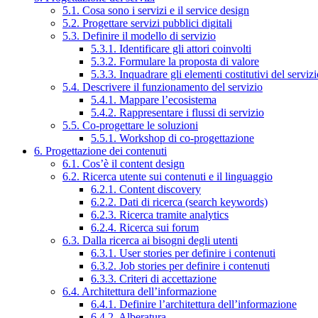
5.1. Cosa sono i servizi e il service design
5.2. Progettare servizi pubblici digitali
5.3. Definire il modello di servizio
5.3.1. Identificare gli attori coinvolti
5.3.2. Formulare la proposta di valore
5.3.3. Inquadrare gli elementi costitutivi del serviz
5.4. Descrivere il funzionamento del servizio
5.4.1. Mappare l’ecosistema
5.4.2. Rappresentare i flussi di servizio
5.5. Co-progettare le soluzioni
5.5.1. Workshop di co-progettazione
6. Progettazione dei contenuti
6.1. Cos’è il content design
6.2. Ricerca utente sui contenuti e il linguaggio
6.2.1. Content discovery
6.2.2. Dati di ricerca (search keywords)
6.2.3. Ricerca tramite analytics
6.2.4. Ricerca sui forum
6.3. Dalla ricerca ai bisogni degli utenti
6.3.1. User stories per definire i contenuti
6.3.2. Job stories per definire i contenuti
6.3.3. Criteri di accettazione
6.4. Architettura dell’informazione
6.4.1. Definire l’architettura dell’informazione
6.4.2. Alberatura