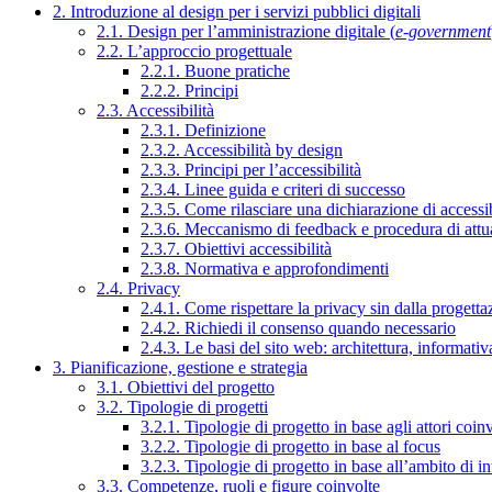
2. Introduzione al design per i servizi pubblici digitali
2.1. Design per l’amministrazione digitale (
e-government
2.2. L’approccio progettuale
2.2.1. Buone pratiche
2.2.2. Principi
2.3. Accessibilità
2.3.1. Definizione
2.3.2. Accessibilità by design
2.3.3. Principi per l’accessibilità
2.3.4. Linee guida e criteri di successo
2.3.5. Come rilasciare una dichiarazione di accessib
2.3.6. Meccanismo di feedback e procedura di attu
2.3.7. Obiettivi accessibilità
2.3.8. Normativa e approfondimenti
2.4. Privacy
2.4.1. Come rispettare la privacy sin dalla progettaz
2.4.2. Richiedi il consenso quando necessario
2.4.3. Le basi del sito web: architettura, informati
3. Pianificazione, gestione e strategia
3.1. Obiettivi del progetto
3.2. Tipologie di progetti
3.2.1. Tipologie di progetto in base agli attori coinv
3.2.2. Tipologie di progetto in base al focus
3.2.3. Tipologie di progetto in base all’ambito di i
3.3. Competenze, ruoli e figure coinvolte