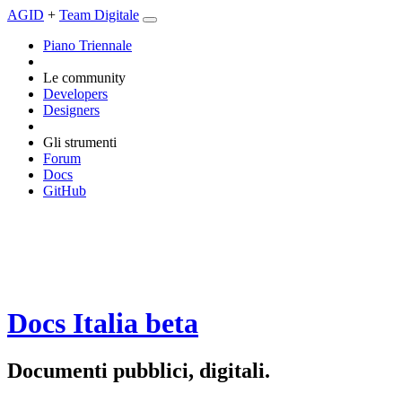
AGID
+
Team Digitale
Piano Triennale
Le community
Developers
Designers
Gli strumenti
Forum
Docs
GitHub
Docs Italia
beta
Documenti pubblici, digitali.