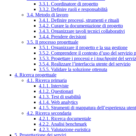
3.3.1. Coordinatore di progetto
3.3.2. Definire ruoli e responsabilità
3.4. Metodo di lavoro
3.4.1. Definire processi, strumenti e rituali
3.4.2. Curare la documentazione di progetto
3.4.3. Organizzare tavoli tecnici collaborativi
3.4.4. Prendere decisioni
3.5. Il processo progettuale
3.5.1. Organizzare il progetto e la sua gestione
3.5.2. Comprendere il contesto d’uso del servizio 
3.5.3. Progettare i processi e i
touchpoint
del servi
3.5.4. Realizzare l’interfaccia utente del servizio
3.5.5. Validare la soluzione ottenuta
4. Ricerca progettuale
4.1. Ricerca primaria
4.1.1. Interviste
4.1.2. Questionari
4.1.3. Test di usabilità
4.1.4. Web analytics
4.1.5. Strumenti di mappatura dell’esperienza uten
4.2. Ricerca secondaria
4.2.1. Ricerca documentale
4.2.2. Analisi benchmark
4.2.3. Valutazione euristica
5. Progettazione dei servizi