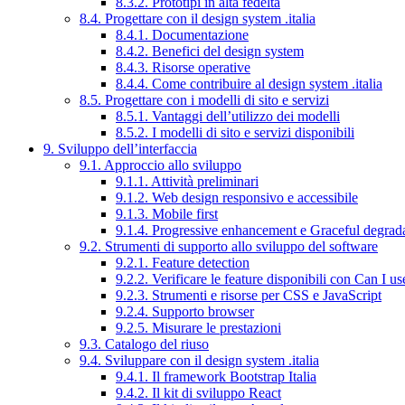
8.3.2. Prototipi in alta fedeltà
8.4. Progettare con il design system .italia
8.4.1. Documentazione
8.4.2. Benefici del design system
8.4.3. Risorse operative
8.4.4. Come contribuire al design system .italia
8.5. Progettare con i modelli di sito e servizi
8.5.1. Vantaggi dell’utilizzo dei modelli
8.5.2. I modelli di sito e servizi disponibili
9. Sviluppo dell’interfaccia
9.1. Approccio allo sviluppo
9.1.1. Attività preliminari
9.1.2. Web design responsivo e accessibile
9.1.3. Mobile first
9.1.4. Progressive enhancement e Graceful degrad
9.2. Strumenti di supporto allo sviluppo del software
9.2.1. Feature detection
9.2.2. Verificare le feature disponibili con Can I us
9.2.3. Strumenti e risorse per CSS e JavaScript
9.2.4. Supporto browser
9.2.5. Misurare le prestazioni
9.3. Catalogo del riuso
9.4. Sviluppare con il design system .italia
9.4.1. Il framework Bootstrap Italia
9.4.2. Il kit di sviluppo React