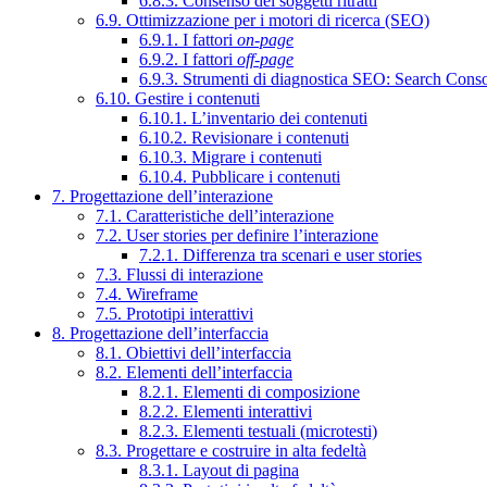
6.8.3. Consenso dei soggetti ritratti
6.9. Ottimizzazione per i motori di ricerca (SEO)
6.9.1. I fattori
on-page
6.9.2. I fattori
off-page
6.9.3. Strumenti di diagnostica SEO: Search Cons
6.10. Gestire i contenuti
6.10.1. L’inventario dei contenuti
6.10.2. Revisionare i contenuti
6.10.3. Migrare i contenuti
6.10.4. Pubblicare i contenuti
7. Progettazione dell’interazione
7.1. Caratteristiche dell’interazione
7.2. User stories per definire l’interazione
7.2.1. Differenza tra scenari e user stories
7.3. Flussi di interazione
7.4. Wireframe
7.5. Prototipi interattivi
8. Progettazione dell’interfaccia
8.1. Obiettivi dell’interfaccia
8.2. Elementi dell’interfaccia
8.2.1. Elementi di composizione
8.2.2. Elementi interattivi
8.2.3. Elementi testuali (microtesti)
8.3. Progettare e costruire in alta fedeltà
8.3.1. Layout di pagina