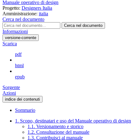
Manuale operativo di design
Progetto:
Designers Italia
Amministrazione:
italia
Cerca nel documento
Cerca nel documento
Informazioni
versione-corrente
Scarica
pdf
html
epub
Sorgente
Azioni
indice dei contenuti
Sommario
1. Scopo, destinatari e uso del Manuale operativo di design
1.1. Versionamento e storico
1.2. Consultazione del manuale
1.3. Contribuisci al manuale