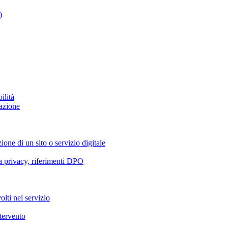
)
ilità
azione
ione di un sito o servizio digitale
va privacy, riferimenti DPO
olti nel servizio
ntervento