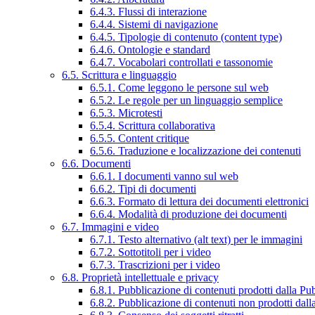
6.4.3. Flussi di interazione
6.4.4. Sistemi di navigazione
6.4.5. Tipologie di contenuto (content type)
6.4.6. Ontologie e standard
6.4.7. Vocabolari controllati e tassonomie
6.5. Scrittura e linguaggio
6.5.1. Come leggono le persone sul web
6.5.2. Le regole per un linguaggio semplice
6.5.3. Microtesti
6.5.4. Scrittura collaborativa
6.5.5. Content critique
6.5.6. Traduzione e localizzazione dei contenuti
6.6. Documenti
6.6.1. I documenti vanno sul web
6.6.2. Tipi di documenti
6.6.3. Formato di lettura dei documenti elettronici
6.6.4. Modalità di produzione dei documenti
6.7. Immagini e video
6.7.1. Testo alternativo (alt text) per le immagini
6.7.2. Sottotitoli per i video
6.7.3. Trascrizioni per i video
6.8. Proprietà intellettuale e privacy
6.8.1. Pubblicazione di contenuti prodotti dalla P
6.8.2. Pubblicazione di contenuti non prodotti dal