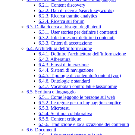
6.2.1. Content discovery
6.2.2. Dati di ricerca (search keywords)
6.2.3. Ricerca tramite analytics
6.2.4. Ricerca sui forum
6.3. Dalla ricerca ai bisogni degli utenti
6.3.1. User stories per definire i contenuti
6.3.2. Job stories per definire i contenuti
6.3.3. Criteri di accettazione
6.4. Architettura dell’informazione
6.4.1. Definire l’architettura dell’informazione
6.4.2. Alberatura
6.4.3. Flussi di interazione
6.4.4. Sistemi di navigazione
6.4.5. Tipologie di contenuto (content type)
6.4.6. Ontologie e standard
6.4.7. Vocabolari controllati e tassonomie
6.5. Scrittura e linguaggio
6.5.1. Come leggono le persone sul web
6.5.2. Le regole per un linguaggio semplice
6.5.3. Microtesti
6.5.4. Scrittura collaborativa
6.5.5. Content critique
6.5.6. Traduzione e localizzazione dei contenuti
6.6. Documenti