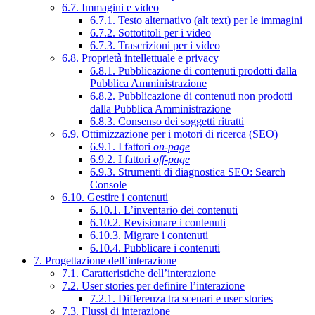
6.7. Immagini e video
6.7.1. Testo alternativo (alt text) per le immagini
6.7.2. Sottotitoli per i video
6.7.3. Trascrizioni per i video
6.8. Proprietà intellettuale e privacy
6.8.1. Pubblicazione di contenuti prodotti dalla
Pubblica Amministrazione
6.8.2. Pubblicazione di contenuti non prodotti
dalla Pubblica Amministrazione
6.8.3. Consenso dei soggetti ritratti
6.9. Ottimizzazione per i motori di ricerca (SEO)
6.9.1. I fattori
on-page
6.9.2. I fattori
off-page
6.9.3. Strumenti di diagnostica SEO: Search
Console
6.10. Gestire i contenuti
6.10.1. L’inventario dei contenuti
6.10.2. Revisionare i contenuti
6.10.3. Migrare i contenuti
6.10.4. Pubblicare i contenuti
7. Progettazione dell’interazione
7.1. Caratteristiche dell’interazione
7.2. User stories per definire l’interazione
7.2.1. Differenza tra scenari e user stories
7.3. Flussi di interazione