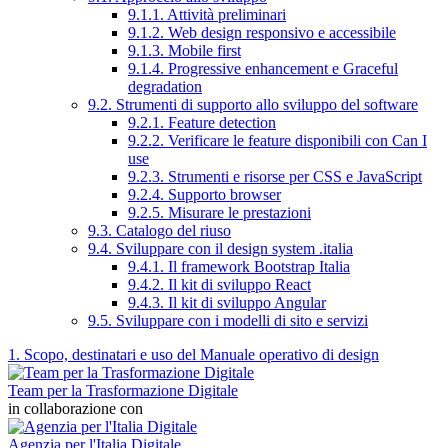
9.1.1. Attività preliminari
9.1.2. Web design responsivo e accessibile
9.1.3. Mobile first
9.1.4. Progressive enhancement e Graceful
degradation
9.2. Strumenti di supporto allo sviluppo del software
9.2.1. Feature detection
9.2.2. Verificare le feature disponibili con Can I
use
9.2.3. Strumenti e risorse per CSS e JavaScript
9.2.4. Supporto browser
9.2.5. Misurare le prestazioni
9.3. Catalogo del riuso
9.4. Sviluppare con il design system .italia
9.4.1. Il framework Bootstrap Italia
9.4.2. Il kit di sviluppo React
9.4.3. Il kit di sviluppo Angular
9.5. Sviluppare con i modelli di sito e servizi
1. Scopo, destinatari e uso del Manuale operativo di design
Team per la Trasformazione Digitale
in collaborazione con
Agenzia per l'Italia Digitale