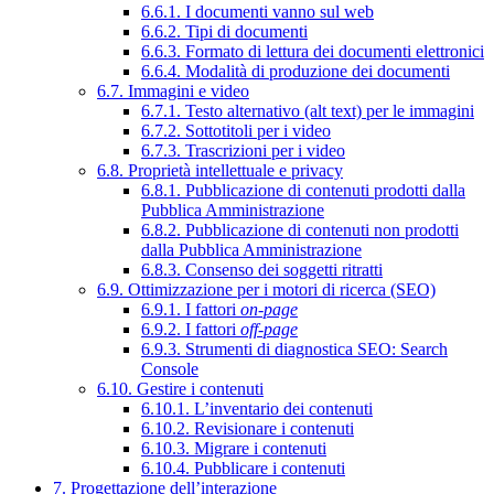
6.6.1. I documenti vanno sul web
6.6.2. Tipi di documenti
6.6.3. Formato di lettura dei documenti elettronici
6.6.4. Modalità di produzione dei documenti
6.7. Immagini e video
6.7.1. Testo alternativo (alt text) per le immagini
6.7.2. Sottotitoli per i video
6.7.3. Trascrizioni per i video
6.8. Proprietà intellettuale e privacy
6.8.1. Pubblicazione di contenuti prodotti dalla
Pubblica Amministrazione
6.8.2. Pubblicazione di contenuti non prodotti
dalla Pubblica Amministrazione
6.8.3. Consenso dei soggetti ritratti
6.9. Ottimizzazione per i motori di ricerca (SEO)
6.9.1. I fattori
on-page
6.9.2. I fattori
off-page
6.9.3. Strumenti di diagnostica SEO: Search
Console
6.10. Gestire i contenuti
6.10.1. L’inventario dei contenuti
6.10.2. Revisionare i contenuti
6.10.3. Migrare i contenuti
6.10.4. Pubblicare i contenuti
7. Progettazione dell’interazione