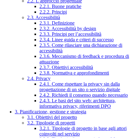
2.2. L’approccio progettuale
2.2.1. Buone pratiche
2.2.2. Principi
2.3. Accessibilità
2.3.1. Definizione
2.3.2. Accessibilità by design
2.3.3. Principi per l’accessibilità
2.3.4. Linee guida e criteri di successo
2.3.5. Come rilasciare una dichiarazione di
accessibilità
2.3.6. Meccanismo di feedback e procedura di
attuazione
2.3.7. Obiettivi accessibilità
2.3.8. Normativa e approfondimenti
2.4. Privacy
2.4.1. Come rispettare la privacy sin dalla
progettazione di un sito o servizio digitale
2.4.2. Richiedi il consenso quando necessario
2.4.3. Le basi del sito web: architettura,
informativa privacy, riferimenti DPO
3. Pianificazione, gestione e strategia
3.1. Obiettivi del progetto
3.2. Tipologie di progetti
3.2.1. Tipologie di progetto in base agli attori
coinvolti nel servizio