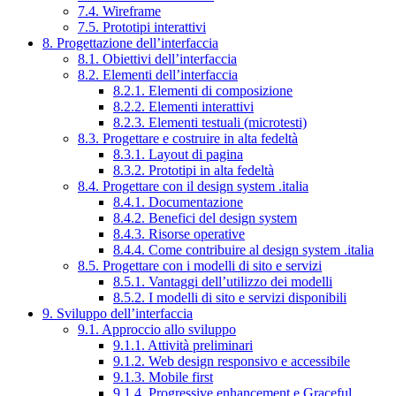
7.4. Wireframe
7.5. Prototipi interattivi
8. Progettazione dell’interfaccia
8.1. Obiettivi dell’interfaccia
8.2. Elementi dell’interfaccia
8.2.1. Elementi di composizione
8.2.2. Elementi interattivi
8.2.3. Elementi testuali (microtesti)
8.3. Progettare e costruire in alta fedeltà
8.3.1. Layout di pagina
8.3.2. Prototipi in alta fedeltà
8.4. Progettare con il design system .italia
8.4.1. Documentazione
8.4.2. Benefici del design system
8.4.3. Risorse operative
8.4.4. Come contribuire al design system .italia
8.5. Progettare con i modelli di sito e servizi
8.5.1. Vantaggi dell’utilizzo dei modelli
8.5.2. I modelli di sito e servizi disponibili
9. Sviluppo dell’interfaccia
9.1. Approccio allo sviluppo
9.1.1. Attività preliminari
9.1.2. Web design responsivo e accessibile
9.1.3. Mobile first
9.1.4. Progressive enhancement e Graceful