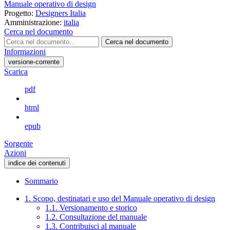
Manuale operativo di design
Progetto:
Designers Italia
Amministrazione:
italia
Cerca nel documento
Cerca nel documento
Informazioni
versione-corrente
Scarica
pdf
html
epub
Sorgente
Azioni
indice dei contenuti
Sommario
1. Scopo, destinatari e uso del Manuale operativo di design
1.1. Versionamento e storico
1.2. Consultazione del manuale
1.3. Contribuisci al manuale