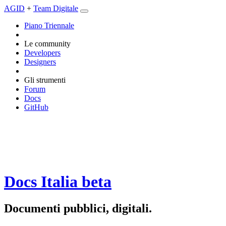
AGID
+
Team Digitale
Piano Triennale
Le community
Developers
Designers
Gli strumenti
Forum
Docs
GitHub
Docs Italia
beta
Documenti pubblici, digitali.