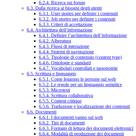
6.2.4. Ricerca sui forum
6.3. Dalla ricerca ai bisogni degli utenti
6.3.1. User stories per definire i contenuti
6.3.2. Job stories per definire i contenuti
6.3.3. Criteri di accettazione
6.4. Architettura dell’informazione
6.4.1. Definire l’architettura dell’informazione
6.4.2. Alberatura
6.4.3. Flussi di interazione
6.4.4. Sistemi di navigazione
6.4.5. Tipologie di contenuto (content type)
6.4.6. Ontologie e standard
6.4.7. Vocabolari controllati e tassonomie
6.5. Scrittura e linguaggio
6.5.1. Come leggono le persone sul web
6.5.2. Le regole per un linguaggio semplice
6.5.3. Microtesti
6.5.4. Scrittura collaborativa
6.5.5. Content critique
6.5.6. Traduzione e localizzazione dei contenuti
6.6. Documenti
6.6.1. I documenti vanno sul web
6.6.2. Tipi di documenti
6.6.3. Formato di lettura dei documenti elettronici
6.6.4. Modalità di produzione dei documenti