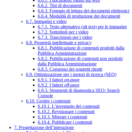
6.6.1. I documenti vanno sul web
6.6.2. Tipi di documenti
6.6.3. Formato di lettura dei documenti elettronici
6.6.4. Modalità di produzione dei documenti
6.7. Immagini e video
6.7.1. Testo alternativo (alt text) per le immagini
6.7.2. Sottotitoli per i video
6.7.3. Trascrizioni per i video
6.8. Proprietà intellettuale e privacy
6.8.1. Pubblicazione di contenuti prodotti dalla
Pubblica Amministrazione
6.8.2. Pubblicazione di contenuti non prodotti
dalla Pubblica Amministrazione
6.8.3. Consenso dei soggetti ritratti
6.9. Ottimizzazione per i motori di ricerca (SEO)
6.9.1. I fattori
on-page
6.9.2. I fattori
off-page
6.9.3. Strumenti di diagnostica SEO: Search
Console
6.10. Gestire i contenuti
6.10.1. L’inventario dei contenuti
6.10.2. Revisionare i contenuti
6.10.3. Migrare i contenuti
6.10.4. Pubblicare i contenuti
7. Progettazione dell’interazione