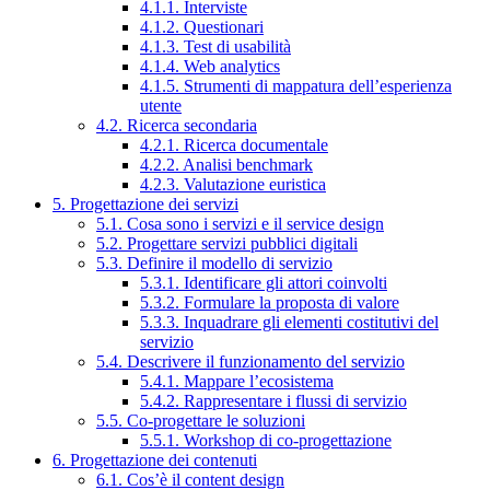
4.1.1. Interviste
4.1.2. Questionari
4.1.3. Test di usabilità
4.1.4. Web analytics
4.1.5. Strumenti di mappatura dell’esperienza
utente
4.2. Ricerca secondaria
4.2.1. Ricerca documentale
4.2.2. Analisi benchmark
4.2.3. Valutazione euristica
5. Progettazione dei servizi
5.1. Cosa sono i servizi e il service design
5.2. Progettare servizi pubblici digitali
5.3. Definire il modello di servizio
5.3.1. Identificare gli attori coinvolti
5.3.2. Formulare la proposta di valore
5.3.3. Inquadrare gli elementi costitutivi del
servizio
5.4. Descrivere il funzionamento del servizio
5.4.1. Mappare l’ecosistema
5.4.2. Rappresentare i flussi di servizio
5.5. Co-progettare le soluzioni
5.5.1. Workshop di co-progettazione
6. Progettazione dei contenuti
6.1. Cos’è il content design