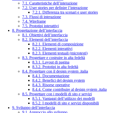
7.1. Caratteristiche dell’interazione
7.2. User stories per definire l’interazione
7.2.1. Differenza tra scenari e user stories
7.3. Flussi di interazione
7.4. Wireframe
7.5. Prototipi interattivi
8. Progettazione dell’interfaccia
8.1. Obiettivi dell’interfaccia
8.2. Elementi dell’interfaccia
8.2.1. Elementi di composizione
8.2.2. Elementi interattivi
8.2.3. Elementi testuali (microtesti)
8.3. Progettare e costruire in alta fedeltà
8.3.1. Layout di pagina
8.3.2. Prototipi in alta fedeltà
8.4. Progettare con il design system .italia
8.4.1. Documentazione
8.4.2. Benefici del design system
8.4.3. Risorse operative
8.4.4. Come contribuire al design system .italia
8.5. Progettare con i modelli di sito e servizi
8.5.1. Vantaggi dell’utilizzo dei modelli
8.5.2. I modelli di sito e servizi disponibili
9. Sviluppo dell’interfaccia
9.1. Approccio allo sviluppo