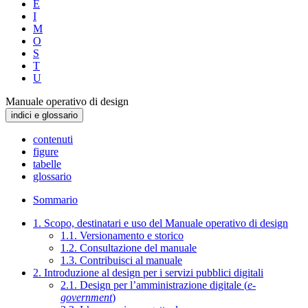
E
I
M
O
S
T
U
Manuale operativo di design
indici e glossario
contenuti
figure
tabelle
glossario
Sommario
1. Scopo, destinatari e uso del Manuale operativo di design
1.1. Versionamento e storico
1.2. Consultazione del manuale
1.3. Contribuisci al manuale
2. Introduzione al design per i servizi pubblici digitali
2.1. Design per l’amministrazione digitale (
e-
government
)