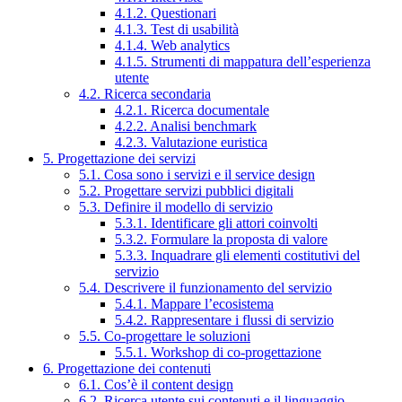
4.1.2. Questionari
4.1.3. Test di usabilità
4.1.4. Web analytics
4.1.5. Strumenti di mappatura dell’esperienza
utente
4.2. Ricerca secondaria
4.2.1. Ricerca documentale
4.2.2. Analisi benchmark
4.2.3. Valutazione euristica
5. Progettazione dei servizi
5.1. Cosa sono i servizi e il service design
5.2. Progettare servizi pubblici digitali
5.3. Definire il modello di servizio
5.3.1. Identificare gli attori coinvolti
5.3.2. Formulare la proposta di valore
5.3.3. Inquadrare gli elementi costitutivi del
servizio
5.4. Descrivere il funzionamento del servizio
5.4.1. Mappare l’ecosistema
5.4.2. Rappresentare i flussi di servizio
5.5. Co-progettare le soluzioni
5.5.1. Workshop di co-progettazione
6. Progettazione dei contenuti
6.1. Cos’è il content design
6.2. Ricerca utente sui contenuti e il linguaggio