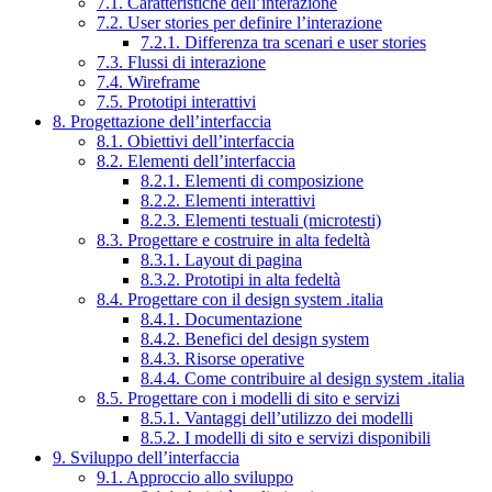
7.1. Caratteristiche dell’interazione
7.2. User stories per definire l’interazione
7.2.1. Differenza tra scenari e user stories
7.3. Flussi di interazione
7.4. Wireframe
7.5. Prototipi interattivi
8. Progettazione dell’interfaccia
8.1. Obiettivi dell’interfaccia
8.2. Elementi dell’interfaccia
8.2.1. Elementi di composizione
8.2.2. Elementi interattivi
8.2.3. Elementi testuali (microtesti)
8.3. Progettare e costruire in alta fedeltà
8.3.1. Layout di pagina
8.3.2. Prototipi in alta fedeltà
8.4. Progettare con il design system .italia
8.4.1. Documentazione
8.4.2. Benefici del design system
8.4.3. Risorse operative
8.4.4. Come contribuire al design system .italia
8.5. Progettare con i modelli di sito e servizi
8.5.1. Vantaggi dell’utilizzo dei modelli
8.5.2. I modelli di sito e servizi disponibili
9. Sviluppo dell’interfaccia
9.1. Approccio allo sviluppo