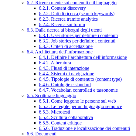
6.2. Ricerca utente sui contenuti e il linguaggio
6.2.1. Content discovery
6.2.2. Dati di ricerca (search keywords)
6.2.3. Ricerca tramite analytics
6.2.4. Ricerca sui forum
6.3. Dalla ricerca ai bisogni degli utenti
6.3.1. User stories per definire i contenuti
6.3.2. Job stories per definire i contenuti
6.3.3. Criteri di accettazione
6.4. Architettura dell’informazione
6.4.1. Definire l’architettura dell’informazione
6.4.2. Alberatura
6.4.3. Flussi di interazione
6.4.4. Sistemi di navigazione
6.4.5. Tipologie di contenuto (content type)
6.4.6. Ontologie e standard
6.4.7. Vocabolari controllati e tassonomie
6.5. Scrittura e linguaggio
6.5.1. Come leggono le persone sul web
6.5.2. Le regole per un linguaggio semplice
6.5.3. Microtesti
6.5.4. Scrittura collaborativa
6.5.5. Content critique
6.5.6. Traduzione e localizzazione dei contenuti
6.6. Documenti