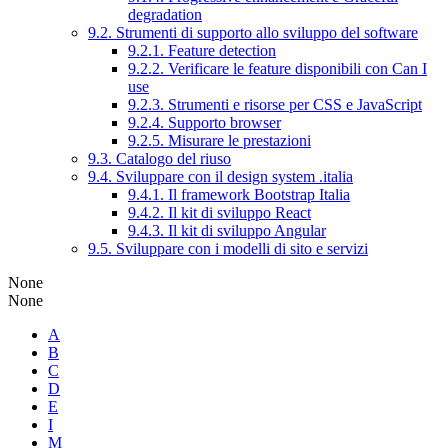
degradation
9.2. Strumenti di supporto allo sviluppo del software
9.2.1. Feature detection
9.2.2. Verificare le feature disponibili con Can I
use
9.2.3. Strumenti e risorse per CSS e JavaScript
9.2.4. Supporto browser
9.2.5. Misurare le prestazioni
9.3. Catalogo del riuso
9.4. Sviluppare con il design system .italia
9.4.1. Il framework Bootstrap Italia
9.4.2. Il kit di sviluppo React
9.4.3. Il kit di sviluppo Angular
9.5. Sviluppare con i modelli di sito e servizi
None
None
A
B
C
D
E
I
M