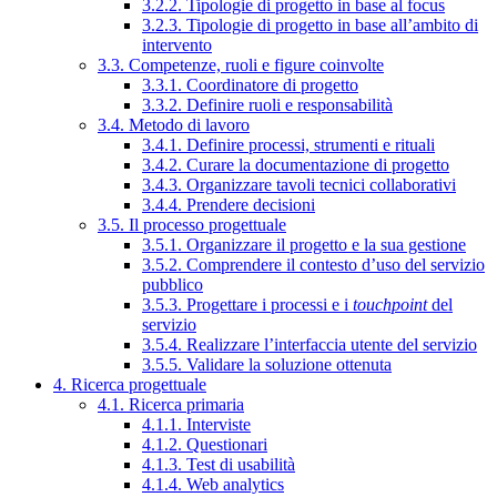
3.2.2. Tipologie di progetto in base al focus
3.2.3. Tipologie di progetto in base all’ambito di
intervento
3.3. Competenze, ruoli e figure coinvolte
3.3.1. Coordinatore di progetto
3.3.2. Definire ruoli e responsabilità
3.4. Metodo di lavoro
3.4.1. Definire processi, strumenti e rituali
3.4.2. Curare la documentazione di progetto
3.4.3. Organizzare tavoli tecnici collaborativi
3.4.4. Prendere decisioni
3.5. Il processo progettuale
3.5.1. Organizzare il progetto e la sua gestione
3.5.2. Comprendere il contesto d’uso del servizio
pubblico
3.5.3. Progettare i processi e i
touchpoint
del
servizio
3.5.4. Realizzare l’interfaccia utente del servizio
3.5.5. Validare la soluzione ottenuta
4. Ricerca progettuale
4.1. Ricerca primaria
4.1.1. Interviste
4.1.2. Questionari
4.1.3. Test di usabilità
4.1.4. Web analytics