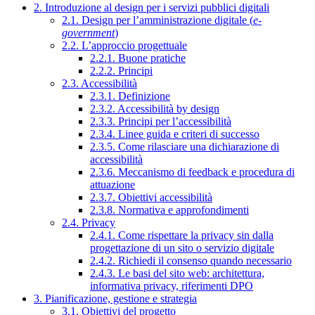
2. Introduzione al design per i servizi pubblici digitali
2.1. Design per l’amministrazione digitale (
e-
government
)
2.2. L’approccio progettuale
2.2.1. Buone pratiche
2.2.2. Principi
2.3. Accessibilità
2.3.1. Definizione
2.3.2. Accessibilità by design
2.3.3. Principi per l’accessibilità
2.3.4. Linee guida e criteri di successo
2.3.5. Come rilasciare una dichiarazione di
accessibilità
2.3.6. Meccanismo di feedback e procedura di
attuazione
2.3.7. Obiettivi accessibilità
2.3.8. Normativa e approfondimenti
2.4. Privacy
2.4.1. Come rispettare la privacy sin dalla
progettazione di un sito o servizio digitale
2.4.2. Richiedi il consenso quando necessario
2.4.3. Le basi del sito web: architettura,
informativa privacy, riferimenti DPO
3. Pianificazione, gestione e strategia
3.1. Obiettivi del progetto