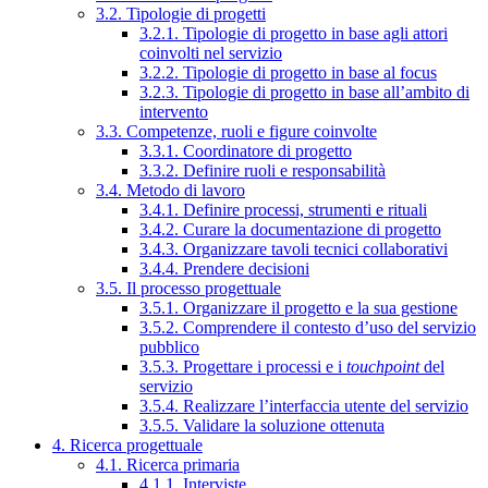
3.2. Tipologie di progetti
3.2.1. Tipologie di progetto in base agli attori
coinvolti nel servizio
3.2.2. Tipologie di progetto in base al focus
3.2.3. Tipologie di progetto in base all’ambito di
intervento
3.3. Competenze, ruoli e figure coinvolte
3.3.1. Coordinatore di progetto
3.3.2. Definire ruoli e responsabilità
3.4. Metodo di lavoro
3.4.1. Definire processi, strumenti e rituali
3.4.2. Curare la documentazione di progetto
3.4.3. Organizzare tavoli tecnici collaborativi
3.4.4. Prendere decisioni
3.5. Il processo progettuale
3.5.1. Organizzare il progetto e la sua gestione
3.5.2. Comprendere il contesto d’uso del servizio
pubblico
3.5.3. Progettare i processi e i
touchpoint
del
servizio
3.5.4. Realizzare l’interfaccia utente del servizio
3.5.5. Validare la soluzione ottenuta
4. Ricerca progettuale
4.1. Ricerca primaria
4.1.1. Interviste