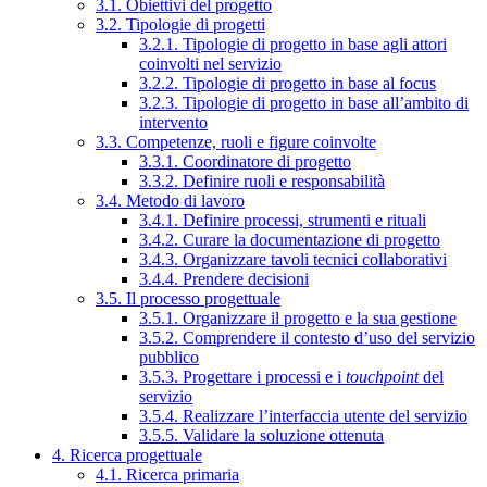
3.1. Obiettivi del progetto
3.2. Tipologie di progetti
3.2.1. Tipologie di progetto in base agli attori
coinvolti nel servizio
3.2.2. Tipologie di progetto in base al focus
3.2.3. Tipologie di progetto in base all’ambito di
intervento
3.3. Competenze, ruoli e figure coinvolte
3.3.1. Coordinatore di progetto
3.3.2. Definire ruoli e responsabilità
3.4. Metodo di lavoro
3.4.1. Definire processi, strumenti e rituali
3.4.2. Curare la documentazione di progetto
3.4.3. Organizzare tavoli tecnici collaborativi
3.4.4. Prendere decisioni
3.5. Il processo progettuale
3.5.1. Organizzare il progetto e la sua gestione
3.5.2. Comprendere il contesto d’uso del servizio
pubblico
3.5.3. Progettare i processi e i
touchpoint
del
servizio
3.5.4. Realizzare l’interfaccia utente del servizio
3.5.5. Validare la soluzione ottenuta
4. Ricerca progettuale
4.1. Ricerca primaria