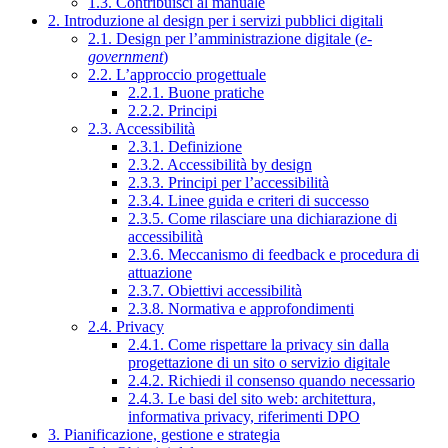
1.3. Contribuisci al manuale
2. Introduzione al design per i servizi pubblici digitali
2.1. Design per l’amministrazione digitale (
e-
government
)
2.2. L’approccio progettuale
2.2.1. Buone pratiche
2.2.2. Principi
2.3. Accessibilità
2.3.1. Definizione
2.3.2. Accessibilità by design
2.3.3. Principi per l’accessibilità
2.3.4. Linee guida e criteri di successo
2.3.5. Come rilasciare una dichiarazione di
accessibilità
2.3.6. Meccanismo di feedback e procedura di
attuazione
2.3.7. Obiettivi accessibilità
2.3.8. Normativa e approfondimenti
2.4. Privacy
2.4.1. Come rispettare la privacy sin dalla
progettazione di un sito o servizio digitale
2.4.2. Richiedi il consenso quando necessario
2.4.3. Le basi del sito web: architettura,
informativa privacy, riferimenti DPO
3. Pianificazione, gestione e strategia