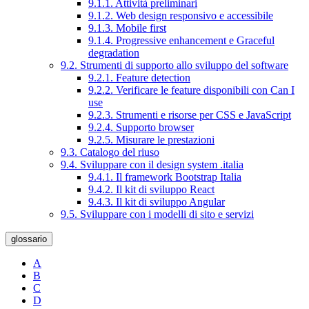
9.1.1. Attività preliminari
9.1.2. Web design responsivo e accessibile
9.1.3. Mobile first
9.1.4. Progressive enhancement e Graceful
degradation
9.2. Strumenti di supporto allo sviluppo del software
9.2.1. Feature detection
9.2.2. Verificare le feature disponibili con Can I
use
9.2.3. Strumenti e risorse per CSS e JavaScript
9.2.4. Supporto browser
9.2.5. Misurare le prestazioni
9.3. Catalogo del riuso
9.4. Sviluppare con il design system .italia
9.4.1. Il framework Bootstrap Italia
9.4.2. Il kit di sviluppo React
9.4.3. Il kit di sviluppo Angular
9.5. Sviluppare con i modelli di sito e servizi
glossario
A
B
C
D