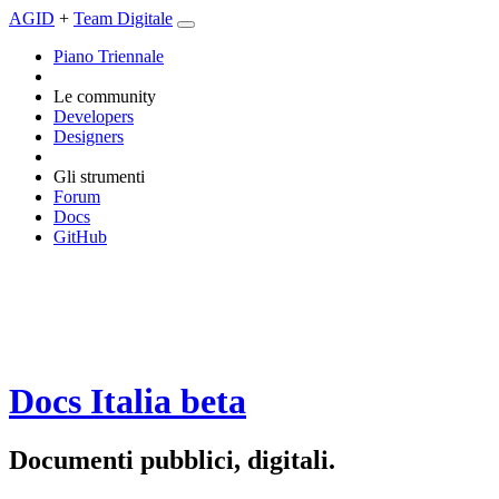
AGID
+
Team Digitale
Piano Triennale
Le community
Developers
Designers
Gli strumenti
Forum
Docs
GitHub
Docs Italia
beta
Documenti pubblici, digitali.