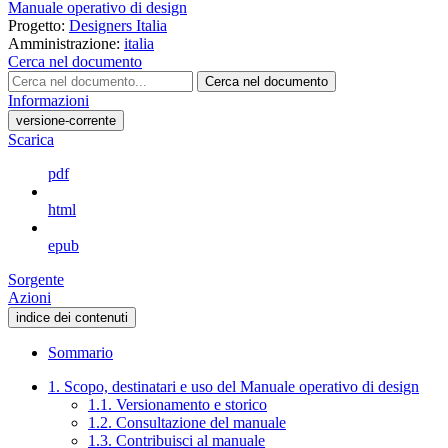
Manuale operativo di design
Progetto:
Designers Italia
Amministrazione:
italia
Cerca nel documento
Cerca nel documento
Informazioni
versione-corrente
Scarica
pdf
html
epub
Sorgente
Azioni
indice dei contenuti
Sommario
1. Scopo, destinatari e uso del Manuale operativo di design
1.1. Versionamento e storico
1.2. Consultazione del manuale
1.3. Contribuisci al manuale