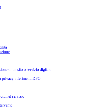
)
ilità
azione
ione di un sito o servizio digitale
va privacy, riferimenti DPO
olti nel servizio
ntervento