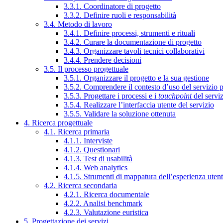
3.3.1. Coordinatore di progetto
3.3.2. Definire ruoli e responsabilità
3.4. Metodo di lavoro
3.4.1. Definire processi, strumenti e rituali
3.4.2. Curare la documentazione di progetto
3.4.3. Organizzare tavoli tecnici collaborativi
3.4.4. Prendere decisioni
3.5. Il processo progettuale
3.5.1. Organizzare il progetto e la sua gestione
3.5.2. Comprendere il contesto d’uso del servizio 
3.5.3. Progettare i processi e i
touchpoint
del servi
3.5.4. Realizzare l’interfaccia utente del servizio
3.5.5. Validare la soluzione ottenuta
4. Ricerca progettuale
4.1. Ricerca primaria
4.1.1. Interviste
4.1.2. Questionari
4.1.3. Test di usabilità
4.1.4. Web analytics
4.1.5. Strumenti di mappatura dell’esperienza uten
4.2. Ricerca secondaria
4.2.1. Ricerca documentale
4.2.2. Analisi benchmark
4.2.3. Valutazione euristica
5. Progettazione dei servizi