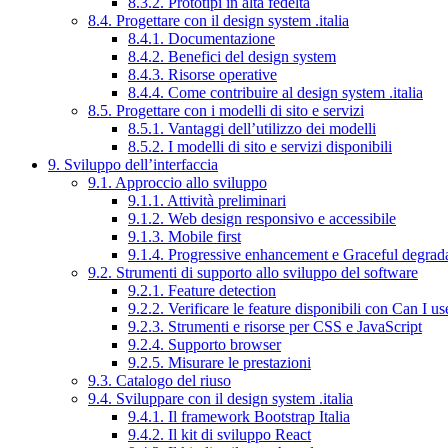
8.3.2. Prototipi in alta fedeltà
8.4. Progettare con il design system .italia
8.4.1. Documentazione
8.4.2. Benefici del design system
8.4.3. Risorse operative
8.4.4. Come contribuire al design system .italia
8.5. Progettare con i modelli di sito e servizi
8.5.1. Vantaggi dell’utilizzo dei modelli
8.5.2. I modelli di sito e servizi disponibili
9. Sviluppo dell’interfaccia
9.1. Approccio allo sviluppo
9.1.1. Attività preliminari
9.1.2. Web design responsivo e accessibile
9.1.3. Mobile first
9.1.4. Progressive enhancement e Graceful degrad
9.2. Strumenti di supporto allo sviluppo del software
9.2.1. Feature detection
9.2.2. Verificare le feature disponibili con Can I us
9.2.3. Strumenti e risorse per CSS e JavaScript
9.2.4. Supporto browser
9.2.5. Misurare le prestazioni
9.3. Catalogo del riuso
9.4. Sviluppare con il design system .italia
9.4.1. Il framework Bootstrap Italia
9.4.2. Il kit di sviluppo React