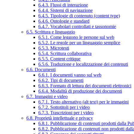
6.4.3. Flussi di interazione
6.4.4. Sistemi di navigazione
6.4.5. Tipologie di contenuto (content type)
6.4.6. Ontologie e standard
6.4.7. Vocabolari controllati e tassonomie
6.5. Scrittura e linguaggio
6.5.1. Come leggono le persone sul web
6.5.2. Le regole per un linguaggio semplice
6.5.3. Microtesti
6.5.4. Scrittura collaborativa
6.5.5. Content critique
6.5.6. Traduzione e localizzazione dei contenuti
6.6. Documenti
6.6.1. I documenti vanno sul web
6.6.2. Tipi di documenti
6.6.3. Formato di lettura dei documenti elettronici
6.6.4. Modalità di produzione dei documenti
6.7. Immagini e video
6.7.1. Testo alternativo (alt text) per le immagini
6.7.2. Sottotitoli per i video
6.7.3. Trascrizioni per i video
6.8. Proprietà intellettuale e privacy
6.8.1. Pubblicazione di contenuti prodotti dalla P
6.8.2. Pubblicazione di contenuti non prodotti dal