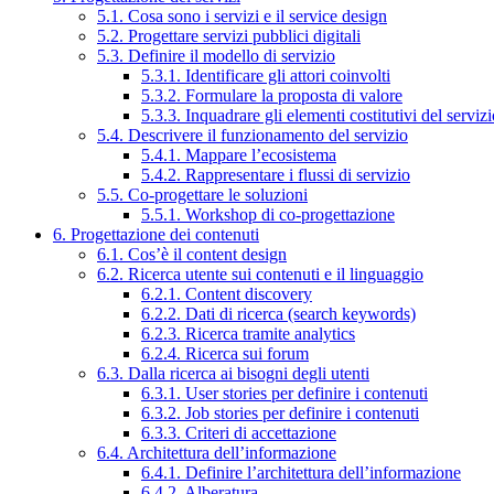
5.1. Cosa sono i servizi e il service design
5.2. Progettare servizi pubblici digitali
5.3. Definire il modello di servizio
5.3.1. Identificare gli attori coinvolti
5.3.2. Formulare la proposta di valore
5.3.3. Inquadrare gli elementi costitutivi del serviz
5.4. Descrivere il funzionamento del servizio
5.4.1. Mappare l’ecosistema
5.4.2. Rappresentare i flussi di servizio
5.5. Co-progettare le soluzioni
5.5.1. Workshop di co-progettazione
6. Progettazione dei contenuti
6.1. Cos’è il content design
6.2. Ricerca utente sui contenuti e il linguaggio
6.2.1. Content discovery
6.2.2. Dati di ricerca (search keywords)
6.2.3. Ricerca tramite analytics
6.2.4. Ricerca sui forum
6.3. Dalla ricerca ai bisogni degli utenti
6.3.1. User stories per definire i contenuti
6.3.2. Job stories per definire i contenuti
6.3.3. Criteri di accettazione
6.4. Architettura dell’informazione
6.4.1. Definire l’architettura dell’informazione
6.4.2. Alberatura