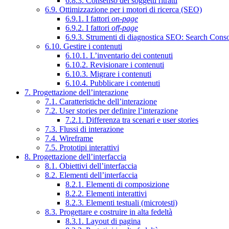
6.8.3. Consenso dei soggetti ritratti
6.9. Ottimizzazione per i motori di ricerca (SEO)
6.9.1. I fattori
on-page
6.9.2. I fattori
off-page
6.9.3. Strumenti di diagnostica SEO: Search Cons
6.10. Gestire i contenuti
6.10.1. L’inventario dei contenuti
6.10.2. Revisionare i contenuti
6.10.3. Migrare i contenuti
6.10.4. Pubblicare i contenuti
7. Progettazione dell’interazione
7.1. Caratteristiche dell’interazione
7.2. User stories per definire l’interazione
7.2.1. Differenza tra scenari e user stories
7.3. Flussi di interazione
7.4. Wireframe
7.5. Prototipi interattivi
8. Progettazione dell’interfaccia
8.1. Obiettivi dell’interfaccia
8.2. Elementi dell’interfaccia
8.2.1. Elementi di composizione
8.2.2. Elementi interattivi
8.2.3. Elementi testuali (microtesti)
8.3. Progettare e costruire in alta fedeltà
8.3.1. Layout di pagina