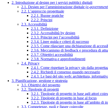
2. Introduzione al design per i servizi pubblici digitali
2.1. Design per l’amministrazione digitale (
e-government
2.2. L’approccio progettuale
2.2.1. Buone pratiche
2.2.2. Principi
2.3. Accessibilità
2.3.1. Definizione
2.3.2. Accessibilità by design
2.3.3. Principi per l’accessibilità
2.3.4. Linee guida e criteri di successo
2.3.5. Come rilasciare una dichiarazione di accessib
2.3.6. Meccanismo di feedback e procedura di attu
2.3.7. Obiettivi accessibilità
2.3.8. Normativa e approfondimenti
2.4. Privacy
2.4.1. Come rispettare la privacy sin dalla progettaz
2.4.2. Richiedi il consenso quando necessario
2.4.3. Le basi del sito web: architettura, informati
3. Pianificazione, gestione e strategia
3.1. Obiettivi del progetto
3.2. Tipologie di progetti
3.2.1. Tipologie di progetto in base agli attori coinv
3.2.2. Tipologie di progetto in base al focus
3.2.3. Tipologie di progetto in base all’ambito di i
3.3. Competenze, ruoli e figure coinvolte