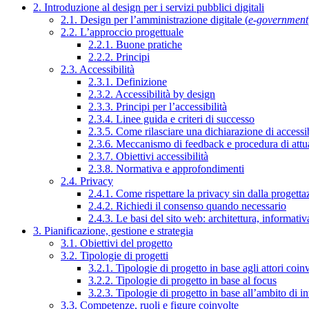
2. Introduzione al design per i servizi pubblici digitali
2.1. Design per l’amministrazione digitale (
e-government
2.2. L’approccio progettuale
2.2.1. Buone pratiche
2.2.2. Principi
2.3. Accessibilità
2.3.1. Definizione
2.3.2. Accessibilità by design
2.3.3. Principi per l’accessibilità
2.3.4. Linee guida e criteri di successo
2.3.5. Come rilasciare una dichiarazione di accessib
2.3.6. Meccanismo di feedback e procedura di attu
2.3.7. Obiettivi accessibilità
2.3.8. Normativa e approfondimenti
2.4. Privacy
2.4.1. Come rispettare la privacy sin dalla progettaz
2.4.2. Richiedi il consenso quando necessario
2.4.3. Le basi del sito web: architettura, informati
3. Pianificazione, gestione e strategia
3.1. Obiettivi del progetto
3.2. Tipologie di progetti
3.2.1. Tipologie di progetto in base agli attori coinv
3.2.2. Tipologie di progetto in base al focus
3.2.3. Tipologie di progetto in base all’ambito di i
3.3. Competenze, ruoli e figure coinvolte