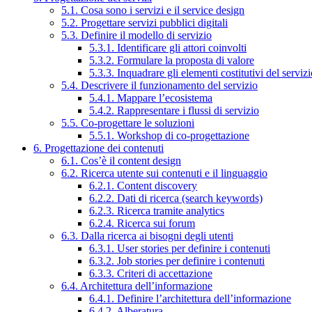
5.1. Cosa sono i servizi e il service design
5.2. Progettare servizi pubblici digitali
5.3. Definire il modello di servizio
5.3.1. Identificare gli attori coinvolti
5.3.2. Formulare la proposta di valore
5.3.3. Inquadrare gli elementi costitutivi del serviz
5.4. Descrivere il funzionamento del servizio
5.4.1. Mappare l’ecosistema
5.4.2. Rappresentare i flussi di servizio
5.5. Co-progettare le soluzioni
5.5.1. Workshop di co-progettazione
6. Progettazione dei contenuti
6.1. Cos’è il content design
6.2. Ricerca utente sui contenuti e il linguaggio
6.2.1. Content discovery
6.2.2. Dati di ricerca (search keywords)
6.2.3. Ricerca tramite analytics
6.2.4. Ricerca sui forum
6.3. Dalla ricerca ai bisogni degli utenti
6.3.1. User stories per definire i contenuti
6.3.2. Job stories per definire i contenuti
6.3.3. Criteri di accettazione
6.4. Architettura dell’informazione
6.4.1. Definire l’architettura dell’informazione
6.4.2. Alberatura