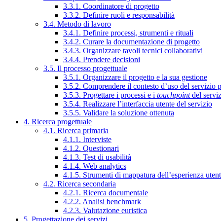
3.3.1. Coordinatore di progetto
3.3.2. Definire ruoli e responsabilità
3.4. Metodo di lavoro
3.4.1. Definire processi, strumenti e rituali
3.4.2. Curare la documentazione di progetto
3.4.3. Organizzare tavoli tecnici collaborativi
3.4.4. Prendere decisioni
3.5. Il processo progettuale
3.5.1. Organizzare il progetto e la sua gestione
3.5.2. Comprendere il contesto d’uso del servizio 
3.5.3. Progettare i processi e i
touchpoint
del servi
3.5.4. Realizzare l’interfaccia utente del servizio
3.5.5. Validare la soluzione ottenuta
4. Ricerca progettuale
4.1. Ricerca primaria
4.1.1. Interviste
4.1.2. Questionari
4.1.3. Test di usabilità
4.1.4. Web analytics
4.1.5. Strumenti di mappatura dell’esperienza uten
4.2. Ricerca secondaria
4.2.1. Ricerca documentale
4.2.2. Analisi benchmark
4.2.3. Valutazione euristica
5. Progettazione dei servizi