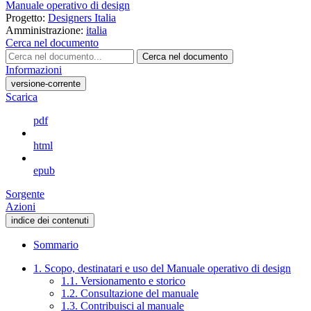
Manuale operativo di design
Progetto:
Designers Italia
Amministrazione:
italia
Cerca nel documento
Cerca nel documento
Informazioni
versione-corrente
Scarica
pdf
html
epub
Sorgente
Azioni
indice dei contenuti
Sommario
1. Scopo, destinatari e uso del Manuale operativo di design
1.1. Versionamento e storico
1.2. Consultazione del manuale
1.3. Contribuisci al manuale