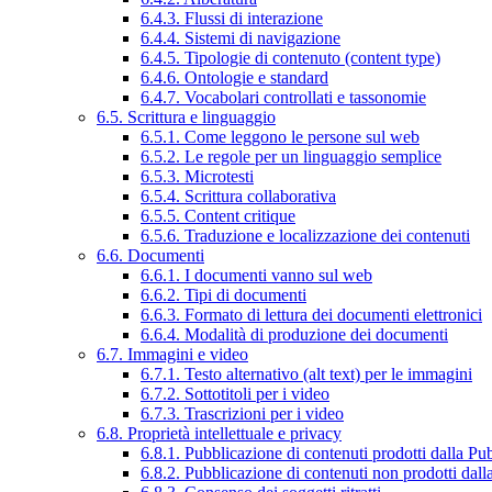
6.4.3. Flussi di interazione
6.4.4. Sistemi di navigazione
6.4.5. Tipologie di contenuto (content type)
6.4.6. Ontologie e standard
6.4.7. Vocabolari controllati e tassonomie
6.5. Scrittura e linguaggio
6.5.1. Come leggono le persone sul web
6.5.2. Le regole per un linguaggio semplice
6.5.3. Microtesti
6.5.4. Scrittura collaborativa
6.5.5. Content critique
6.5.6. Traduzione e localizzazione dei contenuti
6.6. Documenti
6.6.1. I documenti vanno sul web
6.6.2. Tipi di documenti
6.6.3. Formato di lettura dei documenti elettronici
6.6.4. Modalità di produzione dei documenti
6.7. Immagini e video
6.7.1. Testo alternativo (alt text) per le immagini
6.7.2. Sottotitoli per i video
6.7.3. Trascrizioni per i video
6.8. Proprietà intellettuale e privacy
6.8.1. Pubblicazione di contenuti prodotti dalla P
6.8.2. Pubblicazione di contenuti non prodotti dal