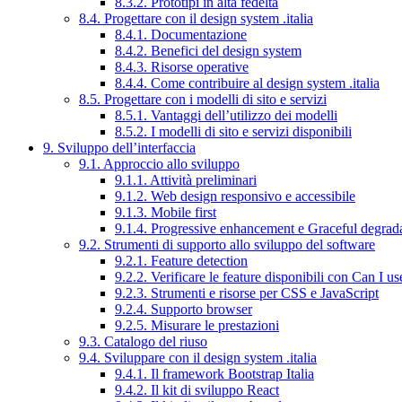
8.3.2. Prototipi in alta fedeltà
8.4. Progettare con il design system .italia
8.4.1. Documentazione
8.4.2. Benefici del design system
8.4.3. Risorse operative
8.4.4. Come contribuire al design system .italia
8.5. Progettare con i modelli di sito e servizi
8.5.1. Vantaggi dell’utilizzo dei modelli
8.5.2. I modelli di sito e servizi disponibili
9. Sviluppo dell’interfaccia
9.1. Approccio allo sviluppo
9.1.1. Attività preliminari
9.1.2. Web design responsivo e accessibile
9.1.3. Mobile first
9.1.4. Progressive enhancement e Graceful degrad
9.2. Strumenti di supporto allo sviluppo del software
9.2.1. Feature detection
9.2.2. Verificare le feature disponibili con Can I us
9.2.3. Strumenti e risorse per CSS e JavaScript
9.2.4. Supporto browser
9.2.5. Misurare le prestazioni
9.3. Catalogo del riuso
9.4. Sviluppare con il design system .italia
9.4.1. Il framework Bootstrap Italia
9.4.2. Il kit di sviluppo React