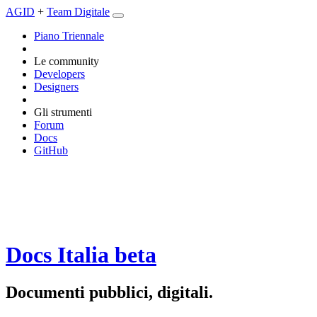
AGID
+
Team Digitale
Piano Triennale
Le community
Developers
Designers
Gli strumenti
Forum
Docs
GitHub
Docs Italia
beta
Documenti pubblici, digitali.