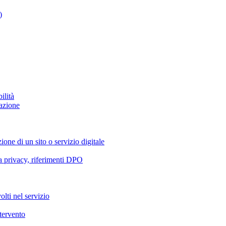
)
ilità
azione
ione di un sito o servizio digitale
va privacy, riferimenti DPO
olti nel servizio
ntervento