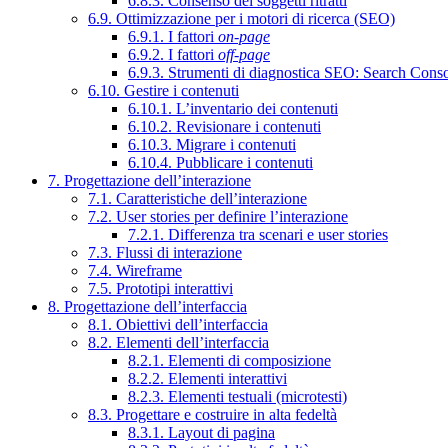
6.8.3. Consenso dei soggetti ritratti
6.9. Ottimizzazione per i motori di ricerca (SEO)
6.9.1. I fattori
on-page
6.9.2. I fattori
off-page
6.9.3. Strumenti di diagnostica SEO: Search Cons
6.10. Gestire i contenuti
6.10.1. L’inventario dei contenuti
6.10.2. Revisionare i contenuti
6.10.3. Migrare i contenuti
6.10.4. Pubblicare i contenuti
7. Progettazione dell’interazione
7.1. Caratteristiche dell’interazione
7.2. User stories per definire l’interazione
7.2.1. Differenza tra scenari e user stories
7.3. Flussi di interazione
7.4. Wireframe
7.5. Prototipi interattivi
8. Progettazione dell’interfaccia
8.1. Obiettivi dell’interfaccia
8.2. Elementi dell’interfaccia
8.2.1. Elementi di composizione
8.2.2. Elementi interattivi
8.2.3. Elementi testuali (microtesti)
8.3. Progettare e costruire in alta fedeltà
8.3.1. Layout di pagina