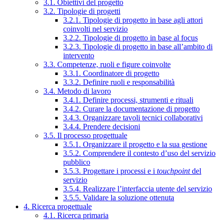
3.1. Obiettivi del progetto
3.2. Tipologie di progetti
3.2.1. Tipologie di progetto in base agli attori
coinvolti nel servizio
3.2.2. Tipologie di progetto in base al focus
3.2.3. Tipologie di progetto in base all’ambito di
intervento
3.3. Competenze, ruoli e figure coinvolte
3.3.1. Coordinatore di progetto
3.3.2. Definire ruoli e responsabilità
3.4. Metodo di lavoro
3.4.1. Definire processi, strumenti e rituali
3.4.2. Curare la documentazione di progetto
3.4.3. Organizzare tavoli tecnici collaborativi
3.4.4. Prendere decisioni
3.5. Il processo progettuale
3.5.1. Organizzare il progetto e la sua gestione
3.5.2. Comprendere il contesto d’uso del servizio
pubblico
3.5.3. Progettare i processi e i
touchpoint
del
servizio
3.5.4. Realizzare l’interfaccia utente del servizio
3.5.5. Validare la soluzione ottenuta
4. Ricerca progettuale
4.1. Ricerca primaria