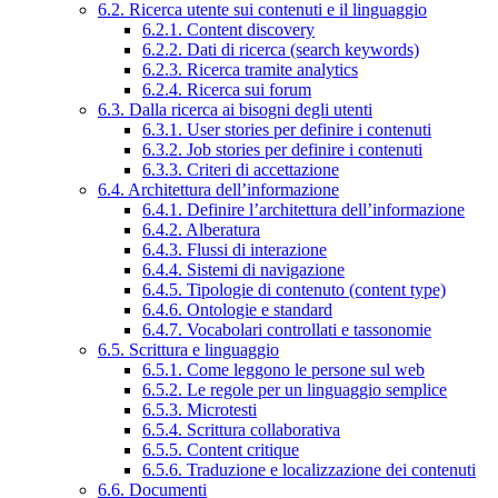
6.2. Ricerca utente sui contenuti e il linguaggio
6.2.1. Content discovery
6.2.2. Dati di ricerca (search keywords)
6.2.3. Ricerca tramite analytics
6.2.4. Ricerca sui forum
6.3. Dalla ricerca ai bisogni degli utenti
6.3.1. User stories per definire i contenuti
6.3.2. Job stories per definire i contenuti
6.3.3. Criteri di accettazione
6.4. Architettura dell’informazione
6.4.1. Definire l’architettura dell’informazione
6.4.2. Alberatura
6.4.3. Flussi di interazione
6.4.4. Sistemi di navigazione
6.4.5. Tipologie di contenuto (content type)
6.4.6. Ontologie e standard
6.4.7. Vocabolari controllati e tassonomie
6.5. Scrittura e linguaggio
6.5.1. Come leggono le persone sul web
6.5.2. Le regole per un linguaggio semplice
6.5.3. Microtesti
6.5.4. Scrittura collaborativa
6.5.5. Content critique
6.5.6. Traduzione e localizzazione dei contenuti
6.6. Documenti