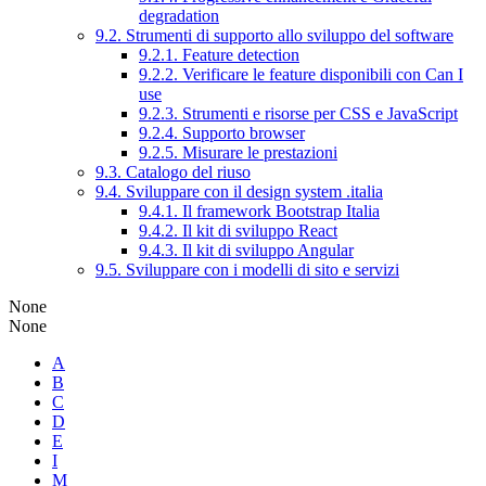
degradation
9.2. Strumenti di supporto allo sviluppo del software
9.2.1. Feature detection
9.2.2. Verificare le feature disponibili con Can I
use
9.2.3. Strumenti e risorse per CSS e JavaScript
9.2.4. Supporto browser
9.2.5. Misurare le prestazioni
9.3. Catalogo del riuso
9.4. Sviluppare con il design system .italia
9.4.1. Il framework Bootstrap Italia
9.4.2. Il kit di sviluppo React
9.4.3. Il kit di sviluppo Angular
9.5. Sviluppare con i modelli di sito e servizi
None
None
A
B
C
D
E
I
M