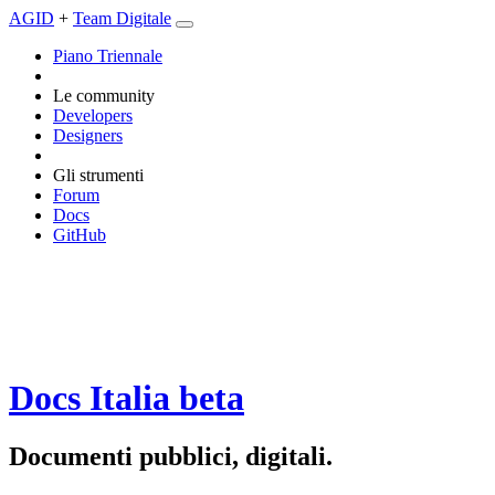
AGID
+
Team Digitale
Piano Triennale
Le community
Developers
Designers
Gli strumenti
Forum
Docs
GitHub
Docs Italia
beta
Documenti pubblici, digitali.