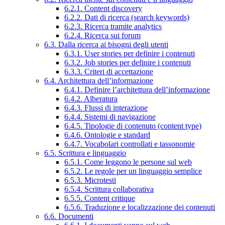
6.2.1. Content discovery
6.2.2. Dati di ricerca (search keywords)
6.2.3. Ricerca tramite analytics
6.2.4. Ricerca sui forum
6.3. Dalla ricerca ai bisogni degli utenti
6.3.1. User stories per definire i contenuti
6.3.2. Job stories per definire i contenuti
6.3.3. Criteri di accettazione
6.4. Architettura dell’informazione
6.4.1. Definire l’architettura dell’informazione
6.4.2. Alberatura
6.4.3. Flussi di interazione
6.4.4. Sistemi di navigazione
6.4.5. Tipologie di contenuto (content type)
6.4.6. Ontologie e standard
6.4.7. Vocabolari controllati e tassonomie
6.5. Scrittura e linguaggio
6.5.1. Come leggono le persone sul web
6.5.2. Le regole per un linguaggio semplice
6.5.3. Microtesti
6.5.4. Scrittura collaborativa
6.5.5. Content critique
6.5.6. Traduzione e localizzazione dei contenuti
6.6. Documenti