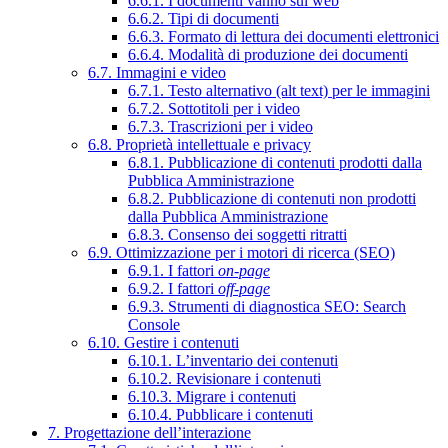
6.6.1. I documenti vanno sul web
6.6.2. Tipi di documenti
6.6.3. Formato di lettura dei documenti elettronici
6.6.4. Modalità di produzione dei documenti
6.7. Immagini e video
6.7.1. Testo alternativo (alt text) per le immagini
6.7.2. Sottotitoli per i video
6.7.3. Trascrizioni per i video
6.8. Proprietà intellettuale e privacy
6.8.1. Pubblicazione di contenuti prodotti dalla
Pubblica Amministrazione
6.8.2. Pubblicazione di contenuti non prodotti
dalla Pubblica Amministrazione
6.8.3. Consenso dei soggetti ritratti
6.9. Ottimizzazione per i motori di ricerca (SEO)
6.9.1. I fattori
on-page
6.9.2. I fattori
off-page
6.9.3. Strumenti di diagnostica SEO: Search
Console
6.10. Gestire i contenuti
6.10.1. L’inventario dei contenuti
6.10.2. Revisionare i contenuti
6.10.3. Migrare i contenuti
6.10.4. Pubblicare i contenuti
7. Progettazione dell’interazione