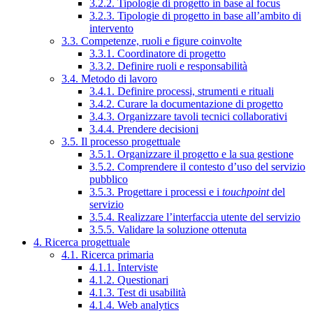
3.2.2. Tipologie di progetto in base al focus
3.2.3. Tipologie di progetto in base all’ambito di
intervento
3.3. Competenze, ruoli e figure coinvolte
3.3.1. Coordinatore di progetto
3.3.2. Definire ruoli e responsabilità
3.4. Metodo di lavoro
3.4.1. Definire processi, strumenti e rituali
3.4.2. Curare la documentazione di progetto
3.4.3. Organizzare tavoli tecnici collaborativi
3.4.4. Prendere decisioni
3.5. Il processo progettuale
3.5.1. Organizzare il progetto e la sua gestione
3.5.2. Comprendere il contesto d’uso del servizio
pubblico
3.5.3. Progettare i processi e i
touchpoint
del
servizio
3.5.4. Realizzare l’interfaccia utente del servizio
3.5.5. Validare la soluzione ottenuta
4. Ricerca progettuale
4.1. Ricerca primaria
4.1.1. Interviste
4.1.2. Questionari
4.1.3. Test di usabilità
4.1.4. Web analytics