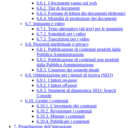
6.6.1. I documenti vanno sul web
6.6.2. Tipi di documenti
6.6.3. Formato di lettura dei documenti elettronici
6.6.4. Modalità di produzione dei documenti
6.7. Immagini e video
6.7.1. Testo alternativo (alt text) per le immagini
6.7.2. Sottotitoli per i video
6.7.3. Trascrizioni per i video
6.8. Proprietà intellettuale e privacy
6.8.1. Pubblicazione di contenuti prodotti dalla
Pubblica Amministrazione
6.8.2. Pubblicazione di contenuti non prodotti
dalla Pubblica Amministrazione
6.8.3. Consenso dei soggetti ritratti
6.9. Ottimizzazione per i motori di ricerca (SEO)
6.9.1. I fattori
on-page
6.9.2. I fattori
off-page
6.9.3. Strumenti di diagnostica SEO: Search
Console
6.10. Gestire i contenuti
6.10.1. L’inventario dei contenuti
6.10.2. Revisionare i contenuti
6.10.3. Migrare i contenuti
6.10.4. Pubblicare i contenuti
7. Progettazione dell’interazione