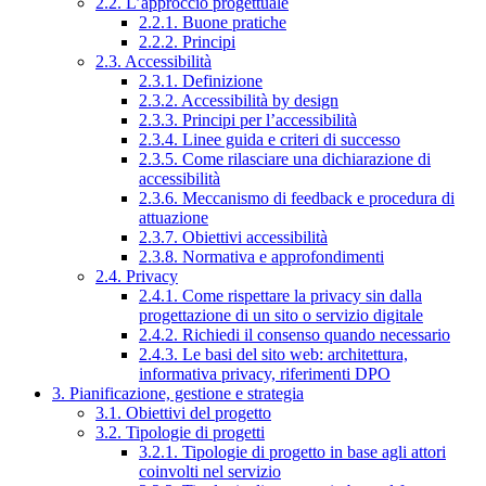
2.2. L’approccio progettuale
2.2.1. Buone pratiche
2.2.2. Principi
2.3. Accessibilità
2.3.1. Definizione
2.3.2. Accessibilità by design
2.3.3. Principi per l’accessibilità
2.3.4. Linee guida e criteri di successo
2.3.5. Come rilasciare una dichiarazione di
accessibilità
2.3.6. Meccanismo di feedback e procedura di
attuazione
2.3.7. Obiettivi accessibilità
2.3.8. Normativa e approfondimenti
2.4. Privacy
2.4.1. Come rispettare la privacy sin dalla
progettazione di un sito o servizio digitale
2.4.2. Richiedi il consenso quando necessario
2.4.3. Le basi del sito web: architettura,
informativa privacy, riferimenti DPO
3. Pianificazione, gestione e strategia
3.1. Obiettivi del progetto
3.2. Tipologie di progetti
3.2.1. Tipologie di progetto in base agli attori
coinvolti nel servizio