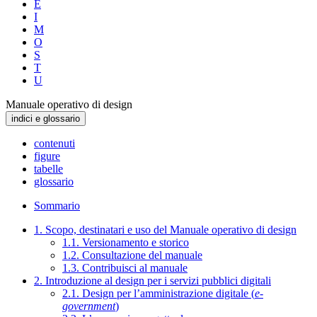
E
I
M
O
S
T
U
Manuale operativo di design
indici e glossario
contenuti
figure
tabelle
glossario
Sommario
1. Scopo, destinatari e uso del Manuale operativo di design
1.1. Versionamento e storico
1.2. Consultazione del manuale
1.3. Contribuisci al manuale
2. Introduzione al design per i servizi pubblici digitali
2.1. Design per l’amministrazione digitale (
e-
government
)