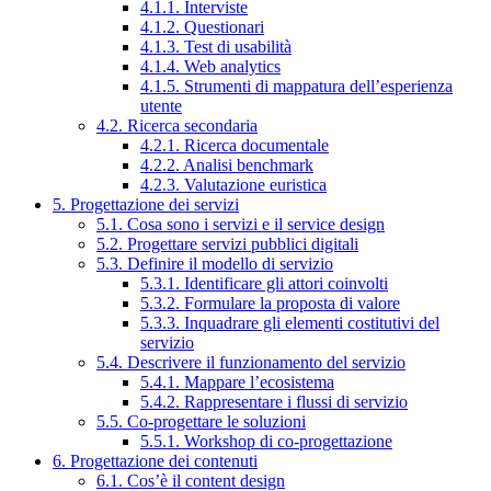
4.1.1. Interviste
4.1.2. Questionari
4.1.3. Test di usabilità
4.1.4. Web analytics
4.1.5. Strumenti di mappatura dell’esperienza
utente
4.2. Ricerca secondaria
4.2.1. Ricerca documentale
4.2.2. Analisi benchmark
4.2.3. Valutazione euristica
5. Progettazione dei servizi
5.1. Cosa sono i servizi e il service design
5.2. Progettare servizi pubblici digitali
5.3. Definire il modello di servizio
5.3.1. Identificare gli attori coinvolti
5.3.2. Formulare la proposta di valore
5.3.3. Inquadrare gli elementi costitutivi del
servizio
5.4. Descrivere il funzionamento del servizio
5.4.1. Mappare l’ecosistema
5.4.2. Rappresentare i flussi di servizio
5.5. Co-progettare le soluzioni
5.5.1. Workshop di co-progettazione
6. Progettazione dei contenuti
6.1. Cos’è il content design