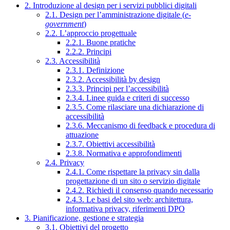
2. Introduzione al design per i servizi pubblici digitali
2.1. Design per l’amministrazione digitale (
e-
government
)
2.2. L’approccio progettuale
2.2.1. Buone pratiche
2.2.2. Principi
2.3. Accessibilità
2.3.1. Definizione
2.3.2. Accessibilità by design
2.3.3. Principi per l’accessibilità
2.3.4. Linee guida e criteri di successo
2.3.5. Come rilasciare una dichiarazione di
accessibilità
2.3.6. Meccanismo di feedback e procedura di
attuazione
2.3.7. Obiettivi accessibilità
2.3.8. Normativa e approfondimenti
2.4. Privacy
2.4.1. Come rispettare la privacy sin dalla
progettazione di un sito o servizio digitale
2.4.2. Richiedi il consenso quando necessario
2.4.3. Le basi del sito web: architettura,
informativa privacy, riferimenti DPO
3. Pianificazione, gestione e strategia
3.1. Obiettivi del progetto