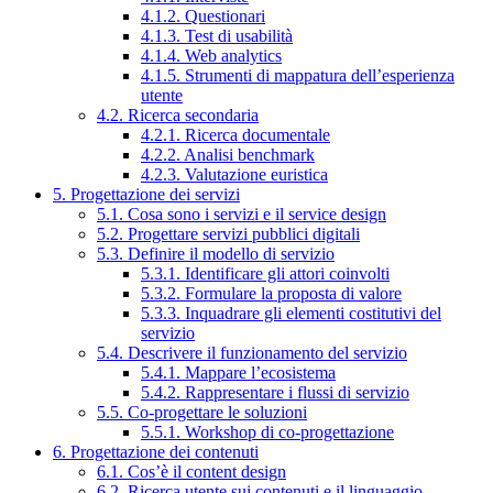
4.1.2. Questionari
4.1.3. Test di usabilità
4.1.4. Web analytics
4.1.5. Strumenti di mappatura dell’esperienza
utente
4.2. Ricerca secondaria
4.2.1. Ricerca documentale
4.2.2. Analisi benchmark
4.2.3. Valutazione euristica
5. Progettazione dei servizi
5.1. Cosa sono i servizi e il service design
5.2. Progettare servizi pubblici digitali
5.3. Definire il modello di servizio
5.3.1. Identificare gli attori coinvolti
5.3.2. Formulare la proposta di valore
5.3.3. Inquadrare gli elementi costitutivi del
servizio
5.4. Descrivere il funzionamento del servizio
5.4.1. Mappare l’ecosistema
5.4.2. Rappresentare i flussi di servizio
5.5. Co-progettare le soluzioni
5.5.1. Workshop di co-progettazione
6. Progettazione dei contenuti
6.1. Cos’è il content design
6.2. Ricerca utente sui contenuti e il linguaggio