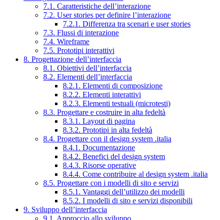
7.1. Caratteristiche dell’interazione
7.2. User stories per definire l’interazione
7.2.1. Differenza tra scenari e user stories
7.3. Flussi di interazione
7.4. Wireframe
7.5. Prototipi interattivi
8. Progettazione dell’interfaccia
8.1. Obiettivi dell’interfaccia
8.2. Elementi dell’interfaccia
8.2.1. Elementi di composizione
8.2.2. Elementi interattivi
8.2.3. Elementi testuali (microtesti)
8.3. Progettare e costruire in alta fedeltà
8.3.1. Layout di pagina
8.3.2. Prototipi in alta fedeltà
8.4. Progettare con il design system .italia
8.4.1. Documentazione
8.4.2. Benefici del design system
8.4.3. Risorse operative
8.4.4. Come contribuire al design system .italia
8.5. Progettare con i modelli di sito e servizi
8.5.1. Vantaggi dell’utilizzo dei modelli
8.5.2. I modelli di sito e servizi disponibili
9. Sviluppo dell’interfaccia
9.1. Approccio allo sviluppo