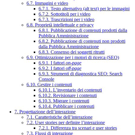
6.7. Immagini e video
6.7.1. Testo alternativo (alt text) per le immagini
6.7.2. Sottotitoli per i video
6.7.3. Trascrizioni per i video
6.8. Proprietà intellettuale e privacy
6.8.1. Pubblicazione di contenuti prodotti dalla
Pubblica Amministrazione
6.8.2. Pubblicazione di contenuti non prodotti
dalla Pubblica Amministrazione
6.8.3. Consenso dei soggetti ritratti
6.9. Ottimizzazione per i motori di ricerca (SEO)
6.9.1. I fattori
on-page
6.9.2. I fattori
off-page
6.9.3. Strumenti di diagnostica SEO: Search
Console
6.10. Gestire i contenuti
6.10.1. L’inventario dei contenuti
6.10.2. Revisionare i contenuti
6.10.3. Migrare i contenuti
6.10.4. Pubblicare i contenuti
7. Progettazione dell’interazione
7.1. Caratteristiche dell’interazione
7.2. User stories per definire l’interazione
7.2.1. Differenza tra scenari e user stories
7.3. Flussi di interazione