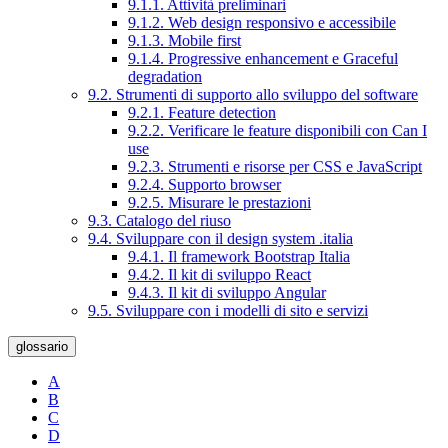
9.1.1. Attività preliminari
9.1.2. Web design responsivo e accessibile
9.1.3. Mobile first
9.1.4. Progressive enhancement e Graceful
degradation
9.2. Strumenti di supporto allo sviluppo del software
9.2.1. Feature detection
9.2.2. Verificare le feature disponibili con Can I
use
9.2.3. Strumenti e risorse per CSS e JavaScript
9.2.4. Supporto browser
9.2.5. Misurare le prestazioni
9.3. Catalogo del riuso
9.4. Sviluppare con il design system .italia
9.4.1. Il framework Bootstrap Italia
9.4.2. Il kit di sviluppo React
9.4.3. Il kit di sviluppo Angular
9.5. Sviluppare con i modelli di sito e servizi
glossario
A
B
C
D