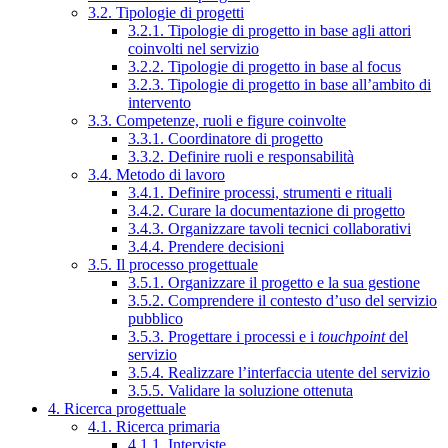
3.2. Tipologie di progetti
3.2.1. Tipologie di progetto in base agli attori
coinvolti nel servizio
3.2.2. Tipologie di progetto in base al focus
3.2.3. Tipologie di progetto in base all’ambito di
intervento
3.3. Competenze, ruoli e figure coinvolte
3.3.1. Coordinatore di progetto
3.3.2. Definire ruoli e responsabilità
3.4. Metodo di lavoro
3.4.1. Definire processi, strumenti e rituali
3.4.2. Curare la documentazione di progetto
3.4.3. Organizzare tavoli tecnici collaborativi
3.4.4. Prendere decisioni
3.5. Il processo progettuale
3.5.1. Organizzare il progetto e la sua gestione
3.5.2. Comprendere il contesto d’uso del servizio
pubblico
3.5.3. Progettare i processi e i
touchpoint
del
servizio
3.5.4. Realizzare l’interfaccia utente del servizio
3.5.5. Validare la soluzione ottenuta
4. Ricerca progettuale
4.1. Ricerca primaria
4.1.1. Interviste