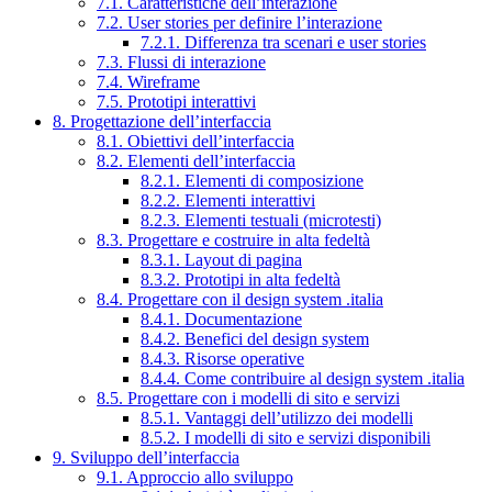
7.1. Caratteristiche dell’interazione
7.2. User stories per definire l’interazione
7.2.1. Differenza tra scenari e user stories
7.3. Flussi di interazione
7.4. Wireframe
7.5. Prototipi interattivi
8. Progettazione dell’interfaccia
8.1. Obiettivi dell’interfaccia
8.2. Elementi dell’interfaccia
8.2.1. Elementi di composizione
8.2.2. Elementi interattivi
8.2.3. Elementi testuali (microtesti)
8.3. Progettare e costruire in alta fedeltà
8.3.1. Layout di pagina
8.3.2. Prototipi in alta fedeltà
8.4. Progettare con il design system .italia
8.4.1. Documentazione
8.4.2. Benefici del design system
8.4.3. Risorse operative
8.4.4. Come contribuire al design system .italia
8.5. Progettare con i modelli di sito e servizi
8.5.1. Vantaggi dell’utilizzo dei modelli
8.5.2. I modelli di sito e servizi disponibili
9. Sviluppo dell’interfaccia
9.1. Approccio allo sviluppo