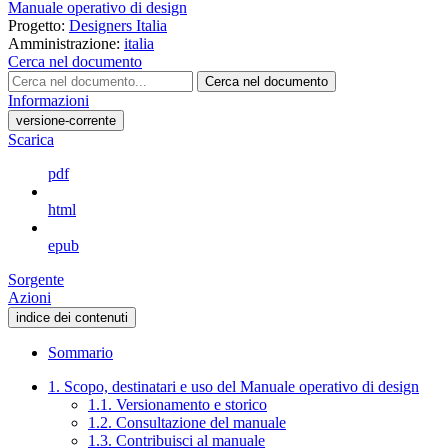
Manuale operativo di design
Progetto:
Designers Italia
Amministrazione:
italia
Cerca nel documento
Cerca nel documento
Informazioni
versione-corrente
Scarica
pdf
html
epub
Sorgente
Azioni
indice dei contenuti
Sommario
1. Scopo, destinatari e uso del Manuale operativo di design
1.1. Versionamento e storico
1.2. Consultazione del manuale
1.3. Contribuisci al manuale