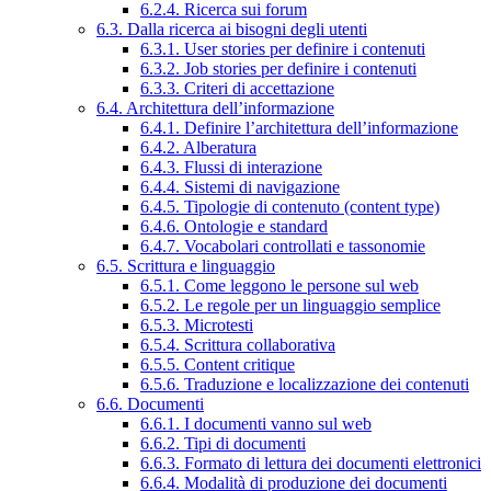
6.2.4. Ricerca sui forum
6.3. Dalla ricerca ai bisogni degli utenti
6.3.1. User stories per definire i contenuti
6.3.2. Job stories per definire i contenuti
6.3.3. Criteri di accettazione
6.4. Architettura dell’informazione
6.4.1. Definire l’architettura dell’informazione
6.4.2. Alberatura
6.4.3. Flussi di interazione
6.4.4. Sistemi di navigazione
6.4.5. Tipologie di contenuto (content type)
6.4.6. Ontologie e standard
6.4.7. Vocabolari controllati e tassonomie
6.5. Scrittura e linguaggio
6.5.1. Come leggono le persone sul web
6.5.2. Le regole per un linguaggio semplice
6.5.3. Microtesti
6.5.4. Scrittura collaborativa
6.5.5. Content critique
6.5.6. Traduzione e localizzazione dei contenuti
6.6. Documenti
6.6.1. I documenti vanno sul web
6.6.2. Tipi di documenti
6.6.3. Formato di lettura dei documenti elettronici
6.6.4. Modalità di produzione dei documenti