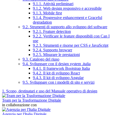
9.1.1. Attività preliminari
9.1.2. Web design responsivo e accessibile
9.1.3. Mobile first
9.1.4. Progressive enhancement e Graceful
degradation
9.2. Strumenti di supporto allo sviluppo del software
9.2.1. Feature detection
9.2.2. Verificare le feature disponibili con Can I
use
9.2.3. Strumenti e risorse per CSS e JavaScript
9.2.4. Supporto browser
9.2.5. Misurare le prestazioni
9.3. Catalogo del riuso
9.4. Sviluppare con il design system .italia
9.4.1. Il framework Bootstrap Italia
9.4.2. Il kit di sviluppo React
9.4.3. Il kit di sviluppo Angular
9.5. Sviluppare con i modelli di sito e servizi
1. Scopo, destinatari e uso del Manuale operativo di design
Team per la Trasformazione Digitale
in collaborazione con
Agenzia per l'Italia Digitale