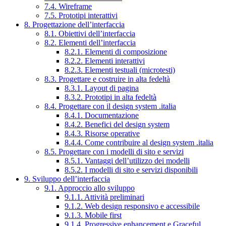
7.4. Wireframe
7.5. Prototipi interattivi
8. Progettazione dell’interfaccia
8.1. Obiettivi dell’interfaccia
8.2. Elementi dell’interfaccia
8.2.1. Elementi di composizione
8.2.2. Elementi interattivi
8.2.3. Elementi testuali (microtesti)
8.3. Progettare e costruire in alta fedeltà
8.3.1. Layout di pagina
8.3.2. Prototipi in alta fedeltà
8.4. Progettare con il design system .italia
8.4.1. Documentazione
8.4.2. Benefici del design system
8.4.3. Risorse operative
8.4.4. Come contribuire al design system .italia
8.5. Progettare con i modelli di sito e servizi
8.5.1. Vantaggi dell’utilizzo dei modelli
8.5.2. I modelli di sito e servizi disponibili
9. Sviluppo dell’interfaccia
9.1. Approccio allo sviluppo
9.1.1. Attività preliminari
9.1.2. Web design responsivo e accessibile
9.1.3. Mobile first
9.1.4. Progressive enhancement e Graceful