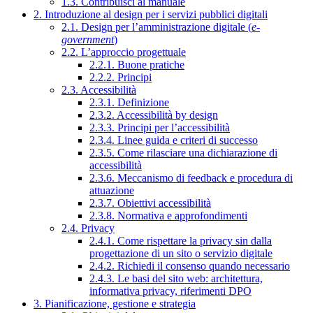
1.3. Contribuisci al manuale
2. Introduzione al design per i servizi pubblici digitali
2.1. Design per l’amministrazione digitale (
e-
government
)
2.2. L’approccio progettuale
2.2.1. Buone pratiche
2.2.2. Principi
2.3. Accessibilità
2.3.1. Definizione
2.3.2. Accessibilità by design
2.3.3. Principi per l’accessibilità
2.3.4. Linee guida e criteri di successo
2.3.5. Come rilasciare una dichiarazione di
accessibilità
2.3.6. Meccanismo di feedback e procedura di
attuazione
2.3.7. Obiettivi accessibilità
2.3.8. Normativa e approfondimenti
2.4. Privacy
2.4.1. Come rispettare la privacy sin dalla
progettazione di un sito o servizio digitale
2.4.2. Richiedi il consenso quando necessario
2.4.3. Le basi del sito web: architettura,
informativa privacy, riferimenti DPO
3. Pianificazione, gestione e strategia