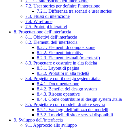
7.1. Caratteristiche dell’interazione
7.2. User stories per definire l’interazione
7.2.1. Differenza tra scenari e user stories
7.3. Flussi di interazione
7.4. Wireframe
7.5. Prototipi interattivi
8. Progettazione dell’interfaccia
8.1. Obiettivi dell’interfaccia
8.2. Elementi dell’interfaccia
8.2.1. Elementi di composizione
8.2.2. Elementi interattivi
8.2.3. Elementi testuali (microtesti)
8.3. Progettare e costruire in alta fedeltà
8.3.1. Layout di pagina
8.3.2. Prototipi in alta fedeltà
8.4. Progettare con il design system .italia
8.4.1. Documentazione
8.4.2. Benefici del design system
8.4.3. Risorse operative
8.4.4. Come contribuire al design system .italia
8.5. Progettare con i modelli di sito e servizi
8.5.1. Vantaggi dell’utilizzo dei modelli
8.5.2. I modelli di sito e servizi disponibili
9. Sviluppo dell’interfaccia
9.1. Approccio allo sviluppo