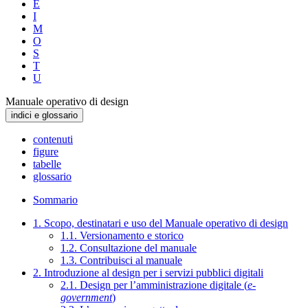
E
I
M
O
S
T
U
Manuale operativo di design
indici e glossario
contenuti
figure
tabelle
glossario
Sommario
1. Scopo, destinatari e uso del Manuale operativo di design
1.1. Versionamento e storico
1.2. Consultazione del manuale
1.3. Contribuisci al manuale
2. Introduzione al design per i servizi pubblici digitali
2.1. Design per l’amministrazione digitale (
e-
government
)