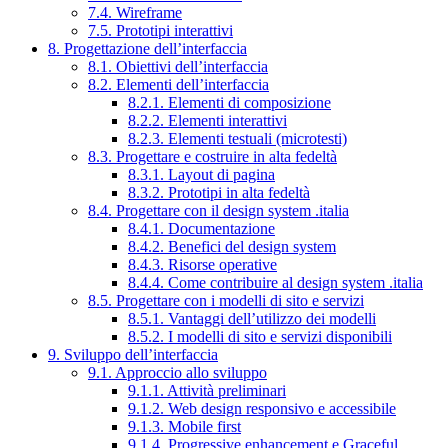
7.4. Wireframe
7.5. Prototipi interattivi
8. Progettazione dell’interfaccia
8.1. Obiettivi dell’interfaccia
8.2. Elementi dell’interfaccia
8.2.1. Elementi di composizione
8.2.2. Elementi interattivi
8.2.3. Elementi testuali (microtesti)
8.3. Progettare e costruire in alta fedeltà
8.3.1. Layout di pagina
8.3.2. Prototipi in alta fedeltà
8.4. Progettare con il design system .italia
8.4.1. Documentazione
8.4.2. Benefici del design system
8.4.3. Risorse operative
8.4.4. Come contribuire al design system .italia
8.5. Progettare con i modelli di sito e servizi
8.5.1. Vantaggi dell’utilizzo dei modelli
8.5.2. I modelli di sito e servizi disponibili
9. Sviluppo dell’interfaccia
9.1. Approccio allo sviluppo
9.1.1. Attività preliminari
9.1.2. Web design responsivo e accessibile
9.1.3. Mobile first
9.1.4. Progressive enhancement e Graceful