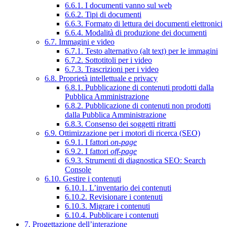
6.6.1. I documenti vanno sul web
6.6.2. Tipi di documenti
6.6.3. Formato di lettura dei documenti elettronici
6.6.4. Modalità di produzione dei documenti
6.7. Immagini e video
6.7.1. Testo alternativo (alt text) per le immagini
6.7.2. Sottotitoli per i video
6.7.3. Trascrizioni per i video
6.8. Proprietà intellettuale e privacy
6.8.1. Pubblicazione di contenuti prodotti dalla
Pubblica Amministrazione
6.8.2. Pubblicazione di contenuti non prodotti
dalla Pubblica Amministrazione
6.8.3. Consenso dei soggetti ritratti
6.9. Ottimizzazione per i motori di ricerca (SEO)
6.9.1. I fattori
on-page
6.9.2. I fattori
off-page
6.9.3. Strumenti di diagnostica SEO: Search
Console
6.10. Gestire i contenuti
6.10.1. L’inventario dei contenuti
6.10.2. Revisionare i contenuti
6.10.3. Migrare i contenuti
6.10.4. Pubblicare i contenuti
7. Progettazione dell’interazione