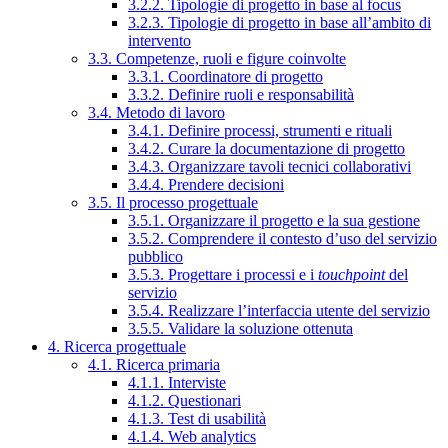
3.2.2. Tipologie di progetto in base al focus
3.2.3. Tipologie di progetto in base all’ambito di
intervento
3.3. Competenze, ruoli e figure coinvolte
3.3.1. Coordinatore di progetto
3.3.2. Definire ruoli e responsabilità
3.4. Metodo di lavoro
3.4.1. Definire processi, strumenti e rituali
3.4.2. Curare la documentazione di progetto
3.4.3. Organizzare tavoli tecnici collaborativi
3.4.4. Prendere decisioni
3.5. Il processo progettuale
3.5.1. Organizzare il progetto e la sua gestione
3.5.2. Comprendere il contesto d’uso del servizio
pubblico
3.5.3. Progettare i processi e i
touchpoint
del
servizio
3.5.4. Realizzare l’interfaccia utente del servizio
3.5.5. Validare la soluzione ottenuta
4. Ricerca progettuale
4.1. Ricerca primaria
4.1.1. Interviste
4.1.2. Questionari
4.1.3. Test di usabilità
4.1.4. Web analytics