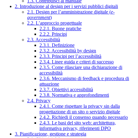
1.3. Contribuisci al manuale
2. Introduzione al design per i servizi pubblici digitali
2.1. Design per l’amministrazione digitale (
e-
government
)
2.2. L’approccio progettuale
2.2.1. Buone pratiche
2.2.2. Principi
2.3. Accessibilità
2.3.1. Definizione
2.3.2. Accessibilità by design
2.3.3. Principi per l’accessibilità
2.3.4. Linee guida e criteri di successo
2.3.5. Come rilasciare una dichiarazione di
accessibilità
2.3.6. Meccanismo di feedback e procedura di
attuazione
2.3.7. Obiettivi accessibilità
2.3.8. Normativa e approfondimenti
2.4. Privacy
2.4.1. Come rispettare la privacy sin dalla
progettazione di un sito o servizio digitale
2.4.2. Richiedi il consenso quando necessario
2.4.3. Le basi del sito web: architettura,
informativa privacy, riferimenti DPO
3. Pianificazione, gestione e strategia