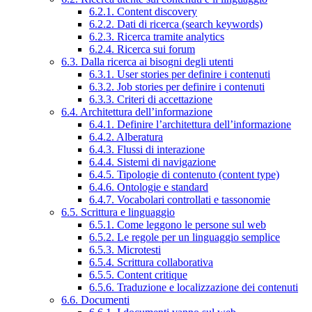
6.2.1. Content discovery
6.2.2. Dati di ricerca (search keywords)
6.2.3. Ricerca tramite analytics
6.2.4. Ricerca sui forum
6.3. Dalla ricerca ai bisogni degli utenti
6.3.1. User stories per definire i contenuti
6.3.2. Job stories per definire i contenuti
6.3.3. Criteri di accettazione
6.4. Architettura dell’informazione
6.4.1. Definire l’architettura dell’informazione
6.4.2. Alberatura
6.4.3. Flussi di interazione
6.4.4. Sistemi di navigazione
6.4.5. Tipologie di contenuto (content type)
6.4.6. Ontologie e standard
6.4.7. Vocabolari controllati e tassonomie
6.5. Scrittura e linguaggio
6.5.1. Come leggono le persone sul web
6.5.2. Le regole per un linguaggio semplice
6.5.3. Microtesti
6.5.4. Scrittura collaborativa
6.5.5. Content critique
6.5.6. Traduzione e localizzazione dei contenuti
6.6. Documenti