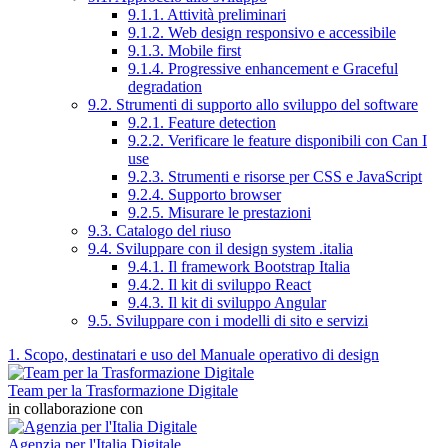
9.1.1. Attività preliminari
9.1.2. Web design responsivo e accessibile
9.1.3. Mobile first
9.1.4. Progressive enhancement e Graceful
degradation
9.2. Strumenti di supporto allo sviluppo del software
9.2.1. Feature detection
9.2.2. Verificare le feature disponibili con Can I
use
9.2.3. Strumenti e risorse per CSS e JavaScript
9.2.4. Supporto browser
9.2.5. Misurare le prestazioni
9.3. Catalogo del riuso
9.4. Sviluppare con il design system .italia
9.4.1. Il framework Bootstrap Italia
9.4.2. Il kit di sviluppo React
9.4.3. Il kit di sviluppo Angular
9.5. Sviluppare con i modelli di sito e servizi
1. Scopo, destinatari e uso del Manuale operativo di design
Team per la Trasformazione Digitale
in collaborazione con
Agenzia per l'Italia Digitale