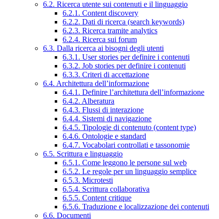
6.2. Ricerca utente sui contenuti e il linguaggio
6.2.1. Content discovery
6.2.2. Dati di ricerca (search keywords)
6.2.3. Ricerca tramite analytics
6.2.4. Ricerca sui forum
6.3. Dalla ricerca ai bisogni degli utenti
6.3.1. User stories per definire i contenuti
6.3.2. Job stories per definire i contenuti
6.3.3. Criteri di accettazione
6.4. Architettura dell’informazione
6.4.1. Definire l’architettura dell’informazione
6.4.2. Alberatura
6.4.3. Flussi di interazione
6.4.4. Sistemi di navigazione
6.4.5. Tipologie di contenuto (content type)
6.4.6. Ontologie e standard
6.4.7. Vocabolari controllati e tassonomie
6.5. Scrittura e linguaggio
6.5.1. Come leggono le persone sul web
6.5.2. Le regole per un linguaggio semplice
6.5.3. Microtesti
6.5.4. Scrittura collaborativa
6.5.5. Content critique
6.5.6. Traduzione e localizzazione dei contenuti
6.6. Documenti