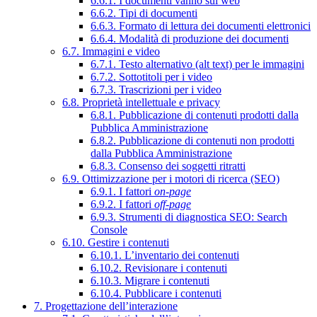
6.6.1. I documenti vanno sul web
6.6.2. Tipi di documenti
6.6.3. Formato di lettura dei documenti elettronici
6.6.4. Modalità di produzione dei documenti
6.7. Immagini e video
6.7.1. Testo alternativo (alt text) per le immagini
6.7.2. Sottotitoli per i video
6.7.3. Trascrizioni per i video
6.8. Proprietà intellettuale e privacy
6.8.1. Pubblicazione di contenuti prodotti dalla
Pubblica Amministrazione
6.8.2. Pubblicazione di contenuti non prodotti
dalla Pubblica Amministrazione
6.8.3. Consenso dei soggetti ritratti
6.9. Ottimizzazione per i motori di ricerca (SEO)
6.9.1. I fattori
on-page
6.9.2. I fattori
off-page
6.9.3. Strumenti di diagnostica SEO: Search
Console
6.10. Gestire i contenuti
6.10.1. L’inventario dei contenuti
6.10.2. Revisionare i contenuti
6.10.3. Migrare i contenuti
6.10.4. Pubblicare i contenuti
7. Progettazione dell’interazione