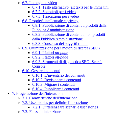
6.7. Immagini e video
6.7.1. Testo alternativo (alt text) per le immagini
6.7.2. Sottotitoli per i video
6.7.3. Trascrizioni per i video
6.8. Proprietà intellettuale e privacy
6.8.1. Pubblicazione di contenuti prodotti dalla
Pubblica Amministrazione
6.8.2. Pubblicazione di contenuti non prodotti
dalla Pubblica Amministrazione
6.8.3. Consenso dei soggetti ritratti
6.9. Ottimizzazione per i motori di ricerca (SEO)
6.9.1. I fattori
on-page
6.9.2. I fattori
off-page
6.9.3. Strumenti di diagnostica SEO: Search
Console
6.10. Gestire i contenuti
6.10.1. L’inventario dei contenuti
6.10.2. Revisionare i contenuti
6.10.3. Migrare i contenuti
6.10.4. Pubblicare i contenuti
7. Progettazione dell’interazione
7.1. Caratteristiche dell’interazione
7.2. User stories per definire l’interazione
7.2.1. Differenza tra scenari e user stories
7.3. Flussi di interazione