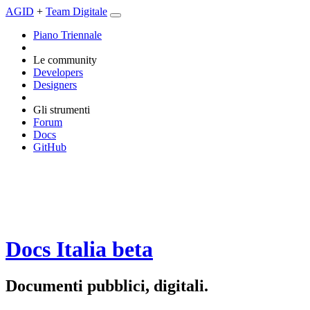
AGID
+
Team Digitale
Piano Triennale
Le community
Developers
Designers
Gli strumenti
Forum
Docs
GitHub
Docs Italia
beta
Documenti pubblici, digitali.