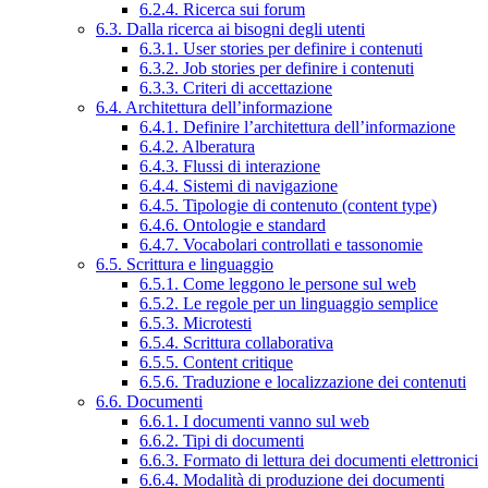
6.2.4. Ricerca sui forum
6.3. Dalla ricerca ai bisogni degli utenti
6.3.1. User stories per definire i contenuti
6.3.2. Job stories per definire i contenuti
6.3.3. Criteri di accettazione
6.4. Architettura dell’informazione
6.4.1. Definire l’architettura dell’informazione
6.4.2. Alberatura
6.4.3. Flussi di interazione
6.4.4. Sistemi di navigazione
6.4.5. Tipologie di contenuto (content type)
6.4.6. Ontologie e standard
6.4.7. Vocabolari controllati e tassonomie
6.5. Scrittura e linguaggio
6.5.1. Come leggono le persone sul web
6.5.2. Le regole per un linguaggio semplice
6.5.3. Microtesti
6.5.4. Scrittura collaborativa
6.5.5. Content critique
6.5.6. Traduzione e localizzazione dei contenuti
6.6. Documenti
6.6.1. I documenti vanno sul web
6.6.2. Tipi di documenti
6.6.3. Formato di lettura dei documenti elettronici
6.6.4. Modalità di produzione dei documenti