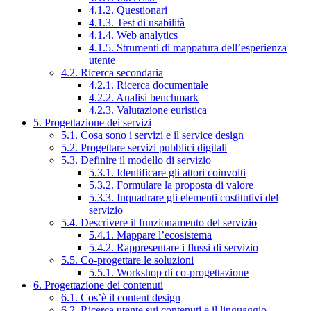
4.1.2. Questionari
4.1.3. Test di usabilità
4.1.4. Web analytics
4.1.5. Strumenti di mappatura dell’esperienza
utente
4.2. Ricerca secondaria
4.2.1. Ricerca documentale
4.2.2. Analisi benchmark
4.2.3. Valutazione euristica
5. Progettazione dei servizi
5.1. Cosa sono i servizi e il service design
5.2. Progettare servizi pubblici digitali
5.3. Definire il modello di servizio
5.3.1. Identificare gli attori coinvolti
5.3.2. Formulare la proposta di valore
5.3.3. Inquadrare gli elementi costitutivi del
servizio
5.4. Descrivere il funzionamento del servizio
5.4.1. Mappare l’ecosistema
5.4.2. Rappresentare i flussi di servizio
5.5. Co-progettare le soluzioni
5.5.1. Workshop di co-progettazione
6. Progettazione dei contenuti
6.1. Cos’è il content design
6.2. Ricerca utente sui contenuti e il linguaggio