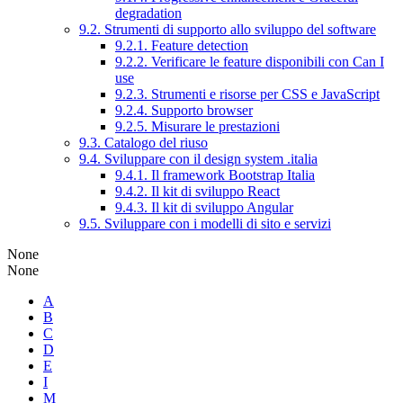
degradation
9.2. Strumenti di supporto allo sviluppo del software
9.2.1. Feature detection
9.2.2. Verificare le feature disponibili con Can I
use
9.2.3. Strumenti e risorse per CSS e JavaScript
9.2.4. Supporto browser
9.2.5. Misurare le prestazioni
9.3. Catalogo del riuso
9.4. Sviluppare con il design system .italia
9.4.1. Il framework Bootstrap Italia
9.4.2. Il kit di sviluppo React
9.4.3. Il kit di sviluppo Angular
9.5. Sviluppare con i modelli di sito e servizi
None
None
A
B
C
D
E
I
M