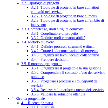
3.2. Tipologie di progetti
3.2.1. Tipologie di progetto in base agli attori
coinvolti nel servizio
3.2.2. Tipologie di progetto in base al focus
3.2.3. Tipologie di progetto in base all’ambito di
intervento
3.3. Competenze, ruoli e figure coinvolte
3.3.1. Coordinatore di progetto
3.3.2. Definire ruoli e responsabilità
3.4. Metodo di lavoro
3.4.1. Definire processi, strumenti e rituali
3.4.2. Curare la documentazione di progetto
3.4.3. Organizzare tavoli tecnici collaborativi
3.4.4. Prendere decisioni
3.5. Il processo progettuale
3.5.1. Organizzare il progetto e la sua gestione
3.5.2. Comprendere il contesto d’uso del servizio
pubblico
3.5.3. Progettare i processi e i
touchpoint
del
servizio
3.5.4. Realizzare l’interfaccia utente del servizio
3.5.5. Validare la soluzione ottenuta
4. Ricerca progettuale
4.1. Ricerca primaria
4.1.1. Interviste