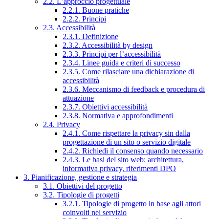
2.2. L’approccio progettuale
2.2.1. Buone pratiche
2.2.2. Principi
2.3. Accessibilità
2.3.1. Definizione
2.3.2. Accessibilità by design
2.3.3. Principi per l’accessibilità
2.3.4. Linee guida e criteri di successo
2.3.5. Come rilasciare una dichiarazione di
accessibilità
2.3.6. Meccanismo di feedback e procedura di
attuazione
2.3.7. Obiettivi accessibilità
2.3.8. Normativa e approfondimenti
2.4. Privacy
2.4.1. Come rispettare la privacy sin dalla
progettazione di un sito o servizio digitale
2.4.2. Richiedi il consenso quando necessario
2.4.3. Le basi del sito web: architettura,
informativa privacy, riferimenti DPO
3. Pianificazione, gestione e strategia
3.1. Obiettivi del progetto
3.2. Tipologie di progetti
3.2.1. Tipologie di progetto in base agli attori
coinvolti nel servizio