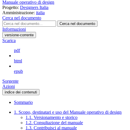
Manuale operativo di design
Progetto:
Designers Italia
Amministrazione:
italia
Cerca nel documento
Cerca nel documento
Informazioni
versione-corrente
Scarica
pdf
html
epub
Sorgente
Azioni
indice dei contenuti
Sommario
1. Scopo, destinatari e uso del Manuale operativo di design
1.1. Versionamento e storico
1.2. Consultazione del manuale
1.3. Contribuisci al manuale