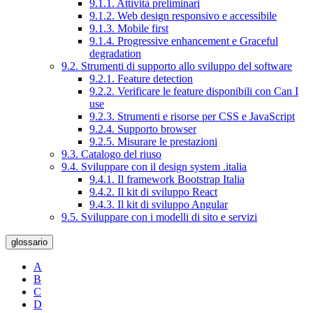
9.1.1. Attività preliminari
9.1.2. Web design responsivo e accessibile
9.1.3. Mobile first
9.1.4. Progressive enhancement e Graceful
degradation
9.2. Strumenti di supporto allo sviluppo del software
9.2.1. Feature detection
9.2.2. Verificare le feature disponibili con Can I
use
9.2.3. Strumenti e risorse per CSS e JavaScript
9.2.4. Supporto browser
9.2.5. Misurare le prestazioni
9.3. Catalogo del riuso
9.4. Sviluppare con il design system .italia
9.4.1. Il framework Bootstrap Italia
9.4.2. Il kit di sviluppo React
9.4.3. Il kit di sviluppo Angular
9.5. Sviluppare con i modelli di sito e servizi
glossario
A
B
C
D