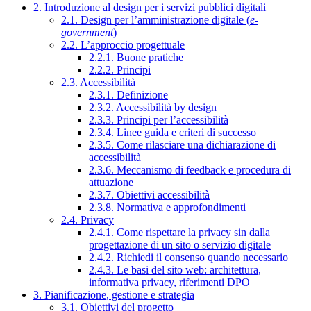
2. Introduzione al design per i servizi pubblici digitali
2.1. Design per l’amministrazione digitale (
e-
government
)
2.2. L’approccio progettuale
2.2.1. Buone pratiche
2.2.2. Principi
2.3. Accessibilità
2.3.1. Definizione
2.3.2. Accessibilità by design
2.3.3. Principi per l’accessibilità
2.3.4. Linee guida e criteri di successo
2.3.5. Come rilasciare una dichiarazione di
accessibilità
2.3.6. Meccanismo di feedback e procedura di
attuazione
2.3.7. Obiettivi accessibilità
2.3.8. Normativa e approfondimenti
2.4. Privacy
2.4.1. Come rispettare la privacy sin dalla
progettazione di un sito o servizio digitale
2.4.2. Richiedi il consenso quando necessario
2.4.3. Le basi del sito web: architettura,
informativa privacy, riferimenti DPO
3. Pianificazione, gestione e strategia
3.1. Obiettivi del progetto