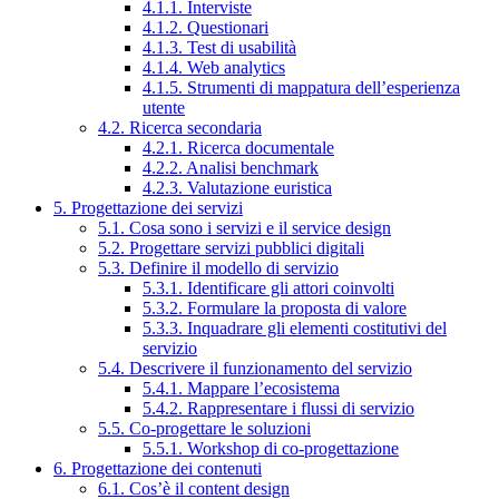
4.1.1. Interviste
4.1.2. Questionari
4.1.3. Test di usabilità
4.1.4. Web analytics
4.1.5. Strumenti di mappatura dell’esperienza
utente
4.2. Ricerca secondaria
4.2.1. Ricerca documentale
4.2.2. Analisi benchmark
4.2.3. Valutazione euristica
5. Progettazione dei servizi
5.1. Cosa sono i servizi e il service design
5.2. Progettare servizi pubblici digitali
5.3. Definire il modello di servizio
5.3.1. Identificare gli attori coinvolti
5.3.2. Formulare la proposta di valore
5.3.3. Inquadrare gli elementi costitutivi del
servizio
5.4. Descrivere il funzionamento del servizio
5.4.1. Mappare l’ecosistema
5.4.2. Rappresentare i flussi di servizio
5.5. Co-progettare le soluzioni
5.5.1. Workshop di co-progettazione
6. Progettazione dei contenuti
6.1. Cos’è il content design