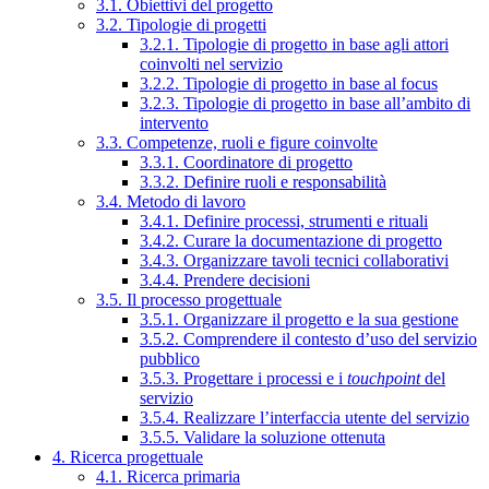
3.1. Obiettivi del progetto
3.2. Tipologie di progetti
3.2.1. Tipologie di progetto in base agli attori
coinvolti nel servizio
3.2.2. Tipologie di progetto in base al focus
3.2.3. Tipologie di progetto in base all’ambito di
intervento
3.3. Competenze, ruoli e figure coinvolte
3.3.1. Coordinatore di progetto
3.3.2. Definire ruoli e responsabilità
3.4. Metodo di lavoro
3.4.1. Definire processi, strumenti e rituali
3.4.2. Curare la documentazione di progetto
3.4.3. Organizzare tavoli tecnici collaborativi
3.4.4. Prendere decisioni
3.5. Il processo progettuale
3.5.1. Organizzare il progetto e la sua gestione
3.5.2. Comprendere il contesto d’uso del servizio
pubblico
3.5.3. Progettare i processi e i
touchpoint
del
servizio
3.5.4. Realizzare l’interfaccia utente del servizio
3.5.5. Validare la soluzione ottenuta
4. Ricerca progettuale
4.1. Ricerca primaria