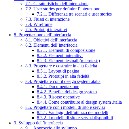
7.1. Caratteristiche dell’interazione
7.2. User stories per definire l’interazione
7.2.1. Differenza tra scenari e user stories
7.3. Flussi di interazione
7.4. Wireframe
7.5. Prototipi interattivi
8. Progettazione dell’interfaccia
8.1. Obiettivi dell’interfaccia
8.2. Elementi dell’interfaccia
8.2.1. Elementi di composizione
8.2.2. Elementi interattivi
8.2.3. Elementi testuali (microtesti)
8.3. Progettare e costruire in alta fedeltà
8.3.1. Layout di pagina
8.3.2. Prototipi in alta fedeltà
8.4. Progettare con il design system .italia
8.4.1. Documentazione
8.4.2. Benefici del design system
8.4.3. Risorse operative
8.4.4. Come contribuire al design system .italia
8.5. Progettare con i modelli di sito e servizi
8.5.1. Vantaggi dell’utilizzo dei modelli
8.5.2. I modelli di sito e servizi disponibili
9. Sviluppo dell’interfaccia
9.1. Approccio allo sviluppo