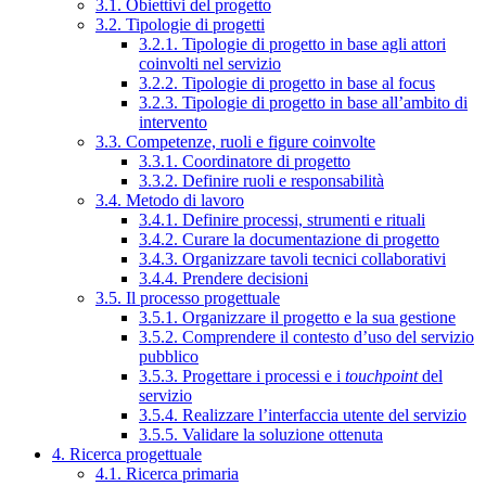
3.1. Obiettivi del progetto
3.2. Tipologie di progetti
3.2.1. Tipologie di progetto in base agli attori
coinvolti nel servizio
3.2.2. Tipologie di progetto in base al focus
3.2.3. Tipologie di progetto in base all’ambito di
intervento
3.3. Competenze, ruoli e figure coinvolte
3.3.1. Coordinatore di progetto
3.3.2. Definire ruoli e responsabilità
3.4. Metodo di lavoro
3.4.1. Definire processi, strumenti e rituali
3.4.2. Curare la documentazione di progetto
3.4.3. Organizzare tavoli tecnici collaborativi
3.4.4. Prendere decisioni
3.5. Il processo progettuale
3.5.1. Organizzare il progetto e la sua gestione
3.5.2. Comprendere il contesto d’uso del servizio
pubblico
3.5.3. Progettare i processi e i
touchpoint
del
servizio
3.5.4. Realizzare l’interfaccia utente del servizio
3.5.5. Validare la soluzione ottenuta
4. Ricerca progettuale
4.1. Ricerca primaria