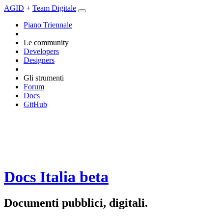
AGID
+
Team Digitale
Piano Triennale
Le community
Developers
Designers
Gli strumenti
Forum
Docs
GitHub
Docs Italia
beta
Documenti pubblici, digitali.