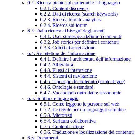
6.2. Ricerca utente sui contenuti e il linguaggio
6.2.1. Content discovery
6.2.2. Dati di ricerca (search keywords)
6.2.3. Ricerca tramite analytics
6.2.4. Ricerca sui forum
6.3. Dalla ricerca ai bisogni degli utenti
6.3.1. User stories per definire i contenuti
6.3.2. Job stories per definire i contenuti
6.3.3. Criteri di accettazione
6.4. Architettura dell’informazione
6.4.1. Definire l’architettura dell’informazione
6.4.2. Alberatura
6.4.3. Flussi di interazione
6.4.4. Sistemi di navigazione
6.4.5. Tipologie di contenuto (content type)
6.4.6. Ontologie e standard
6.4.7. Vocabolari controllati e tassonomie
6.5. Scrittura e linguaggio
6.5.1. Come leggono le persone sul web
6.5.2. Le regole per un linguaggio semplice
6.5.3. Microtesti
6.5.4. Scrittura collaborativa
6.5.5. Content critique
6.5.6. Traduzione e localizzazione dei contenuti
6.6. Documenti