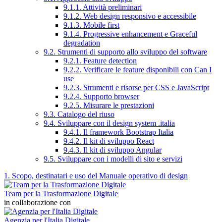
9.1.1. Attività preliminari
9.1.2. Web design responsivo e accessibile
9.1.3. Mobile first
9.1.4. Progressive enhancement e Graceful
degradation
9.2. Strumenti di supporto allo sviluppo del software
9.2.1. Feature detection
9.2.2. Verificare le feature disponibili con Can I
use
9.2.3. Strumenti e risorse per CSS e JavaScript
9.2.4. Supporto browser
9.2.5. Misurare le prestazioni
9.3. Catalogo del riuso
9.4. Sviluppare con il design system .italia
9.4.1. Il framework Bootstrap Italia
9.4.2. Il kit di sviluppo React
9.4.3. Il kit di sviluppo Angular
9.5. Sviluppare con i modelli di sito e servizi
1. Scopo, destinatari e uso del Manuale operativo di design
Team per la Trasformazione Digitale
in collaborazione con
Agenzia per l'Italia Digitale