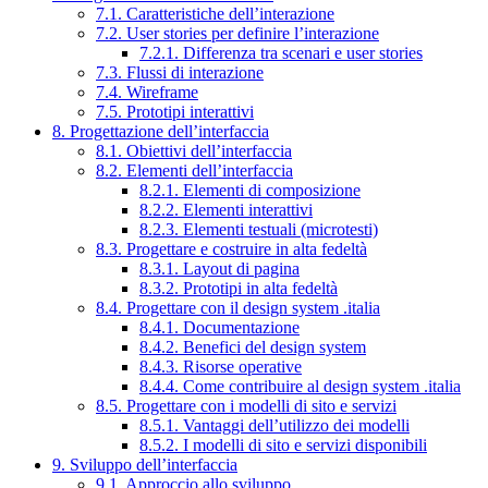
7.1. Caratteristiche dell’interazione
7.2. User stories per definire l’interazione
7.2.1. Differenza tra scenari e user stories
7.3. Flussi di interazione
7.4. Wireframe
7.5. Prototipi interattivi
8. Progettazione dell’interfaccia
8.1. Obiettivi dell’interfaccia
8.2. Elementi dell’interfaccia
8.2.1. Elementi di composizione
8.2.2. Elementi interattivi
8.2.3. Elementi testuali (microtesti)
8.3. Progettare e costruire in alta fedeltà
8.3.1. Layout di pagina
8.3.2. Prototipi in alta fedeltà
8.4. Progettare con il design system .italia
8.4.1. Documentazione
8.4.2. Benefici del design system
8.4.3. Risorse operative
8.4.4. Come contribuire al design system .italia
8.5. Progettare con i modelli di sito e servizi
8.5.1. Vantaggi dell’utilizzo dei modelli
8.5.2. I modelli di sito e servizi disponibili
9. Sviluppo dell’interfaccia
9.1. Approccio allo sviluppo