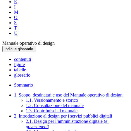
E
I
M
O
S
T
U
Manuale operativo di design
indici e glossario
contenuti
figure
tabelle
glossario
Sommario
1. Scopo, destinatari e uso del Manuale operativo di design
1.1. Versionamento e storico
1.2. Consultazione del manuale
1.3. Contribuisci al manuale
2. Introduzione al design per i servizi pubblici digitali
2.1. Design per l’amministrazione digitale (
e-
government
)