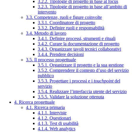
3.2.2. Tipologie di progetto in base al focus
3.2.3. Tipologie di progetto in base all’ambito di
intervento
3.3. Competenze, ruoli e figure coinvolte
3.3.1. Coordinatore di progetto
3.3.2. Definire ruoli e responsabilità
3.4. Metodo di lavoro
3.4.1. Definire processi, strumenti e rituali
3.4.2. Curare la documentazione di progetto
3.4.3. Organizzare tavoli tecnici collaborativi
3.4.4. Prendere decisioni
3.5. Il processo progettuale
3.5.1. Organizzare il progetto e la sua gestione
3.5.2. Comprendere il contesto d’uso del servizio
pubblico
3.5.3. Progettare i processi e i
touchpoint
del
servizio
3.5.4. Realizzare l’interfaccia utente del servizio
3.5.5. Validare la soluzione ottenuta
4. Ricerca progettuale
4.1. Ricerca primaria
4.1.1. Interviste
4.1.2. Questionari
4.1.3. Test di usabilità
4.1.4. Web analytics