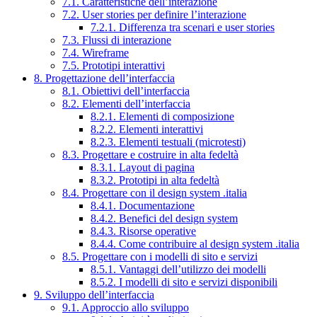
7.1. Caratteristiche dell’interazione
7.2. User stories per definire l’interazione
7.2.1. Differenza tra scenari e user stories
7.3. Flussi di interazione
7.4. Wireframe
7.5. Prototipi interattivi
8. Progettazione dell’interfaccia
8.1. Obiettivi dell’interfaccia
8.2. Elementi dell’interfaccia
8.2.1. Elementi di composizione
8.2.2. Elementi interattivi
8.2.3. Elementi testuali (microtesti)
8.3. Progettare e costruire in alta fedeltà
8.3.1. Layout di pagina
8.3.2. Prototipi in alta fedeltà
8.4. Progettare con il design system .italia
8.4.1. Documentazione
8.4.2. Benefici del design system
8.4.3. Risorse operative
8.4.4. Come contribuire al design system .italia
8.5. Progettare con i modelli di sito e servizi
8.5.1. Vantaggi dell’utilizzo dei modelli
8.5.2. I modelli di sito e servizi disponibili
9. Sviluppo dell’interfaccia
9.1. Approccio allo sviluppo