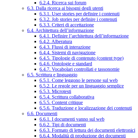
6.2.4. Ricerca sui forum
6.3. Dalla ricerca ai bisogni degli utenti
6.3.1. User stories per definire i contenuti
6.3.2. Job stories per definire i contenuti
6.3.3. Criteri di accettazione
6.4. Architettura dell’informazione
6.4.1. Definire l’architettura dell’informazione
6.4.2. Alberatura
6.4.3. Flussi di interazione
6.4.4. Sistemi di navigazione
6.4.5. Tipologie di contenuto (content type)
6.4.6. Ontologie e standard
6.4.7. Vocabolari controllati e tassonomie
6.5. Scrittura e linguaggio
6.5.1. Come leggono le persone sul web
6.5.2. Le regole per un linguaggio semplice
6.5.3. Microtesti
6.5.4. Scrittura collaborativa
6.5.5. Content critique
6.5.6. Traduzione e localizzazione dei contenuti
6.6. Documenti
6.6.1. I documenti vanno sul web
6.6.2. Tipi di documenti
6.6.3. Formato di lettura dei documenti elettronici
6.6.4. Modalità di produzione dei documenti