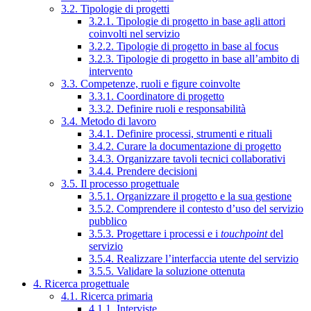
3.2. Tipologie di progetti
3.2.1. Tipologie di progetto in base agli attori
coinvolti nel servizio
3.2.2. Tipologie di progetto in base al focus
3.2.3. Tipologie di progetto in base all’ambito di
intervento
3.3. Competenze, ruoli e figure coinvolte
3.3.1. Coordinatore di progetto
3.3.2. Definire ruoli e responsabilità
3.4. Metodo di lavoro
3.4.1. Definire processi, strumenti e rituali
3.4.2. Curare la documentazione di progetto
3.4.3. Organizzare tavoli tecnici collaborativi
3.4.4. Prendere decisioni
3.5. Il processo progettuale
3.5.1. Organizzare il progetto e la sua gestione
3.5.2. Comprendere il contesto d’uso del servizio
pubblico
3.5.3. Progettare i processi e i
touchpoint
del
servizio
3.5.4. Realizzare l’interfaccia utente del servizio
3.5.5. Validare la soluzione ottenuta
4. Ricerca progettuale
4.1. Ricerca primaria
4.1.1. Interviste