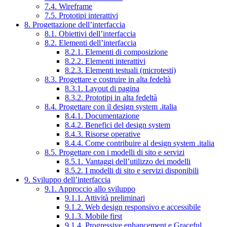
7.4. Wireframe
7.5. Prototipi interattivi
8. Progettazione dell’interfaccia
8.1. Obiettivi dell’interfaccia
8.2. Elementi dell’interfaccia
8.2.1. Elementi di composizione
8.2.2. Elementi interattivi
8.2.3. Elementi testuali (microtesti)
8.3. Progettare e costruire in alta fedeltà
8.3.1. Layout di pagina
8.3.2. Prototipi in alta fedeltà
8.4. Progettare con il design system .italia
8.4.1. Documentazione
8.4.2. Benefici del design system
8.4.3. Risorse operative
8.4.4. Come contribuire al design system .italia
8.5. Progettare con i modelli di sito e servizi
8.5.1. Vantaggi dell’utilizzo dei modelli
8.5.2. I modelli di sito e servizi disponibili
9. Sviluppo dell’interfaccia
9.1. Approccio allo sviluppo
9.1.1. Attività preliminari
9.1.2. Web design responsivo e accessibile
9.1.3. Mobile first
9.1.4. Progressive enhancement e Graceful