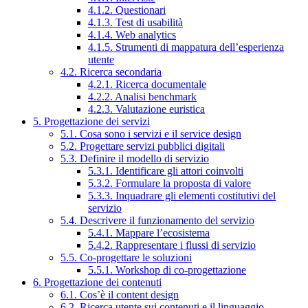
4.1.2. Questionari
4.1.3. Test di usabilità
4.1.4. Web analytics
4.1.5. Strumenti di mappatura dell’esperienza
utente
4.2. Ricerca secondaria
4.2.1. Ricerca documentale
4.2.2. Analisi benchmark
4.2.3. Valutazione euristica
5. Progettazione dei servizi
5.1. Cosa sono i servizi e il service design
5.2. Progettare servizi pubblici digitali
5.3. Definire il modello di servizio
5.3.1. Identificare gli attori coinvolti
5.3.2. Formulare la proposta di valore
5.3.3. Inquadrare gli elementi costitutivi del
servizio
5.4. Descrivere il funzionamento del servizio
5.4.1. Mappare l’ecosistema
5.4.2. Rappresentare i flussi di servizio
5.5. Co-progettare le soluzioni
5.5.1. Workshop di co-progettazione
6. Progettazione dei contenuti
6.1. Cos’è il content design
6.2. Ricerca utente sui contenuti e il linguaggio