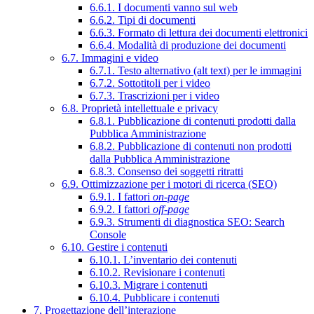
6.6.1. I documenti vanno sul web
6.6.2. Tipi di documenti
6.6.3. Formato di lettura dei documenti elettronici
6.6.4. Modalità di produzione dei documenti
6.7. Immagini e video
6.7.1. Testo alternativo (alt text) per le immagini
6.7.2. Sottotitoli per i video
6.7.3. Trascrizioni per i video
6.8. Proprietà intellettuale e privacy
6.8.1. Pubblicazione di contenuti prodotti dalla
Pubblica Amministrazione
6.8.2. Pubblicazione di contenuti non prodotti
dalla Pubblica Amministrazione
6.8.3. Consenso dei soggetti ritratti
6.9. Ottimizzazione per i motori di ricerca (SEO)
6.9.1. I fattori
on-page
6.9.2. I fattori
off-page
6.9.3. Strumenti di diagnostica SEO: Search
Console
6.10. Gestire i contenuti
6.10.1. L’inventario dei contenuti
6.10.2. Revisionare i contenuti
6.10.3. Migrare i contenuti
6.10.4. Pubblicare i contenuti
7. Progettazione dell’interazione