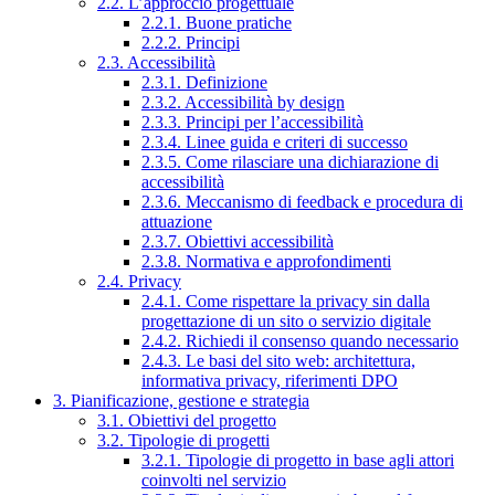
2.2. L’approccio progettuale
2.2.1. Buone pratiche
2.2.2. Principi
2.3. Accessibilità
2.3.1. Definizione
2.3.2. Accessibilità by design
2.3.3. Principi per l’accessibilità
2.3.4. Linee guida e criteri di successo
2.3.5. Come rilasciare una dichiarazione di
accessibilità
2.3.6. Meccanismo di feedback e procedura di
attuazione
2.3.7. Obiettivi accessibilità
2.3.8. Normativa e approfondimenti
2.4. Privacy
2.4.1. Come rispettare la privacy sin dalla
progettazione di un sito o servizio digitale
2.4.2. Richiedi il consenso quando necessario
2.4.3. Le basi del sito web: architettura,
informativa privacy, riferimenti DPO
3. Pianificazione, gestione e strategia
3.1. Obiettivi del progetto
3.2. Tipologie di progetti
3.2.1. Tipologie di progetto in base agli attori
coinvolti nel servizio