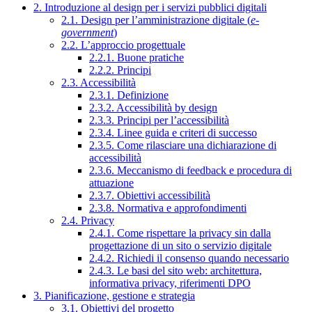
2. Introduzione al design per i servizi pubblici digitali
2.1. Design per l’amministrazione digitale (
e-
government
)
2.2. L’approccio progettuale
2.2.1. Buone pratiche
2.2.2. Principi
2.3. Accessibilità
2.3.1. Definizione
2.3.2. Accessibilità by design
2.3.3. Principi per l’accessibilità
2.3.4. Linee guida e criteri di successo
2.3.5. Come rilasciare una dichiarazione di
accessibilità
2.3.6. Meccanismo di feedback e procedura di
attuazione
2.3.7. Obiettivi accessibilità
2.3.8. Normativa e approfondimenti
2.4. Privacy
2.4.1. Come rispettare la privacy sin dalla
progettazione di un sito o servizio digitale
2.4.2. Richiedi il consenso quando necessario
2.4.3. Le basi del sito web: architettura,
informativa privacy, riferimenti DPO
3. Pianificazione, gestione e strategia
3.1. Obiettivi del progetto