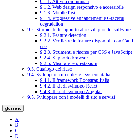
9.1.1. Attività preliminari
9.1.2. Web design responsivo e accessibile
9.1.3. Mobile first
9.1.4. Progressive enhancement e Graceful
degradation
9.2. Strumenti di supporto allo sviluppo del software
9.2.1. Feature detection
9.2.2. Verificare le feature disponibili con Can I
use
9.2.3. Strumenti e risorse per CSS e JavaScript
9.2.4. Supporto browser
9.2.5. Misurare le prestazioni
9.3. Catalogo del riuso
9.4. Sviluppare con il design system .italia
9.4.1. Il framework Bootstrap Italia
9.4.2. Il kit di sviluppo React
9.4.3. Il kit di sviluppo Angular
9.5. Sviluppare con i modelli di sito e servizi
glossario
A
B
C
D