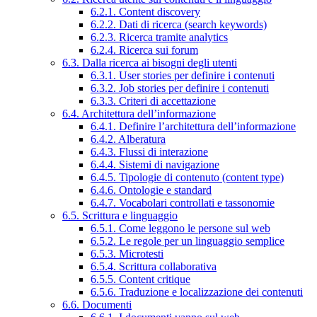
6.2.1. Content discovery
6.2.2. Dati di ricerca (search keywords)
6.2.3. Ricerca tramite analytics
6.2.4. Ricerca sui forum
6.3. Dalla ricerca ai bisogni degli utenti
6.3.1. User stories per definire i contenuti
6.3.2. Job stories per definire i contenuti
6.3.3. Criteri di accettazione
6.4. Architettura dell’informazione
6.4.1. Definire l’architettura dell’informazione
6.4.2. Alberatura
6.4.3. Flussi di interazione
6.4.4. Sistemi di navigazione
6.4.5. Tipologie di contenuto (content type)
6.4.6. Ontologie e standard
6.4.7. Vocabolari controllati e tassonomie
6.5. Scrittura e linguaggio
6.5.1. Come leggono le persone sul web
6.5.2. Le regole per un linguaggio semplice
6.5.3. Microtesti
6.5.4. Scrittura collaborativa
6.5.5. Content critique
6.5.6. Traduzione e localizzazione dei contenuti
6.6. Documenti