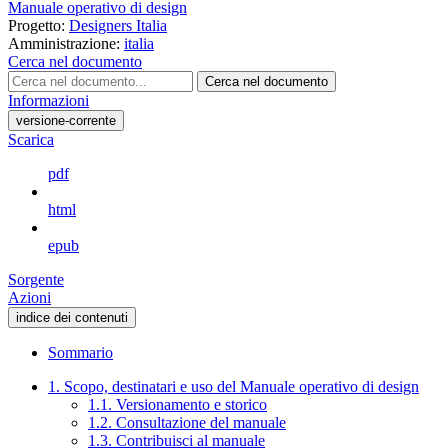
Manuale operativo di design
Progetto:
Designers Italia
Amministrazione:
italia
Cerca nel documento
Cerca nel documento
Informazioni
versione-corrente
Scarica
pdf
html
epub
Sorgente
Azioni
indice dei contenuti
Sommario
1. Scopo, destinatari e uso del Manuale operativo di design
1.1. Versionamento e storico
1.2. Consultazione del manuale
1.3. Contribuisci al manuale