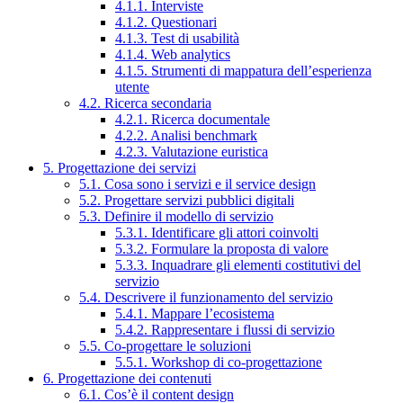
4.1.1. Interviste
4.1.2. Questionari
4.1.3. Test di usabilità
4.1.4. Web analytics
4.1.5. Strumenti di mappatura dell’esperienza
utente
4.2. Ricerca secondaria
4.2.1. Ricerca documentale
4.2.2. Analisi benchmark
4.2.3. Valutazione euristica
5. Progettazione dei servizi
5.1. Cosa sono i servizi e il service design
5.2. Progettare servizi pubblici digitali
5.3. Definire il modello di servizio
5.3.1. Identificare gli attori coinvolti
5.3.2. Formulare la proposta di valore
5.3.3. Inquadrare gli elementi costitutivi del
servizio
5.4. Descrivere il funzionamento del servizio
5.4.1. Mappare l’ecosistema
5.4.2. Rappresentare i flussi di servizio
5.5. Co-progettare le soluzioni
5.5.1. Workshop di co-progettazione
6. Progettazione dei contenuti
6.1. Cos’è il content design