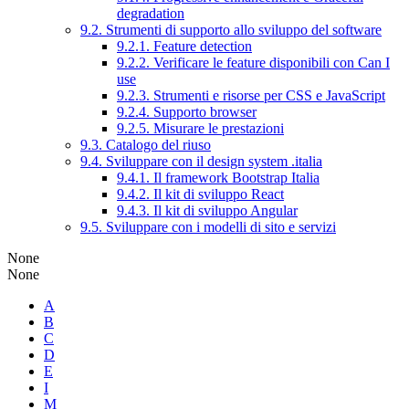
degradation
9.2. Strumenti di supporto allo sviluppo del software
9.2.1. Feature detection
9.2.2. Verificare le feature disponibili con Can I
use
9.2.3. Strumenti e risorse per CSS e JavaScript
9.2.4. Supporto browser
9.2.5. Misurare le prestazioni
9.3. Catalogo del riuso
9.4. Sviluppare con il design system .italia
9.4.1. Il framework Bootstrap Italia
9.4.2. Il kit di sviluppo React
9.4.3. Il kit di sviluppo Angular
9.5. Sviluppare con i modelli di sito e servizi
None
None
A
B
C
D
E
I
M