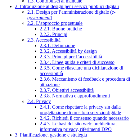
1.3. Contribuisci al manuale
2. Introduzione al design per i servizi pubblici digitali
2.1. Design per l’amministrazione digitale (
e-
government
)
2.2. L’approccio progettuale
2.2.1. Buone pratiche
2.2.2. Principi
2.3. Accessibilità
2.3.1. Definizione
2.3.2. Accessibilità by design
2.3.3. Principi per l’accessibilità
2.3.4. Linee guida e criteri di successo
2.3.5. Come rilasciare una dichiarazione di
accessibilità
2.3.6. Meccanismo di feedback e procedura di
attuazione
2.3.7. Obiettivi accessibilità
2.3.8. Normativa e approfondimenti
2.4. Privacy
2.4.1. Come rispettare la privacy sin dalla
progettazione di un sito o servizio digitale
2.4.2. Richiedi il consenso quando necessario
2.4.3. Le basi del sito web: architettura,
informativa privacy, riferimenti DPO
3. Pianificazione, gestione e strategia