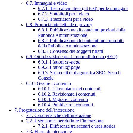
6.7. Immagini e video
6.7.1. Testo alternativo (alt text) per le immagini
6.7.2. Sottotitoli per i video
6.7.3. Trascrizioni per i video
6.8. Proprietà intellettuale e privacy
6.8.1. Pubblicazione di contenuti prodotti dalla
Pubblica Amministrazione
6.8.2. Pubblicazione di contenuti non prodotti
dalla Pubblica Amministrazione
6.8.3. Consenso dei soggetti ritratti
6.9. Ottimizzazione per i motori di ricerca (SEO)
6.9.1. I fattori
on-page
6.9.2. I fattori
off-page
6.9.3. Strumenti di diagnostica SEO: Search
Console
6.10. Gestire i contenuti
6.10.1. L’inventario dei contenuti
6.10.2. Revisionare i contenuti
6.10.3. Migrare i contenuti
6.10.4. Pubblicare i contenuti
7. Progettazione dell’interazione
7.1. Caratteristiche dell’interazione
7.2. User stories per definire l’interazione
7.2.1. Differenza tra scenari e user stories
7.3. Flussi di interazione