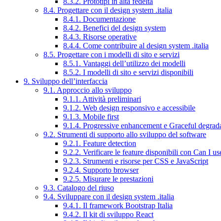
8.3.2. Prototipi in alta fedeltà
8.4. Progettare con il design system .italia
8.4.1. Documentazione
8.4.2. Benefici del design system
8.4.3. Risorse operative
8.4.4. Come contribuire al design system .italia
8.5. Progettare con i modelli di sito e servizi
8.5.1. Vantaggi dell’utilizzo dei modelli
8.5.2. I modelli di sito e servizi disponibili
9. Sviluppo dell’interfaccia
9.1. Approccio allo sviluppo
9.1.1. Attività preliminari
9.1.2. Web design responsivo e accessibile
9.1.3. Mobile first
9.1.4. Progressive enhancement e Graceful degrad
9.2. Strumenti di supporto allo sviluppo del software
9.2.1. Feature detection
9.2.2. Verificare le feature disponibili con Can I us
9.2.3. Strumenti e risorse per CSS e JavaScript
9.2.4. Supporto browser
9.2.5. Misurare le prestazioni
9.3. Catalogo del riuso
9.4. Sviluppare con il design system .italia
9.4.1. Il framework Bootstrap Italia
9.4.2. Il kit di sviluppo React