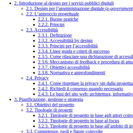
2. Introduzione al design per i servizi pubblici digitali
2.1. Design per l’amministrazione digitale (
e-government
2.2. L’approccio progettuale
2.2.1. Buone pratiche
2.2.2. Principi
2.3. Accessibilità
2.3.1. Definizione
2.3.2. Accessibilità by design
2.3.3. Principi per l’accessibilità
2.3.4. Linee guida e criteri di successo
2.3.5. Come rilasciare una dichiarazione di accessib
2.3.6. Meccanismo di feedback e procedura di attu
2.3.7. Obiettivi accessibilità
2.3.8. Normativa e approfondimenti
2.4. Privacy
2.4.1. Come rispettare la privacy sin dalla progettaz
2.4.2. Richiedi il consenso quando necessario
2.4.3. Le basi del sito web: architettura, informati
3. Pianificazione, gestione e strategia
3.1. Obiettivi del progetto
3.2. Tipologie di progetti
3.2.1. Tipologie di progetto in base agli attori coinv
3.2.2. Tipologie di progetto in base al focus
3.2.3. Tipologie di progetto in base all’ambito di i
3.3. Competenze, ruoli e figure coinvolte