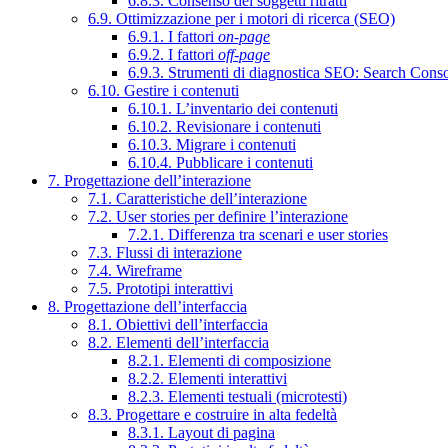
6.8.3. Consenso dei soggetti ritratti
6.9. Ottimizzazione per i motori di ricerca (SEO)
6.9.1. I fattori
on-page
6.9.2. I fattori
off-page
6.9.3. Strumenti di diagnostica SEO: Search Cons
6.10. Gestire i contenuti
6.10.1. L’inventario dei contenuti
6.10.2. Revisionare i contenuti
6.10.3. Migrare i contenuti
6.10.4. Pubblicare i contenuti
7. Progettazione dell’interazione
7.1. Caratteristiche dell’interazione
7.2. User stories per definire l’interazione
7.2.1. Differenza tra scenari e user stories
7.3. Flussi di interazione
7.4. Wireframe
7.5. Prototipi interattivi
8. Progettazione dell’interfaccia
8.1. Obiettivi dell’interfaccia
8.2. Elementi dell’interfaccia
8.2.1. Elementi di composizione
8.2.2. Elementi interattivi
8.2.3. Elementi testuali (microtesti)
8.3. Progettare e costruire in alta fedeltà
8.3.1. Layout di pagina