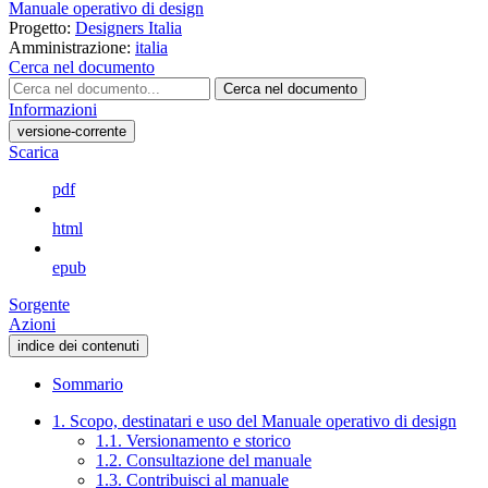
Manuale operativo di design
Progetto:
Designers Italia
Amministrazione:
italia
Cerca nel documento
Cerca nel documento
Informazioni
versione-corrente
Scarica
pdf
html
epub
Sorgente
Azioni
indice dei contenuti
Sommario
1. Scopo, destinatari e uso del Manuale operativo di design
1.1. Versionamento e storico
1.2. Consultazione del manuale
1.3. Contribuisci al manuale