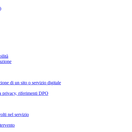
)
ilità
azione
ione di un sito o servizio digitale
va privacy, riferimenti DPO
olti nel servizio
ntervento