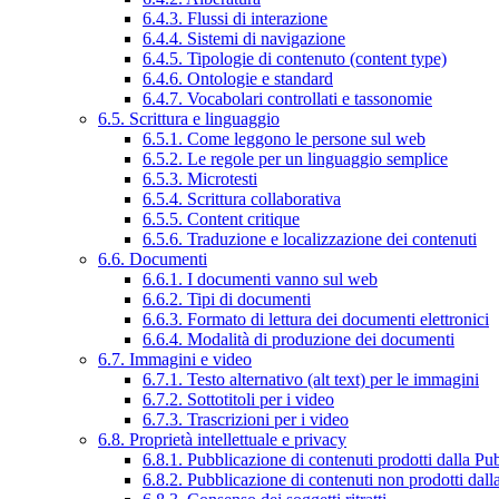
6.4.3. Flussi di interazione
6.4.4. Sistemi di navigazione
6.4.5. Tipologie di contenuto (content type)
6.4.6. Ontologie e standard
6.4.7. Vocabolari controllati e tassonomie
6.5. Scrittura e linguaggio
6.5.1. Come leggono le persone sul web
6.5.2. Le regole per un linguaggio semplice
6.5.3. Microtesti
6.5.4. Scrittura collaborativa
6.5.5. Content critique
6.5.6. Traduzione e localizzazione dei contenuti
6.6. Documenti
6.6.1. I documenti vanno sul web
6.6.2. Tipi di documenti
6.6.3. Formato di lettura dei documenti elettronici
6.6.4. Modalità di produzione dei documenti
6.7. Immagini e video
6.7.1. Testo alternativo (alt text) per le immagini
6.7.2. Sottotitoli per i video
6.7.3. Trascrizioni per i video
6.8. Proprietà intellettuale e privacy
6.8.1. Pubblicazione di contenuti prodotti dalla P
6.8.2. Pubblicazione di contenuti non prodotti dal