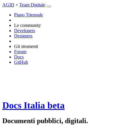
AGID
+
Team Digitale
Piano Triennale
Le community
Developers
Designers
Gli strumenti
Forum
Docs
GitHub
Docs Italia
beta
Documenti pubblici, digitali.