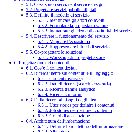
5.1. Cosa sono i servizi e il service design
5.2. Progettare servizi pubblici digitali
5.3. Definire il modello di servizio
5.3.1. Identificare gli attori coinvolti
5.3.2. Formulare la proposta di valore
5.3.3. Inquadrare gli elementi costitutivi del serviz
5.4. Descrivere il funzionamento del servizio
5.4.1. Mappare l’ecosistema
5.4.2. Rappresentare i flussi di servizio
5.5. Co-progettare le soluzioni
5.5.1. Workshop di co-progettazione
6. Progettazione dei contenuti
6.1. Cos’è il content design
6.2. Ricerca utente sui contenuti e il linguaggio
6.2.1. Content discovery
6.2.2. Dati di ricerca (search keywords)
6.2.3. Ricerca tramite analytics
6.2.4. Ricerca sui forum
6.3. Dalla ricerca ai bisogni degli utenti
6.3.1. User stories per definire i contenuti
6.3.2. Job stories per definire i contenuti
6.3.3. Criteri di accettazione
6.4. Architettura dell’informazione
6.4.1. Definire l’architettura dell’informazione
6.4.2. Alberatura