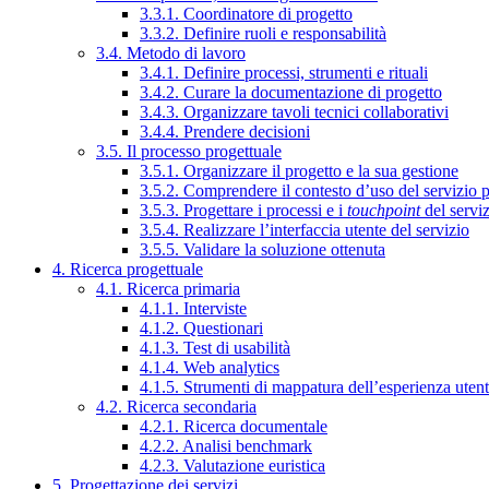
3.3.1. Coordinatore di progetto
3.3.2. Definire ruoli e responsabilità
3.4. Metodo di lavoro
3.4.1. Definire processi, strumenti e rituali
3.4.2. Curare la documentazione di progetto
3.4.3. Organizzare tavoli tecnici collaborativi
3.4.4. Prendere decisioni
3.5. Il processo progettuale
3.5.1. Organizzare il progetto e la sua gestione
3.5.2. Comprendere il contesto d’uso del servizio 
3.5.3. Progettare i processi e i
touchpoint
del servi
3.5.4. Realizzare l’interfaccia utente del servizio
3.5.5. Validare la soluzione ottenuta
4. Ricerca progettuale
4.1. Ricerca primaria
4.1.1. Interviste
4.1.2. Questionari
4.1.3. Test di usabilità
4.1.4. Web analytics
4.1.5. Strumenti di mappatura dell’esperienza uten
4.2. Ricerca secondaria
4.2.1. Ricerca documentale
4.2.2. Analisi benchmark
4.2.3. Valutazione euristica
5. Progettazione dei servizi