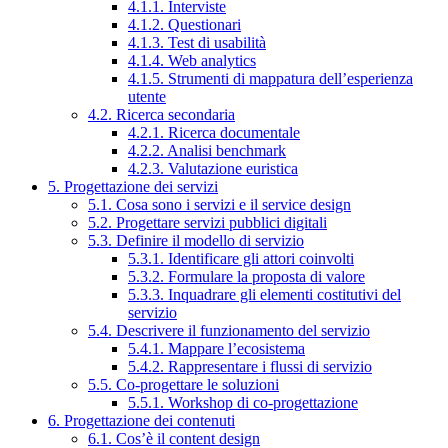
4.1.1. Interviste
4.1.2. Questionari
4.1.3. Test di usabilità
4.1.4. Web analytics
4.1.5. Strumenti di mappatura dell’esperienza
utente
4.2. Ricerca secondaria
4.2.1. Ricerca documentale
4.2.2. Analisi benchmark
4.2.3. Valutazione euristica
5. Progettazione dei servizi
5.1. Cosa sono i servizi e il service design
5.2. Progettare servizi pubblici digitali
5.3. Definire il modello di servizio
5.3.1. Identificare gli attori coinvolti
5.3.2. Formulare la proposta di valore
5.3.3. Inquadrare gli elementi costitutivi del
servizio
5.4. Descrivere il funzionamento del servizio
5.4.1. Mappare l’ecosistema
5.4.2. Rappresentare i flussi di servizio
5.5. Co-progettare le soluzioni
5.5.1. Workshop di co-progettazione
6. Progettazione dei contenuti
6.1. Cos’è il content design