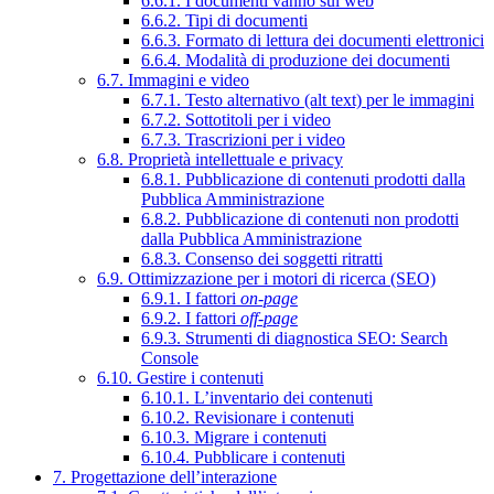
6.6.1. I documenti vanno sul web
6.6.2. Tipi di documenti
6.6.3. Formato di lettura dei documenti elettronici
6.6.4. Modalità di produzione dei documenti
6.7. Immagini e video
6.7.1. Testo alternativo (alt text) per le immagini
6.7.2. Sottotitoli per i video
6.7.3. Trascrizioni per i video
6.8. Proprietà intellettuale e privacy
6.8.1. Pubblicazione di contenuti prodotti dalla
Pubblica Amministrazione
6.8.2. Pubblicazione di contenuti non prodotti
dalla Pubblica Amministrazione
6.8.3. Consenso dei soggetti ritratti
6.9. Ottimizzazione per i motori di ricerca (SEO)
6.9.1. I fattori
on-page
6.9.2. I fattori
off-page
6.9.3. Strumenti di diagnostica SEO: Search
Console
6.10. Gestire i contenuti
6.10.1. L’inventario dei contenuti
6.10.2. Revisionare i contenuti
6.10.3. Migrare i contenuti
6.10.4. Pubblicare i contenuti
7. Progettazione dell’interazione