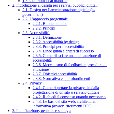
1.3. Contribuisci al manuale
2. Introduzione al design per i servizi pubblici digitali
2.1. Design per l’amministrazione digitale (
e-
government
)
2.2. L’approccio progettuale
2.2.1. Buone pratiche
2.2.2. Principi
2.3. Accessibilità
2.3.1. Definizione
2.3.2. Accessibilità by design
2.3.3. Principi per l’accessibilità
2.3.4. Linee guida e criteri di successo
2.3.5. Come rilasciare una dichiarazione di
accessibilità
2.3.6. Meccanismo di feedback e procedura di
attuazione
2.3.7. Obiettivi accessibilità
2.3.8. Normativa e approfondimenti
2.4. Privacy
2.4.1. Come rispettare la privacy sin dalla
progettazione di un sito o servizio digitale
2.4.2. Richiedi il consenso quando necessario
2.4.3. Le basi del sito web: architettura,
informativa privacy, riferimenti DPO
3. Pianificazione, gestione e strategia