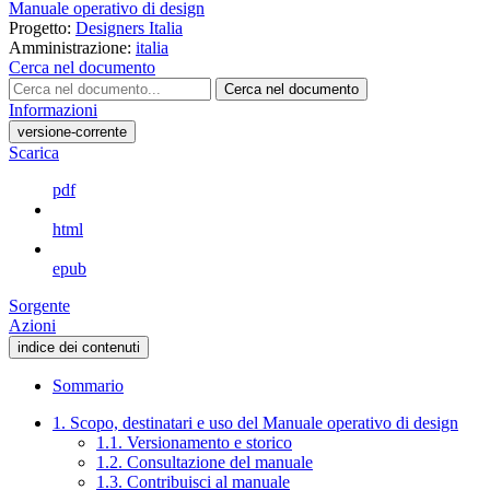
Manuale operativo di design
Progetto:
Designers Italia
Amministrazione:
italia
Cerca nel documento
Cerca nel documento
Informazioni
versione-corrente
Scarica
pdf
html
epub
Sorgente
Azioni
indice dei contenuti
Sommario
1. Scopo, destinatari e uso del Manuale operativo di design
1.1. Versionamento e storico
1.2. Consultazione del manuale
1.3. Contribuisci al manuale