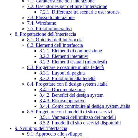
7.1. Caratteristiche dell’interazione
7.2. User stories per definire l’interazione
7.2.1. Differenza tra scenari e user stories
7.3. Flussi di interazione
7.4. Wireframe
7.5. Prototipi interattivi
8. Progettazione dell’interfaccia
8.1. Obiettivi dell’interfaccia
8.2. Elementi dell’interfaccia
8.2.1. Elementi di composizione
8.2.2. Elementi interattivi
8.2.3. Elementi testuali (microtesti)
8.3. Progettare e costruire in alta fedeltà
8.3.1. Layout di pagina
8.3.2. Prototipi in alta fedeltà
8.4. Progettare con il design system .italia
8.4.1. Documentazione
8.4.2. Benefici del design system
8.4.3. Risorse operative
8.4.4. Come contribuire al design system .italia
8.5. Progettare con i modelli di sito e servizi
8.5.1. Vantaggi dell’utilizzo dei modelli
8.5.2. I modelli di sito e servizi disponibili
9. Sviluppo dell’interfaccia
9.1. Approccio allo sviluppo