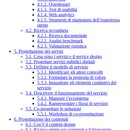
4.1.2. Questionari
4.1.3. Test di usabilità
4.1.4. Web analytics
4.1.5. Strumenti di mappatura dell’esperienza
utente
4.2. Ricerca secondaria
4.2.1. Ricerca documentale
4.2.2. Analisi benchmark
4.2.3. Valutazione euristica
5. Progettazione dei servizi
5.1. Cosa sono i servizi e il service design
5.2. Progettare servizi pubblici digitali
5.3. Definire il modello di servizio
5.3.1. Identificare gli attori coinvolti
5.3.2. Formulare la proposta di valore
5.3.3. Inquadrare gli elementi costitutivi del
servizio
5.4. Descrivere il funzionamento del servizio
5.4.1. Mappare l’ecosistema
5.4.2. Rappresentare i flussi di servizio
5.5. Co-progettare le soluzioni
5.5.1. Workshop di co-progettazione
6. Progettazione dei contenuti
6.1. Cos’è il content design
6.2. Ricerca utente sui contenuti e il linguaggio