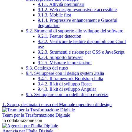
9.1.1. Attività preliminari
9.1.2. Web design responsivo e accessibile
9.1.3. Mobile first
9.1.4. Progressive enhancement e Graceful
degradation
9.2. Strumenti di supporto allo sviluppo del software
9.2.1. Feature detection
9.2.2. Verificare le feature disponibili con Can I
use
9.2.3. Strumenti e risorse per CSS e JavaScript
9.2.4. Supporto browser
9.2.5. Misurare le prestazioni
9.3. Catalogo del riuso
9.4. Sviluppare con il design system .italia
9.4.1. Il framework Bootstrap Italia
9.4.2. Il kit di sviluppo React
9.4.3. Il kit di sviluppo Angular
9.5. Sviluppare con i modelli di sito e servizi
1. Scopo, destinatari e uso del Manuale operativo di design
Team per la Trasformazione Digitale
in collaborazione con
Agenzia per l'Italia Digitale