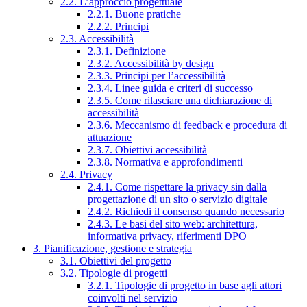
2.2. L’approccio progettuale
2.2.1. Buone pratiche
2.2.2. Principi
2.3. Accessibilità
2.3.1. Definizione
2.3.2. Accessibilità by design
2.3.3. Principi per l’accessibilità
2.3.4. Linee guida e criteri di successo
2.3.5. Come rilasciare una dichiarazione di
accessibilità
2.3.6. Meccanismo di feedback e procedura di
attuazione
2.3.7. Obiettivi accessibilità
2.3.8. Normativa e approfondimenti
2.4. Privacy
2.4.1. Come rispettare la privacy sin dalla
progettazione di un sito o servizio digitale
2.4.2. Richiedi il consenso quando necessario
2.4.3. Le basi del sito web: architettura,
informativa privacy, riferimenti DPO
3. Pianificazione, gestione e strategia
3.1. Obiettivi del progetto
3.2. Tipologie di progetti
3.2.1. Tipologie di progetto in base agli attori
coinvolti nel servizio