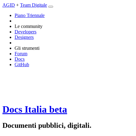
AGID
+
Team Digitale
Piano Triennale
Le community
Developers
Designers
Gli strumenti
Forum
Docs
GitHub
Docs Italia
beta
Documenti pubblici, digitali.