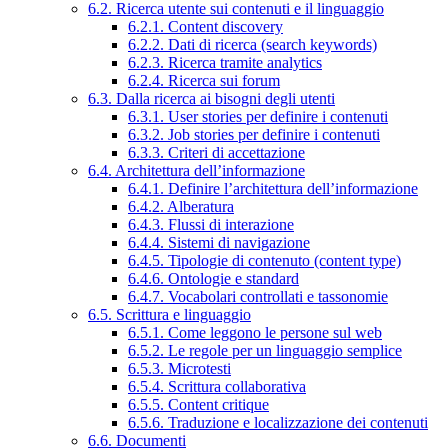
6.2. Ricerca utente sui contenuti e il linguaggio
6.2.1. Content discovery
6.2.2. Dati di ricerca (search keywords)
6.2.3. Ricerca tramite analytics
6.2.4. Ricerca sui forum
6.3. Dalla ricerca ai bisogni degli utenti
6.3.1. User stories per definire i contenuti
6.3.2. Job stories per definire i contenuti
6.3.3. Criteri di accettazione
6.4. Architettura dell’informazione
6.4.1. Definire l’architettura dell’informazione
6.4.2. Alberatura
6.4.3. Flussi di interazione
6.4.4. Sistemi di navigazione
6.4.5. Tipologie di contenuto (content type)
6.4.6. Ontologie e standard
6.4.7. Vocabolari controllati e tassonomie
6.5. Scrittura e linguaggio
6.5.1. Come leggono le persone sul web
6.5.2. Le regole per un linguaggio semplice
6.5.3. Microtesti
6.5.4. Scrittura collaborativa
6.5.5. Content critique
6.5.6. Traduzione e localizzazione dei contenuti
6.6. Documenti