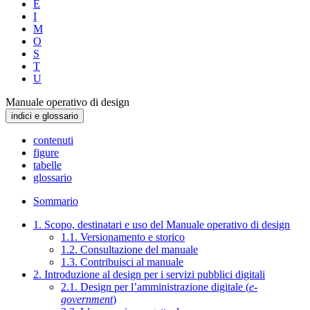
E
I
M
O
S
T
U
Manuale operativo di design
indici e glossario
contenuti
figure
tabelle
glossario
Sommario
1. Scopo, destinatari e uso del Manuale operativo di design
1.1. Versionamento e storico
1.2. Consultazione del manuale
1.3. Contribuisci al manuale
2. Introduzione al design per i servizi pubblici digitali
2.1. Design per l’amministrazione digitale (
e-
government
)