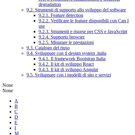
degradation
9.2. Strumenti di supporto allo sviluppo del software
9.2.1. Feature detection
9.2.2. Verificare le feature disponibili con Can I
use
9.2.3. Strumenti e risorse per CSS e JavaScript
9.2.4. Supporto browser
9.2.5. Misurare le prestazioni
9.3. Catalogo del riuso
9.4. Sviluppare con il design system .italia
9.4.1. Il framework Bootstrap Italia
9.4.2. Il kit di sviluppo React
9.4.3. Il kit di sviluppo Angular
9.5. Sviluppare con i modelli di sito e servizi
None
None
A
B
C
D
E
I
M