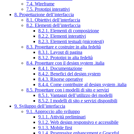
7.4. Wireframe
7.5. Prototipi interattivi
8. Progettazione dell’interfaccia
8.1. Obiettivi dell’interfaccia
8.2. Elementi dell’interfaccia
8.2.1. Elementi di composizione
8.2.2. Elementi interattivi
8.2.3. Elementi testuali (microtesti)
8.3. Progettare e costruire in alta fedeltà
8.3.1. Layout di pagina
8.3.2. Prototipi in alta fedeltà
8.4. Progettare con il design system .italia
8.4.1. Documentazione
8.4.2. Benefici del design system
8.4.3. Risorse operative
8.4.4. Come contribuire al design system .italia
8.5. Progettare con i modelli di sito e servizi
8.5.1. Vantaggi dell’utilizzo dei modelli
8.5.2. I modelli di sito e servizi disponibili
9. Sviluppo dell’interfaccia
9.1. Approccio allo sviluppo
9.1.1. Attività preliminari
9.1.2. Web design responsivo e accessibile
9.1.3. Mobile first
9.1.4. Progressive enhancement e Graceful