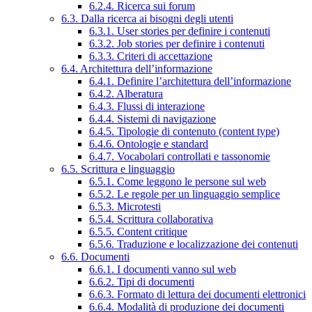
6.2.4. Ricerca sui forum
6.3. Dalla ricerca ai bisogni degli utenti
6.3.1. User stories per definire i contenuti
6.3.2. Job stories per definire i contenuti
6.3.3. Criteri di accettazione
6.4. Architettura dell’informazione
6.4.1. Definire l’architettura dell’informazione
6.4.2. Alberatura
6.4.3. Flussi di interazione
6.4.4. Sistemi di navigazione
6.4.5. Tipologie di contenuto (content type)
6.4.6. Ontologie e standard
6.4.7. Vocabolari controllati e tassonomie
6.5. Scrittura e linguaggio
6.5.1. Come leggono le persone sul web
6.5.2. Le regole per un linguaggio semplice
6.5.3. Microtesti
6.5.4. Scrittura collaborativa
6.5.5. Content critique
6.5.6. Traduzione e localizzazione dei contenuti
6.6. Documenti
6.6.1. I documenti vanno sul web
6.6.2. Tipi di documenti
6.6.3. Formato di lettura dei documenti elettronici
6.6.4. Modalità di produzione dei documenti