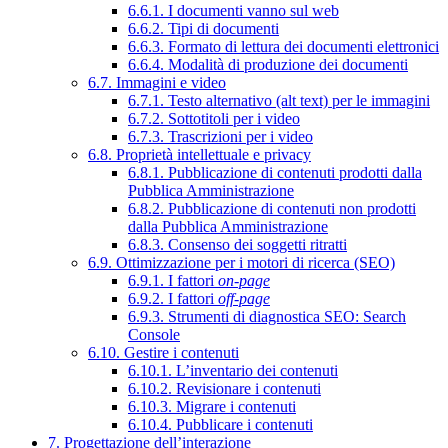
6.6.1. I documenti vanno sul web
6.6.2. Tipi di documenti
6.6.3. Formato di lettura dei documenti elettronici
6.6.4. Modalità di produzione dei documenti
6.7. Immagini e video
6.7.1. Testo alternativo (alt text) per le immagini
6.7.2. Sottotitoli per i video
6.7.3. Trascrizioni per i video
6.8. Proprietà intellettuale e privacy
6.8.1. Pubblicazione di contenuti prodotti dalla
Pubblica Amministrazione
6.8.2. Pubblicazione di contenuti non prodotti
dalla Pubblica Amministrazione
6.8.3. Consenso dei soggetti ritratti
6.9. Ottimizzazione per i motori di ricerca (SEO)
6.9.1. I fattori
on-page
6.9.2. I fattori
off-page
6.9.3. Strumenti di diagnostica SEO: Search
Console
6.10. Gestire i contenuti
6.10.1. L’inventario dei contenuti
6.10.2. Revisionare i contenuti
6.10.3. Migrare i contenuti
6.10.4. Pubblicare i contenuti
7. Progettazione dell’interazione