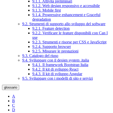
9.1.1. Attività preliminari
9.1.2. Web design responsivo e accessibile
9.1.3. Mobile first
9.1.4. Progressive enhancement e Graceful
degradation
9.2. Strumenti di supporto allo sviluppo del software
9.2.1. Feature detection
9.2.2. Verificare le feature disponibili con Can I
use
9.2.3. Strumenti e risorse per CSS e JavaScript
9.2.4. Supporto browser
9.2.5. Misurare le prestazioni
9.3. Catalogo del riuso
9.4. Sviluppare con il design system .italia
9.4.1. Il framework Bootstrap Italia
9.4.2. Il kit di sviluppo React
9.4.3. Il kit di sviluppo Angular
9.5. Sviluppare con i modelli di sito e servizi
glossario
A
B
C
D