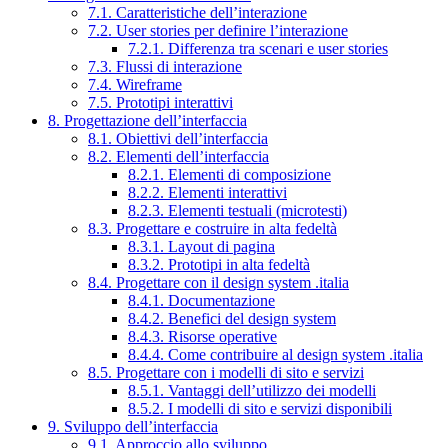
7.1. Caratteristiche dell’interazione
7.2. User stories per definire l’interazione
7.2.1. Differenza tra scenari e user stories
7.3. Flussi di interazione
7.4. Wireframe
7.5. Prototipi interattivi
8. Progettazione dell’interfaccia
8.1. Obiettivi dell’interfaccia
8.2. Elementi dell’interfaccia
8.2.1. Elementi di composizione
8.2.2. Elementi interattivi
8.2.3. Elementi testuali (microtesti)
8.3. Progettare e costruire in alta fedeltà
8.3.1. Layout di pagina
8.3.2. Prototipi in alta fedeltà
8.4. Progettare con il design system .italia
8.4.1. Documentazione
8.4.2. Benefici del design system
8.4.3. Risorse operative
8.4.4. Come contribuire al design system .italia
8.5. Progettare con i modelli di sito e servizi
8.5.1. Vantaggi dell’utilizzo dei modelli
8.5.2. I modelli di sito e servizi disponibili
9. Sviluppo dell’interfaccia
9.1. Approccio allo sviluppo