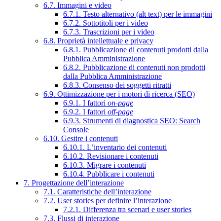
6.7. Immagini e video
6.7.1. Testo alternativo (alt text) per le immagini
6.7.2. Sottotitoli per i video
6.7.3. Trascrizioni per i video
6.8. Proprietà intellettuale e privacy
6.8.1. Pubblicazione di contenuti prodotti dalla
Pubblica Amministrazione
6.8.2. Pubblicazione di contenuti non prodotti
dalla Pubblica Amministrazione
6.8.3. Consenso dei soggetti ritratti
6.9. Ottimizzazione per i motori di ricerca (SEO)
6.9.1. I fattori
on-page
6.9.2. I fattori
off-page
6.9.3. Strumenti di diagnostica SEO: Search
Console
6.10. Gestire i contenuti
6.10.1. L’inventario dei contenuti
6.10.2. Revisionare i contenuti
6.10.3. Migrare i contenuti
6.10.4. Pubblicare i contenuti
7. Progettazione dell’interazione
7.1. Caratteristiche dell’interazione
7.2. User stories per definire l’interazione
7.2.1. Differenza tra scenari e user stories
7.3. Flussi di interazione