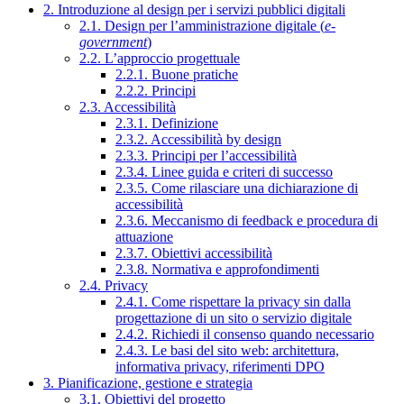
2. Introduzione al design per i servizi pubblici digitali
2.1. Design per l’amministrazione digitale (
e-
government
)
2.2. L’approccio progettuale
2.2.1. Buone pratiche
2.2.2. Principi
2.3. Accessibilità
2.3.1. Definizione
2.3.2. Accessibilità by design
2.3.3. Principi per l’accessibilità
2.3.4. Linee guida e criteri di successo
2.3.5. Come rilasciare una dichiarazione di
accessibilità
2.3.6. Meccanismo di feedback e procedura di
attuazione
2.3.7. Obiettivi accessibilità
2.3.8. Normativa e approfondimenti
2.4. Privacy
2.4.1. Come rispettare la privacy sin dalla
progettazione di un sito o servizio digitale
2.4.2. Richiedi il consenso quando necessario
2.4.3. Le basi del sito web: architettura,
informativa privacy, riferimenti DPO
3. Pianificazione, gestione e strategia
3.1. Obiettivi del progetto