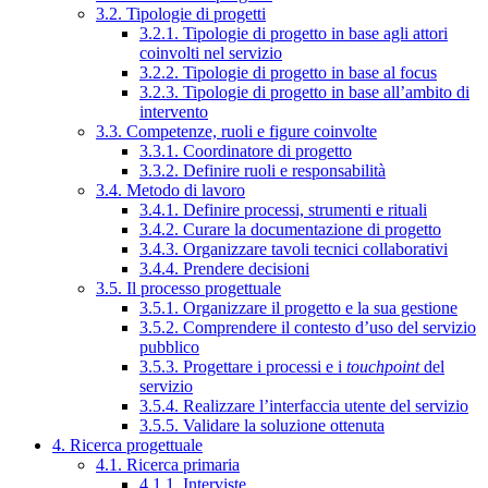
3.2. Tipologie di progetti
3.2.1. Tipologie di progetto in base agli attori
coinvolti nel servizio
3.2.2. Tipologie di progetto in base al focus
3.2.3. Tipologie di progetto in base all’ambito di
intervento
3.3. Competenze, ruoli e figure coinvolte
3.3.1. Coordinatore di progetto
3.3.2. Definire ruoli e responsabilità
3.4. Metodo di lavoro
3.4.1. Definire processi, strumenti e rituali
3.4.2. Curare la documentazione di progetto
3.4.3. Organizzare tavoli tecnici collaborativi
3.4.4. Prendere decisioni
3.5. Il processo progettuale
3.5.1. Organizzare il progetto e la sua gestione
3.5.2. Comprendere il contesto d’uso del servizio
pubblico
3.5.3. Progettare i processi e i
touchpoint
del
servizio
3.5.4. Realizzare l’interfaccia utente del servizio
3.5.5. Validare la soluzione ottenuta
4. Ricerca progettuale
4.1. Ricerca primaria
4.1.1. Interviste