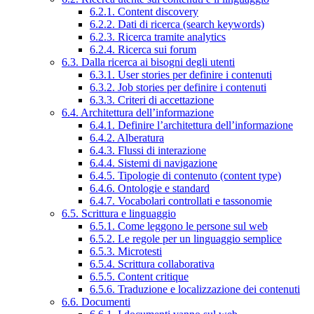
6.2.1. Content discovery
6.2.2. Dati di ricerca (search keywords)
6.2.3. Ricerca tramite analytics
6.2.4. Ricerca sui forum
6.3. Dalla ricerca ai bisogni degli utenti
6.3.1. User stories per definire i contenuti
6.3.2. Job stories per definire i contenuti
6.3.3. Criteri di accettazione
6.4. Architettura dell’informazione
6.4.1. Definire l’architettura dell’informazione
6.4.2. Alberatura
6.4.3. Flussi di interazione
6.4.4. Sistemi di navigazione
6.4.5. Tipologie di contenuto (content type)
6.4.6. Ontologie e standard
6.4.7. Vocabolari controllati e tassonomie
6.5. Scrittura e linguaggio
6.5.1. Come leggono le persone sul web
6.5.2. Le regole per un linguaggio semplice
6.5.3. Microtesti
6.5.4. Scrittura collaborativa
6.5.5. Content critique
6.5.6. Traduzione e localizzazione dei contenuti
6.6. Documenti