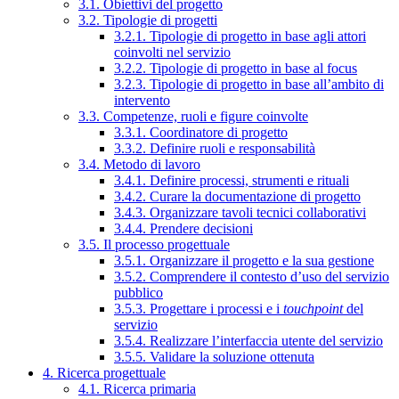
3.1. Obiettivi del progetto
3.2. Tipologie di progetti
3.2.1. Tipologie di progetto in base agli attori
coinvolti nel servizio
3.2.2. Tipologie di progetto in base al focus
3.2.3. Tipologie di progetto in base all’ambito di
intervento
3.3. Competenze, ruoli e figure coinvolte
3.3.1. Coordinatore di progetto
3.3.2. Definire ruoli e responsabilità
3.4. Metodo di lavoro
3.4.1. Definire processi, strumenti e rituali
3.4.2. Curare la documentazione di progetto
3.4.3. Organizzare tavoli tecnici collaborativi
3.4.4. Prendere decisioni
3.5. Il processo progettuale
3.5.1. Organizzare il progetto e la sua gestione
3.5.2. Comprendere il contesto d’uso del servizio
pubblico
3.5.3. Progettare i processi e i
touchpoint
del
servizio
3.5.4. Realizzare l’interfaccia utente del servizio
3.5.5. Validare la soluzione ottenuta
4. Ricerca progettuale
4.1. Ricerca primaria