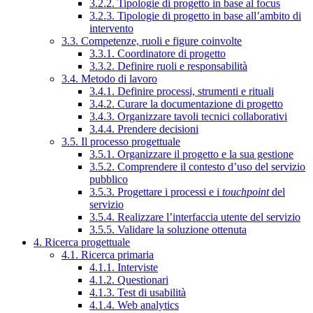
3.2.2. Tipologie di progetto in base al focus
3.2.3. Tipologie di progetto in base all’ambito di
intervento
3.3. Competenze, ruoli e figure coinvolte
3.3.1. Coordinatore di progetto
3.3.2. Definire ruoli e responsabilità
3.4. Metodo di lavoro
3.4.1. Definire processi, strumenti e rituali
3.4.2. Curare la documentazione di progetto
3.4.3. Organizzare tavoli tecnici collaborativi
3.4.4. Prendere decisioni
3.5. Il processo progettuale
3.5.1. Organizzare il progetto e la sua gestione
3.5.2. Comprendere il contesto d’uso del servizio
pubblico
3.5.3. Progettare i processi e i
touchpoint
del
servizio
3.5.4. Realizzare l’interfaccia utente del servizio
3.5.5. Validare la soluzione ottenuta
4. Ricerca progettuale
4.1. Ricerca primaria
4.1.1. Interviste
4.1.2. Questionari
4.1.3. Test di usabilità
4.1.4. Web analytics