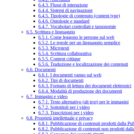
6.4.3. Flussi di interazione
6.4.4. Sistemi di navigazione
6.4.5. Tipologie di contenuto (content type)
6.4.6. Ontologie e standard
6.4.7. Vocabolari controllati e tassonomie
6.5. Scrittura e linguaggio
6.5.1. Come leggono le persone sul web
6.5.2. Le regole per un linguaggio semplice
6.5.3. Microtesti
6.5.4. Scrittura collaborativa
6.5.5. Content critique
6.5.6. Traduzione e localizzazione dei contenuti
6.6. Documenti
6.6.1. I documenti vanno sul web
6.6.2. Tipi di documenti
6.6.3. Formato di lettura dei documenti elettronici
6.6.4. Modalità di produzione dei documenti
6.7. Immagini e video
6.7.1. Testo alternativo (alt text) per le immagini
6.7.2. Sottotitoli per i video
6.7.3. Trascrizioni per i video
6.8. Proprietà intellettuale e privacy
6.8.1. Pubblicazione di contenuti prodotti dalla P
6.8.2. Pubblicazione di contenuti non prodotti dal