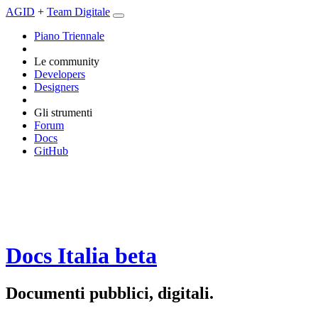
AGID
+
Team Digitale
Piano Triennale
Le community
Developers
Designers
Gli strumenti
Forum
Docs
GitHub
Docs Italia
beta
Documenti pubblici, digitali.