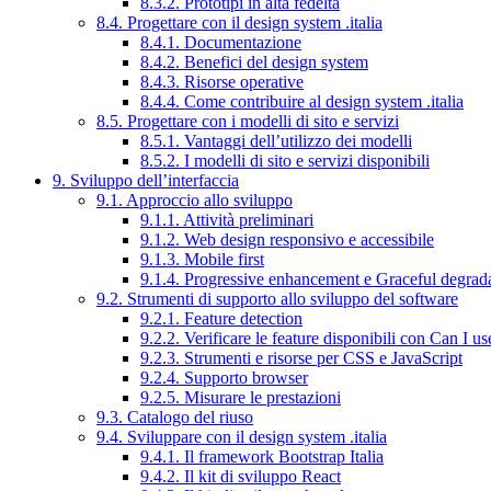
8.3.2. Prototipi in alta fedeltà
8.4. Progettare con il design system .italia
8.4.1. Documentazione
8.4.2. Benefici del design system
8.4.3. Risorse operative
8.4.4. Come contribuire al design system .italia
8.5. Progettare con i modelli di sito e servizi
8.5.1. Vantaggi dell’utilizzo dei modelli
8.5.2. I modelli di sito e servizi disponibili
9. Sviluppo dell’interfaccia
9.1. Approccio allo sviluppo
9.1.1. Attività preliminari
9.1.2. Web design responsivo e accessibile
9.1.3. Mobile first
9.1.4. Progressive enhancement e Graceful degrad
9.2. Strumenti di supporto allo sviluppo del software
9.2.1. Feature detection
9.2.2. Verificare le feature disponibili con Can I us
9.2.3. Strumenti e risorse per CSS e JavaScript
9.2.4. Supporto browser
9.2.5. Misurare le prestazioni
9.3. Catalogo del riuso
9.4. Sviluppare con il design system .italia
9.4.1. Il framework Bootstrap Italia
9.4.2. Il kit di sviluppo React