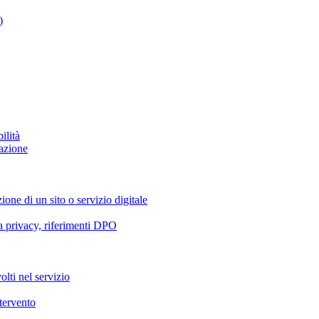
)
ilità
azione
ione di un sito o servizio digitale
va privacy, riferimenti DPO
olti nel servizio
ntervento