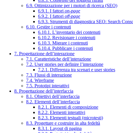
6.8.3. Consenso dei soggetti ritratti
6.9. Ottimizzazione per i motori di ricerca (SEO)
6.9.1. I fattori
on-page
6.9.2. I fattori
off-page
6.9.3. Strumenti di diagnostica SEO: Search Cons
6.10. Gestire i contenuti
6.10.1. L’inventario dei contenuti
6.10.2. Revisionare i contenuti
6.10.3. Migrare i contenuti
6.10.4. Pubblicare i contenuti
7. Progettazione dell’interazione
7.1. Caratteristiche dell’interazione
7.2. User stories per definire l’interazione
7.2.1. Differenza tra scenari e user stories
7.3. Flussi di interazione
7.4. Wireframe
7.5. Prototipi interattivi
8. Progettazione dell’interfaccia
8.1. Obiettivi dell’interfaccia
8.2. Elementi dell’interfaccia
8.2.1. Elementi di composizione
8.2.2. Elementi interattivi
8.2.3. Elementi testuali (microtesti)
8.3. Progettare e costruire in alta fedeltà
8.3.1. Layout di pagina