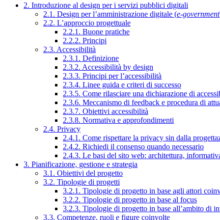
2. Introduzione al design per i servizi pubblici digitali
2.1. Design per l’amministrazione digitale (
e-government
2.2. L’approccio progettuale
2.2.1. Buone pratiche
2.2.2. Principi
2.3. Accessibilità
2.3.1. Definizione
2.3.2. Accessibilità by design
2.3.3. Principi per l’accessibilità
2.3.4. Linee guida e criteri di successo
2.3.5. Come rilasciare una dichiarazione di accessib
2.3.6. Meccanismo di feedback e procedura di attu
2.3.7. Obiettivi accessibilità
2.3.8. Normativa e approfondimenti
2.4. Privacy
2.4.1. Come rispettare la privacy sin dalla progettaz
2.4.2. Richiedi il consenso quando necessario
2.4.3. Le basi del sito web: architettura, informati
3. Pianificazione, gestione e strategia
3.1. Obiettivi del progetto
3.2. Tipologie di progetti
3.2.1. Tipologie di progetto in base agli attori coinv
3.2.2. Tipologie di progetto in base al focus
3.2.3. Tipologie di progetto in base all’ambito di i
3.3. Competenze, ruoli e figure coinvolte