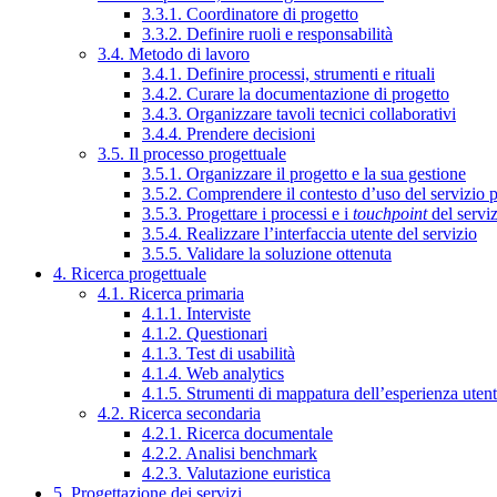
3.3.1. Coordinatore di progetto
3.3.2. Definire ruoli e responsabilità
3.4. Metodo di lavoro
3.4.1. Definire processi, strumenti e rituali
3.4.2. Curare la documentazione di progetto
3.4.3. Organizzare tavoli tecnici collaborativi
3.4.4. Prendere decisioni
3.5. Il processo progettuale
3.5.1. Organizzare il progetto e la sua gestione
3.5.2. Comprendere il contesto d’uso del servizio 
3.5.3. Progettare i processi e i
touchpoint
del servi
3.5.4. Realizzare l’interfaccia utente del servizio
3.5.5. Validare la soluzione ottenuta
4. Ricerca progettuale
4.1. Ricerca primaria
4.1.1. Interviste
4.1.2. Questionari
4.1.3. Test di usabilità
4.1.4. Web analytics
4.1.5. Strumenti di mappatura dell’esperienza uten
4.2. Ricerca secondaria
4.2.1. Ricerca documentale
4.2.2. Analisi benchmark
4.2.3. Valutazione euristica
5. Progettazione dei servizi