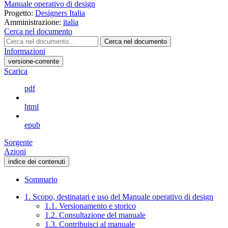
Manuale operativo di design
Progetto:
Designers Italia
Amministrazione:
italia
Cerca nel documento
Cerca nel documento
Informazioni
versione-corrente
Scarica
pdf
html
epub
Sorgente
Azioni
indice dei contenuti
Sommario
1. Scopo, destinatari e uso del Manuale operativo di design
1.1. Versionamento e storico
1.2. Consultazione del manuale
1.3. Contribuisci al manuale