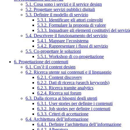
5.1. Cosa sono i servizi e il service design
5.2. Progettare servizi pubblici digitali
5.3. Definire il modello di servizio
5.3.1. Identificare gli attori coinvolti
5.3.2. Formulare la proposta di valore
5.3.3. Inquadrare gli elementi costitutivi del serviz
5.4. Descrivere il funzionamento del servizio
5.4.1. Mappare l’ecosistema
5.4.2. Rappresentare i flussi di servizio
5.5. Co-progettare le soluzioni
5.5.1. Workshop di co-progettazione
6. Progettazione dei contenuti
6.1. Cos’è il content design
6.2. Ricerca utente sui contenuti e il linguaggio
6.2.1. Content discovery
6.2.2. Dati di ricerca (search keywords)
6.2.3. Ricerca tramite analytics
6.2.4. Ricerca sui forum
6.3. Dalla ricerca ai bisogni degli utenti
6.3.1. User stories per definire i contenuti
6.3.2. Job stories per definire i contenuti
6.3.3. Criteri di accettazione
6.4. Architettura dell’informazione
6.4.1. Definire l’architettura dell’informazione
6.4.2. Alberatura