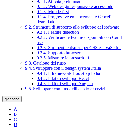
9.1.1. Attività preliminari
9.1.2. Web design responsivo e accessibile
9.1.3. Mobile first
9.1.4. Progressive enhancement e Graceful
degradation
9.2. Strumenti di supporto allo sviluppo del software
9.2.1. Feature detection
9.2.2. Verificare le feature disponibili con Can I
use
9.2.3. Strumenti e risorse per CSS e JavaScript
9.2.4. Supporto browser
9.2.5. Misurare le prestazioni
9.3. Catalogo del riuso
9.4. Sviluppare con il design system .italia
9.4.1. Il framework Bootstrap Italia
9.4.2. Il kit di sviluppo React
9.4.3. Il kit di sviluppo Angular
9.5. Sviluppare con i modelli di sito e servizi
glossario
A
B
C
D