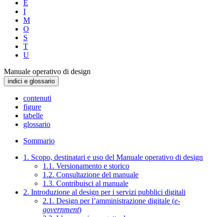
E
I
M
O
S
T
U
Manuale operativo di design
indici e glossario
contenuti
figure
tabelle
glossario
Sommario
1. Scopo, destinatari e uso del Manuale operativo di design
1.1. Versionamento e storico
1.2. Consultazione del manuale
1.3. Contribuisci al manuale
2. Introduzione al design per i servizi pubblici digitali
2.1. Design per l’amministrazione digitale (
e-
government
)