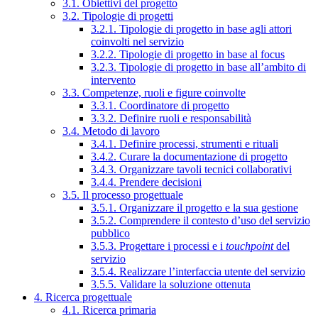
3.1. Obiettivi del progetto
3.2. Tipologie di progetti
3.2.1. Tipologie di progetto in base agli attori
coinvolti nel servizio
3.2.2. Tipologie di progetto in base al focus
3.2.3. Tipologie di progetto in base all’ambito di
intervento
3.3. Competenze, ruoli e figure coinvolte
3.3.1. Coordinatore di progetto
3.3.2. Definire ruoli e responsabilità
3.4. Metodo di lavoro
3.4.1. Definire processi, strumenti e rituali
3.4.2. Curare la documentazione di progetto
3.4.3. Organizzare tavoli tecnici collaborativi
3.4.4. Prendere decisioni
3.5. Il processo progettuale
3.5.1. Organizzare il progetto e la sua gestione
3.5.2. Comprendere il contesto d’uso del servizio
pubblico
3.5.3. Progettare i processi e i
touchpoint
del
servizio
3.5.4. Realizzare l’interfaccia utente del servizio
3.5.5. Validare la soluzione ottenuta
4. Ricerca progettuale
4.1. Ricerca primaria