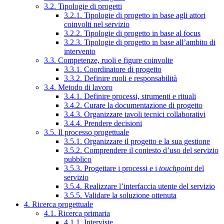
3.2. Tipologie di progetti
3.2.1. Tipologie di progetto in base agli attori
coinvolti nel servizio
3.2.2. Tipologie di progetto in base al focus
3.2.3. Tipologie di progetto in base all’ambito di
intervento
3.3. Competenze, ruoli e figure coinvolte
3.3.1. Coordinatore di progetto
3.3.2. Definire ruoli e responsabilità
3.4. Metodo di lavoro
3.4.1. Definire processi, strumenti e rituali
3.4.2. Curare la documentazione di progetto
3.4.3. Organizzare tavoli tecnici collaborativi
3.4.4. Prendere decisioni
3.5. Il processo progettuale
3.5.1. Organizzare il progetto e la sua gestione
3.5.2. Comprendere il contesto d’uso del servizio
pubblico
3.5.3. Progettare i processi e i
touchpoint
del
servizio
3.5.4. Realizzare l’interfaccia utente del servizio
3.5.5. Validare la soluzione ottenuta
4. Ricerca progettuale
4.1. Ricerca primaria
4.1.1. Interviste