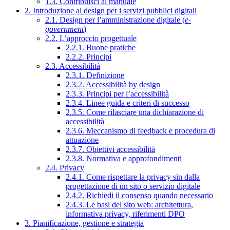
1.3. Contribuisci al manuale
2. Introduzione al design per i servizi pubblici digitali
2.1. Design per l’amministrazione digitale (
e-
government
)
2.2. L’approccio progettuale
2.2.1. Buone pratiche
2.2.2. Principi
2.3. Accessibilità
2.3.1. Definizione
2.3.2. Accessibilità by design
2.3.3. Principi per l’accessibilità
2.3.4. Linee guida e criteri di successo
2.3.5. Come rilasciare una dichiarazione di
accessibilità
2.3.6. Meccanismo di feedback e procedura di
attuazione
2.3.7. Obiettivi accessibilità
2.3.8. Normativa e approfondimenti
2.4. Privacy
2.4.1. Come rispettare la privacy sin dalla
progettazione di un sito o servizio digitale
2.4.2. Richiedi il consenso quando necessario
2.4.3. Le basi del sito web: architettura,
informativa privacy, riferimenti DPO
3. Pianificazione, gestione e strategia