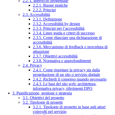
2.2. L’approccio progettuale
2.2.1. Buone pratiche
2.2.2. Principi
2.3. Accessibilità
2.3.1. Definizione
2.3.2. Accessibilità by design
2.3.3. Principi per l’accessibilità
2.3.4. Linee guida e criteri di successo
2.3.5. Come rilasciare una dichiarazione di
accessibilità
2.3.6. Meccanismo di feedback e procedura di
attuazione
2.3.7. Obiettivi accessibilità
2.3.8. Normativa e approfondimenti
2.4. Privacy
2.4.1. Come rispettare la privacy sin dalla
progettazione di un sito o servizio digitale
2.4.2. Richiedi il consenso quando necessario
2.4.3. Le basi del sito web: architettura,
informativa privacy, riferimenti DPO
3. Pianificazione, gestione e strategia
3.1. Obiettivi del progetto
3.2. Tipologie di progetti
3.2.1. Tipologie di progetto in base agli attori
coinvolti nel servizio