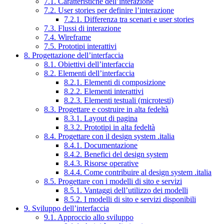
7.1. Caratteristiche dell’interazione
7.2. User stories per definire l’interazione
7.2.1. Differenza tra scenari e user stories
7.3. Flussi di interazione
7.4. Wireframe
7.5. Prototipi interattivi
8. Progettazione dell’interfaccia
8.1. Obiettivi dell’interfaccia
8.2. Elementi dell’interfaccia
8.2.1. Elementi di composizione
8.2.2. Elementi interattivi
8.2.3. Elementi testuali (microtesti)
8.3. Progettare e costruire in alta fedeltà
8.3.1. Layout di pagina
8.3.2. Prototipi in alta fedeltà
8.4. Progettare con il design system .italia
8.4.1. Documentazione
8.4.2. Benefici del design system
8.4.3. Risorse operative
8.4.4. Come contribuire al design system .italia
8.5. Progettare con i modelli di sito e servizi
8.5.1. Vantaggi dell’utilizzo dei modelli
8.5.2. I modelli di sito e servizi disponibili
9. Sviluppo dell’interfaccia
9.1. Approccio allo sviluppo