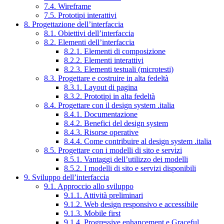
7.4. Wireframe
7.5. Prototipi interattivi
8. Progettazione dell’interfaccia
8.1. Obiettivi dell’interfaccia
8.2. Elementi dell’interfaccia
8.2.1. Elementi di composizione
8.2.2. Elementi interattivi
8.2.3. Elementi testuali (microtesti)
8.3. Progettare e costruire in alta fedeltà
8.3.1. Layout di pagina
8.3.2. Prototipi in alta fedeltà
8.4. Progettare con il design system .italia
8.4.1. Documentazione
8.4.2. Benefici del design system
8.4.3. Risorse operative
8.4.4. Come contribuire al design system .italia
8.5. Progettare con i modelli di sito e servizi
8.5.1. Vantaggi dell’utilizzo dei modelli
8.5.2. I modelli di sito e servizi disponibili
9. Sviluppo dell’interfaccia
9.1. Approccio allo sviluppo
9.1.1. Attività preliminari
9.1.2. Web design responsivo e accessibile
9.1.3. Mobile first
9.1.4. Progressive enhancement e Graceful