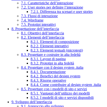
7.1. Caratteristiche dell’interazione
7.2. User stories per definire l’interazione
7.2.1. Differenza tra scenari e user stories
7.3. Flussi di interazione
7.4. Wireframe
7.5. Prototipi interattivi
8. Progettazione dell’interfaccia
8.1. Obiettivi dell’interfaccia
8.2. Elementi dell’interfaccia
8.2.1. Elementi di composizione
8.2.2. Elementi interattivi
8.2.3. Elementi testuali (microtesti)
8.3. Progettare e costruire in alta fedeltà
8.3.1. Layout di pagina
8.3.2. Prototipi in alta fedeltà
8.4. Progettare con il design system .italia
8.4.1. Documentazione
8.4.2. Benefici del design system
8.4.3. Risorse operative
8.4.4. Come contribuire al design system .italia
8.5. Progettare con i modelli di sito e servizi
8.5.1. Vantaggi dell’utilizzo dei modelli
8.5.2. I modelli di sito e servizi disponibili
9. Sviluppo dell’interfaccia
9.1. Approccio allo sviluppo