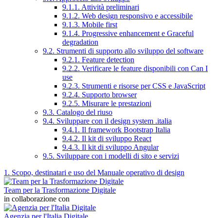
9.1.1. Attività preliminari
9.1.2. Web design responsivo e accessibile
9.1.3. Mobile first
9.1.4. Progressive enhancement e Graceful
degradation
9.2. Strumenti di supporto allo sviluppo del software
9.2.1. Feature detection
9.2.2. Verificare le feature disponibili con Can I
use
9.2.3. Strumenti e risorse per CSS e JavaScript
9.2.4. Supporto browser
9.2.5. Misurare le prestazioni
9.3. Catalogo del riuso
9.4. Sviluppare con il design system .italia
9.4.1. Il framework Bootstrap Italia
9.4.2. Il kit di sviluppo React
9.4.3. Il kit di sviluppo Angular
9.5. Sviluppare con i modelli di sito e servizi
1. Scopo, destinatari e uso del Manuale operativo di design
Team per la Trasformazione Digitale
in collaborazione con
Agenzia per l'Italia Digitale