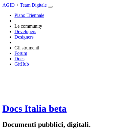
AGID
+
Team Digitale
Piano Triennale
Le community
Developers
Designers
Gli strumenti
Forum
Docs
GitHub
Docs Italia
beta
Documenti pubblici, digitali.