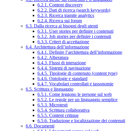
6.2.1. Content discovery
6.2.2. Dati di ricerca (search keywords)
6.2.3. Ricerca tramite analytics
6.2.4. Ricerca sui forum
6.3. Dalla ricerca ai bisogni degli utenti
6.3.1. User stories per definire i contenuti
6.3.2. Job stories per definire i contenuti
6.3.3. Criteri di accettazione
6.4. Architettura dell’informazione
6.4.1. Definire l’architettura dell’informazione
6.4.2. Alberatura
6.4.3. Flussi di interazione
6.4.4. Sistemi di navigazione
6.4.5. Tipologie di contenuto (content type)
6.4.6. Ontologie e standard
6.4.7. Vocabolari controllati e tassonomie
6.5. Scrittura e linguaggio
6.5.1. Come leggono le persone sul web
6.5.2. Le regole per un linguaggio semplice
6.5.3. Microtesti
6.5.4. Scrittura collaborativa
6.5.5. Content critique
6.5.6. Traduzione e localizzazione dei contenuti
6.6. Documenti