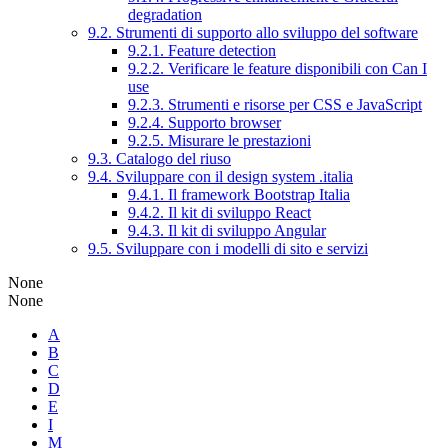
degradation
9.2. Strumenti di supporto allo sviluppo del software
9.2.1. Feature detection
9.2.2. Verificare le feature disponibili con Can I
use
9.2.3. Strumenti e risorse per CSS e JavaScript
9.2.4. Supporto browser
9.2.5. Misurare le prestazioni
9.3. Catalogo del riuso
9.4. Sviluppare con il design system .italia
9.4.1. Il framework Bootstrap Italia
9.4.2. Il kit di sviluppo React
9.4.3. Il kit di sviluppo Angular
9.5. Sviluppare con i modelli di sito e servizi
None
None
A
B
C
D
E
I
M