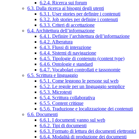
6.2.4. Ricerca sui forum
6.3. Dalla ricerca ai bisogni degli utenti
6.3.1. User stories per definire i contenuti
6.3.2. Job stories per definire i contenuti
6.3.3. Criteri di accettazione
6.4. Architettura dell’informazione
6.4.1. Definire l’architettura dell’informazione
6.4.2. Alberatura
6.4.3. Flussi di interazione
6.4.4. Sistemi di navigazione
6.4.5. Tipologie di contenuto (content type)
6.4.6. Ontologie e standard
6.4.7. Vocabolari controllati e tassonomie
6.5. Scrittura e linguaggio
6.5.1. Come leggono le persone sul web
6.5.2. Le regole per un linguaggio semplice
6.5.3. Microtesti
6.5.4. Scrittura collaborativa
6.5.5. Content critique
6.5.6. Traduzione e localizzazione dei contenuti
6.6. Documenti
6.6.1. I documenti vanno sul web
6.6.2. Tipi di documenti
6.6.3. Formato di lettura dei documenti elettronici
6.6.4. Modalità di produzione dei documenti