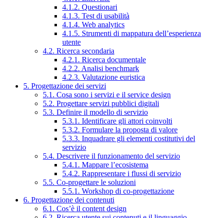
4.1.2. Questionari
4.1.3. Test di usabilità
4.1.4. Web analytics
4.1.5. Strumenti di mappatura dell’esperienza
utente
4.2. Ricerca secondaria
4.2.1. Ricerca documentale
4.2.2. Analisi benchmark
4.2.3. Valutazione euristica
5. Progettazione dei servizi
5.1. Cosa sono i servizi e il service design
5.2. Progettare servizi pubblici digitali
5.3. Definire il modello di servizio
5.3.1. Identificare gli attori coinvolti
5.3.2. Formulare la proposta di valore
5.3.3. Inquadrare gli elementi costitutivi del
servizio
5.4. Descrivere il funzionamento del servizio
5.4.1. Mappare l’ecosistema
5.4.2. Rappresentare i flussi di servizio
5.5. Co-progettare le soluzioni
5.5.1. Workshop di co-progettazione
6. Progettazione dei contenuti
6.1. Cos’è il content design
6.2. Ricerca utente sui contenuti e il linguaggio