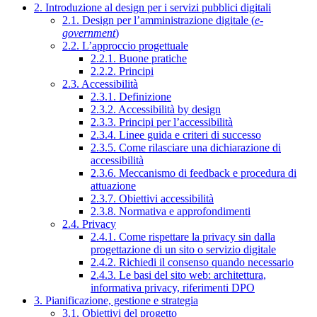
2. Introduzione al design per i servizi pubblici digitali
2.1. Design per l’amministrazione digitale (
e-
government
)
2.2. L’approccio progettuale
2.2.1. Buone pratiche
2.2.2. Principi
2.3. Accessibilità
2.3.1. Definizione
2.3.2. Accessibilità by design
2.3.3. Principi per l’accessibilità
2.3.4. Linee guida e criteri di successo
2.3.5. Come rilasciare una dichiarazione di
accessibilità
2.3.6. Meccanismo di feedback e procedura di
attuazione
2.3.7. Obiettivi accessibilità
2.3.8. Normativa e approfondimenti
2.4. Privacy
2.4.1. Come rispettare la privacy sin dalla
progettazione di un sito o servizio digitale
2.4.2. Richiedi il consenso quando necessario
2.4.3. Le basi del sito web: architettura,
informativa privacy, riferimenti DPO
3. Pianificazione, gestione e strategia
3.1. Obiettivi del progetto