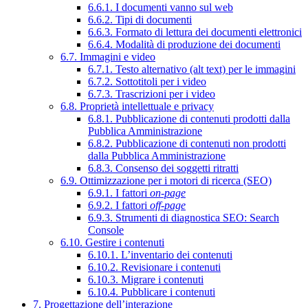
6.6.1. I documenti vanno sul web
6.6.2. Tipi di documenti
6.6.3. Formato di lettura dei documenti elettronici
6.6.4. Modalità di produzione dei documenti
6.7. Immagini e video
6.7.1. Testo alternativo (alt text) per le immagini
6.7.2. Sottotitoli per i video
6.7.3. Trascrizioni per i video
6.8. Proprietà intellettuale e privacy
6.8.1. Pubblicazione di contenuti prodotti dalla
Pubblica Amministrazione
6.8.2. Pubblicazione di contenuti non prodotti
dalla Pubblica Amministrazione
6.8.3. Consenso dei soggetti ritratti
6.9. Ottimizzazione per i motori di ricerca (SEO)
6.9.1. I fattori
on-page
6.9.2. I fattori
off-page
6.9.3. Strumenti di diagnostica SEO: Search
Console
6.10. Gestire i contenuti
6.10.1. L’inventario dei contenuti
6.10.2. Revisionare i contenuti
6.10.3. Migrare i contenuti
6.10.4. Pubblicare i contenuti
7. Progettazione dell’interazione