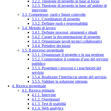
3.2.2. Tipologie di progetto in base al focus
3.2.3. Tipologie di progetto in base all’ambito di
intervento
3.3. Competenze, ruoli e figure coinvolte
3.3.1. Coordinatore di progetto
3.3.2. Definire ruoli e responsabilità
3.4. Metodo di lavoro
3.4.1. Definire processi, strumenti e rituali
3.4.2. Curare la documentazione di progetto
3.4.3. Organizzare tavoli tecnici collaborativi
3.4.4. Prendere decisioni
3.5. Il processo progettuale
3.5.1. Organizzare il progetto e la sua gestione
3.5.2. Comprendere il contesto d’uso del servizio
pubblico
3.5.3. Progettare i processi e i
touchpoint
del
servizio
3.5.4. Realizzare l’interfaccia utente del servizio
3.5.5. Validare la soluzione ottenuta
4. Ricerca progettuale
4.1. Ricerca primaria
4.1.1. Interviste
4.1.2. Questionari
4.1.3. Test di usabilità
4.1.4. Web analytics