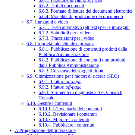
6.6.1. I documenti vanno sul web
6.6.2. Tipi di documenti
6.6.3. Formato di lettura dei documenti elettronici
6.6.4. Modalità di produzione dei documenti
6.7. Immagini e video
6.7.1. Testo alternativo (alt text) per le immagini
6.7.2. Sottotitoli per i video
6.7.3. Trascrizioni per i video
6.8. Proprietà intellettuale e privacy
6.8.1. Pubblicazione di contenuti prodotti dalla
Pubblica Amministrazione
6.8.2. Pubblicazione di contenuti non prodotti
dalla Pubblica Amministrazione
6.8.3. Consenso dei soggetti ritratti
6.9. Ottimizzazione per i motori di ricerca (SEO)
6.9.1. I fattori
on-page
6.9.2. I fattori
off-page
6.9.3. Strumenti di diagnostica SEO: Search
Console
6.10. Gestire i contenuti
6.10.1. L’inventario dei contenuti
6.10.2. Revisionare i contenuti
6.10.3. Migrare i contenuti
6.10.4. Pubblicare i contenuti
7. Progettazione dell’interazione