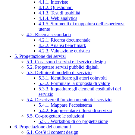
4.1.1. Interviste
4.1.2. Questionari
4.1.3. Test di usabilità
4.1.4. Web analytics
4.1.5. Strumenti di mappatura dell’esperienza
utente
4.2. Ricerca secondaria
4.2.1. Ricerca documentale
4.2.2. Analisi benchmark
4.2.3. Valutazione euristica
5. Progettazione dei servizi
5.1. Cosa sono i servizi e il service design
5.2. Progettare servizi pubblici digitali
5.3. Definire il modello di servizio
5.3.1. Identificare gli attori coinvolti
5.3.2. Formulare la proposta di valore
5.3.3. Inquadrare gli elementi costitutivi del
servizio
5.4. Descrivere il funzionamento del servizio
5.4.1. Mappare l’ecosistema
5.4.2. Rappresentare i flussi di servizio
5.5. Co-progettare le soluzioni
5.5.1. Workshop di co-progettazione
6. Progettazione dei contenuti
6.1. Cos’è il content design