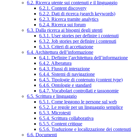
6.2. Ricerca utente sui contenuti e il linguaggio
6.2.1. Content discovery
6.2.2. Dati di ricerca (search keywords)
6.2.3. Ricerca tramite analytics
6.2.4. Ricerca sui forum
6.3. Dalla ricerca ai bisogni degli utenti
6.3.1. User stories per definire i contenuti
6.3.2. Job stories per definire i contenuti
6.3.3. Criteri di accettazione
6.4. Architettura dell’informazione
6.4.1. Definire l’architettura dell’informazione
6.4.2. Alberatura
6.4.3. Flussi di interazione
6.4.4. Sistemi di navigazione
6.4.5. Tipologie di contenuto (content type)
6.4.6. Ontologie e standard
6.4.7. Vocabolari controllati e tassonomie
6.5. Scrittura e linguaggio
6.5.1. Come leggono le persone sul web
6.5.2. Le regole per un linguaggio semplice
6.5.3. Microtesti
6.5.4. Scrittura collaborativa
6.5.5. Content critique
6.5.6. Traduzione e localizzazione dei contenuti
6.6. Documenti