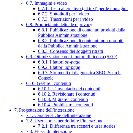
6.7. Immagini e video
6.7.1. Testo alternativo (alt text) per le immagini
6.7.2. Sottotitoli per i video
6.7.3. Trascrizioni per i video
6.8. Proprietà intellettuale e privacy
6.8.1. Pubblicazione di contenuti prodotti dalla
Pubblica Amministrazione
6.8.2. Pubblicazione di contenuti non prodotti
dalla Pubblica Amministrazione
6.8.3. Consenso dei soggetti ritratti
6.9. Ottimizzazione per i motori di ricerca (SEO)
6.9.1. I fattori
on-page
6.9.2. I fattori
off-page
6.9.3. Strumenti di diagnostica SEO: Search
Console
6.10. Gestire i contenuti
6.10.1. L’inventario dei contenuti
6.10.2. Revisionare i contenuti
6.10.3. Migrare i contenuti
6.10.4. Pubblicare i contenuti
7. Progettazione dell’interazione
7.1. Caratteristiche dell’interazione
7.2. User stories per definire l’interazione
7.2.1. Differenza tra scenari e user stories
7.3. Flussi di interazione