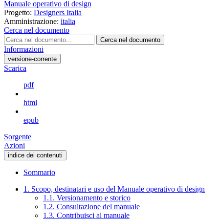
Manuale operativo di design
Progetto:
Designers Italia
Amministrazione:
italia
Cerca nel documento
Cerca nel documento
Informazioni
versione-corrente
Scarica
pdf
html
epub
Sorgente
Azioni
indice dei contenuti
Sommario
1. Scopo, destinatari e uso del Manuale operativo di design
1.1. Versionamento e storico
1.2. Consultazione del manuale
1.3. Contribuisci al manuale