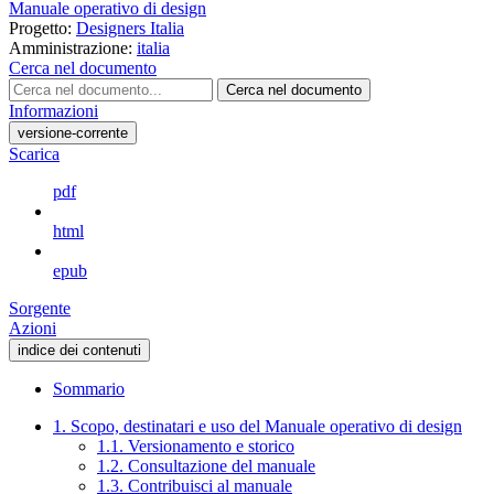
Manuale operativo di design
Progetto:
Designers Italia
Amministrazione:
italia
Cerca nel documento
Cerca nel documento
Informazioni
versione-corrente
Scarica
pdf
html
epub
Sorgente
Azioni
indice dei contenuti
Sommario
1. Scopo, destinatari e uso del Manuale operativo di design
1.1. Versionamento e storico
1.2. Consultazione del manuale
1.3. Contribuisci al manuale