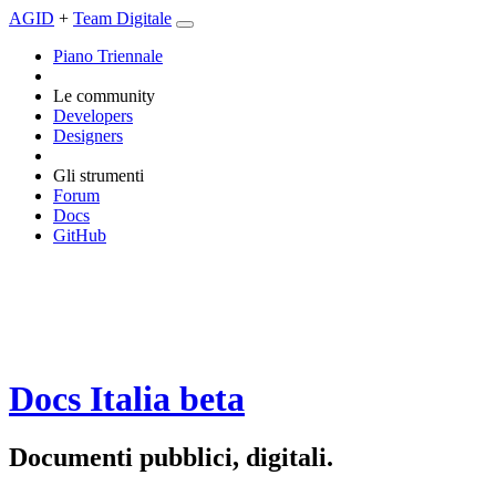
AGID
+
Team Digitale
Piano Triennale
Le community
Developers
Designers
Gli strumenti
Forum
Docs
GitHub
Docs Italia
beta
Documenti pubblici, digitali.