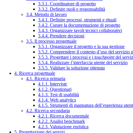
3.3.1. Coordinatore di progetto
3.3.2. Definire ruoli e responsabilità
3.4. Metodo di lavoro
3.4.1. Definire processi, strumenti e rituali
3.4.2. Curare la documentazione di progetto
3.4.3. Organizzare tavoli tecnici collaborativi
3.4.4. Prendere decisioni
3.5. Il processo progettuale
3.5.1. Organizzare il progetto e la sua gestione
3.5.2. Comprendere il contesto d’uso del servizio 
3.5.3. Progettare i processi e i
touchpoint
del servi
3.5.4. Realizzare l’interfaccia utente del servizio
3.5.5. Validare la soluzione ottenuta
4. Ricerca progettuale
4.1. Ricerca primaria
4.1.1. Interviste
4.1.2. Questionari
4.1.3. Test di usabilità
4.1.4. Web analytics
4.1.5. Strumenti di mappatura dell’esperienza uten
4.2. Ricerca secondaria
4.2.1. Ricerca documentale
4.2.2. Analisi benchmark
4.2.3. Valutazione euristica
5. Progettazione dei servizi