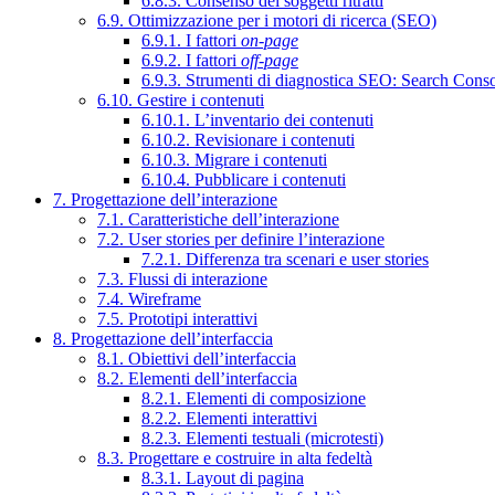
6.8.3. Consenso dei soggetti ritratti
6.9. Ottimizzazione per i motori di ricerca (SEO)
6.9.1. I fattori
on-page
6.9.2. I fattori
off-page
6.9.3. Strumenti di diagnostica SEO: Search Cons
6.10. Gestire i contenuti
6.10.1. L’inventario dei contenuti
6.10.2. Revisionare i contenuti
6.10.3. Migrare i contenuti
6.10.4. Pubblicare i contenuti
7. Progettazione dell’interazione
7.1. Caratteristiche dell’interazione
7.2. User stories per definire l’interazione
7.2.1. Differenza tra scenari e user stories
7.3. Flussi di interazione
7.4. Wireframe
7.5. Prototipi interattivi
8. Progettazione dell’interfaccia
8.1. Obiettivi dell’interfaccia
8.2. Elementi dell’interfaccia
8.2.1. Elementi di composizione
8.2.2. Elementi interattivi
8.2.3. Elementi testuali (microtesti)
8.3. Progettare e costruire in alta fedeltà
8.3.1. Layout di pagina