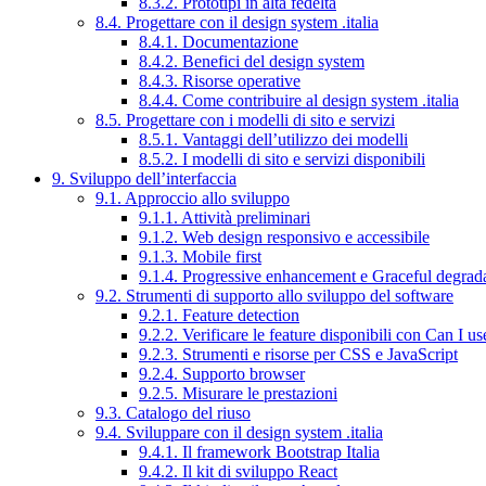
8.3.2. Prototipi in alta fedeltà
8.4. Progettare con il design system .italia
8.4.1. Documentazione
8.4.2. Benefici del design system
8.4.3. Risorse operative
8.4.4. Come contribuire al design system .italia
8.5. Progettare con i modelli di sito e servizi
8.5.1. Vantaggi dell’utilizzo dei modelli
8.5.2. I modelli di sito e servizi disponibili
9. Sviluppo dell’interfaccia
9.1. Approccio allo sviluppo
9.1.1. Attività preliminari
9.1.2. Web design responsivo e accessibile
9.1.3. Mobile first
9.1.4. Progressive enhancement e Graceful degrad
9.2. Strumenti di supporto allo sviluppo del software
9.2.1. Feature detection
9.2.2. Verificare le feature disponibili con Can I us
9.2.3. Strumenti e risorse per CSS e JavaScript
9.2.4. Supporto browser
9.2.5. Misurare le prestazioni
9.3. Catalogo del riuso
9.4. Sviluppare con il design system .italia
9.4.1. Il framework Bootstrap Italia
9.4.2. Il kit di sviluppo React