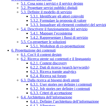
5.1. Cosa sono i servizi e il service design
5.2. Progettare servizi pubblici digitali
5.3. Definire il modello di servizio
5.3.1. Identificare gli attori coinvolti
5.3.2. Formulare la proposta di valore
5.3.3. Inquadrare gli elementi costitutivi del serviz
5.4. Descrivere il funzionamento del servizio
5.4.1. Mappare l’ecosistema
5.4.2. Rappresentare i flussi di servizio
5.5. Co-progettare le soluzioni
5.5.1. Workshop di co-progettazione
6. Progettazione dei contenuti
6.1. Cos’è il content design
6.2. Ricerca utente sui contenuti e il linguaggio
6.2.1. Content discovery
6.2.2. Dati di ricerca (search keywords)
6.2.3. Ricerca tramite analytics
6.2.4. Ricerca sui forum
6.3. Dalla ricerca ai bisogni degli utenti
6.3.1. User stories per definire i contenuti
6.3.2. Job stories per definire i contenuti
6.3.3. Criteri di accettazione
6.4. Architettura dell’informazione
6.4.1. Definire l’architettura dell’informazione
6.4.2. Alberatura