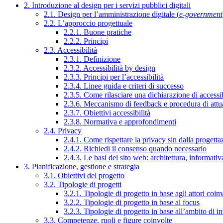
2. Introduzione al design per i servizi pubblici digitali
2.1. Design per l’amministrazione digitale (
e-government
2.2. L’approccio progettuale
2.2.1. Buone pratiche
2.2.2. Principi
2.3. Accessibilità
2.3.1. Definizione
2.3.2. Accessibilità by design
2.3.3. Principi per l’accessibilità
2.3.4. Linee guida e criteri di successo
2.3.5. Come rilasciare una dichiarazione di accessib
2.3.6. Meccanismo di feedback e procedura di attu
2.3.7. Obiettivi accessibilità
2.3.8. Normativa e approfondimenti
2.4. Privacy
2.4.1. Come rispettare la privacy sin dalla progettaz
2.4.2. Richiedi il consenso quando necessario
2.4.3. Le basi del sito web: architettura, informati
3. Pianificazione, gestione e strategia
3.1. Obiettivi del progetto
3.2. Tipologie di progetti
3.2.1. Tipologie di progetto in base agli attori coinv
3.2.2. Tipologie di progetto in base al focus
3.2.3. Tipologie di progetto in base all’ambito di i
3.3. Competenze, ruoli e figure coinvolte