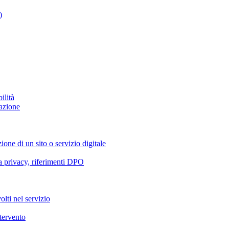
)
ilità
azione
ione di un sito o servizio digitale
va privacy, riferimenti DPO
olti nel servizio
ntervento