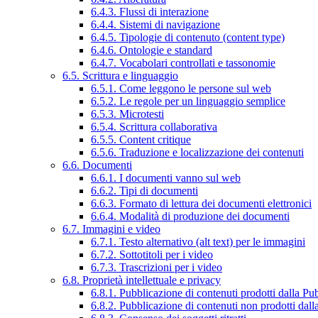
6.4.3. Flussi di interazione
6.4.4. Sistemi di navigazione
6.4.5. Tipologie di contenuto (content type)
6.4.6. Ontologie e standard
6.4.7. Vocabolari controllati e tassonomie
6.5. Scrittura e linguaggio
6.5.1. Come leggono le persone sul web
6.5.2. Le regole per un linguaggio semplice
6.5.3. Microtesti
6.5.4. Scrittura collaborativa
6.5.5. Content critique
6.5.6. Traduzione e localizzazione dei contenuti
6.6. Documenti
6.6.1. I documenti vanno sul web
6.6.2. Tipi di documenti
6.6.3. Formato di lettura dei documenti elettronici
6.6.4. Modalità di produzione dei documenti
6.7. Immagini e video
6.7.1. Testo alternativo (alt text) per le immagini
6.7.2. Sottotitoli per i video
6.7.3. Trascrizioni per i video
6.8. Proprietà intellettuale e privacy
6.8.1. Pubblicazione di contenuti prodotti dalla P
6.8.2. Pubblicazione di contenuti non prodotti dal