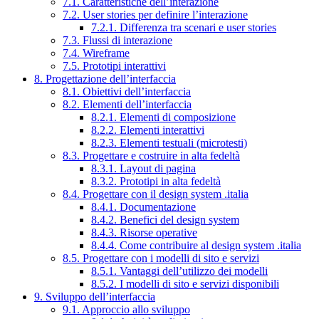
7.1. Caratteristiche dell’interazione
7.2. User stories per definire l’interazione
7.2.1. Differenza tra scenari e user stories
7.3. Flussi di interazione
7.4. Wireframe
7.5. Prototipi interattivi
8. Progettazione dell’interfaccia
8.1. Obiettivi dell’interfaccia
8.2. Elementi dell’interfaccia
8.2.1. Elementi di composizione
8.2.2. Elementi interattivi
8.2.3. Elementi testuali (microtesti)
8.3. Progettare e costruire in alta fedeltà
8.3.1. Layout di pagina
8.3.2. Prototipi in alta fedeltà
8.4. Progettare con il design system .italia
8.4.1. Documentazione
8.4.2. Benefici del design system
8.4.3. Risorse operative
8.4.4. Come contribuire al design system .italia
8.5. Progettare con i modelli di sito e servizi
8.5.1. Vantaggi dell’utilizzo dei modelli
8.5.2. I modelli di sito e servizi disponibili
9. Sviluppo dell’interfaccia
9.1. Approccio allo sviluppo