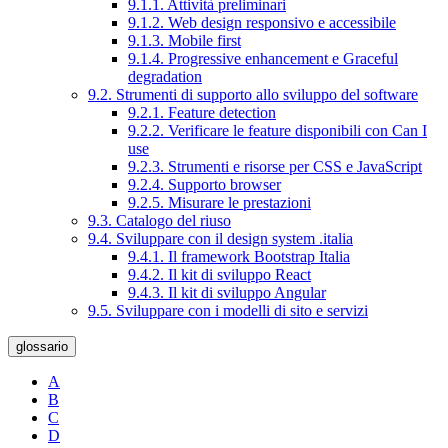
9.1.1. Attività preliminari
9.1.2. Web design responsivo e accessibile
9.1.3. Mobile first
9.1.4. Progressive enhancement e Graceful
degradation
9.2. Strumenti di supporto allo sviluppo del software
9.2.1. Feature detection
9.2.2. Verificare le feature disponibili con Can I
use
9.2.3. Strumenti e risorse per CSS e JavaScript
9.2.4. Supporto browser
9.2.5. Misurare le prestazioni
9.3. Catalogo del riuso
9.4. Sviluppare con il design system .italia
9.4.1. Il framework Bootstrap Italia
9.4.2. Il kit di sviluppo React
9.4.3. Il kit di sviluppo Angular
9.5. Sviluppare con i modelli di sito e servizi
glossario
A
B
C
D