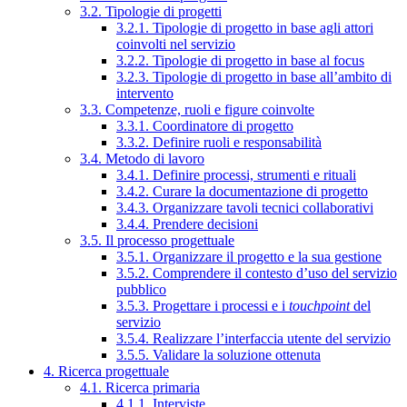
3.2. Tipologie di progetti
3.2.1. Tipologie di progetto in base agli attori
coinvolti nel servizio
3.2.2. Tipologie di progetto in base al focus
3.2.3. Tipologie di progetto in base all’ambito di
intervento
3.3. Competenze, ruoli e figure coinvolte
3.3.1. Coordinatore di progetto
3.3.2. Definire ruoli e responsabilità
3.4. Metodo di lavoro
3.4.1. Definire processi, strumenti e rituali
3.4.2. Curare la documentazione di progetto
3.4.3. Organizzare tavoli tecnici collaborativi
3.4.4. Prendere decisioni
3.5. Il processo progettuale
3.5.1. Organizzare il progetto e la sua gestione
3.5.2. Comprendere il contesto d’uso del servizio
pubblico
3.5.3. Progettare i processi e i
touchpoint
del
servizio
3.5.4. Realizzare l’interfaccia utente del servizio
3.5.5. Validare la soluzione ottenuta
4. Ricerca progettuale
4.1. Ricerca primaria
4.1.1. Interviste