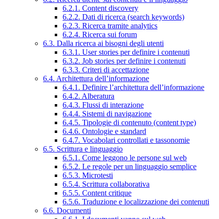
6.2.1. Content discovery
6.2.2. Dati di ricerca (search keywords)
6.2.3. Ricerca tramite analytics
6.2.4. Ricerca sui forum
6.3. Dalla ricerca ai bisogni degli utenti
6.3.1. User stories per definire i contenuti
6.3.2. Job stories per definire i contenuti
6.3.3. Criteri di accettazione
6.4. Architettura dell’informazione
6.4.1. Definire l’architettura dell’informazione
6.4.2. Alberatura
6.4.3. Flussi di interazione
6.4.4. Sistemi di navigazione
6.4.5. Tipologie di contenuto (content type)
6.4.6. Ontologie e standard
6.4.7. Vocabolari controllati e tassonomie
6.5. Scrittura e linguaggio
6.5.1. Come leggono le persone sul web
6.5.2. Le regole per un linguaggio semplice
6.5.3. Microtesti
6.5.4. Scrittura collaborativa
6.5.5. Content critique
6.5.6. Traduzione e localizzazione dei contenuti
6.6. Documenti