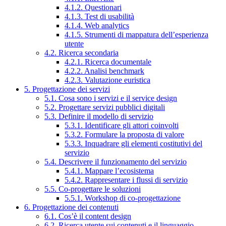
4.1.2. Questionari
4.1.3. Test di usabilità
4.1.4. Web analytics
4.1.5. Strumenti di mappatura dell’esperienza
utente
4.2. Ricerca secondaria
4.2.1. Ricerca documentale
4.2.2. Analisi benchmark
4.2.3. Valutazione euristica
5. Progettazione dei servizi
5.1. Cosa sono i servizi e il service design
5.2. Progettare servizi pubblici digitali
5.3. Definire il modello di servizio
5.3.1. Identificare gli attori coinvolti
5.3.2. Formulare la proposta di valore
5.3.3. Inquadrare gli elementi costitutivi del
servizio
5.4. Descrivere il funzionamento del servizio
5.4.1. Mappare l’ecosistema
5.4.2. Rappresentare i flussi di servizio
5.5. Co-progettare le soluzioni
5.5.1. Workshop di co-progettazione
6. Progettazione dei contenuti
6.1. Cos’è il content design
6.2. Ricerca utente sui contenuti e il linguaggio