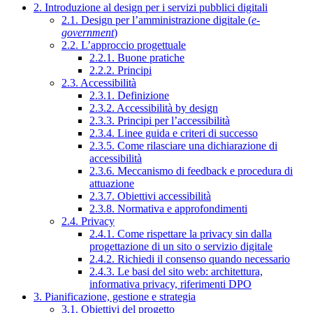
2. Introduzione al design per i servizi pubblici digitali
2.1. Design per l’amministrazione digitale (
e-
government
)
2.2. L’approccio progettuale
2.2.1. Buone pratiche
2.2.2. Principi
2.3. Accessibilità
2.3.1. Definizione
2.3.2. Accessibilità by design
2.3.3. Principi per l’accessibilità
2.3.4. Linee guida e criteri di successo
2.3.5. Come rilasciare una dichiarazione di
accessibilità
2.3.6. Meccanismo di feedback e procedura di
attuazione
2.3.7. Obiettivi accessibilità
2.3.8. Normativa e approfondimenti
2.4. Privacy
2.4.1. Come rispettare la privacy sin dalla
progettazione di un sito o servizio digitale
2.4.2. Richiedi il consenso quando necessario
2.4.3. Le basi del sito web: architettura,
informativa privacy, riferimenti DPO
3. Pianificazione, gestione e strategia
3.1. Obiettivi del progetto