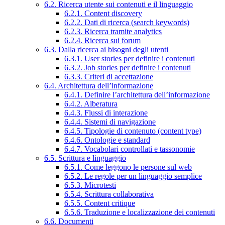
6.2. Ricerca utente sui contenuti e il linguaggio
6.2.1. Content discovery
6.2.2. Dati di ricerca (search keywords)
6.2.3. Ricerca tramite analytics
6.2.4. Ricerca sui forum
6.3. Dalla ricerca ai bisogni degli utenti
6.3.1. User stories per definire i contenuti
6.3.2. Job stories per definire i contenuti
6.3.3. Criteri di accettazione
6.4. Architettura dell’informazione
6.4.1. Definire l’architettura dell’informazione
6.4.2. Alberatura
6.4.3. Flussi di interazione
6.4.4. Sistemi di navigazione
6.4.5. Tipologie di contenuto (content type)
6.4.6. Ontologie e standard
6.4.7. Vocabolari controllati e tassonomie
6.5. Scrittura e linguaggio
6.5.1. Come leggono le persone sul web
6.5.2. Le regole per un linguaggio semplice
6.5.3. Microtesti
6.5.4. Scrittura collaborativa
6.5.5. Content critique
6.5.6. Traduzione e localizzazione dei contenuti
6.6. Documenti