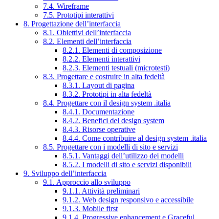
7.4. Wireframe
7.5. Prototipi interattivi
8. Progettazione dell’interfaccia
8.1. Obiettivi dell’interfaccia
8.2. Elementi dell’interfaccia
8.2.1. Elementi di composizione
8.2.2. Elementi interattivi
8.2.3. Elementi testuali (microtesti)
8.3. Progettare e costruire in alta fedeltà
8.3.1. Layout di pagina
8.3.2. Prototipi in alta fedeltà
8.4. Progettare con il design system .italia
8.4.1. Documentazione
8.4.2. Benefici del design system
8.4.3. Risorse operative
8.4.4. Come contribuire al design system .italia
8.5. Progettare con i modelli di sito e servizi
8.5.1. Vantaggi dell’utilizzo dei modelli
8.5.2. I modelli di sito e servizi disponibili
9. Sviluppo dell’interfaccia
9.1. Approccio allo sviluppo
9.1.1. Attività preliminari
9.1.2. Web design responsivo e accessibile
9.1.3. Mobile first
9.1.4. Progressive enhancement e Graceful