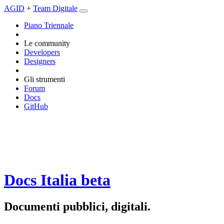
AGID
+
Team Digitale
Piano Triennale
Le community
Developers
Designers
Gli strumenti
Forum
Docs
GitHub
Docs Italia
beta
Documenti pubblici, digitali.