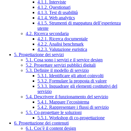
4.1.1. Interviste
4.1.2. Questionari
4.1.3. Test di usabilità
4.1.4. Web analytics
4.1.5. Strumenti di mappatura dell’esperienza
utente
4.2. Ricerca secondaria
4.2.1. Ricerca documentale
4.2.2. Analisi benchmark
4.2.3. Valutazione euristica
5. Progettazione dei servizi
5.1. Cosa sono i servizi e il service design
5.2. Progettare servizi pubblici digitali
5.3. Definire il modello di servizio
5.3.1. Identificare gli attori coinvolti
5.3.2. Formulare la proposta di valore
5.3.3. Inquadrare gli elementi costitutivi del
servizio
5.4. Descrivere il funzionamento del servizio
5.4.1. Mappare l’ecosistema
5.4.2. Rappresentare i flussi di servizio
5.5. Co-progettare le soluzioni
5.5.1. Workshop di co-progettazione
6. Progettazione dei contenuti
6.1. Cos’è il content design