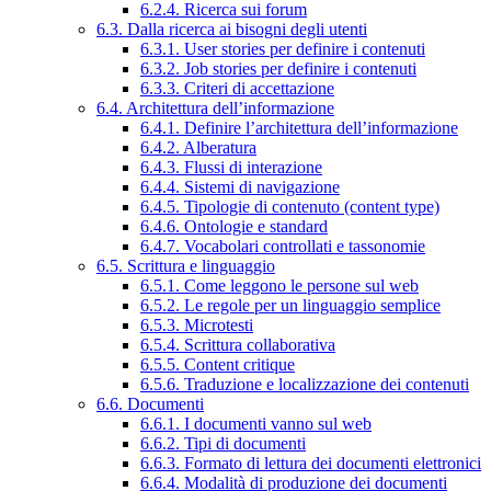
6.2.4. Ricerca sui forum
6.3. Dalla ricerca ai bisogni degli utenti
6.3.1. User stories per definire i contenuti
6.3.2. Job stories per definire i contenuti
6.3.3. Criteri di accettazione
6.4. Architettura dell’informazione
6.4.1. Definire l’architettura dell’informazione
6.4.2. Alberatura
6.4.3. Flussi di interazione
6.4.4. Sistemi di navigazione
6.4.5. Tipologie di contenuto (content type)
6.4.6. Ontologie e standard
6.4.7. Vocabolari controllati e tassonomie
6.5. Scrittura e linguaggio
6.5.1. Come leggono le persone sul web
6.5.2. Le regole per un linguaggio semplice
6.5.3. Microtesti
6.5.4. Scrittura collaborativa
6.5.5. Content critique
6.5.6. Traduzione e localizzazione dei contenuti
6.6. Documenti
6.6.1. I documenti vanno sul web
6.6.2. Tipi di documenti
6.6.3. Formato di lettura dei documenti elettronici
6.6.4. Modalità di produzione dei documenti