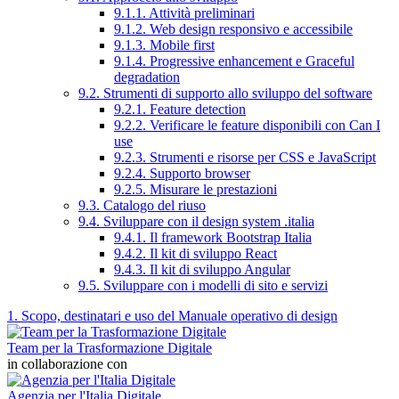
9.1.1. Attività preliminari
9.1.2. Web design responsivo e accessibile
9.1.3. Mobile first
9.1.4. Progressive enhancement e Graceful
degradation
9.2. Strumenti di supporto allo sviluppo del software
9.2.1. Feature detection
9.2.2. Verificare le feature disponibili con Can I
use
9.2.3. Strumenti e risorse per CSS e JavaScript
9.2.4. Supporto browser
9.2.5. Misurare le prestazioni
9.3. Catalogo del riuso
9.4. Sviluppare con il design system .italia
9.4.1. Il framework Bootstrap Italia
9.4.2. Il kit di sviluppo React
9.4.3. Il kit di sviluppo Angular
9.5. Sviluppare con i modelli di sito e servizi
1. Scopo, destinatari e uso del Manuale operativo di design
Team per la Trasformazione Digitale
in collaborazione con
Agenzia per l'Italia Digitale