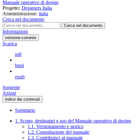
Manuale operativo di design
Progetto:
Designers Italia
Amministrazione:
italia
Cerca nel documento
Cerca nel documento
Informazioni
versione-corrente
Scarica
pdf
html
epub
Sorgente
Azioni
indice dei contenuti
Sommario
1. Scopo, destinatari e uso del Manuale operativo di design
1.1. Versionamento e storico
1.2. Consultazione del manuale
1.3. Contribuisci al manuale