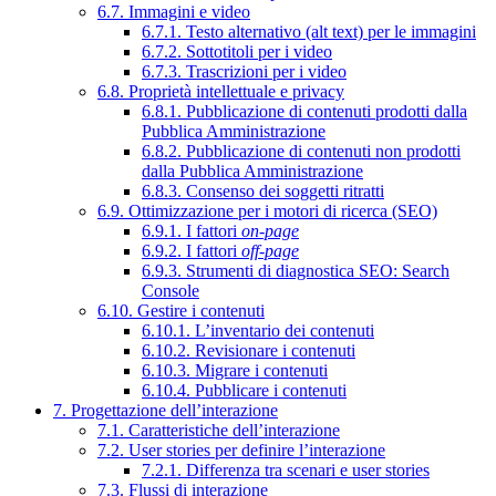
6.7. Immagini e video
6.7.1. Testo alternativo (alt text) per le immagini
6.7.2. Sottotitoli per i video
6.7.3. Trascrizioni per i video
6.8. Proprietà intellettuale e privacy
6.8.1. Pubblicazione di contenuti prodotti dalla
Pubblica Amministrazione
6.8.2. Pubblicazione di contenuti non prodotti
dalla Pubblica Amministrazione
6.8.3. Consenso dei soggetti ritratti
6.9. Ottimizzazione per i motori di ricerca (SEO)
6.9.1. I fattori
on-page
6.9.2. I fattori
off-page
6.9.3. Strumenti di diagnostica SEO: Search
Console
6.10. Gestire i contenuti
6.10.1. L’inventario dei contenuti
6.10.2. Revisionare i contenuti
6.10.3. Migrare i contenuti
6.10.4. Pubblicare i contenuti
7. Progettazione dell’interazione
7.1. Caratteristiche dell’interazione
7.2. User stories per definire l’interazione
7.2.1. Differenza tra scenari e user stories
7.3. Flussi di interazione