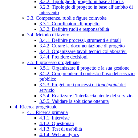
3.2.2. Tipologie di progetto in base al focus
3.2.3. Tipologie di progetto in base all’ambito di
intervento
3.3. Competenze, ruoli e figure coinvolte
3.3.1. Coordinatore di progetto
3.3.2. Definire ruoli e responsabilità
3.4. Metodo di lavoro
3.4.1. Definire processi, strumenti e rituali
3.4.2. Curare la documentazione di progetto
3.4.3. Organizzare tavoli tecnici collaborativi
3.4.4. Prendere decisioni
3.5. Il processo progettuale
3.5.1. Organizzare il progetto e la sua gestione
3.5.2. Comprendere il contesto d’uso del servizio
pubblico
3.5.3. Progettare i processi e i
touchpoint
del
servizio
3.5.4. Realizzare l’interfaccia utente del servizio
3.5.5. Validare la soluzione ottenuta
4. Ricerca progettuale
4.1. Ricerca primaria
4.1.1. Interviste
4.1.2. Questionari
4.1.3. Test di usabilità
4.1.4. Web analytics