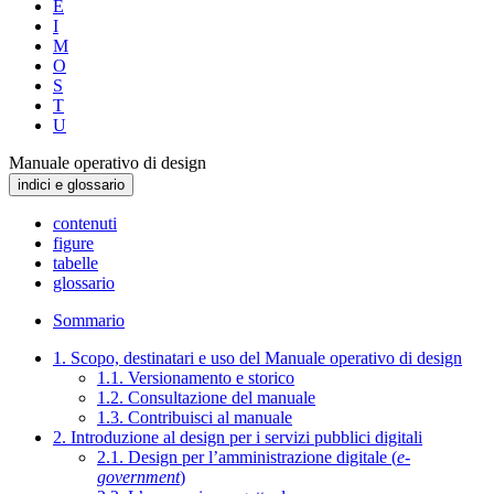
E
I
M
O
S
T
U
Manuale operativo di design
indici e glossario
contenuti
figure
tabelle
glossario
Sommario
1. Scopo, destinatari e uso del Manuale operativo di design
1.1. Versionamento e storico
1.2. Consultazione del manuale
1.3. Contribuisci al manuale
2. Introduzione al design per i servizi pubblici digitali
2.1. Design per l’amministrazione digitale (
e-
government
)