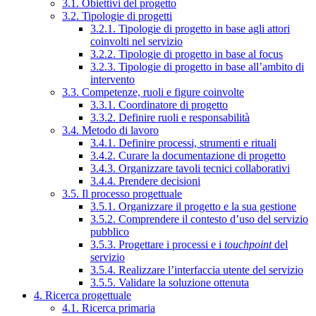
3.1. Obiettivi del progetto
3.2. Tipologie di progetti
3.2.1. Tipologie di progetto in base agli attori
coinvolti nel servizio
3.2.2. Tipologie di progetto in base al focus
3.2.3. Tipologie di progetto in base all’ambito di
intervento
3.3. Competenze, ruoli e figure coinvolte
3.3.1. Coordinatore di progetto
3.3.2. Definire ruoli e responsabilità
3.4. Metodo di lavoro
3.4.1. Definire processi, strumenti e rituali
3.4.2. Curare la documentazione di progetto
3.4.3. Organizzare tavoli tecnici collaborativi
3.4.4. Prendere decisioni
3.5. Il processo progettuale
3.5.1. Organizzare il progetto e la sua gestione
3.5.2. Comprendere il contesto d’uso del servizio
pubblico
3.5.3. Progettare i processi e i
touchpoint
del
servizio
3.5.4. Realizzare l’interfaccia utente del servizio
3.5.5. Validare la soluzione ottenuta
4. Ricerca progettuale
4.1. Ricerca primaria