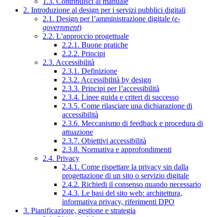
1.3. Contribuisci al manuale
2. Introduzione al design per i servizi pubblici digitali
2.1. Design per l’amministrazione digitale (
e-
government
)
2.2. L’approccio progettuale
2.2.1. Buone pratiche
2.2.2. Principi
2.3. Accessibilità
2.3.1. Definizione
2.3.2. Accessibilità by design
2.3.3. Principi per l’accessibilità
2.3.4. Linee guida e criteri di successo
2.3.5. Come rilasciare una dichiarazione di
accessibilità
2.3.6. Meccanismo di feedback e procedura di
attuazione
2.3.7. Obiettivi accessibilità
2.3.8. Normativa e approfondimenti
2.4. Privacy
2.4.1. Come rispettare la privacy sin dalla
progettazione di un sito o servizio digitale
2.4.2. Richiedi il consenso quando necessario
2.4.3. Le basi del sito web: architettura,
informativa privacy, riferimenti DPO
3. Pianificazione, gestione e strategia