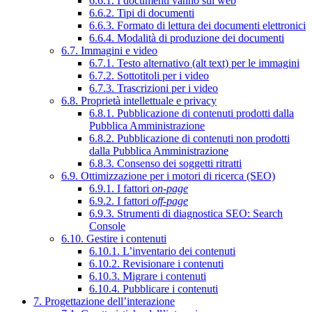
6.6.1. I documenti vanno sul web
6.6.2. Tipi di documenti
6.6.3. Formato di lettura dei documenti elettronici
6.6.4. Modalità di produzione dei documenti
6.7. Immagini e video
6.7.1. Testo alternativo (alt text) per le immagini
6.7.2. Sottotitoli per i video
6.7.3. Trascrizioni per i video
6.8. Proprietà intellettuale e privacy
6.8.1. Pubblicazione di contenuti prodotti dalla
Pubblica Amministrazione
6.8.2. Pubblicazione di contenuti non prodotti
dalla Pubblica Amministrazione
6.8.3. Consenso dei soggetti ritratti
6.9. Ottimizzazione per i motori di ricerca (SEO)
6.9.1. I fattori
on-page
6.9.2. I fattori
off-page
6.9.3. Strumenti di diagnostica SEO: Search
Console
6.10. Gestire i contenuti
6.10.1. L’inventario dei contenuti
6.10.2. Revisionare i contenuti
6.10.3. Migrare i contenuti
6.10.4. Pubblicare i contenuti
7. Progettazione dell’interazione