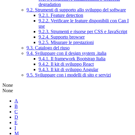
degradation
9.2. Strumenti di supporto allo sviluppo del software
9.2.1. Feature detection
9.2.2. Verificare le feature disponibili con Can I
use
9.2.3. Strumenti e risorse per CSS e JavaScript
9.2.4. Supporto browser
9.2.5. Misurare le prestazioni
9.3. Catalogo del riuso
9.4. Sviluppare con il design system .italia
9.4.1. Il framework Bootstrap Italia
9.4.2. Il kit di sviluppo React
9.4.3. Il kit di sviluppo Angular
9.5. Sviluppare con i modelli di sito e servizi
None
None
A
B
C
D
E
I
M