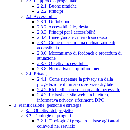
2.2. L’approccio progettuale
2.2.1. Buone pratiche
2.2.2. Principi
2.3. Accessibilità
2.3.1. Definizione
2.3.2. Accessibilità by design
2.3.3. Principi per l’accessibilità
2.3.4. Linee guida e criteri di successo
2.3.5. Come rilasciare una dichiarazione di
accessibilità
2.3.6. Meccanismo di feedback e procedura di
attuazione
2.3.7. Obiettivi accessibilità
2.3.8. Normativa e approfondimenti
2.4. Privacy
2.4.1. Come rispettare la privacy sin dalla
progettazione di un sito o servizio digitale
2.4.2. Richiedi il consenso quando necessario
2.4.3. Le basi del sito web: architettura,
informativa privacy, riferimenti DPO
3. Pianificazione, gestione e strategia
3.1. Obiettivi del progetto
3.2. Tipologie di progetti
3.2.1. Tipologie di progetto in base agli attori
coinvolti nel servizio