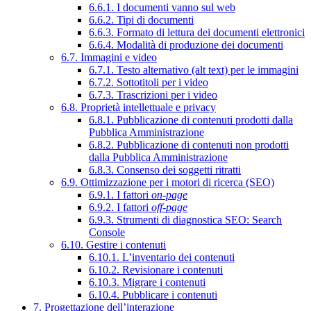
6.6.1. I documenti vanno sul web
6.6.2. Tipi di documenti
6.6.3. Formato di lettura dei documenti elettronici
6.6.4. Modalità di produzione dei documenti
6.7. Immagini e video
6.7.1. Testo alternativo (alt text) per le immagini
6.7.2. Sottotitoli per i video
6.7.3. Trascrizioni per i video
6.8. Proprietà intellettuale e privacy
6.8.1. Pubblicazione di contenuti prodotti dalla
Pubblica Amministrazione
6.8.2. Pubblicazione di contenuti non prodotti
dalla Pubblica Amministrazione
6.8.3. Consenso dei soggetti ritratti
6.9. Ottimizzazione per i motori di ricerca (SEO)
6.9.1. I fattori
on-page
6.9.2. I fattori
off-page
6.9.3. Strumenti di diagnostica SEO: Search
Console
6.10. Gestire i contenuti
6.10.1. L’inventario dei contenuti
6.10.2. Revisionare i contenuti
6.10.3. Migrare i contenuti
6.10.4. Pubblicare i contenuti
7. Progettazione dell’interazione