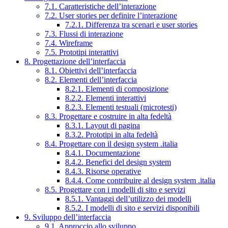
7.1. Caratteristiche dell’interazione
7.2. User stories per definire l’interazione
7.2.1. Differenza tra scenari e user stories
7.3. Flussi di interazione
7.4. Wireframe
7.5. Prototipi interattivi
8. Progettazione dell’interfaccia
8.1. Obiettivi dell’interfaccia
8.2. Elementi dell’interfaccia
8.2.1. Elementi di composizione
8.2.2. Elementi interattivi
8.2.3. Elementi testuali (microtesti)
8.3. Progettare e costruire in alta fedeltà
8.3.1. Layout di pagina
8.3.2. Prototipi in alta fedeltà
8.4. Progettare con il design system .italia
8.4.1. Documentazione
8.4.2. Benefici del design system
8.4.3. Risorse operative
8.4.4. Come contribuire al design system .italia
8.5. Progettare con i modelli di sito e servizi
8.5.1. Vantaggi dell’utilizzo dei modelli
8.5.2. I modelli di sito e servizi disponibili
9. Sviluppo dell’interfaccia
9.1. Approccio allo sviluppo