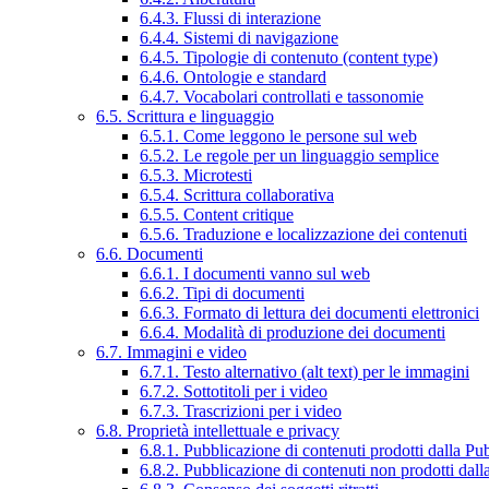
6.4.3. Flussi di interazione
6.4.4. Sistemi di navigazione
6.4.5. Tipologie di contenuto (content type)
6.4.6. Ontologie e standard
6.4.7. Vocabolari controllati e tassonomie
6.5. Scrittura e linguaggio
6.5.1. Come leggono le persone sul web
6.5.2. Le regole per un linguaggio semplice
6.5.3. Microtesti
6.5.4. Scrittura collaborativa
6.5.5. Content critique
6.5.6. Traduzione e localizzazione dei contenuti
6.6. Documenti
6.6.1. I documenti vanno sul web
6.6.2. Tipi di documenti
6.6.3. Formato di lettura dei documenti elettronici
6.6.4. Modalità di produzione dei documenti
6.7. Immagini e video
6.7.1. Testo alternativo (alt text) per le immagini
6.7.2. Sottotitoli per i video
6.7.3. Trascrizioni per i video
6.8. Proprietà intellettuale e privacy
6.8.1. Pubblicazione di contenuti prodotti dalla P
6.8.2. Pubblicazione di contenuti non prodotti dal