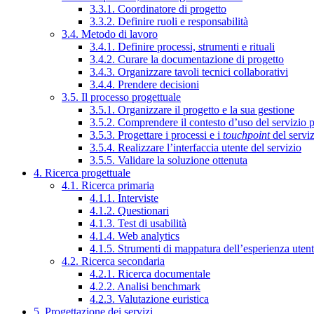
3.3.1. Coordinatore di progetto
3.3.2. Definire ruoli e responsabilità
3.4. Metodo di lavoro
3.4.1. Definire processi, strumenti e rituali
3.4.2. Curare la documentazione di progetto
3.4.3. Organizzare tavoli tecnici collaborativi
3.4.4. Prendere decisioni
3.5. Il processo progettuale
3.5.1. Organizzare il progetto e la sua gestione
3.5.2. Comprendere il contesto d’uso del servizio 
3.5.3. Progettare i processi e i
touchpoint
del servi
3.5.4. Realizzare l’interfaccia utente del servizio
3.5.5. Validare la soluzione ottenuta
4. Ricerca progettuale
4.1. Ricerca primaria
4.1.1. Interviste
4.1.2. Questionari
4.1.3. Test di usabilità
4.1.4. Web analytics
4.1.5. Strumenti di mappatura dell’esperienza uten
4.2. Ricerca secondaria
4.2.1. Ricerca documentale
4.2.2. Analisi benchmark
4.2.3. Valutazione euristica
5. Progettazione dei servizi