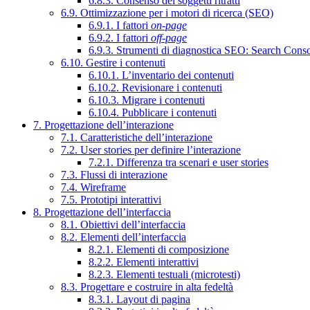
6.8.3. Consenso dei soggetti ritratti
6.9. Ottimizzazione per i motori di ricerca (SEO)
6.9.1. I fattori
on-page
6.9.2. I fattori
off-page
6.9.3. Strumenti di diagnostica SEO: Search Cons
6.10. Gestire i contenuti
6.10.1. L’inventario dei contenuti
6.10.2. Revisionare i contenuti
6.10.3. Migrare i contenuti
6.10.4. Pubblicare i contenuti
7. Progettazione dell’interazione
7.1. Caratteristiche dell’interazione
7.2. User stories per definire l’interazione
7.2.1. Differenza tra scenari e user stories
7.3. Flussi di interazione
7.4. Wireframe
7.5. Prototipi interattivi
8. Progettazione dell’interfaccia
8.1. Obiettivi dell’interfaccia
8.2. Elementi dell’interfaccia
8.2.1. Elementi di composizione
8.2.2. Elementi interattivi
8.2.3. Elementi testuali (microtesti)
8.3. Progettare e costruire in alta fedeltà
8.3.1. Layout di pagina