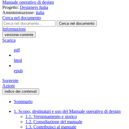
Manuale operativo di design
Progetto:
Designers Italia
Amministrazione:
italia
Cerca nel documento
Cerca nel documento
Informazioni
versione-corrente
Scarica
pdf
html
epub
Sorgente
Azioni
indice dei contenuti
Sommario
1. Scopo, destinatari e uso del Manuale operativo di design
1.1. Versionamento e storico
1.2. Consultazione del manuale
1.3. Contribuisci al manuale