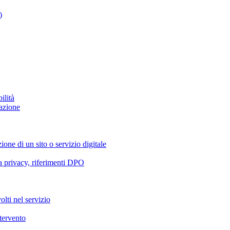
)
ilità
azione
ione di un sito o servizio digitale
va privacy, riferimenti DPO
olti nel servizio
ntervento