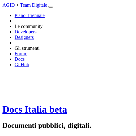
AGID
+
Team Digitale
Piano Triennale
Le community
Developers
Designers
Gli strumenti
Forum
Docs
GitHub
Docs Italia
beta
Documenti pubblici, digitali.