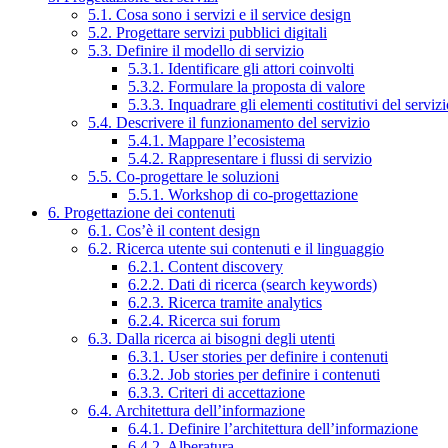
5.1. Cosa sono i servizi e il service design
5.2. Progettare servizi pubblici digitali
5.3. Definire il modello di servizio
5.3.1. Identificare gli attori coinvolti
5.3.2. Formulare la proposta di valore
5.3.3. Inquadrare gli elementi costitutivi del serviz
5.4. Descrivere il funzionamento del servizio
5.4.1. Mappare l’ecosistema
5.4.2. Rappresentare i flussi di servizio
5.5. Co-progettare le soluzioni
5.5.1. Workshop di co-progettazione
6. Progettazione dei contenuti
6.1. Cos’è il content design
6.2. Ricerca utente sui contenuti e il linguaggio
6.2.1. Content discovery
6.2.2. Dati di ricerca (search keywords)
6.2.3. Ricerca tramite analytics
6.2.4. Ricerca sui forum
6.3. Dalla ricerca ai bisogni degli utenti
6.3.1. User stories per definire i contenuti
6.3.2. Job stories per definire i contenuti
6.3.3. Criteri di accettazione
6.4. Architettura dell’informazione
6.4.1. Definire l’architettura dell’informazione
6.4.2. Alberatura