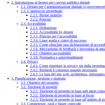
2. Introduzione al design per i servizi pubblici digitali
2.1. Design per l’amministrazione digitale (
e-government
2.2. L’approccio progettuale
2.2.1. Buone pratiche
2.2.2. Principi
2.3. Accessibilità
2.3.1. Definizione
2.3.2. Accessibilità by design
2.3.3. Principi per l’accessibilità
2.3.4. Linee guida e criteri di successo
2.3.5. Come rilasciare una dichiarazione di accessib
2.3.6. Meccanismo di feedback e procedura di attu
2.3.7. Obiettivi accessibilità
2.3.8. Normativa e approfondimenti
2.4. Privacy
2.4.1. Come rispettare la privacy sin dalla progettaz
2.4.2. Richiedi il consenso quando necessario
2.4.3. Le basi del sito web: architettura, informati
3. Pianificazione, gestione e strategia
3.1. Obiettivi del progetto
3.2. Tipologie di progetti
3.2.1. Tipologie di progetto in base agli attori coinv
3.2.2. Tipologie di progetto in base al focus
3.2.3. Tipologie di progetto in base all’ambito di i
3.3. Competenze, ruoli e figure coinvolte