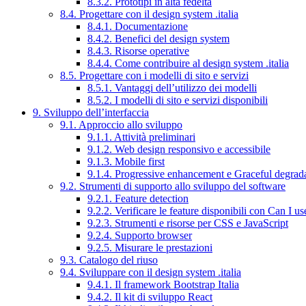
8.3.2. Prototipi in alta fedeltà
8.4. Progettare con il design system .italia
8.4.1. Documentazione
8.4.2. Benefici del design system
8.4.3. Risorse operative
8.4.4. Come contribuire al design system .italia
8.5. Progettare con i modelli di sito e servizi
8.5.1. Vantaggi dell’utilizzo dei modelli
8.5.2. I modelli di sito e servizi disponibili
9. Sviluppo dell’interfaccia
9.1. Approccio allo sviluppo
9.1.1. Attività preliminari
9.1.2. Web design responsivo e accessibile
9.1.3. Mobile first
9.1.4. Progressive enhancement e Graceful degrad
9.2. Strumenti di supporto allo sviluppo del software
9.2.1. Feature detection
9.2.2. Verificare le feature disponibili con Can I us
9.2.3. Strumenti e risorse per CSS e JavaScript
9.2.4. Supporto browser
9.2.5. Misurare le prestazioni
9.3. Catalogo del riuso
9.4. Sviluppare con il design system .italia
9.4.1. Il framework Bootstrap Italia
9.4.2. Il kit di sviluppo React