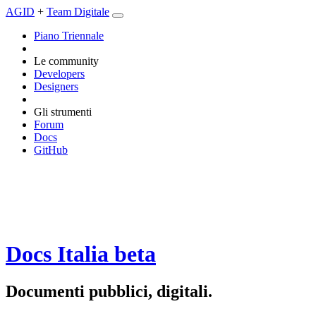
AGID
+
Team Digitale
Piano Triennale
Le community
Developers
Designers
Gli strumenti
Forum
Docs
GitHub
Docs Italia
beta
Documenti pubblici, digitali.