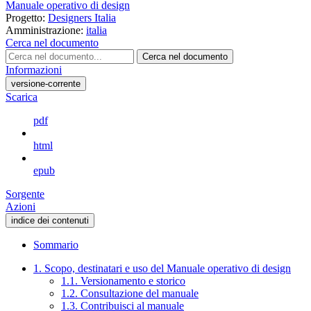
Manuale operativo di design
Progetto:
Designers Italia
Amministrazione:
italia
Cerca nel documento
Cerca nel documento
Informazioni
versione-corrente
Scarica
pdf
html
epub
Sorgente
Azioni
indice dei contenuti
Sommario
1. Scopo, destinatari e uso del Manuale operativo di design
1.1. Versionamento e storico
1.2. Consultazione del manuale
1.3. Contribuisci al manuale