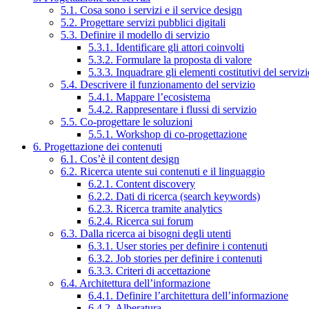
5.1. Cosa sono i servizi e il service design
5.2. Progettare servizi pubblici digitali
5.3. Definire il modello di servizio
5.3.1. Identificare gli attori coinvolti
5.3.2. Formulare la proposta di valore
5.3.3. Inquadrare gli elementi costitutivi del serviz
5.4. Descrivere il funzionamento del servizio
5.4.1. Mappare l’ecosistema
5.4.2. Rappresentare i flussi di servizio
5.5. Co-progettare le soluzioni
5.5.1. Workshop di co-progettazione
6. Progettazione dei contenuti
6.1. Cos’è il content design
6.2. Ricerca utente sui contenuti e il linguaggio
6.2.1. Content discovery
6.2.2. Dati di ricerca (search keywords)
6.2.3. Ricerca tramite analytics
6.2.4. Ricerca sui forum
6.3. Dalla ricerca ai bisogni degli utenti
6.3.1. User stories per definire i contenuti
6.3.2. Job stories per definire i contenuti
6.3.3. Criteri di accettazione
6.4. Architettura dell’informazione
6.4.1. Definire l’architettura dell’informazione
6.4.2. Alberatura