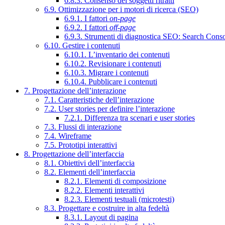
6.8.3. Consenso dei soggetti ritratti
6.9. Ottimizzazione per i motori di ricerca (SEO)
6.9.1. I fattori
on-page
6.9.2. I fattori
off-page
6.9.3. Strumenti di diagnostica SEO: Search Cons
6.10. Gestire i contenuti
6.10.1. L’inventario dei contenuti
6.10.2. Revisionare i contenuti
6.10.3. Migrare i contenuti
6.10.4. Pubblicare i contenuti
7. Progettazione dell’interazione
7.1. Caratteristiche dell’interazione
7.2. User stories per definire l’interazione
7.2.1. Differenza tra scenari e user stories
7.3. Flussi di interazione
7.4. Wireframe
7.5. Prototipi interattivi
8. Progettazione dell’interfaccia
8.1. Obiettivi dell’interfaccia
8.2. Elementi dell’interfaccia
8.2.1. Elementi di composizione
8.2.2. Elementi interattivi
8.2.3. Elementi testuali (microtesti)
8.3. Progettare e costruire in alta fedeltà
8.3.1. Layout di pagina