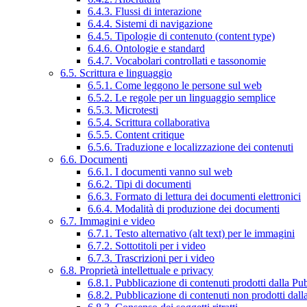
6.4.3. Flussi di interazione
6.4.4. Sistemi di navigazione
6.4.5. Tipologie di contenuto (content type)
6.4.6. Ontologie e standard
6.4.7. Vocabolari controllati e tassonomie
6.5. Scrittura e linguaggio
6.5.1. Come leggono le persone sul web
6.5.2. Le regole per un linguaggio semplice
6.5.3. Microtesti
6.5.4. Scrittura collaborativa
6.5.5. Content critique
6.5.6. Traduzione e localizzazione dei contenuti
6.6. Documenti
6.6.1. I documenti vanno sul web
6.6.2. Tipi di documenti
6.6.3. Formato di lettura dei documenti elettronici
6.6.4. Modalità di produzione dei documenti
6.7. Immagini e video
6.7.1. Testo alternativo (alt text) per le immagini
6.7.2. Sottotitoli per i video
6.7.3. Trascrizioni per i video
6.8. Proprietà intellettuale e privacy
6.8.1. Pubblicazione di contenuti prodotti dalla P
6.8.2. Pubblicazione di contenuti non prodotti dal