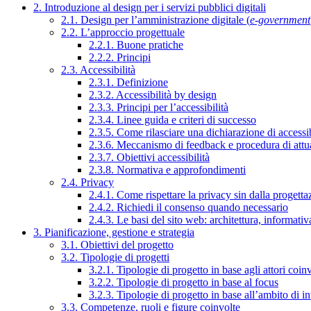
2. Introduzione al design per i servizi pubblici digitali
2.1. Design per l’amministrazione digitale (
e-government
2.2. L’approccio progettuale
2.2.1. Buone pratiche
2.2.2. Principi
2.3. Accessibilità
2.3.1. Definizione
2.3.2. Accessibilità by design
2.3.3. Principi per l’accessibilità
2.3.4. Linee guida e criteri di successo
2.3.5. Come rilasciare una dichiarazione di accessib
2.3.6. Meccanismo di feedback e procedura di attu
2.3.7. Obiettivi accessibilità
2.3.8. Normativa e approfondimenti
2.4. Privacy
2.4.1. Come rispettare la privacy sin dalla progettaz
2.4.2. Richiedi il consenso quando necessario
2.4.3. Le basi del sito web: architettura, informati
3. Pianificazione, gestione e strategia
3.1. Obiettivi del progetto
3.2. Tipologie di progetti
3.2.1. Tipologie di progetto in base agli attori coinv
3.2.2. Tipologie di progetto in base al focus
3.2.3. Tipologie di progetto in base all’ambito di i
3.3. Competenze, ruoli e figure coinvolte