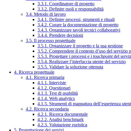
3.3.1. Coordinatore di progetto
3.3.2. Definire ruoli e responsabilità
3.4. Metodo di lavoro
3.4.1. Definire processi, strumenti e rituali
3.4.2. Curare la documentazione di progetto
3.4.3. Organizzare tavoli tecnici collaborativi
3.4.4. Prendere decisioni
3.5. Il processo progettuale
3.5.1. Organizzare il progetto e la sua gestione
3.5.2. Comprendere il contesto d’uso del servizio 
3.5.3. Progettare i processi e i
touchpoint
del servi
3.5.4. Realizzare l’interfaccia utente del servizio
3.5.5. Validare la soluzione ottenuta
4. Ricerca progettuale
4.1. Ricerca primaria
4.1.1. Interviste
4.1.2. Questionari
4.1.3. Test di usabilità
4.1.4. Web analytics
4.1.5. Strumenti di mappatura dell’esperienza uten
4.2. Ricerca secondaria
4.2.1. Ricerca documentale
4.2.2. Analisi benchmark
4.2.3. Valutazione euristica
5. Progettazione dei servizi