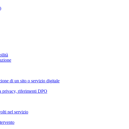
)
ilità
azione
ione di un sito o servizio digitale
va privacy, riferimenti DPO
olti nel servizio
ntervento