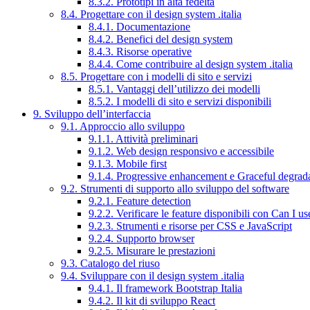
8.3.2. Prototipi in alta fedeltà
8.4. Progettare con il design system .italia
8.4.1. Documentazione
8.4.2. Benefici del design system
8.4.3. Risorse operative
8.4.4. Come contribuire al design system .italia
8.5. Progettare con i modelli di sito e servizi
8.5.1. Vantaggi dell’utilizzo dei modelli
8.5.2. I modelli di sito e servizi disponibili
9. Sviluppo dell’interfaccia
9.1. Approccio allo sviluppo
9.1.1. Attività preliminari
9.1.2. Web design responsivo e accessibile
9.1.3. Mobile first
9.1.4. Progressive enhancement e Graceful degrad
9.2. Strumenti di supporto allo sviluppo del software
9.2.1. Feature detection
9.2.2. Verificare le feature disponibili con Can I us
9.2.3. Strumenti e risorse per CSS e JavaScript
9.2.4. Supporto browser
9.2.5. Misurare le prestazioni
9.3. Catalogo del riuso
9.4. Sviluppare con il design system .italia
9.4.1. Il framework Bootstrap Italia
9.4.2. Il kit di sviluppo React