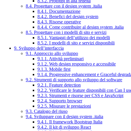
8.3.2. Prototipi in alta fedeltà
8.4. Progettare con il design system .italia
8.4.1. Documentazione
8.4.2. Benefici del design system
8.4.3. Risorse operative
8.4.4. Come contribuire al design system .italia
8.5. Progettare con i modelli di sito e servizi
8.5.1. Vantaggi dell’utilizzo dei modelli
8.5.2. I modelli di sito e servizi disponibili
9. Sviluppo dell’interfaccia
9.1. Approccio allo sviluppo
9.1.1. Attività preliminari
9.1.2. Web design responsivo e accessibile
9.1.3. Mobile first
9.1.4. Progressive enhancement e Graceful degrad
9.2. Strumenti di supporto allo sviluppo del software
9.2.1. Feature detection
9.2.2. Verificare le feature disponibili con Can I us
9.2.3. Strumenti e risorse per CSS e JavaScript
9.2.4. Supporto browser
9.2.5. Misurare le prestazioni
9.3. Catalogo del riuso
9.4. Sviluppare con il design system .italia
9.4.1. Il framework Bootstrap Italia
9.4.2. Il kit di sviluppo React