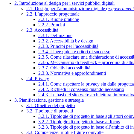
2. Introduzione al design per i servizi pubblici digitali
2.1. Design per l’amministrazione digitale (
e-government
2.2. L’approccio progettuale
2.2.1. Buone pratiche
2.2.2. Principi
2.3. Accessibilità
2.3.1. Definizione
2.3.2. Accessibilità by design
2.3.3. Principi per l’accessibilità
2.3.4. Linee guida e criteri di successo
2.3.5. Come rilasciare una dichiarazione di accessib
2.3.6. Meccanismo di feedback e procedura di attu
2.3.7. Obiettivi accessibilità
2.3.8. Normativa e approfondimenti
2.4. Privacy
2.4.1. Come rispettare la privacy sin dalla progettaz
2.4.2. Richiedi il consenso quando necessario
2.4.3. Le basi del sito web: architettura, informati
3. Pianificazione, gestione e strategia
3.1. Obiettivi del progetto
3.2. Tipologie di progetti
3.2.1. Tipologie di progetto in base agli attori coinv
3.2.2. Tipologie di progetto in base al focus
3.2.3. Tipologie di progetto in base all’ambito di i
3.3. Competenze, ruoli e figure coinvolte