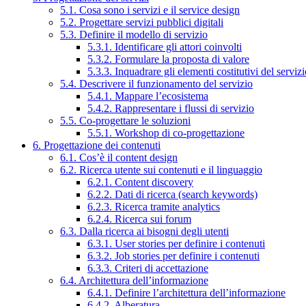
5.1. Cosa sono i servizi e il service design
5.2. Progettare servizi pubblici digitali
5.3. Definire il modello di servizio
5.3.1. Identificare gli attori coinvolti
5.3.2. Formulare la proposta di valore
5.3.3. Inquadrare gli elementi costitutivi del serviz
5.4. Descrivere il funzionamento del servizio
5.4.1. Mappare l’ecosistema
5.4.2. Rappresentare i flussi di servizio
5.5. Co-progettare le soluzioni
5.5.1. Workshop di co-progettazione
6. Progettazione dei contenuti
6.1. Cos’è il content design
6.2. Ricerca utente sui contenuti e il linguaggio
6.2.1. Content discovery
6.2.2. Dati di ricerca (search keywords)
6.2.3. Ricerca tramite analytics
6.2.4. Ricerca sui forum
6.3. Dalla ricerca ai bisogni degli utenti
6.3.1. User stories per definire i contenuti
6.3.2. Job stories per definire i contenuti
6.3.3. Criteri di accettazione
6.4. Architettura dell’informazione
6.4.1. Definire l’architettura dell’informazione
6.4.2. Alberatura