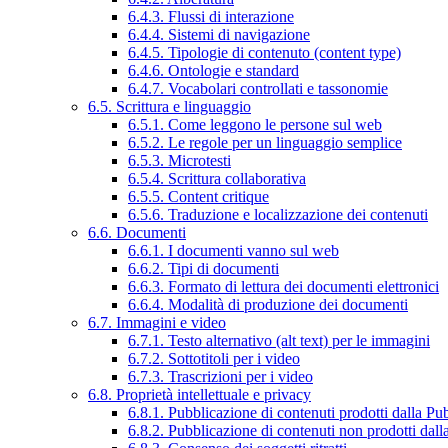
6.4.3. Flussi di interazione
6.4.4. Sistemi di navigazione
6.4.5. Tipologie di contenuto (content type)
6.4.6. Ontologie e standard
6.4.7. Vocabolari controllati e tassonomie
6.5. Scrittura e linguaggio
6.5.1. Come leggono le persone sul web
6.5.2. Le regole per un linguaggio semplice
6.5.3. Microtesti
6.5.4. Scrittura collaborativa
6.5.5. Content critique
6.5.6. Traduzione e localizzazione dei contenuti
6.6. Documenti
6.6.1. I documenti vanno sul web
6.6.2. Tipi di documenti
6.6.3. Formato di lettura dei documenti elettronici
6.6.4. Modalità di produzione dei documenti
6.7. Immagini e video
6.7.1. Testo alternativo (alt text) per le immagini
6.7.2. Sottotitoli per i video
6.7.3. Trascrizioni per i video
6.8. Proprietà intellettuale e privacy
6.8.1. Pubblicazione di contenuti prodotti dalla P
6.8.2. Pubblicazione di contenuti non prodotti dal