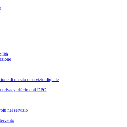
)
ilità
azione
ione di un sito o servizio digitale
va privacy, riferimenti DPO
olti nel servizio
ntervento