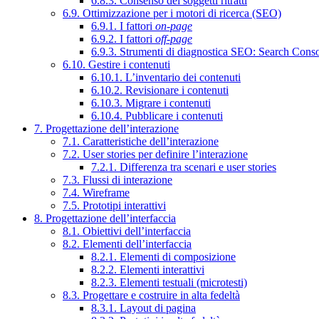
6.8.3. Consenso dei soggetti ritratti
6.9. Ottimizzazione per i motori di ricerca (SEO)
6.9.1. I fattori
on-page
6.9.2. I fattori
off-page
6.9.3. Strumenti di diagnostica SEO: Search Cons
6.10. Gestire i contenuti
6.10.1. L’inventario dei contenuti
6.10.2. Revisionare i contenuti
6.10.3. Migrare i contenuti
6.10.4. Pubblicare i contenuti
7. Progettazione dell’interazione
7.1. Caratteristiche dell’interazione
7.2. User stories per definire l’interazione
7.2.1. Differenza tra scenari e user stories
7.3. Flussi di interazione
7.4. Wireframe
7.5. Prototipi interattivi
8. Progettazione dell’interfaccia
8.1. Obiettivi dell’interfaccia
8.2. Elementi dell’interfaccia
8.2.1. Elementi di composizione
8.2.2. Elementi interattivi
8.2.3. Elementi testuali (microtesti)
8.3. Progettare e costruire in alta fedeltà
8.3.1. Layout di pagina