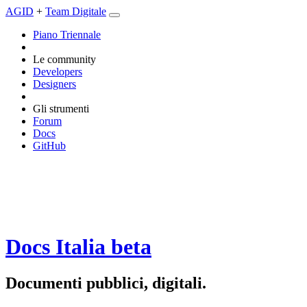
AGID
+
Team Digitale
Piano Triennale
Le community
Developers
Designers
Gli strumenti
Forum
Docs
GitHub
Docs Italia
beta
Documenti pubblici, digitali.