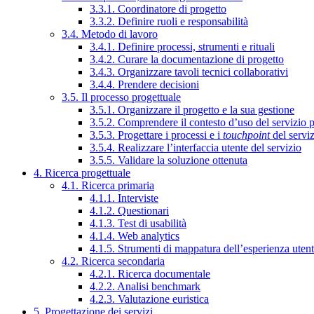
3.3.1. Coordinatore di progetto
3.3.2. Definire ruoli e responsabilità
3.4. Metodo di lavoro
3.4.1. Definire processi, strumenti e rituali
3.4.2. Curare la documentazione di progetto
3.4.3. Organizzare tavoli tecnici collaborativi
3.4.4. Prendere decisioni
3.5. Il processo progettuale
3.5.1. Organizzare il progetto e la sua gestione
3.5.2. Comprendere il contesto d’uso del servizio 
3.5.3. Progettare i processi e i
touchpoint
del servi
3.5.4. Realizzare l’interfaccia utente del servizio
3.5.5. Validare la soluzione ottenuta
4. Ricerca progettuale
4.1. Ricerca primaria
4.1.1. Interviste
4.1.2. Questionari
4.1.3. Test di usabilità
4.1.4. Web analytics
4.1.5. Strumenti di mappatura dell’esperienza uten
4.2. Ricerca secondaria
4.2.1. Ricerca documentale
4.2.2. Analisi benchmark
4.2.3. Valutazione euristica
5. Progettazione dei servizi