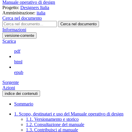
Manuale operativo di design
Progetto:
Designers Italia
Amministrazione:
italia
Cerca nel documento
Cerca nel documento
Informazioni
versione-corrente
Scarica
pdf
html
epub
Sorgente
Azioni
indice dei contenuti
Sommario
1. Scopo, destinatari e uso del Manuale operativo di design
1.1. Versionamento e storico
1.2. Consultazione del manuale
1.3. Contribuisci al manuale