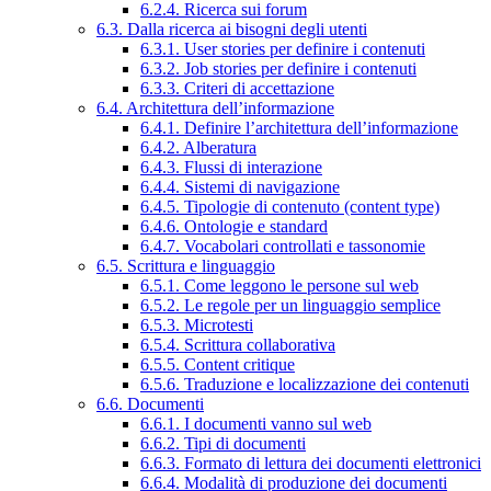
6.2.4. Ricerca sui forum
6.3. Dalla ricerca ai bisogni degli utenti
6.3.1. User stories per definire i contenuti
6.3.2. Job stories per definire i contenuti
6.3.3. Criteri di accettazione
6.4. Architettura dell’informazione
6.4.1. Definire l’architettura dell’informazione
6.4.2. Alberatura
6.4.3. Flussi di interazione
6.4.4. Sistemi di navigazione
6.4.5. Tipologie di contenuto (content type)
6.4.6. Ontologie e standard
6.4.7. Vocabolari controllati e tassonomie
6.5. Scrittura e linguaggio
6.5.1. Come leggono le persone sul web
6.5.2. Le regole per un linguaggio semplice
6.5.3. Microtesti
6.5.4. Scrittura collaborativa
6.5.5. Content critique
6.5.6. Traduzione e localizzazione dei contenuti
6.6. Documenti
6.6.1. I documenti vanno sul web
6.6.2. Tipi di documenti
6.6.3. Formato di lettura dei documenti elettronici
6.6.4. Modalità di produzione dei documenti