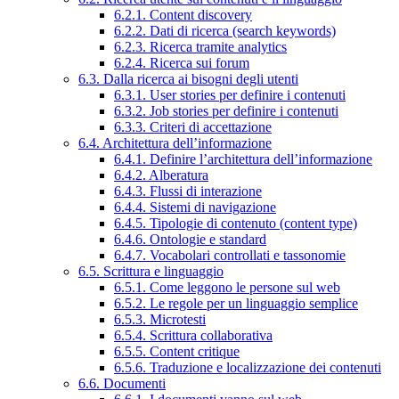
6.2.1. Content discovery
6.2.2. Dati di ricerca (search keywords)
6.2.3. Ricerca tramite analytics
6.2.4. Ricerca sui forum
6.3. Dalla ricerca ai bisogni degli utenti
6.3.1. User stories per definire i contenuti
6.3.2. Job stories per definire i contenuti
6.3.3. Criteri di accettazione
6.4. Architettura dell’informazione
6.4.1. Definire l’architettura dell’informazione
6.4.2. Alberatura
6.4.3. Flussi di interazione
6.4.4. Sistemi di navigazione
6.4.5. Tipologie di contenuto (content type)
6.4.6. Ontologie e standard
6.4.7. Vocabolari controllati e tassonomie
6.5. Scrittura e linguaggio
6.5.1. Come leggono le persone sul web
6.5.2. Le regole per un linguaggio semplice
6.5.3. Microtesti
6.5.4. Scrittura collaborativa
6.5.5. Content critique
6.5.6. Traduzione e localizzazione dei contenuti
6.6. Documenti