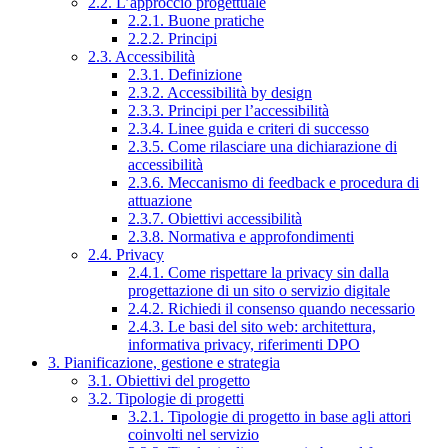
2.2. L’approccio progettuale
2.2.1. Buone pratiche
2.2.2. Principi
2.3. Accessibilità
2.3.1. Definizione
2.3.2. Accessibilità by design
2.3.3. Principi per l’accessibilità
2.3.4. Linee guida e criteri di successo
2.3.5. Come rilasciare una dichiarazione di
accessibilità
2.3.6. Meccanismo di feedback e procedura di
attuazione
2.3.7. Obiettivi accessibilità
2.3.8. Normativa e approfondimenti
2.4. Privacy
2.4.1. Come rispettare la privacy sin dalla
progettazione di un sito o servizio digitale
2.4.2. Richiedi il consenso quando necessario
2.4.3. Le basi del sito web: architettura,
informativa privacy, riferimenti DPO
3. Pianificazione, gestione e strategia
3.1. Obiettivi del progetto
3.2. Tipologie di progetti
3.2.1. Tipologie di progetto in base agli attori
coinvolti nel servizio