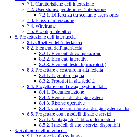
7.1. Caratteristiche dell’interazione
7.2. User stories per definire l’interazione
7.2.1. Differenza tra scenari e user stories
7.3. Flussi di interazione
7.4. Wireframe
7.5. Prototipi interattivi
8. Progettazione dell’interfaccia
8.1. Obiettivi dell’interfaccia
8.2. Elementi dell’interfaccia
8.2.1. Elementi di composizione
8.2.2. Elementi interattivi
8.2.3. Elementi testuali (microtesti)
8.3. Progettare e costruire in alta fedeltà
8.3.1. Layout di pagina
8.3.2. Prototipi in alta fedeltà
8.4. Progettare con il design system .italia
8.4.1. Documentazione
8.4.2. Benefici del design system
8.4.3. Risorse operative
8.4.4. Come contribuire al design system .italia
8.5. Progettare con i modelli di sito e servizi
8.5.1. Vantaggi dell’utilizzo dei modelli
8.5.2. I modelli di sito e servizi disponibili
9. Sviluppo dell’interfaccia
9.1. Approccio allo sviluppo