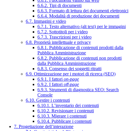
6.6.1. I documenti vanno sul web
6.6.2. Tipi di documenti
6.6.3. Formato di lettura dei documenti elettronici
6.6.4. Modalità di produzione dei documenti
6.7. Immagini e video
6.7.1. Testo alternativo (alt text) per le immagini
6.7.2. Sottotitoli per i video
6.7.3. Trascrizioni per i video
6.8. Proprietà intellettuale e privacy
6.8.1. Pubblicazione di contenuti prodotti dalla
Pubblica Amministrazione
6.8.2. Pubblicazione di contenuti non prodotti
dalla Pubblica Amministrazione
6.8.3. Consenso dei soggetti ritratti
6.9. Ottimizzazione per i motori di ricerca (SEO)
6.9.1. I fattori
on-page
6.9.2. I fattori
off-page
6.9.3. Strumenti di diagnostica SEO: Search
Console
6.10. Gestire i contenuti
6.10.1. L’inventario dei contenuti
6.10.2. Revisionare i contenuti
6.10.3. Migrare i contenuti
6.10.4. Pubblicare i contenuti
7. Progettazione dell’interazione