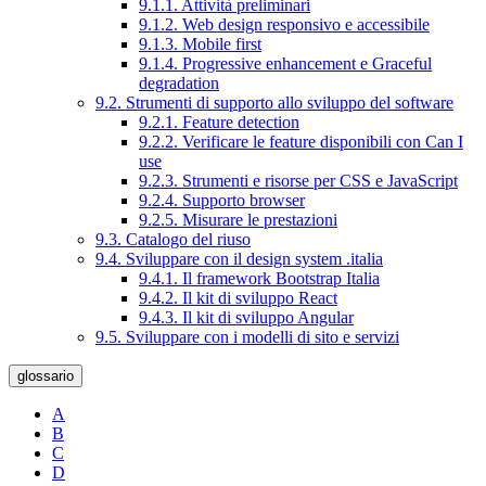
9.1.1. Attività preliminari
9.1.2. Web design responsivo e accessibile
9.1.3. Mobile first
9.1.4. Progressive enhancement e Graceful
degradation
9.2. Strumenti di supporto allo sviluppo del software
9.2.1. Feature detection
9.2.2. Verificare le feature disponibili con Can I
use
9.2.3. Strumenti e risorse per CSS e JavaScript
9.2.4. Supporto browser
9.2.5. Misurare le prestazioni
9.3. Catalogo del riuso
9.4. Sviluppare con il design system .italia
9.4.1. Il framework Bootstrap Italia
9.4.2. Il kit di sviluppo React
9.4.3. Il kit di sviluppo Angular
9.5. Sviluppare con i modelli di sito e servizi
glossario
A
B
C
D