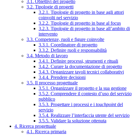
3.1. Obiettivi del progetto
3.2. Tipologie di progetti
3.2.1. Tipologie di progetto in base agli attori
coinvolti nel servizio
3.2.2. Tipologie di progetto in base al focus
3.2.3. Tipologie di progetto in base all’ambito di
intervento
3.3. Competenze, ruoli e figure coinvolte
3.3.1. Coordinatore di progetto
3.3.2. Definire ruoli e responsabilità
3.4. Metodo di lavoro
3.4.1. Definire processi, strumenti e rituali
3.4.2. Curare la documentazione di progetto
3.4.3. Organizzare tavoli tecnici collaborativi
3.4.4. Prendere decisioni
3.5. Il processo progettuale
3.5.1. Organizzare il progetto e la sua gestione
3.5.2. Comprendere il contesto d’uso del servizio
pubblico
3.5.3. Progettare i processi e i
touchpoint
del
servizio
3.5.4. Realizzare l’interfaccia utente del servizio
3.5.5. Validare la soluzione ottenuta
4. Ricerca progettuale
4.1. Ricerca primaria