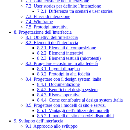
7.1. Caratteristiche dell’interazione
7.2. User stories per definire l’interazione
7.2.1. Differenza tra scenari e user stories
7.3. Flussi di interazione
7.4. Wireframe
7.5. Prototipi interattivi
8. Progettazione dell’interfaccia
8.1. Obiettivi dell’interfaccia
8.2. Elementi dell’interfaccia
8.2.1. Elementi di composizione
8.2.2. Elementi interattivi
8.2.3. Elementi testuali (microtesti)
8.3. Progettare e costruire in alta fedeltà
8.3.1. Layout di pagina
8.3.2. Prototipi in alta fedeltà
8.4. Progettare con il design system .italia
8.4.1. Documentazione
8.4.2. Benefici del design system
8.4.3. Risorse operative
8.4.4. Come contribuire al design system .italia
8.5. Progettare con i modelli di sito e servizi
8.5.1. Vantaggi dell’utilizzo dei modelli
8.5.2. I modelli di sito e servizi disponibili
9. Sviluppo dell’interfaccia
9.1. Approccio allo sviluppo