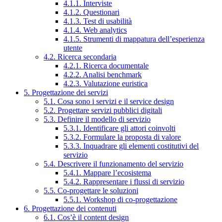
4.1.1. Interviste
4.1.2. Questionari
4.1.3. Test di usabilità
4.1.4. Web analytics
4.1.5. Strumenti di mappatura dell’esperienza
utente
4.2. Ricerca secondaria
4.2.1. Ricerca documentale
4.2.2. Analisi benchmark
4.2.3. Valutazione euristica
5. Progettazione dei servizi
5.1. Cosa sono i servizi e il service design
5.2. Progettare servizi pubblici digitali
5.3. Definire il modello di servizio
5.3.1. Identificare gli attori coinvolti
5.3.2. Formulare la proposta di valore
5.3.3. Inquadrare gli elementi costitutivi del
servizio
5.4. Descrivere il funzionamento del servizio
5.4.1. Mappare l’ecosistema
5.4.2. Rappresentare i flussi di servizio
5.5. Co-progettare le soluzioni
5.5.1. Workshop di co-progettazione
6. Progettazione dei contenuti
6.1. Cos’è il content design