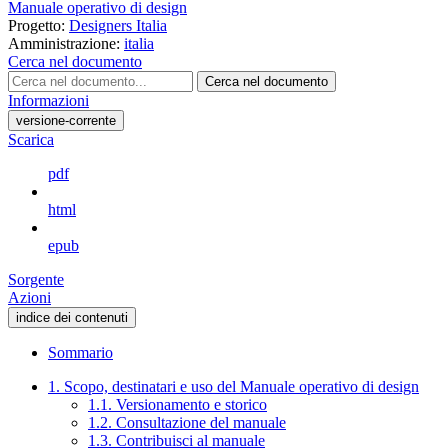
Manuale operativo di design
Progetto:
Designers Italia
Amministrazione:
italia
Cerca nel documento
Cerca nel documento
Informazioni
versione-corrente
Scarica
pdf
html
epub
Sorgente
Azioni
indice dei contenuti
Sommario
1. Scopo, destinatari e uso del Manuale operativo di design
1.1. Versionamento e storico
1.2. Consultazione del manuale
1.3. Contribuisci al manuale