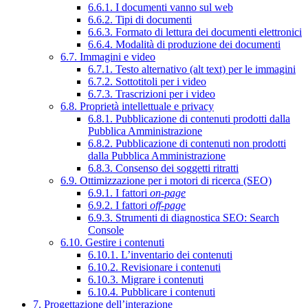
6.6.1. I documenti vanno sul web
6.6.2. Tipi di documenti
6.6.3. Formato di lettura dei documenti elettronici
6.6.4. Modalità di produzione dei documenti
6.7. Immagini e video
6.7.1. Testo alternativo (alt text) per le immagini
6.7.2. Sottotitoli per i video
6.7.3. Trascrizioni per i video
6.8. Proprietà intellettuale e privacy
6.8.1. Pubblicazione di contenuti prodotti dalla
Pubblica Amministrazione
6.8.2. Pubblicazione di contenuti non prodotti
dalla Pubblica Amministrazione
6.8.3. Consenso dei soggetti ritratti
6.9. Ottimizzazione per i motori di ricerca (SEO)
6.9.1. I fattori
on-page
6.9.2. I fattori
off-page
6.9.3. Strumenti di diagnostica SEO: Search
Console
6.10. Gestire i contenuti
6.10.1. L’inventario dei contenuti
6.10.2. Revisionare i contenuti
6.10.3. Migrare i contenuti
6.10.4. Pubblicare i contenuti
7. Progettazione dell’interazione