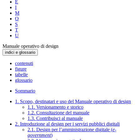
E
I
M
O
S
T
U
Manuale operativo di design
indici e glossario
contenuti
figure
tabelle
glossario
Sommario
1. Scopo, destinatari e uso del Manuale operativo di design
1.1. Versionamento e storico
1.2. Consultazione del manuale
1.3. Contribuisci al manuale
2. Introduzione al design per i servizi pubblici digitali
2.1. Design per l’amministrazione digitale (
e-
government
)