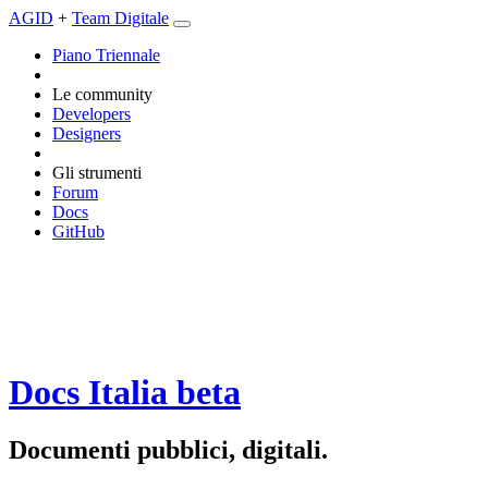
AGID
+
Team Digitale
Piano Triennale
Le community
Developers
Designers
Gli strumenti
Forum
Docs
GitHub
Docs Italia
beta
Documenti pubblici, digitali.