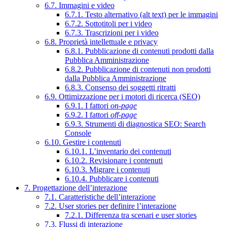
6.7. Immagini e video
6.7.1. Testo alternativo (alt text) per le immagini
6.7.2. Sottotitoli per i video
6.7.3. Trascrizioni per i video
6.8. Proprietà intellettuale e privacy
6.8.1. Pubblicazione di contenuti prodotti dalla
Pubblica Amministrazione
6.8.2. Pubblicazione di contenuti non prodotti
dalla Pubblica Amministrazione
6.8.3. Consenso dei soggetti ritratti
6.9. Ottimizzazione per i motori di ricerca (SEO)
6.9.1. I fattori
on-page
6.9.2. I fattori
off-page
6.9.3. Strumenti di diagnostica SEO: Search
Console
6.10. Gestire i contenuti
6.10.1. L’inventario dei contenuti
6.10.2. Revisionare i contenuti
6.10.3. Migrare i contenuti
6.10.4. Pubblicare i contenuti
7. Progettazione dell’interazione
7.1. Caratteristiche dell’interazione
7.2. User stories per definire l’interazione
7.2.1. Differenza tra scenari e user stories
7.3. Flussi di interazione