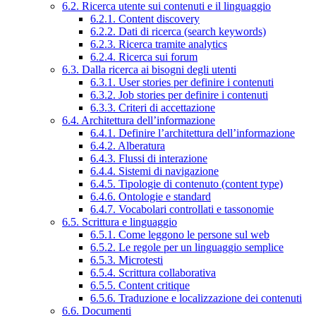
6.2. Ricerca utente sui contenuti e il linguaggio
6.2.1. Content discovery
6.2.2. Dati di ricerca (search keywords)
6.2.3. Ricerca tramite analytics
6.2.4. Ricerca sui forum
6.3. Dalla ricerca ai bisogni degli utenti
6.3.1. User stories per definire i contenuti
6.3.2. Job stories per definire i contenuti
6.3.3. Criteri di accettazione
6.4. Architettura dell’informazione
6.4.1. Definire l’architettura dell’informazione
6.4.2. Alberatura
6.4.3. Flussi di interazione
6.4.4. Sistemi di navigazione
6.4.5. Tipologie di contenuto (content type)
6.4.6. Ontologie e standard
6.4.7. Vocabolari controllati e tassonomie
6.5. Scrittura e linguaggio
6.5.1. Come leggono le persone sul web
6.5.2. Le regole per un linguaggio semplice
6.5.3. Microtesti
6.5.4. Scrittura collaborativa
6.5.5. Content critique
6.5.6. Traduzione e localizzazione dei contenuti
6.6. Documenti