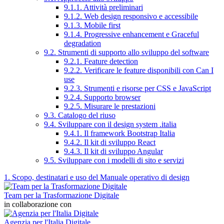
9.1.1. Attività preliminari
9.1.2. Web design responsivo e accessibile
9.1.3. Mobile first
9.1.4. Progressive enhancement e Graceful
degradation
9.2. Strumenti di supporto allo sviluppo del software
9.2.1. Feature detection
9.2.2. Verificare le feature disponibili con Can I
use
9.2.3. Strumenti e risorse per CSS e JavaScript
9.2.4. Supporto browser
9.2.5. Misurare le prestazioni
9.3. Catalogo del riuso
9.4. Sviluppare con il design system .italia
9.4.1. Il framework Bootstrap Italia
9.4.2. Il kit di sviluppo React
9.4.3. Il kit di sviluppo Angular
9.5. Sviluppare con i modelli di sito e servizi
1. Scopo, destinatari e uso del Manuale operativo di design
Team per la Trasformazione Digitale
in collaborazione con
Agenzia per l'Italia Digitale