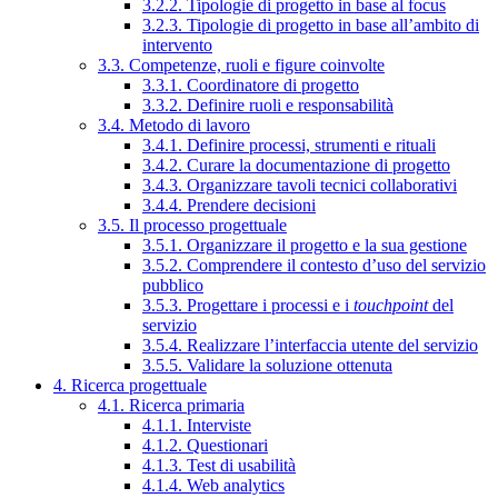
3.2.2. Tipologie di progetto in base al focus
3.2.3. Tipologie di progetto in base all’ambito di
intervento
3.3. Competenze, ruoli e figure coinvolte
3.3.1. Coordinatore di progetto
3.3.2. Definire ruoli e responsabilità
3.4. Metodo di lavoro
3.4.1. Definire processi, strumenti e rituali
3.4.2. Curare la documentazione di progetto
3.4.3. Organizzare tavoli tecnici collaborativi
3.4.4. Prendere decisioni
3.5. Il processo progettuale
3.5.1. Organizzare il progetto e la sua gestione
3.5.2. Comprendere il contesto d’uso del servizio
pubblico
3.5.3. Progettare i processi e i
touchpoint
del
servizio
3.5.4. Realizzare l’interfaccia utente del servizio
3.5.5. Validare la soluzione ottenuta
4. Ricerca progettuale
4.1. Ricerca primaria
4.1.1. Interviste
4.1.2. Questionari
4.1.3. Test di usabilità
4.1.4. Web analytics