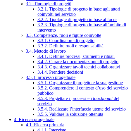
3.2. Tipologie di progetti
3.2.1. Tipologie di progetto in base agli attori
coinvolti nel servizio
3.2.2. Tipologie di progetto in base al focus
3.2.3. Tipologie di progetto in base all’ambito di
intervento
3.3. Competenze, ruoli e figure coinvolte
3.3.1. Coordinatore di progetto
3.3.2. Definire ruoli e responsabilità
3.4. Metodo di lavoro
3.4.1. Definire processi, strumenti e rituali
3.4.2. Curare la documentazione di progetto
3.4.3. Organizzare tavoli tecnici collaborativi
3.4.4. Prendere decisioni
3.5. Il processo progettuale
3.5.1. Organizzare il progetto e la sua gestione
3.5.2. Comprendere il contesto d’uso del servizio
pubblico
3.5.3. Progettare i processi e i
touchpoint
del
servizio
3.5.4. Realizzare l’interfaccia utente del servizio
3.5.5. Validare la soluzione ottenuta
4. Ricerca progettuale
4.1. Ricerca primaria
4.1.1. Interviste