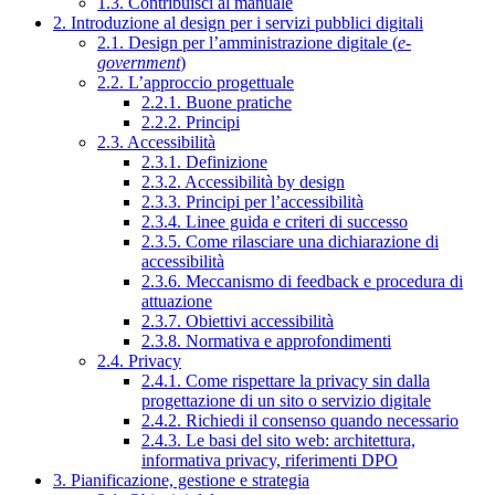
1.3. Contribuisci al manuale
2. Introduzione al design per i servizi pubblici digitali
2.1. Design per l’amministrazione digitale (
e-
government
)
2.2. L’approccio progettuale
2.2.1. Buone pratiche
2.2.2. Principi
2.3. Accessibilità
2.3.1. Definizione
2.3.2. Accessibilità by design
2.3.3. Principi per l’accessibilità
2.3.4. Linee guida e criteri di successo
2.3.5. Come rilasciare una dichiarazione di
accessibilità
2.3.6. Meccanismo di feedback e procedura di
attuazione
2.3.7. Obiettivi accessibilità
2.3.8. Normativa e approfondimenti
2.4. Privacy
2.4.1. Come rispettare la privacy sin dalla
progettazione di un sito o servizio digitale
2.4.2. Richiedi il consenso quando necessario
2.4.3. Le basi del sito web: architettura,
informativa privacy, riferimenti DPO
3. Pianificazione, gestione e strategia