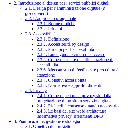
2. Introduzione al design per i servizi pubblici digitali
2.1. Design per l’amministrazione digitale (
e-
government
)
2.2. L’approccio progettuale
2.2.1. Buone pratiche
2.2.2. Principi
2.3. Accessibilità
2.3.1. Definizione
2.3.2. Accessibilità by design
2.3.3. Principi per l’accessibilità
2.3.4. Linee guida e criteri di successo
2.3.5. Come rilasciare una dichiarazione di
accessibilità
2.3.6. Meccanismo di feedback e procedura di
attuazione
2.3.7. Obiettivi accessibilità
2.3.8. Normativa e approfondimenti
2.4. Privacy
2.4.1. Come rispettare la privacy sin dalla
progettazione di un sito o servizio digitale
2.4.2. Richiedi il consenso quando necessario
2.4.3. Le basi del sito web: architettura,
informativa privacy, riferimenti DPO
3. Pianificazione, gestione e strategia
3.1. Obiettivi del progetto