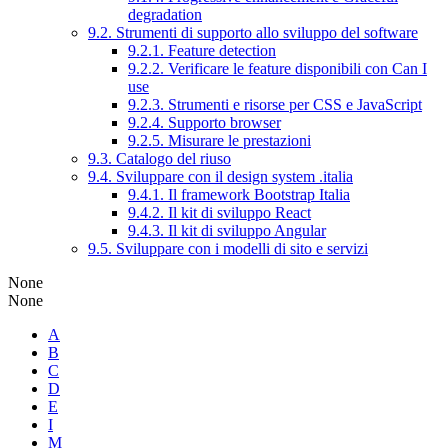
degradation
9.2. Strumenti di supporto allo sviluppo del software
9.2.1. Feature detection
9.2.2. Verificare le feature disponibili con Can I
use
9.2.3. Strumenti e risorse per CSS e JavaScript
9.2.4. Supporto browser
9.2.5. Misurare le prestazioni
9.3. Catalogo del riuso
9.4. Sviluppare con il design system .italia
9.4.1. Il framework Bootstrap Italia
9.4.2. Il kit di sviluppo React
9.4.3. Il kit di sviluppo Angular
9.5. Sviluppare con i modelli di sito e servizi
None
None
A
B
C
D
E
I
M