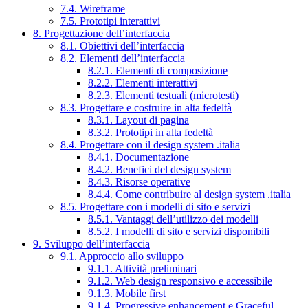
7.4. Wireframe
7.5. Prototipi interattivi
8. Progettazione dell’interfaccia
8.1. Obiettivi dell’interfaccia
8.2. Elementi dell’interfaccia
8.2.1. Elementi di composizione
8.2.2. Elementi interattivi
8.2.3. Elementi testuali (microtesti)
8.3. Progettare e costruire in alta fedeltà
8.3.1. Layout di pagina
8.3.2. Prototipi in alta fedeltà
8.4. Progettare con il design system .italia
8.4.1. Documentazione
8.4.2. Benefici del design system
8.4.3. Risorse operative
8.4.4. Come contribuire al design system .italia
8.5. Progettare con i modelli di sito e servizi
8.5.1. Vantaggi dell’utilizzo dei modelli
8.5.2. I modelli di sito e servizi disponibili
9. Sviluppo dell’interfaccia
9.1. Approccio allo sviluppo
9.1.1. Attività preliminari
9.1.2. Web design responsivo e accessibile
9.1.3. Mobile first
9.1.4. Progressive enhancement e Graceful