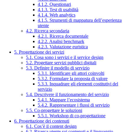
4.1.2. Questionari
4.1.3. Test di usabilità
4.1.4. Web analytics
4.1.5. Strumenti di mappatura dell’esperienza
utente
4.2. Ricerca secondaria
4.2.1. Ricerca documentale
4.2.2. Analisi benchmark
4.2.3. Valutazione euristica
5. Progettazione dei servizi
5.1. Cosa sono i servizi e il service design
5.2. Progettare servizi pubblici digitali
5.3. Definire il modello di servizio
5.3.1. Identificare gli attori coinvolti
5.3.2. Formulare la proposta di valore
5.3.3. Inquadrare gli elementi costitutivi del
servizio
5.4. Descrivere il funzionamento del servizio
5.4.1. Mappare l’ecosistema
5.4.2. Rappresentare i flussi di servizio
5.5. Co-progettare le soluzioni
5.5.1. Workshop di co-progettazione
6. Progettazione dei contenuti
6.1. Cos’è il content design
6.2. Ricerca utente sui contenuti e il linguaggio