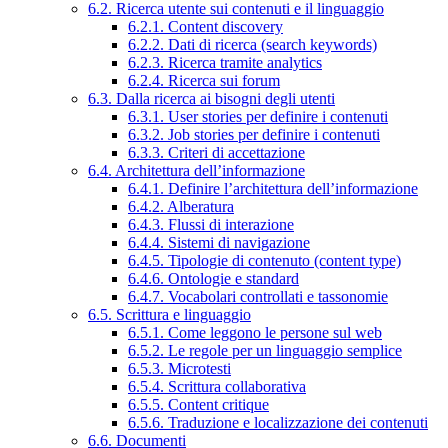
6.2. Ricerca utente sui contenuti e il linguaggio
6.2.1. Content discovery
6.2.2. Dati di ricerca (search keywords)
6.2.3. Ricerca tramite analytics
6.2.4. Ricerca sui forum
6.3. Dalla ricerca ai bisogni degli utenti
6.3.1. User stories per definire i contenuti
6.3.2. Job stories per definire i contenuti
6.3.3. Criteri di accettazione
6.4. Architettura dell’informazione
6.4.1. Definire l’architettura dell’informazione
6.4.2. Alberatura
6.4.3. Flussi di interazione
6.4.4. Sistemi di navigazione
6.4.5. Tipologie di contenuto (content type)
6.4.6. Ontologie e standard
6.4.7. Vocabolari controllati e tassonomie
6.5. Scrittura e linguaggio
6.5.1. Come leggono le persone sul web
6.5.2. Le regole per un linguaggio semplice
6.5.3. Microtesti
6.5.4. Scrittura collaborativa
6.5.5. Content critique
6.5.6. Traduzione e localizzazione dei contenuti
6.6. Documenti