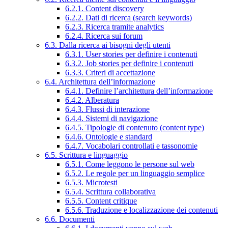
6.2.1. Content discovery
6.2.2. Dati di ricerca (search keywords)
6.2.3. Ricerca tramite analytics
6.2.4. Ricerca sui forum
6.3. Dalla ricerca ai bisogni degli utenti
6.3.1. User stories per definire i contenuti
6.3.2. Job stories per definire i contenuti
6.3.3. Criteri di accettazione
6.4. Architettura dell’informazione
6.4.1. Definire l’architettura dell’informazione
6.4.2. Alberatura
6.4.3. Flussi di interazione
6.4.4. Sistemi di navigazione
6.4.5. Tipologie di contenuto (content type)
6.4.6. Ontologie e standard
6.4.7. Vocabolari controllati e tassonomie
6.5. Scrittura e linguaggio
6.5.1. Come leggono le persone sul web
6.5.2. Le regole per un linguaggio semplice
6.5.3. Microtesti
6.5.4. Scrittura collaborativa
6.5.5. Content critique
6.5.6. Traduzione e localizzazione dei contenuti
6.6. Documenti