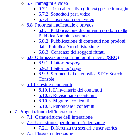
6.7. Immagini e video
6.7.1. Testo alternativo (alt text) per le immagini
6.7.2. Sottotitoli per i video
6.7.3. Trascrizioni per i video
6.8. Proprietà intellettuale e privacy
6.8.1. Pubblicazione di contenuti prodotti dalla
Pubblica Amministrazione
6.8.2. Pubblicazione di contenuti non prodotti
dalla Pubblica Amministrazione
6.8.3. Consenso dei soggetti ritratti
6.9. Ottimizzazione per i motori di ricerca (SEO)
6.9.1. I fattori
on-page
6.9.2. I fattori
off-page
6.9.3. Strumenti di diagnostica SEO: Search
Console
6.10. Gestire i contenuti
6.10.1. L’inventario dei contenuti
6.10.2. Revisionare i contenuti
6.10.3. Migrare i contenuti
6.10.4. Pubblicare i contenuti
7. Progettazione dell’interazione
7.1. Caratteristiche dell’interazione
7.2. User stories per definire l’interazione
7.2.1. Differenza tra scenari e user stories
7.3. Flussi di interazione