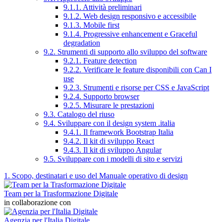
9.1.1. Attività preliminari
9.1.2. Web design responsivo e accessibile
9.1.3. Mobile first
9.1.4. Progressive enhancement e Graceful
degradation
9.2. Strumenti di supporto allo sviluppo del software
9.2.1. Feature detection
9.2.2. Verificare le feature disponibili con Can I
use
9.2.3. Strumenti e risorse per CSS e JavaScript
9.2.4. Supporto browser
9.2.5. Misurare le prestazioni
9.3. Catalogo del riuso
9.4. Sviluppare con il design system .italia
9.4.1. Il framework Bootstrap Italia
9.4.2. Il kit di sviluppo React
9.4.3. Il kit di sviluppo Angular
9.5. Sviluppare con i modelli di sito e servizi
1. Scopo, destinatari e uso del Manuale operativo di design
Team per la Trasformazione Digitale
in collaborazione con
Agenzia per l'Italia Digitale