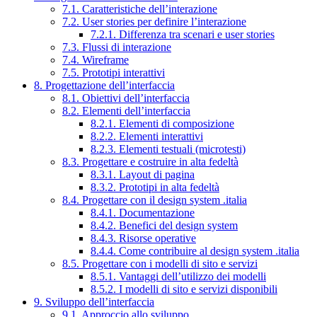
7.1. Caratteristiche dell’interazione
7.2. User stories per definire l’interazione
7.2.1. Differenza tra scenari e user stories
7.3. Flussi di interazione
7.4. Wireframe
7.5. Prototipi interattivi
8. Progettazione dell’interfaccia
8.1. Obiettivi dell’interfaccia
8.2. Elementi dell’interfaccia
8.2.1. Elementi di composizione
8.2.2. Elementi interattivi
8.2.3. Elementi testuali (microtesti)
8.3. Progettare e costruire in alta fedeltà
8.3.1. Layout di pagina
8.3.2. Prototipi in alta fedeltà
8.4. Progettare con il design system .italia
8.4.1. Documentazione
8.4.2. Benefici del design system
8.4.3. Risorse operative
8.4.4. Come contribuire al design system .italia
8.5. Progettare con i modelli di sito e servizi
8.5.1. Vantaggi dell’utilizzo dei modelli
8.5.2. I modelli di sito e servizi disponibili
9. Sviluppo dell’interfaccia
9.1. Approccio allo sviluppo