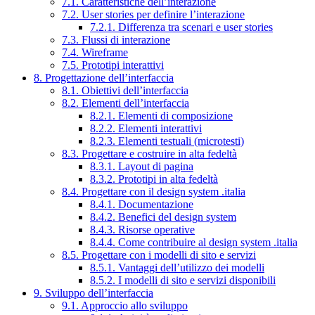
7.1. Caratteristiche dell’interazione
7.2. User stories per definire l’interazione
7.2.1. Differenza tra scenari e user stories
7.3. Flussi di interazione
7.4. Wireframe
7.5. Prototipi interattivi
8. Progettazione dell’interfaccia
8.1. Obiettivi dell’interfaccia
8.2. Elementi dell’interfaccia
8.2.1. Elementi di composizione
8.2.2. Elementi interattivi
8.2.3. Elementi testuali (microtesti)
8.3. Progettare e costruire in alta fedeltà
8.3.1. Layout di pagina
8.3.2. Prototipi in alta fedeltà
8.4. Progettare con il design system .italia
8.4.1. Documentazione
8.4.2. Benefici del design system
8.4.3. Risorse operative
8.4.4. Come contribuire al design system .italia
8.5. Progettare con i modelli di sito e servizi
8.5.1. Vantaggi dell’utilizzo dei modelli
8.5.2. I modelli di sito e servizi disponibili
9. Sviluppo dell’interfaccia
9.1. Approccio allo sviluppo