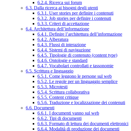
6.2.4. Ricerca sui forum
6.3. Dalla ricerca ai bisogni degli utenti
6.3.1. User stories per definire i contenuti
6.3.2. Job stories per definire i contenuti
6.3.3. Criteri di accettazione
6.4. Architettura dell’informazione
6.4.1. Definire l’architettura dell’informazione
6.4.2. Alberatura
6.4.3. Flussi di interazione
6.4.4. Sistemi di navigazione
6.4.5. Tipologie di contenuto (content type)
6.4.6. Ontologie e standard
6.4.7. Vocabolari controllati e tassonomie
6.5. Scrittura e linguaggio
6.5.1. Come leggono le persone sul web
6.5.2. Le regole per un linguaggio semplice
6.5.3. Microtesti
6.5.4. Scrittura collaborativa
6.5.5. Content critique
6.5.6. Traduzione e localizzazione dei contenuti
6.6. Documenti
6.6.1. I documenti vanno sul web
6.6.2. Tipi di documenti
6.6.3. Formato di lettura dei documenti elettronici
6.6.4. Modalità di produzione dei documenti