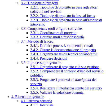
3.2. Tipologie di progetti
3.2.1. Tipologie di progetto in base agli attori
coinvolti nel servizio
3.2.2. Tipologie di progetto in base al focus
3.2.3. Tipologie di progetto in base all’ambito di
intervento
3.3. Competenze, ruoli e figure coinvolte
3.3.1. Coordinatore di progetto
3.3.2. Definire ruoli e responsabilità
3.4. Metodo di lavoro
3.4.1. Definire processi, strumenti e rituali
3.4.2. Curare la documentazione di progetto
3.4.3. Organizzare tavoli tecnici collaborativi
3.4.4. Prendere decisioni
3.5. Il processo progettuale
3.5.1. Organizzare il progetto e la sua gestione
3.5.2. Comprendere il contesto d’uso del servizio
pubblico
3.5.3. Progettare i processi e i
touchpoint
del
servizio
3.5.4. Realizzare l’interfaccia utente del servizio
3.5.5. Validare la soluzione ottenuta
4. Ricerca progettuale
4.1. Ricerca primaria
4.1.1. Interviste