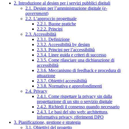
2. Introduzione al design per i servizi pubblici digitali
2.1. Design per l’amministrazione digitale (
e-
government
)
2.2. L’approccio progettuale
2.2.1. Buone pratiche
2.2.2. Principi
2.3. Accessibilità
2.3.1. Definizione
2.3.2. Accessibilità by design
2.3.3. Principi per l’accessibilità
2.3.4. Linee guida e criteri di successo
2.3.5. Come rilasciare una dichiarazione di
accessibilità
2.3.6. Meccanismo di feedback e procedura di
attuazione
2.3.7. Obiettivi accessibilità
2.3.8. Normativa e approfondimenti
2.4. Privacy
2.4.1. Come rispettare la privacy sin dalla
progettazione di un sito o servizio digitale
2.4.2. Richiedi il consenso quando necessario
2.4.3. Le basi del sito web: architettura,
informativa privacy, riferimenti DPO
3. Pianificazione, gestione e strategia
3.1. Obiettivi del progetto