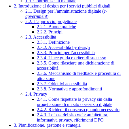
1.3. Contribuisci al manuale
2. Introduzione al design per i servizi pubblici digitali
2.1. Design per l’amministrazione digitale (
e-
government
)
2.2. L’approccio progettuale
2.2.1. Buone pratiche
2.2.2. Principi
2.3. Accessibilità
2.3.1. Definizione
2.3.2. Accessibilità by design
2.3.3. Principi per l’accessibilità
2.3.4. Linee guida e criteri di successo
2.3.5. Come rilasciare una dichiarazione di
accessibilità
2.3.6. Meccanismo di feedback e procedura di
attuazione
2.3.7. Obiettivi accessibilità
2.3.8. Normativa e approfondimenti
2.4. Privacy
2.4.1. Come rispettare la privacy sin dalla
progettazione di un sito o servizio digitale
2.4.2. Richiedi il consenso quando necessario
2.4.3. Le basi del sito web: architettura,
informativa privacy, riferimenti DPO
3. Pianificazione, gestione e strategia