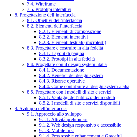
7.4. Wireframe
7.5. Prototipi interattivi
8. Progettazione dell’interfaccia
8.1. Obiettivi dell’interfaccia
8.2. Elementi dell’interfaccia
8.2.1. Elementi di composizione
8.2.2. Elementi interattivi
8.2.3. Elementi testuali (microtesti)
8.3. Progettare e costruire in alta fedeltà
8.3.1. Layout di pagina
8.3.2. Prototipi in alta fedeltà
8.4. Progettare con il design system .italia
8.4.1. Documentazione
8.4.2. Benefici del design system
8.4.3. Risorse operative
8.4.4. Come contribuire al design system .italia
8.5. Progettare con i modelli di sito e servizi
8.5.1. Vantaggi dell’utilizzo dei modelli
8.5.2. I modelli di sito e servizi disponibili
9. Sviluppo dell’interfaccia
9.1. Approccio allo sviluppo
9.1.1. Attività preliminari
9.1.2. Web design responsivo e accessibile
9.1.3. Mobile first
9.1.4. Progressive enhancement e Graceful