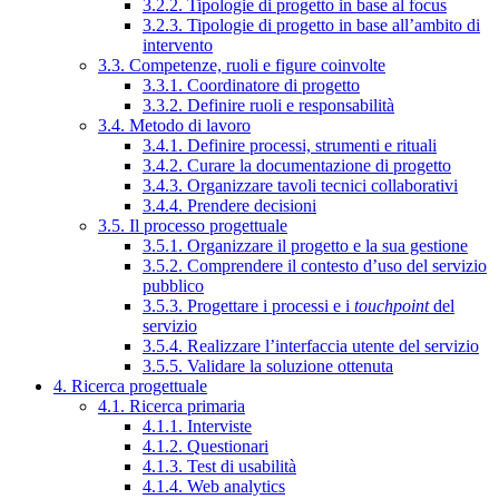
3.2.2. Tipologie di progetto in base al focus
3.2.3. Tipologie di progetto in base all’ambito di
intervento
3.3. Competenze, ruoli e figure coinvolte
3.3.1. Coordinatore di progetto
3.3.2. Definire ruoli e responsabilità
3.4. Metodo di lavoro
3.4.1. Definire processi, strumenti e rituali
3.4.2. Curare la documentazione di progetto
3.4.3. Organizzare tavoli tecnici collaborativi
3.4.4. Prendere decisioni
3.5. Il processo progettuale
3.5.1. Organizzare il progetto e la sua gestione
3.5.2. Comprendere il contesto d’uso del servizio
pubblico
3.5.3. Progettare i processi e i
touchpoint
del
servizio
3.5.4. Realizzare l’interfaccia utente del servizio
3.5.5. Validare la soluzione ottenuta
4. Ricerca progettuale
4.1. Ricerca primaria
4.1.1. Interviste
4.1.2. Questionari
4.1.3. Test di usabilità
4.1.4. Web analytics