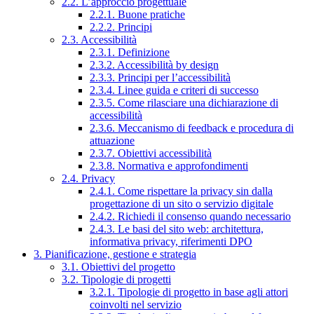
2.2. L’approccio progettuale
2.2.1. Buone pratiche
2.2.2. Principi
2.3. Accessibilità
2.3.1. Definizione
2.3.2. Accessibilità by design
2.3.3. Principi per l’accessibilità
2.3.4. Linee guida e criteri di successo
2.3.5. Come rilasciare una dichiarazione di
accessibilità
2.3.6. Meccanismo di feedback e procedura di
attuazione
2.3.7. Obiettivi accessibilità
2.3.8. Normativa e approfondimenti
2.4. Privacy
2.4.1. Come rispettare la privacy sin dalla
progettazione di un sito o servizio digitale
2.4.2. Richiedi il consenso quando necessario
2.4.3. Le basi del sito web: architettura,
informativa privacy, riferimenti DPO
3. Pianificazione, gestione e strategia
3.1. Obiettivi del progetto
3.2. Tipologie di progetti
3.2.1. Tipologie di progetto in base agli attori
coinvolti nel servizio