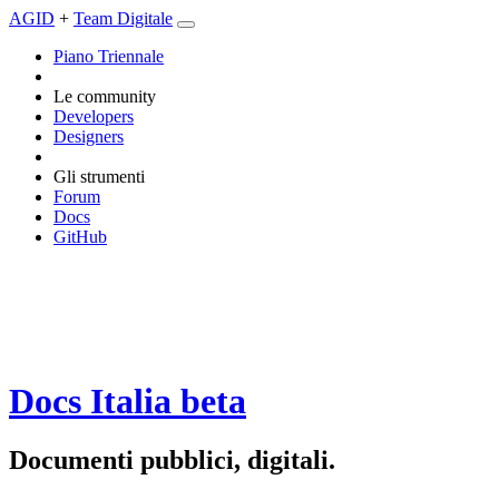
AGID
+
Team Digitale
Piano Triennale
Le community
Developers
Designers
Gli strumenti
Forum
Docs
GitHub
Docs Italia
beta
Documenti pubblici, digitali.