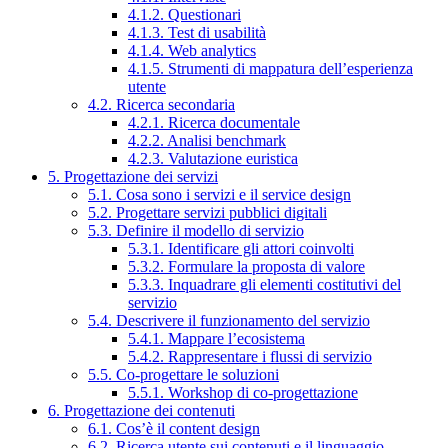
4.1.2. Questionari
4.1.3. Test di usabilità
4.1.4. Web analytics
4.1.5. Strumenti di mappatura dell’esperienza
utente
4.2. Ricerca secondaria
4.2.1. Ricerca documentale
4.2.2. Analisi benchmark
4.2.3. Valutazione euristica
5. Progettazione dei servizi
5.1. Cosa sono i servizi e il service design
5.2. Progettare servizi pubblici digitali
5.3. Definire il modello di servizio
5.3.1. Identificare gli attori coinvolti
5.3.2. Formulare la proposta di valore
5.3.3. Inquadrare gli elementi costitutivi del
servizio
5.4. Descrivere il funzionamento del servizio
5.4.1. Mappare l’ecosistema
5.4.2. Rappresentare i flussi di servizio
5.5. Co-progettare le soluzioni
5.5.1. Workshop di co-progettazione
6. Progettazione dei contenuti
6.1. Cos’è il content design
6.2. Ricerca utente sui contenuti e il linguaggio