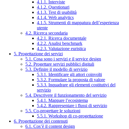
4.1.1. Interviste
4.1.2. Questionari
4.1.3. Test di usabilità
4.1.4. Web analytics
4.1.5. Strumenti di mappatura dell’esperienza
utente
4.2. Ricerca secondaria
4.2.1. Ricerca documentale
4.2.2. Analisi benchmark
4.2.3. Valutazione euristica
5. Progettazione dei servizi
5.1. Cosa sono i servizi e il service design
5.2. Progettare servizi pubblici digitali
5.3. Definire il modello di servizio
5.3.1. Identificare gli attori coinvolti
5.3.2. Formulare la proposta di valore
5.3.3. Inquadrare gli elementi costitutivi del
servizio
5.4. Descrivere il funzionamento del servizio
5.4.1. Mappare l’ecosistema
5.4.2. Rappresentare i flussi di servizio
5.5. Co-progettare le soluzioni
5.5.1. Workshop di co-progettazione
6. Progettazione dei contenuti
6.1. Cos’è il content design