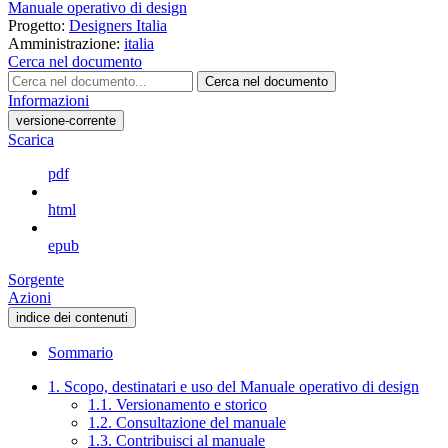
Manuale operativo di design
Progetto:
Designers Italia
Amministrazione:
italia
Cerca nel documento
Cerca nel documento
Informazioni
versione-corrente
Scarica
pdf
html
epub
Sorgente
Azioni
indice dei contenuti
Sommario
1. Scopo, destinatari e uso del Manuale operativo di design
1.1. Versionamento e storico
1.2. Consultazione del manuale
1.3. Contribuisci al manuale