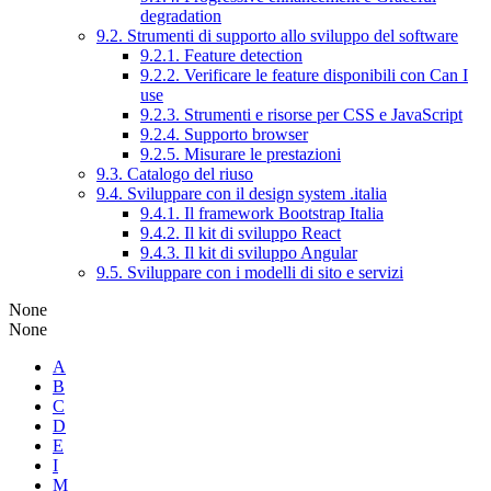
degradation
9.2. Strumenti di supporto allo sviluppo del software
9.2.1. Feature detection
9.2.2. Verificare le feature disponibili con Can I
use
9.2.3. Strumenti e risorse per CSS e JavaScript
9.2.4. Supporto browser
9.2.5. Misurare le prestazioni
9.3. Catalogo del riuso
9.4. Sviluppare con il design system .italia
9.4.1. Il framework Bootstrap Italia
9.4.2. Il kit di sviluppo React
9.4.3. Il kit di sviluppo Angular
9.5. Sviluppare con i modelli di sito e servizi
None
None
A
B
C
D
E
I
M