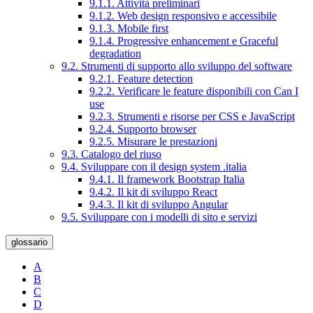
9.1.1. Attività preliminari
9.1.2. Web design responsivo e accessibile
9.1.3. Mobile first
9.1.4. Progressive enhancement e Graceful
degradation
9.2. Strumenti di supporto allo sviluppo del software
9.2.1. Feature detection
9.2.2. Verificare le feature disponibili con Can I
use
9.2.3. Strumenti e risorse per CSS e JavaScript
9.2.4. Supporto browser
9.2.5. Misurare le prestazioni
9.3. Catalogo del riuso
9.4. Sviluppare con il design system .italia
9.4.1. Il framework Bootstrap Italia
9.4.2. Il kit di sviluppo React
9.4.3. Il kit di sviluppo Angular
9.5. Sviluppare con i modelli di sito e servizi
glossario
A
B
C
D