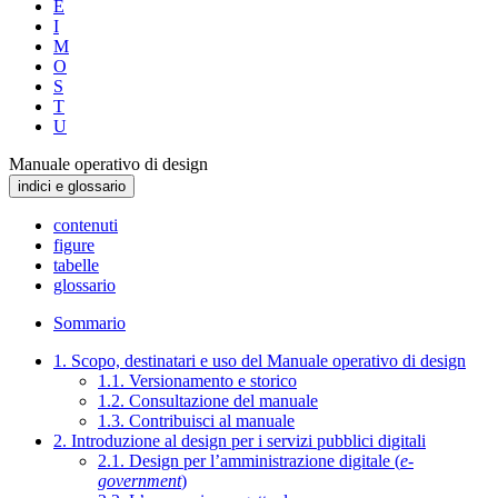
E
I
M
O
S
T
U
Manuale operativo di design
indici e glossario
contenuti
figure
tabelle
glossario
Sommario
1. Scopo, destinatari e uso del Manuale operativo di design
1.1. Versionamento e storico
1.2. Consultazione del manuale
1.3. Contribuisci al manuale
2. Introduzione al design per i servizi pubblici digitali
2.1. Design per l’amministrazione digitale (
e-
government
)