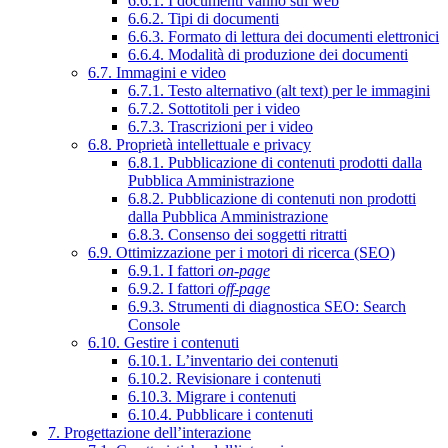
6.6.1. I documenti vanno sul web
6.6.2. Tipi di documenti
6.6.3. Formato di lettura dei documenti elettronici
6.6.4. Modalità di produzione dei documenti
6.7. Immagini e video
6.7.1. Testo alternativo (alt text) per le immagini
6.7.2. Sottotitoli per i video
6.7.3. Trascrizioni per i video
6.8. Proprietà intellettuale e privacy
6.8.1. Pubblicazione di contenuti prodotti dalla
Pubblica Amministrazione
6.8.2. Pubblicazione di contenuti non prodotti
dalla Pubblica Amministrazione
6.8.3. Consenso dei soggetti ritratti
6.9. Ottimizzazione per i motori di ricerca (SEO)
6.9.1. I fattori
on-page
6.9.2. I fattori
off-page
6.9.3. Strumenti di diagnostica SEO: Search
Console
6.10. Gestire i contenuti
6.10.1. L’inventario dei contenuti
6.10.2. Revisionare i contenuti
6.10.3. Migrare i contenuti
6.10.4. Pubblicare i contenuti
7. Progettazione dell’interazione