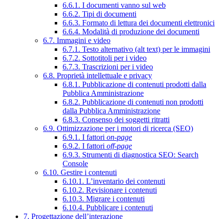
6.6.1. I documenti vanno sul web
6.6.2. Tipi di documenti
6.6.3. Formato di lettura dei documenti elettronici
6.6.4. Modalità di produzione dei documenti
6.7. Immagini e video
6.7.1. Testo alternativo (alt text) per le immagini
6.7.2. Sottotitoli per i video
6.7.3. Trascrizioni per i video
6.8. Proprietà intellettuale e privacy
6.8.1. Pubblicazione di contenuti prodotti dalla
Pubblica Amministrazione
6.8.2. Pubblicazione di contenuti non prodotti
dalla Pubblica Amministrazione
6.8.3. Consenso dei soggetti ritratti
6.9. Ottimizzazione per i motori di ricerca (SEO)
6.9.1. I fattori
on-page
6.9.2. I fattori
off-page
6.9.3. Strumenti di diagnostica SEO: Search
Console
6.10. Gestire i contenuti
6.10.1. L’inventario dei contenuti
6.10.2. Revisionare i contenuti
6.10.3. Migrare i contenuti
6.10.4. Pubblicare i contenuti
7. Progettazione dell’interazione