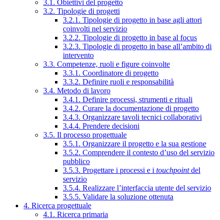
3.1. Obiettivi del progetto
3.2. Tipologie di progetti
3.2.1. Tipologie di progetto in base agli attori
coinvolti nel servizio
3.2.2. Tipologie di progetto in base al focus
3.2.3. Tipologie di progetto in base all’ambito di
intervento
3.3. Competenze, ruoli e figure coinvolte
3.3.1. Coordinatore di progetto
3.3.2. Definire ruoli e responsabilità
3.4. Metodo di lavoro
3.4.1. Definire processi, strumenti e rituali
3.4.2. Curare la documentazione di progetto
3.4.3. Organizzare tavoli tecnici collaborativi
3.4.4. Prendere decisioni
3.5. Il processo progettuale
3.5.1. Organizzare il progetto e la sua gestione
3.5.2. Comprendere il contesto d’uso del servizio
pubblico
3.5.3. Progettare i processi e i
touchpoint
del
servizio
3.5.4. Realizzare l’interfaccia utente del servizio
3.5.5. Validare la soluzione ottenuta
4. Ricerca progettuale
4.1. Ricerca primaria