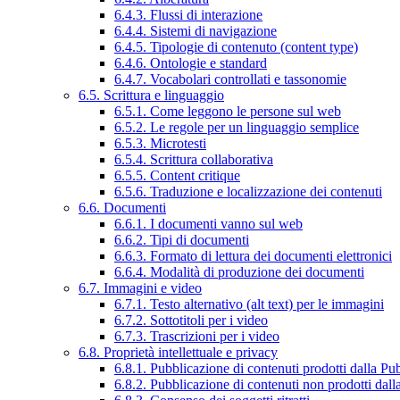
6.4.3. Flussi di interazione
6.4.4. Sistemi di navigazione
6.4.5. Tipologie di contenuto (content type)
6.4.6. Ontologie e standard
6.4.7. Vocabolari controllati e tassonomie
6.5. Scrittura e linguaggio
6.5.1. Come leggono le persone sul web
6.5.2. Le regole per un linguaggio semplice
6.5.3. Microtesti
6.5.4. Scrittura collaborativa
6.5.5. Content critique
6.5.6. Traduzione e localizzazione dei contenuti
6.6. Documenti
6.6.1. I documenti vanno sul web
6.6.2. Tipi di documenti
6.6.3. Formato di lettura dei documenti elettronici
6.6.4. Modalità di produzione dei documenti
6.7. Immagini e video
6.7.1. Testo alternativo (alt text) per le immagini
6.7.2. Sottotitoli per i video
6.7.3. Trascrizioni per i video
6.8. Proprietà intellettuale e privacy
6.8.1. Pubblicazione di contenuti prodotti dalla P
6.8.2. Pubblicazione di contenuti non prodotti dal