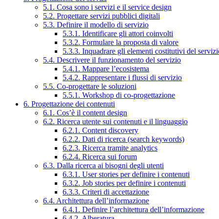
5.1. Cosa sono i servizi e il service design
5.2. Progettare servizi pubblici digitali
5.3. Definire il modello di servizio
5.3.1. Identificare gli attori coinvolti
5.3.2. Formulare la proposta di valore
5.3.3. Inquadrare gli elementi costitutivi del serviz
5.4. Descrivere il funzionamento del servizio
5.4.1. Mappare l’ecosistema
5.4.2. Rappresentare i flussi di servizio
5.5. Co-progettare le soluzioni
5.5.1. Workshop di co-progettazione
6. Progettazione dei contenuti
6.1. Cos’è il content design
6.2. Ricerca utente sui contenuti e il linguaggio
6.2.1. Content discovery
6.2.2. Dati di ricerca (search keywords)
6.2.3. Ricerca tramite analytics
6.2.4. Ricerca sui forum
6.3. Dalla ricerca ai bisogni degli utenti
6.3.1. User stories per definire i contenuti
6.3.2. Job stories per definire i contenuti
6.3.3. Criteri di accettazione
6.4. Architettura dell’informazione
6.4.1. Definire l’architettura dell’informazione
6.4.2. Alberatura