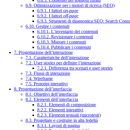
6.8.3. Consenso dei soggetti ritratti
6.9. Ottimizzazione per i motori di ricerca (SEO)
6.9.1. I fattori
on-page
6.9.2. I fattori
off-page
6.9.3. Strumenti di diagnostica SEO: Search Cons
6.10. Gestire i contenuti
6.10.1. L’inventario dei contenuti
6.10.2. Revisionare i contenuti
6.10.3. Migrare i contenuti
6.10.4. Pubblicare i contenuti
7. Progettazione dell’interazione
7.1. Caratteristiche dell’interazione
7.2. User stories per definire l’interazione
7.2.1. Differenza tra scenari e user stories
7.3. Flussi di interazione
7.4. Wireframe
7.5. Prototipi interattivi
8. Progettazione dell’interfaccia
8.1. Obiettivi dell’interfaccia
8.2. Elementi dell’interfaccia
8.2.1. Elementi di composizione
8.2.2. Elementi interattivi
8.2.3. Elementi testuali (microtesti)
8.3. Progettare e costruire in alta fedeltà
8.3.1. Layout di pagina