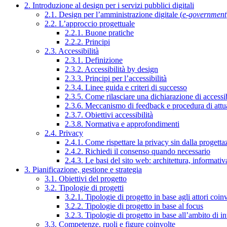
2. Introduzione al design per i servizi pubblici digitali
2.1. Design per l’amministrazione digitale (
e-government
2.2. L’approccio progettuale
2.2.1. Buone pratiche
2.2.2. Principi
2.3. Accessibilità
2.3.1. Definizione
2.3.2. Accessibilità by design
2.3.3. Principi per l’accessibilità
2.3.4. Linee guida e criteri di successo
2.3.5. Come rilasciare una dichiarazione di accessib
2.3.6. Meccanismo di feedback e procedura di attu
2.3.7. Obiettivi accessibilità
2.3.8. Normativa e approfondimenti
2.4. Privacy
2.4.1. Come rispettare la privacy sin dalla progettaz
2.4.2. Richiedi il consenso quando necessario
2.4.3. Le basi del sito web: architettura, informati
3. Pianificazione, gestione e strategia
3.1. Obiettivi del progetto
3.2. Tipologie di progetti
3.2.1. Tipologie di progetto in base agli attori coinv
3.2.2. Tipologie di progetto in base al focus
3.2.3. Tipologie di progetto in base all’ambito di i
3.3. Competenze, ruoli e figure coinvolte