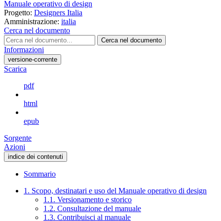
Manuale operativo di design
Progetto:
Designers Italia
Amministrazione:
italia
Cerca nel documento
Cerca nel documento
Informazioni
versione-corrente
Scarica
pdf
html
epub
Sorgente
Azioni
indice dei contenuti
Sommario
1. Scopo, destinatari e uso del Manuale operativo di design
1.1. Versionamento e storico
1.2. Consultazione del manuale
1.3. Contribuisci al manuale