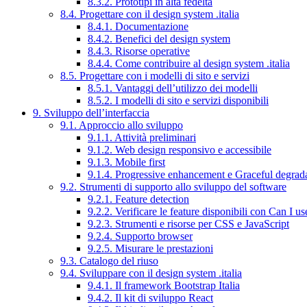
8.3.2. Prototipi in alta fedeltà
8.4. Progettare con il design system .italia
8.4.1. Documentazione
8.4.2. Benefici del design system
8.4.3. Risorse operative
8.4.4. Come contribuire al design system .italia
8.5. Progettare con i modelli di sito e servizi
8.5.1. Vantaggi dell’utilizzo dei modelli
8.5.2. I modelli di sito e servizi disponibili
9. Sviluppo dell’interfaccia
9.1. Approccio allo sviluppo
9.1.1. Attività preliminari
9.1.2. Web design responsivo e accessibile
9.1.3. Mobile first
9.1.4. Progressive enhancement e Graceful degrad
9.2. Strumenti di supporto allo sviluppo del software
9.2.1. Feature detection
9.2.2. Verificare le feature disponibili con Can I us
9.2.3. Strumenti e risorse per CSS e JavaScript
9.2.4. Supporto browser
9.2.5. Misurare le prestazioni
9.3. Catalogo del riuso
9.4. Sviluppare con il design system .italia
9.4.1. Il framework Bootstrap Italia
9.4.2. Il kit di sviluppo React