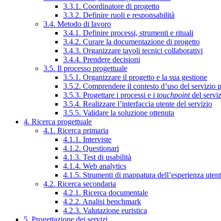
3.3.1. Coordinatore di progetto
3.3.2. Definire ruoli e responsabilità
3.4. Metodo di lavoro
3.4.1. Definire processi, strumenti e rituali
3.4.2. Curare la documentazione di progetto
3.4.3. Organizzare tavoli tecnici collaborativi
3.4.4. Prendere decisioni
3.5. Il processo progettuale
3.5.1. Organizzare il progetto e la sua gestione
3.5.2. Comprendere il contesto d’uso del servizio 
3.5.3. Progettare i processi e i
touchpoint
del servi
3.5.4. Realizzare l’interfaccia utente del servizio
3.5.5. Validare la soluzione ottenuta
4. Ricerca progettuale
4.1. Ricerca primaria
4.1.1. Interviste
4.1.2. Questionari
4.1.3. Test di usabilità
4.1.4. Web analytics
4.1.5. Strumenti di mappatura dell’esperienza uten
4.2. Ricerca secondaria
4.2.1. Ricerca documentale
4.2.2. Analisi benchmark
4.2.3. Valutazione euristica
5. Progettazione dei servizi