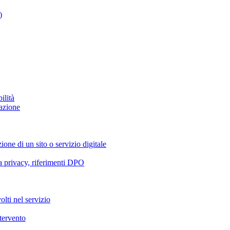
)
ilità
azione
ione di un sito o servizio digitale
va privacy, riferimenti DPO
olti nel servizio
ntervento