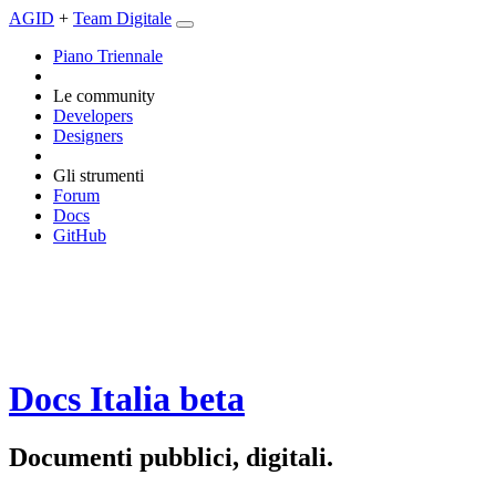
AGID
+
Team Digitale
Piano Triennale
Le community
Developers
Designers
Gli strumenti
Forum
Docs
GitHub
Docs Italia
beta
Documenti pubblici, digitali.