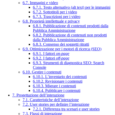
6.7. Immagini e video
6.7.1. Testo alternativo (alt text) per le immagini
6.7.2. Sottotitoli per i video
6.7.3. Trascrizioni per i video
6.8. Proprietà intellettuale e privacy
6.8.1. Pubblicazione di contenuti prodotti dalla
Pubblica Amministrazione
6.8.2. Pubblicazione di contenuti non prodotti
dalla Pubblica Amministrazione
6.8.3. Consenso dei soggetti ritratti
6.9. Ottimizzazione per i motori di ricerca (SEO)
6.9.1. I fattori
on-page
6.9.2. I fattori
off-page
6.9.3. Strumenti di diagnostica SEO: Search
Console
6.10. Gestire i contenuti
6.10.1. L’inventario dei contenuti
6.10.2. Revisionare i contenuti
6.10.3. Migrare i contenuti
6.10.4. Pubblicare i contenuti
7. Progettazione dell’interazione
7.1. Caratteristiche dell’interazione
7.2. User stories per definire l’interazione
7.2.1. Differenza tra scenari e user stories
7.3. Flussi di interazione