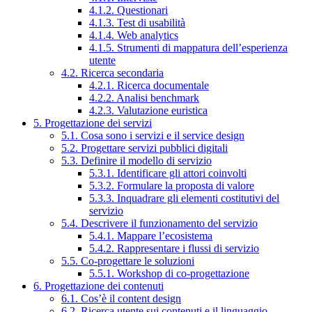
4.1.2. Questionari
4.1.3. Test di usabilità
4.1.4. Web analytics
4.1.5. Strumenti di mappatura dell’esperienza
utente
4.2. Ricerca secondaria
4.2.1. Ricerca documentale
4.2.2. Analisi benchmark
4.2.3. Valutazione euristica
5. Progettazione dei servizi
5.1. Cosa sono i servizi e il service design
5.2. Progettare servizi pubblici digitali
5.3. Definire il modello di servizio
5.3.1. Identificare gli attori coinvolti
5.3.2. Formulare la proposta di valore
5.3.3. Inquadrare gli elementi costitutivi del
servizio
5.4. Descrivere il funzionamento del servizio
5.4.1. Mappare l’ecosistema
5.4.2. Rappresentare i flussi di servizio
5.5. Co-progettare le soluzioni
5.5.1. Workshop di co-progettazione
6. Progettazione dei contenuti
6.1. Cos’è il content design
6.2. Ricerca utente sui contenuti e il linguaggio