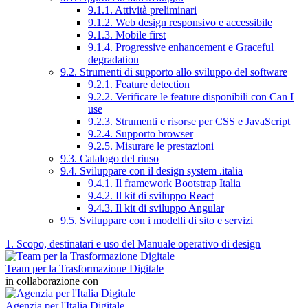
9.1.1. Attività preliminari
9.1.2. Web design responsivo e accessibile
9.1.3. Mobile first
9.1.4. Progressive enhancement e Graceful
degradation
9.2. Strumenti di supporto allo sviluppo del software
9.2.1. Feature detection
9.2.2. Verificare le feature disponibili con Can I
use
9.2.3. Strumenti e risorse per CSS e JavaScript
9.2.4. Supporto browser
9.2.5. Misurare le prestazioni
9.3. Catalogo del riuso
9.4. Sviluppare con il design system .italia
9.4.1. Il framework Bootstrap Italia
9.4.2. Il kit di sviluppo React
9.4.3. Il kit di sviluppo Angular
9.5. Sviluppare con i modelli di sito e servizi
1. Scopo, destinatari e uso del Manuale operativo di design
Team per la Trasformazione Digitale
in collaborazione con
Agenzia per l'Italia Digitale