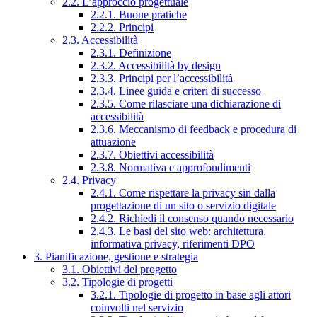
2.2. L’approccio progettuale
2.2.1. Buone pratiche
2.2.2. Principi
2.3. Accessibilità
2.3.1. Definizione
2.3.2. Accessibilità by design
2.3.3. Principi per l’accessibilità
2.3.4. Linee guida e criteri di successo
2.3.5. Come rilasciare una dichiarazione di
accessibilità
2.3.6. Meccanismo di feedback e procedura di
attuazione
2.3.7. Obiettivi accessibilità
2.3.8. Normativa e approfondimenti
2.4. Privacy
2.4.1. Come rispettare la privacy sin dalla
progettazione di un sito o servizio digitale
2.4.2. Richiedi il consenso quando necessario
2.4.3. Le basi del sito web: architettura,
informativa privacy, riferimenti DPO
3. Pianificazione, gestione e strategia
3.1. Obiettivi del progetto
3.2. Tipologie di progetti
3.2.1. Tipologie di progetto in base agli attori
coinvolti nel servizio