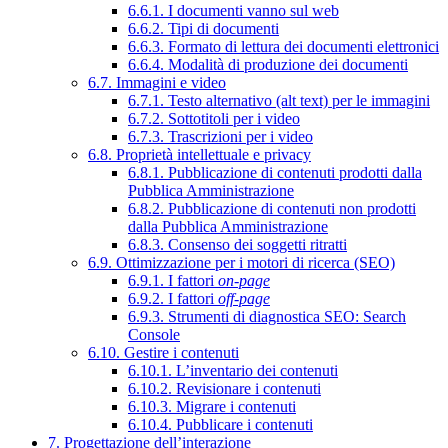
6.6.1. I documenti vanno sul web
6.6.2. Tipi di documenti
6.6.3. Formato di lettura dei documenti elettronici
6.6.4. Modalità di produzione dei documenti
6.7. Immagini e video
6.7.1. Testo alternativo (alt text) per le immagini
6.7.2. Sottotitoli per i video
6.7.3. Trascrizioni per i video
6.8. Proprietà intellettuale e privacy
6.8.1. Pubblicazione di contenuti prodotti dalla
Pubblica Amministrazione
6.8.2. Pubblicazione di contenuti non prodotti
dalla Pubblica Amministrazione
6.8.3. Consenso dei soggetti ritratti
6.9. Ottimizzazione per i motori di ricerca (SEO)
6.9.1. I fattori
on-page
6.9.2. I fattori
off-page
6.9.3. Strumenti di diagnostica SEO: Search
Console
6.10. Gestire i contenuti
6.10.1. L’inventario dei contenuti
6.10.2. Revisionare i contenuti
6.10.3. Migrare i contenuti
6.10.4. Pubblicare i contenuti
7. Progettazione dell’interazione