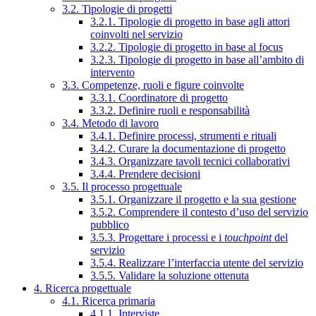
3.2. Tipologie di progetti
3.2.1. Tipologie di progetto in base agli attori
coinvolti nel servizio
3.2.2. Tipologie di progetto in base al focus
3.2.3. Tipologie di progetto in base all’ambito di
intervento
3.3. Competenze, ruoli e figure coinvolte
3.3.1. Coordinatore di progetto
3.3.2. Definire ruoli e responsabilità
3.4. Metodo di lavoro
3.4.1. Definire processi, strumenti e rituali
3.4.2. Curare la documentazione di progetto
3.4.3. Organizzare tavoli tecnici collaborativi
3.4.4. Prendere decisioni
3.5. Il processo progettuale
3.5.1. Organizzare il progetto e la sua gestione
3.5.2. Comprendere il contesto d’uso del servizio
pubblico
3.5.3. Progettare i processi e i
touchpoint
del
servizio
3.5.4. Realizzare l’interfaccia utente del servizio
3.5.5. Validare la soluzione ottenuta
4. Ricerca progettuale
4.1. Ricerca primaria
4.1.1. Interviste