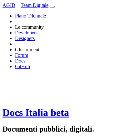
AGID
+
Team Digitale
Piano Triennale
Le community
Developers
Designers
Gli strumenti
Forum
Docs
GitHub
Docs Italia
beta
Documenti pubblici, digitali.