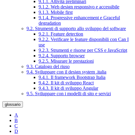
9.1.1. Attività preliminari
9.1.2. Web design responsivo e accessibile
9.1.3. Mobile first
9.1.4. Progressive enhancement e Graceful
degradation
9.2. Strumenti di supporto allo sviluppo del software
9.2.1. Feature detection
9.2.2. Verificare le feature disponibili con Can I
use
9.2.3. Strumenti e risorse per CSS e JavaScript
9.2.4. Supporto browser
9.2.5. Misurare le prestazioni
9.3. Catalogo del riuso
9.4. Sviluppare con il design system .italia
9.4.1. Il framework Bootstrap Italia
9.4.2. Il kit di sviluppo React
9.4.3. Il kit di sviluppo Angular
9.5. Sviluppare con i modelli di sito e servizi
glossario
A
B
C
D