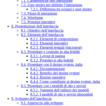
7.1. Caratteristiche dell’interazione
7.2. User stories per definire l’interazione
7.2.1. Differenza tra scenari e user stories
7.3. Flussi di interazione
7.4. Wireframe
7.5. Prototipi interattivi
8. Progettazione dell’interfaccia
8.1. Obiettivi dell’interfaccia
8.2. Elementi dell’interfaccia
8.2.1. Elementi di composizione
8.2.2. Elementi interattivi
8.2.3. Elementi testuali (microtesti)
8.3. Progettare e costruire in alta fedeltà
8.3.1. Layout di pagina
8.3.2. Prototipi in alta fedeltà
8.4. Progettare con il design system .italia
8.4.1. Documentazione
8.4.2. Benefici del design system
8.4.3. Risorse operative
8.4.4. Come contribuire al design system .italia
8.5. Progettare con i modelli di sito e servizi
8.5.1. Vantaggi dell’utilizzo dei modelli
8.5.2. I modelli di sito e servizi disponibili
9. Sviluppo dell’interfaccia
9.1. Approccio allo sviluppo