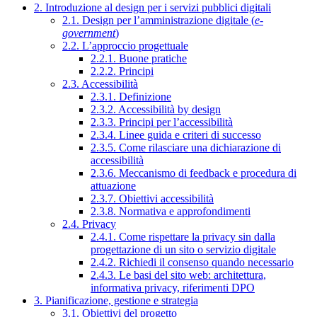
2. Introduzione al design per i servizi pubblici digitali
2.1. Design per l’amministrazione digitale (
e-
government
)
2.2. L’approccio progettuale
2.2.1. Buone pratiche
2.2.2. Principi
2.3. Accessibilità
2.3.1. Definizione
2.3.2. Accessibilità by design
2.3.3. Principi per l’accessibilità
2.3.4. Linee guida e criteri di successo
2.3.5. Come rilasciare una dichiarazione di
accessibilità
2.3.6. Meccanismo di feedback e procedura di
attuazione
2.3.7. Obiettivi accessibilità
2.3.8. Normativa e approfondimenti
2.4. Privacy
2.4.1. Come rispettare la privacy sin dalla
progettazione di un sito o servizio digitale
2.4.2. Richiedi il consenso quando necessario
2.4.3. Le basi del sito web: architettura,
informativa privacy, riferimenti DPO
3. Pianificazione, gestione e strategia
3.1. Obiettivi del progetto