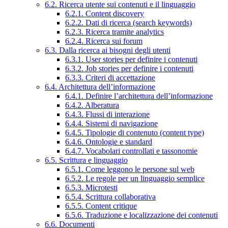
6.2. Ricerca utente sui contenuti e il linguaggio
6.2.1. Content discovery
6.2.2. Dati di ricerca (search keywords)
6.2.3. Ricerca tramite analytics
6.2.4. Ricerca sui forum
6.3. Dalla ricerca ai bisogni degli utenti
6.3.1. User stories per definire i contenuti
6.3.2. Job stories per definire i contenuti
6.3.3. Criteri di accettazione
6.4. Architettura dell’informazione
6.4.1. Definire l’architettura dell’informazione
6.4.2. Alberatura
6.4.3. Flussi di interazione
6.4.4. Sistemi di navigazione
6.4.5. Tipologie di contenuto (content type)
6.4.6. Ontologie e standard
6.4.7. Vocabolari controllati e tassonomie
6.5. Scrittura e linguaggio
6.5.1. Come leggono le persone sul web
6.5.2. Le regole per un linguaggio semplice
6.5.3. Microtesti
6.5.4. Scrittura collaborativa
6.5.5. Content critique
6.5.6. Traduzione e localizzazione dei contenuti
6.6. Documenti