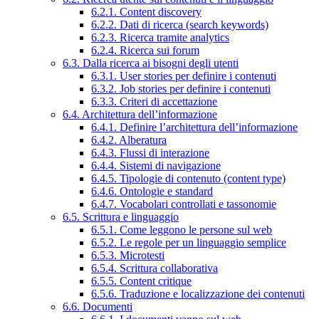
6.2.1. Content discovery
6.2.2. Dati di ricerca (search keywords)
6.2.3. Ricerca tramite analytics
6.2.4. Ricerca sui forum
6.3. Dalla ricerca ai bisogni degli utenti
6.3.1. User stories per definire i contenuti
6.3.2. Job stories per definire i contenuti
6.3.3. Criteri di accettazione
6.4. Architettura dell’informazione
6.4.1. Definire l’architettura dell’informazione
6.4.2. Alberatura
6.4.3. Flussi di interazione
6.4.4. Sistemi di navigazione
6.4.5. Tipologie di contenuto (content type)
6.4.6. Ontologie e standard
6.4.7. Vocabolari controllati e tassonomie
6.5. Scrittura e linguaggio
6.5.1. Come leggono le persone sul web
6.5.2. Le regole per un linguaggio semplice
6.5.3. Microtesti
6.5.4. Scrittura collaborativa
6.5.5. Content critique
6.5.6. Traduzione e localizzazione dei contenuti
6.6. Documenti