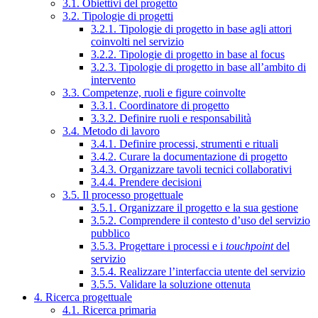
3.1. Obiettivi del progetto
3.2. Tipologie di progetti
3.2.1. Tipologie di progetto in base agli attori
coinvolti nel servizio
3.2.2. Tipologie di progetto in base al focus
3.2.3. Tipologie di progetto in base all’ambito di
intervento
3.3. Competenze, ruoli e figure coinvolte
3.3.1. Coordinatore di progetto
3.3.2. Definire ruoli e responsabilità
3.4. Metodo di lavoro
3.4.1. Definire processi, strumenti e rituali
3.4.2. Curare la documentazione di progetto
3.4.3. Organizzare tavoli tecnici collaborativi
3.4.4. Prendere decisioni
3.5. Il processo progettuale
3.5.1. Organizzare il progetto e la sua gestione
3.5.2. Comprendere il contesto d’uso del servizio
pubblico
3.5.3. Progettare i processi e i
touchpoint
del
servizio
3.5.4. Realizzare l’interfaccia utente del servizio
3.5.5. Validare la soluzione ottenuta
4. Ricerca progettuale
4.1. Ricerca primaria