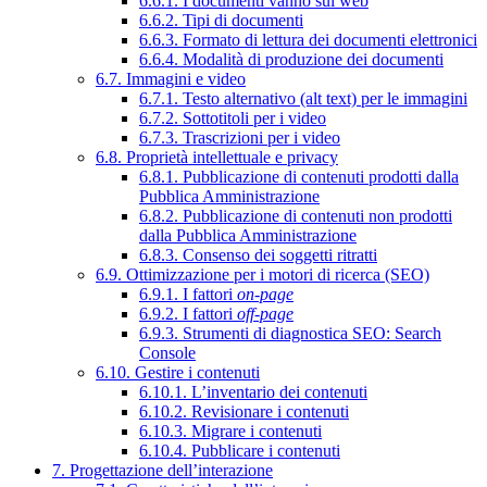
6.6.1. I documenti vanno sul web
6.6.2. Tipi di documenti
6.6.3. Formato di lettura dei documenti elettronici
6.6.4. Modalità di produzione dei documenti
6.7. Immagini e video
6.7.1. Testo alternativo (alt text) per le immagini
6.7.2. Sottotitoli per i video
6.7.3. Trascrizioni per i video
6.8. Proprietà intellettuale e privacy
6.8.1. Pubblicazione di contenuti prodotti dalla
Pubblica Amministrazione
6.8.2. Pubblicazione di contenuti non prodotti
dalla Pubblica Amministrazione
6.8.3. Consenso dei soggetti ritratti
6.9. Ottimizzazione per i motori di ricerca (SEO)
6.9.1. I fattori
on-page
6.9.2. I fattori
off-page
6.9.3. Strumenti di diagnostica SEO: Search
Console
6.10. Gestire i contenuti
6.10.1. L’inventario dei contenuti
6.10.2. Revisionare i contenuti
6.10.3. Migrare i contenuti
6.10.4. Pubblicare i contenuti
7. Progettazione dell’interazione