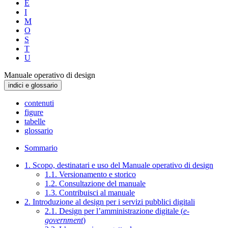
E
I
M
O
S
T
U
Manuale operativo di design
indici e glossario
contenuti
figure
tabelle
glossario
Sommario
1. Scopo, destinatari e uso del Manuale operativo di design
1.1. Versionamento e storico
1.2. Consultazione del manuale
1.3. Contribuisci al manuale
2. Introduzione al design per i servizi pubblici digitali
2.1. Design per l’amministrazione digitale (
e-
government
)