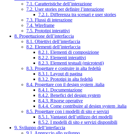
7.1. Caratteristiche dell’interazione
7.2. User stories per definire l’interazione
7.2.1. Differenza tra scenari e user stories
7.3. Flussi di interazione
7.4. Wireframe
7.5. Prototipi interattivi
8. Progettazione dell’interfaccia
8.1. Obiettivi dell’interfaccia
8.2. Elementi dell’interfaccia
8.2.1. Elementi di composizione
8.2.2. Elementi interattivi
8.2.3. Elementi testuali (microtesti)
8.3. Progettare e costruire in alta fedeltà
8.3.1. Layout di pagina
8.3.2. Prototipi in alta fedeltà
8.4. Progettare con il design system .italia
8.4.1. Documentazione
8.4.2. Benefici del design system
8.4.3. Risorse operative
8.4.4. Come contribuire al design system .italia
8.5. Progettare con i modelli di sito e servizi
8.5.1. Vantaggi dell’utilizzo dei modelli
8.5.2. I modelli di sito e servizi disponibili
9. Sviluppo dell’interfaccia
9.1. Approccio allo sviluppo