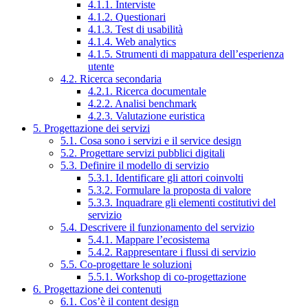
4.1.1. Interviste
4.1.2. Questionari
4.1.3. Test di usabilità
4.1.4. Web analytics
4.1.5. Strumenti di mappatura dell’esperienza
utente
4.2. Ricerca secondaria
4.2.1. Ricerca documentale
4.2.2. Analisi benchmark
4.2.3. Valutazione euristica
5. Progettazione dei servizi
5.1. Cosa sono i servizi e il service design
5.2. Progettare servizi pubblici digitali
5.3. Definire il modello di servizio
5.3.1. Identificare gli attori coinvolti
5.3.2. Formulare la proposta di valore
5.3.3. Inquadrare gli elementi costitutivi del
servizio
5.4. Descrivere il funzionamento del servizio
5.4.1. Mappare l’ecosistema
5.4.2. Rappresentare i flussi di servizio
5.5. Co-progettare le soluzioni
5.5.1. Workshop di co-progettazione
6. Progettazione dei contenuti
6.1. Cos’è il content design