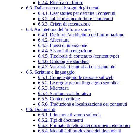
6.2.4. Ricerca sui forum
6.3. Dalla ricerca ai bisogni degli utenti
6.3.1. User stories per definire i contenuti
6.3.2. Job stories per definire i contenuti
6.3.3. Criteri di accettazione
6.4. Architettura dell’informazione
6.4.1. Definire l’architettura dell’informazione
6.4.2. Alberatura
6.4.3. Flussi di interazione
6.4.4. Sistemi di navigazione
6.4.5. Tipologie di contenuto (content type)
6.4.6. Ontologie e standard
6.4.7. Vocabolari controllati e tassonomie
6.5. Scrittura e linguaggio
6.5.1. Come leggono le persone sul web
6.5.2. Le regole per un linguaggio semplice
6.5.3. Microtesti
6.5.4. Scrittura collaborativa
6.5.5. Content critique
6.5.6. Traduzione e localizzazione dei contenuti
6.6. Documenti
6.6.1. I documenti vanno sul web
6.6.2. Tipi di documenti
6.6.3. Formato di lettura dei documenti elettronici
6.6.4. Modalità di produzione dei documenti