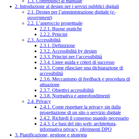
1.3. Contribuisci al manuale
2. Introduzione al design per i servizi pubblici digitali
2.1. Design per l’amministrazione digitale (
e-
government
)
2.2. L’approccio progettuale
2.2.1. Buone pratiche
2.2.2. Principi
2.3. Accessibilità
2.3.1. Definizione
2.3.2. Accessibilità by design
2.3.3. Principi per l’accessibilità
2.3.4. Linee guida e criteri di successo
2.3.5. Come rilasciare una dichiarazione di
accessibilità
2.3.6. Meccanismo di feedback e procedura di
attuazione
2.3.7. Obiettivi accessibilità
2.3.8. Normativa e approfondimenti
2.4. Privacy
2.4.1. Come rispettare la privacy sin dalla
progettazione di un sito o servizio digitale
2.4.2. Richiedi il consenso quando necessario
2.4.3. Le basi del sito web: architettura,
informativa privacy, riferimenti DPO
3. Pianificazione, gestione e strategia