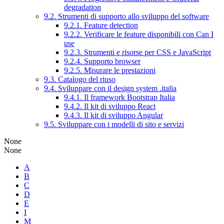
degradation
9.2. Strumenti di supporto allo sviluppo del software
9.2.1. Feature detection
9.2.2. Verificare le feature disponibili con Can I
use
9.2.3. Strumenti e risorse per CSS e JavaScript
9.2.4. Supporto browser
9.2.5. Misurare le prestazioni
9.3. Catalogo del riuso
9.4. Sviluppare con il design system .italia
9.4.1. Il framework Bootstrap Italia
9.4.2. Il kit di sviluppo React
9.4.3. Il kit di sviluppo Angular
9.5. Sviluppare con i modelli di sito e servizi
None
None
A
B
C
D
E
I
M