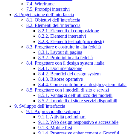
7.4. Wireframe
7.5. Prototipi interattivi
8. Progettazione dell’interfaccia
8.1. Obiettivi dell’interfaccia
8.2. Elementi dell’interfaccia
8.2.1. Elementi di composizione
8.2.2. Elementi interattivi
8.2.3. Elementi testuali (microtesti)
8.3. Progettare e costruire in alta fedeltà
8.3.1. Layout di pagina
8.3.2. Prototipi in alta fedeltà
8.4. Progettare con il design system .italia
8.4.1. Documentazione
8.4.2. Benefici del design system
8.4.3. Risorse operative
8.4.4. Come contribuire al design system .italia
8.5. Progettare con i modelli di sito e servizi
8.5.1. Vantaggi dell’utilizzo dei modelli
8.5.2. I modelli di sito e servizi disponibili
9. Sviluppo dell’interfaccia
9.1. Approccio allo sviluppo
9.1.1. Attività preliminari
9.1.2. Web design responsivo e accessibile
9.1.3. Mobile first
9.1.4. Progressive enhancement e Graceful