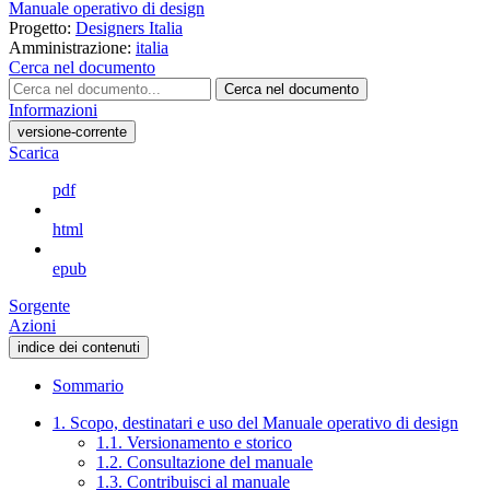
Manuale operativo di design
Progetto:
Designers Italia
Amministrazione:
italia
Cerca nel documento
Cerca nel documento
Informazioni
versione-corrente
Scarica
pdf
html
epub
Sorgente
Azioni
indice dei contenuti
Sommario
1. Scopo, destinatari e uso del Manuale operativo di design
1.1. Versionamento e storico
1.2. Consultazione del manuale
1.3. Contribuisci al manuale