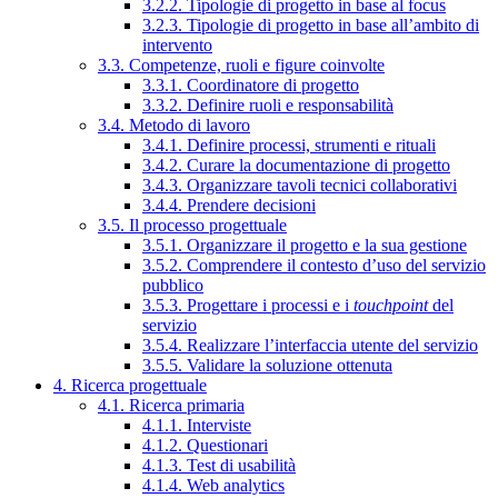
3.2.2. Tipologie di progetto in base al focus
3.2.3. Tipologie di progetto in base all’ambito di
intervento
3.3. Competenze, ruoli e figure coinvolte
3.3.1. Coordinatore di progetto
3.3.2. Definire ruoli e responsabilità
3.4. Metodo di lavoro
3.4.1. Definire processi, strumenti e rituali
3.4.2. Curare la documentazione di progetto
3.4.3. Organizzare tavoli tecnici collaborativi
3.4.4. Prendere decisioni
3.5. Il processo progettuale
3.5.1. Organizzare il progetto e la sua gestione
3.5.2. Comprendere il contesto d’uso del servizio
pubblico
3.5.3. Progettare i processi e i
touchpoint
del
servizio
3.5.4. Realizzare l’interfaccia utente del servizio
3.5.5. Validare la soluzione ottenuta
4. Ricerca progettuale
4.1. Ricerca primaria
4.1.1. Interviste
4.1.2. Questionari
4.1.3. Test di usabilità
4.1.4. Web analytics