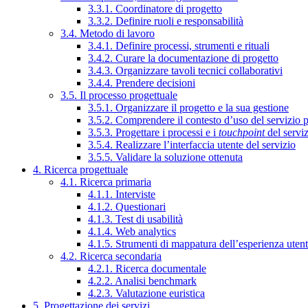
3.3.1. Coordinatore di progetto
3.3.2. Definire ruoli e responsabilità
3.4. Metodo di lavoro
3.4.1. Definire processi, strumenti e rituali
3.4.2. Curare la documentazione di progetto
3.4.3. Organizzare tavoli tecnici collaborativi
3.4.4. Prendere decisioni
3.5. Il processo progettuale
3.5.1. Organizzare il progetto e la sua gestione
3.5.2. Comprendere il contesto d’uso del servizio 
3.5.3. Progettare i processi e i
touchpoint
del servi
3.5.4. Realizzare l’interfaccia utente del servizio
3.5.5. Validare la soluzione ottenuta
4. Ricerca progettuale
4.1. Ricerca primaria
4.1.1. Interviste
4.1.2. Questionari
4.1.3. Test di usabilità
4.1.4. Web analytics
4.1.5. Strumenti di mappatura dell’esperienza uten
4.2. Ricerca secondaria
4.2.1. Ricerca documentale
4.2.2. Analisi benchmark
4.2.3. Valutazione euristica
5. Progettazione dei servizi