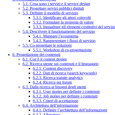
5.1. Cosa sono i servizi e il service design
5.2. Progettare servizi pubblici digitali
5.3. Definire il modello di servizio
5.3.1. Identificare gli attori coinvolti
5.3.2. Formulare la proposta di valore
5.3.3. Inquadrare gli elementi costitutivi del serviz
5.4. Descrivere il funzionamento del servizio
5.4.1. Mappare l’ecosistema
5.4.2. Rappresentare i flussi di servizio
5.5. Co-progettare le soluzioni
5.5.1. Workshop di co-progettazione
6. Progettazione dei contenuti
6.1. Cos’è il content design
6.2. Ricerca utente sui contenuti e il linguaggio
6.2.1. Content discovery
6.2.2. Dati di ricerca (search keywords)
6.2.3. Ricerca tramite analytics
6.2.4. Ricerca sui forum
6.3. Dalla ricerca ai bisogni degli utenti
6.3.1. User stories per definire i contenuti
6.3.2. Job stories per definire i contenuti
6.3.3. Criteri di accettazione
6.4. Architettura dell’informazione
6.4.1. Definire l’architettura dell’informazione
6.4.2. Alberatura