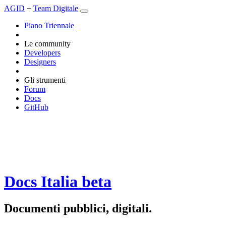
AGID
+
Team Digitale
Piano Triennale
Le community
Developers
Designers
Gli strumenti
Forum
Docs
GitHub
Docs Italia
beta
Documenti pubblici, digitali.