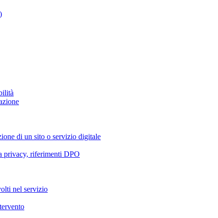
)
ilità
azione
ione di un sito o servizio digitale
va privacy, riferimenti DPO
olti nel servizio
ntervento