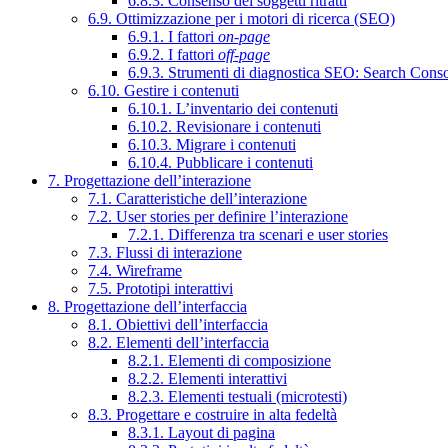
6.8.3. Consenso dei soggetti ritratti
6.9. Ottimizzazione per i motori di ricerca (SEO)
6.9.1. I fattori
on-page
6.9.2. I fattori
off-page
6.9.3. Strumenti di diagnostica SEO: Search Cons
6.10. Gestire i contenuti
6.10.1. L’inventario dei contenuti
6.10.2. Revisionare i contenuti
6.10.3. Migrare i contenuti
6.10.4. Pubblicare i contenuti
7. Progettazione dell’interazione
7.1. Caratteristiche dell’interazione
7.2. User stories per definire l’interazione
7.2.1. Differenza tra scenari e user stories
7.3. Flussi di interazione
7.4. Wireframe
7.5. Prototipi interattivi
8. Progettazione dell’interfaccia
8.1. Obiettivi dell’interfaccia
8.2. Elementi dell’interfaccia
8.2.1. Elementi di composizione
8.2.2. Elementi interattivi
8.2.3. Elementi testuali (microtesti)
8.3. Progettare e costruire in alta fedeltà
8.3.1. Layout di pagina