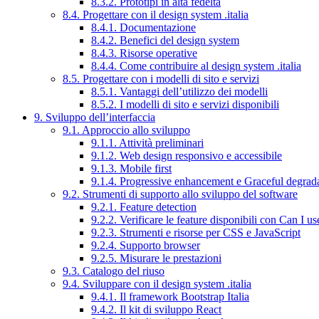
8.3.2. Prototipi in alta fedeltà
8.4. Progettare con il design system .italia
8.4.1. Documentazione
8.4.2. Benefici del design system
8.4.3. Risorse operative
8.4.4. Come contribuire al design system .italia
8.5. Progettare con i modelli di sito e servizi
8.5.1. Vantaggi dell’utilizzo dei modelli
8.5.2. I modelli di sito e servizi disponibili
9. Sviluppo dell’interfaccia
9.1. Approccio allo sviluppo
9.1.1. Attività preliminari
9.1.2. Web design responsivo e accessibile
9.1.3. Mobile first
9.1.4. Progressive enhancement e Graceful degrad
9.2. Strumenti di supporto allo sviluppo del software
9.2.1. Feature detection
9.2.2. Verificare le feature disponibili con Can I us
9.2.3. Strumenti e risorse per CSS e JavaScript
9.2.4. Supporto browser
9.2.5. Misurare le prestazioni
9.3. Catalogo del riuso
9.4. Sviluppare con il design system .italia
9.4.1. Il framework Bootstrap Italia
9.4.2. Il kit di sviluppo React