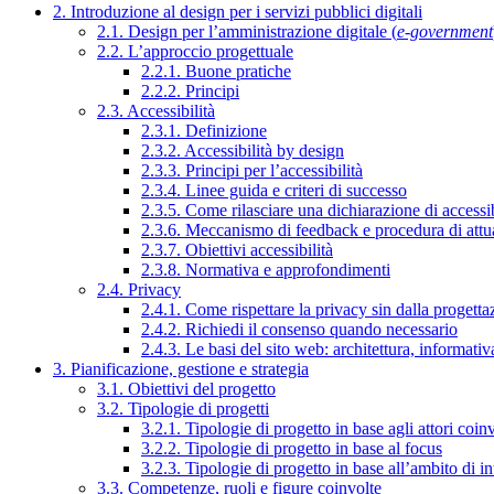
2. Introduzione al design per i servizi pubblici digitali
2.1. Design per l’amministrazione digitale (
e-government
2.2. L’approccio progettuale
2.2.1. Buone pratiche
2.2.2. Principi
2.3. Accessibilità
2.3.1. Definizione
2.3.2. Accessibilità by design
2.3.3. Principi per l’accessibilità
2.3.4. Linee guida e criteri di successo
2.3.5. Come rilasciare una dichiarazione di accessib
2.3.6. Meccanismo di feedback e procedura di attu
2.3.7. Obiettivi accessibilità
2.3.8. Normativa e approfondimenti
2.4. Privacy
2.4.1. Come rispettare la privacy sin dalla progettaz
2.4.2. Richiedi il consenso quando necessario
2.4.3. Le basi del sito web: architettura, informati
3. Pianificazione, gestione e strategia
3.1. Obiettivi del progetto
3.2. Tipologie di progetti
3.2.1. Tipologie di progetto in base agli attori coinv
3.2.2. Tipologie di progetto in base al focus
3.2.3. Tipologie di progetto in base all’ambito di i
3.3. Competenze, ruoli e figure coinvolte