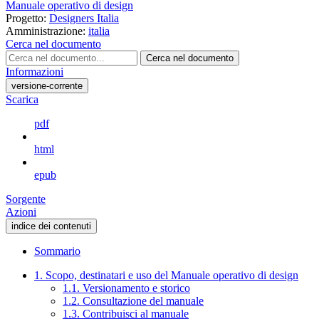
Manuale operativo di design
Progetto:
Designers Italia
Amministrazione:
italia
Cerca nel documento
Cerca nel documento
Informazioni
versione-corrente
Scarica
pdf
html
epub
Sorgente
Azioni
indice dei contenuti
Sommario
1. Scopo, destinatari e uso del Manuale operativo di design
1.1. Versionamento e storico
1.2. Consultazione del manuale
1.3. Contribuisci al manuale