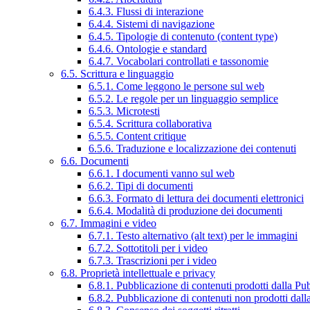
6.4.3. Flussi di interazione
6.4.4. Sistemi di navigazione
6.4.5. Tipologie di contenuto (content type)
6.4.6. Ontologie e standard
6.4.7. Vocabolari controllati e tassonomie
6.5. Scrittura e linguaggio
6.5.1. Come leggono le persone sul web
6.5.2. Le regole per un linguaggio semplice
6.5.3. Microtesti
6.5.4. Scrittura collaborativa
6.5.5. Content critique
6.5.6. Traduzione e localizzazione dei contenuti
6.6. Documenti
6.6.1. I documenti vanno sul web
6.6.2. Tipi di documenti
6.6.3. Formato di lettura dei documenti elettronici
6.6.4. Modalità di produzione dei documenti
6.7. Immagini e video
6.7.1. Testo alternativo (alt text) per le immagini
6.7.2. Sottotitoli per i video
6.7.3. Trascrizioni per i video
6.8. Proprietà intellettuale e privacy
6.8.1. Pubblicazione di contenuti prodotti dalla P
6.8.2. Pubblicazione di contenuti non prodotti dal