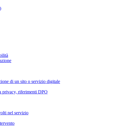
)
ilità
azione
ione di un sito o servizio digitale
va privacy, riferimenti DPO
olti nel servizio
ntervento