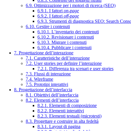
6.8.3. Consenso dei soggetti ritratti
6.9. Ottimizzazione per i motori di ricerca (SEO)
6.9.1. I fattori
on-page
6.9.2. I fattori
off-page
6.9.3. Strumenti di diagnostica SEO: Search Cons
6.10. Gestire i contenuti
6.10.1. L’inventario dei contenuti
6.10.2. Revisionare i contenuti
6.10.3. Migrare i contenuti
6.10.4. Pubblicare i contenuti
7. Progettazione dell’interazione
7.1. Caratteristiche dell’interazione
7.2. User stories per definire l’interazione
7.2.1. Differenza tra scenari e user stories
7.3. Flussi di interazione
7.4. Wireframe
7.5. Prototipi interattivi
8. Progettazione dell’interfaccia
8.1. Obiettivi dell’interfaccia
8.2. Elementi dell’interfaccia
8.2.1. Elementi di composizione
8.2.2. Elementi interattivi
8.2.3. Elementi testuali (microtesti)
8.3. Progettare e costruire in alta fedeltà
8.3.1. Layout di pagina