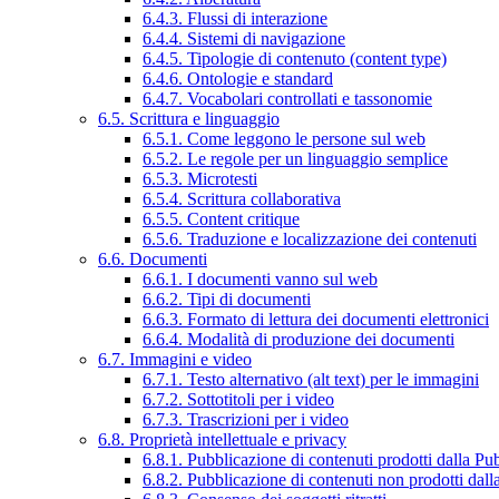
6.4.3. Flussi di interazione
6.4.4. Sistemi di navigazione
6.4.5. Tipologie di contenuto (content type)
6.4.6. Ontologie e standard
6.4.7. Vocabolari controllati e tassonomie
6.5. Scrittura e linguaggio
6.5.1. Come leggono le persone sul web
6.5.2. Le regole per un linguaggio semplice
6.5.3. Microtesti
6.5.4. Scrittura collaborativa
6.5.5. Content critique
6.5.6. Traduzione e localizzazione dei contenuti
6.6. Documenti
6.6.1. I documenti vanno sul web
6.6.2. Tipi di documenti
6.6.3. Formato di lettura dei documenti elettronici
6.6.4. Modalità di produzione dei documenti
6.7. Immagini e video
6.7.1. Testo alternativo (alt text) per le immagini
6.7.2. Sottotitoli per i video
6.7.3. Trascrizioni per i video
6.8. Proprietà intellettuale e privacy
6.8.1. Pubblicazione di contenuti prodotti dalla P
6.8.2. Pubblicazione di contenuti non prodotti dal