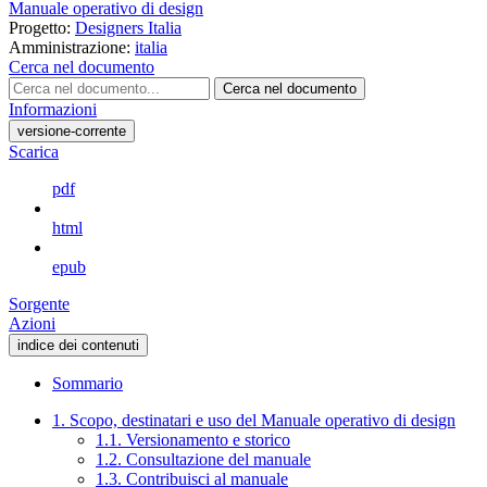
Manuale operativo di design
Progetto:
Designers Italia
Amministrazione:
italia
Cerca nel documento
Cerca nel documento
Informazioni
versione-corrente
Scarica
pdf
html
epub
Sorgente
Azioni
indice dei contenuti
Sommario
1. Scopo, destinatari e uso del Manuale operativo di design
1.1. Versionamento e storico
1.2. Consultazione del manuale
1.3. Contribuisci al manuale