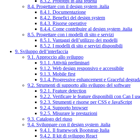
8.3.2. Prototipi in alta fedeltà
8.4. Progettare con il design system .italia
8.4.1. Documentazione
8.4.2. Benefici del design system
8.4.3. Risorse operative
8.4.4. Come contribuire al design system .italia
8.5. Progettare con i modelli di sito e servizi
8.5.1. Vantaggi dell’utilizzo dei modelli
8.5.2. I modelli di sito e servizi disponibili
9. Sviluppo dell’interfaccia
9.1. Approccio allo sviluppo
9.1.1. Attività preliminari
9.1.2. Web design responsivo e accessibile
9.1.3. Mobile first
9.1.4. Progressive enhancement e Graceful degrad
9.2. Strumenti di supporto allo sviluppo del software
9.2.1. Feature detection
9.2.2. Verificare le feature disponibili con Can I us
9.2.3. Strumenti e risorse per CSS e JavaScript
9.2.4. Supporto browser
9.2.5. Misurare le prestazioni
9.3. Catalogo del riuso
9.4. Sviluppare con il design system .italia
9.4.1. Il framework Bootstrap Italia
9.4.2. Il kit di sviluppo React