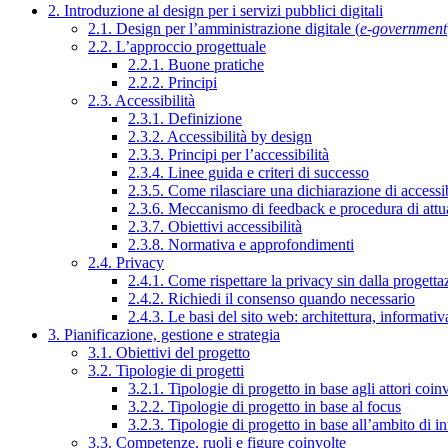
2. Introduzione al design per i servizi pubblici digitali
2.1. Design per l’amministrazione digitale (
e-government
2.2. L’approccio progettuale
2.2.1. Buone pratiche
2.2.2. Principi
2.3. Accessibilità
2.3.1. Definizione
2.3.2. Accessibilità by design
2.3.3. Principi per l’accessibilità
2.3.4. Linee guida e criteri di successo
2.3.5. Come rilasciare una dichiarazione di accessib
2.3.6. Meccanismo di feedback e procedura di attu
2.3.7. Obiettivi accessibilità
2.3.8. Normativa e approfondimenti
2.4. Privacy
2.4.1. Come rispettare la privacy sin dalla progettaz
2.4.2. Richiedi il consenso quando necessario
2.4.3. Le basi del sito web: architettura, informati
3. Pianificazione, gestione e strategia
3.1. Obiettivi del progetto
3.2. Tipologie di progetti
3.2.1. Tipologie di progetto in base agli attori coinv
3.2.2. Tipologie di progetto in base al focus
3.2.3. Tipologie di progetto in base all’ambito di i
3.3. Competenze, ruoli e figure coinvolte