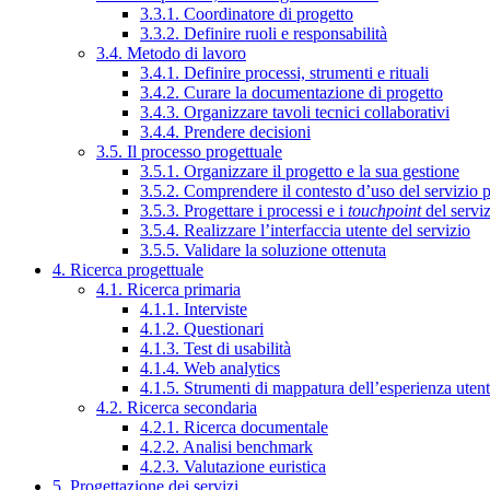
3.3.1. Coordinatore di progetto
3.3.2. Definire ruoli e responsabilità
3.4. Metodo di lavoro
3.4.1. Definire processi, strumenti e rituali
3.4.2. Curare la documentazione di progetto
3.4.3. Organizzare tavoli tecnici collaborativi
3.4.4. Prendere decisioni
3.5. Il processo progettuale
3.5.1. Organizzare il progetto e la sua gestione
3.5.2. Comprendere il contesto d’uso del servizio 
3.5.3. Progettare i processi e i
touchpoint
del servi
3.5.4. Realizzare l’interfaccia utente del servizio
3.5.5. Validare la soluzione ottenuta
4. Ricerca progettuale
4.1. Ricerca primaria
4.1.1. Interviste
4.1.2. Questionari
4.1.3. Test di usabilità
4.1.4. Web analytics
4.1.5. Strumenti di mappatura dell’esperienza uten
4.2. Ricerca secondaria
4.2.1. Ricerca documentale
4.2.2. Analisi benchmark
4.2.3. Valutazione euristica
5. Progettazione dei servizi