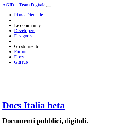
AGID
+
Team Digitale
Piano Triennale
Le community
Developers
Designers
Gli strumenti
Forum
Docs
GitHub
Docs Italia
beta
Documenti pubblici, digitali.