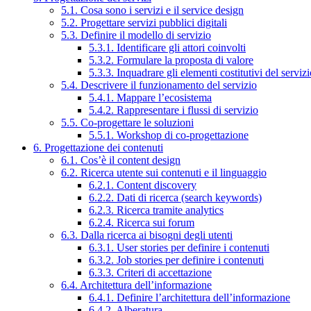
5.1. Cosa sono i servizi e il service design
5.2. Progettare servizi pubblici digitali
5.3. Definire il modello di servizio
5.3.1. Identificare gli attori coinvolti
5.3.2. Formulare la proposta di valore
5.3.3. Inquadrare gli elementi costitutivi del serviz
5.4. Descrivere il funzionamento del servizio
5.4.1. Mappare l’ecosistema
5.4.2. Rappresentare i flussi di servizio
5.5. Co-progettare le soluzioni
5.5.1. Workshop di co-progettazione
6. Progettazione dei contenuti
6.1. Cos’è il content design
6.2. Ricerca utente sui contenuti e il linguaggio
6.2.1. Content discovery
6.2.2. Dati di ricerca (search keywords)
6.2.3. Ricerca tramite analytics
6.2.4. Ricerca sui forum
6.3. Dalla ricerca ai bisogni degli utenti
6.3.1. User stories per definire i contenuti
6.3.2. Job stories per definire i contenuti
6.3.3. Criteri di accettazione
6.4. Architettura dell’informazione
6.4.1. Definire l’architettura dell’informazione
6.4.2. Alberatura