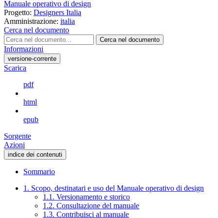
Manuale operativo di design
Progetto:
Designers Italia
Amministrazione:
italia
Cerca nel documento
Cerca nel documento
Informazioni
versione-corrente
Scarica
pdf
html
epub
Sorgente
Azioni
indice dei contenuti
Sommario
1. Scopo, destinatari e uso del Manuale operativo di design
1.1. Versionamento e storico
1.2. Consultazione del manuale
1.3. Contribuisci al manuale