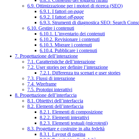
6.8.3. Consenso dei soggetti ritratti
6.9. Ottimizzazione per i motori di ricerca (SEO)
6.9.1. I fattori
on-page
6.9.2. I fattori
off-page
6.9.3. Strumenti di diagnostica SEO: Search Cons
6.10. Gestire i contenuti
6.10.1. L’inventario dei contenuti
6.10.2. Revisionare i contenuti
6.10.3. Migrare i contenuti
6.10.4. Pubblicare i contenuti
7. Progettazione dell’interazione
7.1. Caratteristiche dell’interazione
7.2. User stories per definire l’interazione
7.2.1. Differenza tra scenari e user stories
7.3. Flussi di interazione
7.4. Wireframe
7.5. Prototipi interattivi
8. Progettazione dell’interfaccia
8.1. Obiettivi dell’interfaccia
8.2. Elementi dell’interfaccia
8.2.1. Elementi di composizione
8.2.2. Elementi interattivi
8.2.3. Elementi testuali (microtesti)
8.3. Progettare e costruire in alta fedeltà
8.3.1. Layout di pagina