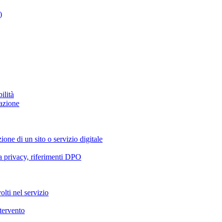
)
ilità
azione
ione di un sito o servizio digitale
va privacy, riferimenti DPO
olti nel servizio
ntervento