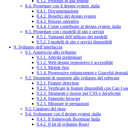
8.3.2. Prototipi in alta fedeltà
8.4. Progettare con il design system .italia
8.4.1. Documentazione
8.4.2. Benefici del design system
8.4.3. Risorse operative
8.4.4. Come contribuire al design system .italia
8.5. Progettare con i modelli di sito e servizi
8.5.1. Vantaggi dell’utilizzo dei modelli
8.5.2. I modelli di sito e servizi disponibili
9. Sviluppo dell’interfaccia
9.1. Approccio allo sviluppo
9.1.1. Attività preliminari
9.1.2. Web design responsivo e accessibile
9.1.3. Mobile first
9.1.4. Progressive enhancement e Graceful degrad
9.2. Strumenti di supporto allo sviluppo del software
9.2.1. Feature detection
9.2.2. Verificare le feature disponibili con Can I us
9.2.3. Strumenti e risorse per CSS e JavaScript
9.2.4. Supporto browser
9.2.5. Misurare le prestazioni
9.3. Catalogo del riuso
9.4. Sviluppare con il design system .italia
9.4.1. Il framework Bootstrap Italia
9.4.2. Il kit di sviluppo React