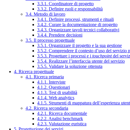
3.3.1. Coordinatore di progetto
3.3.2. Definire ruoli e responsabilità
3.4. Metodo di lavoro
3.4.1. Definire processi, strumenti e rituali
3.4.2. Curare la documentazione di progetto
3.4.3. Organizzare tavoli tecnici collaborativi
3.4.4. Prendere decisioni
3.5. Il processo progettuale
3.5.1. Organizzare il progetto e la sua gestione
3.5.2. Comprendere il contesto d’uso del servizio 
3.5.3. Progettare i processi e i
touchpoint
del servi
3.5.4. Realizzare l’interfaccia utente del servizio
3.5.5. Validare la soluzione ottenuta
4. Ricerca progettuale
4.1. Ricerca primaria
4.1.1. Interviste
4.1.2. Questionari
4.1.3. Test di usabilità
4.1.4. Web analytics
4.1.5. Strumenti di mappatura dell’esperienza uten
4.2. Ricerca secondaria
4.2.1. Ricerca documentale
4.2.2. Analisi benchmark
4.2.3. Valutazione euristica
5. Progettazione dei servizi