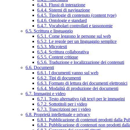
6.4.3. Flussi di interazione
6.4.4. Sistemi di navigazione
6.4.5. Tipologie di contenuto (content type)
6.4.6. Ontologie e standard
6.4.7. Vocabolari controllati e tassonomie
6.5. Scrittura e linguaggio
6.5.1. Come leggono le persone sul web
6.5.2. Le regole per un linguaggio semplice
6.5.3. Microtesti
6.5.4. Scrittura collaborativa
6.5.5. Content critique
6.5.6. Traduzione e localizzazione dei contenuti
6.6. Documenti
6.6.1. I documenti vanno sul web
6.6.2. Tipi di documenti
6.6.3. Formato di lettura dei documenti elettronici
6.6.4. Modalità di produzione dei documenti
6.7. Immagini e video
6.7.1. Testo alternativo (alt text) per le immagini
6.7.2. Sottotitoli per i video
6.7.3. Trascrizioni per i video
6.8. Proprietà intellettuale e privacy
6.8.1. Pubblicazione di contenuti prodotti dalla P
6.8.2. Pubblicazione di contenuti non prodotti dal