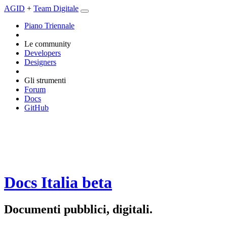
AGID
+
Team Digitale
Piano Triennale
Le community
Developers
Designers
Gli strumenti
Forum
Docs
GitHub
Docs Italia
beta
Documenti pubblici, digitali.