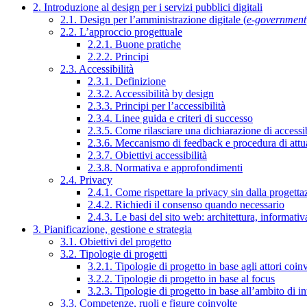
2. Introduzione al design per i servizi pubblici digitali
2.1. Design per l’amministrazione digitale (
e-government
2.2. L’approccio progettuale
2.2.1. Buone pratiche
2.2.2. Principi
2.3. Accessibilità
2.3.1. Definizione
2.3.2. Accessibilità by design
2.3.3. Principi per l’accessibilità
2.3.4. Linee guida e criteri di successo
2.3.5. Come rilasciare una dichiarazione di accessib
2.3.6. Meccanismo di feedback e procedura di attu
2.3.7. Obiettivi accessibilità
2.3.8. Normativa e approfondimenti
2.4. Privacy
2.4.1. Come rispettare la privacy sin dalla progettaz
2.4.2. Richiedi il consenso quando necessario
2.4.3. Le basi del sito web: architettura, informati
3. Pianificazione, gestione e strategia
3.1. Obiettivi del progetto
3.2. Tipologie di progetti
3.2.1. Tipologie di progetto in base agli attori coinv
3.2.2. Tipologie di progetto in base al focus
3.2.3. Tipologie di progetto in base all’ambito di i
3.3. Competenze, ruoli e figure coinvolte