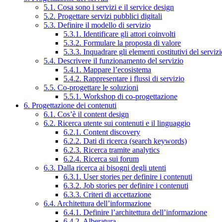
5.1. Cosa sono i servizi e il service design
5.2. Progettare servizi pubblici digitali
5.3. Definire il modello di servizio
5.3.1. Identificare gli attori coinvolti
5.3.2. Formulare la proposta di valore
5.3.3. Inquadrare gli elementi costitutivi del serviz
5.4. Descrivere il funzionamento del servizio
5.4.1. Mappare l’ecosistema
5.4.2. Rappresentare i flussi di servizio
5.5. Co-progettare le soluzioni
5.5.1. Workshop di co-progettazione
6. Progettazione dei contenuti
6.1. Cos’è il content design
6.2. Ricerca utente sui contenuti e il linguaggio
6.2.1. Content discovery
6.2.2. Dati di ricerca (search keywords)
6.2.3. Ricerca tramite analytics
6.2.4. Ricerca sui forum
6.3. Dalla ricerca ai bisogni degli utenti
6.3.1. User stories per definire i contenuti
6.3.2. Job stories per definire i contenuti
6.3.3. Criteri di accettazione
6.4. Architettura dell’informazione
6.4.1. Definire l’architettura dell’informazione
6.4.2. Alberatura