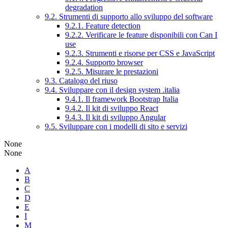
degradation
9.2. Strumenti di supporto allo sviluppo del software
9.2.1. Feature detection
9.2.2. Verificare le feature disponibili con Can I
use
9.2.3. Strumenti e risorse per CSS e JavaScript
9.2.4. Supporto browser
9.2.5. Misurare le prestazioni
9.3. Catalogo del riuso
9.4. Sviluppare con il design system .italia
9.4.1. Il framework Bootstrap Italia
9.4.2. Il kit di sviluppo React
9.4.3. Il kit di sviluppo Angular
9.5. Sviluppare con i modelli di sito e servizi
None
None
A
B
C
D
E
I
M