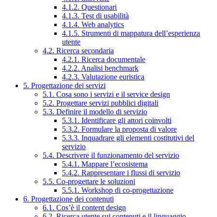
4.1.2. Questionari
4.1.3. Test di usabilità
4.1.4. Web analytics
4.1.5. Strumenti di mappatura dell’esperienza
utente
4.2. Ricerca secondaria
4.2.1. Ricerca documentale
4.2.2. Analisi benchmark
4.2.3. Valutazione euristica
5. Progettazione dei servizi
5.1. Cosa sono i servizi e il service design
5.2. Progettare servizi pubblici digitali
5.3. Definire il modello di servizio
5.3.1. Identificare gli attori coinvolti
5.3.2. Formulare la proposta di valore
5.3.3. Inquadrare gli elementi costitutivi del
servizio
5.4. Descrivere il funzionamento del servizio
5.4.1. Mappare l’ecosistema
5.4.2. Rappresentare i flussi di servizio
5.5. Co-progettare le soluzioni
5.5.1. Workshop di co-progettazione
6. Progettazione dei contenuti
6.1. Cos’è il content design
6.2. Ricerca utente sui contenuti e il linguaggio