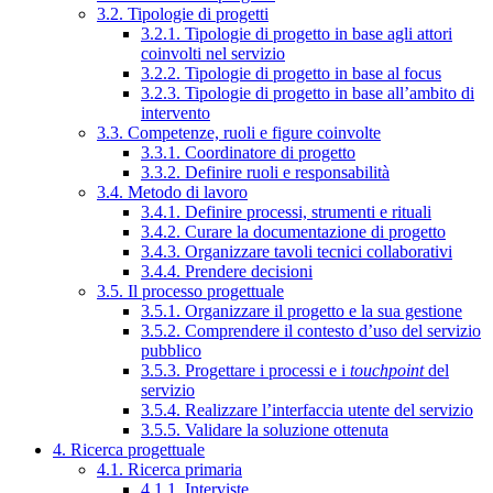
3.2. Tipologie di progetti
3.2.1. Tipologie di progetto in base agli attori
coinvolti nel servizio
3.2.2. Tipologie di progetto in base al focus
3.2.3. Tipologie di progetto in base all’ambito di
intervento
3.3. Competenze, ruoli e figure coinvolte
3.3.1. Coordinatore di progetto
3.3.2. Definire ruoli e responsabilità
3.4. Metodo di lavoro
3.4.1. Definire processi, strumenti e rituali
3.4.2. Curare la documentazione di progetto
3.4.3. Organizzare tavoli tecnici collaborativi
3.4.4. Prendere decisioni
3.5. Il processo progettuale
3.5.1. Organizzare il progetto e la sua gestione
3.5.2. Comprendere il contesto d’uso del servizio
pubblico
3.5.3. Progettare i processi e i
touchpoint
del
servizio
3.5.4. Realizzare l’interfaccia utente del servizio
3.5.5. Validare la soluzione ottenuta
4. Ricerca progettuale
4.1. Ricerca primaria
4.1.1. Interviste