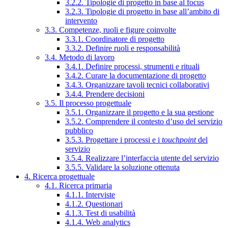
3.2.2. Tipologie di progetto in base al focus
3.2.3. Tipologie di progetto in base all’ambito di
intervento
3.3. Competenze, ruoli e figure coinvolte
3.3.1. Coordinatore di progetto
3.3.2. Definire ruoli e responsabilità
3.4. Metodo di lavoro
3.4.1. Definire processi, strumenti e rituali
3.4.2. Curare la documentazione di progetto
3.4.3. Organizzare tavoli tecnici collaborativi
3.4.4. Prendere decisioni
3.5. Il processo progettuale
3.5.1. Organizzare il progetto e la sua gestione
3.5.2. Comprendere il contesto d’uso del servizio
pubblico
3.5.3. Progettare i processi e i
touchpoint
del
servizio
3.5.4. Realizzare l’interfaccia utente del servizio
3.5.5. Validare la soluzione ottenuta
4. Ricerca progettuale
4.1. Ricerca primaria
4.1.1. Interviste
4.1.2. Questionari
4.1.3. Test di usabilità
4.1.4. Web analytics