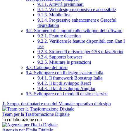
9.1.1. Attività preliminari
9.1.2. Web design responsivo e accessibile
9.1.3. Mobile first
9.1.4. Progressive enhancement e Graceful
degradation
9.2. Strumenti di supporto allo sviluppo del software
9.2.1. Feature detection
9.2.2. Verificare le feature disponibili con Can I
use
9.2.3. Strumenti e risorse per CSS e JavaScript
9.2.4. Supporto browser
9.2.5. Misurare le prestazioni
9.3. Catalogo del riuso
9.4. Sviluppare con il design system .italia
9.4.1. Il framework Bootstrap Italia
9.4.2. Il kit di sviluppo React
9.4.3. Il kit di sviluppo Angular
9.5. Sviluppare con i modelli di sito e servizi
1. Scopo, destinatari e uso del Manuale operativo di design
Team per la Trasformazione Digitale
in collaborazione con
Agenzia per l'Italia Digitale