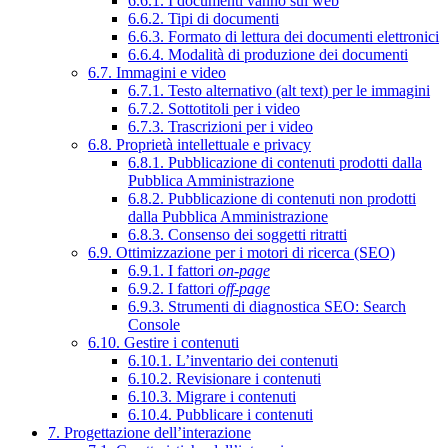
6.6.1. I documenti vanno sul web
6.6.2. Tipi di documenti
6.6.3. Formato di lettura dei documenti elettronici
6.6.4. Modalità di produzione dei documenti
6.7. Immagini e video
6.7.1. Testo alternativo (alt text) per le immagini
6.7.2. Sottotitoli per i video
6.7.3. Trascrizioni per i video
6.8. Proprietà intellettuale e privacy
6.8.1. Pubblicazione di contenuti prodotti dalla
Pubblica Amministrazione
6.8.2. Pubblicazione di contenuti non prodotti
dalla Pubblica Amministrazione
6.8.3. Consenso dei soggetti ritratti
6.9. Ottimizzazione per i motori di ricerca (SEO)
6.9.1. I fattori
on-page
6.9.2. I fattori
off-page
6.9.3. Strumenti di diagnostica SEO: Search
Console
6.10. Gestire i contenuti
6.10.1. L’inventario dei contenuti
6.10.2. Revisionare i contenuti
6.10.3. Migrare i contenuti
6.10.4. Pubblicare i contenuti
7. Progettazione dell’interazione