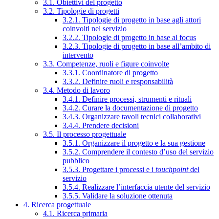
3.1. Obiettivi del progetto
3.2. Tipologie di progetti
3.2.1. Tipologie di progetto in base agli attori
coinvolti nel servizio
3.2.2. Tipologie di progetto in base al focus
3.2.3. Tipologie di progetto in base all’ambito di
intervento
3.3. Competenze, ruoli e figure coinvolte
3.3.1. Coordinatore di progetto
3.3.2. Definire ruoli e responsabilità
3.4. Metodo di lavoro
3.4.1. Definire processi, strumenti e rituali
3.4.2. Curare la documentazione di progetto
3.4.3. Organizzare tavoli tecnici collaborativi
3.4.4. Prendere decisioni
3.5. Il processo progettuale
3.5.1. Organizzare il progetto e la sua gestione
3.5.2. Comprendere il contesto d’uso del servizio
pubblico
3.5.3. Progettare i processi e i
touchpoint
del
servizio
3.5.4. Realizzare l’interfaccia utente del servizio
3.5.5. Validare la soluzione ottenuta
4. Ricerca progettuale
4.1. Ricerca primaria