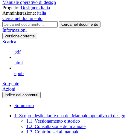
Manuale operativo di design
Progetto:
Designers Italia
Amministrazione:
italia
Cerca nel documento
Cerca nel documento
Informazioni
versione-corrente
Scarica
pdf
html
epub
Sorgente
Azioni
indice dei contenuti
Sommario
1. Scopo, destinatari e uso del Manuale operativo di design
1.1. Versionamento e storico
1.2. Consultazione del manuale
1.3. Contribuisci al manuale