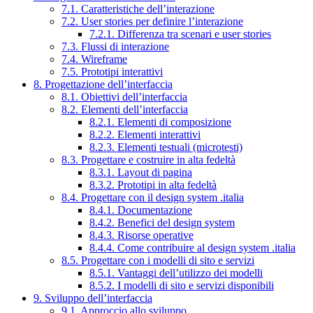
7.1. Caratteristiche dell’interazione
7.2. User stories per definire l’interazione
7.2.1. Differenza tra scenari e user stories
7.3. Flussi di interazione
7.4. Wireframe
7.5. Prototipi interattivi
8. Progettazione dell’interfaccia
8.1. Obiettivi dell’interfaccia
8.2. Elementi dell’interfaccia
8.2.1. Elementi di composizione
8.2.2. Elementi interattivi
8.2.3. Elementi testuali (microtesti)
8.3. Progettare e costruire in alta fedeltà
8.3.1. Layout di pagina
8.3.2. Prototipi in alta fedeltà
8.4. Progettare con il design system .italia
8.4.1. Documentazione
8.4.2. Benefici del design system
8.4.3. Risorse operative
8.4.4. Come contribuire al design system .italia
8.5. Progettare con i modelli di sito e servizi
8.5.1. Vantaggi dell’utilizzo dei modelli
8.5.2. I modelli di sito e servizi disponibili
9. Sviluppo dell’interfaccia
9.1. Approccio allo sviluppo