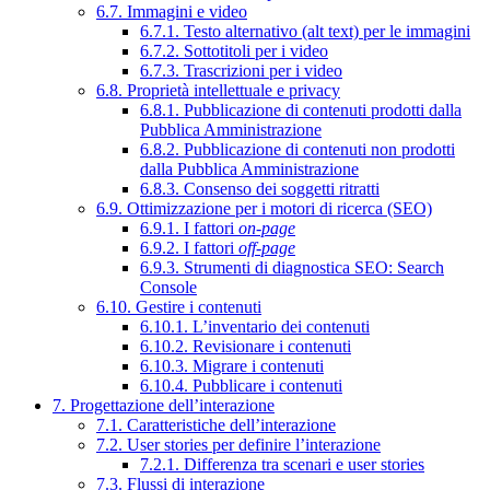
6.7. Immagini e video
6.7.1. Testo alternativo (alt text) per le immagini
6.7.2. Sottotitoli per i video
6.7.3. Trascrizioni per i video
6.8. Proprietà intellettuale e privacy
6.8.1. Pubblicazione di contenuti prodotti dalla
Pubblica Amministrazione
6.8.2. Pubblicazione di contenuti non prodotti
dalla Pubblica Amministrazione
6.8.3. Consenso dei soggetti ritratti
6.9. Ottimizzazione per i motori di ricerca (SEO)
6.9.1. I fattori
on-page
6.9.2. I fattori
off-page
6.9.3. Strumenti di diagnostica SEO: Search
Console
6.10. Gestire i contenuti
6.10.1. L’inventario dei contenuti
6.10.2. Revisionare i contenuti
6.10.3. Migrare i contenuti
6.10.4. Pubblicare i contenuti
7. Progettazione dell’interazione
7.1. Caratteristiche dell’interazione
7.2. User stories per definire l’interazione
7.2.1. Differenza tra scenari e user stories
7.3. Flussi di interazione