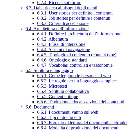
6.2.4. Ricerca sui forum
6.3. Dalla ricerca ai bisogni degli utenti
6.3.1. User stories per definire i contenuti
6.3.2. Job stories per definire i contenuti
6.3.3. Criteri di accettazione
6.4. Architettura dell’informazione
6.4.1. Definire l’architettura dell’informazione
6.4.2. Alberatura
6.4.3. Flussi di interazione
6.4.4. Sistemi di navigazione
6.4.5. Tipologie di contenuto (content type)
6.4.6. Ontologie e standard
6.4.7. Vocabolari controllati e tassonomie
6.5. Scrittura e linguaggio
6.5.1. Come leggono le persone sul web
6.5.2. Le regole per un linguaggio semplice
6.5.3. Microtesti
6.5.4. Scrittura collaborativa
6.5.5. Content critique
6.5.6. Traduzione e localizzazione dei contenuti
6.6. Documenti
6.6.1. I documenti vanno sul web
6.6.2. Tipi di documenti
6.6.3. Formato di lettura dei documenti elettronici
6.6.4. Modalità di produzione dei documenti