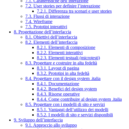
7.1. Caratteristiche dell’interazione
7.2. User stories per definire l’interazione
7.2.1. Differenza tra scenari e user stories
7.3. Flussi di interazione
7.4. Wireframe
7.5. Prototipi interattivi
8. Progettazione dell’interfaccia
8.1. Obiettivi dell’interfaccia
8.2. Elementi dell’interfaccia
8.2.1. Elementi di composizione
8.2.2. Elementi interattivi
8.2.3. Elementi testuali (microtesti)
8.3. Progettare e costruire in alta fedeltà
8.3.1. Layout di pagina
8.3.2. Prototipi in alta fedeltà
8.4. Progettare con il design system .italia
8.4.1. Documentazione
8.4.2. Benefici del design system
8.4.3. Risorse operative
8.4.4. Come contribuire al design system .italia
8.5. Progettare con i modelli di sito e servizi
8.5.1. Vantaggi dell’utilizzo dei modelli
8.5.2. I modelli di sito e servizi disponibili
9. Sviluppo dell’interfaccia
9.1. Approccio allo sviluppo