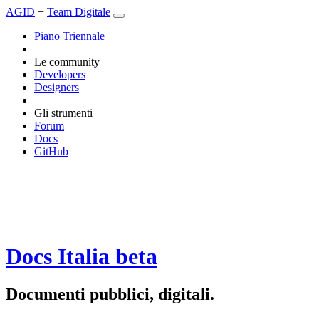
AGID
+
Team Digitale
Piano Triennale
Le community
Developers
Designers
Gli strumenti
Forum
Docs
GitHub
Docs Italia
beta
Documenti pubblici, digitali.