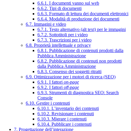
6.6.1. I documenti vanno sul web
6.6.2. Tipi di documenti
6.6.3. Formato di lettura dei documenti elettronici
6.6.4. Modalità di produzione dei documenti
6.7. Immagini e video
6.7.1. Testo alternativo (alt text) per le immagini
6.7.2. Sottotitoli per i video
6.7.3. Trascrizioni per i video
6.8. Proprietà intellettuale e privacy
6.8.1. Pubblicazione di contenuti prodotti dalla
Pubblica Amministrazione
6.8.2. Pubblicazione di contenuti non prodotti
dalla Pubblica Amministrazione
6.8.3. Consenso dei soggetti ritratti
6.9. Ottimizzazione per i motori di ricerca (SEO)
6.9.1. I fattori
on-page
6.9.2. I fattori
off-page
6.9.3. Strumenti di diagnostica SEO: Search
Console
6.10. Gestire i contenuti
6.10.1. L’inventario dei contenuti
6.10.2. Revisionare i contenuti
6.10.3. Migrare i contenuti
6.10.4. Pubblicare i contenuti
7. Progettazione dell’interazione