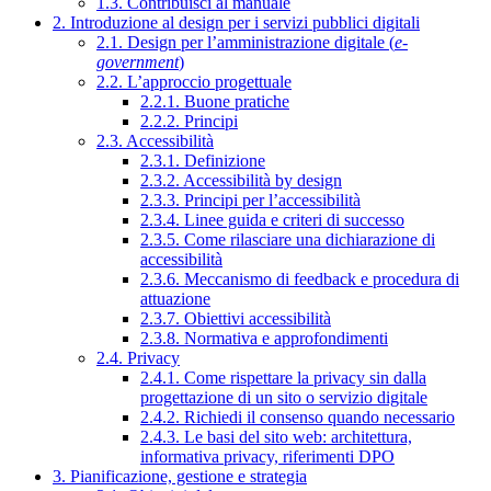
1.3. Contribuisci al manuale
2. Introduzione al design per i servizi pubblici digitali
2.1. Design per l’amministrazione digitale (
e-
government
)
2.2. L’approccio progettuale
2.2.1. Buone pratiche
2.2.2. Principi
2.3. Accessibilità
2.3.1. Definizione
2.3.2. Accessibilità by design
2.3.3. Principi per l’accessibilità
2.3.4. Linee guida e criteri di successo
2.3.5. Come rilasciare una dichiarazione di
accessibilità
2.3.6. Meccanismo di feedback e procedura di
attuazione
2.3.7. Obiettivi accessibilità
2.3.8. Normativa e approfondimenti
2.4. Privacy
2.4.1. Come rispettare la privacy sin dalla
progettazione di un sito o servizio digitale
2.4.2. Richiedi il consenso quando necessario
2.4.3. Le basi del sito web: architettura,
informativa privacy, riferimenti DPO
3. Pianificazione, gestione e strategia