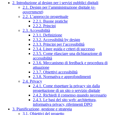
2. Introduzione al design per i servizi pubblici digitali
2.1. Design per l’amministrazione digitale (
e-
government
)
2.2. L’approccio progettuale
2.2.1. Buone pratiche
2.2.2. Principi
2.3. Accessibilità
2.3.1. Definizione
2.3.2. Accessibilità by design
2.3.3. Principi per l’accessibilità
2.3.4. Linee guida e criteri di successo
2.3.5. Come rilasciare una dichiarazione di
accessibilità
2.3.6. Meccanismo di feedback e procedura di
attuazione
2.3.7. Obiettivi accessibilità
2.3.8. Normativa e approfondimenti
2.4. Privacy
2.4.1. Come rispettare la privacy sin dalla
progettazione di un sito o servizio digitale
2.4.2. Richiedi il consenso quando necessario
2.4.3. Le basi del sito web: architettura,
informativa privacy, riferimenti DPO
3. Pianificazione, gestione e strategia
3.1. Obiettivi del progetto