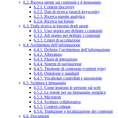
6.2. Ricerca utente sui contenuti e il linguaggio
6.2.1. Content discovery
6.2.2. Dati di ricerca (search keywords)
6.2.3. Ricerca tramite analytics
6.2.4. Ricerca sui forum
6.3. Dalla ricerca ai bisogni degli utenti
6.3.1. User stories per definire i contenuti
6.3.2. Job stories per definire i contenuti
6.3.3. Criteri di accettazione
6.4. Architettura dell’informazione
6.4.1. Definire l’architettura dell’informazione
6.4.2. Alberatura
6.4.3. Flussi di interazione
6.4.4. Sistemi di navigazione
6.4.5. Tipologie di contenuto (content type)
6.4.6. Ontologie e standard
6.4.7. Vocabolari controllati e tassonomie
6.5. Scrittura e linguaggio
6.5.1. Come leggono le persone sul web
6.5.2. Le regole per un linguaggio semplice
6.5.3. Microtesti
6.5.4. Scrittura collaborativa
6.5.5. Content critique
6.5.6. Traduzione e localizzazione dei contenuti
6.6. Documenti