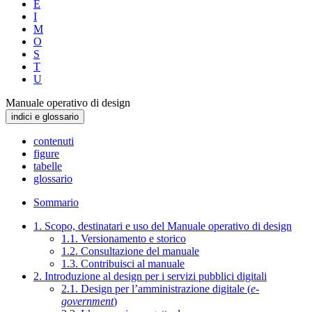
E
I
M
O
S
T
U
Manuale operativo di design
indici e glossario
contenuti
figure
tabelle
glossario
Sommario
1. Scopo, destinatari e uso del Manuale operativo di design
1.1. Versionamento e storico
1.2. Consultazione del manuale
1.3. Contribuisci al manuale
2. Introduzione al design per i servizi pubblici digitali
2.1. Design per l’amministrazione digitale (
e-
government
)