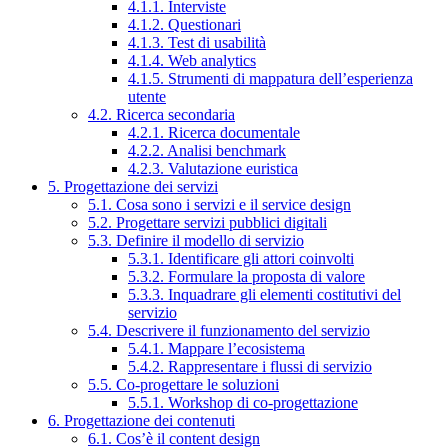
4.1.1. Interviste
4.1.2. Questionari
4.1.3. Test di usabilità
4.1.4. Web analytics
4.1.5. Strumenti di mappatura dell’esperienza
utente
4.2. Ricerca secondaria
4.2.1. Ricerca documentale
4.2.2. Analisi benchmark
4.2.3. Valutazione euristica
5. Progettazione dei servizi
5.1. Cosa sono i servizi e il service design
5.2. Progettare servizi pubblici digitali
5.3. Definire il modello di servizio
5.3.1. Identificare gli attori coinvolti
5.3.2. Formulare la proposta di valore
5.3.3. Inquadrare gli elementi costitutivi del
servizio
5.4. Descrivere il funzionamento del servizio
5.4.1. Mappare l’ecosistema
5.4.2. Rappresentare i flussi di servizio
5.5. Co-progettare le soluzioni
5.5.1. Workshop di co-progettazione
6. Progettazione dei contenuti
6.1. Cos’è il content design