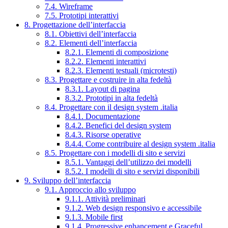
7.4. Wireframe
7.5. Prototipi interattivi
8. Progettazione dell’interfaccia
8.1. Obiettivi dell’interfaccia
8.2. Elementi dell’interfaccia
8.2.1. Elementi di composizione
8.2.2. Elementi interattivi
8.2.3. Elementi testuali (microtesti)
8.3. Progettare e costruire in alta fedeltà
8.3.1. Layout di pagina
8.3.2. Prototipi in alta fedeltà
8.4. Progettare con il design system .italia
8.4.1. Documentazione
8.4.2. Benefici del design system
8.4.3. Risorse operative
8.4.4. Come contribuire al design system .italia
8.5. Progettare con i modelli di sito e servizi
8.5.1. Vantaggi dell’utilizzo dei modelli
8.5.2. I modelli di sito e servizi disponibili
9. Sviluppo dell’interfaccia
9.1. Approccio allo sviluppo
9.1.1. Attività preliminari
9.1.2. Web design responsivo e accessibile
9.1.3. Mobile first
9.1.4. Progressive enhancement e Graceful