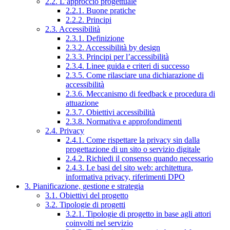
2.2. L’approccio progettuale
2.2.1. Buone pratiche
2.2.2. Principi
2.3. Accessibilità
2.3.1. Definizione
2.3.2. Accessibilità by design
2.3.3. Principi per l’accessibilità
2.3.4. Linee guida e criteri di successo
2.3.5. Come rilasciare una dichiarazione di
accessibilità
2.3.6. Meccanismo di feedback e procedura di
attuazione
2.3.7. Obiettivi accessibilità
2.3.8. Normativa e approfondimenti
2.4. Privacy
2.4.1. Come rispettare la privacy sin dalla
progettazione di un sito o servizio digitale
2.4.2. Richiedi il consenso quando necessario
2.4.3. Le basi del sito web: architettura,
informativa privacy, riferimenti DPO
3. Pianificazione, gestione e strategia
3.1. Obiettivi del progetto
3.2. Tipologie di progetti
3.2.1. Tipologie di progetto in base agli attori
coinvolti nel servizio