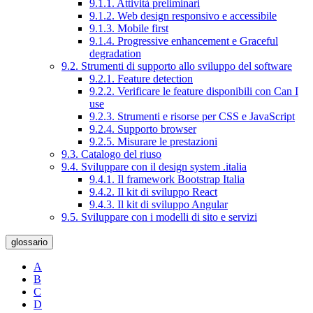
9.1.1. Attività preliminari
9.1.2. Web design responsivo e accessibile
9.1.3. Mobile first
9.1.4. Progressive enhancement e Graceful
degradation
9.2. Strumenti di supporto allo sviluppo del software
9.2.1. Feature detection
9.2.2. Verificare le feature disponibili con Can I
use
9.2.3. Strumenti e risorse per CSS e JavaScript
9.2.4. Supporto browser
9.2.5. Misurare le prestazioni
9.3. Catalogo del riuso
9.4. Sviluppare con il design system .italia
9.4.1. Il framework Bootstrap Italia
9.4.2. Il kit di sviluppo React
9.4.3. Il kit di sviluppo Angular
9.5. Sviluppare con i modelli di sito e servizi
glossario
A
B
C
D