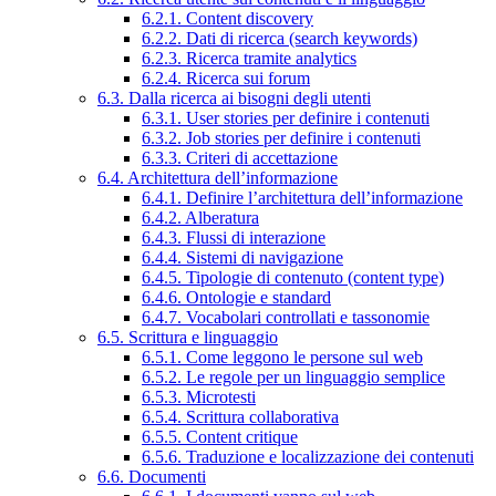
6.2.1. Content discovery
6.2.2. Dati di ricerca (search keywords)
6.2.3. Ricerca tramite analytics
6.2.4. Ricerca sui forum
6.3. Dalla ricerca ai bisogni degli utenti
6.3.1. User stories per definire i contenuti
6.3.2. Job stories per definire i contenuti
6.3.3. Criteri di accettazione
6.4. Architettura dell’informazione
6.4.1. Definire l’architettura dell’informazione
6.4.2. Alberatura
6.4.3. Flussi di interazione
6.4.4. Sistemi di navigazione
6.4.5. Tipologie di contenuto (content type)
6.4.6. Ontologie e standard
6.4.7. Vocabolari controllati e tassonomie
6.5. Scrittura e linguaggio
6.5.1. Come leggono le persone sul web
6.5.2. Le regole per un linguaggio semplice
6.5.3. Microtesti
6.5.4. Scrittura collaborativa
6.5.5. Content critique
6.5.6. Traduzione e localizzazione dei contenuti
6.6. Documenti